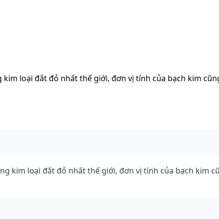
 Sòng bạc JP Poker ở Ireland
 mùa 22 tại Wynn Las Vegas
qua các vệ tinh mua thấp
biệt của bạn tại WPT Global
tiền gửi 2025
hôm nay
của WPT vào năm 2025
n lược cho năm 2025
và Chiến Thuật Chơi
ục hoàn hảo
im loại đắt đỏ nhất thế giới, đơn vị tính của bạch kim cũng
Bắc 13/9/2024
ấp Nhất
ễn phí
ấp Nhất
 ngày 4-9-2024
ch nhanh chóng và dễ dàng
hôm nay
ơi miễn phí
thấp phấn khích cao
 Vegas vào tháng 12 này
ker tiền thật Úc đã đến
 phí
iêu
 phí chính xác
 kim loại đắt đỏ nhất thế giới, đơn vị tính của bạch kim c
Kim 13/7/2020 (RBK) hôm nay Soi cầu XSMB miễn phí tại Ro
ễn phí
à Rủi Ro
nh được 585.359 đô la Úc
0%