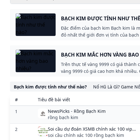
BẠCH KIM ĐƯỢC TÍNH NHƯ TH
Đặc điểm của bạch kim Bạch kim là m
đỏ nhất thế giới đơn vị tính của bạch
2024
BẠCH KIM MẮC HƠN VÀNG BAO
Trên thực tế vàng 9999 có giá thành c
vàng 9999 có giá cao hơn khá nhiều.
khoảng 55 đến 60 triệu đồng. Vậy nê
9999 khoảng 10 đến 15% về giá mà th
Bạch kim được tính như thế nào?
Nổ Hũ Là Gì? Game N
game nổ hũ
#
Tiêu đề bài viết
Thống kê xổ số miền Bắc - Rồng Bạch Kim
NewsPicks - Rồng Bạch Kim
1
Chơi Game Bài Tiến Lên Miền Nam Miễn Phí
rồng bạch kim
Đủ điều kiện tham quan Red Dragon Poker Tour Jeju 20
Rồng Bạch Kim Chính Xác 100
Soi cầu dự đoán XSMB chính xác 100 vip...
2
Soi cầu rồng bạch kim (soicaurongbachkim) Filmow
soi cầu chính xác 100 rồng bạch kim