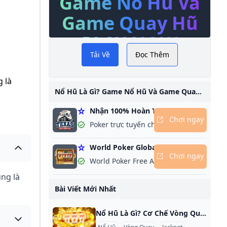
Game Nổ Hũ Và
- YouTube
Game Quay Hũ: Cách Chọn Chủ Đề Cơ Chế Và 
Rồng Bạch Kim Chính Xác 100 - Soi Cầu Rồng 
RongBachKim - Soi cầu và thống kê xổ số miề
Game Quay Hũ
Đủ điều kiện cho sự kiện chính của WPT Globa
Bitstarz không cần tiền thưởng lên tới 5 BTC 
PLAY NOW
Trò chơi roulette lần đầu tiên được chơi ở đâu 
Tùy chọn thanh toán tại EVERYGAME Poker: Gi
- YouTube
Rồng Bạch Kim 29/12/2018: Nhận định soi cầu
NỔ HŨ
Tải Về
Đọc Thêm
Là poker trực tuyến được gian lận?
Rồng bạch kim - YouTube
CÔNG TY CỔ PHẦN TẬP ĐOÀN COTANA
Điều khoản tiền thưởng toàn cầu của WPT: Tiề
 là
Paulius Plausinaitis thắng GGMmillion$ SHR vớ
nổ hũ đổi thưởng
WPT Global tổ chức sự kiện ở những quốc gia 
Nổ Hũ Là Gì? Game Nổ Hũ Và Game Quay Hũ
Hướng Dẫn Soi Cầu Rồng Bạch Kim 666 888 H
Đối tác toàn cầu của WPT với Câu lạc bộ bài P
Nhận 100% Hoàn Tiền Khi Nạp Lần Đầu
nổ hũ đổi thưởng
Rồng Bạch Kim - 小説投稿エブリスタ
Chơi ngay
Bạn có biết trò chơi poker trực tuyến WPTGO
Dự đoán XSMB 12/7 - Soi cầu dự đoán xổ số m
Poker trực tuyến chuyên nghiệp, giành 
- YouTube
Bạch kim mắc hơn vàng bao nhiêu?
World Poker Global App
Tổng giải thưởng của WPT Prime Đài Loan là b
Soi cầu Rồng Bạch Kim 13/7/2020 Soi cầu Rồng
Chơi ngay
Nổ Hũ Là Gì? Cơ Chế Vòng Quay Jackpot Và Nh
Tôi có thể chơi GGPoker ở Mỹ không?
World Poker Free App777
Thiết kếthi công nội thấtTủ bếpphòng ngủphò
Nổ Hũ Là Gì? Cơ Chế Vòng Quay Jackpot Và Nh
ũng là
ngBach… Map screenshot Periodic table Visualizations
Roulette đóng vai trò gì trong văn hóa đại c
Hướng Dẫn Chi Tiết Về Fun88 Đăng Nhập
nổ hũ đổi thưởng
Bài Viết Mới Nhất
Bạch kim có giá trị như thế nào?
Vì sao cá rồng bạch kim có giá 9 tỷ đồng đắt nh
Dự báo xổ số hôm nay với phương pháp Rồng
Soi cầu Dự Đoán XSMB chính xác 100 hôm nay 
Dự đoán XSMB 14/9 - Bình luận dự đoán xổ số
Roulette đóng vai trò gì trong văn hóa đại c
nổ hũ đổi thưởng
Nổ Hũ Là Gì? Cơ Chế Vòng Quay Jackpot Và Những Điều Cần Biết Nổ Hũ Là Gì? Cơ Chế Vòng Quay, Jackpot Và Những Điều Cần Biết Nổ hũ là cách gọi phổ biến của nhóm trò chơi quay biểu tượng, trong đó người chơi sử dụng lượt quay để tạo ra các tổ hợp trên màn hình. Khi một tổ hợp đáp ứng điều kiện của bảng trả thưởng, hệ thống có thể cộng điểm, xu hoặc phần thưởng theo quy tắc đã công bố.
Rồng bạch kim 247 - Soi cầu 247 rong bach kim
game nổ hũ
Vincent Meli tăng lên 100.000 với K♣️ J♣️ Francoi
Dự đoán XSMB 7/9 - Bình luận dự đoán xổ số m