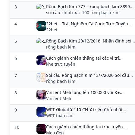
Soi cầu dự đoán XSMB chính xác 100 vip hôm nay đánh 
Rồng Bạch Kim 777 – rong bach kim 8899...
3
Rồng bạch kim
soi cầu chính xác 100 rồng bạch kim
Sòng bạc tiền thưởng hàng đầu không có tiền gửi vào 
22bet – Trải Nghiệm Cá Cược Trực Tuyến...
Soi cầu rồng bạch kim là gì?
4
22bet
Giải vô địch WPT Prime trở lại với Jereld Sam Shining
game nổ hũ
Rồng Bạch Kim 29/12/2018: Nhận định soi...
5
Niwebia - NIWEBIA.COM
rồng bạch kim
Roulette đóng vai trò gì trong văn hóa đại chúng chẳ
Cách giành chiến thắng tại các vị trí...
6
Dự đoán XSMB 12/9 - Nhận định dự đoán xổ số miền B
khe trực tuyến
Soi cầu XSMB 4-9 - Dự đoán xổ số miền bắc hôm nay ng
Quy tắc mới cho Thiên đường WSOP: Thiết bị điện tử và
Soi cầu Rồng Bạch Kim 13/7/2020 Soi cầu...
7
rồng bạch kim
22bet – Trải Nghiệm Cá Cược Trực Tuyến Đẳng Cấp
Tại sao bạch kim đắt hơn vàng?
Vincent Meli tăng lên 100.000 với K♣️...
8
Tương lai của trò chơi roulette là gì?
Vincent Meli
Luật Chơi Poker Online tại DA88
WPT Global ¥ 110 CN ¥ triệu Chủ nhật...
9
Xổ số Rồng Bạch Kim - Thống kê Rồng Bạch Kim chính 
WPT toàn cầu
Cách giành chiến thắng tại trực tuyến...
10
Mẹo đen