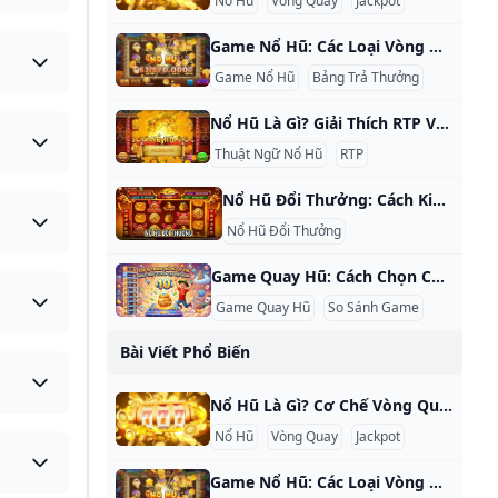
Nổ Hũ
Vòng Quay
Jackpot
Soi Cầu Xsmb 247 – Soi Cầu Ngày 07/09/2024 -
Rồng Bạch Kim - Soi cầu 247 rồng bạch kim ch
Cảnh báo từ hệ thống
Rồng Bạch Kim 888 - Soi cầu Rồng Bạch Kim 66
2025 Vụ nổ WSOP! Các định dạng mới + Giải th
Nhà tài trợ Tiêu đề WPT Global Now cho Triton
Dự đoán XSMB 12/7 - Soi cầu dự đoán xổ số m
Game Nổ Hũ: Các Loại Vòng Quay Tính Năng Và Cách Đọc Bảng Trả Thưởng Game Nổ Hũ: Các Loại Vòng Quay, Tính Năng Và Cách Đọc Bảng Trả Thưởng Game nổ hũ hiện có nhiều cấu trúc khác nhau, từ máy quay ba cột đơn giản đến trò chơi nhiều hàng, nhiều tính năng và hàng nghìn cách tạo tổ hợp. Hiểu cách hoạt động của từng loại giúp người chơi lựa chọn phiên bản phù hợp thay vì chỉ dựa vào hình ảnh hoặc giá trị jackpot.
Những quốc gia nào bị hạn chế trên WPT Glob
Là poker trực tuyến được gian lận?
Tương lai của trò chơi roulette là gì?
Game Nổ Hũ
Bảng Trả Thưởng
Tính Năn
một xu
Dự đoán XSMB 13/9 - Bình luận dự đoán xổ số
Rồng Bạch Kim 888 - Soi cầu Rồng Bạch Kim 66
Bạch kim được tính như thế nào?
Rồng bạch kim 999 chính xác 100 qua soi cầu 
NewsPicks - Rồng Bạch Kim
Rong bach kim – Soi cầu 247 rồng bạch kim c
Nổ Hũ Là Gì? Giải Thích RTP Volatility Wild Scatter Và Free Spins Nổ Hũ Là Gì? Giải Thích RTP, Volatility, Wild, Scatter Và Free Spins Khi lần đầu tìm hiểu nổ hũ là gì, người dùng thường gặp nhiều thuật ngữ tiếng Anh như RTP, volatility, Wild, Scatter và free spins. Mỗi thuật ngữ mô tả một phần của cơ chế trò chơi, nhưng không thuật ngữ nào bảo đảm một lượt quay sẽ thắng. Nổ hũ có giống máy slot không? Trong cách sử dụng phổ biến, nổ hũ thường chỉ trò chơi quay biểu tượng tương tự máy slot.
Máy đánh bạc trả tiền thật mà không cần đặt 
Martin Tsvetanov giành chiến thắng trong sự k
Dự đoán XSMB 11/9 - Nhận định dự đoán xổ số
Thuật Ngữ Nổ Hũ
RTP
Free Spins
Rồng bạch kim - YouTube
Hyper Dash trong WPT Global là gì? Đi sâu và
Nổ Hũ Là Gì? Giải Thích RTP Volatility Wild Scat
Các giải đấu poker trực tuyến hàng đầu để xe
game nổ hũ
Cách tải xuống đăng ký và Master WPT Global:
Nổ Hũ Đổi Thưởng: Cách Kiểm Tra Số Dư Điều Kiện Và Rủi Ro Nổ Hũ Đổi Thưởng: Cách Kiểm Tra Số Dư, Điều Kiện Và Rủi Ro Nổ hũ đổi thưởng thường được dùng để mô tả trò chơi quay biểu tượng có cơ chế điểm, xu hoặc phần thưởng. Tuy nhiên, từ “đổi thưởng” không cho biết chính xác người dùng nhận được gì, điều kiện ra sao hoặc hoạt động có phù hợp với quy định tại nơi cư trú hay không.
- YouTube
11 ứng dụng và trò chơi poker hay nhất dành 
Sự trở lại của Shevliakov giành giải thưởng h
Nổ Hũ Đổi Thưởng
Kiểm Tra Nền Tảng
Bạch kim mắc hơn vàng bao nhiêu?
Dự đoán XSMB 8/9 - Bình luận dự đoán xổ số m
game quay hũ
Game Quay Hũ: Cách Chọn Chủ Đề Cơ Chế Và Chế Độ Chơi Phù Hợp Game Quay Hũ: Cách Chọn Chủ Đề, Cơ Chế Và Chế Độ Chơi Phù Hợp Game quay hũ có thể khác nhau về chủ đề, số cột, cách tạo tổ hợp, tính năng thưởng và mức độ biến động. Người mới không cần chọn trò chơi có nhiều hiệu ứng nhất; phiên bản phù hợp là phiên bản có luật dễ hiểu và cho phép kiểm soát giá trị mỗi lượt.
CÔNG TY CỔ PHẦN TẬP ĐOÀN COTANA
Soi cầu Rồng Bạch Kim chính xác 100 miễn phí
Làm cho Phil Ivey cười có thể biến thành một n
Lịch thi WPT Châu Á Thái Bình Dương 2024-20
Game Quay Hũ
So Sánh Game
Hướng Dẫ
Hướng dẫn rút tiền toàn cầu của WPT: Tiền mặ
Lớp học Bóng Rổ Cho Trẻ Em Bằng Tiếng Anh 
nổ hũ
nổ hũ đổi thưởng
nổ hũ
Bài Viết Phổ Biến
Cuộc thi Discord nóng lên: Hãy tham gia hành
Soi Cầu Rồng Bạch Kim Chính Xác 100% Hôm 
Soi cầu lô chính xác 100 đánh là thắng ngày m
Sự trở lại của Shevliakov giành giải thưởng h
CÔNG TY CỔ PHẦN TẬP ĐOÀN COTANA
Soi cầu Rồng Bạch Kim chính xác 100 xổ số m
Chơi Game Bài Tiến Lên Miền Nam Miễn Phí
Rồng Bạch Kim - Soi cầu Rồng Bạch Kim hôm n
Dự đoán XSMB 12/7 - Soi cầu dự đoán xổ số m
nổ hũ là gì
Roulette đóng vai trò gì trong văn hóa đại c
Nổ Hũ Là Gì? Cơ Chế Vòng Quay Jackpot Và Những Điều Cần Biết Nổ Hũ Là Gì? Cơ Chế Vòng Quay, Jackpot Và Những Điều Cần Biết Nổ hũ là cách gọi phổ biến của nhóm trò chơi quay biểu tượng, trong đó người chơi sử dụng lượt quay để tạo ra các tổ hợp trên màn hình. Khi một tổ hợp đáp ứng điều kiện của bảng trả thưởng, hệ thống có thể cộng điểm, xu hoặc phần thưởng theo quy tắc đã công bố.
Bạch kim tính bằng gì?
Các giải đấu poker trực tuyến hàng đầu để xe
Dự đoán XSMB 7/9 - Bình luận dự đoán xổ số m
Dự đoán XSMB 2/9/2024 - Soi cầu miền Bắc ng
Rồng bạch kim 999 chính xác 100 qua soi cầu 
Dự đoán XSMT - Soi cầu MT - Dự đoán Xổ số M
Nổ Hũ
Vòng Quay
Jackpot
Soi cầu xổ số miền Bắc ngày 21/10/2024 chính 
CÔNG TY CỔ PHẦN TẬP ĐOÀN COTANA
404 Not Found.
Bạch kim Đổi Lỗ Bao Nhiêu? Cập Nhật Mức Lỗ K
Game Quay Hũ: Cách Chọn Chủ Đề Cơ Chế Và 
Rồng Bạch Kim 555 – MIDI.org
Rồng Bạch Kim - YouTube
Soi cầu Rồng Bạch Kim chính xác 100 hôm nay
Soi cầu Rồng Bạch Kim chính xác 100 miễn phí
11 ứng dụng và trò chơi poker hay nhất dành 
- YouTube
Bạch kim tính bằng gì?
Game Nổ Hũ: Các Loại Vòng Quay Tính Năng Và Cách Đọc Bảng Trả Thưởng Game Nổ Hũ: Các Loại Vòng Quay, Tính Năng Và Cách Đọc Bảng Trả Thưởng Game nổ hũ hiện có nhiều cấu trúc khác nhau, từ máy quay ba cột đơn giản đến trò chơi nhiều hàng, nhiều tính năng và hàng nghìn cách tạo tổ hợp. Hiểu cách hoạt động của từng loại giúp người chơi lựa chọn phiên bản phù hợp thay vì chỉ dựa vào hình ảnh hoặc giá trị jackpot.
Soi cầu Rồng Bạch Kim chính xác 100 xổ số m