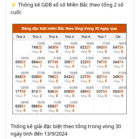
⚡ Thống kê GĐB xổ số Miền Bắc theo tổng 2 số
cuối:
Thống kê giải đặc biệt theo tổng trong vòng 30
ngày tính đến 13/9/2024