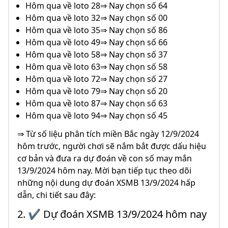
Hôm qua về loto 28⇒ Nay chọn số 64
Hôm qua về loto 32⇒ Nay chọn số 00
Hôm qua về loto 35⇒ Nay chọn số 86
Hôm qua về loto 49⇒ Nay chọn số 66
Hôm qua về loto 58⇒ Nay chọn số 37
Hôm qua về loto 63⇒ Nay chọn số 58
Hôm qua về loto 72⇒ Nay chọn số 27
Hôm qua về loto 79⇒ Nay chọn số 20
Hôm qua về loto 87⇒ Nay chọn số 63
Hôm qua về loto 94⇒ Nay chọn số 45
⇒ Từ số liệu phân tích miền Bắc ngày 12/9/2024
hôm trước, người chơi sẽ nắm bắt được dấu hiệu
cơ bản và đưa ra dự đoán về con số may mắn
13/9/2024 hôm nay. Mời bạn tiếp tục theo dõi
những nội dung dự đoán XSMB 13/9/2024 hấp
dẫn, chi tiết sau đây:
2. ✔️ Dự đoán XSMB 13/9/2024 hôm nay