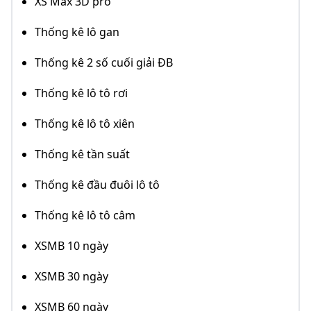
XS Max 3D pro
Thống kê lô gan
Thống kê 2 số cuối giải ĐB
Thống kê lô tô rơi
Thống kê lô tô xiên
Thống kê tần suất
Thống kê đầu đuôi lô tô
Thống kê lô tô câm
XSMB 10 ngày
XSMB 30 ngày
XSMB 60 ngày