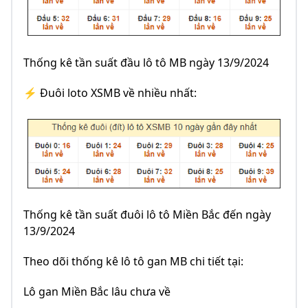
Thống kê tần suất đầu lô tô MB ngày 13/9/2024
⚡ Đuôi loto XSMB về nhiều nhất:
Thống kê tần suất đuôi lô tô Miền Bắc đến ngày
13/9/2024
Theo dõi thống kê lô tô gan MB chi tiết tại:
Lô gan Miền Bắc lâu chưa về