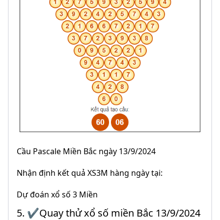
Cầu Pascale Miền Bắc ngày 13/9/2024
Nhận định kết quả XS3M hàng ngày tại:
Dự đoán xổ số 3 Miền
5. ✔️Quay thử xổ số miền Bắc 13/9/2024