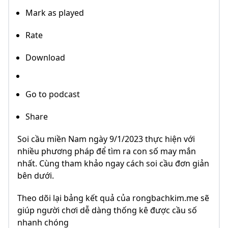
Mark as played
Rate
Download
Go to podcast
Share
Soi cầu miền Nam ngày 9/1/2023 thực hiện với
nhiều phương pháp để tìm ra con số may mắn
nhất. Cùng tham khảo ngay cách soi cầu đơn giản
bên dưới.
Theo dõi lại bảng kết quả của rongbachkim.me sẽ
giúp người chơi dễ dàng thống kê được cầu số
nhanh chóng