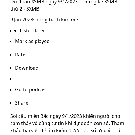
Dự đoán XSMB ngày 9/1/2023 - Thống kê XSMB
thứ 2 - SXMB
9 Jan 2023· Rồng bạch kim me
Listen later
Mark as played
Rate
Download
Go to podcast
Share
Soi cầu miền Bắc ngày 9/1/2023 khiến người chơi
cảm thấy vô cùng tự tin khi dự đoán con số. Tham
khảo bài viết để tìm kiếm được cặp số ưng ý nhất.