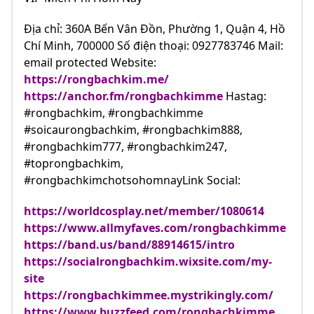
Địa chỉ: 360A Bến Vân Đồn, Phường 1, Quận 4, Hồ
Chí Minh, 700000 Số điện thoại: 0927783746 Mail:
email protected Website:
https://rongbachkim.me/
https://anchor.fm/rongbachkimme
Hastag:
#rongbachkim, #rongbachkimme
#soicaurongbachkim, #rongbachkim888,
#rongbachkim777, #rongbachkim247,
#toprongbachkim,
#rongbachkimchotsohomnayLink Social:
https://worldcosplay.net/member/1080614
https://www.allmyfaves.com/rongbachkimme
https://band.us/band/88914615/intro
https://socialrongbachkim.wixsite.com/my-
site
https://rongbachkimmee.mystrikingly.com/
https://www.buzzfeed.com/rongbachkimme