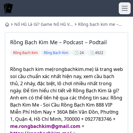
Ope
Nổ Hũ Là Gì? Game Nổ Hũ Và
Rồng bạch kim me –
Home
Game Quay Hũ
Podcast – Podtail
nổ hũ
nổ hũ đổi thưởng
Rồng Bạch Kim Me – Podcast – Podtail
CÔNG TY CỔ PHẦN TẬP ĐOÀN COTANA
Ai có nhiều vòng tay WSOP nhất?
- YouTube
Bạn có biết trò chơi poker trực tuyến WPTGO
Rồng Bạch Kim
Rồng Bạch Kim
🕒 24
🗒️ 4922
Cá rồng bạch kim là gì?
Rồng Bạch Kim 666 - Soi cầu Rồng Bạch Kim 666 siêu chính 
Xổ số Rồng Bạch Kim - Thống kê Rồng Bạch Kim chính xác 
- YouTube
Rồng bạch kim me(rongbachkim.me) là trang web
Đánh giá về Everygame Poker: Hướng dẫn chơi Poker trực 
Dự đoán Xổ Số Miền Bắc - Rồng Bạch Kim cầu bạch thủ thốn
soi cầu chuẩn xác nhất hiện nay, xem cầu bạch
Rồng Bạch Kim 777 - Soi Cầu Rồng Bạch Kim Đẳng Cấp Nhấ
WPT Global Cow Boy: Quan điểm của người chơi
thủ, 2 nháy, đặc biệt, lô chơi nhiều nhất trong
Hướng Dẫn Chi Tiết Về Fun88 Đăng Nhập
Soi cầu xổ số miền Bắc ngày 21/10/2024 chính xác
ngày. Để tìm hiểu chi tiết về Rồng Bạch Kim là gì?
Rồng Bạch Kim Chính Xác 100 - Soi Cầu Rồng Bạch Kim
Lô Đẹp Hôm Nay
Anh em có thể liên hệ qua các thông tin sau: Rồng
Sòng bạc tiền thưởng hàng đầu không có tiền gửi vào năm 
Các giải đấu poker trực tuyến hàng đầu để xem và chơi và
Bạch Kim Me - Soi Cầu Rồng Bạch Kim 888 VIP
Rồng bạch kim – Soi cầu 247 Rồng bạch kim chốt số MB h
Frank Stepuchin dẫn đầu RRPO WPT Seminole 2024 sau ngà
Miễn Phí Hôm Nay + 360A Bến Vân Đồn, Phường
nổ hũ đổi thưởng
nổ hũ đổi thưởng
1, Quận 4, Hồ Chí Minh, 700000 + 0927783746 +
Lớp học Bóng Rổ Cho Trẻ Em Bằng Tiếng Anh tại Hà Nội- 
Nổ Hũ Là Gì? Giải Thích RTP Volatility Wild Scatter Và Free S
me.rongbachkim@gmail.com
+
Hyper Dash trong WPT Global là gì? Đi sâu vào hành động 
Niwebia - NIWEBIA.COM