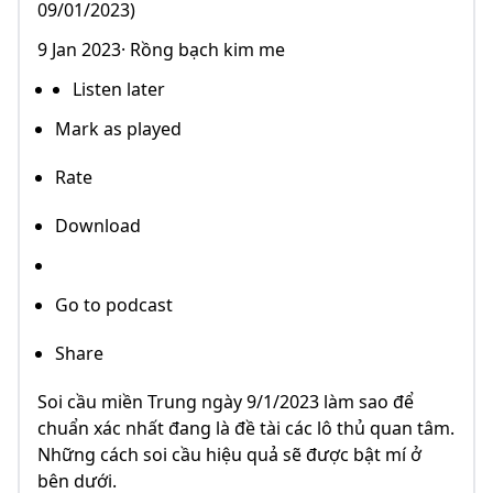
09/01/2023)
9 Jan 2023· Rồng bạch kim me
Listen later
Mark as played
Rate
Download
Go to podcast
Share
Soi cầu miền Trung ngày 9/1/2023 làm sao để
chuẩn xác nhất đang là đề tài các lô thủ quan tâm.
Những cách soi cầu hiệu quả sẽ được bật mí ở
bên dưới.