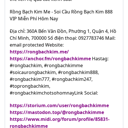
Rồng Bạch Kim Me - Soi Cầu Rồng Bạch Kim 888
VIP Miễn Phí Hôm Nay
Địa chỉ: 360A Bến Vân Đồn, Phường 1, Quận 4, Hồ
Chí Minh, 700000 Số điện thoại: 0927783746 Mail:
email protected Website:
https://rongbachkim.me/
https://anchor.fm/rongbachkimme
Hastag:
#rongbachkim, #rongbachkimme
#soicaurongbachkim, #rongbachkim888,
#rongbachkim777, #rongbachkim247,
#toprongbachkim,
#rongbachkimchotsohomnayLink Social:
https://storium.com/user/rongbachkimme
https://mastodon.top/@rongbachkimme
https://www.midi.org/forum/profile/85831-
rongbachkimme