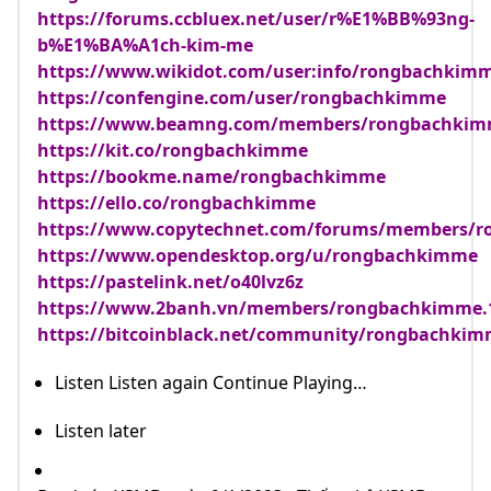
https://forums.ccbluex.net/user/r%E1%BB%93ng-
b%E1%BA%A1ch-kim-me
https://www.wikidot.com/user:info/rongbachkim
https://confengine.com/user/rongbachkimme
https://www.beamng.com/members/rongbachkim
https://kit.co/rongbachkimme
https://bookme.name/rongbachkimme
https://ello.co/rongbachkimme
https://www.copytechnet.com/forums/members/
https://www.opendesktop.org/u/rongbachkimme
https://pastelink.net/o40lvz6z
https://www.2banh.vn/members/rongbachkimme.
https://bitcoinblack.net/community/rongbachkim
Listen Listen again Continue Playing…
Listen later