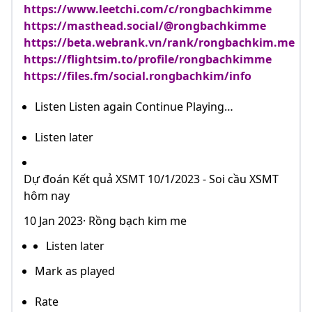
https://www.leetchi.com/c/rongbachkimme
https://masthead.social/@rongbachkimme
https://beta.webrank.vn/rank/rongbachkim.me
https://flightsim.to/profile/rongbachkimme
https://files.fm/social.rongbachkim/info
Listen Listen again Continue Playing…
Listen later
Dự đoán Kết quả XSMT 10/1/2023 - Soi cầu XSMT
hôm nay
10 Jan 2023· Rồng bạch kim me
Listen later
Mark as played
Rate