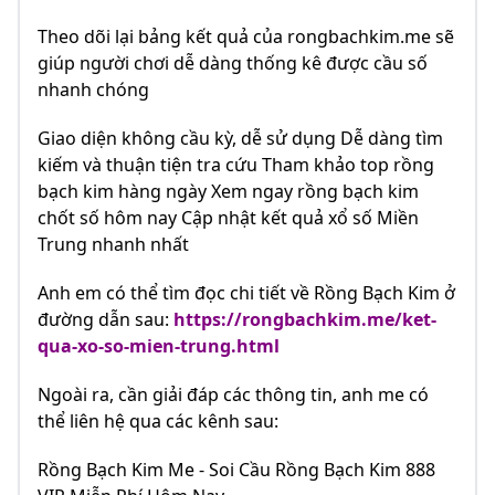
Theo dõi lại bảng kết quả của rongbachkim.me sẽ
giúp người chơi dễ dàng thống kê được cầu số
nhanh chóng
Giao diện không cầu kỳ, dễ sử dụng Dễ dàng tìm
kiếm và thuận tiện tra cứu Tham khảo top rồng
bạch kim hàng ngày Xem ngay rồng bạch kim
chốt số hôm nay Cập nhật kết quả xổ số Miền
Trung nhanh nhất
Anh em có thể tìm đọc chi tiết về Rồng Bạch Kim ở
đường dẫn sau:
https://rongbachkim.me/ket-
qua-xo-so-mien-trung.html
Ngoài ra, cần giải đáp các thông tin, anh me có
thể liên hệ qua các kênh sau:
Rồng Bạch Kim Me - Soi Cầu Rồng Bạch Kim 888