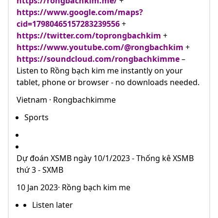
https://rongbachkim.me/
+
Cá rồng bạch kim là gì?
Soi cầu xổ số miền Bắc ngày 21/10/2024 chính xác
https://www.google.com/maps?
Các giải đấu poker trực tuyến hàng đầu để xem và chơi và
Rồng Bạch Kim 777 – rong bach kim 8899 lô 2 nháy MB – Dà
cid=17980465157283239556
+
Rồng Bạch Kim Chính Xác 100 - Soi Cầu Rồng Bạch Kim
Cách tải xuống đăng ký và Master WPT Global: 2025 Guide 
https://twitter.com/toprongbachkim
+
Soi cầu Dự Đoán XSMB chính xác 100 hôm nay - Số Đẹp Miễ
Rồng bạch kim – Soi cầu 247 Rồng bạch kim chốt số MB h
https://www.youtube.com/@rongbachkim
+
Hướng Dẫn Soi Cầu Rồng Bạch Kim 666 888 Hôm Nay Cực 
Dự đoán XSMB 11/9 - Nhận định dự đoán xổ số miền Bắc 1
https://soundcloud.com/rongbachkimme
–
Timothy Chung: Từ tiệc sinh nhật đến nhà vô địch WPT Pri
Rồng bạch kim - YouTube
Listen to Rồng bạch kim me instantly on your
Độc thủ lô rồng bạch kim chính xác 100
Các giải đấu hàng ngày từ WPT Global
tablet, phone or browser - no downloads needed.
CÔNG TY CỔ PHẦN TẬP ĐOÀN COTANA
Bạch kim tính bằng gì?
Vietnam · Rongbachkimme
Sports
Dự đoán XSMB ngày 10/1/2023 - Thống kê XSMB
thứ 3 - SXMB
10 Jan 2023· Rồng bạch kim me
Listen later