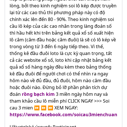
lòng, bởi theo kinh nghiệm soi lô kép được truyền
lại từ các cao thủ thì phương pháp này có độ
chính xác lên đến 80 - 90%. Theo kinh nghiệm soi
cầu lô kép của các cao nhân trong làng đoán số
thì hầu hết khi trên bảng kết quả xổ số xuất hiện
lô câm (câm đầu hoặc câm đuôi) là sẽ có lô kép về
trong vòng từ 3 đến 6 ngày tiếp theo. Vì thế,
thống kê đầu đuôi loto là cực kỳ quan trọng, tất
cả các website xổ số, loto khi cập nhật bảng kết
quả xổ số hàng ngày đều kèm theo bảng thống
kê đầu đuôi để người chơi có thể nhìn ra ngay
hôm nào về đủ đầu, đủ đuôi, hôm nào câm đầu
hoặc đuôi nào. Đừng bỏ lỡ phần phân tích dự
đoán
rồng bạch kim
3 miền ngày hôm nay và
tham khảo cầu lô miễn phí CLICK NGAY >>> Soi
cau 3 mien ⏩ ⏩ ⏩ XEM NGAY:
https://www.facebook.com/soicau3mienchuan