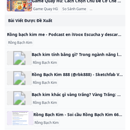
Game Quay Hũ: Cách Chọn Chủ Đề Cơ Chế Và Chế Độ Chơi Phù Hợp Game Quay Hũ: Cách Chọn Chủ Đề, Cơ Chế Và Chế Độ Chơi Phù Hợp Game quay hũ có thể khác nhau về chủ đề, số cột, cách tạo tổ hợp, tính năng thưởng và mức độ biến động. Người mới không cần chọn trò chơi có nhiều hiệu ứng nhất; phiên bản phù hợp là phiên bản có luật dễ hiểu và cho phép kiểm soát giá trị mỗi lượt.
Soi cầu rồng bạch kim là gì?
Tương lai của trò chơi roulette là gì?
Tôi có thể chơi GGPoker ở Mỹ không?
Hướng dẫn rút tiền toàn cầu của WPT: Tiền mặt được thự
Rồng Bạch Kim 777 chính xác 100 - Rong bach kim 8899 -
Rồng Bạch Kim - Soi cầu Rồng Bạch Kim 666 VIP miễn phí
Đối tác toàn cầu của WPT với Câu lạc bộ bài Poker & Sòng
Doug Polk phải đối mặt với phản ứng dữ dội khi chơi tron
Game Quay Hũ
So Sánh Game
Hướng Dẫn Người Mới
Soi cầu Rồng Bạch Kim 13/7/2020 Soi cầu Rồng Bạch Kim 
NewsPicks - Rồng Bạch Kim
Rồng bạch kim
Những quốc gia nào có thể chơi WPTGlobal vào năm 202
nổ hũ
nổ hũ là gì
Bài Viết Được Đề Xuất
22bet – Trải Nghiệm Cá Cược Trực Tuyến Đẳng Cấp
Lô Đẹp Hôm Nay
Soi cầu dự đoán XSMB chính xác 100 VIP hôm nay miễn p
Soi cầu rồng bạch kim là gì?
Soi cầu MB - Dự đoán XSMB - Dự đoán xổ số miền Bắc h
Soi cầu xổ số miền Bắc ngày 21/10/2024 chính xác
Rồng Bạch Kim 29/12/2018: Nhận định soi cầu XSMB thứ 
Rồng Bạch Kim 777 - Soi Cầu Rồng Bạch Kim Đẳng Cấp N
Soi cầu rồng bạch kim là gì?
Đánh Lô Là Gì? Bí Quyết Thắng Lớn Siêu Dễ Cho Tân Thủ!
Timothy Chung: Từ tiệc sinh nhật đến nhà vô địch WPT P
nổ hũ là gì
Rồng Bạch Kim - Soi cầu 247 rồng bạch kim chính xác 100
Rồng bạch kim me - Podcast en iVoox Escucha y descarga gratis los episodios de Rồng bạch kim me. Rồng bạch kim me(rongbachkim.me) là trang web soi cầu chuẩn xác nhất hiện nay, xem cầu bạch thủ… Escucha todos los podcast, conferencias, radios online gratis en tu iphone, android, windows phone y pc. | 1746320 Por Rongbachkimme En Rồng bạch kim me 102 En Rồng bạch kim me - 102 Rồng bạch kim me(rongbachkim.me) là trang web soi cầu chuẩn xác nhất hiện nay, xem cầu bạch thủ, 2 nháy, đặc biệt, lô chơi nhiều nhất trong ngày.
Nguồn gốc của cái tên Roulette là gì?
Rồng Bạch Kim - Soi cầu 247 rồng bạch kim chính xác 100
Soi cầu dự đoán XSMB chính xác 100 vip hôm nay đánh là
Bạch kim Đổi Lỗ Bao Nhiêu? Cập Nhật Mức Lỗ Khi Bán Lại
Đối tác toàn cầu của WPT với Câu lạc bộ bài Poker & Sòng
Rong bach kim – Soi cầu 247 rồng bạch kim chốt số hôm
Nổ Hũ Đổi Thưởng: Cách Kiểm Tra Số Dư Điều Kiện Và Rủ
Rồng Bạch Kim
Giải vô địch tiền thưởng vàng: Cú sút hàng tuần của bạn
- YouTube
- YouTube
Rồng Bạch Kim 888 - Soi cầu Rồng Bạch Kim 666 miễn phí
Rồng Bạch Kim chính xác 100 - Soi cầu hôm nay chuẩn xá
Nhà tài trợ Tiêu đề WPT Global Now cho Triton Poker Sup
Các quy tắc và lựa chọn cá cược ban đầu cho roulette là g
Texas Holdem Flop có nghĩa là gì?
Game Nổ Hũ: Các Loại Vòng Quay Tính Năng Và Cách Đọ
CÔNG TY CỔ PHẦN TẬP ĐOÀN COTANA
Rồng bạch kim - Soi cầu rồng bạch kim chính xác 100%
Rồng Bạch Kim 777 – rong bach kim 8899 lô 2 nháy MB – 
- YouTube
Soi cầu Rồng Bạch Kim chính xác 100 hôm nay
Bạch kim tính bằng gì? Trong ngành năng lượng, bạch kim được sử dụng để chế tạo pin nhiên liệu và nhiều ứng dụng trong ngành năng lượng tái tạo và công nghệ xanh; Bạch kim là một trong những kim loại đắt đỏ nhất thế giới, đơn vị tính của bạch kim cũng là ounce.Jul 17, 2024
Rồng bạch kim me - Podcast en iVoox
Hyper Dash trong WPT Global là gì? Đi sâu vào hành độn
CÔNG TY CỔ PHẦN TẬP ĐOÀN COTANA
- YouTube
Rồng Bạch Kim
Tại sao bạch kim đắt hơn vàng?
Lịch trình giải đấu toàn cầu WPT 2025
Rồng bạch kim – Soi cầu 247 Rồng bạch kim chốt số MB
Cách giành chiến thắng tại các vị trí trực tuyến vào năm 
WPT Global có ứng dụng di động không?
Rồng bạch kim 999 chính xác 100 qua soi cầu mb 247.
Soi cầu Rồng Bạch Kim chính xác 100 xổ số miền bắc hô
Rồng Bạch Kim 888 (@rbk888) - Sketchfab View the profile and 3D models by Rồng Bạch Kim 888 (@rbk888) View all (0) Rồng Bạch Kim 888 - đơn vị Số 1 trong làng soi cầu, chốt số, mang đến cho bạn cơ hội trúng lô đề hàng ngày. Với đội ngũ chuyên gia hàng đầu, đứng đầu là ông Hoàng Xuân Quyết tự tin giúp các bạn đang thua tha về bờ nhanh chóng. Website https://rongbachkim888.pro Member since December 27th 2023
Rồng Bạch Kim Chính Xác 100
Dự đoán XSMB 14/9 - Bình luận dự đoán xổ số miền Bắc 
Rồng bạch kim me - Podcast en iVoox
Rồng Bạch Kim
Rong bach kim – Soi cầu 247 rồng bạch kim chốt số hôm
Lịch thi WPT Châu Á Thái Bình Dương 2024-2025
404 Not Found.
game quay hũ
Soi cầu bạch thủ lô miền Bắc 2 nháy hôm nay chính xác
Bạch kim khác gì vàng trắng? Vàng Trắng: Vàng Trắng là một hợp kim chứa vàng, paladi, niken và một số kim loại khác. Thành phần chính của Vàng Trắng là vàng. Bạch Kim: Bạch Kim là một kim loại nguyên chất chứ không phải hợp kim như vàng trắng. Thành phần nguyên tố của nó là platin và không hề chứa vàng.
game quay hũ
Rồng Bạch Kim 777 – rong bach kim 8899 lô 2 nháy MB – 
Rồng bạch kim - YouTube
2025 Vụ nổ WSOP! Các định dạng mới + Giải thưởng lớn n
Rồng Bạch Kim
Luật Chơi Poker Online tại DA88
nổ hũ đổi thưởng
- YouTube
Rồng Bạch Kim - Soi cầu Rồng Bạch Kim 666 VIP miễn phí
Ai có nhiều vòng tay WSOP nhất?
Game Quay Hũ: Cách Chọn Chủ Đề Cơ Chế Và Chế Độ Ch
Soi cầu xổ số miền Bắc ngày 21/10/2024 chính xác
Rồng bạch kim – Soi cầu 247 Rồng bạch kim chốt số MB
Tương lai của trò chơi roulette là gì?
Quảng cáo mới nhất của WPT Global: vé cho một số tiền 
Rồng Bạch Kim
Cách tải xuống WPTGO và bắt đầu
Tổng giải thưởng của WPT Prime Đài Loan là bao nhiêu