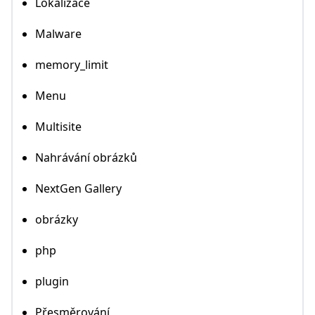
Lokalizace
Malware
memory_limit
Menu
Multisite
Nahrávání obrázků
NextGen Gallery
obrázky
php
plugin
Přesměrování