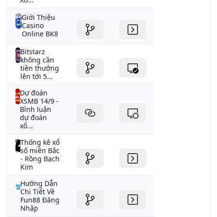
Giới Thiệu
Casino
Online BK8
Bitstarz
không cần
tiền thưởng
lên tới 5...
Dự đoán
XSMB 14/9 -
Bình luận
dự đoán
xổ...
Thống kê xổ
số miền Bắc
- Rồng Bạch
Kim
Hướng Dẫn
Chi Tiết Về
Fun88 Đăng
Nhập