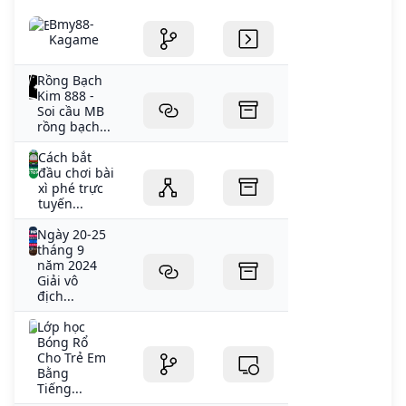
Bmy88-
Kagame
Rồng Bạch
Kim 888 -
Soi cầu MB
rồng bạch...
Cách bắt
đầu chơi bài
xì phé trực
tuyến...
Ngày 20-25
tháng 9
năm 2024
Giải vô
địch...
Lớp học
Bóng Rổ
Cho Trẻ Em
Bằng
Tiếng...