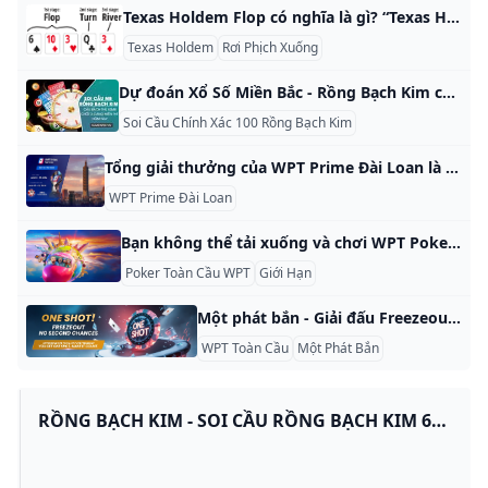
Chơi bài xì phé trực tuyến trên Android: Hướng dẫn năm
game nổ hũ
Texas Holdem Flop có nghĩa là gì? “Texas Hold’em Flop” nghĩa là gì? Flop trong Texas Hold’em đề cập đến vòng đặt cược thứ hai trong trò chơi. Trong giai đoạn này, ba lá bài chung sẽ được chia ngửa trên bàn sau khi vòng đặt cược ban đầu hoàn tất. Những điểm chính về thất bại: Bài cộng đồng: Vòng Flop giới thiệu ba lá bài mà tất cả người chơi có thể sử dụng để tạo ra ván bài tốt nhất của mình.
Trò chơi roulette lần đầu tiên được chơi ở đâu và khi nào
Nổ Hũ Đổi Thưởng: Cách Kiểm Tra Số Dư Điều Kiện Và Rủ
Sách hướng dẫn giải đấu WPT Playground 2024
Dự báo xổ số hôm nay với phương pháp Rồng Bạch Kim
Texas Holdem
Rơi Phịch Xuống
Tiền thưởng chào mừng sòng bạc trực tuyến không có ti
- YouTube
Đủ điều kiện cho sự kiện chính của WPT Global thông qu
Rồng bạch kim - Soi cầu rồng bạch kim chính xác 100%
Soi cầu rồng bạch kim là gì?
Rồng Bạch Kim - YouTube
Soi cầu 3 càng – Độc thủ de 3 càng vip hôm nay siêu ch
nổ hũ đổi thưởng
Rồng Bạch Kim 888 - Soi cầu MB rồng bạch kim VIP 888 
Dự đoán Xổ Số Miền Bắc - Rồng Bạch Kim cầu bạch thủ thống kê chơi xổ số Dự đoán Xổ Số Miền Bắc - Rồng Bạch Kim, cầu bạch thủ, thống kê chơi xổ số miền Bắc, dự đoán Rồng Bạch Kim 888 dự đoán xổ số hôm nay BuzzNội dung bài viết2. Dự đoán xổ số Miền Bắc Rồng Bạch Kim hôm nay 3. Dự đoán Rồng Bạch Kim hôm nay: Xem thống kê XSMB theo tổng/chạm, tần suất các con số xổ số Xem thêmXem thêmĐọc tóm tắt
Kèo Bóng Đá Châu Âu: Hướng Dẫn Chi Tiết và Cách Đọc 
Soi cầu dự đoán XSMB chính xác 100 VIP hôm nay miễn p
Nhà tài trợ Tiêu đề WPT Global Now cho Triton Poker Sup
Soi cầu Rồng Bạch Kim 13/7/2020 Soi cầu Rồng Bạch Kim 
Kinh Nghiệm Cầu Lô Rồng Bạch Kim Chính Xác 100 Hôm 
Soi Cầu Chính Xác 100 Rồng Bạch Kim
Texas Holdem Flop có nghĩa là gì?
Rồng Bạch Kim 888 (@rbk888) - Sketchfab
Nguồn gốc của cái tên Roulette là gì?
Rồng Bạch Kim 777 - Soi Cầu Rồng Bạch Kim Đẳng Cấp N
- YouTube
Vì sao cá rồng bạch kim có giá 9 tỷ đồng đắt nhất thế giớ
nổ hũ
Tôi có thể chơi GGPoker ở Mỹ không?
RongBachKim - Soi cầu và thống kê xổ số miền bắc Rồng
Tổng giải thưởng của WPT Prime Đài Loan là bao nhiêu Giải vô địch WPT Prime Đài Loan Sự kiện vô địch WPT Prime Đài Loan năm 2024 có tổng giải thưởng được đảm bảo là 1.000.000 USD15. Sự kiện này dự kiến ​​diễn ra từ ngày 15 đến ngày 19 tháng 8 năm 2024, tại Asia Poker Arena ở Thành phố Đài Bắc, Đài Loan1. Số tiền mua vào cho giải đấu là TW$35.000 (khoảng 1.100 USD)15. Điều đáng chú ý là sự kiện năm 2024 dự kiến ​​sẽ rất thành công nhờ số lượng người tham dự kỷ lục trong những năm trước.
- YouTube
Cuộc thi Discord nóng lên: Hãy tham gia hành động!
Bạch kim được tính như thế nào?
Cách giành chiến thắng tại các vị trí trực tuyến vào năm 
WPT Prime Đài Loan
WPT Global vs GGPoker: Bạn nên chọn nền tảng poker n
Giải vô địch tiền thưởng vàng: Cú sút hàng tuần của bạn
Rồng Bạch Kim - Soi cầu 247 rồng bạch kim chính xác 100
nổ hũ là gì
Giới Thiệu Casino Online BK8
Rồng Bạch Kim 666 - Soi cầu Rồng Bạch Kim 666 siêu chín
Rồng bạch kim - YouTube
Bạn không thể tải xuống và chơi WPT Poker Global ở các quốc gia và khu vực bên dưới Người chơi ở hơn 100 quốc gia có thể truy cập WPT Global Poker, nhưng có những hạn chế cụ thể dựa trên quy định của địa phương. Tại sao bạn không thể tải xuống và chơi WPT Poker Global ở các quốc gia và khu vực bên dưới Các quốc gia có thể truy cập WPT Global Người chơi có thể đăng ký và tải xuống WPT Global từ các khu vực sau:
2025 Vụ nổ WSOP! Các định dạng mới + Giải thưởng lớn n
Sòng bạc trực tuyến đáng tin cậy nhất: WPT Global
XSMN - Kết Quả Xổ Số Miền Nam - KQXSMN - SXMN Hôm
Soi cầu MB rồng bạch kim chính xác 100% chi tiết nhất W
Poker Toàn Cầu WPT
Giới Hạn
Hướng dẫn rút tiền toàn cầu của WPT: Tiền mặt được thự
- YouTube
Cách bắt đầu chơi bài xì phé trực tuyến vào năm 2025: 
nổ hũ
game quay hũ
Soi cầu MB rồng bạch kim chính xác 100% chi tiết nhất W
James Obst giành chức vô địch WPT Australia và giành đư
Soi cầu xổ số miền Bắc ngày 21/10/2024 chính xác
Một phát bắn - Giải đấu Freezeout của WPT Global Một phát bắn Cảm nhận sự phấn khích từ trên cao - Giải đấu đóng băng toàn cầu WPT **ĐỌC:**Một phát bắn của WPT Global, The Game: Â Chơi nó ngay bây giờ! Giải đấu đóng băng WPT Global trình bày một định dạng giải đấu độc đáo trong thế giới của poker trực tuyến: The one Shot! Đóng băng. Sự kiện này dành cho người chơi sống vì áp lực và mong muốn poker cổ phần thuần túy.
- YouTube
Rồng Bạch Kim - Soi cầu 247 rồng bạch kim chính xác 100
Vì sao cá rồng bạch kim có giá 9 tỷ đồng đắt nhất thế giớ
CÔNG TY CỔ PHẦN TẬP ĐOÀN COTANA
Khi nào và tại sao số 0 kép được thêm vào bánh xe roule
11 ứng dụng và trò chơi poker hay nhất dành cho Androi
WPT Toàn Cầu
Một Phát Bắn
Giải Đấu Đóng 
Một số vụ bê bối và tranh cãi nổi tiếng về roulette trong s
Không có tiền gửi miễn phí tại WPT Global - chơi mà khôn
Rồng bạch kim 999 chính xác 100 qua soi cầu mb 247.
nổ hũ
Bạch kim có giá trị như thế nào?
game quay hũ
nổ hũ là gì
Vui Cùng Dafabet – Khám Phá Thế Giới Cá Cược Đẳng Cấ
Rồng Bạch Kim 888 - Soi cầu Rồng Bạch Kim 666 miễn phí
Soi cầu xổ số miền Bắc ngày 21/10/2024 chính xác
- YouTube
Công nghệ đã ảnh hưởng đến trò chơi roulette như thế 
Rake Chase là gì?
Rồng bạch kim – Soi cầu 247 Rồng bạch kim chốt số MB
Rồng Bạch Kim 666 - Soi cầu Rồng Bạch Kim 666 siêu chín
Rong bach kim – Soi cầu 247 rồng bạch kim chốt số hôm
Soi cầu xổ số miền Bắc ngày 21/10/2024 chính xác
RỒNG BẠCH KIM - SOI CẦU RỒNG BẠCH KIM 666
404 Not Found.
Soi Cầu Xsmb 247 – Soi Cầu Ngày 04/09/2024 - chốt số đẹ
Dự đoán XSMB - Soi cầu MB - Dự đoán Xổ số Miền Bắc
Một số vụ bê bối và tranh cãi nổi tiếng về roulette trong s
Soi cầu 3 càng – Độc thủ de 3 càng vip hôm nay siêu ch
Timothy Chung: Từ tiệc sinh nhật đến nhà vô địch WPT P
nổ hũ
VIP MIỄN PHÍ
Rồng Bạch Kim 666 - Soi cầu Rồng Bạch Kim 666 siêu chín
Bạn không thể tải xuống và chơi WPT Poker Global ở các
Tiêu đề EPT củng cố danh tiếng của Stephen Song như 
Giới Thiệu Casino Online Vip79
Soi cầu xổ số miền Bắc ngày 21/10/2024 chính xác
Sự trở lại của Shevliakov giành giải thưởng hàng triệu 
WPT Global có ứng dụng di động không?
Rồng bạch kim 888 - Soi cầu rồng bạch kim chính xác 100
Các giải đấu hàng ngày từ WPT Global