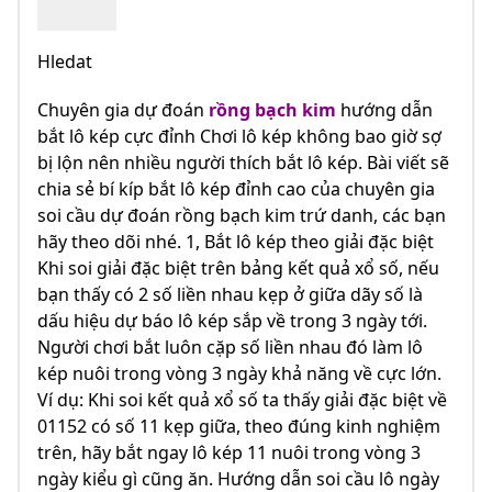
2025 Vụ nổ WSOP! Các định dạng mới + Giải thưởng lớn ngư
Frank Stepuchin dẫn đầu RRPO WPT Seminole 2024 sau ngà
- YouTube
Rong bach kim – Soi cầu 247 rồng bạch kim chốt số hôm n
Mẹo mới toàn cầu của WPT: Xem trước cá cược tuần 6 của
Rồng Bạch Kim 888 (@rbk888) - Sketchfab
nổ hũ
Dự đoán XSMT - Soi cầu MT - Dự đoán Xổ số Miền Trung
Ai đã phát minh ra trò chơi roulette?
Soi cầu Rồng Bạch Kim chính xác 100 xổ số miền bắc 
Hledat
Dự đoán XSMB 13/7 - Soi cầu dự đoán xổ số miền Bắc 
Quảng cáo mới nhất của WPT Global: vé cho một số tiền ch
Rồng Bạch Kim - 小説投稿エブリスタ
game quay hũ
Sử dụng đô la hộ chiếu toàn cầu WPT để vào các sự kiệ
Chuyên gia dự đoán
rồng bạch kim
hướng dẫn
Rồng Bạch Kim Me Flickr
WPT Global vs GGPoker: Bạn nên chọn nền tảng poker nào
Các giải đấu hàng ngày từ WPT Global
Lễ hội mùa xuân toàn cầu WPT: 7.000.000 đô la giải 
bắt lô kép cực đỉnh Chơi lô kép không bao giờ sợ
Đánh Lô Là Gì? Bí Quyết Thắng Lớn Siêu Dễ Cho Tân Thủ!
404 Not Found.
Giải vô địch WPT Prime trở lại với Jereld Sam Shining
Rồng bạch kim – Soi cầu 247 Rồng bạch kim chốt số 
bị lộn nên nhiều người thích bắt lô kép. Bài viết sẽ
Hướng Dẫn Soi Cầu Rồng Bạch Kim 666 888 Hôm Nay Cực 
Soi cầu xổ số miền Bắc ngày 21/10/2024 chính xác
Rồng bạch kim - Soi cầu rồng bạch kim chính xác 100%
Rồng Bạch Kim Chính Xác 100
chia sẻ bí kíp bắt lô kép đỉnh cao của chuyên gia
Dự báo xổ số hôm nay với phương pháp Rồng Bạch Kim
404 Not Found.
Bạn có thể chơi WPT Global ở đâu? Các quốc gia được h
soi cầu dự đoán rồng bạch kim trứ danh, các bạn
Vui Cùng Dafabet – Khám Phá Thế Giới Cá Cược Đẳng 
Tại sao bạch kim đắt hơn vàng?
hãy theo dõi nhé. 1, Bắt lô kép theo giải đặc biệt
Bạch kim tính bằng gì?
Rồng Bạch Kim 888 - Soi cầu Rồng Bạch Kim 666 miễn p
Khi soi giải đặc biệt trên bảng kết quả xổ số, nếu
Lớp học Bóng Rổ Cho Trẻ Em Bằng Tiếng Anh tại Hà N
404 Not Found.
bạn thấy có 2 số liền nhau kẹp ở giữa dãy số là
Ứng dụng sòng bạc trực tuyến hàng đầu năm 2025
Nhà tài trợ Tiêu đề WPT Global Now cho Triton Poker S
dấu hiệu dự báo lô kép sắp về trong 3 ngày tới.
- YouTube
nổ hũ là gì
Người chơi bắt luôn cặp số liền nhau đó làm lô
Tổng giải thưởng của WPT Prime Đài Loan là bao nhiê
Texas Holdem Flop có nghĩa là gì?
kép nuôi trong vòng 3 ngày khả năng về cực lớn.
Thống kê xổ số miền Bắc - Rồng Bạch Kim
Ví dụ: Khi soi kết quả xổ số ta thấy giải đặc biệt về
Soi cầu XSMB 31-8 - Dự đoán xổ số miền bắc hôm nay 
01152 có số 11 kẹp giữa, theo đúng kinh nghiệm
Soi cầu MB - Dự đoán XSMB - Dự đoán xổ số miền Bắc
trên, hãy bắt ngay lô kép 11 nuôi trong vòng 3
22bet – Trải Nghiệm Cá Cược Trực Tuyến Đẳng Cấp
ngày kiểu gì cũng ăn. Hướng dẫn soi cầu lô ngày