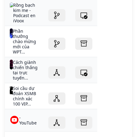
Rồng bạch
kim me -
Podcast en
iVoox
Phần
thưởng
chào mừng
mới của
WPT...
Cách giành
chiến thắng
tại trực
tuyến...
Soi cầu dự
đoán XSMB
chính xác
100 VIP...
-
YouTube