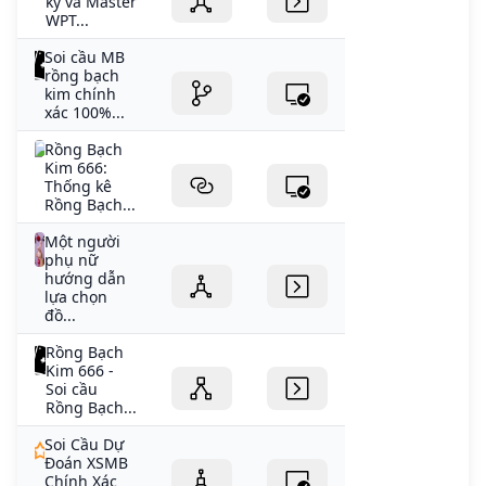
ký và Master
WPT...
Soi cầu MB
rồng bạch
kim chính
xác 100%...
Rồng Bạch
Kim 666:
Thống kê
Rồng Bạch...
Một người
phụ nữ
hướng dẫn
lựa chọn
đồ...
Rồng Bạch
Kim 666 -
Soi cầu
Rồng Bạch...
Soi Cầu Dự
Đoán XSMB
Chính Xác