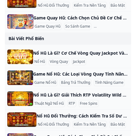
- YouTube
Cuộc thi Discord nóng lên: Hãy tham gia hành động!
Rong bach kim – Soi cầu 247 rồng bạch kim chốt số hôm
Nổ Hũ Đổi Thưởng
Kiểm Tra Nền Tảng
Bảo Mật
Các quy tắc và lựa chọn cá cược ban đầu cho roulette là g
Đủ điều kiện tham quan Red Dragon Poker Tour Jeju 2025
game quay hũ
Game Quay Hũ: Cách Chọn Chủ Đề Cơ Chế Và Chế Độ Chơi Phù Hợp Game Quay Hũ: Cách Chọn Chủ Đề, Cơ Chế Và Chế Độ Chơi Phù Hợp Game quay hũ có thể khác nhau về chủ đề, số cột, cách tạo tổ hợp, tính năng thưởng và mức độ biến động. Người mới không cần chọn trò chơi có nhiều hiệu ứng nhất; phiên bản phù hợp là phiên bản có luật dễ hiểu và cho phép kiểm soát giá trị mỗi lượt.
Rồng bạch kim 888 - Soi cầu rồng bạch kim chính xác 100
Nổ Hũ Đổi Thưởng: Cách Kiểm Tra Số Dư Điều Kiện Và Rủ
Soi cầu xổ số miền Bắc ngày 21/10/2024 chính xác
Rồng Bạch Kim - 小説投稿エブリスタ
Paulius Plausinaitis thắng GGMmillion$ SHR với số tiền 
Game Quay Hũ
So Sánh Game
Hướng Dẫn Người Mới
Rồng Bạch Kim 888 - Soi cầu Rồng Bạch Kim 666 miễn phí
Dự đoán XSMB 6/9 - Bình luận dự đoán xổ số miền Bắc 6/
nổ hũ đổi thưởng
nổ hũ
nổ hũ là gì
Bài Viết Phổ Biến
- YouTube
Sòng bạc tiền thưởng hàng đầu không có tiền gửi vào nă
Rong bach kim – Soi cầu 247 rồng bạch kim chốt số hôm
Rồng bạch kim - Soi cầu rồng bạch kim chính xác 100%
Soi cầu Rồng Bạch Kim chính xác 100 hôm nay
Rồng Bạch Kim 555 – MIDI.org
Bạch kim tính bằng gì?
Dự đoán XSMB 12/9 - Nhận định dự đoán xổ số miền Bắc
Cách bắt đầu chơi bài xì phé trực tuyến vào năm 2025: 
nổ hũ
Soi cầu MB rồng bạch kim chính xác 100% chi tiết nhất W
Nổ Hũ Là Gì? Cơ Chế Vòng Quay Jackpot Và Những Điều Cần Biết Nổ Hũ Là Gì? Cơ Chế Vòng Quay, Jackpot Và Những Điều Cần Biết Nổ hũ là cách gọi phổ biến của nhóm trò chơi quay biểu tượng, trong đó người chơi sử dụng lượt quay để tạo ra các tổ hợp trên màn hình. Khi một tổ hợp đáp ứng điều kiện của bảng trả thưởng, hệ thống có thể cộng điểm, xu hoặc phần thưởng theo quy tắc đã công bố.
Các quy tắc và lựa chọn cá cược ban đầu cho roulette là g
Đủ điều kiện tham quan Red Dragon Poker Tour Jeju 2025
Cory Zeidman nhận tội về kế hoạch gian lận cá cược thể 
Đánh giá về Everygame Poker: Hướng dẫn chơi Poker trự
Rồng bạch kim
Tiêu đề EPT củng cố danh tiếng của Stephen Song như 
Nổ Hũ
Vòng Quay
Jackpot
Lớp học Bóng Rổ Cho Trẻ Em Bằng Tiếng Anh tại Hà Nội
Cách chơi WPT Global trên máy tính của bạn 2024
Rồng bạch kim – Soi cầu 247 Rồng bạch kim chốt số MB
Nhà tài trợ Tiêu đề WPT Global Now cho Triton Poker Sup
Bạch kim tính bằng gì?
Soi cầu XSMB 31-8 - Dự đoán xổ số miền bắc hôm nay ng
Rồng Bạch Kim 888 (@rbk888) - Sketchfab
Máy đánh bạc trả tiền thật mà không cần đặt cọc Chơi mi
Rake Chase là gì?
Giải vô địch WPT khơi dậy tinh thần của huyền thoại Pok
Sách hướng dẫn giải đấu WPT Playground 2024
Rồng bạch kim
Game Nổ Hũ: Các Loại Vòng Quay Tính Năng Và Cách Đọc Bảng Trả Thưởng Game Nổ Hũ: Các Loại Vòng Quay, Tính Năng Và Cách Đọc Bảng Trả Thưởng Game nổ hũ hiện có nhiều cấu trúc khác nhau, từ máy quay ba cột đơn giản đến trò chơi nhiều hàng, nhiều tính năng và hàng nghìn cách tạo tổ hợp. Hiểu cách hoạt động của từng loại giúp người chơi lựa chọn phiên bản phù hợp thay vì chỉ dựa vào hình ảnh hoặc giá trị jackpot.
Poker toàn cầu có phải là tiền thật không?
Ai có nhiều vòng tay WSOP nhất?
Lịch trình giải đấu toàn cầu WPT 2025
Phil Ivey tổ chức trò chơi gặp gỡ lễ hội tại Wynn Las Veg
Rake Chase là gì?
Game Nổ Hũ
Bảng Trả Thưởng
Tính Năng Game
- YouTube
- YouTube
Là poker trực tuyến được gian lận?
Đánh giá về Everygame Poker: Hướng dẫn chơi Poker trự
Rồng Bạch Kim - Phân tích & Thống kê Xổ số Chính Xác Uy
Rồng Bạch Kim 777 - Soi Cầu Rồng Bạch Kim Đẳng Cấp N
- YouTube
Rồng Bạch Kim 29/12/2018: Nhận định soi cầu XSMB thứ 
Dự đoán XSMB - Soi cầu MB - Dự đoán Xổ số Miền Bắc
Nổ Hũ Là Gì? Giải Thích RTP Volatility Wild Scatter Và Free Spins Nổ Hũ Là Gì? Giải Thích RTP, Volatility, Wild, Scatter Và Free Spins Khi lần đầu tìm hiểu nổ hũ là gì, người dùng thường gặp nhiều thuật ngữ tiếng Anh như RTP, volatility, Wild, Scatter và free spins. Mỗi thuật ngữ mô tả một phần của cơ chế trò chơi, nhưng không thuật ngữ nào bảo đảm một lượt quay sẽ thắng. Nổ hũ có giống máy slot không? Trong cách sử dụng phổ biến, nổ hũ thường chỉ trò chơi quay biểu tượng tương tự máy slot.
RongBachKim - Soi cầu và thống kê xổ số miền bắc Rồng
Lễ hội mùa xuân toàn cầu WPT: 7.000.000 đô la giải thư
Bạn không thể tải xuống và chơi WPT Poker Global ở các
Hướng Dẫn Chi Tiết Về Fun88 Đăng Nhập
Thuật Ngữ Nổ Hũ
RTP
Free Spins
Cách tải xuống WPTGO và bắt đầu
Doug Polk phải đối mặt với phản ứng dữ dội khi chơi tron
- YouTube
Frank Stepuchin dẫn đầu RRPO WPT Seminole 2024 sau n
game nổ hũ
game nổ hũ
- YouTube
Nổ Hũ Đổi Thưởng: Cách Kiểm Tra Số Dư Điều Kiện Và Rủi Ro Nổ Hũ Đổi Thưởng: Cách Kiểm Tra Số Dư, Điều Kiện Và Rủi Ro Nổ hũ đổi thưởng thường được dùng để mô tả trò chơi quay biểu tượng có cơ chế điểm, xu hoặc phần thưởng. Tuy nhiên, từ “đổi thưởng” không cho biết chính xác người dùng nhận được gì, điều kiện ra sao hoặc hoạt động có phù hợp với quy định tại nơi cư trú hay không.
game nổ hũ
- YouTube
Bạch kim được tính như thế nào?
Rong bach kim – Soi cầu 247 rồng bạch kim chốt số hôm
Rồng Bạch Kim 666 - Soi cầu Rồng Bạch Kim 666 siêu chín
Nổ Hũ Đổi Thưởng
Kiểm Tra Nền Tảng
Bảo Mật
Soi cầu rồng bạch kim là gì?
Soi cầu rồng bạch kim là gì?
nổ hũ
Tại sao bạch kim đắt hơn vàng?