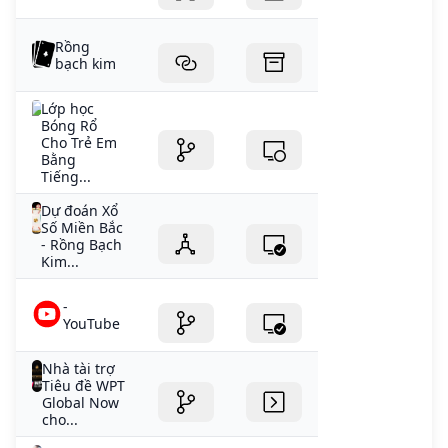
Rồng
bạch kim
Lớp học
Bóng Rổ
Cho Trẻ Em
Bằng
Tiếng...
Dự đoán Xổ
Số Miền Bắc
- Rồng Bạch
Kim...
-
YouTube
Nhà tài trợ
Tiêu đề WPT
Global Now
cho...