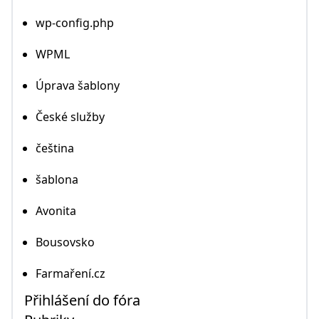
wp-config.php
WPML
Úprava šablony
České služby
čeština
šablona
Avonita
Bousovsko
Farmaření.cz
Přihlášení do fóra