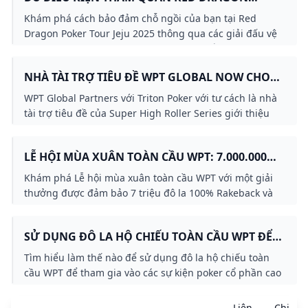
Soi cầu xổ số miền Bắc ngày 21/10/2024 chính xác
Hướng Dẫn Chi Tiết Về Fun88 Đăng Nhập
- YouTube
Bạch kim có giá trị như thế nào?
POKER TOUR JEJU 2025 QUA CÁC VỆ TINH TOÀN
Rồng Bạch Kim 888 - Soi cầu Rồng Bạch Kim 666 miễn phí
Soi cầu rồng bạch kim là gì?
Sòng bạc trực tuyến đáng tin cậy nhất: WPT Global
Khám phá cách bảo đảm chỗ ngồi của bạn tại Red
Rong bach kim – Soi cầu 247 rồng bạch kim chốt số hôm
Quảng cáo mới nhất của WPT Global: vé cho một số tiền 
CẦU WPT
TikTok - Make Your Day
Rồng Bạch Kim - Soi cầu Rồng Bạch Kim hôm nay miễn ph
Dragon Poker Tour Jeju 2025 thông qua các giải đấu vệ
Quy tắc mới cho Thiên đường WSOP: Thiết bị điện tử và H
WPT Global từ Chủ nhật Hyper PKO Showdown: Mua thấp
Rồng Bạch Kim 666: Thống kê Rồng Bạch Kim 666 hôm na
tinh giá cả phải chăng của WPT Global bắt đầu từ chỉ
Soi cầu bạch thủ lô miền Bắc 2 nháy hôm nay chính xác
CÔNG TY CỔ PHẦN TẬP ĐOÀN COTANA
Cách đủ điều kiện tham gia các sự kiện trực tuyến của 
Tùy chọn thanh toán tại EVERYGAME Poker: Giao dịch n
188 đô la.
Cảnh báo từ hệ thống
NHÀ TÀI TRỢ TIÊU ĐỀ WPT GLOBAL NOW CHO
Dự đoán Xổ Số Miền Bắc - Rồng Bạch Kim cầu bạch thủ th
Ngôi sao đang lên của Brazil gây sốc cho tất cả mọi ngư
Soi Cầu Dự Đoán XSMB Chính Xác 100 Miễn Phí
TRITON POKER SUPER HIGH ROLLER SERIES
Vincent Meli tăng lên 100.000 với K♣️ J♣️ Francois Tosques Ca
Soi cầu Rồng Bạch Kim chính xác 100 miễn phí
Giải vô địch thế giới WPT 2024 khai mạc tại Wynn Las Vega
WPT Global Partners với Triton Poker với tư cách là nhà
Mẹo mới toàn cầu của WPT: Xem trước cá cược tuần 6 c
- YouTube
Giới Thiệu Casino Online Vip79
tài trợ tiêu đề của Super High Roller Series giới thiệu
Soi cầu 3 càng – Độc thủ de 3 càng vip hôm nay siêu ch
Ai đã phát minh ra trò chơi roulette?
WPT Global Slam 25.000 đô la và cung cấp cho người
Bạch kim có giá trị như thế nào?
chơi truy cập trên toàn thế giới vào các giải đấu cao
Dự đoán XSMB 12/9 - Nhận định dự đoán xổ số miền Bắc
LỄ HỘI MÙA XUÂN TOÀN CẦU WPT: 7.000.000
cấp.
Rồng bạch kim - YouTube
Chơi Game Bài Tiến Lên Miền Nam Miễn Phí
ĐÔ LA GIẢI THƯỞNG ĐƯỢC ĐẢM BẢO
Khám phá Lễ hội mùa xuân toàn cầu WPT với một giải
thưởng được đảm bảo 7 triệu đô la 100% Rakeback và
các giải đấu thú vị.
SỬ DỤNG ĐÔ LA HỘ CHIẾU TOÀN CẦU WPT ĐỂ
VÀO CÁC SỰ KIỆN CỔ PHẦN CAO CỦA TRITON
Tìm hiểu làm thế nào để sử dụng đô la hộ chiếu toàn
cầu WPT để tham gia vào các sự kiện poker cổ phần cao
của Triton.
game nổ hũ
Liên
Chi