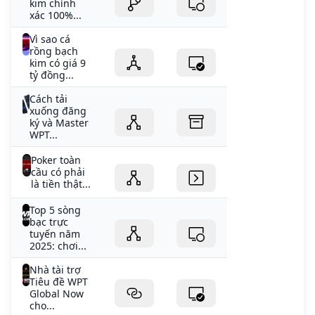
kim chính
xác 100%...
Vì sao cá
rồng bạch
kim có giá 9
tỷ đồng...
Cách tải
xuống đăng
ký và Master
WPT...
Poker toàn
cầu có phải
là tiền thật...
Top 5 sòng
bạc trực
tuyến năm
2025: chơi...
Nhà tài trợ
Tiêu đề WPT
Global Now
cho...