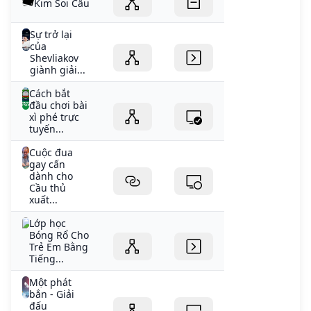
Kim Soi Cầu
Sự trở lại
của
Shevliakov
giành giải...
Cách bắt
đầu chơi bài
xì phé trực
tuyến...
Cuộc đua
gay cấn
dành cho
Cầu thủ
xuất...
Lớp học
Bóng Rổ Cho
Trẻ Em Bằng
Tiếng...
Một phát
bắn - Giải
đấu