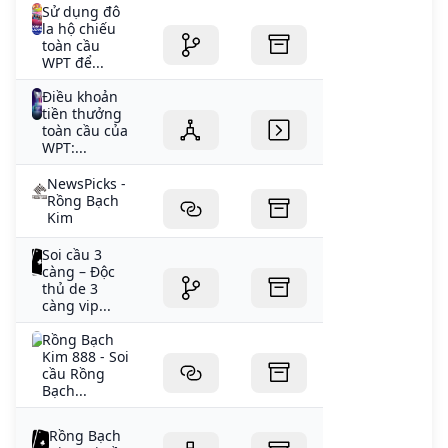
Sử dụng đô
la hộ chiếu
toàn cầu
WPT để...
Điều khoản
tiền thưởng
toàn cầu của
WPT:...
NewsPicks -
Rồng Bạch
Kim
Soi cầu 3
càng – Độc
thủ de 3
càng vip...
Rồng Bạch
Kim 888 - Soi
cầu Rồng
Bạch...
Rồng Bạch