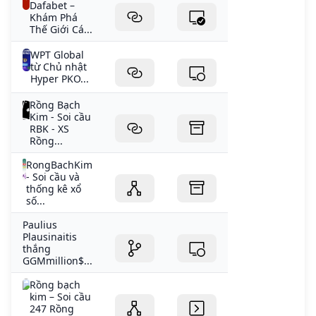
Dafabet –
Khám Phá
Thế Giới Cá...
WPT Global
từ Chủ nhật
Hyper PKO...
Rồng Bạch
Kim - Soi cầu
RBK - XS
Rồng...
RongBachKim
- Soi cầu và
thống kê xổ
số...
Paulius
Plausinaitis
thắng
GGMmillion$...
Rồng bạch
kim – Soi cầu
247 Rồng