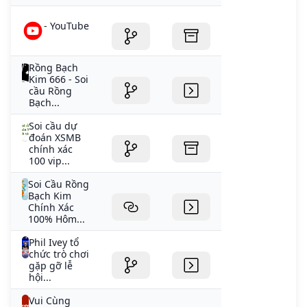
- YouTube
Rồng Bạch
Kim 666 - Soi
cầu Rồng
Bạch...
Soi cầu dự
đoán XSMB
chính xác
100 vip...
Soi Cầu Rồng
Bạch Kim
Chính Xác
100% Hôm...
Phil Ivey tổ
chức trò chơi
gặp gỡ lễ
hội...
Vui Cùng