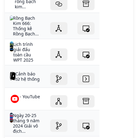
rồng bạch
kim...
Rồng Bạch
Kim 666:
Thống kê
Rồng Bạch...
Lịch trình
giải đấu
toàn cầu
WPT 2025
Cảnh báo
từ hệ thống
- YouTube
Ngày 20-25
tháng 9 năm
2024 Giải vô
địch...