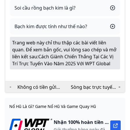
Công nghệ đã ảnh hưởng đến trò chơi roulette như 
Soi cầu rồng bạch kim là gì?
Các giải đấu poker trực tuyến hàng đầu để xem và c
Bạch kim được tính như thế nào?
nổ hũ
nổ hũ
Trang web này chỉ thu thập các bài viết liên
Rồng Bạch Kim 777 chính xác 100 - Rong bach kim 8899
Hyper Dash trong WPT Global là gì? Đi sâu vào hành đ
quan. Để xem bản gốc, vui lòng sao chép và mở
Martin Tsvetanov giành chiến thắng trong sự kiện chín
Cách giành chiến thắng tại trực tuyến Blackjack: Chiế
liên kết sau:
Cách Giành Chiến Thắng Tại Các Vị
Rồng Bạch Kim 29/12/2018: Nhận định soi cầu XSMB th
Giải vô địch tiền thưởng vàng: Cú sút hàng tuần của b
Trí Trực Tuyến Vào Năm 2025 Với WPT Global
Soi cầu dự đoán XSMB chính xác 100 vip hôm nay đánh
Cảnh báo từ hệ thống
Soi Cầu Dự Đoán XSMB Chính Xác 100 Miễn Phí
nổ hũ đổi thưởng
Ngôi sao đang lên của Brazil gây sốc cho tất cả mọi n
Phil Ivey tổ chức trò chơi gặp gỡ lễ hội tại Wynn Las V
Rồng Bạch Kim Chính Xác 100 - Soi Cầu Rồng Bạch Kim
CÔNG TY CỔ PHẦN TẬP ĐOÀN COTANA
Các giải đấu hàng ngày từ WPT Global
- YouTube
Không có tiền gửi
Sòng bạc trực tuyến
Soi Cầu Xsmb 247 – Soi Cầu Ngày 04/09/2024 - chốt số
Dự đoán XSMB 13/7 - Soi cầu dự đoán xổ số miền Bắc 
Ai có nhiều vòng tay WSOP nhất?
miễn phí tại WPT
đáng tin cậy nhất:
- YouTube
Tại sao bạch kim đắt hơn vàng?
Vui Cùng Dafabet – Khám Phá Thế Giới Cá Cược Đẳng 
Global - chơi mà
WPT Global
nổ hũ là gì
Rồng Bạch Kim 888 - Soi cầu Rồng Bạch Kim 666 miễn p
Nổ Hũ Là Gì? Game Nổ Hũ Và Game Quay Hũ
Rồng Bạch Kim - YouTube
Rong bach kim – Soi cầu 247 rồng bạch kim chốt số h
không chi tiêu
Dự đoán Xổ Số Miền Bắc - Rồng Bạch Kim cầu bạch thủ th
nổ hũ đổi thưởng
nổ hũ
- YouTube
Dự đoán XSMB 7/9 - Bình luận dự đoán xổ số miền Bắc 7/
Cảnh báo từ hệ thống
Hướng Dẫn Soi Cầu Rồng Bạch Kim 666 888 Hôm Nay 
Chơi Game Bài Tiến Lên Miền Nam Miễn Phí
Một số vụ bê bối và tranh cãi nổi tiếng về roulette trong s
Nhận 100% hoàn tiền khi nạp lần đầu
Soi cầu xổ số miền Bắc ngày 21/10/2024 chính xác
WPT Global vs GGPoker: Bạn nên chọn nền tảng poker
Rồng bạch kim 999 chính xác 100 qua soi cầu mb 247.
Các quy tắc và lựa chọn cá cược ban đầu cho roulette là g
Giải thưởng hàng ngày đảm bảo 10,000 USD