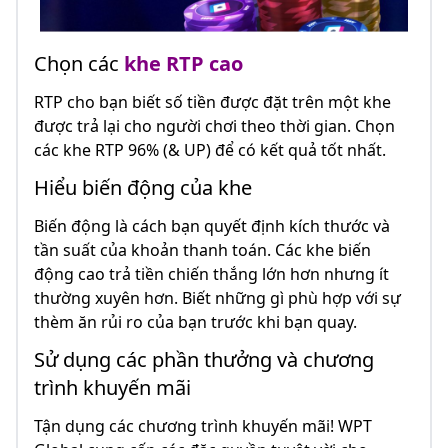
Chọn các
khe RTP cao
RTP cho bạn biết số tiền được đặt trên một khe
được trả lại cho người chơi theo thời gian. Chọn
các khe RTP 96% (& UP) để có kết quả tốt nhất.
Hiểu biến động của khe
Biến động là cách bạn quyết định kích thước và
tần suất của khoản thanh toán. Các khe biến
động cao trả tiền chiến thắng lớn hơn nhưng ít
thường xuyên hơn. Biết những gì phù hợp với sự
thèm ăn rủi ro của bạn trước khi bạn quay.
Sử dụng các phần thưởng và chương
trình khuyến mãi
Tận dụng các chương trình khuyến mãi! WPT