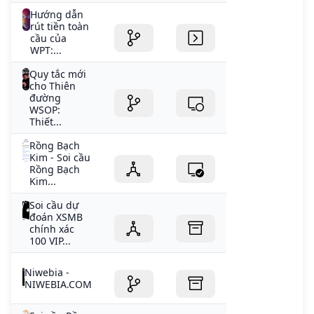
Hướng dẫn
rút tiền toàn
cầu của
WPT:...
Quy tắc mới
cho Thiên
đường
WSOP:
Thiết...
Rồng Bạch
Kim - Soi cầu
Rồng Bạch
Kim...
Soi cầu dự
đoán XSMB
chính xác
100 VIP...
Niwebia -
NIWEBIA.COM