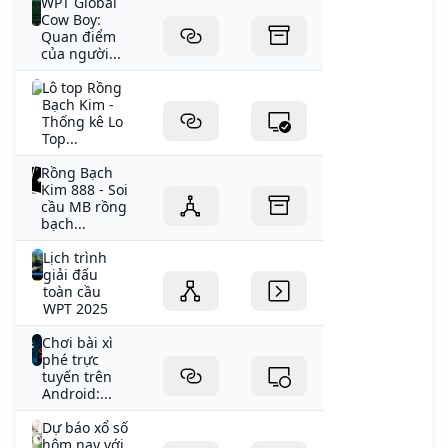
WPT Global
Cow Boy:
Quan điểm
của người...
Lô top Rồng
Bạch Kim -
Thống kê Lo
Top...
Rồng Bạch
Kim 888 - Soi
cầu MB rồng
bạch...
Lịch trình
giải đấu
toàn cầu
WPT 2025
Chơi bài xì
phé trực
tuyến trên
Android:...
Dự báo xổ số
hôm nay với