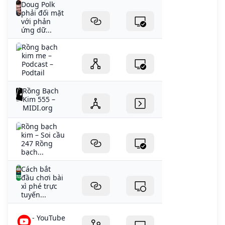
Rồng Bạch Kim 555 – MIDI.org
Doug Polk
Lịch trình giải đấu toàn cầu WPT 2025
phải đối mặt
với phản
Kinh Nghiệm Cầu Lô Rồng Bạch Kim Chính Xác 100 Hôm 
ứng dữ...
Roulette đóng vai trò gì trong văn hóa đại chúng chẳng
Rồng bạch
Rồng bạch kim me – Podcast – Podtail
kim me –
Cách giành chiến thắng tại các vị trí trực tuyến vào năm 
Podcast –
Dự đoán Xổ Số Miền Bắc - Rồng Bạch Kim cầu bạch thủ th
Podtail
nổ hũ đổi thưởng
Rồng Bạch
- YouTube
Kim 555 –
MIDI.org
Tương lai của trò chơi roulette là gì?
Dự đoán XSMB 2/9/2024 - Soi cầu miền Bắc ngày 2 tháng
Rồng bạch
Rồng Bạch Kim Chính Xác 100
kim – Soi cầu
247 Rồng
Máy đánh bạc trả tiền thật mà không cần đặt cọc Chơi mi
bạch...
- YouTube
RongBachKim - Soi cầu và thống kê xổ số miền bắc Rồng
Cách bắt
đầu chơi bài
WSOP USA Top 8 Câu hỏi thường gặp
xì phé trực
404 Not Found.
tuyến...
- YouTube