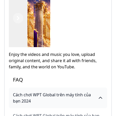
Soi Cầu Dự Đoán XSMB Chính Xác 100 Miễn Phí
- YouTube
Bạch kim có giá trị như thế nào?
Giải vô địch tiền thưởng vàng: Cú sút hàng tuần của bạn
Soi cầu xổ số miền Bắc ngày 21/10/2024 chính xác
404 Not Found.
- YouTube
Bạch kim mắc hơn vàng bao nhiêu?
Dự báo xổ số hôm nay với phương pháp Rồng Bạch Kim
RongBachKim - Soi cầu và thống kê xổ số miền bắc Rồ
Soi cầu xổ số miền Bắc ngày 21/10/2024 chính xác
Soi cầu xổ số miền Bắc ngày 21/10/2024 chính xác
22bet – Trải Nghiệm Cá Cược Trực Tuyến Đẳng Cấp
Rồng bạch kim 888 - Soi cầu rồng bạch kim chính xác 10
Rồng Bạch Kim Chính Xác 100 - Soi Cầu Rồng Bạch Kim
Cảnh báo từ hệ thống
Bạn không thể tải xuống và chơi WPT Poker Global ở các qu
Các giải đấu poker trực tuyến hàng đầu để xem và chơi và
Previous
Next
Phil Ivey tổ chức trò chơi gặp gỡ lễ hội tại Wynn Las Veg
Bitstarz không cần tiền thưởng lên tới 5 BTC và 200 v
Rồng Bạch Kim 888 - Soi cầu MB rồng bạch kim VIP 888 
Rong bach kim – Soi cầu 247 rồng bạch kim chốt số hôm n
Rồng Bạch Kim 888 - Soi cầu MB rồng bạch kim VIP 888 hô
Quảng cáo mới nhất của WPT Global: vé cho một số tiền
Bạch kim có giá trị như thế nào?
game nổ hũ
James Obst giành chức vô địch WPT Australia và giành được
Texas Holdem Flop có nghĩa là gì?
Doug Polk phải đối mặt với phản ứng dữ dội khi chơi tro
Giới Thiệu Casino Online BK8
Nổ Hũ Đổi Thưởng: Cách Kiểm Tra Số Dư Điều Kiện Và Rủ
Soi cầu xổ số miền Bắc ngày 21/10/2024 chính xác
Tổng giải thưởng của WPT Prime Đài Loan là bao nhiêu
Soi cầu Rồng Bạch Kim chính xác 100 xổ số miền bắc 
Nổ Hũ Là Gì? Giải Thích RTP Volatility Wild Scatter Và Fre
Rồng Bạch Kim 888 (@rbk888) - Sketchfab
Rồng Bạch Kim - Soi cầu 247 rồng bạch kim chính xác 100
Cách giành chiến thắng tại các vị trí trực tuyến vào n
game nổ hũ
Máy đánh bạc trả tiền thật mà không cần đặt cọc Chơi m
- YouTube
Enjoy the videos and music you love, upload
Bạch kim mắc hơn vàng bao nhiêu?
Hyper Dash trong WPT Global là gì? Đi sâu vào hành độn
nổ hũ
original content, and share it all with friends,
Bạch kim có giá trị như thế nào?
Bạch kim khác gì vàng trắng?
Lớp học Bóng Rổ Cho Trẻ Em Bằng Tiếng Anh tại Hà N
family, and the world on YouTube.
Rong bach kim – Soi cầu 247 rồng bạch kim chốt số h
Soi cầu dự đoán XSMB chính xác 100 vip hôm nay đánh l
Rồng Bạch Kim - Soi cầu Rồng Bạch Kim hôm nay miễn
Soi cầu dự đoán XSMB chính xác 100 vip hôm nay đánh
TikTok - Make Your Day
game quay hũ
game quay hũ
FAQ
Soi cầu xổ số miền Bắc ngày 21/10/2024 chính xác
Soi cầu rồng bạch kim (soicaurongbachkim) Filmow
Tùy chọn thanh toán tại EVERYGAME Poker: Giao dịch n
Rồng Bạch Kim 888 (@rbk888) - Sketchfab
Soi cầu dự đoán XSMB chính xác 100 VIP hôm nay miễ
Rồng Bạch Kim - Soi cầu Rồng Bạch Kim 666 VIP miễn p
Ứng dụng sòng bạc trực tuyến hàng đầu năm 2025
Thiết kếthi công nội thấtTủ bếpphòng ngủphòng Khách 
Rồng Bạch Kim 888 - Soi cầu MB rồng bạch kim VIP 88
Rồng bạch kim 888 - Soi cầu rồng bạch kim chính xác 
Rong Bach-Kim
CÔNG TY CỔ PHẦN TẬP ĐOÀN COTANA
- YouTube
Bạch kim khác gì so với vàng trắng?
Rồng Bạch Kim chính xác 100 - Soi cầu hôm nay chuẩn 
Cách chơi WPT Global trên máy tính của
Bitstarz không cần tiền thưởng lên tới 5 BTC và 200 v
CÔNG TY CỔ PHẦN TẬP ĐOÀN COTANA
Cảnh báo từ hệ thống
Lịch trình giải đấu toàn cầu WPT 2025
bạn 2024
WPT Global vs GGPoker: Bạn nên chọn nền tảng poker
Rong Bach-Kim
Rồng Bạch Kim 777 - Soi Cầu Rồng Bạch Kim Đẳng Cấp
Rồng Bạch Kim - Soi cầu Rồng Bạch Kim 666 VIP miễn p
Rồng Bạch Kim Soi Cầu
Phil Ivey tổ chức trò chơi gặp gỡ lễ hội tại Wynn Las V
Nổ Hũ Là Gì? Giải Thích RTP Volatility Wild Scatter Và F
Rồng bạch kim 247 - Soi cầu 247 rong bach kim chính x
Cách chơi WPT Global trên máy tính của bạn