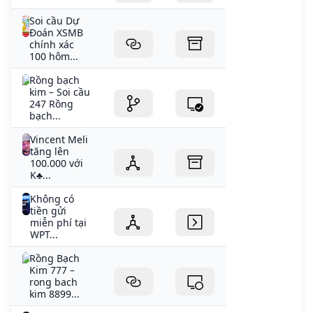
Soi cầu Dự
Đoán XSMB
chính xác
100 hôm...
Rồng bạch
kim – Soi cầu
247 Rồng
bạch...
Vincent Meli
tăng lên
100.000 với
K♣️...
Không có
tiền gửi
miễn phí tại
WPT...
Rồng Bạch
Kim 777 –
rong bach
kim 8899...