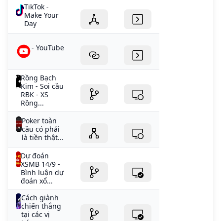
TikTok -
Make Your
Day
- YouTube
Rồng Bạch
Kim - Soi cầu
RBK - XS
Rồng...
Poker toàn
cầu có phải
là tiền thật...
Dự đoán
XSMB 14/9 -
Bình luận dự
đoán xổ...
Cách giành
chiến thắng
tại các vị