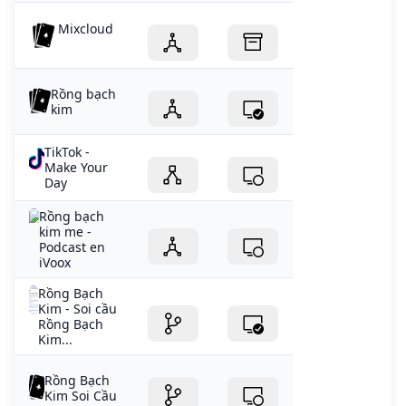
Mixcloud
Rồng bạch
kim
TikTok -
Make Your
Day
Rồng bạch
kim me -
Podcast en
iVoox
Rồng Bạch
Kim - Soi cầu
Rồng Bạch
Kim...
Rồng Bạch
Kim Soi Cầu