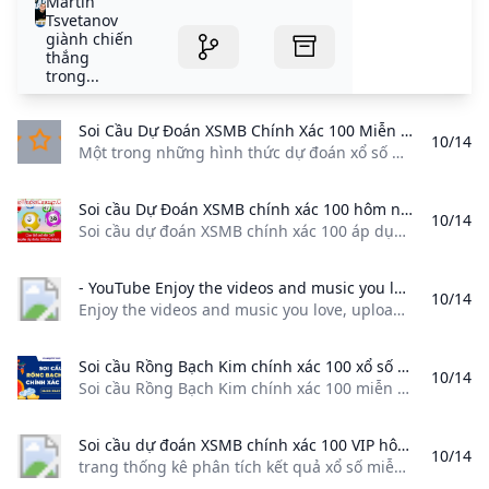
Martin
Tsvetanov
giành chiến
thắng
trong...
nổ hũ
nổ hũ là gì
game nổ hũ
Soi Cầu Dự Đoán XSMB Chính Xác 100 Miễn Phí Một trong những hình thức dự đoán xổ số Miền Bắc (XSMB) được nhiều người chơi ưa chuộng là soi cầu. Với tỷ lệ chính xác cao phương pháp này hứa hẹn mang lại những kết quả tốt đẹp trong trò chơi lô đề.
Làm cho Phil Ivey cười có thể biến thành một ngày trả lươ
10/14
Lịch trình giải đấu toàn cầu WPT 2025
Ứng dụng sòng bạc trực tuyến hàng đầu năm 2025
Một trong những hình thức dự đoán xổ số Miền Bắc (XSMB) được nhiều người chơi ưa chuộng là soi cầu. Với tỷ lệ chính xác cao, phương pháp này hứa hẹn mang lại những kết quả tốt đẹp trong trò chơi lô đề. Một trong những hình thức dự đoán xổ số Miền Bắc (XSMB) được nhiều người chơi ưa chuộng là soi cầu. Với tỷ lệ chính xác cao, phương pháp này hứa hẹn mang lại những kết quả tốt đẹp trong trò chơi lô đề.
Soi cầu xổ số miền Bắc ngày 21/10/2024 chính xác
Bạch kim khác gì vàng trắng?
Hướng dẫn sự kiện WPT Paris 2024
Dự đoán XSMB 6/9 - Bình luận dự đoán xổ số miền Bắc 6/
Bitstarz không cần tiền thưởng lên tới 5 BTC và 200 vòng q
Paulius Plausinaitis thắng GGMmillion$ SHR với số tiền 31
Soi cầu Dự Đoán XSMB chính xác 100 hôm nay - Số Đẹp Miễn Phí Soi cầu dự đoán XSMB chính xác 100 áp dụng các phương pháp soi cầu lô đề chính xác nhất để dự đoán số đẹp hôm nay Miễn Phí. trực tiếp soi cầu XSMB với tỷ lệ ăn lô cao nhất.
Xổ số Rồng Bạch Kim - Thống kê Rồng Bạch Kim chính xá
10/14
Nổ Hũ Đổi Thưởng: Cách Kiểm Tra Số Dư Điều Kiện Và Rủi 
Poker toàn cầu có phải là tiền thật không?
Soi cầu dự đoán XSMB chính xác 100 áp dụng các phương pháp soi cầu lô đề chính xác nhất để dự đoán số đẹp hôm nay, Miễn Phí. trực tiếp soi cầu XSMB với tỷ lệ ăn lô cao nhất. Cao thủ soi cầu 247 chuyên đưa ra những phương pháp soi cầu dự đoán XSMB chính xác 100 có độ chính xác cao. Anh em đang khát khao chiến thắng có thể tham khảo các số đẹp tại đây.
Bạch kim khác gì so với vàng trắng?
Cuộc thi Discord nóng lên: Hãy tham gia hành động!
Rồng Bạch Kim - Soi cầu 247 rồng bạch kim chính xác 100
Rồng Bạch Kim Me Flickr
CÔNG TY CỔ PHẦN TẬP ĐOÀN COTANA
Dự đoán XSMB 6/9 - Bình luận dự đoán xổ số miền Bắc 6/9/
- YouTube Enjoy the videos and music you love upload original content and share it all with friends family and the world on YouTube.
Dự đoán XSMB 12/9 - Nhận định dự đoán xổ số miền Bắc
10/14
Dự đoán XSMB 6/9 - Bình luận dự đoán xổ số miền Bắc 6/9/
Top 5 sòng bạc trực tuyến năm 2025: chơi ở đâu và giành c
Enjoy the videos and music you love, upload original content, and share it all with friends, family, and the world on YouTube.
Rồng Bạch Kim 666 - Soi cầu Rồng Bạch Kim 666 siêu chín
Soi cầu Rồng Bạch Kim chính xác 100 xổ số miền bắc hôm 
Cá rồng bạch kim là gì?
Bạch kim có giá trị như thế nào?
Soi cầu rồng bạch kim là gì?
- YouTube
Soi cầu Rồng Bạch Kim chính xác 100 xổ số miền bắc hôm nay Soi cầu Rồng Bạch Kim chính xác 100 miễn phí hôm nay từ các cao thủ chuyên gia chốt số lô vàng 247. Truy cập nhận BTL đề.
Cách giành chiến thắng tại trực tuyến Blackjack: Chiến 
10/14
Rong Bach-Kim
Bạch kim mắc hơn vàng bao nhiêu?
Soi cầu Rồng Bạch Kim chính xác 100 miễn phí hôm nay từ các cao thủ chuyên gia chốt số lô vàng 247. Truy cập nhận BTL đề. Lượt xem: Soi cầu Rồng Bạch Kim chính xác 100 là điều mà ai cũng ao ước, giúp tăng cơ hội trúng thưởng lớn. Thay vì đoán số ngẫu nhiên như trước đây, việc soi cầu RBK cẩn thận sẽ mang lại gợi ý về các con số may mắn.
nổ hũ là gì
nổ hũ
game quay hũ
Game Quay Hũ: Cách Chọn Chủ Đề Cơ Chế Và Chế Độ Ch
Lô top Rồng Bạch Kim - Thống kê Lo Top Rồng bạch kim M
11 ứng dụng và trò chơi poker hay nhất dành cho Android
Soi cầu dự đoán XSMB chính xác 100 VIP hôm nay miễn phí 100% trang thống kê phân tích kết quả xổ số miễn phí hằng ngày phân tích dựa trên phần mềm và kết quả mở thưởng xổ số miễn phí hôm nay
Soi cầu dự đoán XSMB chính xác 100 VIP hôm nay miễn p
10/14
Ngày 20-25 tháng 9 năm 2024 Giải vô địch WPT Úc
- YouTube
trang thống kê phân tích kết quả xổ số miễn phí hằng ngày, phân tích dựa trên phần mềm và kết quả mở thưởng xổ số miễn phí hôm nay Tags: Soi cầu 247, Soi cầu miền Bắc 247, Soi cầu MB 247, Soi cau 247, Soi cầu 247 top, Soi cầu 247 chính xác 100, Soi cầu 888, Soi cầu 24h, Soi cầu XSMB Win2888, Soi cầu 247 miễn phí, rồng bạch kim 247, Soi cầu lô vàng 247 com, Soi cầu 247 rồng bạch kim, Nuôi lô khung 2 ngày soi cầu 366, Nuôi lô khung 3 ngày tuyệt đối, Nuoilokhung247, Song thủ lô nuôi khung 2, Dự đoán XSMB chính xác 100, Dự đoán XSMB chính xác 100, Dự đoán xổ số, Soi cầu, Soi cầu hôm nay, Soi cầu miễn phí, Soi cầu uy tín, Soi cầu hàng ngày, Soi cầu lô, Soi cầu đề, Soi cầu lô đề, Soi cầu lô MB, Soi cầu lô miền Bắc, Soi cầu lô XSMB, Soi cầu đề MB, Soi cầu đề XSMB, Soi cầu đề miền Bắc, Soi cầu 888, Soi cầu Win2888, Soi cầu 24h, Soi cầu rồng bạch kim, Soi cầu lô vàng, Soi cầu nuôi lô, Soi cầu khung, Soi cầu song thủ, Soi cầu loto, Soi cầu nuôi lô.
Ngày 20-25 tháng 9 năm 2024 Giải vô địch WPT Úc