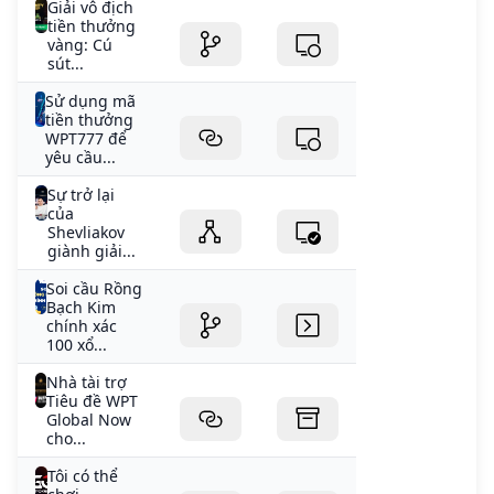
Giải vô địch
tiền thưởng
vàng: Cú
sút...
Sử dụng mã
tiền thưởng
WPT777 để
yêu cầu...
Sự trở lại
của
Shevliakov
giành giải...
Soi cầu Rồng
Bạch Kim
chính xác
100 xổ...
Nhà tài trợ
Tiêu đề WPT
Global Now
cho...
Tôi có thể