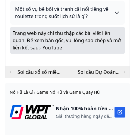
Một số vụ bê bối và tranh cãi nổi tiếng về
roulette trong suốt lịch sử là gì?
nổ hũ là gì
Trang web này chỉ thu thập các bài viết liên
Soi cầu lô chính xác 100 đánh là thắng ngày mai không
quan. Để xem bản gốc, vui lòng sao chép và mở
Dự đoán XSMB 12/7 - Soi cầu dự đoán xổ số miền Bắc 
liên kết sau:
- YouTube
Hướng Dẫn Chi Tiết Về Fun88 Đăng Nhập
Ngôi sao đang lên của Brazil gây sốc cho tất cả mọi n
game quay hũ
11 ứng dụng và trò chơi poker hay nhất dành cho And
Bạch kim khác gì so với vàng trắng?
Đánh Lô Là Gì? Bí Quyết Thắng Lớn Siêu Dễ Cho Tân Th
Kèo Bóng Đá Châu Âu: Hướng Dẫn Chi Tiết và Cách Đọ
Soi cầu xổ số miền
Soi cầu Dự Đoán
Soi Cầu Dự Đoán XSMB Chính Xác 100 Miễn Phí
Soi cầu xổ số miền Bắc ngày 21/10/2024 chính xác
Bắc ngày 21/10/2024
XSMB chính xác 100
Các quy tắc và lựa chọn cá cược ban đầu cho roulette là
WPT Global Cow Boy: Quan điểm của người chơi
chính xác
hôm nay - Số Đẹp
game nổ hũ
Nổ Hũ Là Gì? Game Nổ Hũ Và Game Quay Hũ
Rồng bạch kim 999 chính xác 100 qua soi cầu mb 247.
Bạch kim có giá trị như thế nào?
Miễn Phí
Rồng bạch kim – Soi cầu 247 Rồng bạch kim chốt số MB
TP trong WPT poker là gì?
Lịch trình giải đấu toàn cầu WPT 2025
Điều khoản tiền thưởng toàn cầu của WPT: Tiền mặt được
game quay hũ
Cách tải xuống WPTGO và bắt đầu
Lịch thi WPT Châu Á Thái Bình Dương 2024-2025
Nhận 100% hoàn tiền khi nạp lần đầu
Một người phụ nữ hướng dẫn lựa chọn đồ chơi tình d
Nguồn gốc của cái tên Roulette là gì?
- YouTube
Giải thưởng hàng ngày đảm bảo 10,000 USD
Rồng bạch kim – Soi cầu 247 Rồng bạch kim chốt số 
Timothy Chung: Từ tiệc sinh nhật đến nhà vô địch WP
Tùy chọn thanh toán tại EVERYGAME Poker: Giao dịch n
Soi cầu rồng bạch kim là gì?
Soi Cầu Xsmb 247 – Soi Cầu Ngày 07/09/2024 - Chốt số
Rồng Bạch Kim 777 – rong bach kim 8899 lô 2 nháy MB – 