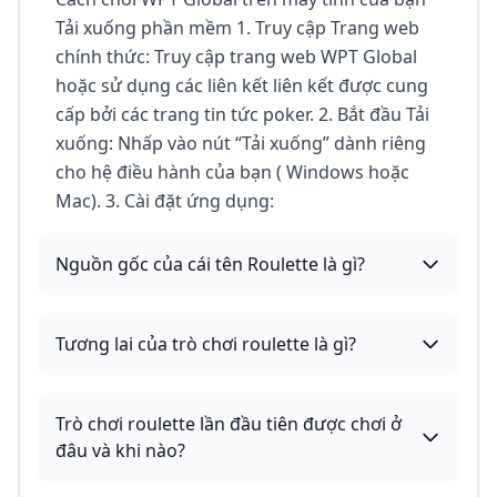
Bạn có biết trò chơi poker trực tuyến WPTGO
nổ hũ là gì
Bạch kim tính bằng gì?
TikTok - Make Your Day
Tải xuống phần mềm 1. Truy cập Trang web
TikTok - Make Your Day
Hướng dẫn sự kiện WPT Paris 2024
Top 5 Nhà Cái Uy Tín Nhất Việt Nam 2024
Rồng Bạch Kim - Soi cầu RBK - XS Rồng Bạch Kim - Inf
chính thức: Truy cập trang web WPT Global
Một phát bắn - Giải đấu Freezeout của WPT Global
Roulette đóng vai trò gì trong văn hóa đại chúng chẳ
Rong bach kim – Soi cầu 247 rồng bạch kim chốt số h
hoặc sử dụng các liên kết liên kết được cung
WPT Australia Returns: Thời điểm quan trọng của poker
Dự đoán XSMB 12/7 - Soi cầu dự đoán xổ số miền Bắc 
Tùy chọn thanh toán tại EVERYGAME Poker: Giao dịch
cấp bởi các trang tin tức poker. 2. Bắt đầu Tải
RongBachKim - Soi cầu và thống kê xổ số miền bắc Rồ
game quay hũ
nổ hũ đổi thưởng
xuống: Nhấp vào nút “Tải xuống” dành riêng
Tổng giải thưởng của WPT Prime Đài Loan là bao nhiê
Rồng bạch kim - Soi cầu rồng bạch kim chính xác 100%
TP trong WPT poker là gì?
CÔNG TY CỔ PHẦN TẬP ĐOÀN COTANA
cho hệ điều hành của bạn ( Windows hoặc
Soi Cầu Rồng Bạch Kim Chính Xác 100% Hôm Nay
Giới Thiệu Casino Online BK8
Tại sao bạch kim đắt hơn vàng?
Mac). 3. Cài đặt ứng dụng:
Dự đoán Xổ Số Miền Bắc - Rồng Bạch Kim cầu bạch thủ
Dự đoán XSMB 2/9/2024 - Soi cầu miền Bắc ngày 2 thá
Soi cầu Dự Đoán XSMB chính xác 100 hôm nay - Số Đẹp
Tương lai của trò chơi roulette là gì?
Cách chơi WPT Global trên máy tính của bạn 2024
Bạch kim tính bằng gì?
Tổng giải thưởng của WPT Prime Đài Loan là bao nhiê
Rồng bạch kim - YouTube
Nguồn gốc của cái tên Roulette là gì?
Sòng bạc trực tuyến đáng tin cậy nhất: WPT Global
Soi cầu MB rồng bạch kim chính xác 100% chi tiết nhấ
CÔNG TY CỔ PHẦN TẬP ĐOÀN COTANA
Rong bach kim – Soi cầu 247 rồng bạch kim chốt số h
Giải vô địch thế giới WPT 2024 khai mạc tại Wynn Las Ve
Soi Cầu Dự Đoán XSMB Chính Xác 100 Miễn Phí
Rồng bạch kim – Soi cầu 247 Rồng bạch kim chốt số 
Tương lai của trò chơi roulette là gì?
Dự đoán XSMB 13/9 - Bình luận dự đoán xổ số miền Bắ
Rồng Bạch Kim - YouTube
Rồng Bạch Kim chính xác 100 - Soi cầu hôm nay chuẩn 
- YouTube
Trò chơi roulette lần đầu tiên được chơi ở
đâu và khi nào?