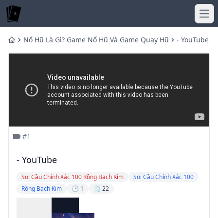
Ope
Nổ Hũ Là Gì? Game Nổ Hũ Và Game Quay Hũ
- YouTube
Home
nổ hũ là gì
nổ hũ
game quay hũ
- YouTube
Rồng bạch kim - YouTube
Sòng bạc toàn cầu WPT: Một cuộc phiêu lưu đầy thú vị
Soi Cầu Rồng Bạch Kim Chính Xác 100%
Cách bắt đầu chơi bài xì phé trực tuyến vào năm 2025: Hư
Bmy88-Kagame
Soi Cầu Xsmb 247 – Soi Cầu Ngày 07/09/2024 - Chốt số đẳn
Giải vô địch WPT khơi dậy tinh thần của huyền thoại Poker
Rồng bạch kim - YouTube
- YouTube
Sòng bạc trực tuyến đáng tin cậy nhất: WPT Global
WPT Global vs GGPoker: Bạn nên chọn nền tảng poker n
Giải vô địch thế giới WPT 2024 khai mạc tại Wynn Las Vegas:
- YouTube
Luật Chơi Poker Online tại DA88
Mẹo mới toàn cầu của WPT: Xem trước cá cược tuần 6 của
- YouTube
Hướng dẫn rút tiền toàn cầu của WPT: Tiền mặt được thự
#1
Soi cầu XSMB 31-8 - Dự đoán xổ số miền bắc hôm nay ngày
Rồng Bạch Kim - Soi cầu 247 rồng bạch kim chính xác 100
Soi Cầu Xsmb 247 – Soi Cầu Ngày 07/09/2024 - Chốt số đ
game nổ hũ
Sự trở lại của Shevliakov giành giải thưởng hàng triệu eu
Soi cầu lô chính xác 100 đánh là thắng ngày mai không bao 
Dự đoán XSMB 11/9 - Nhận định dự đoán xổ số miền Bắc
- YouTube
Những quốc gia nào bị hạn chế trên WPT Global?
Cách bắt đầu chơi bài xì phé trực tuyến vào năm 2025: Hư
Rake Chase là gì?
Một số vụ bê bối và tranh cãi nổi tiếng về roulette trong s
Rồng Bạch Kim 777 – rong bach kim 8899 lô 2 nháy MB –
James Obst giành chức vô địch WPT Australia và giành được
Thống kê xổ số miền Bắc - Rồng Bạch Kim
game quay hũ
Soi Cầu Chính Xác 100 Rồng Bạch Kim
Soi Cầu Chính Xác 100
Bạch kim Đổi Lỗ Bao Nhiêu? Cập Nhật Mức Lỗ Khi Bán Lại
nổ hũ là gì
game quay hũ
Soi cầu Dự Đoán XSMB chính xác 100 hôm nay - Số Đẹp M
Rồng Bạch Kim
🕒 1
🗒️ 22
Một người phụ nữ hướng dẫn lựa chọn đồ chơi tình dục
Texas Holdem Flop có nghĩa là gì?
Soi cầu MB - Dự đoán XSMB - Dự đoán xổ số miền Bắc hôm
Soi cầu bạch thủ lô miền Bắc 2 nháy hôm nay chính xác
nổ hũ đổi thưởng
Rồng Bạch Kim - Phân tích & Thống kê Xổ số Chính Xác U
CÔNG TY CỔ PHẦN TẬP ĐOÀN COTANA
Nhà tài trợ Tiêu đề WPT Global Now cho Triton Poker Super 
Thống kê xổ số miền Bắc - Rồng Bạch Kim
Kinh Nghiệm Cầu Lô Rồng Bạch Kim Chính Xác 100 Hô