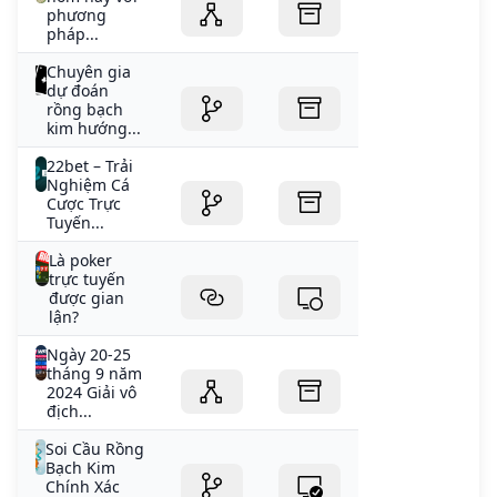
phương
pháp...
Chuyên gia
dự đoán
rồng bạch
kim hướng...
22bet – Trải
Nghiệm Cá
Cược Trực
Tuyến...
Là poker
trực tuyến
được gian
lận?
Ngày 20-25
tháng 9 năm
2024 Giải vô
địch...
Soi Cầu Rồng
Bạch Kim
Chính Xác