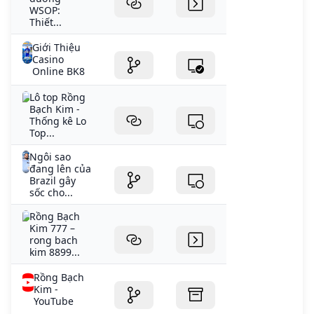
WSOP:
Thiết...
Giới Thiệu
Casino
Online BK8
Lô top Rồng
Bạch Kim -
Thống kê Lo
Top...
Ngôi sao
đang lên của
Brazil gây
sốc cho...
Rồng Bạch
Kim 777 –
rong bach
kim 8899...
Rồng Bạch
Kim -
YouTube