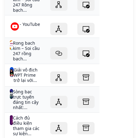
247 Rồng
bạch...
- YouTube
Rong bach
kim – Soi cầu
247 rồng
bạch...
Giải vô địch
WPT Prime
trở lại với...
Sòng bạc
trực tuyến
đáng tin cậy
nhất:...
Cách đủ
điều kiện
tham gia các
sự kiện...