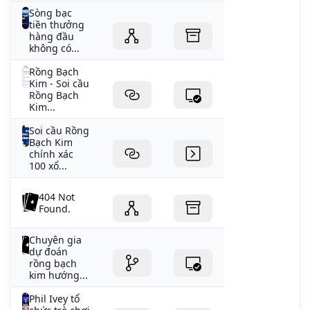
Sòng bạc
tiền thưởng
hàng đầu
không có...
Rồng Bạch
Kim - Soi cầu
Rồng Bạch
Kim...
Soi cầu Rồng
Bạch Kim
chính xác
100 xổ...
404 Not
Found.
Chuyên gia
dự đoán
rồng bạch
kim hướng...
Phil Ivey tổ