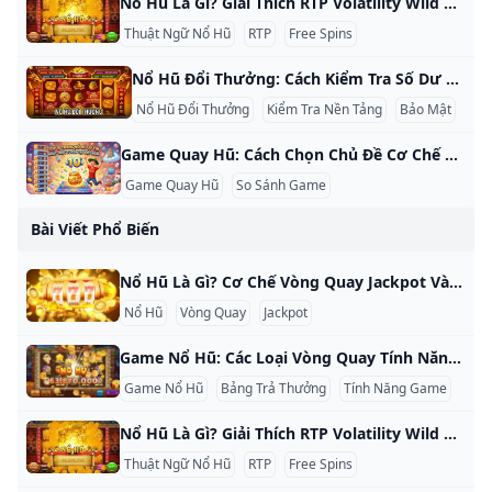
- YouTube
TikTok - Make Your Day
Nổ Hũ Là Gì? Giải Thích RTP Volatility Wild Scatter Và Free Spins Nổ Hũ Là Gì? Giải Thích RTP, Volatility, Wild, Scatter Và Free Spins Khi lần đầu tìm hiểu nổ hũ là gì, người dùng thường gặp nhiều thuật ngữ tiếng Anh như RTP, volatility, Wild, Scatter và free spins. Mỗi thuật ngữ mô tả một phần của cơ chế trò chơi, nhưng không thuật ngữ nào bảo đảm một lượt quay sẽ thắng. Nổ hũ có giống máy slot không? Trong cách sử dụng phổ biến, nổ hũ thường chỉ trò chơi quay biểu tượng tương tự máy slot.
- YouTube
Hướng dẫn sự kiện WPT Paris 2024
Rồng Bạch Kim - Soi cầu RBK - XS Rồng Bạch Kim - Infog
Cách bắt đầu chơi bài xì phé trực tuyến vào năm 2025: 
Ứng dụng sòng bạc trực tuyến hàng đầu năm 2025
Thuật Ngữ Nổ Hũ
RTP
Free Spins
Doug Polk phải đối mặt với phản ứng dữ dội khi chơi tron
Rồng Bạch Kim 777 chính xác 100 - Rong bach kim 8899 -
Rồng Bạch Kim - Soi cầu 247 rồng bạch kim chính xác 100
- YouTube
game nổ hũ
Doug Polk phải đối mặt với phản ứng dữ dội khi chơi tron
Nổ Hũ Đổi Thưởng: Cách Kiểm Tra Số Dư Điều Kiện Và Rủi Ro Nổ Hũ Đổi Thưởng: Cách Kiểm Tra Số Dư, Điều Kiện Và Rủi Ro Nổ hũ đổi thưởng thường được dùng để mô tả trò chơi quay biểu tượng có cơ chế điểm, xu hoặc phần thưởng. Tuy nhiên, từ “đổi thưởng” không cho biết chính xác người dùng nhận được gì, điều kiện ra sao hoặc hoạt động có phù hợp với quy định tại nơi cư trú hay không.
- YouTube
Lớp học Bóng Rổ Cho Trẻ Em Bằng Tiếng Anh tại Hà Nội
Làm cho Phil Ivey cười có thể biến thành một ngày trả lươ
Nổ Hũ Đổi Thưởng
Kiểm Tra Nền Tảng
Bảo Mật
Game Quay Hũ: Cách Chọn Chủ Đề Cơ Chế Và Chế Độ Ch
Soi cầu Rồng Bạch Kim chính xác 100 xổ số miền bắc hô
nổ hũ đổi thưởng
Game Quay Hũ: Cách Chọn Chủ Đề Cơ Chế Và Chế Độ Chơi Phù Hợp Game Quay Hũ: Cách Chọn Chủ Đề, Cơ Chế Và Chế Độ Chơi Phù Hợp Game quay hũ có thể khác nhau về chủ đề, số cột, cách tạo tổ hợp, tính năng thưởng và mức độ biến động. Người mới không cần chọn trò chơi có nhiều hiệu ứng nhất; phiên bản phù hợp là phiên bản có luật dễ hiểu và cho phép kiểm soát giá trị mỗi lượt.
WPT Global: Sự lựa chọn hàng đầu cho người chơi poker
Giải vô địch WPT khơi dậy tinh thần của huyền thoại Pok
Những quốc gia nào có thể chơi WPTGlobal vào năm 202
Nổ Hũ Là Gì? Cơ Chế Vòng Quay Jackpot Và Những Điều C
Game Quay Hũ
So Sánh Game
Hướng Dẫn Người Mới
Rồng Bạch Kim - Soi cầu Rồng Bạch Kim 666 VIP miễn phí
Máy đánh bạc trả tiền thật mà không cần đặt cọc Chơi mi
nổ hũ
nổ hũ
game quay hũ
Bài Viết Phổ Biến
Soi cầu XSMB 31-8 - Dự đoán xổ số miền bắc hôm nay ng
Soi cầu rồng bạch kim là gì?
Bạch kim được tính như thế nào?
Đủ điều kiện cho sự kiện chính của WPT Global thông qu
Lô Đẹp Hôm Nay
Nổ Hũ Là Gì? Cơ Chế Vòng Quay Jackpot Và Những Điều C
Soi cầu xổ số miền Bắc ngày 21/10/2024 chính xác
Rồng bạch kim – Soi cầu 247 Rồng bạch kim chốt số MB
Lễ hội mùa xuân toàn cầu WPT: 7.000.000 đô la giải thư
game quay hũ
Những quốc gia nào bị hạn chế trên WPT Global?
Nổ Hũ Là Gì? Cơ Chế Vòng Quay Jackpot Và Những Điều Cần Biết Nổ Hũ Là Gì? Cơ Chế Vòng Quay, Jackpot Và Những Điều Cần Biết Nổ hũ là cách gọi phổ biến của nhóm trò chơi quay biểu tượng, trong đó người chơi sử dụng lượt quay để tạo ra các tổ hợp trên màn hình. Khi một tổ hợp đáp ứng điều kiện của bảng trả thưởng, hệ thống có thể cộng điểm, xu hoặc phần thưởng theo quy tắc đã công bố.
Sòng bạc trực tuyến đáng tin cậy nhất: WPT Global
- YouTube
Soi Cầu Dự Đoán XSMB Chính Xác 100 Miễn Phí
Rồng Bạch Kim - Phân tích & Thống kê Xổ số Chính Xác Uy
Dự đoán XSMB 11/9 - Nhận định dự đoán xổ số miền Bắc
22bet – Trải Nghiệm Cá Cược Trực Tuyến Đẳng Cấp
Nổ Hũ
Vòng Quay
Jackpot
Soi cầu MB - Dự đoán XSMB - Dự đoán xổ số miền Bắc h
TikTok - Make Your Day
Rồng Bạch Kim 888 - Soi cầu MB rồng bạch kim VIP 888 
Soi cầu Dự Đoán XSMB chính xác 100 hôm nay - Số Đẹp M
Ngôi sao đang lên của Brazil gây sốc cho tất cả mọi ngư
Bạch kim mắc hơn vàng bao nhiêu?
WSOP USA Top 8 Câu hỏi thường gặp
Độc thủ lô rồng bạch kim chính xác 100
Rồng Bạch Kim - Soi cầu RBK - XS Rồng Bạch Kim - Infog
Bạn không thể tải xuống và chơi WPT Poker Global ở các
Đối tác toàn cầu của WPT với Câu lạc bộ bài Poker & Sòng
Soi cầu dự đoán XSMB chính xác 100 vip hôm nay đánh là
Game Nổ Hũ: Các Loại Vòng Quay Tính Năng Và Cách Đọc Bảng Trả Thưởng Game Nổ Hũ: Các Loại Vòng Quay, Tính Năng Và Cách Đọc Bảng Trả Thưởng Game nổ hũ hiện có nhiều cấu trúc khác nhau, từ máy quay ba cột đơn giản đến trò chơi nhiều hàng, nhiều tính năng và hàng nghìn cách tạo tổ hợp. Hiểu cách hoạt động của từng loại giúp người chơi lựa chọn phiên bản phù hợp thay vì chỉ dựa vào hình ảnh hoặc giá trị jackpot.
Dự đoán XSMB 8/9 - Bình luận dự đoán xổ số miền Bắc 8/
Các giải đấu hàng ngày từ WPT Global
- YouTube
Soi cầu xổ số miền Bắc ngày 21/10/2024 chính xác
Cory Zeidman nhận tội về kế hoạch gian lận cá cược thể 
Game Nổ Hũ
Bảng Trả Thưởng
Tính Năng Game
Dự đoán XSMT - Soi cầu MT - Dự đoán Xổ số Miền Trung
WPT Global tổ chức sự kiện ở những quốc gia và khu vực
Tại sao bạch kim đắt hơn vàng?
Soi cầu Dự Đoán XSMB chính xác 100 hôm nay - Số Đẹp M
Niwebia - NIWEBIA.COM
- YouTube
Soi cầu MB - Dự đoán XSMB - Dự đoán xổ số miền Bắc h
Soi cầu XSMB 4-9 - Dự đoán xổ số miền bắc hôm nay ngày
Dự đoán Xổ Số Miền Bắc - Rồng Bạch Kim cầu bạch thủ th
Nổ Hũ Là Gì? Giải Thích RTP Volatility Wild Scatter Và Free Spins Nổ Hũ Là Gì? Giải Thích RTP, Volatility, Wild, Scatter Và Free Spins Khi lần đầu tìm hiểu nổ hũ là gì, người dùng thường gặp nhiều thuật ngữ tiếng Anh như RTP, volatility, Wild, Scatter và free spins. Mỗi thuật ngữ mô tả một phần của cơ chế trò chơi, nhưng không thuật ngữ nào bảo đảm một lượt quay sẽ thắng. Nổ hũ có giống máy slot không? Trong cách sử dụng phổ biến, nổ hũ thường chỉ trò chơi quay biểu tượng tương tự máy slot.
Một số vụ bê bối và tranh cãi nổi tiếng về roulette trong s
Rồng Bạch Kim - Soi cầu Rồng Bạch Kim hôm nay miễn ph
Dự đoán Xổ Số Miền Bắc - Rồng Bạch Kim cầu bạch thủ th
Tôi có thể chơi GGPoker ở Mỹ không?
Thuật Ngữ Nổ Hũ
RTP
Free Spins
Hướng Dẫn Chi Tiết Về Fun88 Đăng Nhập
Dự đoán XSMB 12/9 - Nhận định dự đoán xổ số miền Bắc
Vì sao cá rồng bạch kim có giá 9 tỷ đồng đắt nhất thế giớ
Rồng Bạch Kim - Soi cầu Rồng Bạch Kim 666 VIP miễn phí