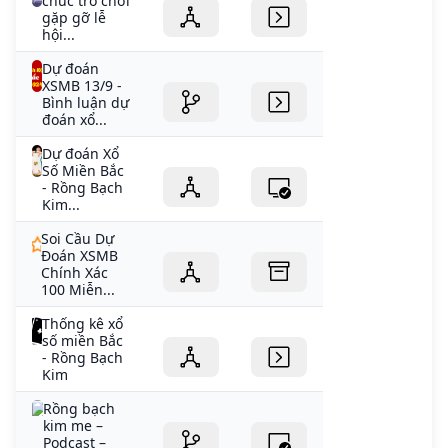
chức trò chơi
gặp gỡ lễ
hội...
Dự đoán
XSMB 13/9 -
Bình luận dự
đoán xổ...
Dự đoán Xổ
Số Miền Bắc
- Rồng Bạch
Kim...
Soi Cầu Dự
Đoán XSMB
Chính Xác
100 Miễn...
Thống kê xổ
số miền Bắc
- Rồng Bạch
Kim
Rồng bạch
kim me –
Podcast –