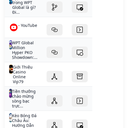
trong WPT
Global là gì?
Đi...
- YouTube
WPT Global
Million
Hyper PKO
Showdown:...
Giới Thiệu
Casino
Online
Vip79
Tiền thưởng
chào mừng
sòng bạc
trực...
Kèo Bóng Đá
Châu Âu:
Hướng Dẫn