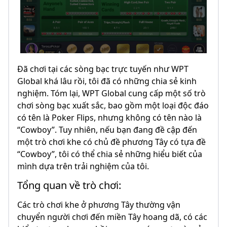
Hướng Dẫn Soi Cầu Rồng Bạch Kim 666 888 Hôm Nay Cực 
Tại sao bạch kim đắt hơn vàng?
Tiền thưởng chào mừng sòng bạc trực tuyến không có tiền
Rồng Bạch Kim Me Flickr
- YouTube
Rồng Bạch Kim - Soi cầu 247 rồng bạch kim chính xác 100
NewsPicks - Rồng Bạch Kim
Bạch kim tính bằng gì?
Rồng Bạch Kim Là Gì? Trang Web Soi Cầu Chuẩn Xác Nhất 2
Hyper Dash trong WPT Global là gì? Đi sâu vào hành động 
Những quốc gia nào bị hạn chế trên WPT Global?
Ai đã phát minh ra trò chơi roulette?
Đã chơi tại các sòng bạc trực tuyến như WPT
Hyper Dash trong WPT Global là gì? Đi sâu vào hành động 
Bạch kim mắc hơn vàng bao nhiêu?
Global khá lâu rồi, tôi đã có những chia sẻ kinh
Dự đoán XSMB - Soi cầu MB - Dự đoán Xổ số Miền Bắc
Rồng Bạch Kim - Soi cầu 247 rồng bạch kim chính xác 100
nghiệm. Tóm lại, WPT Global cung cấp một số trò
chơi sòng bạc xuất sắc, bao gồm một loại độc đáo
có tên là Poker Flips, nhưng không có tên nào là
“Cowboy”. Tuy nhiên, nếu bạn đang đề cập đến
một trò chơi khe có chủ đề phương Tây có tựa đề
“Cowboy”, tôi có thể chia sẻ những hiểu biết của
mình dựa trên trải nghiệm của tôi.
Tổng quan về trò chơi:
Các trò chơi khe ở phương Tây thường vận
chuyển người chơi đến miền Tây hoang dã, có các