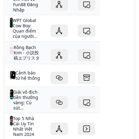
Fun88 Đăng
Nhập
WPT Global
Cow Boy:
Quan điểm
của người...
Rồng Bạch
Kim - 小説投
稿エブリスタ
Cảnh báo
từ hệ thống
Giải vô địch
tiền thưởng
vàng: Cú
sút...
Top 5 Nhà
Cái Uy Tín
Nhất Việt
Nam 2024