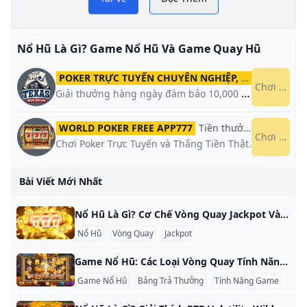
ame Quay Hũ
 Game Quay Hũ
PLAY
Rong bach kim – Soi cầu 247 rồng bạch kim chốt số h
Rong bach kim – Soi cầu 247 rồng bạch kim chốt số hôm
Bạch kim có giá trị như thế nào?
Phần thưởng chào mừng mới của WPT Global: lên tới 
NOW
Cách chơi WPT Global trên máy tính của bạn 2024
Rồng Bạch Kim 29/12/2018: Nhận định soi cầu XSMB thứ 
nổ hũ
Mixcloud
Dự đoán XSMB 13/7 - Soi cầu dự đoán xổ số miền Bắc 13
Soi cầu rồng bạch kim là gì?
Nổ Hũ Là Gì? Game Nổ Hũ Và Game Quay Hũ
NỔ HŨ LÀ GÌ
Dự đoán XSMB 2/9/2024 - Soi cầu miền Bắc ngày 2 tháng
Sòng bạc tiền thưởng hàng đầu không có tiền gửi vào 
Xổ số Rồng Bạch Kim - Thống kê Rồng Bạch Kim chính xá
Độc thủ lô rồng bạch kim chính xác 100
Kinh Nghiệm Cầu Lô Rồng Bạch Kim Chính Xác 100 Hôm 
Soi cầu Rồng Bạch Kim chính xác 100 xổ số miền bắc 
POKER TRỰC TUYẾN CHUYÊN NGHIỆP, GIÀNH GIẢI THƯỞNG HẤP DẪN
Các giải đấu poker trực tuyến hàng đầu để xem và chơi 
Giải vô địch thế giới WPT 2024 khai mạc tại Wynn Las Vega
Chơi ngay
- YouTube
Giải thưởng hàng ngày đảm bảo 10,000 USD
Cách giành chiến thắng tại các vị trí trực tuyến vào năm 
Đánh Lô Là Gì? Bí Quyết Thắng Lớn Siêu Dễ Cho Tân Thủ!
Chơi bài xì phé trực tuyến trên Android: Hướng dẫn năm
Rồng Bạch Kim - Soi cầu Rồng Bạch Kim hôm nay miễn ph
- YouTube
Game Quay Hũ: Cách Chọn Chủ Đề Cơ Chế Và Chế Độ Ch
WORLD POKER FREE APP777
Tiền thưởng chào mừng
Dự đoán XSMB 7/9 - Bình luận dự đoán xổ số miền Bắc 7/
Là poker trực tuyến được gian lận?
Chơi ngay
Tại sao bạch kim đắt hơn vàng?
Chơi Poker Trực Tuyến và Thắng Tiền Thật.
CÔNG TY CỔ PHẦN TẬP ĐOÀN COTANA
Rồng Bạch Kim Chính Xác 100 - Soi Cầu Rồng Bạch Kim
Đánh giá về Everygame Poker: Hướng dẫn chơi Poker trự
game nổ hũ
2025 Vụ nổ WSOP! Các định dạng mới + Giải thưởng lớn n
nổ hũ
Bạch kim tính bằng gì?
Bài Viết Mới Nhất
Poker toàn cầu có phải là tiền thật không?
Cory Zeidman nhận tội về kế hoạch gian lận cá cược thể 
Roulette đóng vai trò gì trong văn hóa đại chúng chẳng
Lịch thi WPT Châu Á Thái Bình Dương 2024-2025
Dự đoán XSMB 2/9/2024 - Soi cầu miền Bắc ngày 2 tháng
game nổ hũ
Soi cầu dự đoán XSMB chính xác 100 vip hôm nay đánh là
Nổ Hũ Là Gì? Cơ Chế Vòng Quay Jackpot Và Những Điều Cần Biết Nổ Hũ Là Gì? Cơ Chế Vòng Quay, Jackpot Và Những Điều Cần Biết Nổ hũ là cách gọi phổ biến của nhóm trò chơi quay biểu tượng, trong đó người chơi sử dụng lượt quay để tạo ra các tổ hợp trên màn hình. Khi một tổ hợp đáp ứng điều kiện của bảng trả thưởng, hệ thống có thể cộng điểm, xu hoặc phần thưởng theo quy tắc đã công bố.
game nổ hũ
Nguồn gốc của cái tên Roulette là gì?
Rong Bach-Kim
Soi cầu XSMB 31-8 - Dự đoán xổ số miền bắc hôm nay ng
Nổ Hũ
Vòng Quay
Jackpot
Soi cầu Rồng Bạch Kim chính xác 100 miễn phí
Rồng Bạch Kim 29/12/2018: Nhận định soi cầu XSMB thứ 
Rồng Bạch Kim - 小説投稿エブリスタ
Rồng Bạch Kim Chính Xác 100
WPT Global Cow Boy: Quan điểm của người chơi
Rồng Bạch Kim chính xác 100 chốt 3 càng miễn phí hôm 
Lớp học Bóng Rổ Cho Trẻ Em Bằng Tiếng Anh tại Hà Nội
Một phát bắn - Giải đấu Freezeout của WPT Global
Game Nổ Hũ: Các Loại Vòng Quay Tính Năng Và Cách Đọc Bảng Trả Thưởng Game Nổ Hũ: Các Loại Vòng Quay, Tính Năng Và Cách Đọc Bảng Trả Thưởng Game nổ hũ hiện có nhiều cấu trúc khác nhau, từ máy quay ba cột đơn giản đến trò chơi nhiều hàng, nhiều tính năng và hàng nghìn cách tạo tổ hợp. Hiểu cách hoạt động của từng loại giúp người chơi lựa chọn phiên bản phù hợp thay vì chỉ dựa vào hình ảnh hoặc giá trị jackpot.
Rồng Bạch Kim 777 – rong bach kim 8899 lô 2 nháy MB – 
Soi Cầu Dự Đoán XSMB Chính Xác 100 Miễn Phí
Soi cầu XSMB 31-8 - Dự đoán xổ số miền bắc hôm nay ng
- YouTube
Game Nổ Hũ
Bảng Trả Thưởng
Tính Năng Game
Vì sao cá rồng bạch kim có giá 9 tỷ đồng đắt nhất thế giớ
Top 5 Nhà Cái Uy Tín Nhất Việt Nam 2024
Cách tải xuống WPTGO và bắt đầu
Sòng bạc toàn cầu WPT: Một cuộc phiêu lưu đầy thú vị
Điều khoản tiền thưởng toàn cầu của WPT: Tiền mặt được