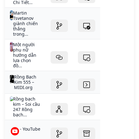
Chi Tiết...
Martin
Tsvetanov
giành chiến
thắng
trong...
Một người
phụ nữ
hướng dẫn
lựa chọn
đồ...
Rồng Bạch
Kim 555 –
MIDI.org
Rồng bạch
kim – Soi cầu
247 Rồng
bạch...
- YouTube