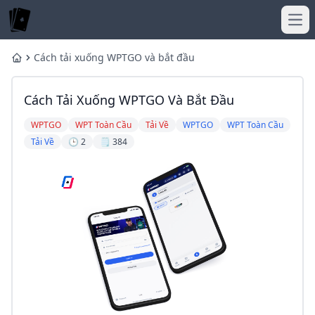
Ope
Cách tải xuống WPTGO và bắt đầu
Home
nổ hũ là gì
nổ hũ là gì
Cách Tải Xuống WPTGO Và Bắt Đầu
Soi cầu MB - Dự đoán XSMB - Dự đoán xổ số miền Bắc hôm
Một phát bắn - Giải đấu Freezeout của WPT Global
Tổng giải thưởng của WPT Prime Đài Loan là bao nhiêu
Poker toàn cầu có phải là tiền thật không?
WPTGO
WPT Toàn Cầu
Tải Về
WPTGO
WPT Toàn Cầu
Soi Cầu Dự Đoán XSMB Chính Xác 100 Miễn Phí
- YouTube
Tải Về
🕒 2
🗒️ 384
WPT Global ¥ 110 CN ¥ triệu Chủ nhật Hyper PKO Showdo
Soi cầu xổ số miền Bắc ngày 21/10/2024 chính xác
Soi cầu XSMB 4-9 - Dự đoán xổ số miền bắc hôm nay ngày 4
Rồng Bạch Kim - YouTube
- YouTube
Những quốc gia nào có thể chơi WPTGlobal vào năm 2024?
- YouTube
TikTok - Make Your Day
Roulette đóng vai trò gì trong văn hóa đại chúng chẳng h
Bạch kim khác gì so với vàng trắng?
Rong bach kim – Soi cầu 247 rồng bạch kim chốt số hôm n
Soi cầu dự đoán XSMB chính xác 100 vip hôm nay đánh là t
CÔNG TY CỔ PHẦN TẬP ĐOÀN COTANA
Rồng Bạch Kim chính xác 100 - Soi cầu hôm nay chuẩn xác
nổ hũ là gì
game quay hũ
- YouTube
- YouTube
Kèo Bóng Đá Châu Âu: Hướng Dẫn Chi Tiết và Cách Đọc Kè
Rồng bạch kim