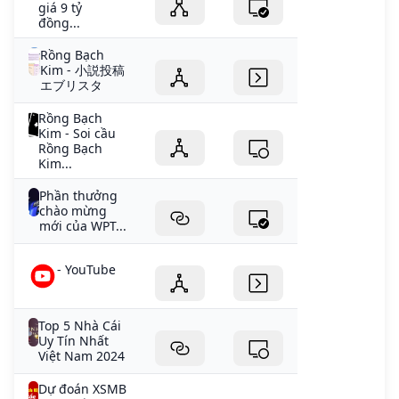
giá 9 tỷ
đồng...
Rồng Bạch
Kim - 小説投稿
エブリスタ
Rồng Bạch
Kim - Soi cầu
Rồng Bạch
Kim...
Phần thưởng
chào mừng
mới của WPT...
- YouTube
Top 5 Nhà Cái
Uy Tín Nhất
Việt Nam 2024
Dự đoán XSMB