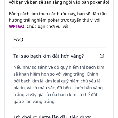
với bạn và bạn sẽ sẵn sàng ngồi vào bàn poker ảo!
Bằng cách làm theo các bước này, bạn sẽ dần tận
hưởng trải nghiệm poker trực tuyến thú vị với
WPTGO
. Chúc bạn chơi vui vẻ!
game nổ hũ
nổ hũ đổi thưởng
FAQ
Soi cầu rồng bạch kim là gì?
Mẹo mới toàn cầu của WPT: Xem trước cá cược tuần 6
James Obst giành chức vô địch WPT Australia và giành
Soi Cầu Xsmb 247 – Soi Cầu Ngày 07/09/2024 - Chốt số
nổ hũ
nổ hũ
game quay hũ
Kèo Bóng Đá Châu Âu: Hướng Dẫn Chi Tiết và Cách Đọ
Tại sao bạch kim đắt hơn vàng?
Quảng cáo mới nhất của WPT Global: vé cho một số ti
Vì sao cá rồng bạch kim có giá 9 tỷ đồng đắt nhất thế g
Nguồn gốc của cái tên Roulette là gì?
Tại sao bạch kim đắt hơn vàng?
TikTok - Make Your Day
Rồng Bạch Kim Chính Xác 100 - Soi Cầu Rồng Bạch Kim
Lịch thi WPT Châu Á Thái Bình Dương 2024-2025
Rồng Bạch Kim chính xác 100 - Soi cầu hôm nay chuẩn
Roulette đóng vai trò gì trong văn hóa đại chúng chẳ
Nếu như so sánh về độ quý hiếm thì bạch kim
Tiêu đề EPT củng cố danh tiếng của Stephen Song nh
Soi cầu xổ số miền Bắc ngày 21/10/2024 chính xác
Rồng Bạch Kim 29/12/2018: Nhận định soi cầu XSMB th
Rồng Bạch Kim 777 - Soi Cầu Rồng Bạch Kim Đẳng Cấp
Giải vô địch WPT khơi dậy tinh thần của huyền thoại 
WPT Global tổ chức sự kiện ở những quốc gia và khu 
sẽ khan hiếm hơn so với vàng trắng. Chính
Phil Ivey tổ chức trò chơi gặp gỡ lễ hội tại Wynn Las V
Dự đoán XSMB 8/9 - Bình luận dự đoán xổ số miền Bắc
Frank Stepuchin dẫn đầu RRPO WPT Seminole 2024 sau
Nổ Hũ Là Gì? Cơ Chế Vòng Quay Jackpot Và Những Điề
Game Nổ Hũ: Các Loại Vòng Quay Tính Năng Và Cách 
bởi bạch kim là kim loại quý hiếm chủ yếu là
Máy đánh bạc trả tiền thật mà không cần đặt cọc Chơi
Nổ Hũ Là Gì? Cơ Chế Vòng Quay Jackpot Và Những Điều
Dự đoán XSMB 8/9 - Bình luận dự đoán xổ số miền Bắc
Soi cầu dự đoán XSMB chính xác 100 vip hôm nay đánh
Soi cầu Rồng Bạch Kim chính xác 100 xổ số miền bắc 
Rồng Bạch Kim Là Gì? Trang Web Soi Cầu Chuẩn Xác N
platin, và có màu sắc, độ bền… hơn hẳn vàng
Lịch trình giải đấu toàn cầu WPT 2025
Soi cầu Rồng Bạch Kim chính xác 100 miễn phí
Rồng Bạch Kim - 小説投稿エブリスタ
Soi cầu Rồng Bạch Kim chính xác 100 miễn phí
Top 5 Nhà Cái Uy Tín Nhất Việt Nam 2024
trắng vì vậy giá cả của bạch kim có thể đắt
Dự đoán Xổ Số Miền Bắc - Rồng Bạch Kim cầu bạch thủ
Soi cầu dự đoán XSMB chính xác 100 vip hôm nay đánh
Sự ra đời của sòng bạc trực tuyến đã tác động đến trò
nổ hũ
Cá rồng bạch kim là gì?
Soi cầu dự đoán XSMB chính xác 100 VIP hôm nay miễ
Rồng Bạch Kim - Phân tích & Thống kê Xổ số Chính Xác
gấp 2 lần vàng trắng.
Đủ điều kiện tham quan Red Dragon Poker Tour Jeju 2
Rồng Bạch Kim - Phân tích & Thống kê Xổ số Chính Xác
game quay hũ
Rồng Bạch Kim 666: Thống kê Rồng Bạch Kim 666 hôm 
Vincent Meli tăng lên 100.000 với K♣️ J♣️ Francois Tosques
Paulius Plausinaitis thắng GGMmillion$ SHR với số tiề
- YouTube
nổ hũ đổi thưởng
nổ hũ
Rồng Bạch Kim Me Flickr
Soi Cầu Rồng Bạch Kim Chính Xác 100% Hôm Nay
Lịch trình giải đấu toàn cầu WPT 2025
Bạch kim có giá trị như thế nào?
Trò chơi roulette lần đầu tiên được