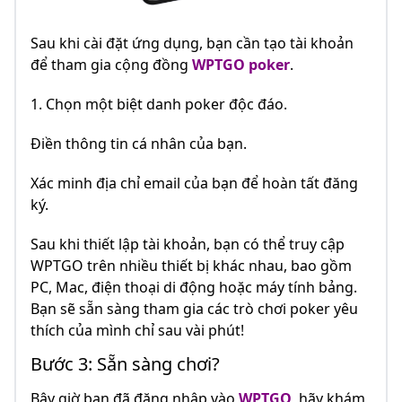
Sau khi cài đặt ứng dụng, bạn cần tạo tài khoản
để tham gia cộng đồng
WPTGO poker
.
1. Chọn một biệt danh poker độc đáo.
Điền thông tin cá nhân của bạn.
Xác minh địa chỉ email của bạn để hoàn tất đăng
ký.
Sau khi thiết lập tài khoản, bạn có thể truy cập
WPTGO trên nhiều thiết bị khác nhau, bao gồm
PC, Mac, điện thoại di động hoặc máy tính bảng.
Bạn sẽ sẵn sàng tham gia các trò chơi poker yêu
thích của mình chỉ sau vài phút!
Bước 3: Sẵn sàng chơi?
Bây giờ bạn đã đăng nhập vào
WPTGO
, hãy khám