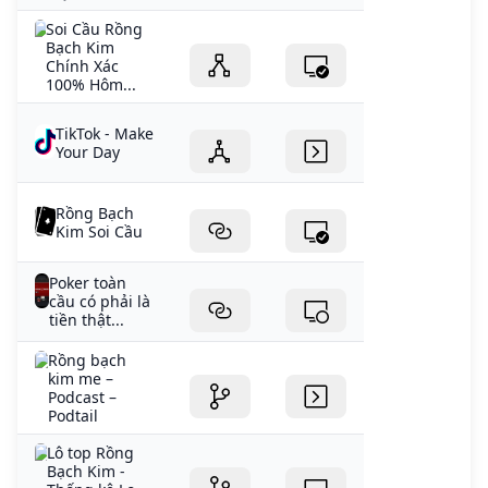
Soi Cầu Rồng
Bạch Kim
Chính Xác
100% Hôm...
TikTok - Make
Your Day
Rồng Bạch
Kim Soi Cầu
Poker toàn
cầu có phải là
tiền thật...
Rồng bạch
kim me –
Podcast –
Podtail
Lô top Rồng
Bạch Kim -