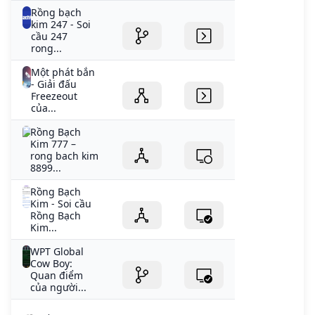
Rồng bạch
kim 247 - Soi
cầu 247
rong...
Một phát bắn
- Giải đấu
Freezeout
của...
Rồng Bạch
Kim 777 –
rong bach kim
8899...
Rồng Bạch
Kim - Soi cầu
Rồng Bạch
Kim...
WPT Global
Cow Boy:
Quan điểm
của người...