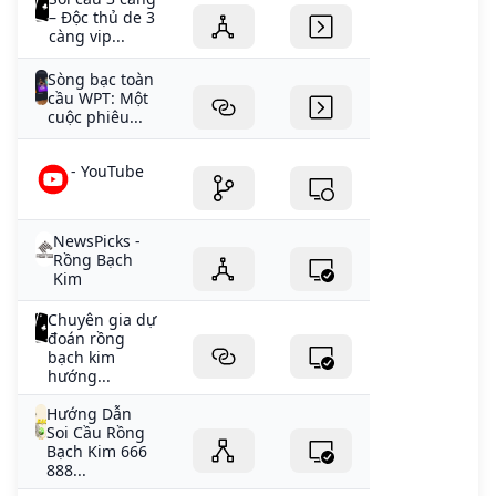
– Độc thủ de 3
càng vip...
Sòng bạc toàn
cầu WPT: Một
cuộc phiêu...
- YouTube
NewsPicks -
Rồng Bạch
Kim
Chuyên gia dự
đoán rồng
bạch kim
hướng...
Hướng Dẫn
Soi Cầu Rồng
Bạch Kim 666
888...