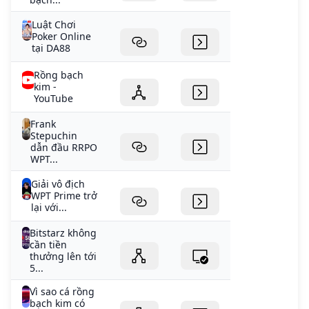
Luật Chơi
Poker Online
tại DA88
Rồng bạch
kim -
YouTube
Frank
Stepuchin
dẫn đầu RRPO
WPT...
Giải vô địch
WPT Prime trở
lại với...
Bitstarz không
cần tiền
thưởng lên tới
5...
Vì sao cá rồng
bạch kim có