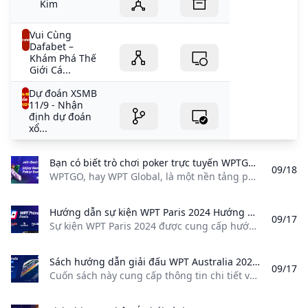
Kim
Vui Cùng
Dafabet –
Khám Phá Thế
Giới Cá...
Dự đoán XSMB
11/9 - Nhận
định dự đoán
xổ...
game nổ hũ
game quay hũ
nổ hũ
Bạn có biết trò chơi poker trực tuyến WPTGO Tham gia trang web Poker trực tuyến tốt nhất. Tận hưởng tiền thưởng Poker trực tuyến bằng tiền thật
Soi cầu xổ số miền Bắc ngày 21/10/2024 chính xác
09/18
Ai đã phát minh ra trò chơi roulette?
Dự đoán XSMB - Soi cầu MB - Dự đoán Xổ số Miền Bắc
WPTGO, hay WPT Global, là một nền tảng poker trực tuyến hoạt động dưới sự bảo trợ của World Poker Tour (WPT). Ra mắt vào tháng 4 năm 2022, WPT Global đặt mục tiêu mang trải nghiệm WPT nổi tiếng đến với khán giả ảo, cung cấp nhiều trò chơi và giải đấu poker cho người chơi trên toàn thế giới. Tổng quan về WPT Toàn cầu WPT Global được công nhận là trang web poker trực tuyến chính thức của World Poker Tour, điều này giúp tăng thêm mức độ tin cậy cho hoạt động của nó.
Lịch thi WPT Châu Á Thái Bình Dương 2024-2025
Ngôi sao đang lên của Brazil gây sốc cho tất cả mọi người
Tùy chọn thanh toán tại EVERYGAME Poker: Giao dịch nha
Chơi bài xì phé trực tuyến trên Android: Hướng dẫn năm
Soi cầu MB rồng bạch kim chính xác 100% chi tiết nhất Wix
Rồng Bạch Kim - 小説投稿エブリスタ
Hướng dẫn sự kiện WPT Paris 2024 Hướng dẫn toàn diện được cung cấp cho sự kiện WPT Paris 2024 bao gồm lịch trình sự kiện chi tiết phí mua vào cơ cấu giải thưởng và yêu cầu tham gia. Sự kiện sẽ được tổ chức tại Paris từ ngày 14 đến ngày 28 tháng 10 năm 2024 bao gồm nhiều sự kiện quan trọng chẳng hạn như WPT Prime Championship WPT Super High Roller v.v.
Quảng cáo mới nhất của WPT Global: vé cho một số tiền 
09/17
Lịch trình giải đấu toàn cầu WPT 2025
Texas Holdem Flop có nghĩa là gì?
Sự kiện WPT Paris 2024 được cung cấp hướng dẫn toàn diện, bao gồm lịch trình sự kiện chi tiết, phí mua vào, cơ c
WPT Global ¥ 110 CN ¥ triệu Chủ nhật Hyper PKO Show
2025 Vụ nổ WSOP! Các định dạng mới + Giải thưởng lớn ngư
22bet – Trải Nghiệm Cá Cược Trực Tuyến Đẳng Cấp
- YouTube
Soi cầu xổ số miền Bắc ngày 21/10/2024 chính xác
Kèo Bóng Đá Châu Âu: Hướng Dẫn Chi Tiết và Cách Đọc Kè
Sách hướng dẫn giải đấu WPT Australia 2024 cung cấp thông tin chi tiết về Giải đấu WPT Australia 2024 bao gồm lịch thi đấu phí tham dự cơ cấu giải đấu và các thể lệ quan trọng.
Giới Thiệu Casino Online Vip79
09/17
Dự báo xổ số hôm nay với phương pháp Rồng Bạch Kim
- YouTube
Cuốn sách này cung cấp thông tin chi tiết về Giải đấu WPT Australia 2024, bao gồm lịch thi đấu, phí tham gia, cơ cấu giải đấu và các quy tắc quan trọng. Giải đấu sẽ được tổ chức tại The Star Casino ở Gold Coast, Úc từ ngày 20 đến ngày 25 tháng 9 năm 2024. Sự kiện chính là Giải đấu vô địch trị giá 8.000 đô la Úc và người tham gia có thể đủ điều kiện thông qua nhiều giải đấu vệ tinh.
Rồng bạch kim – Soi cầu 247 Rồng bạch kim chốt số MB
Nổ Hũ Là Gì? Cơ Chế Vòng Quay Jackpot Và Những Điều Cần
- YouTube
Rồng Bạch Kim 777 - Soi Cầu Rồng Bạch Kim Đẳng Cấp N
CÔNG TY CỔ PHẦN TẬP ĐOÀN COTANA
Rồng bạch kim 888 - Soi cầu rồng bạch kim chính xác 100