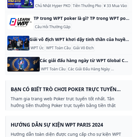
WPT Global Cow Boy: Quan điểm của người chơi
Vì sao cá rồng bạch kim có giá 9 tỷ đồng đắt nhất thế giớ
Chủ Nhật Hyper PKO
Tiền Thưởng Pko
¥ 33 Mua Vào
- YouTube
Sử dụng mã tiền thưởng WPT777 để yêu cầu ưu đãi đặc bi
Rồng Bạch Kim 888 - Soi cầu MB rồng bạch kim VIP 888 
Dự đoán XSMB - Soi cầu MB - Dự đoán Xổ số Miền Bắc
Bạn có thể chơi WPT Global ở đâu? Các quốc gia được hỗ 
Cách tải xuống WPTGO và bắt đầu
Dự đoán XSMB 13/9 - Bình luận dự đoán xổ số miền Bắc 
Bạch kim có giá trị như thế nào?
nổ hũ là gì
404 Not Found.
Rồng Bạch Kim 777 chính xác 100 - Rong bach kim 8899 -
TP trong WPT poker là gì? TP trong WPT poker là gì? Điểm giải đấuÂ (TP) được sử dụng để mua vào các giải đấu VIP trên ClubWPT. Tất cả người chơi bắt đầu với số lượng TP cố định (500) khi mở tài khoản VIP. Chúng không thể được tải lại nhưng sẽ tự động được “nạp tiền” một lần mỗi ngày.
WPT Global: Sự lựa chọn hàng đầu cho người chơi poker
Quy tắc mới cho Thiên đường WSOP: Thiết bị điện tử và H
Soi cầu MB rồng bạch kim chính xác 100% chi tiết nhất W
Rồng bạch kim 999 chính xác 100 qua soi cầu mb 247.
Soi cầu Rồng Bạch Kim chính xác 100 xổ số miền bắc hô
Soi cầu XSMB 31-8 - Dự đoán xổ số miền bắc hôm nay ng
Câu Hỏi Thường Gặp
Rồng Bạch Kim Soi Cầu
WPT Global: Sự lựa chọn hàng đầu cho người chơi poker
CÔNG TY CỔ PHẦN TẬP ĐOÀN COTANA
Một phát bắn - Giải đấu Freezeout của WPT Global
Giải vô địch tiền thưởng vàng: Cú sút hàng tuần của bạn
Một số vụ bê bối và tranh cãi nổi tiếng về roulette trong s
Cách bắt đầu chơi bài xì phé trực tuyến vào năm 2025: 
nổ hũ
Rồng Bạch Kim Chính Xác 100
Mẹo mới toàn cầu của WPT: Xem trước cá cược tuần 6 c
Mẹo mới toàn cầu của WPT: Xem trước cá cược tuần 6 c
Giải vô địch WPT khơi dậy tinh thần của huyền thoại Poker người Úc James Obst Giải vô địch WPT khơi dậy tinh thần của huyền thoại Poker người Úc James Obst Sau hơn ba năm rưỡi vắng bóng trong poker trực tiếp, James Obst đã có sự trở lại ngoạn mục, đỉnh cao là chiến thắng gần đây của anh tại Giải vô địch WPT Australia. Sự trở lại đầy thắng lợi Chiến thắng của Obst tại Giải vô địch WPT Australia là một câu chuyện đáng chú ý.
Sòng bạc trực tuyến đáng tin cậy nhất: WPT Global
Cách đủ điều kiện tham gia các sự kiện trực tuyến của 
Rồng Bạch Kim Chính Xác 100
Rong Bach-Kim
WPT Úc
WPT Toàn Cầu
Giải Vô Địch
Tiền thưởng chào mừng sòng bạc trực tuyến không có ti
Bạn có thể chơi WPT Global ở đâu? Các quốc gia được hỗ 
Rồng Bạch Kim 888 - Soi cầu Rồng Bạch Kim 666 miễn phí
nổ hũ là gì
game quay hũ
WPT Global từ Chủ nhật Hyper PKO Showdown: Mua thấp
Tiêu đề EPT củng cố danh tiếng của Stephen Song như 
Rồng Bạch Kim Là Gì? Trang Web Soi Cầu Chuẩn Xác Nhất
Các giải đấu hàng ngày từ WPT Global Các giải đấu hàng ngày từ WPT Global đã trở thành một vật cố định cho người chơi đang tìm kiếm sự cạnh tranh chất lượng, ổn định trong lĩnh vực trực tuyến. Các trò chơi rủi ro cộng với tập trung vào các sự kiện gần hơn đáng kể đến hàng ngày, cho phép người chơi thường xuyên kiểm tra kỹ năng cửa hàng của họ để lấy tiền mặt và giải thưởng.
Rồng Bạch Kim Chính Xác 100 - Soi Cầu Rồng Bạch Kim
Bạch kim tính bằng gì?
Soi cầu rồng bạch kim (soicaurongbachkim) Filmow
Đủ điều kiện cho sự kiện chính của WPT Global thông qu
Bạch kim tính bằng gì?
- YouTube
WPT Toàn Cầu
Các Giải Đấu Hàng Ngày
Poker Trực Tu
Nổ Hũ Đổi Thưởng: Cách Kiểm Tra Số Dư Điều Kiện Và Rủ
- YouTube
Bạn có biết trò chơi poker trực tuyến WPTGO
game nổ hũ
Soi cầu xổ số miền Bắc ngày 21/10/2024 chính xác
nổ hũ là gì
game nổ hũ
Thiết kếthi công nội thấtTủ bếpphòng ngủphòng Khách 
Điều khoản tiền thưởng toàn cầu của WPT: Tiền mặt được
Cách giành chiến thắng tại trực tuyến Blackjack: Chiến 
Rong bach kim – Soi cầu 247 rồng bạch kim chốt số hôm
Dự đoán XSMB 8/9 - Bình luận dự đoán xổ số miền Bắc 8/
Game Quay Hũ: Cách Chọn Chủ Đề Cơ Chế Và Chế Độ Ch
Rồng Bạch Kim - Phân tích & Thống kê Xổ số Chính Xác Uy
Bạch kim có giá trị như thế nào?
Rồng Bạch Kim - Soi cầu Rồng Bạch Kim 666 VIP miễn phí
Chuyên gia dự đoán rồng bạch kim hướng dẫn bắt lô kép 
BẠN CÓ BIẾT TRÒ CHƠI POKER TRỰC TUYẾN
Mẹo mới toàn cầu của WPT: Xem trước cá cược tuần 6 c
Luật Chơi Poker Online tại DA88
CÔNG TY CỔ PHẦN TẬP ĐOÀN COTANA
Soi cầu XSMB 4-9 - Dự đoán xổ số miền bắc hôm nay ngày
Vì sao cá rồng bạch kim có giá 9 tỷ đồng đắt nhất thế giớ
Rồng Bạch Kim 666: Thống kê Rồng Bạch Kim 666 hôm na
game quay hũ
WPTGO
Bạn có biết trò chơi poker trực tuyến WPTGO
Bạch kim mắc hơn vàng bao nhiêu?
Tham gia trang web Poker trực tuyến tốt nhất. Tận
Soi cầu Rồng Bạch Kim chính xác 100 miễn phí
CÔNG TY CỔ PHẦN TẬP ĐOÀN COTANA
Rồng bạch kim
Hướng Dẫn Chi Tiết Về Fun88 Đăng Nhập
Soi cầu XSMB 4-9 - Dự đoán xổ số miền bắc hôm nay ngày
Bitstarz không cần tiền thưởng lên tới 5 BTC và 200 vòng
CÔNG TY CỔ PHẦN TẬP ĐOÀN COTANA
hưởng tiền thưởng Poker trực tuyến bằng tiền thật
Dự đoán XSMB 13/9 - Bình luận dự đoán xổ số miền Bắc 
Soi cầu Rồng Bạch Kim chính xác 100 miễn phí
Dự đoán Xổ Số Miền Bắc - Rồng Bạch Kim cầu bạch thủ th
- YouTube
Không có tiền gửi miễn phí tại WPT Global - chơi mà khôn
Tôi có thể chơi GGPoker ở Mỹ không?
- YouTube
Top 5 sòng bạc trực tuyến năm 2025: chơi ở đâu và giành
Cảnh báo từ hệ thống
Nhà tài trợ Tiêu đề WPT Global Now cho Triton Poker Sup
game quay hũ
Tùy chọn thanh toán tại EVERYGAME Poker: Giao dịch n
Vincent Meli tăng lên 100.000 với K♣️ J♣️ Francois Tosques Ca
Frank Stepuchin dẫn đầu RRPO WPT Seminole 2024 sau n
Những quốc gia nào có thể chơi WPTGlobal vào năm 202
- YouTube
Rong bach kim – Soi cầu 247 rồng bạch kim chốt số hôm
HƯỚNG DẪN SỰ KIỆN WPT PARIS 2024
Soi cầu Dự Đoán XSMB chính xác 100 hôm nay - Số Đẹp M
- YouTube
Cảnh báo từ hệ thống
WPT Global Cow Boy: Quan điểm của người chơi
- YouTube
Vì sao cá rồng bạch kim có giá 9 tỷ đồng đắt nhất thế giớ
Giới Thiệu Casino Online Vip79
Chơi Game Bài Tiến Lên Miền Nam Miễn Phí
- YouTube
Nhà tài trợ Tiêu đề WPT Global Now cho Triton Poker Sup
Hướng dẫn toàn diện được cung cấp cho sự kiện WPT