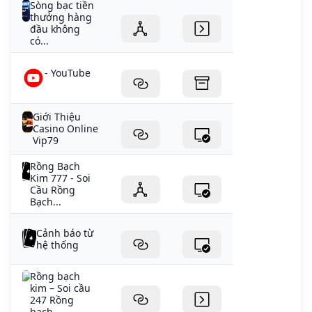
Sòng bạc tiền
thưởng hàng
đầu không
có...
- YouTube
Giới Thiệu
Casino Online
Vip79
Rồng Bạch
Kim 777 - Soi
Cầu Rồng
Bạch...
Cảnh báo từ
hệ thống
Rồng bạch
kim – Soi cầu
247 Rồng
bạch...