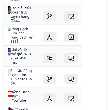
Các giải đấu
poker trực
tuyến hàng
đầu...
Rồng Bạch
Kim 777 –
rong bach kim
8899...
Giải vô địch
thế giới WPT
2024 khai
mạc...
Soi cầu Rồng
Bạch Kim
13/7/2020 Soi
cầu...
Rồng Bạch
Kim -
YouTube
Hướng dẫn