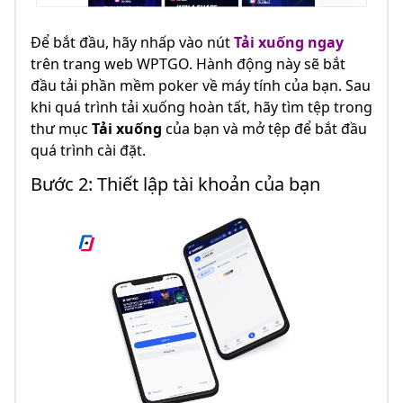
Để bắt đầu, hãy nhấp vào nút
Tải xuống ngay
trên trang web WPTGO. Hành động này sẽ bắt
đầu tải phần mềm poker về máy tính của bạn. Sau
khi quá trình tải xuống hoàn tất, hãy tìm tệp trong
thư mục
Tải xuống
của bạn và mở tệp để bắt đầu
quá trình cài đặt.
Bước 2: Thiết lập tài khoản của bạn