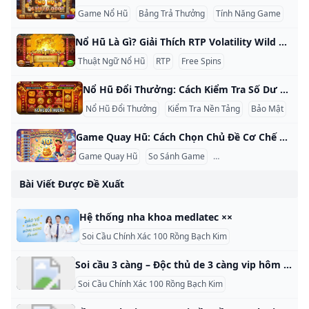
Tiêu đề EPT củng cố danh tiếng của Stephen Song như 
Dự đoán XSMB 14/9 - Bình luận dự đoán xổ số miền Bắc 
Soi cầu xổ số miền Bắc ngày 21/10/2024 chính xác
- YouTube
Tùy chọn thanh toán tại EVERYGAME Poker: Giao dịch n
Game Nổ Hũ
Bảng Trả Thưởng
Tính Năng Game
Soi Cầu Xsmb 247 – Soi Cầu Ngày 04/09/2024 - chốt số đẹ
Soi cầu xổ số miền Bắc ngày 21/10/2024 chính xác
Lễ hội mùa xuân toàn cầu WPT: 7.000.000 đô la giải thư
Nguồn gốc của cái tên Roulette là gì?
Rồng Bạch Kim 888 (@rbk888) - Sketchfab
WPT Global Million Hyper PKO Showdown: Chi tiết & Hướ
404 Not Found.
TP trong WPT poker là gì?
Nổ Hũ Là Gì? Giải Thích RTP Volatility Wild Scatter Và Free Spins Nổ Hũ Là Gì? Giải Thích RTP, Volatility, Wild, Scatter Và Free Spins Khi lần đầu tìm hiểu nổ hũ là gì, người dùng thường gặp nhiều thuật ngữ tiếng Anh như RTP, volatility, Wild, Scatter và free spins. Mỗi thuật ngữ mô tả một phần của cơ chế trò chơi, nhưng không thuật ngữ nào bảo đảm một lượt quay sẽ thắng. Nổ hũ có giống máy slot không? Trong cách sử dụng phổ biến, nổ hũ thường chỉ trò chơi quay biểu tượng tương tự máy slot.
Đủ điều kiện cho sự kiện chính của WPT Global thông qu
Cách đủ điều kiện tham gia các sự kiện trực tuyến của 
Vì sao cá rồng bạch kim có giá 9 tỷ đồng đắt nhất thế giớ
Giải vô địch WPT khơi dậy tinh thần của huyền thoại Pok
Thuật Ngữ Nổ Hũ
RTP
Free Spins
Những quốc gia nào bị hạn chế trên WPT Global?
Dự đoán XSMB 13/9 - Bình luận dự đoán xổ số miền Bắc 
Sòng bạc tiền thưởng hàng đầu không có tiền gửi vào nă
Các quy tắc và lựa chọn cá cược ban đầu cho roulette là g
nổ hũ
game quay hũ
Bạn có thể chơi WPT Global ở đâu? Các quốc gia được hỗ 
Nổ Hũ Đổi Thưởng: Cách Kiểm Tra Số Dư Điều Kiện Và Rủi Ro Nổ Hũ Đổi Thưởng: Cách Kiểm Tra Số Dư, Điều Kiện Và Rủi Ro Nổ hũ đổi thưởng thường được dùng để mô tả trò chơi quay biểu tượng có cơ chế điểm, xu hoặc phần thưởng. Tuy nhiên, từ “đổi thưởng” không cho biết chính xác người dùng nhận được gì, điều kiện ra sao hoặc hoạt động có phù hợp với quy định tại nơi cư trú hay không.
nổ hũ
Rồng Bạch Kim 888 - Soi cầu Rồng Bạch Kim 666 miễn phí
Rồng Bạch Kim 29/12/2018: Nhận định soi cầu XSMB thứ 
Timothy Chung: Từ tiệc sinh nhật đến nhà vô địch WPT P
Xổ số Rồng Bạch Kim - Thống kê Rồng Bạch Kim chính xá
Nổ Hũ Đổi Thưởng
Kiểm Tra Nền Tảng
Bảo Mật
WPT Global: Sự lựa chọn hàng đầu cho người chơi poker
Soi cầu Dự Đoán XSMB chính xác 100 hôm nay - Số Đẹp M
game quay hũ
Tại sao bạch kim đắt hơn vàng?
Game Quay Hũ: Cách Chọn Chủ Đề Cơ Chế Và Chế Độ Chơi Phù Hợp Game Quay Hũ: Cách Chọn Chủ Đề, Cơ Chế Và Chế Độ Chơi Phù Hợp Game quay hũ có thể khác nhau về chủ đề, số cột, cách tạo tổ hợp, tính năng thưởng và mức độ biến động. Người mới không cần chọn trò chơi có nhiều hiệu ứng nhất; phiên bản phù hợp là phiên bản có luật dễ hiểu và cho phép kiểm soát giá trị mỗi lượt.
Rồng Bạch Kim 888 - Soi cầu MB rồng bạch kim VIP 888 
WPT Global từ Chủ nhật Hyper PKO Showdown: Mua thấp
Rồng Bạch Kim chính xác 100 chốt 3 càng miễn phí hôm 
Sử dụng mã tiền thưởng WPT777 để yêu cầu ưu đãi đặc bi
Chuyên gia dự đoán rồng bạch kim hướng dẫn bắt lô kép 
Bạch kim được tính như thế nào?
Chơi bài xì phé trực tuyến trên Android: Hướng dẫn năm
Một số vụ bê bối và tranh cãi nổi tiếng về roulette trong s
Game Quay Hũ
So Sánh Game
Hướng Dẫn Người Mới
Giới Thiệu Casino Online Vip79
Rồng Bạch Kim 666: Thống kê Rồng Bạch Kim 666 hôm na
Giới Thiệu Casino Online BK8
Kinh Nghiệm Cầu Lô Rồng Bạch Kim Chính Xác 100 Hôm 
nổ hũ là gì
game quay hũ
Bài Viết Được Đề Xuất
Dự đoán Xổ Số Miền Bắc - Rồng Bạch Kim cầu bạch thủ th
Soi cầu rồng bạch kim là gì?
Giải vô địch WPT khơi dậy tinh thần của huyền thoại Pok
Dự đoán XSMB - Soi cầu MB - Dự đoán Xổ số Miền Bắc
Rồng Bạch Kim 29/12/2018: Nhận định soi cầu XSMB thứ 
Dự đoán XSMT - Soi cầu MT - Dự đoán Xổ số Miền Trung
Soi cầu Rồng Bạch Kim chính xác 100 hôm nay
Rồng Bạch Kim 555 – MIDI.org
Bạn không thể tải xuống và chơi WPT Poker Global ở các
Rồng bạch kim me – Podcast – Podtail
WPT Global tổ chức sự kiện ở những quốc gia và khu vực
game quay hũ
NewsPicks - Rồng Bạch Kim
Hệ thống nha khoa medlatec ××
Một phát bắn - Giải đấu Freezeout của WPT Global
Tôi có thể chơi GGPoker ở Mỹ không?
Bạn có thể chơi WPT Global ở đâu? Các quốc gia được hỗ 
Rồng bạch kim - YouTube
Martin Tsvetanov giành chiến thắng trong sự kiện chính 
Bạn có thể chơi WPT Global ở đâu? Các quốc gia được hỗ 
RongBachKim - Soi cầu và thống kê xổ số miền bắc Rồng
Soi Cầu Chính Xác 100 Rồng Bạch Kim
Lớp học Bóng Rổ Cho Trẻ Em Bằng Tiếng Anh tại Hà Nội
Cách bắt đầu chơi bài xì phé trực tuyến vào năm 2025: 
Soi cầu rồng bạch kim là gì?
Rồng bạch kim - Soi cầu rồng bạch kim chính xác 100%
Đánh Lô Là Gì? Bí Quyết Thắng Lớn Siêu Dễ Cho Tân Thủ!
Giới Thiệu Casino Online BK8
Độc thủ lô rồng bạch kim chính xác 100
- YouTube
Nổ Hũ Là Gì? Giải Thích RTP Volatility Wild Scatter Và Fre
Ứng dụng sòng bạc trực tuyến hàng đầu năm 2025
Nguồn gốc của cái tên Roulette là gì?
Dự đoán XSMB 14/9 - Bình luận dự đoán xổ số miền Bắc 
CÔNG TY CỔ PHẦN TẬP ĐOÀN COTANA
- YouTube
Soi cầu 3 càng – Độc thủ de 3 càng vip hôm nay siêu chuẩn – SOI CẦU VIP – 3 CÀNG – 4 CÀNG – BẠCH THỦ ĐỀ – DÀN LÔ – DÀN ĐỀ – BAO LÔ – XỈU CHỦ – LÔ KÉP – XIÊN 3 – XIÊN 4 – SOI CẦU DỰ ĐOÁN ♠ Soi cầu 3 càng vip hôm nay rồng bạch kim chốt miễn phí Soi cầu 3 càng Vip hôm nay được biết đến là một phương pháp được nhiều lô thủ áp dụng và mang đến nhiều hiệu quả, vì tỷ lệ thắng khá cao. Nếu bạn là người …
Rồng Bạch Kim - YouTube
WSOP USA Top 8 Câu hỏi thường gặp
Rồng Bạch Kim 888 (@rbk888) - Sketchfab
Dự đoán XSMB 8/9 - Bình luận dự đoán xổ số miền Bắc 8/
Soi Cầu Chính Xác 100 Rồng Bạch Kim
Chơi Tiến Lên Miền Nam Offline: Hướng Dẫn Tải Game và
- YouTube
Soi cầu rồng bạch kim (soicaurongbachkim) Filmow
Rồng Bạch Kim - Soi cầu Rồng Bạch Kim hôm nay miễn ph