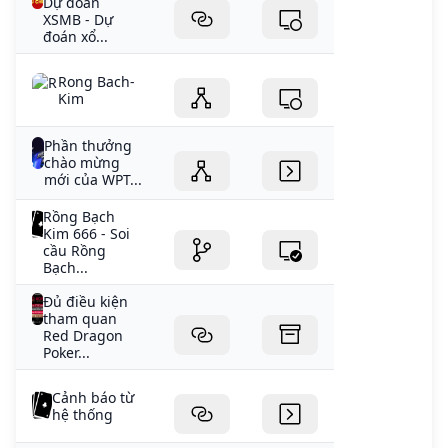
Dự đoán
XSMB - Dự
đoán xổ...
Rong Bach-
Kim
Phần thưởng
chào mừng
mới của WPT...
Rồng Bạch
Kim 666 - Soi
cầu Rồng
Bạch...
Đủ điều kiện
tham quan
Red Dragon
Poker...
Cảnh báo từ
hệ thống