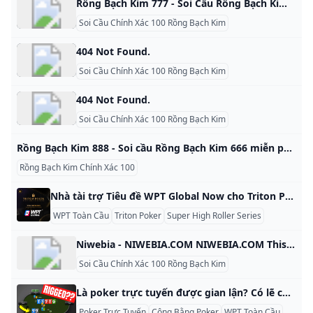
Soi cầu MB rồng bạch kim chính xác 100% chi tiết nhất W
Sòng bạc tiền thưởng hàng đầu không có tiền gửi vào nă
Dự báo xổ số hôm nay với phương pháp Rồng Bạch Kim
Rồng Bạch Kim 777 - Soi Cầu Rồng Bạch Kim Đẳng Cấp Nhất Rồng Bạch Kim 777 - Soi Cầu Rồng Bạch Kim Đẳng Cấp Nhất Rồng bạch kim 777 là gì? Cách soi rồng bạch kim 777 bách phát bách trúng như thế nào? Rồng bạch kim 2888 giúp người chơi biết được những con số được chơi nhiều trong ngày Không những vậy còn có mục thảo luận cho anh em đồng dâm chat chit vui vẻ thảo luận những con số chuẩn của các cao thủ soi cầu top 247 trên rbk.
WPT Global từ Chủ nhật Hyper PKO Showdown: Mua thấp
Những quốc gia nào bị hạn chế trên WPT Global?
Chơi Game Bài Tiến Lên Miền Nam Miễn Phí
Soi Cầu Chính Xác 100 Rồng Bạch Kim
Kèo Bóng Đá Châu Âu: Hướng Dẫn Chi Tiết và Cách Đọc 
Vui Cùng Dafabet – Khám Phá Thế Giới Cá Cược Đẳng Cấ
Hướng dẫn rút tiền toàn cầu của WPT: Tiền mặt được thự
game nổ hũ
Một số vụ bê bối và tranh cãi nổi tiếng về roulette trong s
404 Not Found.
nổ hũ đổi thưởng
Cách bắt đầu chơi bài xì phé trực tuyến vào năm 2025: 
Soi cầu Rồng Bạch Kim chính xác 100 xổ số miền bắc hô
Bạch kim có giá trị như thế nào?
Soi Cầu Chính Xác 100 Rồng Bạch Kim
Poker toàn cầu có phải là tiền thật không?
game quay hũ
Soi cầu dự đoán XSMB chính xác 100 VIP hôm nay miễn p
404 Not Found.
- YouTube
Đánh giá về Everygame Poker: Hướng dẫn chơi Poker trự
Sự ra đời của sòng bạc trực tuyến đã tác động đến trò ch
Một số vụ bê bối và tranh cãi nổi tiếng về roulette trong s
- YouTube
Dự đoán XSMB 12/9 - Nhận định dự đoán xổ số miền Bắc
Soi Cầu Chính Xác 100 Rồng Bạch Kim
Công nghệ đã ảnh hưởng đến trò chơi roulette như thế 
11 ứng dụng và trò chơi poker hay nhất dành cho Androi
Rồng Bạch Kim 666 - Soi cầu Rồng Bạch Kim 666 siêu chín
game nổ hũ
Rồng Bạch Kim 888 - Soi cầu Rồng Bạch Kim 666 miễn phí chính xác Rồng Bạch Kim 888 ✔️ Soi cầu Rồng Bạch Kim 666 miễn phí chính xác ngày hôm nay.✔️ Tham khảo thống kê phân tích soi cầu chốt số Rồng Bạch Kim MB hàng ngày. Soi cầu Rồng Bạch Kim miễn phí - Soi cầu trực quan, toàn diện, hiệu quả của chuyên gia dựa trên số liệu thống kê lô đề chi tiết để phân tích cầu lô và chốt lại cặp số ngon ăn nhất trong ngày hôm nay.
Bmy88-Kagame
Là poker trực tuyến được gian lận?
Bạn không thể tải xuống và chơi WPT Poker Global ở các
Texas Holdem Flop có nghĩa là gì?
Rồng Bạch Kim Chính Xác 100
WPT Global từ Chủ nhật Hyper PKO Showdown: Mua thấp
WPT Global Million Hyper PKO Showdown: Chi tiết & Hướ
Soi cầu Rồng Bạch Kim chính xác 100 miễn phí
Làm cho Phil Ivey cười có thể biến thành một ngày trả lươ
Vincent Meli tăng lên 100.000 với K♣️ J♣️ Francois Tosques Ca
Top 5 sòng bạc trực tuyến năm 2025: chơi ở đâu và giành
Tổng giải thưởng của WPT Prime Đài Loan là bao nhiêu
game quay hũ
Tùy chọn thanh toán tại EVERYGAME Poker: Giao dịch n
Nhà tài trợ Tiêu đề WPT Global Now cho Triton Poker Super High Roller Series Đó là một sự hợp tác của hai trong số những tên tuổi lớn nhất trong poker, hai trong số các thương hiệu lớn nhất. Sự hợp tác sẽ thu hẹp khoảng cách giữa các dịch vụ đánh bài trực tuyến và trực tuyến cao và sẽ cung cấp cho người chơi tốt nhất của cả hai thế giới với hàng triệu đô la trong các giải thưởng được đảm bảo tại các cổ phần cao với chức năng bổ sung và cạnh tranh vô song ở các cổ phần cao nhất.
Rong Bach-Kim
WSOP USA Top 8 Câu hỏi thường gặp
Cách chơi WPT Global trên máy tính của bạn 2024
Soi cầu xổ số miền Bắc ngày 21/10/2024 chính xác
Xổ số Rồng Bạch Kim - Thống kê Rồng Bạch Kim chính xá
WPT Toàn Cầu
Triton Poker
Super High Roller Series
Kèo Bóng Đá Châu Âu: Hướng Dẫn Chi Tiết và Cách Đọc 
Soi cầu MB rồng bạch kim chính xác 100% chi tiết nhất W
Soi cầu xổ số miền Bắc ngày 21/10/2024 chính xác
Hướng dẫn sự kiện WPT Paris 2024
Game Quay Hũ: Cách Chọn Chủ Đề Cơ Chế Và Chế Độ Ch
Soi cầu XSMB 4-9 - Dự đoán xổ số miền bắc hôm nay ngày
nổ hũ đổi thưởng
Vincent Meli tăng lên 100.000 với K♣️ J♣️ Francois Tosques Ca
- YouTube
Niwebia - NIWEBIA.COM NIWEBIA.COM This domain name is for sale. Owning a suitable domain name will help you achieve greater success in your career. For any business consultation about NIWEBIA.COM, please contact us! ! ! available for sale For instantly purchase. Please contact us to get this domain. Get A Quote Telegram Whatsapp Skype email protected Primary Language Swahili Number Of Records 46 Website Building Age 13 Domain Age 15 Oldest Record Year 2011-01-28 09:49:51 Latest Record Year 2025-01-01 02:06:06 This domain name was built between 2011 and 2013 for a period of 2 year.
Rồng Bạch Kim - YouTube
Rồng Bạch Kim Me Flickr
WPT Global vs GGPoker: Bạn nên chọn nền tảng poker n
Soi Cầu Chính Xác 100 Rồng Bạch Kim
Quảng cáo mới nhất của WPT Global: vé cho một số tiền 
Dự báo xổ số hôm nay với phương pháp Rồng Bạch Kim
- YouTube
nổ hũ là gì
Soi cầu Dự Đoán XSMB chính xác 100 hôm nay - Số Đẹp M
Cách bắt đầu chơi bài xì phé trực tuyến vào năm 2025: 
CÔNG TY CỔ PHẦN TẬP ĐOÀN COTANA
Là poker trực tuyến được gian lận? Có lẽ câu hỏi thường gặp nhất của tất cả những người chơi mới để chơi bài xì phé trực tuyến là:Â là poker trực tuyến được gian lận? ÂKhi có tiền thật bị đe dọa, việc tự hỏi liệu các trò chơi có công bằng không. Câu trả lời ngắn gọn?Các trang web poker trực tuyến hợp pháp không được gian lận. Nhưng bạn phải chọn đúng trang web.
Bạch kim được tính như thế nào?
Dự đoán XSMB 13/9 - Bình luận dự đoán xổ số miền Bắc 
Rồng Bạch Kim - Phân tích & Thống kê Xổ số Chính Xác Uy
Doug Polk phải đối mặt với phản ứng dữ dội khi chơi tron
Poker Trực Tuyến
Công Bằng Poker
WPT Toàn Cầu