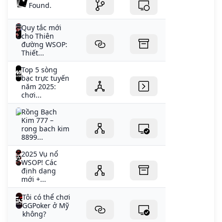
Found.
Quy tắc mới
cho Thiên
đường WSOP:
Thiết...
Top 5 sòng
bạc trực tuyến
năm 2025:
chơi...
Rồng Bạch
Kim 777 –
rong bach kim
8899...
2025 Vụ nổ
WSOP! Các
định dạng
mới +...
Tôi có thể chơi
GGPoker ở Mỹ
không?