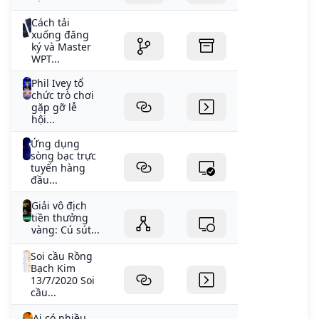
Cách tải
xuống đăng
ký và Master
WPT...
Phil Ivey tổ
chức trò chơi
gặp gỡ lễ
hội...
Ứng dụng
sòng bạc trực
tuyến hàng
đầu...
Giải vô địch
tiền thưởng
vàng: Cú sút...
Soi cầu Rồng
Bạch Kim
13/7/2020 Soi
cầu...
Ai có nhiều