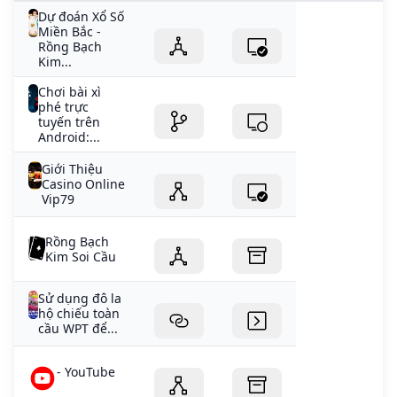
Rong Bach-Kim
Dự đoán Xổ Số
- YouTube
Miền Bắc -
Rồng Bạch
Hướng dẫn rút tiền toàn cầu của WPT: Tiền mặt được thự
Kim...
Soi cầu 3 càng – Độc thủ de 3 càng vip hôm nay siêu ch
Chơi bài xì
Một phát bắn - Giải đấu Freezeout của WPT Global
phé trực
Soi Cầu Xsmb 247 – Soi Cầu Ngày 04/09/2024 - chốt số đẹ
tuyến trên
TikTok - Make Your Day
Android:...
nổ hũ
Giới Thiệu
Martin Tsvetanov giành chiến thắng trong sự kiện chính 
Casino Online
Vip79
404 Not Found.
Nhà tài trợ Tiêu đề WPT Global Now cho Triton Poker Sup
Rồng Bạch
Kèo Bóng Đá Châu Âu: Hướng Dẫn Chi Tiết và Cách Đọc 
Kim Soi Cầu
James Obst giành chức vô địch WPT Australia và giành đư
Rồng Bạch Kim chính xác 100 - Soi cầu hôm nay chuẩn xá
Sử dụng đô la
Ngôi sao đang lên của Brazil gây sốc cho tất cả mọi ngư
hộ chiếu toàn
Vì sao cá rồng bạch kim có giá 9 tỷ đồng đắt nhất thế giớ
cầu WPT để...
Hướng dẫn rút tiền toàn cầu của WPT: Tiền mặt được thự
Mixcloud
- YouTube