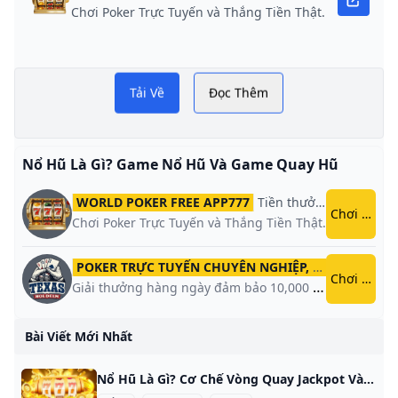
Dự đoán XSMB 13/9 - Bình luận dự đoán xổ số miền Bắ
Soi cầu Rồng Bạch Kim chính xác 100 xổ số miền bắc 
Dự đoán XSMB 2/9/2024 - Soi cầu miền Bắc ngày 2 tháng
Chơi Poker Trực Tuyến và Thắng Tiền Thật.
Bitstarz không cần tiền thưởng lên tới 5 BTC và 200 v
Bạch kim được tính như thế nào?
- YouTube
Ngày 20-25 tháng 9 năm 2024 Giải vô địch WPT Úc
Bạch kim có giá trị như thế nào?
Rồng Bạch Kim 666 - Soi cầu Rồng Bạch Kim 666 siêu chín
ũ
Nổ Hũ Là Gì? Game Nổ Hũ
Giải vô địch thế giới WPT 2024 khai mạc tại Wynn Las Ve
TikTok - Make Your Day
nổ hũ đổi thưởng
nổ hũ đổi thưởng
Tải Về
Đọc Thêm
Làm cho Phil Ivey cười có thể biến thành một ngày trả l
Soi cầu XSMB 4-9 - Dự đoán xổ số miền bắc hôm nay n
Doug Polk phải đối mặt với phản ứng dữ dội khi chơi tron
- YouTube
Và Game Quay Hũ
Rồng bạch kim 999 chính xác 100 qua soi cầu mb 247.
Sách hướng dẫn giải đấu WPT Australia 2024
Bạch kim được tính như thế nào?
CÔNG TY CỔ PHẦN TẬP ĐOÀN COTANA
Lô Đẹp Hôm Nay
Bạch kim có giá trị như thế nào?
game quay hũ
Một người phụ nữ hướng dẫn lựa chọn đồ chơi tình d
- YouTube
Giới Thiệu Casino Online BK8
Nổ Hũ Là Gì? Game Nổ Hũ Và Game Quay Hũ
Kinh Nghiệm Cầu Lô Rồng Bạch Kim Chính Xác 100 Hôm 
Tương lai của trò chơi roulette là gì?
Rồng Bạch Kim 888 - Soi cầu Rồng Bạch Kim 666 miễn phí
Rồng bạch kim 247 - Soi cầu 247 rong bach kim chính xác
Cách tải xuống đăng ký và Master WPT Global: 2025 Guid
Nổ Hũ Là Gì? Giải Thích RTP Volatility Wild Scatter Và F
WORLD POKER FREE APP777
Tiền thưởng chào mừng
- YouTube
Rồng Bạch Kim 888 - Soi cầu MB rồng bạch kim VIP 888 
Chơi ngay
Rồng bạch kim - YouTube
Chơi Poker Trực Tuyến và Thắng Tiền Thật.
Cách tải xuống WPTGO và bắt đầu
Dự đoán XSMB 8/9 - Bình luận dự đoán xổ số miền Bắc 8/
Nổ Hũ Là Gì? Cơ Chế Vòng Quay Jackpot Và Những Điều C
Rồng Bạch Kim - 小説投稿エブリスタ
Dự đoán XSMB 12/7 - Soi cầu dự đoán xổ số miền Bắc 12
Đánh giá về Everygame Poker: Hướng dẫn chơi Poker trự
POKER TRỰC TUYẾN CHUYÊN NGHIỆP, GIÀNH GIẢI THƯỞNG HẤP DẪN
Tổng giải thưởng của WPT Prime Đài Loan là bao nhiêu
WPT Global có ứng dụng di động không?
Chơi ngay
Ứng dụng sòng bạc trực tuyến hàng đầu năm 2025
Giải thưởng hàng ngày đảm bảo 10,000 USD
Lớp học Bóng Rổ Cho Trẻ Em Bằng Tiếng Anh tại Hà Nội
CÔNG TY CỔ PHẦN TẬP ĐOÀN COTANA
- YouTube
nổ hũ đổi thưởng
WPT Global từ Chủ nhật Hyper PKO Showdown: Mua thấp
nổ hũ
Lô top Rồng Bạch Kim - Thống kê Lo Top Rồng bạch kim
Bài Viết Mới Nhất
Soi cầu Dự Đoán XSMB chính xác 100 hôm nay - Số Đẹp M
Rồng Bạch Kim - Phân tích & Thống kê Xổ số Chính Xác Uy
Dự đoán XSMB 14/9 - Bình luận dự đoán xổ số miền Bắc 
WPT Global có ứng dụng di động không?
Nhà tài trợ Tiêu đề WPT Global Now cho Triton Poker Sup
game quay hũ
Roulette đóng vai trò gì trong văn hóa đại chúng chẳng
Nổ Hũ Là Gì? Cơ Chế Vòng Quay Jackpot Và Những Điều Cần Biết Nổ Hũ Là Gì? Cơ Chế Vòng Quay, Jackpot Và Những Điều Cần Biết Nổ hũ là cách gọi phổ biến của nhóm trò chơi quay biểu tượng, trong đó người chơi sử dụng lượt quay để tạo ra các tổ hợp trên màn hình. Khi một tổ hợp đáp ứng điều kiện của bảng trả thưởng, hệ thống có thể cộng điểm, xu hoặc phần thưởng theo quy tắc đã công bố.
nổ hũ đổi thưởng
Rồng Bạch Kim 888 (@rbk888) - Sketchfab
Dự đoán XSMB - Soi cầu MB - Dự đoán Xổ số Miền Bắc
Rồng bạch kim 999 chính xác 100 qua soi cầu mb 247.