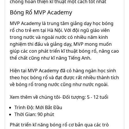
chóng hoàn thiện kĩ thuật một cách tốt nhất
Bóng Rổ MVP Academy
MVP Academy là trung tâm giảng dạy học bóng
rổ cho trẻ em tại Hà Nội. Với đội ngũ giáo viên
trong nước và ngoài nước có nhiều năm kinh
nghiệm thi đấu và giảng dạy, MVP mong muốn
giúp các con phát triển kĩ thuật bóng rổ, nâng cao
thể chất cũng như kĩ năng Tiếng Anh.
Hiện tại MVP Academy đã có hàng ngàn học sinh
theo học bóng rổ và đạt được rất nhiều thành tích
về bóng rổ trong nước cũng như nước ngoài.
Xem thêm về chúng tôi- Đối tượng: 5 - 12 tuổi
Trình Độ: Mới Bắt Đầu
Thời Gian: 90 phút
Phát triển kĩ năng bóng rổ cơ bản qua các trò