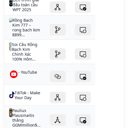
đấu toàn cầu
WPT 2025
Rồng Bạch
Kim 777 –
rong bach kim
8899...
Soi Cầu Rồng
Bạch Kim
Chính Xác
100% Hôm...
- YouTube
TikTok - Make
Your Day
Paulius
Plausinaitis
thắng
GGMmillion$...