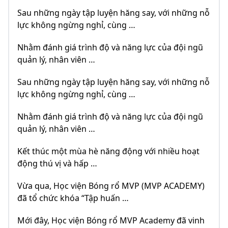
Sau những ngày tập luyện hăng say, với những nỗ
lực không ngừng nghỉ, cùng …
Nhằm đánh giá trình độ và năng lực của đội ngũ
quản lý, nhân viên …
Sau những ngày tập luyện hăng say, với những nỗ
lực không ngừng nghỉ, cùng …
Nhằm đánh giá trình độ và năng lực của đội ngũ
quản lý, nhân viên …
Kết thúc một mùa hè năng động với nhiều hoạt
động thú vị và hấp …
Vừa qua, Học viện Bóng rổ MVP (MVP ACADEMY)
đã tổ chức khóa “Tập huấn …
Mới đây, Học viện Bóng rổ MVP Academy đã vinh