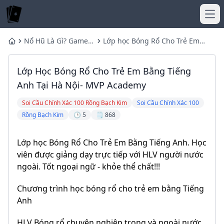
Ope
Nổ Hũ Là Gì? Game
Lớp học Bóng Rổ Cho Trẻ Em
Home
Nổ Hũ Và Game
Bằng Tiếng Anh tại Hà Nội- MVP
nổ hũ
game nổ hũ
Quay Hũ
Academy
Lớp Học Bóng Rổ Cho Trẻ Em Bằng Tiếng
Tại sao bạch kim đắt hơn vàng?
Cách tải xuống WPTGO và bắt đầu
CÔNG TY CỔ PHẦN TẬP ĐOÀN COTANA
- YouTube
Anh Tại Hà Nội- MVP Academy
Soi cầu Rồng Bạch Kim chính xác 100 xổ số miền bắc hôm 
TikTok - Make Your Day
Soi Cầu Chính Xác 100 Rồng Bạch Kim
Soi Cầu Chính Xác 100
Rồng Bạch Kim - Soi cầu Rồng Bạch Kim hôm nay miễn phí
Soi Cầu Xsmb 247 – Soi Cầu Ngày 07/09/2024 - Chốt số đẳn
Rồng Bạch Kim
🕒 5
🗒️ 868
- YouTube
Soi cầu XSMB 31-8 - Dự đoán xổ số miền bắc hôm nay ngày
Rồng Bạch Kim - 小説投稿エブリスタ
Rồng Bạch Kim chính xác 100 - Soi cầu hôm nay chuẩn xác
Lớp học Bóng Rổ Cho Trẻ Em Bằng Tiếng Anh. Học
Dự đoán XSMB 13/9 - Bình luận dự đoán xổ số miền Bắc 13
Các giải đấu hàng ngày từ WPT Global
viên được giảng dạy trực tiếp với HLV người nước
Sòng bạc toàn cầu WPT: Một cuộc phiêu lưu đầy thú vị
Sự ra đời của sòng bạc trực tuyến đã tác động đến trò chơi
ngoài. Tốt ngoại ngữ - khỏe thể chất!!!
Bạch kim có giá trị như thế nào?
Soi cầu Dự Đoán XSMB chính xác 100 hôm nay - Số Đẹp Miễ
Bạch kim mắc hơn vàng bao nhiêu?
Một phát bắn - Giải đấu Freezeout của WPT Global
Chương trình học bóng rổ cho trẻ em bằng Tiếng
nổ hũ
nổ hũ đổi thưởng
Anh
Thiết kếthi công nội thấtTủ bếpphòng ngủphòng Khách đẹ
Top 5 sòng bạc trực tuyến năm 2025: chơi ở đâu và giành c
Dự đoán XSMB 2/9/2024 - Soi cầu miền Bắc ngày 2 tháng 9
Dự đoán XSMB 13/9 - Bình luận dự đoán xổ số miền Bắc 13
HLV Bóng rổ chuyên nghiệp trong và ngoài nước,