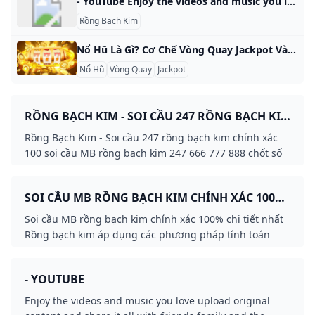
- YouTube
- YouTube Enjoy the videos and music you love, upload original content, and share it all with friends, family, and the world on YouTube.
Bạch kim được tính như thế nào?
Bạch kim tính bằng gì?
Bitstarz không cần tiền thưởng lên tới 5 BTC và 200 vòng
Dự đoán XSMB 12/7 - Soi cầu dự đoán xổ số miền Bắc 12
Rồng Bạch Kim
Tôi có thể chơi GGPoker ở Mỹ không?
Phần thưởng chào mừng mới của WPT Global: lên tới $ 
Sự trở lại của Shevliakov giành giải thưởng hàng triệu 
nổ hũ đổi thưởng
Soi Cầu Dự Đoán XSMB Chính Xác 100 Miễn Phí
Hướng dẫn rút tiền toàn cầu của WPT: Tiền mặt được thự
Hướng dẫn sự kiện WPT Paris 2024
Nổ Hũ Là Gì? Cơ Chế Vòng Quay Jackpot Và Những Điều Cần Biết Nổ Hũ Là Gì? Cơ Chế Vòng Quay, Jackpot Và Những Điều Cần Biết Nổ hũ là cách gọi phổ biến của nhóm trò chơi quay biểu tượng, trong đó người chơi sử dụng lượt quay để tạo ra các tổ hợp trên màn hình. Khi một tổ hợp đáp ứng điều kiện của bảng trả thưởng, hệ thống có thể cộng điểm, xu hoặc phần thưởng theo quy tắc đã công bố.
Một người phụ nữ hướng dẫn lựa chọn đồ chơi tình dục
Dự đoán XSMB 14/9 - Bình luận dự đoán xổ số miền Bắc 
- YouTube
Dự đoán XSMB 13/9 - Bình luận dự đoán xổ số miền Bắc 
Nổ Hũ
Vòng Quay
Jackpot
- YouTube
Chơi Game Bài Tiến Lên Miền Nam Miễn Phí
Soi cầu Rồng Bạch Kim chính xác 100 hôm nay
game quay hũ
nổ hũ là gì
game nổ hũ
Độc thủ lô rồng bạch kim chính xác 100
Rồng Bạch Kim 777 – rong bach kim 8899 lô 2 nháy MB – 
Khi nào và tại sao số 0 kép được thêm vào bánh xe roule
Lô Đẹp Hôm Nay
Rồng Bạch Kim - Soi cầu 247 rồng bạch kim chính xác 100
Bmy88-Kagame
Nổ Hũ Là Gì? Giải Thích RTP Volatility Wild Scatter Và Fre
Dự đoán XSMB 13/9 - Bình luận dự đoán xổ số miền Bắc 
WPT Global ¥ 110 CN ¥ triệu Chủ nhật Hyper PKO Show
RỒNG BẠCH KIM - SOI CẦU 247 RỒNG BẠCH KIM
Soi cầu dự đoán XSMB chính xác 100 vip hôm nay đánh là
Lịch trình giải đấu toàn cầu WPT 2025
Soi cầu XSMB 4-9 - Dự đoán xổ số miền bắc hôm nay ngày
Tổng giải thưởng của WPT Prime Đài Loan là bao nhiêu
Soi cầu XSMB 31-8 - Dự đoán xổ số miền bắc hôm nay ng
game nổ hũ
CHÍNH XÁC 100
Rồng Bạch Kim 666 - Soi cầu Rồng Bạch Kim 666 siêu chín
Rồng Bạch Kim - Soi cầu 247 rồng bạch kim chính xác
Soi Cầu Rồng Bạch Kim Chính Xác 100% Hôm Nay
Cách đủ điều kiện tham gia các sự kiện trực tuyến của 
CÔNG TY CỔ PHẦN TẬP ĐOÀN COTANA
- YouTube
WPT Global tổ chức sự kiện ở những quốc gia và khu vực
- YouTube
100 soi cầu MB rồng bạch kim 247 666 777 888 chốt số
Dự đoán Xổ Số Miền Bắc - Rồng Bạch Kim cầu bạch thủ th
Sự trở lại của Shevliakov giành giải thưởng hàng triệu 
Soi cầu rồng bạch kim là gì?
Vì sao cá rồng bạch kim có giá 9 tỷ đồng đắt nhất thế giớ
Kinh Nghiệm Cầu Lô Rồng Bạch Kim Chính Xác 100 Hôm 
Vui Cùng Dafabet – Khám Phá Thế Giới Cá Cược Đẳng Cấ
XSMB VIP hôm nay.
Rồng Bạch Kim 777 chính xác 100 - Rong bach kim 8899 -
Vui Cùng Dafabet – Khám Phá Thế Giới Cá Cược Đẳng Cấ
Rồng bạch kim 888 - Soi cầu rồng bạch kim chính xác 100
game nổ hũ
Rồng Bạch Kim 29/12/2018: Nhận định soi cầu XSMB thứ 
Tùy chọn thanh toán tại EVERYGAME Poker: Giao dịch n
Sòng bạc tiền thưởng hàng đầu không có tiền gửi vào nă
Đối tác toàn cầu của WPT với Câu lạc bộ bài Poker & Sòng
Nổ Hũ Là Gì? Cơ Chế Vòng Quay Jackpot Và Những Điều C
SOI CẦU MB RỒNG BẠCH KIM CHÍNH XÁC 100%
Game Nổ Hũ: Các Loại Vòng Quay Tính Năng Và Cách Đọ
Dự đoán XSMB 7/9 - Bình luận dự đoán xổ số miền Bắc 7/
Dự đoán XSMB 12/7 - Soi cầu dự đoán xổ số miền Bắc 12
Rồng Bạch Kim 888 - Soi cầu Rồng Bạch Kim 666 miễn phí
Tổng giải thưởng của WPT Prime Đài Loan là bao nhiêu
- YouTube
CHI TIẾT NHẤT WIX TRAINING ACADEMY
Dự đoán XSMB - Soi cầu MB - Dự đoán Xổ số Miền Bắc
404 Not Found.
WSOP USA Top 8 Câu hỏi thường gặp
Soi cầu MB rồng bạch kim chính xác 100% chi tiết nhất
Chơi bài xì phé trực tuyến trên Android: Hướng dẫn năm
Dự đoán Xổ Số Miền Bắc - Rồng Bạch Kim cầu bạch thủ th
game quay hũ
- YouTube
Ngôi sao đang lên của Brazil gây sốc cho tất cả mọi ngư
Rồng bạch kim áp dụng các phương pháp tính toán
22bet – Trải Nghiệm Cá Cược Trực Tuyến Đẳng Cấp
Những quốc gia nào bị hạn chế trên WPT Global?
Rồng Bạch Kim Là Gì? Trang Web Soi Cầu Chuẩn Xác Nhất
Cory Zeidman nhận tội về kế hoạch gian lận cá cược thể 
Giải vô địch WPT Prime trở lại với Jereld Sam Shining
- YouTube
hiện đại có tỷ lệ chuẩn xác cao kết hợp cùng các phân
Rồng Bạch Kim - 小説投稿エブリスタ
Soi cầu 3 càng – Độc thủ de 3 càng vip hôm nay siêu ch
- YouTube
Bạch kim tính bằng gì?
Bạch kim khác gì vàng trắng?
tích cầu của cao thủ để đưa ra các cặp số đẹp hôm nay
Cảnh báo từ hệ thống
nổ hũ
nổ hũ
- YOUTUBE
- YouTube
cho anh em tham khảo. Lô khan rồng bạch kim là một
Sử dụng mã tiền thưởng WPT777 để yêu cầu ưu đãi đặc bi
Kèo Bóng Đá Châu Âu: Hướng Dẫn Chi Tiết và Cách Đọc 
Rồng bạch kim - Soi cầu rồng bạch kim chính xác 100%
Rồng Bạch Kim - YouTube
Bạch kim được tính như thế nào?
trong những trò chơi được các lô đề thủ
Soi cầu xổ số miền Bắc ngày 21/10/2024 chính xác
Giải vô địch WPT khơi dậy tinh thần của huyền thoại Pok
Enjoy the videos and music you love upload original
Cách giành chiến thắng tại các vị trí trực tuyến vào năm 
WPT Global vs GGPoker: Bạn nên chọn nền tảng poker n
Các giải đấu poker trực tuyến hàng đầu để xem và chơi 