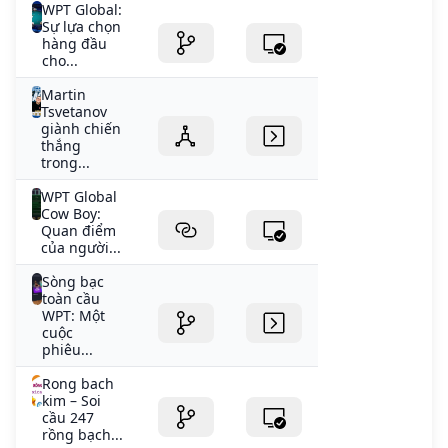
WPT Global:
Sự lựa chọn
hàng đầu
cho...
Martin
Tsvetanov
giành chiến
thắng
trong...
WPT Global
Cow Boy:
Quan điểm
của người...
Sòng bạc
toàn cầu
WPT: Một
cuộc
phiêu...
Rong bach
kim – Soi
cầu 247
rồng bạch...