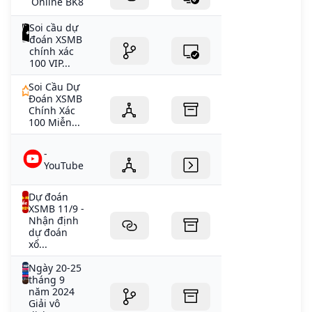
Online BK8
Soi cầu dự
đoán XSMB
chính xác
100 VIP...
Soi Cầu Dự
Đoán XSMB
Chính Xác
100 Miễn...
-
YouTube
Dự đoán
XSMB 11/9 -
Nhận định
dự đoán
xổ...
Ngày 20-25
tháng 9
năm 2024
Giải vô