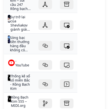
kim – Soi
cầu 247
Rồng bạch...
Sự trở lại
của
Shevliakov
giành giải...
Sòng bạc
tiền thưởng
hàng đầu
không có...
-
YouTube
Thống kê xổ
số miền Bắc
- Rồng Bạch
Kim
Rồng Bạch
Kim 555 –
MIDI.org