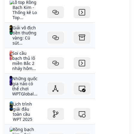
Soi cầu rồng bạch kim (soicaurongbachkim) Filmow
Lô top Rồng
Bạch Kim -
Thống kê Lo
Top...
Giải vô địch
tiền thưởng
vàng: Cú
sút...
Soi cầu
bạch thủ lô
miền Bắc 2
nháy hôm...
Những quốc
gia nào có
thể chơi
WPTGlobal...
Lịch trình
giải đấu
toàn cầu
WPT 2025
Rồng bạch