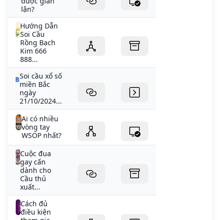
được gian
lận?
Hướng Dẫn
Soi Cầu
Rồng Bạch
Kim 666
888...
Soi cầu xổ số
miền Bắc
ngày
21/10/2024...
Ai có nhiều
vòng tay
WSOP nhất?
Cuộc đua
gay cấn
dành cho
Cầu thủ
xuất...
Cách đủ
điều kiện