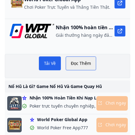
game quay hũ
Soi Cầu Rồng Bạch Kim Chính Xác 100%
Vì sao cá rồng bạch kim có giá 9 tỷ đồng đắt nhất thế giớ
Chơi Poker Trực Tuyến và Thắng Tiền Thật.
Rồng Bạch Kim 29/12/2018: Nhận định soi cầu XSMB th
Ứng dụng sòng bạc trực tuyến hàng đầu năm 2025
Dự đoán XSMB 12/9 - Nhận định dự đoán xổ số miền Bắc
- YouTube
Lễ hội mùa xuân toàn cầu WPT: 7.000.000 đô la giải 
Paulius Plausinaitis thắng GGMmillion$ SHR với số tiền 
Sòng bạc toàn cầu WPT: Một cuộc phiêu lưu đầy thú vị
Nhận 100% hoàn tiền khi nạp lần đầu
game nổ hũ
- YouTube
Frank Stepuchin dẫn đầu RRPO WPT Seminole 2024 sau
Cuộc đua gay cấn dành cho Cầu thủ xuất sắc nhất WPT
Rồng bạch kim – Soi cầu 247 Rồng bạch kim chốt số MB
Giải thưởng hàng ngày đảm bảo 10,000 USD
Rồng Bạch Kim - Soi cầu RBK - XS Rồng Bạch Kim - Inf
Frank Stepuchin dẫn đầu RRPO WPT Seminole 2024 sau
Rồng Bạch Kim - Phân tích & Thống kê Xổ số Chính Xác Uy
Timothy Chung: Từ tiệc sinh nhật đến nhà vô địch WP
Bạch kim có giá trị như thế nào?
Vì sao cá rồng bạch kim có giá 9 tỷ đồng đắt nhất thế giớ
Soi Cầu Rồng Bạch Kim Chính Xác 100%
ũ
Nổ Hũ Là Gì? Game Nổ Hũ
Bạch kim có giá trị như thế nào?
nổ hũ đổi thưởng
game quay hũ
Dự đoán XSMB 13/7 - Soi cầu dự đoán xổ số miền Bắc 
Dự đoán XSMB 12/7 - Soi cầu dự đoán xổ số miền Bắc 
Tải Về
Đọc Thêm
Dự đoán XSMB 12/7 - Soi cầu dự đoán xổ số miền Bắc 12
Ứng dụng sòng bạc trực tuyến hàng đầu năm 2025
404 Not Found.
Và Game Quay Hũ
Timothy Chung: Từ tiệc sinh nhật đến nhà vô địch WP
Dự đoán XSMB 12/9 - Nhận định dự đoán xổ số miền Bắc
Đánh giá về Everygame Poker: Hướng dẫn chơi Poker trự
- YouTube
404 Not Found.
Rồng bạch kim 888 - Soi cầu rồng bạch kim chính xác 100
Công nghệ đã ảnh hưởng đến trò chơi roulette như thế 
game nổ hũ
Game Nổ Hũ: Các Loại Vòng Quay Tính Năng Và Cách 
Dự đoán Xổ Số Miền Bắc - Rồng Bạch Kim cầu bạch thủ th
Soi cầu MB rồng bạch kim chính xác 100% chi tiết nhất W
Nổ Hũ Là Gì? Game Nổ Hũ Và Game Quay Hũ
Khi nào và tại sao số 0 kép được thêm vào bánh xe roule
Soi cầu xổ số miền Bắc ngày 21/10/2024 chính xác
Soi cầu XSMB 4-9 - Dự đoán xổ số miền bắc hôm nay ngày
Dự đoán XSMT - Soi cầu MT - Dự đoán Xổ số Miền Trung
Nhận 100% Hoàn Tiền Khi Nạp Lần Đầu
Dự đoán XSMB 8/9 - Bình luận dự đoán xổ số miền Bắc 8/
- YouTube
Giải vô địch WPT Prime trở lại với Jereld Sam Shining
Soi cầu xổ số miền Bắc ngày 21/10/2024 chính xác
Chơi ngay
Cách chơi WPT Global trên máy tính của bạn 2024
Poker trực tuyến chuyên nghiệp, giành giải thưởng
Nhà tài trợ Tiêu đề WPT Global Now cho Triton Poker Sup
TikTok - Make Your Day
Cá rồng bạch kim là gì?
WPT Global từ Chủ nhật Hyper PKO Showdown: Mua thấp
Rồng bạch kim me - Podcast en iVoox
World Poker Global App
Soi Cầu Xsmb 247 – Soi Cầu Ngày 04/09/2024 - chốt số đẹ
Lô top Rồng Bạch Kim - Thống kê Lo Top Rồng bạch kim
TP trong WPT poker là gì?
Chơi ngay
- YouTube
World Poker Free App777
WPT Global vs GGPoker: Bạn nên chọn nền tảng poker n
- YouTube
Soi cầu rồng bạch kim là gì?