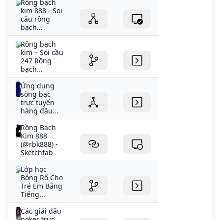
Rồng bạch
kim 888 - Soi
cầu rồng
bạch...
Rồng bạch
kim – Soi cầu
247 Rồng
bạch...
Ứng dụng
sòng bạc
trực tuyến
hàng đầu...
Rồng Bạch
Kim 888
(@rbk888) -
Sketchfab
Lớp học
Bóng Rổ Cho
Trẻ Em Bằng
Tiếng...
Các giải đấu
poker trực