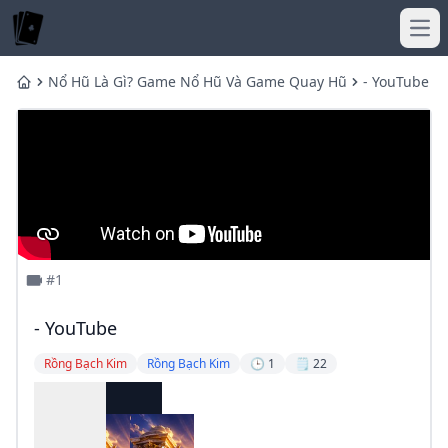
Ope
Nổ Hũ Là Gì? Game Nổ Hũ Và Game Quay Hũ
- YouTube
Home
game quay hũ
nổ hũ
game quay hũ
Cuộc thi Discord nóng lên: Hãy tham gia hành động!
Nhà tài trợ Tiêu đề WPT Global Now cho Triton Poker Super 
- YouTube
Ai đã phát minh ra trò chơi roulette?
Soi Cầu Xsmb 247 – Soi Cầu Ngày 04/09/2024 - chốt số đẹp 
Soi cầu Dự Đoán XSMB chính xác 100 hôm nay - Số Đẹp M
WPT Global tổ chức sự kiện ở những quốc gia và khu vực n
Soi cầu MB rồng bạch kim chính xác 100% chi tiết nhất Wix
Dự đoán XSMB 7/9 - Bình luận dự đoán xổ số miền Bắc 7
Rồng Bạch Kim Chính Xác 100 - Soi Cầu Rồng Bạch Kim
Bạch kim có giá trị như thế nào?
Top 5 sòng bạc trực tuyến năm 2025: chơi ở đâu và giành
Dự đoán XSMB - Soi cầu MB - Dự đoán Xổ số Miền Bắc
Rồng Bạch Kim - Phân tích & Thống kê Xổ số Chính Xác Uy T
- YouTube
Giải vô địch WPT khơi dậy tinh thần của huyền thoại Poker
Game Nổ Hũ: Các Loại Vòng Quay Tính Năng Và Cách Đọc 
Rồng Bạch Kim Chính Xác 100
#1
Soi cầu xổ số miền Bắc ngày 21/10/2024 chính xác
NewsPicks - Rồng Bạch Kim
Cách giành chiến thắng tại các vị trí trực tuyến vào năm
nổ hũ là gì
Rồng Bạch Kim 666: Thống kê Rồng Bạch Kim 666 hôm nay 
Rồng bạch kim 999 chính xác 100 qua soi cầu mb 247.
NewsPicks - Rồng Bạch Kim
- YouTube
CÔNG TY CỔ PHẦN TẬP ĐOÀN COTANA
Một người phụ nữ hướng dẫn lựa chọn đồ chơi tình dục h
Lô Đẹp Hôm Nay
Soi cầu Rồng Bạch Kim chính xác 100 miễn phí
Soi cầu MB - Dự đoán XSMB - Dự đoán xổ số miền Bắc h
Nổ Hũ Là Gì? Giải Thích RTP Volatility Wild Scatter Và Free S
Bitstarz không cần tiền thưởng lên tới 5 BTC và 200 vòng q
Bạn có thể chơi WPT Global ở đâu? Các quốc gia được hỗ 
Rồng Bạch Kim
Rồng Bạch Kim
🕒 1
🗒️ 22
Dự đoán XSMB 12/7 - Soi cầu dự đoán xổ số miền Bắc 12
game quay hũ
nổ hũ đổi thưởng
nổ hũ đổi thưởng
nổ hũ đổi thưởng
Rồng Bạch Kim 777 - Soi Cầu Rồng Bạch Kim Đẳng Cấp N
Cách bắt đầu chơi bài xì phé trực tuyến vào năm 2025: Hư
Sòng bạc tiền thưởng hàng đầu không có tiền gửi vào năm 
Rồng bạch kim 247 - Soi cầu 247 rong bach kim chính xác
Top 5 Nhà Cái Uy Tín Nhất Việt Nam 2024
Doug Polk phải đối mặt với phản ứng dữ dội khi chơi tro
Rồng bạch kim – Soi cầu 247 Rồng bạch kim chốt số MB h
Bạn không thể tải xuống và chơi WPT Poker Global ở các qu
Công nghệ đã ảnh hưởng đến trò chơi roulette như thế 
Bạch kim được tính như thế nào?