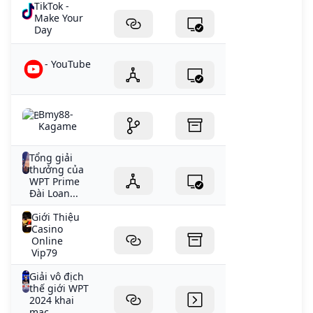
TikTok -
Make Your
Day
- YouTube
Bmy88-
Kagame
Tổng giải
thưởng của
WPT Prime
Đài Loan...
Giới Thiệu
Casino
Online
Vip79
Giải vô địch
thế giới WPT
2024 khai
mạc...