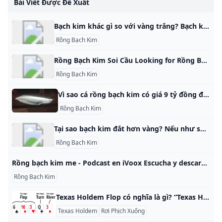
Bài Viết Được Đề Xuất
Bạn không thể tải xuống và chơi WPT Poker Global ở các
Một số vụ bê bối và tranh cãi nổi tiếng về roulette trong s
Soi cầu dự đoán XSMB chính xác 100 vip hôm nay đánh là
- YouTube
- YouTube
Soi cầu Rồng Bạch Kim 13/7/2020 Soi cầu Rồng Bạch Kim 
Soi cầu dự đoán XSMB chính xác 100 vip hôm nay đánh là
2025 Vụ nổ WSOP! Các định dạng mới + Giải thưởng lớn n
Rồng bạch kim – Soi cầu 247 Rồng bạch kim chốt số MB
Tiền thưởng chào mừng sòng bạc trực tuyến không có ti
Rồng bạch kim - Soi cầu rồng bạch kim chính xác 100%
nổ hũ là gì
404 Not Found.
Bạch kim khác gì so với vàng trắng? Bạch kim có màu trắng, có độ bóng và sáng cao hơn vàng trắng. Bạch kim có tỷ trọng cao hơn vàng do đó nữ trang trang làm bằng bạch kim nặng hơn rất nhiều so với nữ trang vàng có cùng kiểu dáng và kích cở. Hiện nay, người tiêu dùng thường gọi vàng trắng là bạch kim.
Soi cầu Rồng Bạch Kim chính xác 100 xổ số miền bắc hô
Những quốc gia nào bị hạn chế trên WPT Global?
Tiền thưởng chào mừng sòng bạc trực tuyến không có ti
- YouTube
Hyper Dash trong WPT Global là gì? Đi sâu vào hành độn
Chuyên gia dự đoán rồng bạch kim hướng dẫn bắt lô kép 
Sòng bạc toàn cầu WPT: Một cuộc phiêu lưu đầy thú vị
Rồng Bạch Kim
Rồng Bạch Kim Me Flickr
Bạch kim khác gì vàng trắng?
Chơi Game Bài Tiến Lên Miền Nam Miễn Phí
Soi cầu dự đoán XSMB chính xác 100 vip hôm nay đánh là
Bạn có thể chơi WPT Global ở đâu? Các quốc gia được hỗ 
Lớp học Bóng Rổ Cho Trẻ Em Bằng Tiếng Anh tại Hà Nội
Xổ số Rồng Bạch Kim - Thống kê Rồng Bạch Kim chính xá
Bạn có biết trò chơi poker trực tuyến WPTGO
Lớp học Bóng Rổ Cho Trẻ Em Bằng Tiếng Anh tại Hà Nội
- YouTube
Rồng Bạch Kim 888 - Soi cầu Rồng Bạch Kim 666 miễn phí
Bạn có biết trò chơi poker trực tuyến WPTGO
Soi cầu XSMB 31-8 - Dự đoán xổ số miền bắc hôm nay ng
Dự đoán Xổ Số Miền Bắc - Rồng Bạch Kim cầu bạch thủ th
Rồng Bạch Kim Soi Cầu Looking for Rồng Bạch Kim Soi Cầu’s bookshelf? Check all flipbooks of Rồng Bạch Kim Soi Cầu on Rồng Bạch Kim Soi Cầu’s bookshelf. Rồng Bạch Kim Soi Cầu’s bookshelf seems great? Share Rồng Bạch Kim Soi Cầu’s bookshelf any time.
- YouTube
Dự đoán XSMB 14/9 - Bình luận dự đoán xổ số miền Bắc 
Rong bach kim – Soi cầu 247 rồng bạch kim chốt số hôm
Hướng dẫn sự kiện WPT Paris 2024
Rồng Bạch Kim
Rồng Bạch Kim Me Flickr
Giới Thiệu Casino Online Vip79
Thiết kếthi công nội thấtTủ bếpphòng ngủphòng Khách 
Lịch trình giải đấu toàn cầu WPT 2025
Các quy tắc và lựa chọn cá cược ban đầu cho roulette là g
Frank Stepuchin dẫn đầu RRPO WPT Seminole 2024 sau n
Nhà tài trợ Tiêu đề WPT Global Now cho Triton Poker Sup
Vì sao cá rồng bạch kim có giá 9 tỷ đồng đắt nhất thế giới? Cá rồng bạch kim đứng đầu danh sách các loài cá đắt nhất thế giới, từng có người bỏ ra tới 400.000 USD (khoảng 9,3 tỷ đồng) để sở hữu loài cá cực quý hiếm này. Con số 400.000 USD đúng là ngoài sức tưởng tượng nhưng lại là mức giá có thể hiểu được, khi cá rồng bạch kim (Platinum Arowana) được đánh giá là một trong những loài cá hiếm nhất thế giới với số lượng rất hạn chế.
Rake Chase là gì?
Soi cầu xổ số miền Bắc ngày 21/10/2024 chính xác
Tổng giải thưởng của WPT Prime Đài Loan là bao nhiêu
Rồng Bạch Kim
Dự đoán XSMB 13/9 - Bình luận dự đoán xổ số miền Bắc 
WPT Global tổ chức sự kiện ở những quốc gia và khu vực
Rồng Bạch Kim 777 - Soi Cầu Rồng Bạch Kim Đẳng Cấp N
game nổ hũ
Rồng bạch kim me – Podcast – Podtail
Tại sao bạch kim đắt hơn vàng? Nếu như so sánh về độ quý hiếm thì bạch kim sẽ khan hiếm hơn so với vàng trắng. Chính bởi bạch kim là kim loại quý hiếm chủ yếu là platin, và có màu sắc, độ bền… hơn hẳn vàng trắng vì vậy giá cả của bạch kim có thể đắt gấp 2 lần vàng trắng.
game quay hũ
11 ứng dụng và trò chơi poker hay nhất dành cho Androi
Dự đoán XSMB 12/7 - Soi cầu dự đoán xổ số miền Bắc 12
WPT Global Cow Boy: Quan điểm của người chơi
Rồng Bạch Kim
Nhà tài trợ Tiêu đề WPT Global Now cho Triton Poker Sup
game nổ hũ
Kèo Bóng Đá Châu Âu: Hướng Dẫn Chi Tiết và Cách Đọc 
Rồng bạch kim me - Podcast en iVoox Escucha y descarga gratis los episodios de Rồng bạch kim me. Rồng bạch kim me(rongbachkim.me) là trang web soi cầu chuẩn xác nhất hiện nay, xem cầu bạch thủ… Escucha todos los podcast, conferencias, radios online gratis en tu iphone, android, windows phone y pc. | 1746320 Por Rongbachkimme En Rồng bạch kim me 102 En Rồng bạch kim me - 102 Rồng bạch kim me(rongbachkim.me) là trang web soi cầu chuẩn xác nhất hiện nay, xem cầu bạch thủ, 2 nháy, đặc biệt, lô chơi nhiều nhất trong ngày.
Chơi bài xì phé trực tuyến trên Android: Hướng dẫn năm
Rồng Bạch Kim 777 - Soi Cầu Rồng Bạch Kim Đẳng Cấp N
Tại sao bạch kim đắt hơn vàng?
Soi cầu MB - Dự đoán XSMB - Dự đoán xổ số miền Bắc h
Làm cho Phil Ivey cười có thể biến thành một ngày trả lươ
Thống kê xổ số miền Bắc - Rồng Bạch Kim
Rồng Bạch Kim
Chuyên gia dự đoán rồng bạch kim hướng dẫn bắt lô kép 
XSMN - Kết Quả Xổ Số Miền Nam - KQXSMN - SXMN Hôm
WPT Global từ Chủ nhật Hyper PKO Showdown: Mua thấp
nổ hũ
Texas Holdem Flop có nghĩa là gì? “Texas Hold’em Flop” nghĩa là gì? Flop trong Texas Hold’em đề cập đến vòng đặt cược thứ hai trong trò chơi. Trong giai đoạn này, ba lá bài chung sẽ được chia ngửa trên bàn sau khi vòng đặt cược ban đầu hoàn tất. Những điểm chính về thất bại: Bài cộng đồng: Vòng Flop giới thiệu ba lá bài mà tất cả người chơi có thể sử dụng để tạo ra ván bài tốt nhất của mình.
Cách chơi WPT Global trên máy tính của bạn 2024
Rồng Bạch Kim 888 (@rbk888) - Sketchfab
Độc thủ lô rồng bạch kim chính xác 100
Rồng bạch kim – Soi cầu 247 Rồng bạch kim chốt số MB
Texas Holdem
Rơi Phịch Xuống
Khi nào và tại sao số 0 kép được thêm vào bánh xe roule
Không có tiền gửi miễn phí tại WPT Global - chơi mà khôn
TP trong WPT poker là gì?
Chơi Game Bài Tiến Lên Miền Nam Miễn Phí