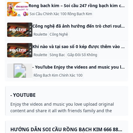
Mixcloud
404 Not Found.
Soi cầu dự đoán XSMB chính xác 100 vip hôm nay đánh là
nổ hũ đổi thưởng
Rồng Bạch Kim chính xác 100 - Soi cầu hôm nay chuẩn xá
Rong bach kim – Soi cầu 247 rồng bạch kim chốt số hôm nay VIP MB Soi cầu 247 rồng bạch kim chốt số hôm nay chính xác 100 (Rongbachkim). Soi cầu MB rồng bạch kim 247 555 666 888 miễn phí vào bờ cho anh em cực uy tín Với sự phát triển rầm rộ của thị trường xổ số, lô đề đã kéo theo sự phát triển của các công cụ soi cầu. Một trong những số đó cần kể tên đến chính là soi cầu Rồng Bạch Kimchính xác 100.
Bạch kim có giá trị như thế nào?
Soi cầu XSMB 4-9 - Dự đoán xổ số miền bắc hôm nay ngày
Game Nổ Hũ: Các Loại Vòng Quay Tính Năng Và Cách Đọ
CÔNG TY CỔ PHẦN TẬP ĐOÀN COTANA
Bạch kim có giá trị như thế nào?
Soi Cầu Chính Xác 100 Rồng Bạch Kim
Soi cầu rồng bạch kim là gì?
Rake Chase là gì?
Rồng Bạch Kim chính xác 100 - Soi cầu hôm nay chuẩn xá
WPT Global Million Hyper PKO Showdown: Chi tiết & Hướ
Luật Chơi Poker Online tại DA88
Phần thưởng chào mừng mới của WPT Global: lên tới $ 
nổ hũ là gì
Máy đánh bạc trả tiền thật mà không cần đặt cọc Chơi mi
Rồng bạch kim me – Podcast – Podtail
Công nghệ đã ảnh hưởng đến trò chơi roulette như thế nào? Công nghệ đã ảnh hưởng đến trò chơi roulette như thế nào, chẳng hạn như với các phiên bản điện tử và tự động của trò chơi? Một trong những tiến bộ công nghệ quan trọng nhất trong trò chơi roulette là sự ra đời của các bàn roulette điện tử. Các bàn này có màn hình kỹ thuật số mô phỏng chuyển động quay của bánh xe roulette và người chơi có thể đặt cược trên giao diện màn hình cảm ứng.
Bitstarz không cần tiền thưởng lên tới 5 BTC và 200 vòng
Martin Tsvetanov giành chiến thắng trong sự kiện chính 
Tại sao bạch kim đắt hơn vàng?
Cách tải xuống đăng ký và Master WPT Global: 2025 Guid
Roulette
Công Nghệ
Tại sao bạch kim đắt hơn vàng?
Bạn có biết trò chơi poker trực tuyến WPTGO
Tiền thưởng chào mừng sòng bạc trực tuyến không có ti
game quay hũ
Game Nổ Hũ: Các Loại Vòng Quay Tính Năng Và Cách Đọ
Soi Cầu Xsmb 247 – Soi Cầu Ngày 04/09/2024 - chốt số đẹ
Hyper Dash trong WPT Global là gì? Đi sâu vào hành độn
Khi nào và tại sao số 0 kép được thêm vào bánh xe roulette của Mỹ? Khi nào và tại sao số 0 kép được thêm vào bánh xe roulette của Mỹ? Số 0 kép đã được thêm vào bánh xe roulette của Mỹ vào giữa thế kỷ 19. Năm chính xác không rõ ràng, nhưng người ta cho rằng nó đã được thêm vào khoảng những năm 1860. Lý do bổ sung nó là để tăng tỷ lệ lợi nhuận nhà cái, giúp trò chơi mang lại nhiều lợi nhuận hơn cho sòng bạc.
Lớp học Bóng Rổ Cho Trẻ Em Bằng Tiếng Anh tại Hà Nội
404 Not Found.
- YouTube
Lễ hội mùa xuân toàn cầu WPT: 7.000.000 đô la giải thư
Roulette
Sòng Bạc
Gấp Đôi Số Không
Nổ Hũ Đổi Thưởng: Cách Kiểm Tra Số Dư Điều Kiện Và Rủ
Giới Thiệu Casino Online Vip79
Những quốc gia nào có thể chơi WPTGlobal vào năm 202
game nổ hũ
nổ hũ đổi thưởng
Ứng dụng sòng bạc trực tuyến hàng đầu năm 2025
Sách hướng dẫn giải đấu WPT Playground 2024
WPT Global từ Chủ nhật Hyper PKO Showdown: Mua thấp
- YouTube Enjoy the videos and music you love, upload original content, and share it all with friends, family, and the world on YouTube.
Top 5 sòng bạc trực tuyến năm 2025: chơi ở đâu và giành
Những quốc gia nào bị hạn chế trên WPT Global?
CÔNG TY CỔ PHẦN TẬP ĐOÀN COTANA
Niwebia - NIWEBIA.COM
Dự đoán XSMB 11/9 - Nhận định dự đoán xổ số miền Bắc
Tại sao bạch kim đắt hơn vàng?
Rồng Bạch Kim Chính Xác 100
Chơi Tiến Lên Miền Nam Offline: Hướng Dẫn Tải Game và
Rồng Bạch Kim 777 - Soi Cầu Rồng Bạch Kim Đẳng Cấp N
WPT Global từ Chủ nhật Hyper PKO Showdown: Mua thấp
nổ hũ đổi thưởng
Soi cầu Rồng Bạch Kim chính xác 100 xổ số miền bắc hô
nổ hũ đổi thưởng
game nổ hũ
WPT Global tổ chức sự kiện ở những quốc gia và khu vực
TikTok - Make Your Day
Hyper Dash trong WPT Global là gì? Đi sâu vào hành độn
Rồng bạch kim - YouTube
WPT Global: Sự lựa chọn hàng đầu cho người chơi poker
Poker toàn cầu có phải là tiền thật không?
Bạch kim có giá trị như thế nào?
WPT Global Cow Boy: Quan điểm của người chơi
Rồng Bạch Kim - Soi cầu 247 rồng bạch kim chính xác 100
game quay hũ
- YOUTUBE
Soi Cầu Xsmb 247 – Soi Cầu Ngày 04/09/2024 - chốt số đẹ
Nguồn gốc của cái tên Roulette là gì?
Hướng dẫn rút tiền toàn cầu của WPT: Tiền mặt được thự
Đối tác toàn cầu của WPT với Câu lạc bộ bài Poker & Sòng
Sòng bạc tiền thưởng hàng đầu không có tiền gửi vào nă
11 ứng dụng và trò chơi poker hay nhất dành cho Androi
Cách bắt đầu chơi bài xì phé trực tuyến vào năm 2025: 
Dự báo xổ số hôm nay với phương pháp Rồng Bạch Kim
Rồng bạch kim – Soi cầu 247 Rồng bạch kim chốt số MB
Enjoy the videos and music you love upload original
TP trong WPT poker là gì?
Soi cầu lô chính xác 100 đánh là thắng ngày mai không ba
- YouTube
Soi cầu dự đoán XSMB chính xác 100 vip hôm nay đánh là
Sự trở lại của Shevliakov giành giải thưởng hàng triệu 
Bạch kim khác gì so với vàng trắng?
Ai có nhiều vòng tay WSOP nhất?
content and share it all with friends family and the
CÔNG TY CỔ PHẦN TẬP ĐOÀN COTANA
Kèo Bóng Đá Châu Âu: Hướng Dẫn Chi Tiết và Cách Đọc 
Top 5 sòng bạc trực tuyến năm 2025: chơi ở đâu và giành
Luật Chơi Poker Online tại DA88
- YouTube
Soi cầu Rồng Bạch Kim chính xác 100 xổ số miền bắc hô
world on YouTube.
Rồng Bạch Kim - Soi cầu Rồng Bạch Kim hôm nay miễn ph
Soi cầu Dự Đoán XSMB chính xác 100 hôm nay - Số Đẹp M
Tổng giải thưởng của WPT Prime Đài Loan là bao nhiêu
Giải vô địch thế giới WPT 2024 khai mạc tại Wynn Las Vega
game nổ hũ
Ai đã phát minh ra trò chơi roulette?
- YouTube
Soi cầu XSMB 31-8 - Dự đoán xổ số miền bắc hôm nay ng
Dự đoán XSMB 6/9 - Bình luận dự đoán xổ số miền Bắc 6/
Rồng bạch kim – Soi cầu 247 Rồng bạch kim chốt số MB
Quảng cáo mới nhất của WPT Global: vé cho một số tiền 
HƯỚNG DẪN SOI CẦU RỒNG BẠCH KIM 666 888
Soi cầu dự đoán XSMB chính xác 100 VIP hôm nay miễn p
Tại sao bạch kim đắt hơn vàng?
Vincent Meli tăng lên 100.000 với K♣️ J♣️ Francois Tosques Ca
Lễ hội mùa xuân toàn cầu WPT: 7.000.000 đô la giải thư