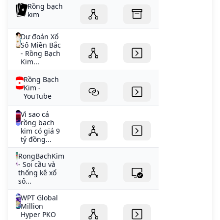
Rồng bạch
kim
Dự đoán Xổ
Số Miền Bắc
- Rồng Bạch
Kim...
Rồng Bạch
Kim -
YouTube
Vì sao cá
rồng bạch
kim có giá 9
tỷ đồng...
RongBachKim
- Soi cầu và
thống kê xổ
số...
WPT Global
Million
Hyper PKO