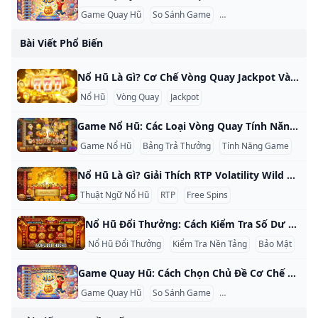
Quy tắc mới cho Thiên đường WSOP: Thiết bị điện tử và H
Rong bach kim – Soi cầu 247 rồng bạch kim chốt số hôm
Game Quay Hũ
So Sánh Game
Hướng Dẫn Người Mới
Sòng bạc tiền thưởng hàng đầu không có tiền gửi vào nă
Soi cầu bạch thủ lô miền Bắc 2 nháy hôm nay chính xác
nổ hũ đổi thưởng
game nổ hũ
nổ hũ đổi thưởng
Bài Viết Phổ Biến
Dự đoán XSMB 8/9 - Bình luận dự đoán xổ số miền Bắc 8/
WPT Global từ Chủ nhật Hyper PKO Showdown: Mua thấp
CÔNG TY CỔ PHẦN TẬP ĐOÀN COTANA
- YouTube
Hướng dẫn sự kiện WPT Paris 2024
Rồng Bạch Kim 777 – rong bach kim 8899 lô 2 nháy MB – 
Soi cầu rồng bạch kim là gì?
Đối tác toàn cầu của WPT với Câu lạc bộ bài Poker & Sòng
XSMN - Kết Quả Xổ Số Miền Nam - KQXSMN - SXMN Hôm
game nổ hũ
22bet – Trải Nghiệm Cá Cược Trực Tuyến Đẳng Cấp
Nổ Hũ Là Gì? Cơ Chế Vòng Quay Jackpot Và Những Điều Cần Biết Nổ Hũ Là Gì? Cơ Chế Vòng Quay, Jackpot Và Những Điều Cần Biết Nổ hũ là cách gọi phổ biến của nhóm trò chơi quay biểu tượng, trong đó người chơi sử dụng lượt quay để tạo ra các tổ hợp trên màn hình. Khi một tổ hợp đáp ứng điều kiện của bảng trả thưởng, hệ thống có thể cộng điểm, xu hoặc phần thưởng theo quy tắc đã công bố.
Bạn có thể chơi WPT Global ở đâu? Các quốc gia được hỗ 
Soi Cầu Xsmb 247 – Soi Cầu Ngày 04/09/2024 - chốt số đẹ
Bạch kim mắc hơn vàng bao nhiêu?
Top 5 Nhà Cái Uy Tín Nhất Việt Nam 2024
WPT Global ¥ 110 CN ¥ triệu Chủ nhật Hyper PKO Show
Kèo Bóng Đá Châu Âu: Hướng Dẫn Chi Tiết và Cách Đọc 
Nổ Hũ
Vòng Quay
Jackpot
Soi cầu Rồng Bạch Kim chính xác 100 xổ số miền bắc hô
Một phát bắn - Giải đấu Freezeout của WPT Global
Dự đoán XSMB 7/9 - Bình luận dự đoán xổ số miền Bắc 7/
Rồng Bạch Kim Chính Xác 100 - Soi Cầu Rồng Bạch Kim
Tùy chọn thanh toán tại EVERYGAME Poker: Giao dịch n
Bạch kim tính bằng gì?
Rồng Bạch Kim - YouTube
Vì sao cá rồng bạch kim có giá 9 tỷ đồng đắt nhất thế giớ
Thống kê xổ số miền Bắc - Rồng Bạch Kim
- YouTube
Dự đoán Xổ Số Miền Bắc - Rồng Bạch Kim cầu bạch thủ th
Sách hướng dẫn giải đấu WPT Australia 2024
Game Nổ Hũ: Các Loại Vòng Quay Tính Năng Và Cách Đọc Bảng Trả Thưởng Game Nổ Hũ: Các Loại Vòng Quay, Tính Năng Và Cách Đọc Bảng Trả Thưởng Game nổ hũ hiện có nhiều cấu trúc khác nhau, từ máy quay ba cột đơn giản đến trò chơi nhiều hàng, nhiều tính năng và hàng nghìn cách tạo tổ hợp. Hiểu cách hoạt động của từng loại giúp người chơi lựa chọn phiên bản phù hợp thay vì chỉ dựa vào hình ảnh hoặc giá trị jackpot.
- YouTube
CÔNG TY CỔ PHẦN TẬP ĐOÀN COTANA
Rong bach kim – Soi cầu 247 rồng bạch kim chốt số hôm
Chơi Game Bài Tiến Lên Miền Nam Miễn Phí
Dự đoán XSMB 6/9 - Bình luận dự đoán xổ số miền Bắc 6/
Game Nổ Hũ
Bảng Trả Thưởng
Tính Năng Game
Tiêu đề EPT củng cố danh tiếng của Stephen Song như 
Dự đoán XSMB 13/7 - Soi cầu dự đoán xổ số miền Bắc 13
WPT Global vs GGPoker: Bạn nên chọn nền tảng poker n
Rồng bạch kim 999 chính xác 100 qua soi cầu mb 247.
Rồng Bạch Kim - Soi cầu Rồng Bạch Kim 666 VIP miễn phí
Các giải đấu hàng ngày từ WPT Global
Chơi Tiến Lên Miền Nam Offline: Hướng Dẫn Tải Game và
Cách tải xuống WPTGO và bắt đầu
Lễ hội mùa xuân toàn cầu WPT: 7.000.000 đô la giải thư
Nổ Hũ Là Gì? Giải Thích RTP Volatility Wild Scatter Và Free Spins Nổ Hũ Là Gì? Giải Thích RTP, Volatility, Wild, Scatter Và Free Spins Khi lần đầu tìm hiểu nổ hũ là gì, người dùng thường gặp nhiều thuật ngữ tiếng Anh như RTP, volatility, Wild, Scatter và free spins. Mỗi thuật ngữ mô tả một phần của cơ chế trò chơi, nhưng không thuật ngữ nào bảo đảm một lượt quay sẽ thắng. Nổ hũ có giống máy slot không? Trong cách sử dụng phổ biến, nổ hũ thường chỉ trò chơi quay biểu tượng tương tự máy slot.
Máy đánh bạc trả tiền thật mà không cần đặt cọc Chơi mi
Paulius Plausinaitis thắng GGMmillion$ SHR với số tiền 
XSMN - Kết Quả Xổ Số Miền Nam - KQXSMN - SXMN Hôm
Martin Tsvetanov giành chiến thắng trong sự kiện chính 
Thuật Ngữ Nổ Hũ
RTP
Free Spins
Lịch trình giải đấu toàn cầu WPT 2025
Dự đoán XSMB 8/9 - Bình luận dự đoán xổ số miền Bắc 8/
Rồng Bạch Kim - Soi cầu 247 rồng bạch kim chính xác 100
Một người phụ nữ hướng dẫn lựa chọn đồ chơi tình dục
game nổ hũ
game nổ hũ
Là poker trực tuyến được gian lận?
Nổ Hũ Đổi Thưởng: Cách Kiểm Tra Số Dư Điều Kiện Và Rủi Ro Nổ Hũ Đổi Thưởng: Cách Kiểm Tra Số Dư, Điều Kiện Và Rủi Ro Nổ hũ đổi thưởng thường được dùng để mô tả trò chơi quay biểu tượng có cơ chế điểm, xu hoặc phần thưởng. Tuy nhiên, từ “đổi thưởng” không cho biết chính xác người dùng nhận được gì, điều kiện ra sao hoặc hoạt động có phù hợp với quy định tại nơi cư trú hay không.
game quay hũ
Chơi Tiến Lên Miền Nam Offline: Hướng Dẫn Tải Game và
Rồng bạch kim 999 chính xác 100 qua soi cầu mb 247.
Tại sao bạch kim đắt hơn vàng?
Khi nào và tại sao số 0 kép được thêm vào bánh xe roule
Nổ Hũ Đổi Thưởng
Kiểm Tra Nền Tảng
Bảo Mật
- YouTube
Soi cầu dự đoán XSMB chính xác 100 vip hôm nay đánh là
nổ hũ
Rồng Bạch Kim - YouTube
Game Quay Hũ: Cách Chọn Chủ Đề Cơ Chế Và Chế Độ Chơi Phù Hợp Game Quay Hũ: Cách Chọn Chủ Đề, Cơ Chế Và Chế Độ Chơi Phù Hợp Game quay hũ có thể khác nhau về chủ đề, số cột, cách tạo tổ hợp, tính năng thưởng và mức độ biến động. Người mới không cần chọn trò chơi có nhiều hiệu ứng nhất; phiên bản phù hợp là phiên bản có luật dễ hiểu và cho phép kiểm soát giá trị mỗi lượt.
22bet – Trải Nghiệm Cá Cược Trực Tuyến Đẳng Cấp
Thiết kếthi công nội thấtTủ bếpphòng ngủphòng Khách 
Giải vô địch tiền thưởng vàng: Cú sút hàng tuần của bạn
Ngày 20-25 tháng 9 năm 2024 Giải vô địch WPT Úc
WPT Global Cow Boy: Quan điểm của người chơi
Rồng Bạch Kim 888 - Soi cầu MB rồng bạch kim VIP 888 
Giải vô địch WPT Prime trở lại với Jereld Sam Shining
Rồng Bạch Kim Soi Cầu
Game Quay Hũ
So Sánh Game
Hướng Dẫn Người Mới
Xổ số Rồng Bạch Kim - Thống kê Rồng Bạch Kim chính xá
XSMN - Kết Quả Xổ Số Miền Nam - KQXSMN - SXMN Hôm
Soi cầu xổ số miền Bắc ngày 21/10/2024 chính xác
Bạn có thể chơi WPT Global ở đâu? Các quốc gia được hỗ 
nổ hũ là gì
nổ hũ là gì