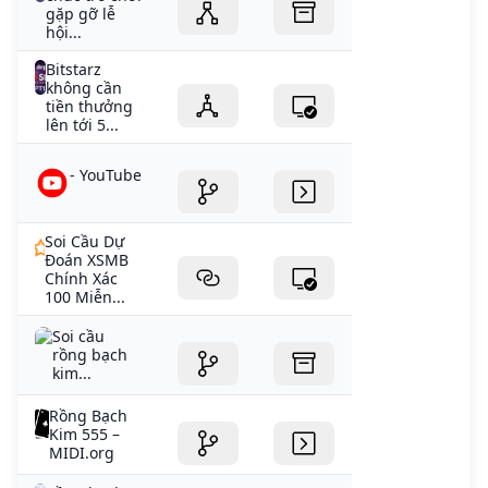
gặp gỡ lễ
hội...
Bitstarz
không cần
tiền thưởng
lên tới 5...
- YouTube
Soi Cầu Dự
Đoán XSMB
Chính Xác
100 Miễn...
Soi cầu
rồng bạch
kim...
Rồng Bạch
Kim 555 –
MIDI.org