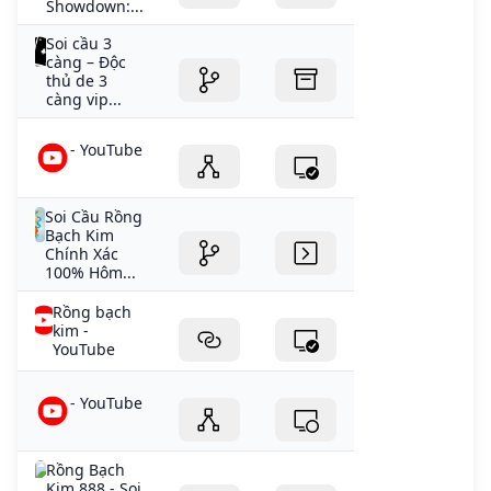
Showdown:...
Soi cầu 3
càng – Độc
thủ de 3
càng vip...
- YouTube
Soi Cầu Rồng
Bạch Kim
Chính Xác
100% Hôm...
Rồng bạch
kim -
YouTube
- YouTube
Rồng Bạch
Kim 888 - Soi