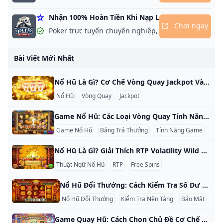
Nhà tài trợ Tiêu đề WPT Global Now cho Triton Poker Sup
Vui Cùng Dafabet – Khám Phá Thế Giới Cá Cược Đẳng Cấ
Rồng Bạch Kim chính xác 100 chốt 3 càng miễn phí hôm 
Nhận 100% Hoàn Tiền Khi Nạp Lần Đầu
WPT Global tổ chức sự kiện ở những quốc gia và khu vực
Soi cầu MB rồng bạch kim chính xác 100% chi tiết nhất W
- YouTube
Chơi ngay
Sử dụng đô la hộ chiếu toàn cầu WPT để vào các sự kiện 
Poker trực tuyến chuyên nghiệp, giành giải thưởng
Tôi có thể chơi GGPoker ở Mỹ không?
Là poker trực tuyến được gian lận?
nổ hũ là gì
Rồng Bạch Kim - YouTube
nổ hũ
Dự đoán XSMT - Soi cầu MT - Dự đoán Xổ số Miền Trung
Bài Viết Mới Nhất
Rồng Bạch Kim 555 – MIDI.org
Rồng Bạch Kim 666: Thống kê Rồng Bạch Kim 666 hôm na
Cảnh báo từ hệ thống
Texas Holdem Flop có nghĩa là gì?
Giải vô địch tiền thưởng vàng: Cú sút hàng tuần của bạn
nổ hũ
Bạn không thể tải xuống và chơi WPT Poker Global ở các
Nổ Hũ Là Gì? Cơ Chế Vòng Quay Jackpot Và Những Điều Cần Biết Nổ Hũ Là Gì? Cơ Chế Vòng Quay, Jackpot Và Những Điều Cần Biết Nổ hũ là cách gọi phổ biến của nhóm trò chơi quay biểu tượng, trong đó người chơi sử dụng lượt quay để tạo ra các tổ hợp trên màn hình. Khi một tổ hợp đáp ứng điều kiện của bảng trả thưởng, hệ thống có thể cộng điểm, xu hoặc phần thưởng theo quy tắc đã công bố.
nổ hũ đổi thưởng
Dự đoán Xổ Số Miền Bắc - Rồng Bạch Kim cầu bạch thủ th
Dự đoán XSMB 6/9 - Bình luận dự đoán xổ số miền Bắc 6/
Rồng Bạch Kim 888 - Soi cầu MB rồng bạch kim VIP 888 
Nổ Hũ
Vòng Quay
Jackpot
Rồng Bạch Kim - Phân tích & Thống kê Xổ số Chính Xác Uy
CÔNG TY CỔ PHẦN TẬP ĐOÀN COTANA
Thống kê xổ số miền Bắc - Rồng Bạch Kim
CÔNG TY CỔ PHẦN TẬP ĐOÀN COTANA
Dự đoán Xổ Số Miền Bắc - Rồng Bạch Kim cầu bạch thủ th
Rồng bạch kim me - Podcast en iVoox
Giải vô địch WPT khơi dậy tinh thần của huyền thoại Pok
Game Nổ Hũ: Các Loại Vòng Quay Tính Năng Và Cách Đọc Bảng Trả Thưởng Game Nổ Hũ: Các Loại Vòng Quay, Tính Năng Và Cách Đọc Bảng Trả Thưởng Game nổ hũ hiện có nhiều cấu trúc khác nhau, từ máy quay ba cột đơn giản đến trò chơi nhiều hàng, nhiều tính năng và hàng nghìn cách tạo tổ hợp. Hiểu cách hoạt động của từng loại giúp người chơi lựa chọn phiên bản phù hợp thay vì chỉ dựa vào hình ảnh hoặc giá trị jackpot.
Sòng bạc trực tuyến đáng tin cậy nhất: WPT Global
- YouTube
Rồng Bạch Kim 29/12/2018: Nhận định soi cầu XSMB thứ 
WPT Global: Sự lựa chọn hàng đầu cho người chơi poker
- YouTube
Game Nổ Hũ
Bảng Trả Thưởng
Tính Năng Game
Lô Đẹp Hôm Nay
Soi Cầu Rồng Bạch Kim Chính Xác 100%
Soi cầu Rồng Bạch Kim chính xác 100 miễn phí
Rake Chase là gì?
Soi Cầu Rồng Bạch Kim Chính Xác 100% Hôm Nay
- YouTube
Hướng dẫn sự kiện WPT Paris 2024
Nổ Hũ Là Gì? Giải Thích RTP Volatility Wild Scatter Và Free Spins Nổ Hũ Là Gì? Giải Thích RTP, Volatility, Wild, Scatter Và Free Spins Khi lần đầu tìm hiểu nổ hũ là gì, người dùng thường gặp nhiều thuật ngữ tiếng Anh như RTP, volatility, Wild, Scatter và free spins. Mỗi thuật ngữ mô tả một phần của cơ chế trò chơi, nhưng không thuật ngữ nào bảo đảm một lượt quay sẽ thắng. Nổ hũ có giống máy slot không? Trong cách sử dụng phổ biến, nổ hũ thường chỉ trò chơi quay biểu tượng tương tự máy slot.
Đủ điều kiện cho sự kiện chính của WPT Global thông qu
Soi cầu Rồng Bạch Kim 13/7/2020 Soi cầu Rồng Bạch Kim 
CÔNG TY CỔ PHẦN TẬP ĐOÀN COTANA
Hyper Dash trong WPT Global là gì? Đi sâu vào hành độn
Rồng Bạch Kim 888 (@rbk888) - Sketchfab
Thuật Ngữ Nổ Hũ
RTP
Free Spins
Soi cầu Rồng Bạch Kim chính xác 100 hôm nay
Công nghệ đã ảnh hưởng đến trò chơi roulette như thế 
Nhà tài trợ Tiêu đề WPT Global Now cho Triton Poker Sup
- YouTube
game nổ hũ
Soi cầu xổ số miền Bắc ngày 21/10/2024 chính xác
Nổ Hũ Đổi Thưởng: Cách Kiểm Tra Số Dư Điều Kiện Và Rủi Ro Nổ Hũ Đổi Thưởng: Cách Kiểm Tra Số Dư, Điều Kiện Và Rủi Ro Nổ hũ đổi thưởng thường được dùng để mô tả trò chơi quay biểu tượng có cơ chế điểm, xu hoặc phần thưởng. Tuy nhiên, từ “đổi thưởng” không cho biết chính xác người dùng nhận được gì, điều kiện ra sao hoặc hoạt động có phù hợp với quy định tại nơi cư trú hay không.
- YouTube
Ngôi sao đang lên của Brazil gây sốc cho tất cả mọi ngư
Soi Cầu Xsmb 247 – Soi Cầu Ngày 07/09/2024 - Chốt số đ
Nổ Hũ Đổi Thưởng
Kiểm Tra Nền Tảng
Bảo Mật
Cảnh báo từ hệ thống
- YouTube
nổ hũ
Game Quay Hũ: Cách Chọn Chủ Đề Cơ Chế Và Chế Độ Chơi Phù Hợp Game Quay Hũ: Cách Chọn Chủ Đề, Cơ Chế Và Chế Độ Chơi Phù Hợp Game quay hũ có thể khác nhau về chủ đề, số cột, cách tạo tổ hợp, tính năng thưởng và mức độ biến động. Người mới không cần chọn trò chơi có nhiều hiệu ứng nhất; phiên bản phù hợp là phiên bản có luật dễ hiểu và cho phép kiểm soát giá trị mỗi lượt.
Rồng Bạch Kim Me Flickr
Quảng cáo mới nhất của WPT Global: vé cho một số tiền 