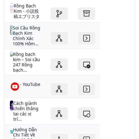
Rồng Bạch
Kim - 小説投
稿エブリスタ
Soi Cầu Rồng
Bạch Kim
Chính Xác
100% Hôm...
Rồng bạch
kim – Soi cầu
247 Rồng
bạch...
- YouTube
Cách giành
chiến thắng
tại các vị
trí...
Hướng Dẫn
Chi Tiết Về