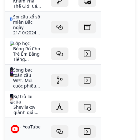
Khám Phá
Thế Giới Cá...
Soi cầu xổ số
miền Bắc
ngày
21/10/2024...
Lớp học
Bóng Rổ Cho
Trẻ Em Bằng
Tiếng...
Sòng bạc
toàn cầu
WPT: Một
cuộc phiêu...
Sự trở lại
của
Shevliakov
giành giải...
- YouTube