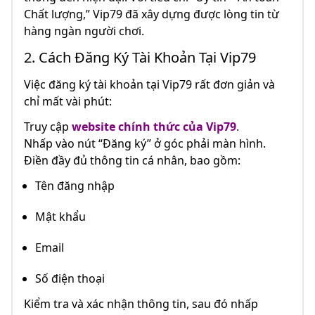
Chất lượng,” Vip79 đã xây dựng được lòng tin từ
hàng ngàn người chơi.
2. Cách Đăng Ký Tài Khoản Tại Vip79
Việc đăng ký tài khoản tại Vip79 rất đơn giản và
chỉ mất vài phút:
Truy cập
website chính thức của Vip79
.
Nhấp vào nút “Đăng ký” ở góc phải màn hình.
Điền đầy đủ thông tin cá nhân, bao gồm:
Tên đăng nhập
Mật khẩu
Email
Số điện thoại
Kiểm tra và xác nhận thông tin, sau đó nhấp