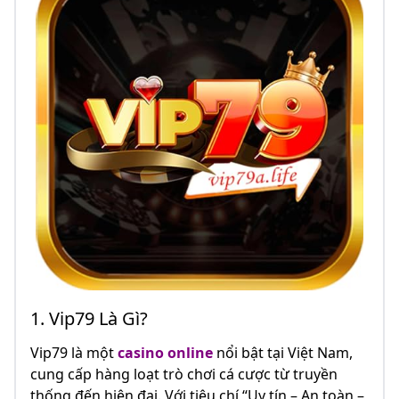
1. Vip79 Là Gì?
Vip79 là một
casino online
nổi bật tại Việt Nam,
cung cấp hàng loạt trò chơi cá cược từ truyền
thống đến hiện đại. Với tiêu chí “Uy tín – An toàn –