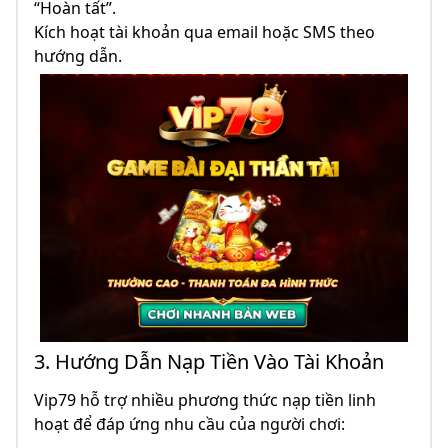
“Hoàn tất”.
Kích hoạt tài khoản qua email hoặc SMS theo
hướng dẫn.
3. Hướng Dẫn Nạp Tiền Vào Tài Khoản
Vip79 hỗ trợ nhiều phương thức nạp tiền linh
hoạt để đáp ứng nhu cầu của người chơi: