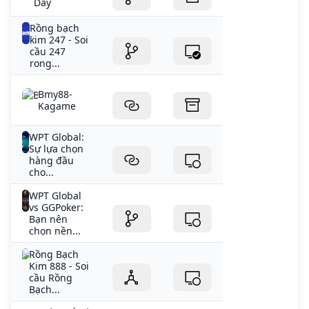
Day
Rồng bạch
kim 247 - Soi
cầu 247
rong...
Bmy88-
Kagame
WPT Global:
Sự lựa chọn
hàng đầu
cho...
WPT Global
vs GGPoker:
Bạn nên
chọn nền...
Rồng Bạch
Kim 888 - Soi
cầu Rồng
Bạch...