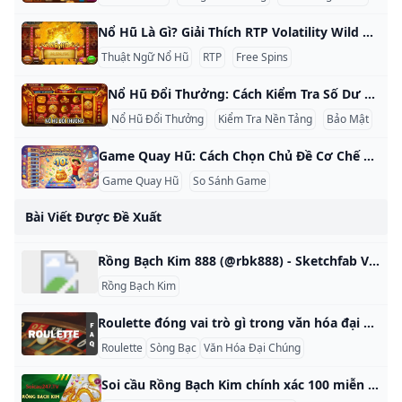
Lễ hội mùa xuân toàn cầu WPT: 7.000.000 đô la giải thư
Bạn không thể tải xuống và chơi WPT Poker Global ở các
Lô top Rồng Bạch Kim - Thống kê Lo Top Rồng bạch kim
XSMN - Kết Quả Xổ Số Miền Nam - KQXSMN - SXMN Hôm
Soi cầu Dự Đoán XSMB chính xác 100 hôm nay - Số Đẹp M
Soi Cầu Dự Đoán XSMB Chính Xác 100 Miễn Phí
Tại sao bạch kim đắt hơn vàng?
Kèo Bóng Đá Châu Âu: Hướng Dẫn Chi Tiết và Cách Đọc 
Công nghệ đã ảnh hưởng đến trò chơi roulette như thế 
Nổ Hũ Là Gì? Giải Thích RTP Volatility Wild Scatter Và Free Spins Nổ Hũ Là Gì? Giải Thích RTP, Volatility, Wild, Scatter Và Free Spins Khi lần đầu tìm hiểu nổ hũ là gì, người dùng thường gặp nhiều thuật ngữ tiếng Anh như RTP, volatility, Wild, Scatter và free spins. Mỗi thuật ngữ mô tả một phần của cơ chế trò chơi, nhưng không thuật ngữ nào bảo đảm một lượt quay sẽ thắng. Nổ hũ có giống máy slot không? Trong cách sử dụng phổ biến, nổ hũ thường chỉ trò chơi quay biểu tượng tương tự máy slot.
2025 Vụ nổ WSOP! Các định dạng mới + Giải thưởng lớn n
Rồng Bạch Kim Là Gì? Trang Web Soi Cầu Chuẩn Xác Nhất
Hyper Dash trong WPT Global là gì? Đi sâu vào hành độn
Cuộc đua gay cấn dành cho Cầu thủ xuất sắc nhất WPT m
Thuật Ngữ Nổ Hũ
RTP
Free Spins
Soi cầu dự đoán XSMB chính xác 100 vip hôm nay đánh là
NewsPicks - Rồng Bạch Kim
Rồng Bạch Kim - Soi cầu RBK - XS Rồng Bạch Kim - Infog
Rồng Bạch Kim 888 - Soi cầu MB rồng bạch kim VIP 888 
game quay hũ
nổ hũ đổi thưởng
Những quốc gia nào bị hạn chế trên WPT Global?
Nổ Hũ Đổi Thưởng: Cách Kiểm Tra Số Dư Điều Kiện Và Rủi Ro Nổ Hũ Đổi Thưởng: Cách Kiểm Tra Số Dư, Điều Kiện Và Rủi Ro Nổ hũ đổi thưởng thường được dùng để mô tả trò chơi quay biểu tượng có cơ chế điểm, xu hoặc phần thưởng. Tuy nhiên, từ “đổi thưởng” không cho biết chính xác người dùng nhận được gì, điều kiện ra sao hoặc hoạt động có phù hợp với quy định tại nơi cư trú hay không.
game nổ hũ
Soi cầu Rồng Bạch Kim chính xác 100 hôm nay
Độc thủ lô rồng bạch kim chính xác 100
Những quốc gia nào có thể chơi WPTGlobal vào năm 202
Rồng Bạch Kim 888 (@rbk888) - Sketchfab
Nổ Hũ Đổi Thưởng
Kiểm Tra Nền Tảng
Bảo Mật
Rake Chase là gì?
WPT Global Cow Boy: Quan điểm của người chơi
nổ hũ là gì
Công nghệ đã ảnh hưởng đến trò chơi roulette như thế 
Game Quay Hũ: Cách Chọn Chủ Đề Cơ Chế Và Chế Độ Chơi Phù Hợp Game Quay Hũ: Cách Chọn Chủ Đề, Cơ Chế Và Chế Độ Chơi Phù Hợp Game quay hũ có thể khác nhau về chủ đề, số cột, cách tạo tổ hợp, tính năng thưởng và mức độ biến động. Người mới không cần chọn trò chơi có nhiều hiệu ứng nhất; phiên bản phù hợp là phiên bản có luật dễ hiểu và cho phép kiểm soát giá trị mỗi lượt.
Tương lai của trò chơi roulette là gì?
Nổ Hũ Là Gì? Cơ Chế Vòng Quay Jackpot Và Những Điều C
Bạch kim mắc hơn vàng bao nhiêu?
Rồng Bạch Kim 888 - Soi cầu MB rồng bạch kim VIP 888 
Soi cầu Rồng Bạch Kim chính xác 100 xổ số miền bắc hô
Rồng Bạch Kim 666 - Soi cầu Rồng Bạch Kim 666 siêu chín
Soi cầu rồng bạch kim là gì?
Rồng Bạch Kim chính xác 100 - Soi cầu hôm nay chuẩn xá
Game Quay Hũ
So Sánh Game
Hướng Dẫn Người Mới
Rồng Bạch Kim 777 chính xác 100 - Rong bach kim 8899 -
WPT Global có ứng dụng di động không?
Soi Cầu Rồng Bạch Kim Chính Xác 100% Hôm Nay
22bet – Trải Nghiệm Cá Cược Trực Tuyến Đẳng Cấp
nổ hũ là gì
nổ hũ là gì
Bài Viết Được Đề Xuất
Rồng Bạch Kim 777 - Soi Cầu Rồng Bạch Kim Đẳng Cấp N
Bạch kim có giá trị như thế nào?
Rong bach kim – Soi cầu 247 rồng bạch kim chốt số hôm
Paulius Plausinaitis thắng GGMmillion$ SHR với số tiền 
- YouTube
Rồng Bạch Kim Chính Xác 100 - Soi Cầu Rồng Bạch Kim
Rồng Bạch Kim chính xác 100 chốt 3 càng miễn phí hôm 
Dự đoán XSMB 11/9 - Nhận định dự đoán xổ số miền Bắc
Làm cho Phil Ivey cười có thể biến thành một ngày trả lươ
Rồng Bạch Kim - YouTube
TikTok - Make Your Day
game nổ hũ
nổ hũ đổi thưởng
Lịch thi WPT Châu Á Thái Bình Dương 2024-2025
Rồng Bạch Kim 888 (@rbk888) - Sketchfab View the profile and 3D models by Rồng Bạch Kim 888 (@rbk888) View all (0) Rồng Bạch Kim 888 - đơn vị Số 1 trong làng soi cầu, chốt số, mang đến cho bạn cơ hội trúng lô đề hàng ngày. Với đội ngũ chuyên gia hàng đầu, đứng đầu là ông Hoàng Xuân Quyết tự tin giúp các bạn đang thua tha về bờ nhanh chóng. Website https://rongbachkim888.pro Member since December 27th 2023
Poker toàn cầu có phải là tiền thật không?
Soi cầu xổ số miền Bắc ngày 21/10/2024 chính xác
Dự đoán Xổ Số Miền Bắc - Rồng Bạch Kim cầu bạch thủ th
- YouTube
Các giải đấu poker trực tuyến hàng đầu để xem và chơi 
Một phát bắn - Giải đấu Freezeout của WPT Global
Hướng Dẫn Chi Tiết Về Fun88 Đăng Nhập
11 ứng dụng và trò chơi poker hay nhất dành cho Androi
Rồng Bạch Kim
Soi cầu xổ số miền Bắc ngày 21/10/2024 chính xác
Tiêu đề EPT củng cố danh tiếng của Stephen Song như 
Sự trở lại của Shevliakov giành giải thưởng hàng triệu 
Doug Polk phải đối mặt với phản ứng dữ dội khi chơi tron
Hướng Dẫn Soi Cầu Rồng Bạch Kim 666 888 Hôm Nay Cự
Rồng Bạch Kim 29/12/2018: Nhận định soi cầu XSMB thứ 
Bạn có thể chơi WPT Global ở đâu? Các quốc gia được hỗ 
- YouTube
- YouTube
WPT Global Million Hyper PKO Showdown: Chi tiết & Hướ
Rồng bạch kim me - Podcast en iVoox
404 Not Found.
nổ hũ
- YouTube
Rồng Bạch Kim chính xác 100 chốt 3 càng miễn phí hôm 
Rồng Bạch Kim 888 - Soi cầu Rồng Bạch Kim 666 miễn phí
Cách giành chiến thắng tại các vị trí trực tuyến vào năm 
Roulette đóng vai trò gì trong văn hóa đại chúng chẳng hạn như phim ảnh và văn học? Roulette đóng vai trò gì trong văn hóa đại chúng, chẳng hạn như phim ảnh và văn học? Roulette đã đóng một vai trò quan trọng trong văn hóa đại chúng, xuất hiện trong nhiều bộ phim, sách và các hình thức truyền thông khác. Trong phim ảnh, Roulette thường xuất hiện như biểu tượng của sự hào nhoáng, sang trọng và mạo hiểm. Một trong những ví dụ nổi tiếng nhất là bộ phim kinh điển “Casablanca,” trong đó trò chơi được giới thiệu nổi bật trong một số cảnh.
Cách tải xuống WPTGO và bắt đầu
Soi cầu Rồng Bạch Kim 13/7/2020 Soi cầu Rồng Bạch Kim 
Một số vụ bê bối và tranh cãi nổi tiếng về roulette trong s
Giải vô địch tiền thưởng vàng: Cú sút hàng tuần của bạn
- YouTube
Bạch kim được tính như thế nào?
Roulette
Sòng Bạc
Văn Hóa Đại Chúng
Soi cầu Rồng Bạch Kim chính xác 100 xổ số miền bắc hô
TP trong WPT poker là gì?
Điều khoản tiền thưởng toàn cầu của WPT: Tiền mặt được
Hướng dẫn sự kiện WPT Paris 2024
Chơi bài xì phé trực tuyến trên Android: Hướng dẫn năm
Timothy Chung: Từ tiệc sinh nhật đến nhà vô địch WPT P
game quay hũ
Poker toàn cầu có phải là tiền thật không?
- YouTube
Rồng Bạch Kim 777 chính xác 100 - Rong bach kim 8899 -
Soi cầu xổ số miền Bắc ngày 21/10/2024 chính xác
Thống kê xổ số miền Bắc - Rồng Bạch Kim
Soi cầu Rồng Bạch Kim chính xác 100 miễn phí Soi cầu rồng bạch kim chính xác 100 cập nhật phần chốt số nhanh nhất từ được anh em từ rongbachkim chính xác nhất được yêu thích hiện nay tham khảo ngay Soi cầu rồng bạch kim chính xác 100 là điều mà bất kỳ lô thủ nào cũng mong muốn có được, giúp anh em gia tăng cơ hội nhận thưởng hấp dẫn. Thay vì đoán mò hay “nhuận thơ tìm số” như trước đây, thì với việc soi cầu RBK kỹ lưỡng cũng giúp anh em đưa ra được những gợi ý về con số may mắn hiệu quả.
Dự đoán XSMB 7/9 - Bình luận dự đoán xổ số miền Bắc 7/