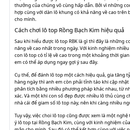
thưởng của chúng vô cùng hấp dẫn. Bởi vì những con
hợp cùng với dàn lô khung có khả năng về cao trên 
cho mình.
Cách chơi lô top Rồng Bạch Kim hiệu quả
Sau khi hiểu được lô top RBK là gì thì đây là những
năng về cao nhất trong ngày. Với kinh nghiệm nhiều
con lô top có tỉ lệ về cao trong một khoảng thời gia
em có thể áp dụng ngay gợi ý sau đây.
Cụ thể, để đánh lô top một cách hiệu quả, gia tăng t
hàng ngày thì anh em còn phải tỉnh táo khi cập nhật 
phân tích bằng nhiều phương pháp khác nhau, từ nhi
xác. Và một khi con số đẹp được nhiều lô thủ cùng ch
nhà cái để giam số lô top này, nên khi càng nhiều ng
Tuy vậy, việc choi lô top cũng được xem là một nghệ 
ý lô top tại Rồng Bạch Kim, cùng với kinh nghiệm củ
mắn cho mình. Sau đó có thể kết hợp cùng với việc n