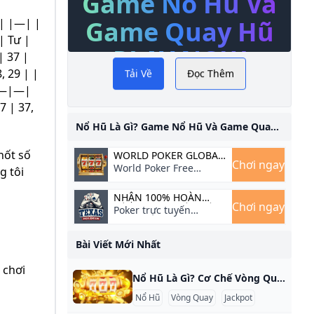
Game Nổ Hũ Và
Soi cầu rồng bạch kim là gì?
Dự đoán XSMB 2/9/2024 - Soi cầu miền Bắc ng
Soi cầu xổ số miền Bắc ngày 21/10/2024 chính 
Sách hướng dẫn giải đấu WPT Australia 2024
Game Quay Hũ
 | |—| |
Soi cầu XSMB 4-9 - Dự đoán xổ số miền bắc hô
Rồng bạch kim – Soi cầu 247 Rồng bạch kim c
| Tư |
PLAY NOW
Top 5 Nhà Cái Uy Tín Nhất Việt Nam 2024
Tùy chọn thanh toán tại EVERYGAME Poker: Gi
| 37 |
Giải vô địch WPT khơi dậy tinh thần của huyề
Giải vô địch thế giới WPT 2024 khai mạc tại Wy
, 29 | |
Tải Về
Đọc Thêm
NỔ HŨ LÀ GÌ
Các giải đấu poker trực tuyến hàng đầu để xe
Rồng Bạch Kim 777 – rong bach kim 8899 lô 2 
| |—|—|
Chơi Game Bài Tiến Lên Miền Nam Miễn Phí
Dự đoán Xổ Số Miền Bắc - Rồng Bạch Kim cầu b
 7 | 37,
Phil Ivey tổ chức trò chơi gặp gỡ lễ hội tại W
game quay hũ
N LÔ – DÀN ĐỀ – BAO LÔ – XỈU CHỦ – LÔ KÉP – XIÊN 3 – XIÊ
Nổ Hũ Là Gì? Game Nổ Hũ Và Game Quay Hũ
404 Not Found.
Chuyên gia dự đoán rồng bạch kim hướng dẫn b
hốt số
nổ hũ là gì
Các giải đấu poker trực tuyến hàng đầu để xe
WORLD POKER GLOBAL
Chơi ngay
APP
World Poker Free
g tôi
Những quốc gia nào có thể chơi WPTGlobal v
Rồng Bạch Kim - Soi cầu 247 rồng bạch kim ch
App777
Rồng bạch kim – Soi cầu 247 Rồng bạch kim c
Phần thưởng chào mừng mới của WPT Global: 
NHẬN 100% HOÀN
Chuyên gia dự đoán rồng bạch kim hướng dẫn b
Bạch kim tính bằng gì?
Chơi ngay
TIỀN KHI NẠP LẦN ĐẦU
Poker trực tuyến
Dự đoán Xổ Số Miền Bắc - Rồng Bạch Kim cầu b
WPT Global vs GGPoker: Bạn nên chọn nền tả
chuyên nghiệp, giành
giải thưởng hấp dẫn
Bmy88-Kagame
TikTok - Make Your Day
nổ hũ đổi thưởng
Bài Viết Mới Nhất
Tiền thưởng chào mừng sòng bạc trực tuyến k
- YouTube
Bitstarz không cần tiền thưởng lên tới 5 BTC 
 chơi
Chơi Game Bài Tiến Lên Miền Nam Miễn Phí
Bitstarz không cần tiền thưởng lên tới 5 BTC 
Dự báo xổ số hôm nay với phương pháp Rồng
nổ hũ
Nổ Hũ Là Gì? Cơ Chế Vòng Quay Jackpot Và Những Điều Cần Biết Nổ Hũ Là Gì? Cơ Chế Vòng Quay, Jackpot Và Những Điều Cần Biết Nổ hũ là cách gọi phổ biến của nhóm trò chơi quay biểu tượng, trong đó người chơi sử dụng lượt quay để tạo ra các tổ hợp trên màn hình. Khi một tổ hợp đáp ứng điều kiện của bảng trả thưởng, hệ thống có thể cộng điểm, xu hoặc phần thưởng theo quy tắc đã công bố.
Top 5 Nhà Cái Uy Tín Nhất Việt Nam 2024
Rồng bạch kim – Soi cầu 247 Rồng bạch kim c
Giải vô địch tiền thưởng vàng: Cú sút hàng tu
Cuộc đua gay cấn dành cho Cầu thủ xuất sắc 
Nổ Hũ
Vòng Quay
Jackpot
Dự đoán XSMB 2/9/2024 - Soi cầu miền Bắc ng
nổ hũ đổi thưởng
Bạch kim có giá trị như thế nào?
- YouTube