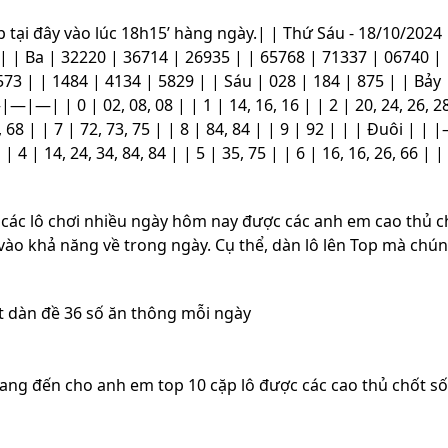
bao giờ bị thua
hí
p tại đây vào lúc 18h15’ hàng ngày.| | Thứ Sáu - 18/10/2024
| | Ba | 32220 | 36714 | 26935 | | 65768 | 71337 | 06740 | 
73 | | 1484 | 4134 | 5829 | | Sáu | 028 | 184 | 875 | | Bảy 
 Nhất
8/9/2024
—|—|—| | 0 | 02, 08, 08 | | 1 | 14, 16, 16 | | 2 | 20, 24, 26, 28
m
68, 68 | | 7 | 72, 73, 75 | | 8 | 84, 84 | | 9 | 92 | | | Đuôi | 
ấp phấn khích cao
| 4 | 14, 24, 34, 84, 84 | | 5 | 35, 75 | | 6 | 16, 16, 26, 66 | |
chuẩn – SOI CẦU VIP – 3 CÀNG – 4 CÀNG – BẠCH THỦ ĐỀ – DÀ
n chơi bổ sung
c các lô chơi nhiều ngày hôm nay được các anh em cao thủ c
vào khả năng về trong ngày. Cụ thể, dàn lô lên Top mà chún
 dàn đề 36 số ăn thông mỗi ngày
ng đến cho anh em top 10 cặp lô được các cao thủ chốt số