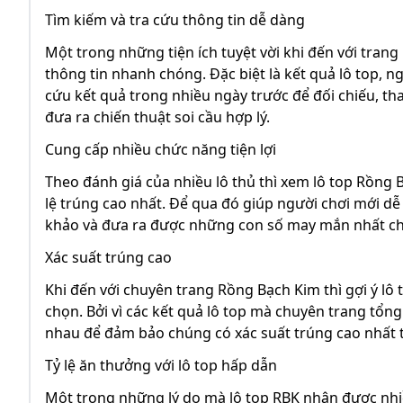
Tìm kiếm và tra cứu thông tin dễ dàng
Một trong những tiện ích tuyệt vời khi đến với tran
thông tin nhanh chóng. Đặc biệt là kết quả lô top, n
cứu kết quả trong nhiều ngày trước để đối chiếu, t
đưa ra chiến thuật soi cầu hợp lý.
Cung cấp nhiều chức năng tiện lợi
Theo đánh giá của nhiều lô thủ thì xem lô top Rồng B
lệ trúng cao nhất. Để qua đó giúp người chơi mới d
khảo và đưa ra được những con số may mắn nhất c
Xác suất trúng cao
Khi đến với chuyên trang Rồng Bạch Kim thì gợi ý lô 
chọn. Bởi vì các kết quả lô top mà chuyên trang tổn
nhau để đảm bảo chúng có xác suất trúng cao nhất 
Tỷ lệ ăn thưởng với lô top hấp dẫn
Một trong những lý do mà lô top RBK nhận được nhiều