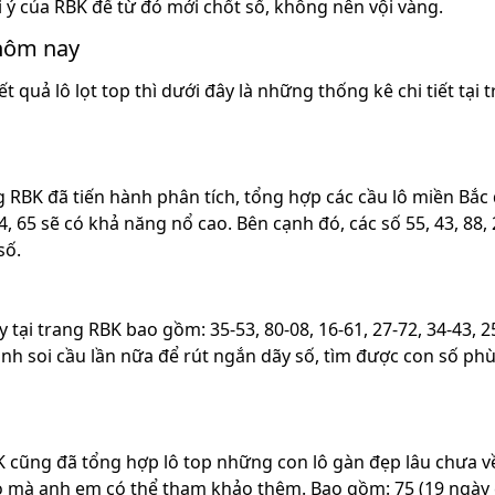
i ý của RBK để từ đó mới chốt số, không nên vội vàng.
 hôm nay
 quả lô lọt top thì dưới đây là những thống kê chi tiết tại 
g RBK đã tiến hành phân tích, tổng hợp các cầu lô miền Bắc
4, 65 sẽ có khả năng nổ cao. Bên cạnh đó, các số 55, 43, 88, 
số.
ại trang RBK bao gồm: 35-53, 80-08, 16-61, 27-72, 34-43, 25
nh soi cầu lần nữa để rút ngắn dãy số, tìm được con số ph
K cũng đã tổng hợp lô top những con lô gàn đẹp lâu chưa về
ao mà anh em có thể tham khảo thêm. Bao gồm: 75 (19 ngày