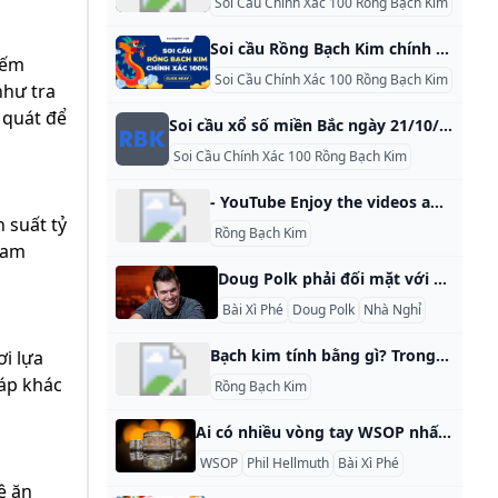
Soi Cầu Chính Xác 100 Rồng Bạch Kim
Soi cầu 3 càng – Độc thủ de 3 càng vip hôm n
Bmy88-Kagame
game nổ hũ
nổ hũ đổi thưởng
- YouTube
Soi cầu Rồng Bạch Kim chính xác 100 xổ số miền bắc hôm nay Soi cầu Rồng Bạch Kim chính xác 100 miễn phí hôm nay từ các cao thủ chuyên gia chốt số lô vàng 247. Truy cập nhận BTL đề. Lượt xem: Soi cầu Rồng Bạch Kim chính xác 100 là điều mà ai cũng ao ước, giúp tăng cơ hội trúng thưởng lớn. Thay vì đoán số ngẫu nhiên như trước đây, việc soi cầu RBK cẩn thận sẽ mang lại gợi ý về các con số may mắn.
Sách hướng dẫn giải đấu WPT Playground 202
iếm
- YouTube
Cách đủ điều kiện tham gia các sự kiện trực 
Rong bach kim – Soi cầu 247 rồng bạch kim c
Soi Cầu Chính Xác 100 Rồng Bạch Kim
như tra
XSMN - Kết Quả Xổ Số Miền Nam - KQXSMN -
nổ hũ
Đánh Lô Là Gì? Bí Quyết Thắng Lớn Siêu Dễ Ch
 quát để
Soi cầu xổ số miền Bắc ngày 21/10/2024 chính xác
Soi Cầu Rồng Bạch Kim Chính Xác 100%
Nổ Hũ Là Gì? Giải Thích RTP Volatility Wild Scat
CÔNG TY CỔ PHẦN TẬP ĐOÀN COTANA
Sách hướng dẫn giải đấu WPT Playground 202
Bạn có biết trò chơi poker trực tuyến WPTGO
Thiết kếthi công nội thấtTủ bếpphòng ngủphò
Soi Cầu Chính Xác 100 Rồng Bạch Kim
Dự đoán XSMB 12/9 - Nhận định dự đoán xổ số
Lô Đẹp Hôm Nay
Rong bach kim – Soi cầu 247 rồng bạch kim c
game nổ hũ
- YouTube Enjoy the videos and music you love, upload original content, and share it all with friends, family, and the world on YouTube.
Paulius Plausinaitis thắng GGMmillion$ SHR vớ
Cách giành chiến thắng tại các vị trí trực tuy
Soi cầu MB rồng bạch kim chính xác 100% chi 
- YouTube
 suất tỷ
Rồng Bạch Kim
Soi cầu lô chính xác 100 đánh là thắng ngày m
Thiết kếthi công nội thấtTủ bếpphòng ngủphò
Hướng dẫn rút tiền toàn cầu của WPT: Tiền mặ
Kèo Bóng Đá Châu Âu: Hướng Dẫn Chi Tiết và 
ham
Rong Bach-Kim
Mixcloud
Làm cho Phil Ivey cười có thể biến thành một n
game nổ hũ
Lịch thi WPT Châu Á Thái Bình Dương 2024-20
Doug Polk phải đối mặt với phản ứng dữ dội khi chơi trong các giải đấu của riêng mình tại The Lodge Doug Polk có nên từ bỏ việc chơi ở The Lodge không? Doug Polk gần đây đã hỏi những người theo dõi anh ấy trên X (trước đây là Twitter) rằng liệu việc anh ấy chơi trong các sự kiện tại phòng chơi bài của chính mình và có thể giành chiến thắng trong các giải đấu có phải là điều xấu hay không. Đáng ngạc nhiên là 29,5% số người được hỏi nghĩ như vậy.
Soi cầu Dự Đoán XSMB chính xác 100 hôm nay 
- YouTube
Đối tác toàn cầu của WPT với Câu lạc bộ bài P
XSMN - Kết Quả Xổ Số Miền Nam - KQXSMN -
Rồng Bạch Kim - Soi cầu Rồng Bạch Kim 666 VI
Bài Xì Phé
Doug Polk
Nhà Nghỉ
Cory Zeidman nhận tội về kế hoạch gian lận cá
Rồng Bạch Kim Soi Cầu
Soi cầu Rồng Bạch Kim chính xác 100 xổ số m
Dự đoán XSMB 2/9/2024 - Soi cầu miền Bắc ng
Rồng Bạch Kim - Soi cầu RBK - XS Rồng Bạch K
nổ hũ là gì
Soi cầu Dự Đoán XSMB chính xác 100 hôm nay 
TikTok - Make Your Day
Bạch kim tính bằng gì? Trong ngành năng lượng, bạch kim được sử dụng để chế tạo pin nhiên liệu và nhiều ứng dụng trong ngành năng lượng tái tạo và công nghệ xanh; Bạch kim là một trong những kim loại đắt đỏ nhất thế giới, đơn vị tính của bạch kim cũng là ounce.Jul 17, 2024
ơi lựa
Soi Cầu Xsmb 247 – Soi Cầu Ngày 07/09/2024 -
Cảnh báo từ hệ thống
Trò chơi roulette lần đầu tiên được chơi ở đâu 
Rồng Bạch Kim - Soi cầu 247 rồng bạch kim ch
háp khác
Rồng Bạch Kim
Soi cầu MB rồng bạch kim chính xác 100% chi 
Thống kê xổ số miền Bắc - Rồng Bạch Kim
Rồng Bạch Kim 888 - Soi cầu Rồng Bạch Kim 66
nổ hũ đổi thưởng
Dự đoán XSMT - Soi cầu MT - Dự đoán Xổ số M
Sách hướng dẫn giải đấu WPT Australia 2024
Rồng Bạch Kim - Phân tích & Thống kê Xổ số C
Ai có nhiều vòng tay WSOP nhất? World Series of Poker (WSOP) là một trong những giải đấu poker uy tín nhất trên thế giới và việc giành được một chiếc vòng tay là một trong những vinh dự cao nhất mà người chơi poker có thể đạt được. Với nhiều sự kiện được tổ chức hàng năm, sự cạnh tranh dành cho những chiếc vòng tay đáng thèm muốn này rất khốc liệt. Nhưng trong số tất cả những người chơi đã giành được vòng tay WSOP, có một người chơi vượt trội hơn những người còn lại.
Rồng bạch kim – Soi cầu 247 Rồng bạch kim c
Niwebia - NIWEBIA.COM
Dự đoán XSMB 2/9/2024 - Soi cầu miền Bắc ng
Bạch kim Đổi Lỗ Bao Nhiêu? Cập Nhật Mức Lỗ K
WSOP
Phil Hellmuth
Bài Xì Phé
Tổng giải thưởng của WPT Prime Đài Loan là b
Một phát bắn - Giải đấu Freezeout của WPT Gl
Dự báo xổ số hôm nay với phương pháp Rồng
nổ hũ
ệ ăn