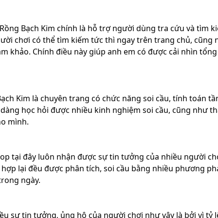
g Rồng Bạch Kim chính là hỗ trợ người dùng tra cứu và tìm k
gười chơi có thể tìm kiếm tức thì ngay trên trang chủ, cũng 
ham khảo. Chính điều này giúp anh em có được cải nhìn tổng
ạch Kim là chuyên trang có chức năng soi cầu, tính toán tần
ễ dàng học hỏi được nhiều kinh nghiệm soi cầu, cũng như t
ho mình.
top tại đây luôn nhận được sự tin tưởng của nhiều người ch
g hợp lại đều được phân tích, soi cầu bằng nhiều phương p
trong ngày.
 sự tin tưởng, ủng hộ của người chơi như vậy là bởi vì tỷ l