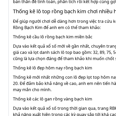
bản thân để tính toán, phân tích rồi kết hợp cùng gợ
Thống kê lô top rồng bạch kim chơi nhiều
Để giúp người chơi dễ dàng hơn trong việc tra cứu kết
Rồng Bạch Kim để anh em có thể tham khảo:
Thống kê cầu lô rồng bạch kim miền bắc
Dựa vào kết quả xổ số mới về gần nhất, chuyên tran
giá cao và lọt danh sách lô top bao gồm: 32, 89, 75, 5
cũng là lựa chọn đáng để tham khảo khi muốn chốt 
Thống kê lô đẹp hôm nay rồng bạch kim
Thống kê mới nhất những con lô đẹp lọt top hôm nay t
20. Để đảm bảo khả năng về cao, anh em nên tiến hà
may mắn cho mình.
Thống kê các lô gan rồng vàng bạch kim
Dựa vào kết quả xổ số trong thời gian qua, trang RB
khả năng xuất hiện trong các kỳ quay sắp tới khá c