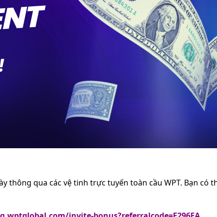
này thông qua các vệ tinh trực tuyến toàn cầu WPT. Bạn có 
ng.wptglobal.com/invite-bonus?referralcode=F296EA