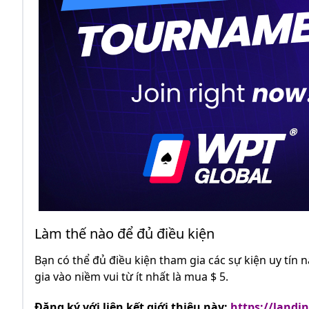
Làm thế nào để đủ điều kiện
Bạn có thể đủ điều kiện tham gia các sự kiện uy tín 
gia vào niềm vui từ ít nhất là mua $ 5.
Đăng ký với liên kết giới thiệu này:
https://landi