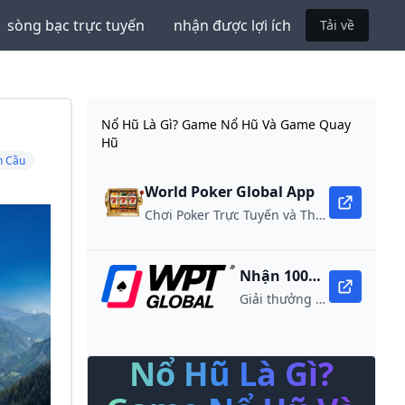
sòng bạc trực tuyến
nhận được lợi ích
Tải về
game quay hũ
Nổ Hũ Là Gì? Game Nổ Hũ Và Game Quay
Poker toàn cầu có phải là tiền thật không?
Hũ
Soi cầu Rồng Bạch Kim 13/7/2020 Soi cầu Rồng
n Cầu
Một người phụ nữ hướng dẫn lựa chọn đồ chơi
World Poker Global App
Phil Ivey tổ chức trò chơi gặp gỡ lễ hội tại W
Chơi Poker Trực Tuyến và Thắng Tiền Thật.
Texas Holdem Flop có nghĩa là gì?
Bạn có thể chơi WPT Global ở đâu? Các quốc gi
Rồng Bạch Kim - Soi cầu RBK - XS Rồng Bạch K
Nhận 100% hoàn tiền khi nạp lần đầu
Soi cầu XSMB 4-9 - Dự đoán xổ số miền bắc hô
Giải thưởng hàng ngày đảm bảo 10,000 USD
Dự đoán XSMB 12/9 - Nhận định dự đoán xổ số
Chơi bài xì phé trực tuyến trên Android: Hướ
nổ hũ là gì
Gì?
Nổ Hũ Là Gì? Game Nổ Hũ
game nổ hũ
Vui Cùng Dafabet – Khám Phá Thế Giới Cá Cư
- YouTube
Tương lai của trò chơi roulette là gì?
Và Game Quay Hũ