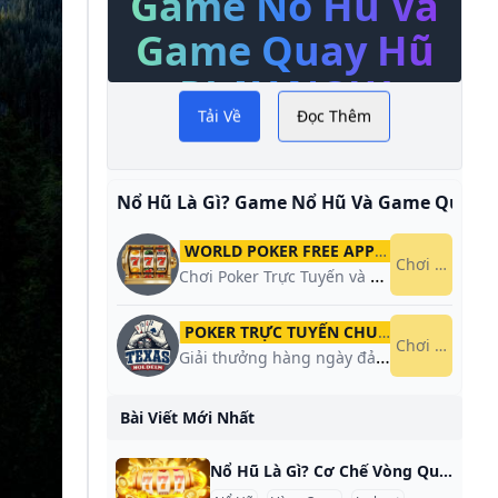
ũ Và
Lô top Rồng Bạch Kim - Thống kê Lo Top Rồn
Điều khoản tiền thưởng toàn cầu của WPT: Tiề
Đủ điều kiện cho sự kiện chính của WPT Globa
y Hũ
Soi cầu xổ số miền Bắc ngày 21/10/2024 chính 
Đối tác toàn cầu của WPT với Câu lạc bộ bài P
Chơi Game Bài Tiến Lên Miền Nam Miễn Phí
OW
Paulius Plausinaitis thắng GGMmillion$ SHR vớ
Cuộc đua gay cấn dành cho Cầu thủ xuất sắc 
- YouTube
N LÔ – DÀN ĐỀ – BAO LÔ – XỈU CHỦ – LÔ KÉP – XIÊN 3 – XIÊ
Tổng giải thưởng của WPT Prime Đài Loan là b
Tải Về
Đọc Thêm
Ngôi sao đang lên của Brazil gây sốc cho tất 
Nổ Hũ Đổi Thưởng: Cách Kiểm Tra Số Dư Điều 
- YouTube
- YouTube
- YouTube
game nổ hũ
Soi cầu dự đoán XSMB chính xác 100 vip hôm n
Nổ Hũ Là Gì? Game Nổ Hũ Và Game Quay 
Soi cầu xổ số miền Bắc ngày 21/10/2024 chính 
Top 5 sòng bạc trực tuyến năm 2025: chơi ở đâ
nổ hũ
Rồng Bạch Kim Soi Cầu
WORLD POKER FREE APP777
Tiền thưởn
Chơi ngay
404 Not Found.
RongBachKim - Soi cầu và thống kê xổ số miề
Chơi Poker Trực Tuyến và Thắng Tiền Thật.
Trò chơi roulette lần đầu tiên được chơi ở đâu 
Hướng dẫn rút tiền toàn cầu của WPT: Tiền mặ
Hướng Dẫn Chi Tiết Về Fun88 Đăng Nhập
- YouTube
POKER TRỰC TUYẾN CHUYÊN NGHIỆP, GIÀNH GIẢI THƯỞNG HẤP DẪN
Chơi ngay
Khi nào và tại sao số 0 kép được thêm vào bán
2025 Vụ nổ WSOP! Các định dạng mới + Giải th
Giải thưởng hàng ngày đảm bảo 10,000 USD
Cuộc đua gay cấn dành cho Cầu thủ xuất sắc 
Soi cầu xổ số miền Bắc ngày 21/10/2024 chính 
Soi cầu xổ số miền Bắc ngày 21/10/2024 chính 
Rong bach kim – Soi cầu 247 rồng bạch kim c
nổ hũ đổi thưởng
Bài Viết Mới Nhất
Kèo Bóng Đá Châu Âu: Hướng Dẫn Chi Tiết và 
Độc thủ lô rồng bạch kim chính xác 100
Texas Holdem Flop có nghĩa là gì?
Game Quay Hũ: Cách Chọn Chủ Đề Cơ Chế Và 
Soi cầu xổ số miền Bắc ngày 21/10/2024 chính 
Cách đủ điều kiện tham gia các sự kiện trực 
nổ hũ là gì
Nổ Hũ Là Gì? Cơ Chế Vòng Quay Jackpot Và Những Điều Cần Biết Nổ Hũ Là Gì? Cơ Chế Vòng Quay, Jackpot Và Những Điều Cần Biết Nổ hũ là cách gọi phổ biến của nhóm trò chơi quay biểu tượng, trong đó người chơi sử dụng lượt quay để tạo ra các tổ hợp trên màn hình. Khi một tổ hợp đáp ứng điều kiện của bảng trả thưởng, hệ thống có thể cộng điểm, xu hoặc phần thưởng theo quy tắc đã công bố.
WPT Global: Sự lựa chọn hàng đầu cho người 
nổ hũ đổi thưởng
Ai đã phát minh ra trò chơi roulette?
Giải vô địch tiền thưởng vàng: Cú sút hàng tu