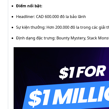
Điểm nổi bật:
Headliner: CAD 600.000 đô la bảo lãnh
Sự kiện thưởng: Hơn 200.000 đô la trong các giải
Định dạng đặc trưng: Bounty Mystery, Stack Monst