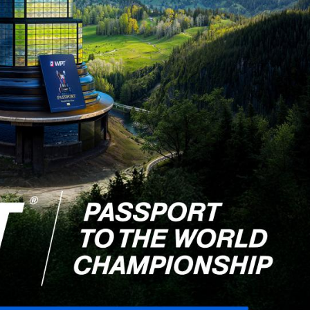
Game Nổ H
hí
ể thao
Game Qua
 - Dàn Đề 35 Số
PLAY N
$ 3580 phần thưởng
chuẩn – SOI CẦU VIP – 3 CÀNG – 4 CÀNG – BẠCH THỦ ĐỀ – DÀ
NỔ HŨ
ide Ultimate Guide
 suốt lịch sử là gì?
biệt của bạn tại WPT Global
hí chính xác
ng Bạch Kim