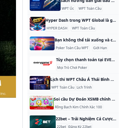
Giải vô địch WPT Prime trở lại với Jereld Sam S
Rồng Bạch Kim chính xác 100 - Soi cầu hôm na
James Obst giành chức vô địch WPT Australia 
Sách hướng dẫn giải đấu WPT Australia 2024 Cuốn sách này cung cấp thông tin chi tiết về Giải đấu WPT Australia 2024, bao gồm lịch thi đấu, phí tham gia, cơ cấu giải đấu và các quy tắc quan trọng. Giải đấu sẽ được tổ chức tại The Star Casino ở Gold Coast, Úc từ ngày 20 đến ngày 25 tháng 9 năm 2024. Sự kiện chính là Giải đấu vô địch trị giá 8.000 đô la Úc và người tham gia có thể đủ điều kiện thông qua nhiều giải đấu vệ tinh.
Rong bach kim – Soi cầu 247 rồng bạch kim c
Soi cầu rồng bạch kim là gì?
Rồng Bạch Kim Là Gì? Trang Web Soi Cầu Chuẩ
WPT Úc
WPT Toàn Cầu
Sự ra đời của sòng bạc trực tuyến đã tác động
Sách hướng dẫn giải đấu WPT Australia 2024
Dự báo xổ số hôm nay với phương pháp Rồng
game nổ hũ
Soi cầu dự đoán XSMB chính xác 100 vip hôm n
Hyper Dash trong WPT Global là gì? Đi sâu vào hành động poker nhanh chóng ly kỳ! Hyper Dash là một loạt giải đấu của poker hành động nhiều hơn, lý tưởng cho những người chơi thích tốc độ nhanh hơn. Thay vì ngồi xung quanh và xem một giải đấu dài diễn ra, những sự kiện này bắt đầu vào thời gian xác định trước mỗi giờ (trong UTC) và kết thúc trong khoảnh khắc. Cách nó hoạt động Thời gian bắt đầu theo lịch trình Mỗi giải đấu bắt đầu vào cùng một giờ ở UTC (0:40, 1:40, 2:40, v.
nổ hũ đổi thưởng
- YouTube
Các giải đấu hàng ngày từ WPT Global
Dự đoán XSMB 7/9 - Bình luận dự đoán xổ số m
HYPER DASH
WPT Toàn Cầu
Texas Holdem
Giải vô địch tiền thưởng vàng: Cú sút hàng tu
nổ hũ đổi thưởng
2025 Vụ nổ WSOP! Các định dạng mới + Giải th
Bạn không thể tải xuống và chơi WPT Poker Global ở các quốc gia và khu vực bên dưới Người chơi ở hơn 100 quốc gia có thể truy cập WPT Global Poker, nhưng có những hạn chế cụ thể dựa trên quy định của địa phương. Tại sao bạn không thể tải xuống và chơi WPT Poker Global ở các quốc gia và khu vực bên dưới Các quốc gia có thể truy cập WPT Global Người chơi có thể đăng ký và tải xuống WPT Global từ các khu vực sau:
Đánh giá về Everygame Poker: Hướng dẫn chơi
Nguồn gốc của cái tên Roulette là gì?
Rồng Bạch Kim 777 – rong bach kim 8899 lô 2 
Soi cầu xổ số miền Bắc ngày 21/10/2024 chính 
Soi cầu Dự Đoán XSMB chính xác 100 hôm nay 
Thống kê xổ số miền Bắc - Rồng Bạch Kim
Poker Toàn Cầu WPT
Giới Hạn
TikTok - Make Your Day
Bạch kim khác gì vàng trắng?
Bitstarz không cần tiền thưởng lên tới 5 BTC 
nổ hũ là gì
Tùy chọn thanh toán tại EVERYGAME Poker: Giao dịch nhanh chóng và dễ dàng Everygame Poker cung cấp nhiều tùy chọn thanh toán toàn diện để tạo điều kiện cho người chơi gửi và rút tiền dễ dàng. Cho dù bạn thích phương thức ngân hàng truyền thống hay Ví điện tử và tiền điện tử hiện đại, Everygame đều có thể đáp ứng nhu cầu của bạn. Phương thức thanh toán có sẵn Tại EVERYGAME Poker, bạn có thể chọn từ một số phương thức thanh toán phổ biến để nạp tiền vào tài khoản của mình:
Cuộc đua gay cấn dành cho Cầu thủ xuất sắc 
Rồng Bạch Kim 29/12/2018: Nhận định soi cầu
Doug Polk phải đối mặt với phản ứng dữ dội kh
Rồng Bạch Kim - Soi cầu Rồng Bạch Kim 666 VI
Mọi Trò Chơi Poker
Tùy Chọn Thanh Toán
T
Soi cầu Rồng Bạch Kim chính xác 100 xổ số m
Bạch kim mắc hơn vàng bao nhiêu?
Bạch kim khác gì so với vàng trắng?
Rồng Bạch Kim Là Gì? Trang Web Soi Cầu Chuẩ
Trò chơi roulette lần đầu tiên được chơi ở đâu 
- YouTube
Roulette đóng vai trò gì trong văn hóa đại c
nổ hũ là gì
Rồng bạch kim – Soi cầu 247 Rồng bạch kim c
Lịch thi WPT Châu Á Thái Bình Dương 2024-2025 World Poker Tour (WPT) đã công bố một số sự kiện trong lịch trình Châu Á Thái Bình Dương vào năm 2024 và 2025. Dưới đây là thông tin chi tiết chính: Lịch thi WPT Châu Á Thái Bình Dương 2024 WPT Prime Vietnam: Từ ngày 14 đến ngày 27 tháng 5 năm 2024 tại Crown Poker Club, Hà Nội, Việt Nam WPT Prime Đài Loan: Từ ngày 6 đến ngày 19 tháng 8 năm 2024 tại Asia Poker Arena ở Thành phố Đài Bắc, Đài Loan
Cách đủ điều kiện tham gia các sự kiện trực 
CÔNG TY CỔ PHẦN TẬP ĐOÀN COTANA
Phil Ivey tổ chức trò chơi gặp gỡ lễ hội tại W
Soi cầu MB rồng bạch kim chính xác 100% chi 
Rồng Bạch Kim chính xác 100 chốt 3 càng miễ
WPT Toàn Cầu
Lịch Trình
Phil Ivey tổ chức trò chơi gặp gỡ lễ hội tại W
Rồng Bạch Kim 777 – rong bach kim 8899 lô 2 
Bạch kim khác gì vàng trắng?
Dự đoán XSMB 14/9 - Bình luận dự đoán xổ số
Dự đoán XSMT - Soi cầu MT - Dự đoán Xổ số M
Xổ số Rồng Bạch Kim - Thống kê Rồng Bạch Ki
game quay hũ
- YouTube
Top 5 sòng bạc trực tuyến năm 2025: chơi ở đâ
Soi cầu Dự Đoán XSMB chính xác 100 hôm nay - Số Đẹp Miễn Phí Soi cầu dự đoán XSMB chính xác 100 áp dụng các phương pháp soi cầu lô đề chính xác nhất để dự đoán số đẹp hôm nay, Miễn Phí. trực tiếp soi cầu XSMB với tỷ lệ ăn lô cao nhất. Cao thủ soi cầu 247 chuyên đưa ra những phương pháp soi cầu dự đoán XSMB chính xác 100 có độ chính xác cao. Anh em đang khát khao chiến thắng có thể tham khảo các số đẹp tại đây.
Rồng bạch kim - Soi cầu rồng bạch kim chính 
Mixcloud
Rồng bạch kim – Soi cầu 247 Rồng bạch kim c
TikTok - Make Your Day
Rồng Bạch Kim Chính Xác 100
Soi cầu Dự Đoán XSMB chính xác 100 hôm nay 
- YouTube
Soi cầu rồng bạch kim (soicaurongbachkim) F
game quay hũ
Doug Polk phải đối mặt với phản ứng dữ dội kh
Hyper Dash trong WPT Global là gì? Đi sâu và
TikTok - Make Your Day
22bet – Trải Nghiệm Cá Cược Trực Tuyến Đẳng Cấp 22bet là một nền tảng cá cược trực tuyến uy tín, được rất nhiều người chơi tại Việt Nam tin tưởng và lựa chọn. Với giao diện thân thiện, dịch vụ đa dạng và các chương trình khuyến mãi hấp dẫn, 22bet đã trở thành điểm đến lý tưởng cho những ai yêu thích cá cược thể thao, casino và các trò chơi trực tuyến. 1. Giới Thiệu Về 22bet 22bet được thành lập từ năm 2017 và đã nhanh chóng trở thành một trong những nhà cái hàng đầu trong ngành công nghiệp cá cược trực tuyến.
Soi cầu xổ số miền Bắc ngày 21/10/2024 chính 
Phil Ivey tổ chức trò chơi gặp gỡ lễ hội tại W
WPT Australia Returns: Thời điểm quan trọng c
Rồng Bạch Kim chính xác 100 - Soi cầu hôm na
22bet
Đăng Ký 22bet
Nạp Tiền 22bet