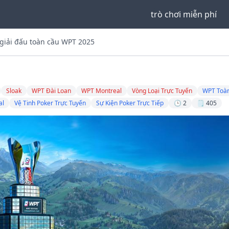
trò chơi miễn phí
 giải đấu toàn cầu WPT 2025
iới?
Sloak
WPT Đài Loan
WPT Montreal
Vòng Loại Trực Tuyến
WPT Toà
25 qua các vệ tinh toàn cầu WPT
al
Vệ Tinh Poker Trực Tuyến
Sự Kiện Poker Trực Tiếp
🕒 2
🗒️ 405
ôm nay VIP MB
– Dàn đề 35 số
im MB hôm nay
MB hôm nay
g
100
uper High Roller Series
rực tuyến của bạn
Nổ Hũ Là 
iới?
Chơi Phù Hợp
MB hôm nay
rực tuyến của bạn