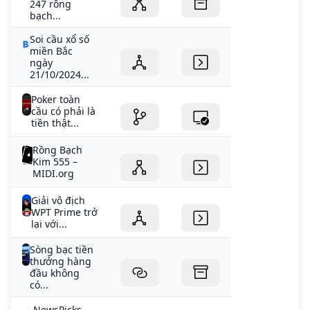
247 rồng
bạch...
Soi cầu xổ số
miền Bắc
ngày
21/10/2024...
Poker toàn
cầu có phải là
tiền thật...
Rồng Bạch
Kim 555 –
MIDI.org
Giải vô địch
WPT Prime trở
lại với...
Sòng bạc tiền
thưởng hàng
đầu không
có...
NewsPicks -