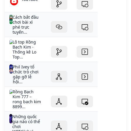
Cách bắt đầu
chơi bài xì
phé trực
tuyến...
Lô top Rồng
Bạch Kim -
Thống kê Lo
Top...
Phil Ivey tổ
chức trò chơi
gặp gỡ lễ
hội...
Rồng Bạch
Kim 777 –
rong bach kim
8899...
Những quốc
gia nào có thể
chơi