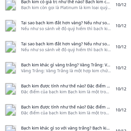
Bạch kim có giá trị như thế nào? Bạch kim còn gọi là Platinum là kim loại quý có giá trị cao gấp 17 - 2 lần so với vàng 99.99. Bạch kim có màu trắng có độ bóng và sáng cao hơn vàng trắng. Bạch kim có tỷ trọng cao hơn vàng do đó nữ trang trang làm bằng bạch kim nặng hơn rất nhiều so với nữ trang vàng có cùng kiểu dáng và kích cở.
10/12
Bạch kim còn gọi là Platinum là kim loại quý có giá trị cao gấp 1,7 - 2 lần so với vàng 99.99. Bạch kim có màu trắng, có độ bóng và sáng cao hơn vàng trắng. Bạch kim có tỷ trọng cao hơn vàng do đó nữ trang trang làm bằng bạch kim nặng hơn rất nhiều so với nữ trang vàng có cùng kiểu dáng và kích cở.
Tại sao bạch kim đắt hơn vàng? Nếu như so sánh về độ quý hiếm thì bạch kim sẽ khan hiếm hơn so với vàng trắng. Chính bởi bạch kim là kim loại quý hiếm chủ yếu là platin và có màu sắc độ bền… hơn hẳn vàng trắng vì vậy giá cả của bạch kim có thể đắt gấp 2 lần vàng trắng.
10/12
Nếu như so sánh về độ quý hiếm thì bạch kim sẽ khan hiếm hơn so với vàng trắng. Chính bởi bạch kim là kim loại quý hiếm chủ yếu là platin, và có màu sắc, độ bền… hơn hẳn vàng trắng vì vậy giá cả của bạch kim có thể đắt gấp 2 lần vàng trắng.
Tại sao bạch kim đắt hơn vàng? Nếu như so sánh về độ quý hiếm thì bạch kim sẽ khan hiếm hơn so với vàng trắng. Chính bởi bạch kim là kim loại quý hiếm chủ yếu là platin và có màu sắc độ bền… hơn hẳn vàng trắng vì vậy giá cả của bạch kim có thể đắt gấp 2 lần vàng trắng.
10/12
Nếu như so sánh về độ quý hiếm thì bạch kim sẽ khan hiếm hơn so với vàng trắng. Chính bởi bạch kim là kim loại quý hiếm chủ yếu là platin, và có màu sắc, độ bền… hơn hẳn vàng trắng vì vậy giá cả của bạch kim có thể đắt gấp 2 lần vàng trắng.
Bạch kim khác gì vàng trắng? Vàng Trắng: Vàng Trắng là một hợp kim chứa vàng paladi niken và một số kim loại khác. Thành phần chính của Vàng Trắng là vàng. Bạch Kim: Bạch Kim là một kim loại nguyên chất chứ không phải hợp kim như vàng trắng. Thành phần nguyên tố của nó là platin và không hề chứa vàng.
10/12
Vàng Trắng: Vàng Trắng là một hợp kim chứa vàng, paladi, niken và một số kim loại khác. Thành phần chính của Vàng Trắng là vàng. Bạch Kim: Bạch Kim là một kim loại nguyên chất chứ không phải hợp kim như vàng trắng. Thành phần nguyên tố của nó là platin và không hề chứa vàng.
Bạch kim được tính như thế nào? Đặc điểm của bạch kim Bạch kim là một trong những kim loại đắt đỏ nhất thế giới đơn vị tính của bạch kim cũng là ounce.Jul 17 2024
10/12
Đặc điểm của bạch kim Bạch kim là một trong những kim loại đắt đỏ nhất thế giới, đơn vị tính của bạch kim cũng là ounce.Jul 17, 2024
Bạch kim được tính như thế nào? Đặc điểm của bạch kim Bạch kim là một trong những kim loại đắt đỏ nhất thế giới đơn vị tính của bạch kim cũng là ounce.Jul 17 2024
10/12
Đặc điểm của bạch kim Bạch kim là một trong những kim loại đắt đỏ nhất thế giới, đơn vị tính của bạch kim cũng là ounce.Jul 17, 2024
Bạch kim khác gì so với vàng trắng? Bạch kim có màu trắng có độ bóng và sáng cao hơn vàng trắng. Bạch kim có tỷ trọng cao hơn vàng do đó nữ trang trang làm bằng bạch kim nặng hơn rất nhiều so với nữ trang vàng có cùng kiểu dáng và kích cở. Hiện nay người tiêu dùng thường gọi vàng trắng là bạch kim.
10/12