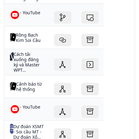
- YouTube
Rồng Bạch
Kim Soi Cầu
Cách tải
xuống đăng
ký và Master
WPT...
Cảnh báo từ
hệ thống
- YouTube
Dự đoán XSMT
- Soi cầu MT -
Dự đoán Xổ...