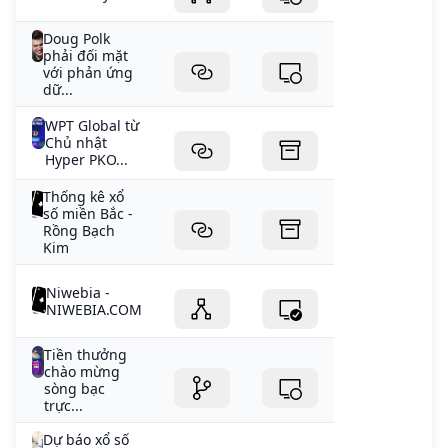
Doug Polk
phải đối mặt
với phản ứng
dữ...
WPT Global từ
Chủ nhật
Hyper PKO...
Thống kê xổ
số miền Bắc -
Rồng Bạch
Kim
Niwebia -
NIWEBIA.COM
Tiền thưởng
chào mừng
sòng bạc
trực...
Dự báo xổ số