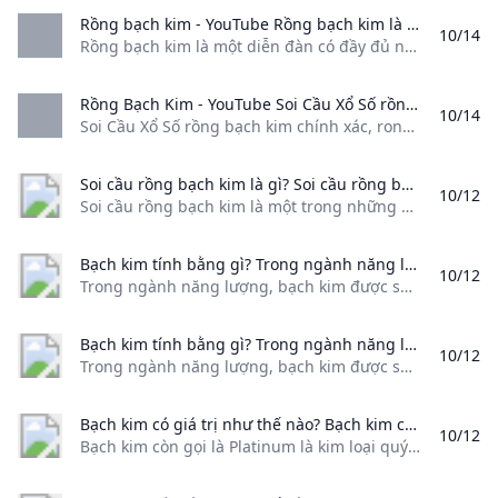
Top 5 Nhà Cái Uy Tín Nhất Việt Nam 2024
Poker toàn cầu có phải là tiền thật không?
- YouTube
Rồng bạch kim - YouTube Rồng bạch kim là một diễn đàn có đầy đủ những thông tin hay để người chơi xổ số tìm kiếm soi cầu 247 rồng bạch kim tổng hợp những cầu lô ngày chính xác 100W...
Bạch kim mắc hơn vàng bao nhiêu?
10/14
- YouTube
Cách giành chiến thắng tại các vị trí trực tuyến vào năm 20
Rồng bạch kim là một diễn đàn có đầy đủ những thông tin hay để người chơi xổ số tìm kiếm, soi cầu 247 rồng bạch kim tổng hợp những cầu lô ngày chính xác 100W…
game nổ hũ
nổ hũ
nổ hũ là gì
Bạch kim mắc hơn vàng bao nhiêu?
Tùy chọn thanh toán tại EVERYGAME Poker: Giao dịch nha
Những quốc gia nào có thể chơi WPTGlobal vào năm 2024?
Rồng Bạch Kim - YouTube Soi Cầu Xổ Số rồng bạch kim chính xác rongbachkim là diễn đàn thảo luận chém gió về xổ số số 1 việt nam. Tại đây bạn có cơ hội gặp gỡ nhiều chuyên gia về s...
Game Nổ Hũ: Các Loại Vòng Quay Tính Năng Và Cách Đọ
10/14
- YouTube
Game Nổ Hũ: Các Loại Vòng Quay Tính Năng Và Cách Đọc 
Soi Cầu Xổ Số rồng bạch kim chính xác, rongbachkim là diễn đàn thảo luận, chém gió về xổ số số 1 việt nam. Tại đây bạn có cơ hội gặp gỡ nhiều chuyên gia về s…
Rồng bạch kim – Soi cầu 247 Rồng bạch kim chốt số MB
Soi Cầu Rồng Bạch Kim Chính Xác 100% Hôm Nay
Các giải đấu hàng ngày từ WPT Global
Những quốc gia nào có thể chơi WPTGlobal vào năm 202
Sử dụng đô la hộ chiếu toàn cầu WPT để vào các sự kiện cổ
WPT Global tổ chức sự kiện ở những quốc gia và khu vực n
Soi cầu rồng bạch kim là gì? Soi cầu rồng bạch kim là một trong những phép tắc được nhiều người chơi lô đề online mến mộ và nhập cuộc lựa chọn. Đây là một trong những cách thức chơi khá dễ chơi đối với những tân thủ mới khởi đầu chơi.
Dự báo xổ số hôm nay với phương pháp Rồng Bạch Kim
10/12
Đủ điều kiện tham quan Red Dragon Poker Tour Jeju 2025 q
Soi cầu MB rồng bạch kim chính xác 100% chi tiết nhất Wix
Soi cầu rồng bạch kim là một trong những phép tắc được nhiều người chơi lô đề online mến mộ và nhập cuộc lựa chọn. Đây là một trong những cách thức chơi khá dễ chơi đối với những tân thủ mới khởi đầu chơi.
- YouTube
Chơi bài xì phé trực tuyến trên Android: Hướng dẫn năm 2
Bạch kim tính bằng gì?
Soi cầu dự đoán XSMB chính xác 100 vip hôm nay đánh là
Rong bach kim – Soi cầu 247 rồng bạch kim chốt số hôm n
Rồng bạch kim 888 - Soi cầu rồng bạch kim chính xác 100
Bạch kim tính bằng gì? Trong ngành năng lượng bạch kim được sử dụng để chế tạo pin nhiên liệu và nhiều ứng dụng trong ngành năng lượng tái tạo và công nghệ xanh; Bạch kim là một trong những kim loại đắt đỏ nhất thế giới đơn vị tính của bạch kim cũng là ounce.Jul 17 2024
Rồng Bạch Kim - YouTube
10/12
Rồng Bạch Kim Chính Xác 100 - Soi Cầu Rồng Bạch Kim
Lịch thi WPT Châu Á Thái Bình Dương 2024-2025
Trong ngành năng lượng, bạch kim được sử dụng để chế tạo pin nhiên liệu và nhiều ứng dụng trong ngành năng lượng tái tạo và công nghệ xanh; Bạch kim là một trong những kim loại đắt đỏ nhất thế giới, đơn vị tính của bạch kim cũng là ounce.Jul 17, 2024
Dự đoán XSMB 11/9 - Nhận định dự đoán xổ số miền Bắc
Sự trở lại của Shevliakov giành giải thưởng hàng triệu eu
- YouTube
Cách chơi WPT Global trên máy tính của bạn 2024
WPT Global vs GGPoker: Bạn nên chọn nền tảng poker nào
Tiền thưởng chào mừng sòng bạc trực tuyến không có tiền
Bạch kim tính bằng gì? Trong ngành năng lượng bạch kim được sử dụng để chế tạo pin nhiên liệu và nhiều ứng dụng trong ngành năng lượng tái tạo và công nghệ xanh; Bạch kim là một trong những kim loại đắt đỏ nhất thế giới đơn vị tính của bạch kim cũng là ounce.Jul 17 2024
10/12
Trong ngành năng lượng, bạch kim được sử dụng để chế tạo pin nhiên liệu và nhiều ứng dụng trong ngành năng lượng tái tạo và công nghệ xanh; Bạch kim là một trong những kim loại đắt đỏ nhất thế giới, đơn vị tính của bạch kim cũng là ounce.Jul 17, 2024
Bạch kim có giá trị như thế nào? Bạch kim còn gọi là Platinum là kim loại quý có giá trị cao gấp 17 - 2 lần so với vàng 99.99. Bạch kim có màu trắng có độ bóng và sáng cao hơn vàng trắng. Bạch kim có tỷ trọng cao hơn vàng do đó nữ trang trang làm bằng bạch kim nặng hơn rất nhiều so với nữ trang vàng có cùng kiểu dáng và kích cở.
10/12
Bạch kim còn gọi là Platinum là kim loại quý có giá trị cao gấp 1,7 - 2 lần so với vàng 99.99. Bạch kim có màu trắng, có độ bóng và sáng cao hơn vàng trắng. Bạch kim có tỷ trọng cao hơn vàng do đó nữ trang trang làm bằng bạch kim nặng hơn rất nhiều so với nữ trang vàng có cùng kiểu dáng và kích cở.