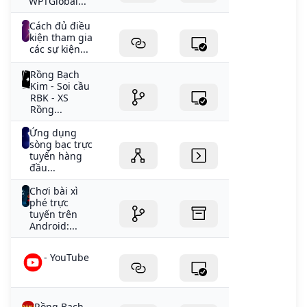
WPTGlobal...
Cách đủ điều
kiện tham gia
các sự kiện...
Rồng Bạch
Kim - Soi cầu
RBK - XS
Rồng...
Ứng dụng
sòng bạc trực
tuyến hàng
đầu...
Chơi bài xì
phé trực
tuyến trên
Android:...
- YouTube
Rồng Bạch