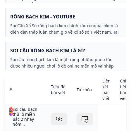
Xổ số Rồng Bạch Kim - Thống kê Rồng Bạch Kim chính xá
Đánh giá về Everygame Poker: Hướng dẫn chơi Poker trự
bạch kim tổng hợp những cầu lô ngày chính xác 100W...
Luật Chơi Poker Online tại DA88
Rong bach kim – Soi cầu 247 rồng bạch kim chốt số hôm
RỒNG BẠCH KIM - YOUTUBE
- YouTube
Soi Cầu Xổ Số rồng bạch kim chính xác rongbachkim là
diễn đàn thảo luận chém gió về xổ số số 1 việt nam. Tại
đây bạn có cơ hội gặp gỡ nhiều chuyên gia về s...
SOI CẦU RỒNG BẠCH KIM LÀ GÌ?
Soi cầu rồng bạch kim là một trong những phép tắc
được nhiều người chơi lô đề online mến mộ và nhập
cuộc lựa chọn. Đây là một trong những cách thức chơi
game nổ hũ
khá dễ chơi đối với những tân thủ mới khởi đầu chơi.
Liên
Chi
404 Not Found.
Tiêu đề
kết
tiết
#
Từ khóa
bài viết
bài
bài
Rồng bạch kim me – Podcast – Podtail
viết
viết
Bạch kim có giá trị như thế nào?
Vì sao cá rồng bạch kim có giá 9 tỷ đồng đắt nhất thế giớ
Soi cầu bạch
Soi Cầu Xsmb 247 – Soi Cầu Ngày 04/09/2024 - chốt số đẹ
thủ lô miền
Bắc 2 nháy
Soi cầu XSMB 4-9 - Dự đoán xổ số miền bắc hôm nay ngày
hôm...
Rong bach kim – Soi cầu 247 rồng bạch kim chốt số hôm