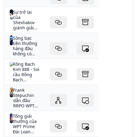
Sự trở lại
của
Shevliakov
giành giải...
Sòng bạc
tiền thưởng
hàng đầu
không có...
Rồng Bạch
Kim 888 - Soi
cầu Rồng
Bạch...
Frank
Stepuchin
dẫn đầu
RRPO WPT...
Tổng giải
thưởng của
WPT Prime
Đài Loan...