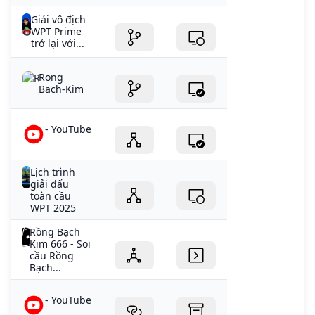
Giải vô địch
WPT Prime
trở lại với...
Rong
Bach-Kim
- YouTube
Lịch trình
giải đấu
toàn cầu
WPT 2025
Rồng Bạch
Kim 666 - Soi
cầu Rồng
Bạch...
- YouTube