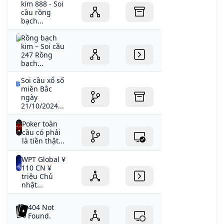
kim 888 - Soi
cầu rồng
bạch...
Rồng bạch
kim – Soi cầu
247 Rồng
bạch...
Soi cầu xổ số
miền Bắc
ngày
21/10/2024...
Poker toàn
cầu có phải
là tiền thật...
WPT Global ¥
110 CN ¥
triệu Chủ
nhật...
404 Not
Found.