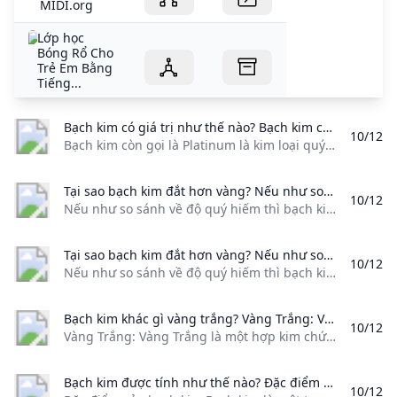
MIDI.org
Lớp học
Bóng Rổ Cho
Trẻ Em Bằng
Tiếng...
nổ hũ
nổ hũ
nổ hũ đổi thưởng
Bạch kim có giá trị như thế nào? Bạch kim còn gọi là Platinum là kim loại quý có giá trị cao gấp 17 - 2 lần so với vàng 99.99. Bạch kim có màu trắng có độ bóng và sáng cao hơn vàng trắng. Bạch kim có tỷ trọng cao hơn vàng do đó nữ trang trang làm bằng bạch kim nặng hơn rất nhiều so với nữ trang vàng có cùng kiểu dáng và kích cở.
Vì sao cá rồng bạch kim có giá 9 tỷ đồng đắt nhất thế giớ
10/12
- YouTube
NewsPicks - Rồng Bạch Kim
Bạch kim còn gọi là Platinum là kim loại quý có giá trị cao gấp 1,7 - 2 lần so với vàng 99.99. Bạch kim có màu trắng, có độ bóng và sáng cao hơn vàng trắng. Bạch kim có tỷ trọng cao hơn vàng do đó nữ trang trang làm bằng bạch kim nặng hơn rất nhiều so với nữ trang vàng có cùng kiểu dáng và kích cở.
Làm cho Phil Ivey cười có thể biến thành một ngày trả lươ
Rồng bạch kim – Soi cầu 247 Rồng bạch kim chốt số MB h
WPT Global vs GGPoker: Bạn nên chọn nền tảng poker nào
Soi cầu dự đoán XSMB chính xác 100 VIP hôm nay miễn p
Soi cầu rồng bạch kim là gì?
Rồng bạch kim – Soi cầu 247 Rồng bạch kim chốt số MB h
Tại sao bạch kim đắt hơn vàng? Nếu như so sánh về độ quý hiếm thì bạch kim sẽ khan hiếm hơn so với vàng trắng. Chính bởi bạch kim là kim loại quý hiếm chủ yếu là platin và có màu sắc độ bền… hơn hẳn vàng trắng vì vậy giá cả của bạch kim có thể đắt gấp 2 lần vàng trắng.
Soi cầu xổ số miền Bắc ngày 21/10/2024 chính xác
10/12
Sách hướng dẫn giải đấu WPT Playground 2024
Sòng bạc tiền thưởng hàng đầu không có tiền gửi vào năm 
Nếu như so sánh về độ quý hiếm thì bạch kim sẽ khan hiếm hơn so với vàng trắng. Chính bởi bạch kim là kim loại quý hiếm chủ yếu là platin, và có màu sắc, độ bền… hơn hẳn vàng trắng vì vậy giá cả của bạch kim có thể đắt gấp 2 lần vàng trắng.
WPT Global tổ chức sự kiện ở những quốc gia và khu vực
Độc thủ lô rồng bạch kim chính xác 100
Hướng Dẫn Soi Cầu Rồng Bạch Kim 666 888 Hôm Nay Cực 
Rồng bạch kim me - Podcast en iVoox
Top 5 sòng bạc trực tuyến năm 2025: chơi ở đâu và giành c
2025 Vụ nổ WSOP! Các định dạng mới + Giải thưởng lớn ngư
Tại sao bạch kim đắt hơn vàng? Nếu như so sánh về độ quý hiếm thì bạch kim sẽ khan hiếm hơn so với vàng trắng. Chính bởi bạch kim là kim loại quý hiếm chủ yếu là platin và có màu sắc độ bền… hơn hẳn vàng trắng vì vậy giá cả của bạch kim có thể đắt gấp 2 lần vàng trắng.
Soi cầu Rồng Bạch Kim 13/7/2020 Soi cầu Rồng Bạch Kim 
10/12
WPT Global ¥ 110 CN ¥ triệu Chủ nhật Hyper PKO Showdo
Martin Tsvetanov giành chiến thắng trong sự kiện chính Eu
Nếu như so sánh về độ quý hiếm thì bạch kim sẽ khan hiếm hơn so với vàng trắng. Chính bởi bạch kim là kim loại quý hiếm chủ yếu là platin, và có màu sắc, độ bền… hơn hẳn vàng trắng vì vậy giá cả của bạch kim có thể đắt gấp 2 lần vàng trắng.
NewsPicks - Rồng Bạch Kim
Rồng Bạch Kim Me Flickr
- YouTube
Kinh Nghiệm Cầu Lô Rồng Bạch Kim Chính Xác 100 Hôm 
Tổng giải thưởng của WPT Prime Đài Loan là bao nhiêu
Soi Cầu Rồng Bạch Kim Chính Xác 100%
Bạch kim khác gì vàng trắng? Vàng Trắng: Vàng Trắng là một hợp kim chứa vàng paladi niken và một số kim loại khác. Thành phần chính của Vàng Trắng là vàng. Bạch Kim: Bạch Kim là một kim loại nguyên chất chứ không phải hợp kim như vàng trắng. Thành phần nguyên tố của nó là platin và không hề chứa vàng.
Soi cầu rồng bạch kim là gì?
10/12
Game Nổ Hũ: Các Loại Vòng Quay Tính Năng Và Cách Đọc 
- YouTube
Vàng Trắng: Vàng Trắng là một hợp kim chứa vàng, paladi, niken và một số kim loại khác. Thành phần chính của Vàng Trắng là vàng. Bạch Kim: Bạch Kim là một kim loại nguyên chất chứ không phải hợp kim như vàng trắng. Thành phần nguyên tố của nó là platin và không hề chứa vàng.
game nổ hũ
nổ hũ là gì
nổ hũ là gì
WPT Global: Sự lựa chọn hàng đầu cho người chơi poker
Soi cầu MB rồng bạch kim chính xác 100% chi tiết nhất Wix
Tôi có thể chơi GGPoker ở Mỹ không?
Bạch kim được tính như thế nào? Đặc điểm của bạch kim Bạch kim là một trong những kim loại đắt đỏ nhất thế giới đơn vị tính của bạch kim cũng là ounce.Jul 17 2024
Game Nổ Hũ: Các Loại Vòng Quay Tính Năng Và Cách Đọ
10/12