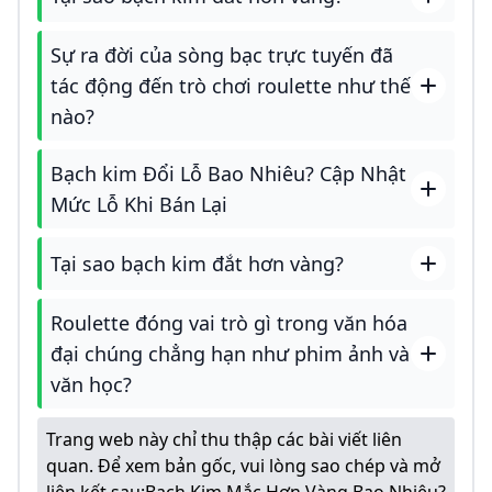
Giải vô địch WPT Prime trở lại với Jereld Sam Shining
Chuyên gia dự đoán rồng bạch kim hướng dẫn bắt lô ké
Dự báo xổ số hôm nay với phương pháp Rồng Bạch Ki
Bạch kim được tính như thế nào?
nổ hũ là gì
Nổ Hũ Là Gì? Giải Thích RTP Volatility Wild Scatter Và F
Rồng Bạch Kim chính xác 100 chốt 3 càng miễn phí hô
Cách giành chiến thắng tại các vị trí trực tuyến vào n
Sự ra đời của sòng bạc trực tuyến đã
Rồng Bạch Kim 888 - Soi cầu Rồng Bạch Kim 666 miễn p
Soi cầu Dự Đoán XSMB chính xác 100 hôm nay - Số Đẹp
Cách tải xuống đăng ký và Master WPT Global: 2025 Gu
Soi Cầu Dự Đoán XSMB Chính Xác 100 Miễn Phí
tác động đến trò chơi roulette như thế
Bạch kim khác gì vàng trắng?
Sách hướng dẫn giải đấu WPT Australia 2024
11 ứng dụng và trò chơi poker hay nhất dành cho And
nào?
Rồng Bạch Kim - Phân tích & Thống kê Xổ số Chính Xác
Rồng Bạch Kim 555 – MIDI.org
Sự trở lại của Shevliakov giành giải thưởng hàng triệ
WSOP USA Top 8 Câu hỏi thường gặp
Soi cầu Dự Đoán XSMB chính xác 100 hôm nay - Số Đẹp
Cách đủ điều kiện tham gia các sự kiện trực tuyến củ
Bạch kim Đổi Lỗ Bao Nhiêu? Cập Nhật
Dự đoán XSMB 13/7 - Soi cầu dự đoán xổ số miền Bắc 
Rồng bạch kim me – Podcast – Podtail
WPT Global vs GGPoker: Bạn nên chọn nền tảng poker
Mức Lỗ Khi Bán Lại
Bạn có biết trò chơi poker trực tuyến WPTGO
Điều khoản tiền thưởng toàn cầu của WPT: Tiền mặt đ
Soi cầu rồng bạch kim là gì?
- YouTube
Soi cầu dự đoán XSMB chính xác 100 vip hôm nay đánh
Không có tiền gửi miễn phí tại WPT Global - chơi mà kh
Tại sao bạch kim đắt hơn vàng?
Lô top Rồng Bạch Kim - Thống kê Lo Top Rồng bạch k
Rồng Bạch Kim 777 chính xác 100 - Rong bach kim 8899
Roulette đóng vai trò gì trong văn hóa
đại chúng chẳng hạn như phim ảnh và
văn học?
nổ hũ đổi thưởng
Trang web này chỉ thu thập các bài viết liên
Rồng Bạch Kim chính xác 100 chốt 3 càng miễn phí hô
quan. Để xem bản gốc, vui lòng sao chép và mở
Rồng Bạch Kim - Phân tích & Thống kê Xổ số Chính Xác