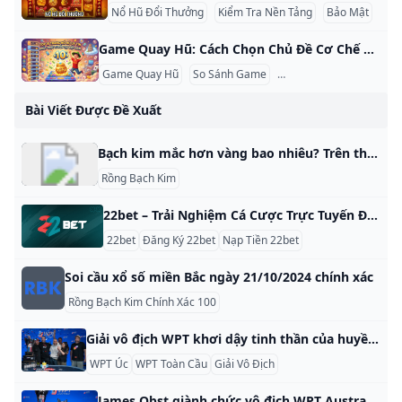
Cách tải xuống WPTGO và bắt đầu
Soi cầu xổ số miền Bắc ngày 21/10/2024 chính xác
Kèo Bóng Đá Châu Âu: Hướng Dẫn Chi Tiết và Cách Đọc 
WPT Global vs GGPoker: Bạn nên chọn nền tảng poker n
Nổ Hũ Đổi Thưởng
Kiểm Tra Nền Tảng
Bảo Mật
- YouTube
Đủ điều kiện tham quan Red Dragon Poker Tour Jeju 2025
game nổ hũ
Rồng bạch kim – Soi cầu 247 Rồng bạch kim chốt số MB
Game Quay Hũ: Cách Chọn Chủ Đề Cơ Chế Và Chế Độ Chơi Phù Hợp Game Quay Hũ: Cách Chọn Chủ Đề, Cơ Chế Và Chế Độ Chơi Phù Hợp Game quay hũ có thể khác nhau về chủ đề, số cột, cách tạo tổ hợp, tính năng thưởng và mức độ biến động. Người mới không cần chọn trò chơi có nhiều hiệu ứng nhất; phiên bản phù hợp là phiên bản có luật dễ hiểu và cho phép kiểm soát giá trị mỗi lượt.
Độc thủ lô rồng bạch kim chính xác 100
Nổ Hũ Là Gì? Cơ Chế Vòng Quay Jackpot Và Những Điều C
Giải vô địch WPT Prime trở lại với Jereld Sam Shining
Rồng Bạch Kim Chính Xác 100 - Soi Cầu Rồng Bạch Kim
Tại sao bạch kim đắt hơn vàng?
Rồng Bạch Kim - 小説投稿エブリスタ
Rồng bạch kim 999 chính xác 100 qua soi cầu mb 247.
Sự ra đời của sòng bạc trực tuyến đã tác động đến trò ch
Game Quay Hũ
So Sánh Game
Hướng Dẫn Người Mới
Rồng Bạch Kim - 小説投稿エブリスタ
Vì sao cá rồng bạch kim có giá 9 tỷ đồng đắt nhất thế giớ
404 Not Found.
Dự báo xổ số hôm nay với phương pháp Rồng Bạch Kim
nổ hũ
game quay hũ
Bài Viết Được Đề Xuất
- YouTube
Soi cầu Dự Đoán XSMB chính xác 100 hôm nay - Số Đẹp M
Ngôi sao đang lên của Brazil gây sốc cho tất cả mọi ngư
Nổ Hũ Là Gì? Cơ Chế Vòng Quay Jackpot Và Những Điều C
11 ứng dụng và trò chơi poker hay nhất dành cho Androi
Vì sao cá rồng bạch kim có giá 9 tỷ đồng đắt nhất thế giớ
Soi cầu xổ số miền Bắc ngày 21/10/2024 chính xác
Rồng Bạch Kim - YouTube
Sách hướng dẫn giải đấu WPT Playground 2024
Thống kê xổ số miền Bắc - Rồng Bạch Kim
Soi cầu Rồng Bạch Kim chính xác 100 xổ số miền bắc hô
nổ hũ là gì
Lô top Rồng Bạch Kim - Thống kê Lo Top Rồng bạch kim
Bạch kim mắc hơn vàng bao nhiêu? Trên thực tế, vàng 9999 có giá thành cao, so với các loại vàng khác vàng 9999 có giá cao hơn khá nhiều. Chúng có giá dao động từ khoảng 55 đến 60 triệu đồng. Vậy nên bạch kim chỉ đắt hơn vàng 9999 khoảng 10 đến 15% về giá mà thôi.3 days ago
Soi cầu xổ số miền Bắc ngày 21/10/2024 chính xác
WPT Global có ứng dụng di động không?
Soi cầu Rồng Bạch Kim chính xác 100 xổ số miền bắc hô
Sách hướng dẫn giải đấu WPT Playground 2024
Bạn có thể chơi WPT Global ở đâu? Các quốc gia được hỗ 
Ứng dụng sòng bạc trực tuyến hàng đầu năm 2025
RongBachKim - Soi cầu và thống kê xổ số miền bắc Rồng
Rồng Bạch Kim
Doug Polk phải đối mặt với phản ứng dữ dội khi chơi tron
Các giải đấu hàng ngày từ WPT Global
Soi Cầu Rồng Bạch Kim Chính Xác 100%
- YouTube
Soi cầu rồng bạch kim là gì?
Bạch kim được tính như thế nào?
22bet – Trải Nghiệm Cá Cược Trực Tuyến Đẳng Cấp
- YouTube
Soi cầu xổ số miền Bắc ngày 21/10/2024 chính xác
Dự đoán XSMB 2/9/2024 - Soi cầu miền Bắc ngày 2 tháng
Nổ Hũ Đổi Thưởng: Cách Kiểm Tra Số Dư Điều Kiện Và Rủ
game nổ hũ
Thống kê xổ số miền Bắc - Rồng Bạch Kim
Soi cầu bạch thủ lô miền Bắc 2 nháy hôm nay chính xác
- YouTube
22bet – Trải Nghiệm Cá Cược Trực Tuyến Đẳng Cấp 22bet là một nền tảng cá cược trực tuyến uy tín, được rất nhiều người chơi tại Việt Nam tin tưởng và lựa chọn. Với giao diện thân thiện, dịch vụ đa dạng và các chương trình khuyến mãi hấp dẫn, 22bet đã trở thành điểm đến lý tưởng cho những ai yêu thích cá cược thể thao, casino và các trò chơi trực tuyến. 1. Giới Thiệu Về 22bet 22bet được thành lập từ năm 2017 và đã nhanh chóng trở thành một trong những nhà cái hàng đầu trong ngành công nghiệp cá cược trực tuyến.
Rồng Bạch Kim 777 - Soi Cầu Rồng Bạch Kim Đẳng Cấp N
Paulius Plausinaitis thắng GGMmillion$ SHR với số tiền 
Bạn có biết trò chơi poker trực tuyến WPTGO
Hướng dẫn rút tiền toàn cầu của WPT: Tiền mặt được thự
Dự đoán XSMB 12/7 - Soi cầu dự đoán xổ số miền Bắc 12
22bet
Đăng Ký 22bet
Nạp Tiền 22bet
Bạn có biết trò chơi poker trực tuyến WPTGO
Dự đoán Xổ Số Miền Bắc - Rồng Bạch Kim cầu bạch thủ th
Ngôi sao đang lên của Brazil gây sốc cho tất cả mọi ngư
Rồng Bạch Kim 888 - Soi cầu Rồng Bạch Kim 666 miễn phí
Bạch kim khác gì vàng trắng?
nổ hũ
Bmy88-Kagame
Hyper Dash trong WPT Global là gì? Đi sâu vào hành độn
Rồng Bạch Kim Soi Cầu
- YouTube
Soi cầu xổ số miền Bắc ngày 21/10/2024 chính xác
Dự đoán Xổ Số Miền Bắc - Rồng Bạch Kim cầu bạch thủ th
Dự đoán Xổ Số Miền Bắc - Rồng Bạch Kim cầu bạch thủ th
Tại sao bạch kim đắt hơn vàng?
Lớp học Bóng Rổ Cho Trẻ Em Bằng Tiếng Anh tại Hà Nội
Soi cầu Rồng Bạch Kim chính xác 100 xổ số miền bắc hô
Rồng Bạch Kim Chính Xác 100
- YouTube
Soi cầu lô chính xác 100 đánh là thắng ngày mai không ba
Bạch kim tính bằng gì?
James Obst giành chức vô địch WPT Australia và giành đư
Rồng Bạch Kim Me Flickr
game quay hũ
Rồng Bạch Kim 29/12/2018: Nhận định soi cầu XSMB thứ 
Game Nổ Hũ: Các Loại Vòng Quay Tính Năng Và Cách Đọ
game quay hũ
Poker toàn cầu có phải là tiền thật không?
Giải vô địch WPT khơi dậy tinh thần của huyền thoại Poker người Úc James Obst Giải vô địch WPT khơi dậy tinh thần của huyền thoại Poker người Úc James Obst Sau hơn ba năm rưỡi vắng bóng trong poker trực tiếp, James Obst đã có sự trở lại ngoạn mục, đỉnh cao là chiến thắng gần đây của anh tại Giải vô địch WPT Australia. Sự trở lại đầy thắng lợi Chiến thắng của Obst tại Giải vô địch WPT Australia là một câu chuyện đáng chú ý.
nổ hũ là gì
Rồng bạch kim me - Podcast en iVoox
- YouTube
Soi cầu Dự Đoán XSMB chính xác 100 hôm nay - Số Đẹp M
TikTok - Make Your Day
Dự đoán XSMB 13/7 - Soi cầu dự đoán xổ số miền Bắc 13
Cách tải xuống đăng ký và Master WPT Global: 2025 Guid
WPT Úc
WPT Toàn Cầu
Giải Vô Địch
Rồng Bạch Kim - Soi cầu 247 rồng bạch kim chính xác 100
Soi cầu Rồng Bạch Kim 13/7/2020 Soi cầu Rồng Bạch Kim 
Kinh Nghiệm Cầu Lô Rồng Bạch Kim Chính Xác 100 Hôm 
Hyper Dash trong WPT Global là gì? Đi sâu vào hành độn
nổ hũ là gì
Dự đoán XSMB 13/9 - Bình luận dự đoán xổ số miền Bắc 
nổ hũ đổi thưởng
Dự đoán XSMB 6/9 - Bình luận dự đoán xổ số miền Bắc 6/
Tiêu đề EPT củng cố danh tiếng của Stephen Song như 
James Obst giành chức vô địch WPT Australia và giành được 585.359 đô la Úc Broadbeach, QLD, Australia (25 tháng 9 năm 2024) – Trong màn thể hiện kỹ năng ấn tượng, James Obst đã giành được danh hiệu World Poker Tour (WPT) đầu tiên của mình tại giải đấu Giải vô địch WPT Australia, kiếm được số tiền đáng chú ý là AUD $585.359 (khoảng USD $398.512) sau khi đánh bại gần 400 đối thủ. Chiến thắng vẻ vang Obst thống trị đấu trường trong giải đấu mua vào trị giá 8.