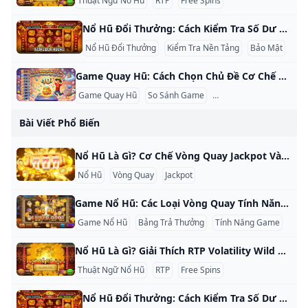
Soi cầu MB rồng bạch kim chính xác 100% chi tiết nhất W
Thuật Ngữ Nổ Hũ
RTP
Free Spins
Cory Zeidman nhận tội về kế hoạch gian lận cá cược thể 
Bạch kim tính bằng gì?
Dự đoán XSMB - Soi cầu MB - Dự đoán Xổ số Miền Bắc
Vincent Meli tăng lên 100.000 với K♣️ J♣️ Francois Tosques Ca
nổ hũ đổi thưởng
Mixcloud
Nổ Hũ Đổi Thưởng: Cách Kiểm Tra Số Dư Điều Kiện Và Rủi Ro Nổ Hũ Đổi Thưởng: Cách Kiểm Tra Số Dư, Điều Kiện Và Rủi Ro Nổ hũ đổi thưởng thường được dùng để mô tả trò chơi quay biểu tượng có cơ chế điểm, xu hoặc phần thưởng. Tuy nhiên, từ “đổi thưởng” không cho biết chính xác người dùng nhận được gì, điều kiện ra sao hoặc hoạt động có phù hợp với quy định tại nơi cư trú hay không.
Rồng bạch kim - Soi cầu rồng bạch kim chính xác 100%
Lô top Rồng Bạch Kim - Thống kê Lo Top Rồng bạch kim
Rồng Bạch Kim Chính Xác 100 - Soi Cầu Rồng Bạch Kim
Nổ Hũ Đổi Thưởng
Kiểm Tra Nền Tảng
Bảo Mật
Cách đủ điều kiện tham gia các sự kiện trực tuyến của 
Bạch kim mắc hơn vàng bao nhiêu?
game nổ hũ
Game Quay Hũ: Cách Chọn Chủ Đề Cơ Chế Và Chế Độ Chơi Phù Hợp Game Quay Hũ: Cách Chọn Chủ Đề, Cơ Chế Và Chế Độ Chơi Phù Hợp Game quay hũ có thể khác nhau về chủ đề, số cột, cách tạo tổ hợp, tính năng thưởng và mức độ biến động. Người mới không cần chọn trò chơi có nhiều hiệu ứng nhất; phiên bản phù hợp là phiên bản có luật dễ hiểu và cho phép kiểm soát giá trị mỗi lượt.
- YouTube
Một phát bắn - Giải đấu Freezeout của WPT Global
- YouTube
Máy đánh bạc trả tiền thật mà không cần đặt cọc Chơi mi
Game Quay Hũ
So Sánh Game
Hướng Dẫn Người Mới
WPT Global: Sự lựa chọn hàng đầu cho người chơi poker
Ai đã phát minh ra trò chơi roulette?
nổ hũ đổi thưởng
nổ hũ là gì
game nổ hũ
Bài Viết Phổ Biến
WSOP USA Top 8 Câu hỏi thường gặp
WPT Global vs GGPoker: Bạn nên chọn nền tảng poker n
Bạch kim khác gì so với vàng trắng?
- YouTube
- YouTube
- YouTube
Rồng bạch kim - YouTube
Timothy Chung: Từ tiệc sinh nhật đến nhà vô địch WPT P
Soi cầu Rồng Bạch Kim chính xác 100 miễn phí
nổ hũ là gì
- YouTube
Nổ Hũ Là Gì? Cơ Chế Vòng Quay Jackpot Và Những Điều Cần Biết Nổ Hũ Là Gì? Cơ Chế Vòng Quay, Jackpot Và Những Điều Cần Biết Nổ hũ là cách gọi phổ biến của nhóm trò chơi quay biểu tượng, trong đó người chơi sử dụng lượt quay để tạo ra các tổ hợp trên màn hình. Khi một tổ hợp đáp ứng điều kiện của bảng trả thưởng, hệ thống có thể cộng điểm, xu hoặc phần thưởng theo quy tắc đã công bố.
Rồng bạch kim - Soi cầu rồng bạch kim chính xác 100%
Thống kê xổ số miền Bắc - Rồng Bạch Kim
Sự trở lại của Shevliakov giành giải thưởng hàng triệu 
Thống kê xổ số miền Bắc - Rồng Bạch Kim
Soi cầu xổ số miền Bắc ngày 21/10/2024 chính xác
Soi cầu Rồng Bạch Kim chính xác 100 miễn phí
Nổ Hũ
Vòng Quay
Jackpot
CÔNG TY CỔ PHẦN TẬP ĐOÀN COTANA
Rồng Bạch Kim - Phân tích & Thống kê Xổ số Chính Xác Uy
Nổ Hũ Là Gì? Giải Thích RTP Volatility Wild Scatter Và Fre
Đối tác toàn cầu của WPT với Câu lạc bộ bài Poker & Sòng
Tôi có thể chơi GGPoker ở Mỹ không?
WPT Global ¥ 110 CN ¥ triệu Chủ nhật Hyper PKO Show
Rồng bạch kim
Cách tải xuống WPTGO và bắt đầu
Rong bach kim – Soi cầu 247 rồng bạch kim chốt số hôm
Cảnh báo từ hệ thống
Bitstarz không cần tiền thưởng lên tới 5 BTC và 200 vòng
Frank Stepuchin dẫn đầu RRPO WPT Seminole 2024 sau n
Game Nổ Hũ: Các Loại Vòng Quay Tính Năng Và Cách Đọc Bảng Trả Thưởng Game Nổ Hũ: Các Loại Vòng Quay, Tính Năng Và Cách Đọc Bảng Trả Thưởng Game nổ hũ hiện có nhiều cấu trúc khác nhau, từ máy quay ba cột đơn giản đến trò chơi nhiều hàng, nhiều tính năng và hàng nghìn cách tạo tổ hợp. Hiểu cách hoạt động của từng loại giúp người chơi lựa chọn phiên bản phù hợp thay vì chỉ dựa vào hình ảnh hoặc giá trị jackpot.
Rake Chase là gì?
Đánh giá về Everygame Poker: Hướng dẫn chơi Poker trự
- YouTube
- YouTube
Nổ Hũ Là Gì? Giải Thích RTP Volatility Wild Scatter Và Fre
Game Nổ Hũ
Bảng Trả Thưởng
Tính Năng Game
Soi cầu Rồng Bạch Kim chính xác 100 miễn phí
Soi cầu dự đoán XSMB chính xác 100 VIP hôm nay miễn p
Bạch kim tính bằng gì?
Rồng Bạch Kim 555 – MIDI.org
Top 5 Nhà Cái Uy Tín Nhất Việt Nam 2024
Bạch kim được tính như thế nào?
Rồng Bạch Kim - Soi cầu 247 rồng bạch kim chính xác 100
Những quốc gia nào bị hạn chế trên WPT Global?
Nổ Hũ Là Gì? Giải Thích RTP Volatility Wild Scatter Và Free Spins Nổ Hũ Là Gì? Giải Thích RTP, Volatility, Wild, Scatter Và Free Spins Khi lần đầu tìm hiểu nổ hũ là gì, người dùng thường gặp nhiều thuật ngữ tiếng Anh như RTP, volatility, Wild, Scatter và free spins. Mỗi thuật ngữ mô tả một phần của cơ chế trò chơi, nhưng không thuật ngữ nào bảo đảm một lượt quay sẽ thắng. Nổ hũ có giống máy slot không? Trong cách sử dụng phổ biến, nổ hũ thường chỉ trò chơi quay biểu tượng tương tự máy slot.
Hướng dẫn sự kiện WPT Paris 2024
Nổ Hũ Là Gì? Cơ Chế Vòng Quay Jackpot Và Những Điều C
Soi cầu bạch thủ lô miền Bắc 2 nháy hôm nay chính xác
Dự đoán XSMB 7/9 - Bình luận dự đoán xổ số miền Bắc 7/
Thuật Ngữ Nổ Hũ
RTP
Free Spins
Rồng Bạch Kim 666 - Soi cầu Rồng Bạch Kim 666 siêu chín
Phần thưởng chào mừng mới của WPT Global: lên tới $ 
Dự đoán Xổ Số Miền Bắc - Rồng Bạch Kim cầu bạch thủ th
Giải vô địch WPT Prime trở lại với Jereld Sam Shining
game nổ hũ
game nổ hũ
Đối tác toàn cầu của WPT với Câu lạc bộ bài Poker & Sòng
Nổ Hũ Đổi Thưởng: Cách Kiểm Tra Số Dư Điều Kiện Và Rủi Ro Nổ Hũ Đổi Thưởng: Cách Kiểm Tra Số Dư, Điều Kiện Và Rủi Ro Nổ hũ đổi thưởng thường được dùng để mô tả trò chơi quay biểu tượng có cơ chế điểm, xu hoặc phần thưởng. Tuy nhiên, từ “đổi thưởng” không cho biết chính xác người dùng nhận được gì, điều kiện ra sao hoặc hoạt động có phù hợp với quy định tại nơi cư trú hay không.
nổ hũ