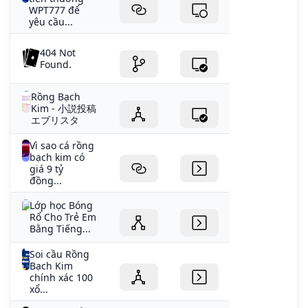
WPT777 để
yêu cầu...
404 Not
Found.
Rồng Bạch
Kim - 小説投稿
エブリスタ
Vì sao cá rồng
bạch kim có
giá 9 tỷ
đồng...
Lớp học Bóng
Rổ Cho Trẻ Em
Bằng Tiếng...
Soi cầu Rồng
Bạch Kim
chính xác 100
xổ...