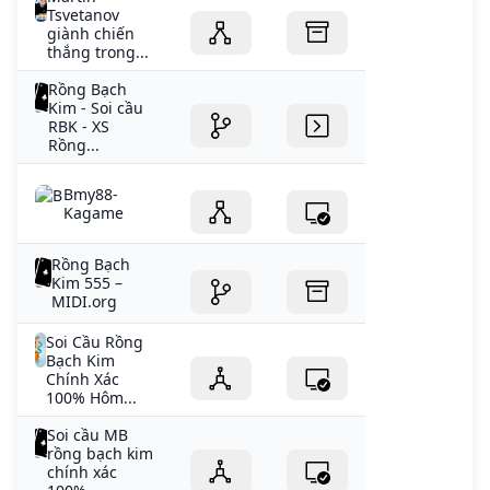
Tsvetanov
giành chiến
thắng trong...
Rồng Bạch
Kim - Soi cầu
RBK - XS
Rồng...
Bmy88-
Kagame
Rồng Bạch
Kim 555 –
MIDI.org
Soi Cầu Rồng
Bạch Kim
Chính Xác
100% Hôm...
Soi cầu MB
rồng bạch kim
chính xác