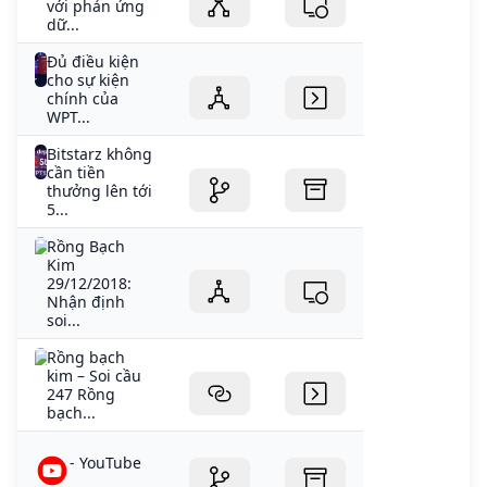
với phản ứng
dữ...
Đủ điều kiện
cho sự kiện
chính của
WPT...
Bitstarz không
cần tiền
thưởng lên tới
5...
Rồng Bạch
Kim
29/12/2018:
Nhận định
soi...
Rồng bạch
kim – Soi cầu
247 Rồng
bạch...
- YouTube