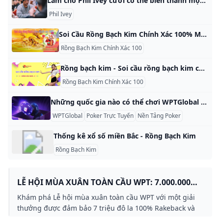
Làm cho Phil Ivey cười có thể biến thành một ngày trả lương 1 triệu đô la Bạn nghĩ mình đủ hài hước để giành được 1 triệu USD? Tham gia ClubWPT Gold $5M Freeroll Invitational! Bạn có đủ khả năng để khiến huyền thoại poker Phil Ivey bật cười không? Bây giờ là cơ hội để bạn giành được Hộ chiếu Vàng để tham gia ClubWPT Gold $5M Freeroll Invitational vào tháng 12! Có một số cách để đảm bảo vị trí của bạn, bao gồm xổ số và các cuộc thi trên mạng xã hội do đại sứ WPT tổ chức.
NewsPicks - Rồng Bạch Kim
Máy đánh bạc trả tiền thật mà không cần đặt cọc Chơi mi
Rong bach kim – Soi cầu 247 rồng bạch kim chốt số hôm
Lô Đẹp Hôm Nay
Phil Ivey
Điều khoản tiền thưởng toàn cầu của WPT: Tiền mặt được
Lớp học Bóng Rổ Cho Trẻ Em Bằng Tiếng Anh tại Hà Nội
Kèo Bóng Đá Châu Âu: Hướng Dẫn Chi Tiết và Cách Đọc 
Rồng Bạch Kim 555 – MIDI.org
Rồng bạch kim – Soi cầu 247 Rồng bạch kim chốt số MB
Cory Zeidman nhận tội về kế hoạch gian lận cá cược thể 
Một số vụ bê bối và tranh cãi nổi tiếng về roulette trong s
nổ hũ
Game Quay Hũ: Cách Chọn Chủ Đề Cơ Chế Và Chế Độ Ch
Soi Cầu Rồng Bạch Kim Chính Xác 100% Mỗi lô thủ đều mong muốn có được phương pháp soi cầu Rồng Bạch Kim chính xác 100%, giúp tăng cơ hội trúng thưởng hấp dẫn. Soi cầu rồng bạch kim chính xác 100% Xem thêm : Rồng Bạch Kim 247 Xem thêm : Soi cầu 247 bạc nhớ hôm nay Xem thêm : Tập đoàn giải mã số học Xem thêm : 7 Cao Thủ Chốt Số Miền Bắc
- YouTube
Dự đoán XSMB 2/9/2024 - Soi cầu miền Bắc ngày 2 tháng
Nổ Hũ Là Gì? Cơ Chế Vòng Quay Jackpot Và Những Điều C
Soi cầu XSMB 4-9 - Dự đoán xổ số miền bắc hôm nay ngày
Paulius Plausinaitis thắng GGMmillion$ SHR với số tiền 
Rồng Bạch Kim Chính Xác 100
Hyper Dash trong WPT Global là gì? Đi sâu vào hành độn
Niwebia - NIWEBIA.COM
404 Not Found.
Top 5 Nhà Cái Uy Tín Nhất Việt Nam 2024
Soi cầu MB - Dự đoán XSMB - Dự đoán xổ số miền Bắc h
TikTok - Make Your Day
game nổ hũ
Soi Cầu Xsmb 247 – Soi Cầu Ngày 07/09/2024 - Chốt số đ
Rồng Bạch Kim - Soi cầu RBK - XS Rồng Bạch Kim - Infog
Rồng bạch kim - Soi cầu rồng bạch kim chính xác 100% Rồng bạch kim là hệ thống soi cầu xổ số được nhiều người chơi tin dùng nhất hiện nay. Tới thời điểm này đã có hàng triệu người sử dụng công cụ này để soi cầu hàng này. Create your free account or sign in to continue your search Sign in Welcome back By clicking Continue to join or sign in, you agree to LinkedIn’s User Agreement, Privacy Policy, and Cookie Policy.
Soi cầu dự đoán XSMB chính xác 100 vip hôm nay đánh là
Rồng bạch kim 247 - Soi cầu 247 rong bach kim chính xác
TikTok - Make Your Day
WSOP USA Top 8 Câu hỏi thường gặp
Rồng Bạch Kim Chính Xác 100
Khi nào và tại sao số 0 kép được thêm vào bánh xe roule
Nổ Hũ Đổi Thưởng: Cách Kiểm Tra Số Dư Điều Kiện Và Rủ
Rồng Bạch Kim - Soi cầu Rồng Bạch Kim hôm nay miễn ph
nổ hũ là gì
- YouTube
Tùy chọn thanh toán tại EVERYGAME Poker: Giao dịch n
Cory Zeidman nhận tội về kế hoạch gian lận cá cược thể 
Những quốc gia nào có thể chơi WPTGlobal vào năm 2024? WPTGlobal là gì? WPTGlobal là nền tảng poker trực tuyến do World Poker Tour vận hành, mang đến cho người chơi cơ hội cạnh tranh để giành các giải thưởng lớn, bao gồm cả danh hiệu World Poker Tour. Ra mắt vào năm 2022, trang web đã nhanh chóng trở thành điểm đến phổ biến của người chơi poker trực tuyến. Các quốc gia có thể chơi WPTGlobal vào năm 2024 1.
Hyper Dash trong WPT Global là gì? Đi sâu vào hành độn
Không có tiền gửi miễn phí tại WPT Global - chơi mà khôn
Một người phụ nữ hướng dẫn lựa chọn đồ chơi tình dục
- YouTube
WPTGlobal
Poker Trực Tuyến
Nền Tảng Poker
CÔNG TY CỔ PHẦN TẬP ĐOÀN COTANA
Cuộc đua gay cấn dành cho Cầu thủ xuất sắc nhất WPT m
- YouTube
nổ hũ là gì
nổ hũ là gì
Rồng Bạch Kim Me Flickr
Bạch kim mắc hơn vàng bao nhiêu?
Soi cầu Rồng Bạch Kim chính xác 100 xổ số miền bắc hô
Thống kê xổ số miền Bắc - Rồng Bạch Kim
Soi cầu dự đoán XSMB chính xác 100 VIP hôm nay miễn p
Rồng Bạch Kim Chính Xác 100 - Soi Cầu Rồng Bạch Kim
Rồng Bạch Kim Là Gì? Trang Web Soi Cầu Chuẩn Xác Nhất
Rong Bach-Kim
Dự đoán XSMB 2/9/2024 - Soi cầu miền Bắc ngày 2 tháng
Game Quay Hũ: Cách Chọn Chủ Đề Cơ Chế Và Chế Độ Ch
Rồng Bạch Kim
Lô top Rồng Bạch Kim - Thống kê Lo Top Rồng bạch kim
Bitstarz không cần tiền thưởng lên tới 5 BTC và 200 vòng
Vì sao cá rồng bạch kim có giá 9 tỷ đồng đắt nhất thế giớ
game quay hũ
Dự báo xổ số hôm nay với phương pháp Rồng Bạch Kim
nổ hũ
nổ hũ đổi thưởng
Soi cầu xổ số miền Bắc ngày 21/10/2024 chính xác
Dự đoán XSMB 11/9 - Nhận định dự đoán xổ số miền Bắc
Rồng Bạch Kim - Soi cầu RBK - XS Rồng Bạch Kim - Infog
Vì sao cá rồng bạch kim có giá 9 tỷ đồng đắt nhất thế giớ
Tổng giải thưởng của WPT Prime Đài Loan là bao nhiêu
Soi cầu dự đoán XSMB chính xác 100 vip hôm nay đánh là
Độc thủ lô rồng bạch kim chính xác 100
Đánh Lô Là Gì? Bí Quyết Thắng Lớn Siêu Dễ Cho Tân Thủ!
Cách giành chiến thắng tại các vị trí trực tuyến vào năm 
Nổ Hũ Là Gì? Giải Thích RTP Volatility Wild Scatter Và Fre
LỄ HỘI MÙA XUÂN TOÀN CẦU WPT: 7.000.000
Nguồn gốc của cái tên Roulette là gì?
404 Not Found.
Dự đoán XSMB 6/9 - Bình luận dự đoán xổ số miền Bắc 6/
Làm cho Phil Ivey cười có thể biến thành một ngày trả lươ
Cá rồng bạch kim là gì?
Kèo Bóng Đá Châu Âu: Hướng Dẫn Chi Tiết và Cách Đọc 
game nổ hũ
ĐÔ LA GIẢI THƯỞNG ĐƯỢC ĐẢM BẢO
Rồng Bạch Kim 777 – rong bach kim 8899 lô 2 nháy MB – 
Rake Chase là gì?
Khám phá Lễ hội mùa xuân toàn cầu WPT với một giải
Vì sao cá rồng bạch kim có giá 9 tỷ đồng đắt nhất thế giớ
Soi cầu XSMB 31-8 - Dự đoán xổ số miền bắc hôm nay ng
Rồng Bạch Kim - Soi cầu 247 rồng bạch kim chính xác 100
- YouTube
Làm cho Phil Ivey cười có thể biến thành một ngày trả lươ
Lô Đẹp Hôm Nay
- YouTube
thưởng được đảm bảo 7 triệu đô la 100% Rakeback và
Rồng Bạch Kim - Soi cầu 247 rồng bạch kim chính xác 100
Rong bach kim – Soi cầu 247 rồng bạch kim chốt số hôm
Cách bắt đầu chơi bài xì phé trực tuyến vào năm 2025: 
Chơi bài xì phé trực tuyến trên Android: Hướng dẫn năm
- YouTube
Sách hướng dẫn giải đấu WPT Australia 2024
các giải đấu thú vị.