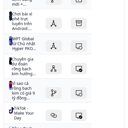
mới +...
Chơi bài xì
phé trực
tuyến trên
Android:...
WPT Global
từ Chủ nhật
Hyper PKO...
Chuyên gia
dự đoán
rồng bạch
kim hướng...
Vì sao cá
rồng bạch
kim có giá 9
tỷ đồng...
TikTok -
Make Your
Day