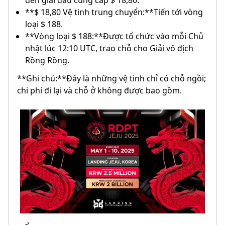
**$ 18,80 Vệ tinh trung chuyển:**Tiến tới vòng
loại $ 188.
**Vòng loại $ 188:**Được tổ chức vào mỗi Chủ
nhật lúc 12:10 UTC, trao chỗ cho Giải vô địch
Rồng Rồng.
**Ghi chú:**Đây là những vệ tinh chỉ có chỗ ngồi;
chi phí đi lại và chỗ ở không được bao gồm.