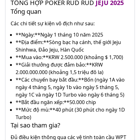
TỔNG HỢP POKER RUD RUD
JEJU 2025
Tổng quan
Các chi tiết sự kiện vô địch như sau:
**Ngày:**Ngày 1 tháng 10 năm 2025
**Địa điểm:**Sòng bạc hạ cánh, thế giới Jeju
Shinhwa, Đảo Jeju, Hàn Quốc
**Mua vào:**KRW 2.500.000 (khoảng $ 1,700)
**Giải thưởng được đảm bảo:**KRW
2.000.000.000 (khoảng 1,5 triệu đô la)
**Các chuyến bay bắt đầu:**Bốn (ngày 1A vào
ngày 4 tháng 5, ngày 1b vào ngày 5 tháng 5,
ngày 1C và ngày 1D Turbo vào ngày 6 tháng 5)
**Bắt đầu ngăn xếp:**50.000 chip
**Mức độ mù:**40 phút (30 phút cho ngày 1D
Turbo)
Tại sao tham gia?
Đủ điều kiện thông qua các vệ tinh toàn cầu WPT