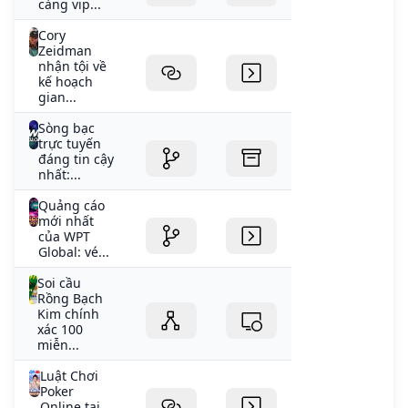
càng vip...
- YouTube
Cory
Giới Thiệu Casino Online BK8
Zeidman
2025 Vụ nổ WSOP! Các định dạng mới + Giải thưởng lớn n
nhận tội về
Soi cầu Rồng Bạch Kim chính xác 100 miễn phí
kế hoạch
gian...
Rồng Bạch Kim 555 – MIDI.org
Bmy88-Kagame
Sòng bạc
trực tuyến
Lịch trình giải đấu toàn cầu WPT 2025
đáng tin cậy
Hướng dẫn sự kiện WPT Paris 2024
nhất:...
Rong bach kim – Soi cầu 247 rồng bạch kim chốt số hôm
Quảng cáo
mới nhất
của WPT
Global: vé...
Soi cầu
Rồng Bạch
Kim chính
xác 100
miễn...
Luật Chơi
Poker
Online tại