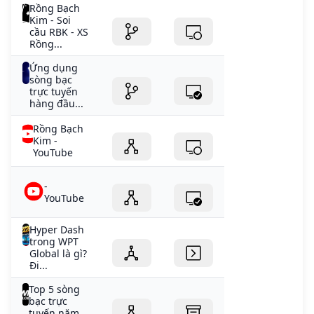
Rồng Bạch
Kim - Soi
cầu RBK - XS
Rồng...
Ứng dụng
sòng bạc
trực tuyến
hàng đầu...
Rồng Bạch
Kim -
YouTube
-
YouTube
Hyper Dash
trong WPT
Global là gì?
Đi...
Top 5 sòng
bạc trực
tuyến năm