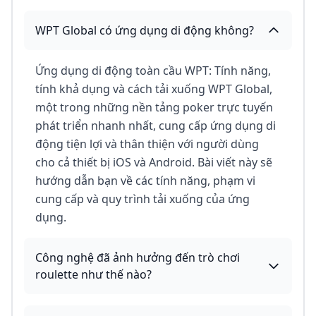
Soi cầu xổ số miền Bắc ngày 21/10/2024 chính xác
Dự báo xổ số hôm nay với phương pháp Rồng Bạch Ki
Trò chơi roulette lần đầu tiên được chơi ở đâu và khi n
Rồng Bạch Kim - 小説投稿エブリスタ
WPT Global có ứng dụng di động không?
Soi Cầu Rồng Bạch Kim Chính Xác 100%
Rồng Bạch Kim 29/12/2018: Nhận định soi cầu XSMB th
Cách tải xuống WPTGO và bắt đầu
Tại sao bạch kim đắt hơn vàng?
Ứng dụng di động toàn cầu WPT: Tính năng,
Game Nổ Hũ: Các Loại Vòng Quay Tính Năng Và Cách 
Rong bach kim – Soi cầu 247 rồng bạch kim chốt số h
tính khả dụng và cách tải xuống WPT Global,
Quảng cáo mới nhất của WPT Global: vé cho một số ti
Soi cầu xổ số miền Bắc ngày 21/10/2024 chính xác
một trong những nền tảng poker trực tuyến
Rồng Bạch Kim - Phân tích & Thống kê Xổ số Chính Xác
Khi nào và tại sao số 0 kép được thêm vào bánh xe rou
phát triển nhanh nhất, cung cấp ứng dụng di
CÔNG TY CỔ PHẦN TẬP ĐOÀN COTANA
Soi cầu rồng bạch kim là gì?
động tiện lợi và thân thiện với người dùng
Xổ số Rồng Bạch Kim - Thống kê Rồng Bạch Kim chính
James Obst giành chức vô địch WPT Australia và giành
cho cả thiết bị iOS và Android. Bài viết này sẽ
game nổ hũ
nổ hũ là gì
Rồng bạch kim 888 - Soi cầu rồng bạch kim chính xác 
Rồng bạch kim
hướng dẫn bạn về các tính năng, phạm vi
- YouTube
- YouTube
cung cấp và quy trình tải xuống của ứng
Bạch kim được tính như thế nào?
CÔNG TY CỔ PHẦN TẬP ĐOÀN COTANA
dụng.
Ai có nhiều vòng tay WSOP nhất?
Cảnh báo từ hệ thống
22bet – Trải Nghiệm Cá Cược Trực Tuyến Đẳng Cấp
Bạch kim mắc hơn vàng bao nhiêu?
Công nghệ đã ảnh hưởng đến trò chơi
Cách bắt đầu chơi bài xì phé trực tuyến vào năm 2025
Lớp học Bóng Rổ Cho Trẻ Em Bằng Tiếng Anh tại Hà N
roulette như thế nào?
Mixcloud
Nổ Hũ Đổi Thưởng: Cách Kiểm Tra Số Dư Điều Kiện Và 
- YouTube
Dự báo xổ số hôm nay với phương pháp Rồng Bạch Ki
Sử dụng mã tiền thưởng WPT777 để yêu cầu ưu đãi đặc
Tùy chọn thanh toán tại EVERYGAME Poker: Giao dịch