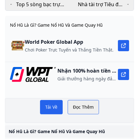
Đối tác toàn cầu của WPT với Câu lạc bộ bài Poker & Sò
22bet – Trải Nghiệm Cá Cược Trực Tuyến Đẳng Cấp
Top 5 sòng bạc trực
Nhà tài trợ Tiêu đề
WPT Global vs GGPoker: Bạn nên chọn nền tảng poker
Bạn có thể chơi WPT Global ở đâu? Các quốc gia được h
tuyến năm 2025: chơi
WPT Global Now cho
- YouTube
Dự đoán XSMT - Soi cầu MT - Dự đoán Xổ số Miền Trun
ở đâu và giành chiến
Triton Poker Super
game quay hũ
Nổ Hũ Là Gì? Game Nổ Hũ Và Game Quay Hũ
nổ hũ là gì
Rồng Bạch Kim - YouTube
thắng lớn
High Roller Series
Đánh giá về Everygame Poker: Hướng dẫn chơi Poker trự
Lô top Rồng Bạch Kim - Thống kê Lo Top Rồng bạch k
WPT Global ¥ 110 CN ¥ triệu Chủ nhật Hyper PKO Sh
Giải vô địch WPT Prime trở lại với Jereld Sam Shining
Soi cầu XSMB 31-8 - Dự đoán xổ số miền bắc hôm nay 
TikTok - Make Your Day
Những quốc gia nào có thể chơi WPTGlobal vào năm 202
World Poker Global App
Sòng bạc tiền thưởng hàng đầu không có tiền gửi vào 
Bmy88-Kagame
- YouTube
Chơi Poker Trực Tuyến và Thắng Tiền Thật.
Máy đánh bạc trả tiền thật mà không cần đặt cọc Chơi
Rồng Bạch Kim 666 - Soi cầu Rồng Bạch Kim 666 siêu c
Rồng Bạch Kim - 小説投稿エブリスタ
Rồng Bạch Kim Chính Xác 100
Đủ điều kiện tham quan Red Dragon Poker Tour Jeju 2
22bet – Trải Nghiệm Cá Cược Trực Tuyến Đẳng Cấp
Nhận 100% hoàn tiền khi nạp lần đầu
Bạch kim được tính như thế nào?
game nổ hũ
Lịch thi WPT Châu Á Thái Bình Dương 2024-2025
Rồng Bạch Kim - Phân tích & Thống kê Xổ số Chính Xác
Rồng Bạch Kim - Phân tích & Thống kê Xổ số Chính Xác
Hướng Dẫn Soi Cầu Rồng Bạch Kim 666 888 Hôm Nay Cự
Giải thưởng hàng ngày đảm bảo 10,000 USD
Ai đã phát minh ra trò chơi roulette?
Rồng Bạch Kim 29/12/2018: Nhận định soi cầu XSMB th
Luật Chơi Poker Online tại DA88
Soi cầu xổ số miền Bắc ngày 21/10/2024 chính xác
- YouTube
Một phát bắn - Giải đấu Freezeout của WPT Global
 Nổ Hũ
Rồng bạch kim me - Podcast en iVoox
Nổ Hũ Là Gì
nổ hũ đổi thưởng
game nổ hũ
Tải Về
Đọc Thêm
Rồng bạch kim - Soi cầu rồng bạch kim chính xác 100%
- YouTube
Trò chơi roulette lần đầu tiên được chơi ở đâu và khi nào
 Hũ
Và Game Q
Luật Chơi Poker Online tại DA88
Doug Polk phải đối mặt với phản ứng dữ dội khi chơi tron
Frank Stepuchin dẫn đầu RRPO WPT Seminole 2024 sau n
- YouTube
N
Soi cầu 3 càng – Độc thủ de 3 càng vip hôm nay siêu ch
Kinh Nghiệm Cầu Lô Rồng Bạch Kim Chính Xác 100 Hôm 
game nổ hũ
Bitstarz không cần tiền thưởng lên tới 5 BTC và 200 v
Rồng Bạch Kim chính xác 100 - Soi cầu hôm nay chuẩn xá
Sử dụng đô la hộ chiếu toàn cầu WPT để vào các sự kiện 
Nổ Hũ Là Gì? Game Nổ Hũ Và Game Quay Hũ
NỔ
Soi cầu dự đoán XSMB chính xác 100 vip hôm nay đánh là
- YouTube
Dự đoán XSMB 13/7 - Soi cầu dự đoán xổ số miền Bắc 13