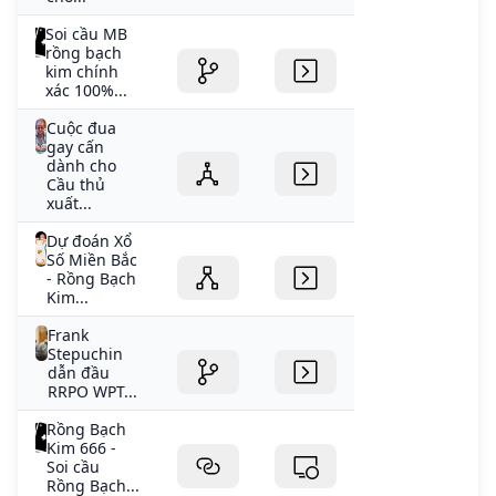
Soi cầu MB
rồng bạch
kim chính
xác 100%...
Cuộc đua
gay cấn
dành cho
Cầu thủ
xuất...
Dự đoán Xổ
Số Miền Bắc
- Rồng Bạch
Kim...
Frank
Stepuchin
dẫn đầu
RRPO WPT...
Rồng Bạch
Kim 666 -
Soi cầu
Rồng Bạch...