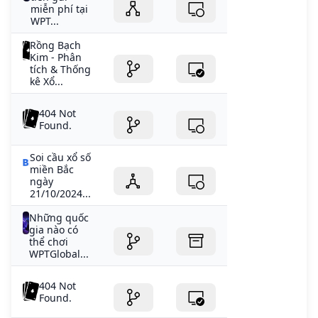
miễn phí tại
WPT...
Rồng Bạch
Kim - Phân
tích & Thống
kê Xổ...
404 Not
Found.
Soi cầu xổ số
miền Bắc
ngày
21/10/2024...
Những quốc
gia nào có
thể chơi
WPTGlobal...
404 Not
Found.