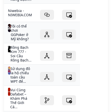
Niwebia -
NIWEBIA.COM
Tôi có thể
chơi
GGPoker ở
Mỹ không?
Rồng Bạch
Kim 777 -
Soi Cầu
Rồng Bạch...
Sử dụng đô
la hộ chiếu
toàn cầu
WPT để...
Vui Cùng
Dafabet –
Khám Phá
Thế Giới
Cá...