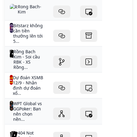
Rake Chase là gì?
Rong Bach-
Soi cầu lô chính xác 100 đánh là thắng ngày mai không ba
Kim
Top 5 Nhà Cái Uy Tín Nhất Việt Nam 2024
Cách đủ điều kiện tham gia các sự kiện trực tuyến của 
Bitstarz không
WPT Global có ứng dụng di động không?
cần tiền
thưởng lên tới
Một số vụ bê bối và tranh cãi nổi tiếng về roulette trong s
5...
Một người phụ nữ hướng dẫn lựa chọn đồ chơi tình dục
Rồng Bạch
nổ hũ đổi thưởng
Kim - Soi cầu
- YouTube
RBK - XS
Làm cho Phil Ivey cười có thể biến thành một ngày trả lươ
Rồng...
Sự ra đời của sòng bạc trực tuyến đã tác động đến trò ch
Dự đoán XSMB
- YouTube
12/9 - Nhận
định dự đoán
Soi cầu 3 càng – Độc thủ de 3 càng vip hôm nay siêu ch
xổ...
Top 5 sòng bạc trực tuyến năm 2025: chơi ở đâu và giành
Thống kê xổ số miền Bắc - Rồng Bạch Kim
WPT Global vs
GGPoker: Bạn
Quảng cáo mới nhất của WPT Global: vé cho một số tiền 
nên chọn
Rồng Bạch Kim Me Flickr
nền...
Roulette đóng vai trò gì trong văn hóa đại chúng chẳng
404 Not