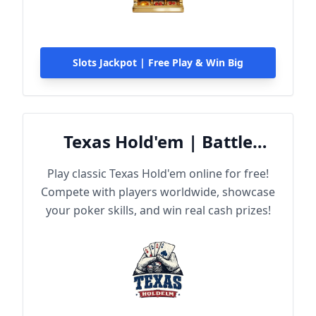
Slots Jackpot | Free Play & Win Big
Texas Hold'em | Battle
Online
Play classic Texas Hold'em online for free!
Compete with players worldwide, showcase
your poker skills, and win real cash prizes!