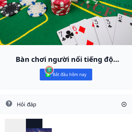
Bàn chơi người nổi tiếng độc
nhất
nổ hũ
Lịch thi WPT Châu Á Thái Bình Dương 2024-2025
Bắt đầu hôm nay
Notifications
Rồng Bạch Kim Chính Xác 100
Dự đoán XSMB 12/9 - Nhận định dự đoán xổ số miền B
nổ hũ đổi thưởng
nổ hũ
nổ hũ đổi thưởng
CÔNG TY CỔ PHẦN TẬP ĐOÀN COTANA
Soi cầu rồng bạch kim là gì?
- YouTube
- YouTube
Rồng Bạch Kim chính xác 100 - Soi cầu hôm nay chuẩn 
Hỏi đáp
- YouTube
Rong Bach-Kim
Rồng Bạch Kim 777 - Soi Cầu Rồng Bạch Kim Đẳng Cấp Nhấ
Soi cầu xổ số miền Bắc ngày 21/10/2024 chính xác
Dự đoán XSMT - Soi cầu MT - Dự đoán Xổ số Miền Trung
- YouTube
- YouTube
Bạn có thể chơi WPT Global ở đâu? Các quốc gia được h
Giải vô địch WPT khơi dậy tinh thần của huyền thoại Poker
WPT Global tổ chức sự kiện ở những quốc gia và khu vực n
Rồng Bạch Kim - Soi cầu Rồng Bạch Kim hôm nay miễn phí
nổ hũ
Bạch kim có giá trị như thế nào?
Sòng bạc toàn cầu WPT: Một cuộc phiêu lưu đầy thú vị
Soi cầu rồng bạch kim là gì?
Dự đoán XSMB 11/9 - Nhận định dự đoán xổ số miền Bắc 1
Rồng bạch kim – Soi cầu 247 Rồng bạch kim chốt số MB
Rồng Bạch Kim - Soi cầu RBK - XS Rồng Bạch Kim - Inf