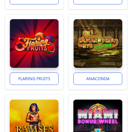
FLARING FRUITS
ANACONDA