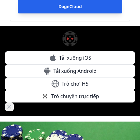
DageCloud
game quay hũ
Rồng Bạch Kim - Soi cầu Rồng Bạch Kim hôm nay miễn phí
Ai đã phát minh ra trò chơi roulette?
Rồng Bạch Kim 666 - Soi cầu Rồng Bạch Kim 666 siêu chính 
Tải xuống iOS
Soi cầu dự đoán XSMB chính xác 100 VIP hôm nay miễn phí
Soi cầu rồng bạch kim (soicaurongbachkim) Filmow
Tải xuống Android
- YouTube
Dự đoán XSMB 13/7 - Soi cầu dự đoán xổ số miền Bắc 13/7
Trò chơi H5
Cuộc đua gay cấn dành cho Cầu thủ xuất sắc nhất WPT mùa
Trò chuyện trực tiếp
Bạch kim tính bằng gì?
game quay hũ
Close banner
Tại sao bạch kim đắt hơn vàng?
Dự đoán Xổ Số Miền Bắc - Rồng Bạch Kim cầu bạch thủ thốn
nổ hũ là gì
nổ hũ đổi thưởng
game quay hũ
Bạch kim mắc hơn vàng bao nhiêu?
Rồng bạch kim - Soi cầu rồng bạch kim chính xác 100%
Bạch kim mắc hơn vàng bao nhiêu?
Cảnh báo từ hệ thống
Tiêu đề EPT củng cố danh tiếng của Stephen Song như mộ