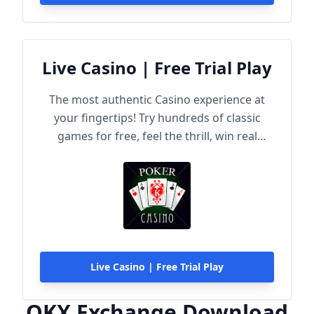
Live Casino | Free Trial Play
The most authentic Casino experience at
your fingertips! Try hundreds of classic
games for free, feel the thrill, win real
rewards!
Live Casino | Free Trial Play
OKX Exchange Download