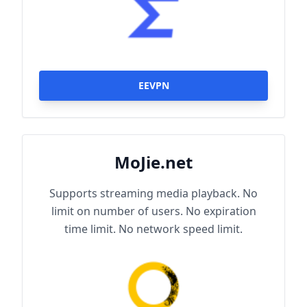
EEVPN
MoJie.net
Supports streaming media playback. No
limit on number of users. No expiration
time limit. No network speed limit.