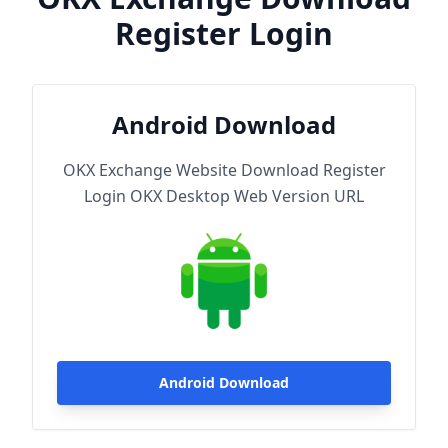
Register Login
Android Download
OKX Exchange Website Download Register
Login OKX Desktop Web Version URL
Android Download