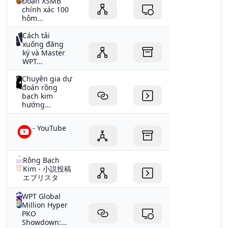
Đoán XSMB
chính xác 100
hôm...
Cách tải
xuống đăng
ký và Master
WPT...
Chuyên gia dự
đoán rồng
bạch kim
hướng...
- YouTube
Rồng Bạch
Kim - 小説投稿
エブリスタ
WPT Global
Million Hyper
PKO
Showdown:...