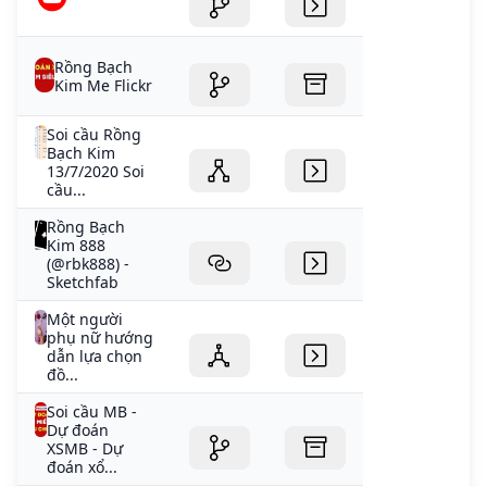
Rồng Bạch
Kim Me Flickr
Soi cầu Rồng
Bạch Kim
13/7/2020 Soi
cầu...
Rồng Bạch
Kim 888
(@rbk888) -
Sketchfab
Một người
phụ nữ hướng
dẫn lựa chọn
đồ...
Soi cầu MB -
Dự đoán
XSMB - Dự
đoán xổ...