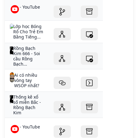
- YouTube
Lớp học Bóng
Rổ Cho Trẻ Em
Bằng Tiếng...
Rồng Bạch
Kim 666 - Soi
cầu Rồng
Bạch...
Ai có nhiều
vòng tay
WSOP nhất?
Thống kê xổ
số miền Bắc -
Rồng Bạch
Kim
- YouTube