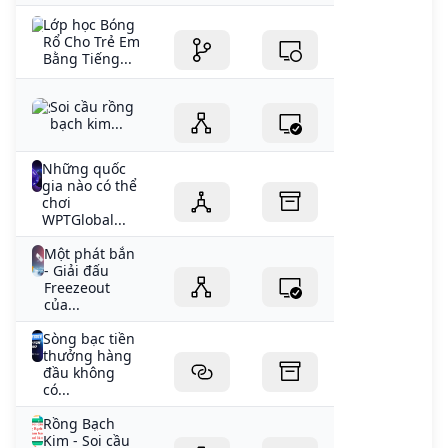
Lớp học Bóng
Rổ Cho Trẻ Em
Bằng Tiếng...
Soi cầu rồng
bạch kim...
Những quốc
gia nào có thể
chơi
WPTGlobal...
Một phát bắn
- Giải đấu
Freezeout
của...
Sòng bạc tiền
thưởng hàng
đầu không
có...
Rồng Bạch
Kim - Soi cầu