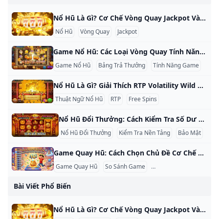
22bet – Trải Nghiệm Cá Cược Trực Tuyến Đẳng Cấp
Rồng bạch kim - YouTube
Dự đoán XSMB - Soi cầu MB - Dự đoán Xổ số Miền Bắc
Dự báo xổ số hôm nay với phương pháp Rồng Bạch Kim
- YouTube
nổ hũ đổi thưởng
Tại sao bạch kim đắt hơn vàng?
Nổ Hũ Là Gì? Cơ Chế Vòng Quay Jackpot Và Những Điều Cần Biết Nổ Hũ Là Gì? Cơ Chế Vòng Quay, Jackpot Và Những Điều Cần Biết Nổ hũ là cách gọi phổ biến của nhóm trò chơi quay biểu tượng, trong đó người chơi sử dụng lượt quay để tạo ra các tổ hợp trên màn hình. Khi một tổ hợp đáp ứng điều kiện của bảng trả thưởng, hệ thống có thể cộng điểm, xu hoặc phần thưởng theo quy tắc đã công bố.
Dự đoán Xổ Số Miền Bắc - Rồng Bạch Kim cầu bạch thủ th
Phần thưởng chào mừng mới của WPT Global: lên tới $ 
Cách đủ điều kiện tham gia các sự kiện trực tuyến của 
Vui Cùng Dafabet – Khám Phá Thế Giới Cá Cược Đẳng Cấ
Nổ Hũ
Vòng Quay
Jackpot
nổ hũ
Martin Tsvetanov giành chiến thắng trong sự kiện chính 
WPT Global ¥ 110 CN ¥ triệu Chủ nhật Hyper PKO Show
404 Not Found.
Rồng Bạch Kim 777 chính xác 100 - Rong bach kim 8899 -
Giải vô địch WPT Prime trở lại với Jereld Sam Shining
CÔNG TY CỔ PHẦN TẬP ĐOÀN COTANA
Game Nổ Hũ: Các Loại Vòng Quay Tính Năng Và Cách Đọc Bảng Trả Thưởng Game Nổ Hũ: Các Loại Vòng Quay, Tính Năng Và Cách Đọc Bảng Trả Thưởng Game nổ hũ hiện có nhiều cấu trúc khác nhau, từ máy quay ba cột đơn giản đến trò chơi nhiều hàng, nhiều tính năng và hàng nghìn cách tạo tổ hợp. Hiểu cách hoạt động của từng loại giúp người chơi lựa chọn phiên bản phù hợp thay vì chỉ dựa vào hình ảnh hoặc giá trị jackpot.
- YouTube
Lịch thi WPT Châu Á Thái Bình Dương 2024-2025
Chơi Game Bài Tiến Lên Miền Nam Miễn Phí
Doug Polk phải đối mặt với phản ứng dữ dội khi chơi tron
Doug Polk phải đối mặt với phản ứng dữ dội khi chơi tron
Game Nổ Hũ
Bảng Trả Thưởng
Tính Năng Game
Dự đoán XSMB 12/9 - Nhận định dự đoán xổ số miền Bắc
Soi cầu rồng bạch kim là gì?
Dự đoán XSMB - Soi cầu MB - Dự đoán Xổ số Miền Bắc
Soi cầu Rồng Bạch Kim chính xác 100 xổ số miền bắc hô
Chơi Tiến Lên Miền Nam Offline: Hướng Dẫn Tải Game và
Soi cầu dự đoán XSMB chính xác 100 VIP hôm nay miễn p
Rồng bạch kim - YouTube
Nổ Hũ Là Gì? Giải Thích RTP Volatility Wild Scatter Và Free Spins Nổ Hũ Là Gì? Giải Thích RTP, Volatility, Wild, Scatter Và Free Spins Khi lần đầu tìm hiểu nổ hũ là gì, người dùng thường gặp nhiều thuật ngữ tiếng Anh như RTP, volatility, Wild, Scatter và free spins. Mỗi thuật ngữ mô tả một phần của cơ chế trò chơi, nhưng không thuật ngữ nào bảo đảm một lượt quay sẽ thắng. Nổ hũ có giống máy slot không? Trong cách sử dụng phổ biến, nổ hũ thường chỉ trò chơi quay biểu tượng tương tự máy slot.
Bạch kim có giá trị như thế nào?
Làm cho Phil Ivey cười có thể biến thành một ngày trả lươ
Những quốc gia nào bị hạn chế trên WPT Global?
Hướng dẫn sự kiện WPT Paris 2024
Soi cầu MB rồng bạch kim chính xác 100% chi tiết nhất W
Thuật Ngữ Nổ Hũ
RTP
Free Spins
Soi cầu dự đoán XSMB chính xác 100 vip hôm nay đánh là
NewsPicks - Rồng Bạch Kim
Rồng bạch kim – Soi cầu 247 Rồng bạch kim chốt số MB
Sòng bạc trực tuyến đáng tin cậy nhất: WPT Global
Rồng Bạch Kim - Phân tích & Thống kê Xổ số Chính Xác Uy
nổ hũ
Soi cầu MB rồng bạch kim chính xác 100% chi tiết nhất W
Nổ Hũ Đổi Thưởng: Cách Kiểm Tra Số Dư Điều Kiện Và Rủi Ro Nổ Hũ Đổi Thưởng: Cách Kiểm Tra Số Dư, Điều Kiện Và Rủi Ro Nổ hũ đổi thưởng thường được dùng để mô tả trò chơi quay biểu tượng có cơ chế điểm, xu hoặc phần thưởng. Tuy nhiên, từ “đổi thưởng” không cho biết chính xác người dùng nhận được gì, điều kiện ra sao hoặc hoạt động có phù hợp với quy định tại nơi cư trú hay không.
Sòng bạc tiền thưởng hàng đầu không có tiền gửi vào nă
Soi cầu rồng bạch kim là gì?
Sách hướng dẫn giải đấu WPT Australia 2024
Nổ Hũ Đổi Thưởng
Kiểm Tra Nền Tảng
Bảo Mật
- YouTube
Rồng Bạch Kim - Soi cầu RBK - XS Rồng Bạch Kim - Infog
game quay hũ
Game Quay Hũ: Cách Chọn Chủ Đề Cơ Chế Và Chế Độ Chơi Phù Hợp Game Quay Hũ: Cách Chọn Chủ Đề, Cơ Chế Và Chế Độ Chơi Phù Hợp Game quay hũ có thể khác nhau về chủ đề, số cột, cách tạo tổ hợp, tính năng thưởng và mức độ biến động. Người mới không cần chọn trò chơi có nhiều hiệu ứng nhất; phiên bản phù hợp là phiên bản có luật dễ hiểu và cho phép kiểm soát giá trị mỗi lượt.
Soi cầu bạch thủ lô miền Bắc 2 nháy hôm nay chính xác
- YouTube
CÔNG TY CỔ PHẦN TẬP ĐOÀN COTANA
Rồng Bạch Kim - Phân tích & Thống kê Xổ số Chính Xác Uy
Soi cầu Rồng Bạch Kim chính xác 100 miễn phí
Game Quay Hũ
So Sánh Game
Hướng Dẫn Người Mới
Ứng dụng sòng bạc trực tuyến hàng đầu năm 2025
- YouTube
game quay hũ
game quay hũ
nổ hũ đổi thưởng
Bài Viết Phổ Biến
Là poker trực tuyến được gian lận?
Giải vô địch WPT Prime trở lại với Jereld Sam Shining
- YouTube
Bitstarz không cần tiền thưởng lên tới 5 BTC và 200 vòng
Bmy88-Kagame
Dự đoán XSMT - Soi cầu MT - Dự đoán Xổ số Miền Trung
Đánh Lô Là Gì? Bí Quyết Thắng Lớn Siêu Dễ Cho Tân Thủ!
Rồng Bạch Kim - Phân tích & Thống kê Xổ số Chính Xác Uy
Cách đủ điều kiện tham gia các sự kiện trực tuyến của 
nổ hũ là gì
Soi Cầu Rồng Bạch Kim Chính Xác 100%
Nổ Hũ Là Gì? Cơ Chế Vòng Quay Jackpot Và Những Điều Cần Biết Nổ Hũ Là Gì? Cơ Chế Vòng Quay, Jackpot Và Những Điều Cần Biết Nổ hũ là cách gọi phổ biến của nhóm trò chơi quay biểu tượng, trong đó người chơi sử dụng lượt quay để tạo ra các tổ hợp trên màn hình. Khi một tổ hợp đáp ứng điều kiện của bảng trả thưởng, hệ thống có thể cộng điểm, xu hoặc phần thưởng theo quy tắc đã công bố.
WPT Global vs GGPoker: Bạn nên chọn nền tảng poker n
Tiêu đề EPT củng cố danh tiếng của Stephen Song như 
- YouTube
- YouTube
Rồng Bạch Kim Soi Cầu
Lịch trình giải đấu toàn cầu WPT 2025