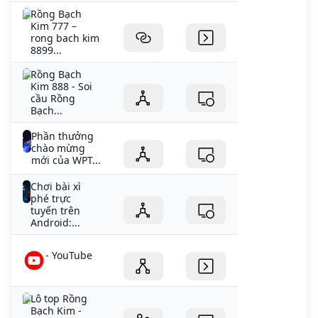
Rồng Bạch
Kim 777 –
rong bach kim
8899...
Rồng Bạch
Kim 888 - Soi
cầu Rồng
Bạch...
Phần thưởng
chào mừng
mới của WPT...
Chơi bài xì
phé trực
tuyến trên
Android:...
- YouTube
Lô top Rồng
Bạch Kim -