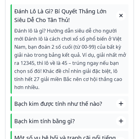
James Obst giành chức vô địch WPT Australia và giành
Giới Thiệu Casino Online Vip79
game nổ hũ
Đánh Lô Là Gì? Bí Quyết Thắng Lớn
Tiền thưởng chào mừng sòng bạc trực tuyến không có 
Rồng Bạch Kim 888 - Soi cầu MB rồng bạch kim VIP 88
Frank Stepuchin dẫn đầu RRPO WPT Seminole 2024 sau
Siêu Dễ Cho Tân Thủ!
Dự đoán XSMB 7/9 - Bình luận dự đoán xổ số miền Bắc
Soi Cầu Dự Đoán XSMB Chính Xác 100 Miễn Phí
Bạch kim có giá trị như thế nào?
TikTok - Make Your Day
Làm cho Phil Ivey cười có thể biến thành một ngày trả l
Những quốc gia nào có thể chơi WPTGlobal vào năm 2
Đánh lô là gì? Hướng dẫn siêu dễ cho người
Tại sao bạch kim đắt hơn vàng?
Sử dụng đô la hộ chiếu toàn cầu WPT để vào các sự kiệ
Bạn có biết trò chơi poker trực tuyến WPTGO
mới Đánh lô là cách chơi xổ số phổ biến ở Việt
Mẹo mới toàn cầu của WPT: Xem trước cá cược tuần 6
TikTok - Make Your Day
Soi cầu xổ số miền Bắc ngày 21/10/2024 chính xác
Nam, bạn đoán 2 số cuối (từ 00-99) của bất kỳ
Cách tải xuống đăng ký và Master WPT Global: 2025 Gu
Lịch thi WPT Châu Á Thái Bình Dương 2024-2025
WPT Global tổ chức sự kiện ở những quốc gia và khu 
giải nào trong bảng kết quả. Ví dụ, giải nhất mở
Đối tác toàn cầu của WPT với Câu lạc bộ bài Poker & Sò
Rồng bạch kim 999 chính xác 100 qua soi cầu mb 247.
Vì sao cá rồng bạch kim có giá 9 tỷ đồng đắt nhất thế g
ra 12345, thì lô về là 45 – trúng ngay nếu bạn
Lịch trình giải đấu toàn cầu WPT 2025
Hướng dẫn sự kiện WPT Paris 2024
- YouTube
chọn số đó! Khác đề chỉ nhìn giải đặc biệt, lô
game nổ hũ
nổ hũ là gì
WSOP USA Top 8 Câu hỏi thường gặp
tính hết 27 giải miền Bắc nên cơ hội thắng cao
Dự đoán XSMB - Soi cầu MB - Dự đoán Xổ số Miền Bắc
Bạch kim khác gì so với vàng trắng?
Tại sao bạch kim đắt hơn vàng?
hơn nhiều.
Rồng Bạch Kim - 小説投稿エブリスタ
Các giải đấu poker trực tuyến hàng đầu để xem và chơ
game nổ hũ
Bmy88-Kagame
Ngày 20-25 tháng 9 năm 2024 Giải vô địch WPT Úc
Soi cầu 3 càng – Độc thủ de 3 càng vip hôm nay siêu
Là poker trực tuyến được gian lận?
Rồng bạch kim - Soi cầu rồng bạch kim chính xác 100%
Bạch kim được tính như thế nào?
Các giải đấu hàng ngày từ WPT Global
- YouTube
Soi Cầu Rồng Bạch Kim Chính Xác 100% Hôm Nay
22bet – Trải Nghiệm Cá Cược Trực Tuyến Đẳng Cấp
Chơi bài xì phé trực tuyến trên Android: Hướng dẫn n
- YouTube
Rồng Bạch Kim - Soi cầu 247 rồng bạch kim chính xác 
Bạch kim tính bằng gì?
TikTok - Make Your Day
Bạn có biết trò chơi poker trực tuyến WPTGO
Thống kê xổ số miền Bắc - Rồng Bạch Kim
Hướng Dẫn Soi Cầu Rồng Bạch Kim 666 888 Hôm Nay 
Poker toàn cầu có phải là tiền thật không?
Tiêu đề EPT củng cố danh tiếng của Stephen Song nh
Một số vụ bê bối và tranh cãi nổi tiếng