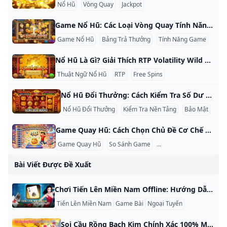
Nổ Hũ
Vòng Quay
Jackpot
WPT Australia Returns: Thời điểm quan trọng của poker t
Rồng Bạch Kim 777 - Soi Cầu Rồng Bạch Kim Đẳng Cấp N
Làm cho Phil Ivey cười có thể biến thành một ngày trả lươ
Cách tải xuống đăng ký và Master WPT Global: 2025 Guid
Nguồn gốc của cái tên Roulette là gì?
Dự đoán XSMB 14/9 - Bình luận dự đoán xổ số miền Bắc 
WPT Global Cow Boy: Quan điểm của người chơi
404 Not Found.
Soi cầu xổ số miền Bắc ngày 21/10/2024 chính xác
Rồng Bạch Kim 666: Thống kê Rồng Bạch Kim 666 hôm na
Ngày 20-25 tháng 9 năm 2024 Giải vô địch WPT Úc
Sòng bạc trực tuyến đáng tin cậy nhất: WPT Global
Game Nổ Hũ: Các Loại Vòng Quay Tính Năng Và Cách Đọc Bảng Trả Thưởng Game Nổ Hũ: Các Loại Vòng Quay, Tính Năng Và Cách Đọc Bảng Trả Thưởng Game nổ hũ hiện có nhiều cấu trúc khác nhau, từ máy quay ba cột đơn giản đến trò chơi nhiều hàng, nhiều tính năng và hàng nghìn cách tạo tổ hợp. Hiểu cách hoạt động của từng loại giúp người chơi lựa chọn phiên bản phù hợp thay vì chỉ dựa vào hình ảnh hoặc giá trị jackpot.
Rồng Bạch Kim 888 (@rbk888) - Sketchfab
Giải vô địch thế giới WPT 2024 khai mạc tại Wynn Las Vega
Dự đoán XSMB 7/9 - Bình luận dự đoán xổ số miền Bắc 7/
Sử dụng mã tiền thưởng WPT777 để yêu cầu ưu đãi đặc bi
Timothy Chung: Từ tiệc sinh nhật đến nhà vô địch WPT P
Game Nổ Hũ
Bảng Trả Thưởng
Tính Năng Game
Bạn có thể chơi WPT Global ở đâu? Các quốc gia được hỗ 
Bạch kim tính bằng gì?
- YouTube
Giải vô địch WPT khơi dậy tinh thần của huyền thoại Pok
Điều khoản tiền thưởng toàn cầu của WPT: Tiền mặt được
Dự đoán XSMB 13/9 - Bình luận dự đoán xổ số miền Bắc 
Mixcloud
Rồng Bạch Kim 888 (@rbk888) - Sketchfab
TP trong WPT poker là gì?
Nổ Hũ Là Gì? Giải Thích RTP Volatility Wild Scatter Và Free Spins Nổ Hũ Là Gì? Giải Thích RTP, Volatility, Wild, Scatter Và Free Spins Khi lần đầu tìm hiểu nổ hũ là gì, người dùng thường gặp nhiều thuật ngữ tiếng Anh như RTP, volatility, Wild, Scatter và free spins. Mỗi thuật ngữ mô tả một phần của cơ chế trò chơi, nhưng không thuật ngữ nào bảo đảm một lượt quay sẽ thắng. Nổ hũ có giống máy slot không? Trong cách sử dụng phổ biến, nổ hũ thường chỉ trò chơi quay biểu tượng tương tự máy slot.
TikTok - Make Your Day
Lịch thi WPT Châu Á Thái Bình Dương 2024-2025
Soi cầu rồng bạch kim (soicaurongbachkim) Filmow
Cách tải xuống WPTGO và bắt đầu
Thuật Ngữ Nổ Hũ
RTP
Free Spins
Ngày 20-25 tháng 9 năm 2024 Giải vô địch WPT Úc
Đối tác toàn cầu của WPT với Câu lạc bộ bài Poker & Sòng
CÔNG TY CỔ PHẦN TẬP ĐOÀN COTANA
Dự đoán Xổ Số Miền Bắc - Rồng Bạch Kim cầu bạch thủ th
game nổ hũ
game nổ hũ
Đánh giá về Everygame Poker: Hướng dẫn chơi Poker trự
Nổ Hũ Đổi Thưởng: Cách Kiểm Tra Số Dư Điều Kiện Và Rủi Ro Nổ Hũ Đổi Thưởng: Cách Kiểm Tra Số Dư, Điều Kiện Và Rủi Ro Nổ hũ đổi thưởng thường được dùng để mô tả trò chơi quay biểu tượng có cơ chế điểm, xu hoặc phần thưởng. Tuy nhiên, từ “đổi thưởng” không cho biết chính xác người dùng nhận được gì, điều kiện ra sao hoặc hoạt động có phù hợp với quy định tại nơi cư trú hay không.
game nổ hũ
Rồng Bạch Kim 777 chính xác 100 - Rong bach kim 8899 -
Rồng bạch kim me - Podcast en iVoox
Rồng Bạch Kim - Phân tích & Thống kê Xổ số Chính Xác Uy
Roulette đóng vai trò gì trong văn hóa đại chúng chẳng
Nổ Hũ Đổi Thưởng
Kiểm Tra Nền Tảng
Bảo Mật
Rồng Bạch Kim - Phân tích & Thống kê Xổ số Chính Xác Uy
Hyper Dash trong WPT Global là gì? Đi sâu vào hành độn
nổ hũ là gì
Không có tiền gửi miễn phí tại WPT Global - chơi mà khôn
Game Quay Hũ: Cách Chọn Chủ Đề Cơ Chế Và Chế Độ Chơi Phù Hợp Game Quay Hũ: Cách Chọn Chủ Đề, Cơ Chế Và Chế Độ Chơi Phù Hợp Game quay hũ có thể khác nhau về chủ đề, số cột, cách tạo tổ hợp, tính năng thưởng và mức độ biến động. Người mới không cần chọn trò chơi có nhiều hiệu ứng nhất; phiên bản phù hợp là phiên bản có luật dễ hiểu và cho phép kiểm soát giá trị mỗi lượt.
Bạn có biết trò chơi poker trực tuyến WPTGO
NewsPicks - Rồng Bạch Kim
Hướng dẫn sự kiện WPT Paris 2024
WPT Global vs GGPoker: Bạn nên chọn nền tảng poker n
Cách chơi WPT Global trên máy tính của bạn 2024
Soi cầu xổ số miền Bắc ngày 21/10/2024 chính xác
Nổ Hũ Đổi Thưởng: Cách Kiểm Tra Số Dư Điều Kiện Và Rủ
Bạch kim mắc hơn vàng bao nhiêu?
Game Quay Hũ
So Sánh Game
Hướng Dẫn Người Mới
Sòng bạc tiền thưởng hàng đầu không có tiền gửi vào nă
Bạn không thể tải xuống và chơi WPT Poker Global ở các
Bạch kim mắc hơn vàng bao nhiêu?
Rồng Bạch Kim - Phân tích & Thống kê Xổ số Chính Xác Uy
nổ hũ đổi thưởng
game quay hũ
Bài Viết Được Đề Xuất
Mẹo mới toàn cầu của WPT: Xem trước cá cược tuần 6 c
Xổ số Rồng Bạch Kim - Thống kê Rồng Bạch Kim chính xá
Soi cầu MB rồng bạch kim chính xác 100% chi tiết nhất W
Rồng Bạch Kim 777 - Soi Cầu Rồng Bạch Kim Đẳng Cấp N
Rồng bạch kim me – Podcast – Podtail
Cách tải xuống WPTGO và bắt đầu
Độc thủ lô rồng bạch kim chính xác 100
Soi cầu dự đoán XSMB chính xác 100 vip hôm nay đánh là
Rồng bạch kim - YouTube
Một người phụ nữ hướng dẫn lựa chọn đồ chơi tình dục
Rong Bach-Kim
game quay hũ
nổ hũ đổi thưởng
WPT Global Cow Boy: Quan điểm của người chơi
Chơi Tiến Lên Miền Nam Offline: Hướng Dẫn Tải Game và Chiến Thuật Chơi Chơi Tiến Lên Miền Nam Offline: Hướng Dẫn Tải Game và Chiến Thuật Chơi Tags: Tiến Lên Miền Nam, game bài, offline, miễn phí, hướng dẫn Giới Thiệu Về Game Tiến Lên Miền Nam Offline Tiến Lên Miền Nam là một trò chơi bài phổ biến tại Việt Nam, được yêu thích bởi luật chơi đơn giản và tính giải trí cao. Phiên bản offline cho phép người chơi trải nghiệm mà không cần kết nối internet, rất thuận tiện cho những ai muốn thư giãn mọi lúc mọi nơi.
Nổ Hũ Là Gì? Cơ Chế Vòng Quay Jackpot Và Những Điều C
Rong Bach-Kim
Soi cầu bạch thủ lô miền Bắc 2 nháy hôm nay chính xác
- YouTube
Bạn không thể tải xuống và chơi WPT Poker Global ở các
Nổ Hũ Là Gì? Cơ Chế Vòng Quay Jackpot Và Những Điều C
Tại sao bạch kim đắt hơn vàng?
- YouTube
Tiến Lên Miền Nam
Game Bài
Ngoại Tuyến
Tại sao bạch kim đắt hơn vàng?
- YouTube
Rồng bạch kim 247 - Soi cầu 247 rong bach kim chính xác
Soi cầu Rồng Bạch Kim 13/7/2020 Soi cầu Rồng Bạch Kim 
Lịch trình giải đấu toàn cầu WPT 2025
- YouTube
Dự đoán XSMB 8/9 - Bình luận dự đoán xổ số miền Bắc 8/
Soi Cầu Xsmb 247 – Soi Cầu Ngày 04/09/2024 - chốt số đẹ
Cách đủ điều kiện tham gia các sự kiện trực tuyến của 
Các giải đấu poker trực tuyến hàng đầu để xem và chơi 
Giải vô địch WPT Prime trở lại với Jereld Sam Shining
Bạch kim được tính như thế nào?
nổ hũ là gì
Quảng cáo mới nhất của WPT Global: vé cho một số tiền 
- YouTube
Máy đánh bạc trả tiền thật mà không cần đặt cọc Chơi mi
Sử dụng đô la hộ chiếu toàn cầu WPT để vào các sự kiện 
Soi Cầu Rồng Bạch Kim Chính Xác 100% Mỗi lô thủ đều mong muốn có được phương pháp soi cầu Rồng Bạch Kim chính xác 100%, giúp tăng cơ hội trúng thưởng hấp dẫn. Soi cầu rồng bạch kim chính xác 100% Xem thêm : Rồng Bạch Kim 247 Xem thêm : Soi cầu 247 bạc nhớ hôm nay Xem thêm : Tập đoàn giải mã số học Xem thêm : 7 Cao Thủ Chốt Số Miền Bắc