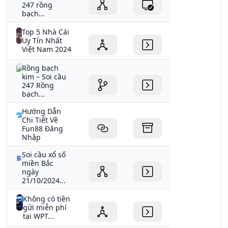
247 rồng
bạch...
Top 5 Nhà Cái
Uy Tín Nhất
Việt Nam 2024
Rồng bạch
kim – Soi cầu
247 Rồng
bạch...
Hướng Dẫn
Chi Tiết Về
Fun88 Đăng
Nhập
Soi cầu xổ số
miền Bắc
ngày
21/10/2024...
Không có tiền
gửi miễn phí
tại WPT...