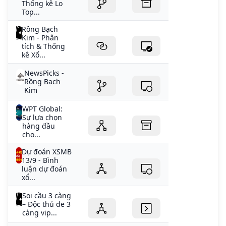
Thống kê Lo
Top...
Rồng Bạch
Kim - Phân
tích & Thống
kê Xổ...
NewsPicks -
Rồng Bạch
Kim
WPT Global:
Sự lựa chọn
hàng đầu
cho...
Dự đoán XSMB
13/9 - Bình
luận dự đoán
xổ...
Soi cầu 3 càng
– Độc thủ de 3
càng vip...