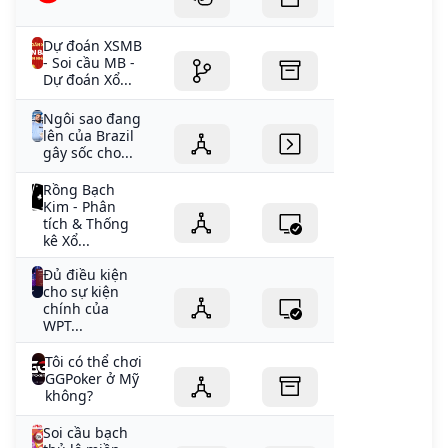
Dự đoán XSMB
- Soi cầu MB -
Dự đoán Xổ...
Ngôi sao đang
lên của Brazil
gây sốc cho...
Rồng Bạch
Kim - Phân
tích & Thống
kê Xổ...
Đủ điều kiện
cho sự kiện
chính của
WPT...
Tôi có thể chơi
GGPoker ở Mỹ
không?
Soi cầu bạch