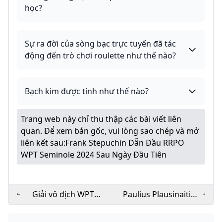
học?
Sự ra đời của sòng bạc trực tuyến đã tác
động đến trò chơi roulette như thế nào?
Bạch kim được tính như thế nào?
nổ hũ đổi thưởng
Trang web này chỉ thu thập các bài viết liên
Dự đoán XSMB 6/9 - Bình luận dự đoán xổ số miền Bắc
quan. Để xem bản gốc, vui lòng sao chép và mở
Ngày 20-25 tháng 9 năm 2024 Giải vô địch WPT Úc
liên kết sau:
Frank Stepuchin Dẫn Đầu RRPO
CÔNG TY CỔ PHẦN TẬP ĐOÀN COTANA
WPT Seminole 2024 Sau Ngày Đầu Tiên
Soi cầu Rồng Bạch Kim 13/7/2020 Soi cầu Rồng Bạch Ki
Soi cầu xổ số miền Bắc ngày 21/10/2024 chính xác
nổ hũ
XSMN - Kết Quả Xổ Số Miền Nam - KQXSMN - SXMN H
Bạn có thể chơi WPT Global ở đâu? Các quốc gia được h
WPT Global Cow Boy: Quan điểm của người chơi
Soi cầu Rồng Bạch Kim 13/7/2020 Soi cầu Rồng Bạch Ki
Giải vô địch WPT
Paulius Plausinaitis
Đánh Lô Là Gì? Bí Quyết Thắng Lớn Siêu Dễ Cho Tân Th
WPT Global từ Chủ nhật Hyper PKO Showdown: Mua th
Prime trở lại với
thắng GGMmillion$
Bạch kim khác gì vàng trắng?
Rong bach kim – Soi cầu 247 rồng bạch kim chốt số h
Jereld Sam Shining
SHR với số tiền
nổ hũ là gì