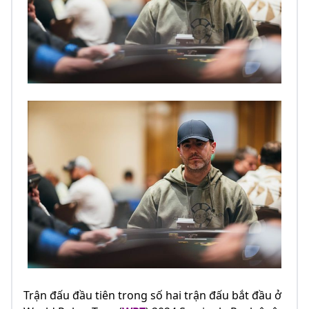
Lớp học Bóng Rổ Cho Trẻ Em Bằng Tiếng Anh tại Hà Nội- 
Soi cầu dự đoán XSMB chính xác 100 vip hôm nay đánh là t
Quy tắc mới cho Thiên đường WSOP: Thiết bị điện tử và Hỗ 
Vincent Meli tăng lên 100.000 với K♣️ J♣️ Francois Tosques Call
Các giải đấu hàng ngày từ WPT Global
Bạch kim được tính như thế nào?
Đánh Lô Là Gì? Bí Quyết Thắng Lớn Siêu Dễ Cho Tân Thủ!
Soi cầu 3 càng – Độc thủ de 3 càng vip hôm nay siêu chuẩ
Soi Cầu Xsmb 247 – Soi Cầu Ngày 04/09/2024 - chốt số đẹp 
Rong Bach-Kim
Dự báo xổ số hôm nay với phương pháp Rồng Bạch Kim
Tương lai của trò chơi roulette là gì?
Sử dụng đô la hộ chiếu toàn cầu WPT để vào các sự kiện cổ
Các quy tắc và lựa chọn cá cược ban đầu cho roulette là gì?
- YouTube
Soi cầu xổ số miền Bắc ngày 21/10/2024 chính xác
Trận đấu đầu tiên trong số hai trận đấu bắt đầu ở