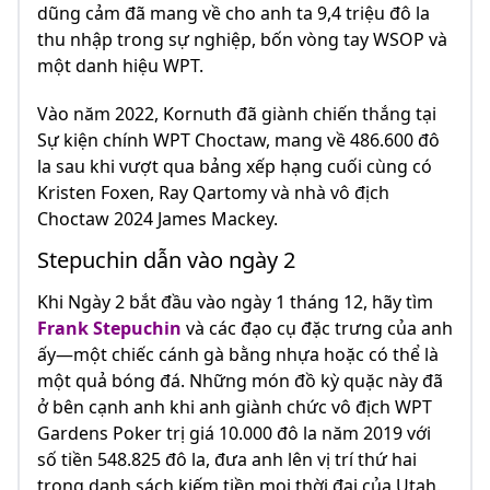
dũng cảm đã mang về cho anh ta 9,4 triệu đô la
thu nhập trong sự nghiệp, bốn vòng tay WSOP và
một danh hiệu WPT.
Vào năm 2022, Kornuth đã giành chiến thắng tại
Sự kiện chính WPT Choctaw, mang về 486.600 đô
la sau khi vượt qua bảng xếp hạng cuối cùng có
Kristen Foxen, Ray Qartomy và nhà vô địch
Choctaw 2024 James Mackey.
Stepuchin dẫn vào ngày 2
Khi Ngày 2 bắt đầu vào ngày 1 tháng 12, hãy tìm
Frank Stepuchin
và các đạo cụ đặc trưng của anh
ấy—một chiếc cánh gà bằng nhựa hoặc có thể là
một quả bóng đá. Những món đồ kỳ quặc này đã
ở bên cạnh anh khi anh giành chức vô địch WPT
Gardens Poker trị giá 10.000 đô la năm 2019 với
số tiền 548.825 đô la, đưa anh lên vị trí thứ hai
trong danh sách kiếm tiền mọi thời đại của Utah.