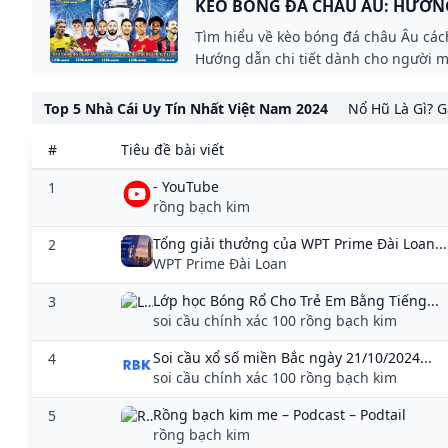
Vì sao cá rồng bạch kim có giá 9 tỷ đồng đắt nhất thế
KÈO BÓNG ĐÁ CHÂU ÂU: HƯỚNG
Đánh Lô Là Gì? Bí Quyết Thắng Lớn Siêu Dễ Cho Tân 
- YouTube
ĐỌC KÈO
Soi cầu 3 càng – Độc thủ de 3 càng vip hôm nay si
Tìm hiểu về kèo bóng đá châu Âu cách
Kèo Bóng Đá Châu Âu: Hướng Dẫn Chi Tiết và Cách 
Rồng Bạch Kim 666: Thống kê Rồng Bạch Kim 666 hô
Hướng dẫn chi tiết dành cho người m
Chơi Game Bài Tiến Lên Miền Nam Miễn Phí
game nổ hũ
bóng đá.
Rong bach kim – Soi cầu 247 rồng bạch kim chốt số
Soi cầu dự đoán XSMB chính xác 100 vip hôm nay đá
Top 5 Nhà Cái Uy Tín Nhất Việt Nam 2024
Nổ Hũ Là Gì? 
Soi cầu dự đoán XSMB chính xác 100 vip hôm nay đá
Tương lai của trò chơi roulette là gì?
nổ hũ đổi thưởng
game quay hũ
#
Tiêu đề bài viết
Soi cầu XSMB 4-9 - Dự đoán xổ số miền bắc hôm nay
Kèo Bóng Đá Châu Âu: Hướng Dẫn Chi Tiết và Cách Đọ
Bạch kim khác gì so với vàng trắng?
Rồng bạch kim - Soi cầu rồng bạch kim chính xác 10
- YouTube
1
Nguồn gốc của cái tên Roulette là gì?
- YouTube
Tùy chọn thanh toán tại EVERYGAME Poker: Giao dị
rồng bạch kim
Một số vụ bê bối và tranh cãi nổi tiếng về roulette trong
Rồng Bạch Kim - Soi cầu RBK - XS Rồng Bạch Kim - I
Bạch kim tính bằng gì?
Dự đoán XSMB 12/7 - Soi cầu dự đoán xổ số miền Bắc 
WPT Global Million Hyper PKO Showdown: Chi tiết &
Tổng giải thưởng của WPT Prime Đài Loan...
2
Dự đoán XSMB 12/9 - Nhận định dự đoán xổ số miền
Công nghệ đã ảnh hưởng đến trò chơi roulette như th
WPT Prime Đài Loan
Rồng Bạch Kim 666: Thống kê Rồng Bạch Kim 666 hô
Cảnh báo từ hệ thống
Vì sao cá rồng bạch kim có giá 9 tỷ đồng đắt nhất thế g
CÔNG TY CỔ PHẦN TẬP ĐOÀN COTANA
Rồng Bạch Kim - Phân tích & Thống kê Xổ số Chính X
Lớp học Bóng Rổ Cho Trẻ Em Bằng Tiếng...
3
Soi cầu bạch thủ lô miền Bắc 2 nháy hôm nay chính xác
RongBachKim - Soi cầu và thống kê xổ số miền bắc 
Một người phụ nữ hướng dẫn lựa chọn đồ chơi tình
soi cầu chính xác 100 rồng bạch kim
Dự đoán XSMB - Soi cầu MB - Dự đoán Xổ số Miền Bắc
Cách tải xuống WPTGO và bắt đầu
Soi cầu xổ số miền Bắc ngày 21/10/2024...
Game Quay Hũ: Cách Chọn Chủ Đề Cơ Chế Và Chế Độ 
4
Sự ra đời của sòng bạc trực tuyến đã tác động đến t
soi cầu chính xác 100 rồng bạch kim
Soi cầu Rồng Bạch Kim 13/7/2020 Soi cầu Rồng Bạch Ki
Dự đoán XSMB 7/9 - Bình luận dự đoán xổ số miền B
nổ hũ
Rồng bạch kim me – Podcast – Podtail
5
Làm cho Phil Ivey cười có thể biến thành một ngày trả l
rồng bạch kim