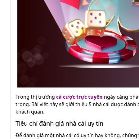
Tiền thưởng chào mừng sòng bạc trực tuyến không có 
Lễ hội mùa xuân toàn cầu WPT: 7.000.000 đô la giải t
Rồng Bạch Kim 666: Thống kê Rồng Bạch Kim 666 hôm 
Soi cầu XSMB 4-9 - Dự đoán xổ số miền bắc hôm nay ng
Soi cầu xổ số miền Bắc ngày 21/10/2024 chính xác
22bet – Trải Nghiệm Cá Cược Trực Tuyến Đẳng Cấp
- YouTube
Soi cầu dự đoán XSMB chính xác 100 vip hôm nay đánh 
Rồng Bạch Kim - Soi cầu 247 rồng bạch kim chính xác 
Khi nào và tại sao số 0 kép được thêm vào bánh xe rou
Tôi có thể chơi GGPoker ở Mỹ không?
WPT Global Million Hyper PKO Showdown: Chi tiết & H
Tại sao bạch kim đắt hơn vàng?
Rồng Bạch Kim 29/12/2018: Nhận định soi cầu XSMB th
Soi Cầu Xsmb 247 – Soi Cầu Ngày 07/09/2024 - Chốt số
Luật Chơi Poker Online tại DA88
Trong thị trường
cá cược trực tuyến
ngày càng phát 
trọng. Bài viết này sẽ giới thiệu 5 nhà cái được đánh 
khách quan.
Tiêu chí đánh giá nhà cái uy tín
Để đánh giá một nhà cái có uy tín hay không, chúng 