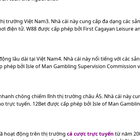
 thị trường Việt Nam3. Nhà cái này cung cấp đa dạng các s
chơi điện tử. W88 được cấp phép bởi First Cagayan Leisure a
ộng lâu dài tại Việt Nam4. Nhà cái này nổi tiếng với các s
cấp phép bởi Isle of Man Gambling Supervision Commission 
nhanh chóng chiếm lĩnh thị trường châu Á5. Nhà cái này cu
no trực tuyến. 12Bet được cấp phép bởi Isle of Man Gambli
 đã hoạt động trên thị trường
cá cược trực tuyến
từ năm 20