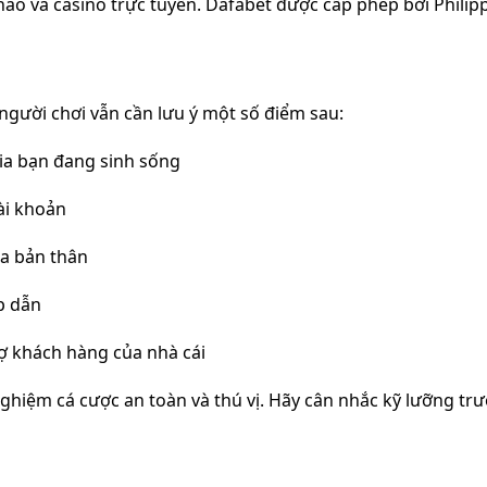
hao và casino trực tuyến. Dafabet được cấp phép bởi Philip
 người chơi vẫn cần lưu ý một số điểm sau:
gia bạn đang sinh sống
ài khoản
ủa bản thân
p dẫn
rợ khách hàng của nhà cái
 nghiệm cá cược an toàn và thú vị. Hãy cân nhắc kỹ lưỡng trư