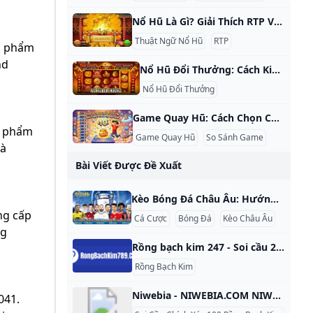
Sòng bạc toàn cầu WPT: Một cuộc phiêu lưu đầ
Bitstarz không cần tiền thưởng lên tới 5 BTC 
Lô Đẹp Hôm Nay
Chơi bài xì phé trực tuyến trên Android: Hướ
Soi cầu Rồng Bạch Kim chính xác 100 xổ số m
CÔNG TY CỔ PHẦN TẬP ĐOÀN COTANA
Nguồn gốc của cái tên Roulette là gì?
WPT Australia Returns: Thời điểm quan trọng c
Nổ Hũ Là Gì? Giải Thích RTP Volatility Wild Scatter Và Free Spins Nổ Hũ Là Gì? Giải Thích RTP, Volatility, Wild, Scatter Và Free Spins Khi lần đầu tìm hiểu nổ hũ là gì, người dùng thường gặp nhiều thuật ngữ tiếng Anh như RTP, volatility, Wild, Scatter và free spins. Mỗi thuật ngữ mô tả một phần của cơ chế trò chơi, nhưng không thuật ngữ nào bảo đảm một lượt quay sẽ thắng. Nổ hũ có giống máy slot không? Trong cách sử dụng phổ biến, nổ hũ thường chỉ trò chơi quay biểu tượng tương tự máy slot.
Những quốc gia nào có thể chơi WPTGlobal v
Tại sao bạch kim đắt hơn vàng?
Bmy88-Kagame
Lịch thi WPT Châu Á Thái Bình Dương 2024-20
Thuật Ngữ Nổ Hũ
RTP
Free Spins
ản phẩm
CÔNG TY CỔ PHẦN TẬP ĐOÀN COTANA
WPT Global vs GGPoker: Bạn nên chọn nền tả
- YouTube
Chuyên gia dự đoán rồng bạch kim hướng dẫn b
nd
nổ hũ
game quay hũ
Poker toàn cầu có phải là tiền thật không?
Nổ Hũ Đổi Thưởng: Cách Kiểm Tra Số Dư Điều Kiện Và Rủi Ro Nổ Hũ Đổi Thưởng: Cách Kiểm Tra Số Dư, Điều Kiện Và Rủi Ro Nổ hũ đổi thưởng thường được dùng để mô tả trò chơi quay biểu tượng có cơ chế điểm, xu hoặc phần thưởng. Tuy nhiên, từ “đổi thưởng” không cho biết chính xác người dùng nhận được gì, điều kiện ra sao hoặc hoạt động có phù hợp với quy định tại nơi cư trú hay không.
nổ hũ
Soi Cầu Xsmb 247 – Soi Cầu Ngày 04/09/2024 - 
Soi cầu xổ số miền Bắc ngày 21/10/2024 chính 
Cảnh báo từ hệ thống
Hướng dẫn rút tiền toàn cầu của WPT: Tiền mặ
Nổ Hũ Đổi Thưởng
Kiểm Tra Nền Tảng
Bạch kim Đổi Lỗ Bao Nhiêu? Cập Nhật Mức Lỗ K
Soi Cầu Xsmb 247 – Soi Cầu Ngày 04/09/2024 - 
game nổ hũ
Lớp học Bóng Rổ Cho Trẻ Em Bằng Tiếng Anh 
Game Quay Hũ: Cách Chọn Chủ Đề Cơ Chế Và Chế Độ Chơi Phù Hợp Game Quay Hũ: Cách Chọn Chủ Đề, Cơ Chế Và Chế Độ Chơi Phù Hợp Game quay hũ có thể khác nhau về chủ đề, số cột, cách tạo tổ hợp, tính năng thưởng và mức độ biến động. Người mới không cần chọn trò chơi có nhiều hiệu ứng nhất; phiên bản phù hợp là phiên bản có luật dễ hiểu và cho phép kiểm soát giá trị mỗi lượt.
Cách tải xuống đăng ký và Master WPT Global:
Rồng Bạch Kim Chính Xác 100 - Soi Cầu Rồng 
Rồng Bạch Kim 888 - Soi cầu Rồng Bạch Kim 66
Cách tải xuống WPTGO và bắt đầu
ản phẩm
Máy đánh bạc trả tiền thật mà không cần đặt 
Soi cầu MB - Dự đoán XSMB - Dự đoán xổ số 
Lịch trình giải đấu toàn cầu WPT 2025
Cách bắt đầu chơi bài xì phé trực tuyến vào 
Game Quay Hũ
So Sánh Game
Hướng Dẫ
và
Rồng Bạch Kim 666 - Soi cầu Rồng Bạch Kim 66
- YouTube
- YouTube
Xổ số Rồng Bạch Kim - Thống kê Rồng Bạch Ki
nổ hũ là gì
game nổ hũ
Bài Viết Được Đề Xuất
Roulette đóng vai trò gì trong văn hóa đại c
Rồng Bạch Kim Soi Cầu
Soi cầu 3 càng – Độc thủ de 3 càng vip hôm n
Nổ Hũ Là Gì? Cơ Chế Vòng Quay Jackpot Và Nh
Dự đoán Xổ Số Miền Bắc - Rồng Bạch Kim cầu b
Bạch kim tính bằng gì?
Top 5 sòng bạc trực tuyến năm 2025: chơi ở đâ
Dự đoán XSMB 13/9 - Bình luận dự đoán xổ số
Điều khoản tiền thưởng toàn cầu của WPT: Tiề
Rồng Bạch Kim - Phân tích & Thống kê Xổ số C
Kinh Nghiệm Cầu Lô Rồng Bạch Kim Chính Xá
game quay hũ
Sử dụng đô la hộ chiếu toàn cầu WPT để vào cá
Kèo Bóng Đá Châu Âu: Hướng Dẫn Chi Tiết và Cách Đọc Kèo Kèo bóng đá châu Âu, còn được gọi là kèo 1X2, là một trong những loại kèo phổ biến nhất trong cá cược bóng đá. Bài viết này sẽ giúp bạn hiểu rõ hơn về kèo châu Âu và cách đọc chúng. Kèo Châu Âu là gì? Kèo Châu Âu, hay còn gọi là kèo 1X2, là loại kèo đơn giản và dễ hiểu nhất1. Người chơi chỉ cần chọn một trong ba kết quả có thể xảy ra:
Nhà tài trợ Tiêu đề WPT Global Now cho Triton
Bạn có biết trò chơi poker trực tuyến WPTGO
Khi nào và tại sao số 0 kép được thêm vào bán
Rồng Bạch Kim chính xác 100 - Soi cầu hôm na
- YouTube
WPT Global: Sự lựa chọn hàng đầu cho người 
- YouTube
ng cấp
Cá Cược
Bóng Đá
Kèo Châu Âu
Hướng dẫn sự kiện WPT Paris 2024
Cách đủ điều kiện tham gia các sự kiện trực 
Lễ hội mùa xuân toàn cầu WPT: 7.000.000 đô l
Chơi Tiến Lên Miền Nam Offline: Hướng Dẫn T
Soi cầu dự đoán XSMB chính xác 100 VIP hôm 
Cách bắt đầu chơi bài xì phé trực tuyến vào 
Soi Cầu Xsmb 247 – Soi Cầu Ngày 04/09/2024 - 
ng
Rồng bạch kim me - Podcast en iVoox
WPT Global: Sự lựa chọn hàng đầu cho người 
Soi cầu dự đoán XSMB chính xác 100 vip hôm n
Dự đoán XSMB 14/9 - Bình luận dự đoán xổ số
nổ hũ là gì
Soi cầu xổ số miền Bắc ngày 21/10/2024 chính 
Hướng dẫn sự kiện WPT Paris 2024
Rồng Bạch Kim 888 (@rbk888) - Sketchfab
Rồng bạch kim 247 - Soi cầu 247 rong bach kim chính xác di 2024 2024 Agu 9 - Pin ini ditemukan oleh Rồng bạch kim 789. Temukan (dan simpan!) pin Anda sendiri di Pinterest.
Soi cầu rồng bạch kim là gì?
Soi cầu dự đoán XSMB chính xác 100 vip hôm n
Sòng bạc tiền thưởng hàng đầu không có tiền 
Một người phụ nữ hướng dẫn lựa chọn đồ chơi
WPT Global từ Chủ nhật Hyper PKO Showdown
Rồng Bạch Kim
Một phát bắn - Giải đấu Freezeout của WPT Gl
Rồng Bạch Kim - Phân tích & Thống kê Xổ số C
Giải vô địch WPT khơi dậy tinh thần của huyề
Rồng Bạch Kim 777 – rong bach kim 8899 lô 2 
Khi nào và tại sao số 0 kép được thêm vào bán
nổ hũ là gì
WPT Global Cow Boy: Quan điểm của người ch
Rong bach kim – Soi cầu 247 rồng bạch kim c
- YouTube
Rồng Bạch Kim Chính Xác 100 - Soi Cầu Rồng 
Niwebia - NIWEBIA.COM NIWEBIA.COM This domain name is for sale. Owning a suitable domain name will help you achieve greater success in your career. For any business consultation about NIWEBIA.COM, please contact us! ! ! available for sale For instantly purchase. Please contact us to get this domain. Get A Quote Telegram Whatsapp Skype email protected Primary Language Swahili Number Of Records 46 Website Building Age 13 Domain Age 15 Oldest Record Year 2011-01-28 09:49:51 Latest Record Year 2025-01-01 02:06:06 This domain name was built between 2011 and 2013 for a period of 2 year.
041.
Rồng bạch kim
Các quy tắc và lựa chọn cá cược ban đầu cho ro
Cách chơi WPT Global trên máy tính của bạn 2
Hướng Dẫn Soi Cầu Rồng Bạch Kim 666 888 H
Là poker trực tuyến được gian lận?