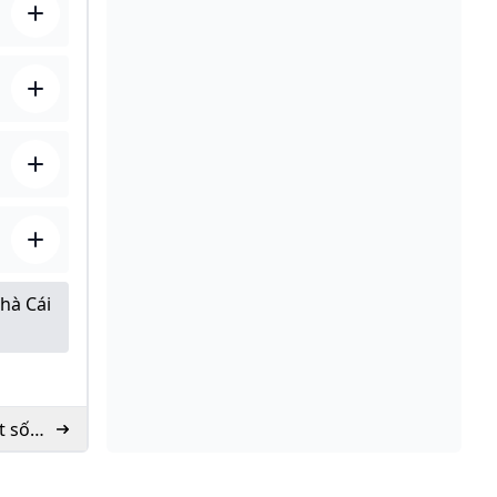
hà Cái
t số