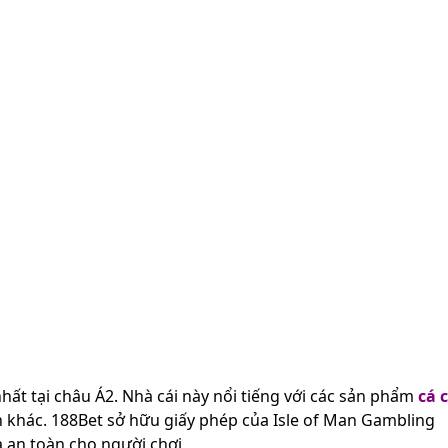
nhất tại châu Á2. Nhà cái này nổi tiếng với các sản phẩm
cá 
yến khác. 188Bet sở hữu giấy phép của Isle of Man Gambling
 an toàn cho người chơi.