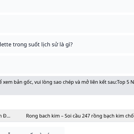
 phí chính xác
nh là thắng
au ngày đầu tiên
ơi miễn phí
 vòng quay miễn phí
Rồng Bạch Kim
ố MB hôm nay
 Super High Roller Series
 Vegas vào tháng 12 này
 năm 2025
ette trong suốt lịch sử là gì?
ác Uy Tín
 Vegas vào tháng 12 này
ung
 năm 2025
hủ thống kê chơi xổ số
g Cấp
 phí chính xác
oker
h Đọc Bảng Trả Thưởng
 hỗ trợ & nổi bật nền tảng
 ngày 4-9-2024
Để xem bản gốc, vui lòng sao chép và mở liên kết sau:
Top 5 N
rò chơi roulette như thế nào?
Kim
hơi vào năm 2025
es Call với K♦️ 10♥️
 phí
 vòng quay miễn phí
h Đọc
Rong bach kim – Soi cầu 247 rồng bạch kim chố
lớn người chơi poker không được bỏ lỡ nó!
hôm nay VIP MB
số đẳng cấp