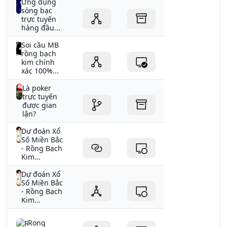
Ứng dụng
WPT Global từ Chủ nhật Hyper PKO Showdown: Mua thấp
sòng bạc
trực tuyến
Dự đoán XSMB 8/9 - Bình luận dự đoán xổ số miền Bắc 8/
hàng đầu...
Một số vụ bê bối và tranh cãi nổi tiếng về roulette trong s
Ngày 20-25 tháng 9 năm 2024 Giải vô địch WPT Úc
Soi cầu MB
rồng bạch
kim chính
xác 100%...
Là poker
trực tuyến
được gian
lận?
Dự đoán Xổ
Số Miền Bắc
- Rồng Bạch
Kim...
Dự đoán Xổ
Số Miền Bắc
- Rồng Bạch
Kim...
Rong