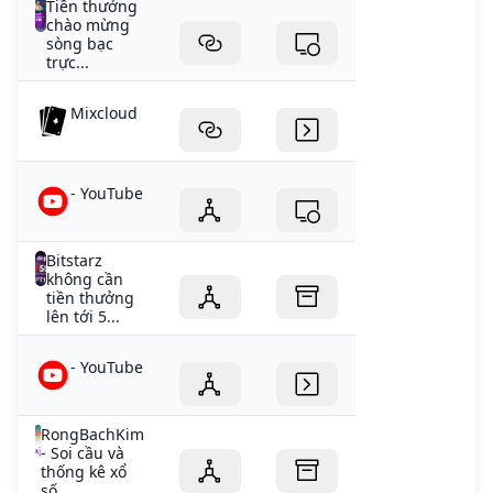
Tiền thưởng
chào mừng
sòng bạc
trực...
Mixcloud
- YouTube
Bitstarz
không cần
tiền thưởng
lên tới 5...
- YouTube
RongBachKim
- Soi cầu và
thống kê xổ
số...