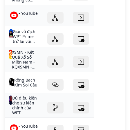
- YouTube
Giải vô địch
WPT Prime
trở lại với...
XSMN - Kết
Quả Xổ Số
Miền Nam -
KQXSMN -...
Rồng Bạch
Kim Soi Cầu
Đủ điều kiện
cho sự kiện
chính của
WPT...
- YouTube