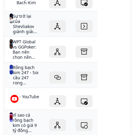
Bach-Kim
Sự trở lại
của
Shevliakov
giành giải...
WPT Global
vs GGPoker:
Bạn nên
chọn nền...
Rồng bạch
kim 247 - Soi
cầu 247
rong...
- YouTube
Vì sao cá
rồng bạch
kim có giá 9
tỷ đồng...