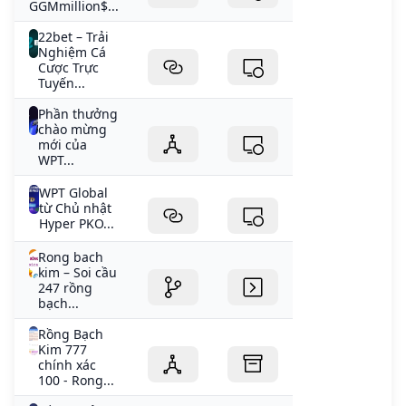
GGMmillion$...
22bet – Trải
Nghiệm Cá
Cược Trực
Tuyến...
Phần thưởng
chào mừng
mới của
WPT...
WPT Global
từ Chủ nhật
Hyper PKO...
Rong bach
kim – Soi cầu
247 rồng
bạch...
Rồng Bạch
Kim 777
chính xác
100 - Rong...