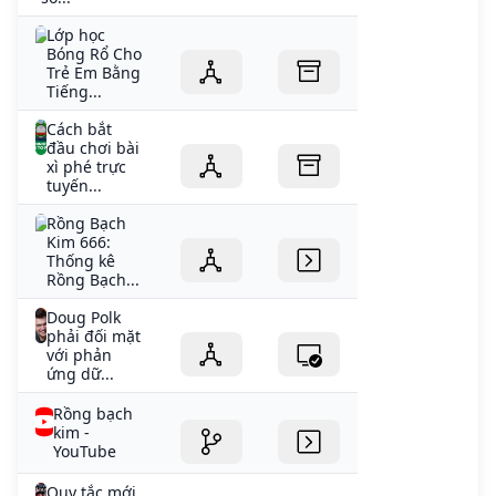
Lớp học
Bóng Rổ Cho
Trẻ Em Bằng
Tiếng...
Cách bắt
đầu chơi bài
xì phé trực
tuyến...
Rồng Bạch
Kim 666:
Thống kê
Rồng Bạch...
Doug Polk
phải đối mặt
với phản
ứng dữ...
Rồng bạch
kim -
YouTube
Quy tắc mới