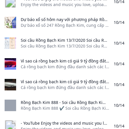
10/14
Đủ điều kiện cho sự kiện chính của WPT Global thông qua 
Chuyên gia dự đoán rồng bạch kim hướng dẫn bắt lô kép cự
Enjoy the videos and music you love, upload original content, and share it all with friends, family, and the world on YouTube.
nổ hũ đổi thưởng
game nổ hũ
game quay hũ
Khi nào và tại sao số 0 kép được thêm vào bánh xe roule
Dự đoán XSMB 14/9 - Bình luận dự đoán xổ số miền Bắc 14
Soi cầu xổ số miền Bắc ngày 21/10/2024 chính xác
Dự báo xổ số hôm nay với phương pháp Rồng Bạch Kim Dự báo xổ số 247 Rồng Bạch Kim cung cấp 3 càng miễn phí dự đoán chính xác 100% cung cấp các cặp số lô nuôi 247. Hãy tham gia để nhận các dự đoán chính xác nhất!
Những quốc gia nào có thể chơi WPTGlobal vào năm 202
10/14
Rồng Bạch Kim chính xác 100 - Soi cầu hôm nay chuẩn xác
Rồng Bạch Kim chính xác 100 chốt 3 càng miễn phí hôm na
Dự báo xổ số 247 Rồng Bạch Kim, cung cấp 3 càng miễn phí, dự đoán chính xác 100%, cung cấp các cặp số lô nuôi 247. Hãy tham gia để nhận các dự đoán chính xác nhất! BuzzNội dung bài viết2. Hướng dẫn Dự đoán 247 Rồng Bạch Kim miễn phí và chính xác 3. Kinh nghiệm dự đoán 247 Rồng Bạch Kim chính xác 100% Xem thêmXem thêmĐọc tóm tắt
Soi cầu Rồng Bạch Kim chính xác 100 xổ số miền bắc hô
Soi cầu Rồng Bạch Kim chính xác 100 miễn phí
Lô Đẹp Hôm Nay
WPT Global ¥ 110 CN ¥ triệu Chủ nhật Hyper PKO Show
Rồng Bạch Kim 555 – MIDI.org
Bạch kim Đổi Lỗ Bao Nhiêu? Cập Nhật Mức Lỗ Khi Bán Lại
Soi cầu Rồng Bạch Kim 13/7/2020 Soi cầu Rồng Bạch Kim 13/7/2020 (RBK) hôm nay Soi cầu XSMB miễn phí tại RongBach… Map screenshot Periodic table Visualizations Soi cầu Rồng Bạch Kim 13/7/2020 Soi cầu Rồng Bạch Kim 13/7/2020 (RBK) hôm nay – Soi cầu XSMB miễn phí tại RongBachKim.com tham khảo dự ...
404 Not Found.
10/14
Cuộc thi Discord nóng lên: Hãy tham gia hành động!
- YouTube
Soi cầu Rồng Bạch Kim 13/7/2020 Soi cầu Rồng Bạch Kim 13/7/2020 (RBK) hôm nay – Soi cầu XSMB miễn phí tại RongBachKim.com, tham khảo dự …
Hướng Dẫn Chi Tiết Về Fun88 Đăng Nhập
Dự đoán XSMB 2/9/2024 - Soi cầu miền Bắc ngày 2 tháng 9
WPT Australia Returns: Thời điểm quan trọng của poker tiề
WPT Global Cow Boy: Quan điểm của người chơi
James Obst giành chức vô địch WPT Australia và giành được
Dự đoán XSMB 6/9 - Bình luận dự đoán xổ số miền Bắc 6/9/
Vì sao cá rồng bạch kim có giá 9 tỷ đồng đắt nhất thế giới? Cá rồng bạch kim đứng đầu danh sách các loài cá đắt nhất thế giới từng có người bỏ ra tới 400.000 USD (khoảng 93 tỷ đồng) để sở hữu loài cá cực quý hiếm này.
Soi cầu rồng bạch kim là gì?
10/14
Giải vô địch WPT khơi dậy tinh thần của huyền thoại Poker
WPT Global: Sự lựa chọn hàng đầu cho người chơi poker
Cá rồng bạch kim đứng đầu danh sách các loài cá đắt nhất thế giới, từng có người bỏ ra tới 400.000 USD (khoảng 9,3 tỷ đồng) để sở hữu loài cá cực quý hiếm này. Sao chép liên kết08/10/2018 08:49 (GMT+07:00) Cá rồng bạch kim đứng đầu danh sách các loài cá đắt nhất thế giới, từng có người bỏ ra tới 400.000 USD (khoảng 9,3 tỷ đồng) để sở hữu loài cá cực quý hiếm này.
Dự đoán XSMT - Soi cầu MT - Dự đoán Xổ số Miền Trung
Tùy chọn thanh toán tại EVERYGAME Poker: Giao dịch nha
Soi cầu rồng bạch kim là gì?
Soi cầu Dự Đoán XSMB chính xác 100 hôm nay - Số Đẹp M
Vincent Meli tăng lên 100.000 với K♣️ J♣️ Francois Tosques Call
Không có tiền gửi miễn phí tại WPT Global - chơi mà không 
Vì sao cá rồng bạch kim có giá 9 tỷ đồng đắt nhất thế giới? Cá rồng bạch kim đứng đầu danh sách các loài cá đắt nhất thế giới từng có người bỏ ra tới 400.000 USD (khoảng 93 tỷ đồng) để sở hữu loài cá cực quý hiếm này.
10/14
Cá rồng bạch kim đứng đầu danh sách các loài cá đắt nhất thế giới, từng có người bỏ ra tới 400.000 USD (khoảng 9,3 tỷ đồng) để sở hữu loài cá cực quý hiếm này. Con số 400.000 USD đúng là ngoài sức tưởng tượng nhưng lại là mức giá có thể hiểu được, khi cá rồng bạch kim (Platinum Arowana) được đánh giá là một trong những loài cá hiếm nhất thế giới với số lượng rất hạn chế.
Rồng Bạch Kim 888 - Soi cầu Rồng Bạch Kim 666 miễn phí chính xác Rồng Bạch Kim 888 ✔️ Soi cầu Rồng Bạch Kim 666 miễn phí chính xác ngày hôm nay.✔️ Tham khảo thống kê phân tích soi cầu chốt số Rồng Bạch Kim MB hàng ngày.
10/14
Rồng Bạch Kim 888 ✔️ Soi cầu Rồng Bạch Kim 666 miễn phí chính xác ngày hôm nay.✔️ Tham khảo thống kê phân tích soi cầu chốt số Rồng Bạch Kim MB hàng ngày. Soi cầu Rồng Bạch Kim miễn phí - Soi cầu trực quan, toàn diện, hiệu quả của chuyên gia dựa trên số liệu thống kê lô đề chi tiết để phân tích cầu lô và chốt lại cặp số ngon ăn nhất trong ngày hôm nay.
- YouTube Enjoy the videos and music you love upload original content and share it all with friends family and the world on YouTube.
10/14
Enjoy the videos and music you love, upload original content, and share it all with friends, family, and the world on YouTube.