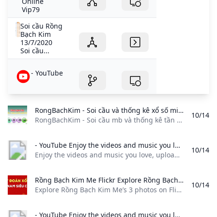
Online
Vip79
Soi cầu Rồng
Bạch Kim
13/7/2020
Soi cầu...
- YouTube
game nổ hũ
nổ hũ
game nổ hũ
RongBachKim - Soi cầu và thống kê xổ số miền bắc Rồng Bạch Kim RongBachKim - Soi cầu mb và thống kê tần suất kết quả xổ số miền bắc Rồng Bạch Kim chính xác 100 phần trăm. Thống kê tần suất các cặp số từ 00 đến 99 trực quan và chính xác nhất.
Tôi có thể chơi GGPoker ở Mỹ không?
10/14
Rồng Bạch Kim 777 - Soi Cầu Rồng Bạch Kim Đẳng Cấp Nhấ
Rồng bạch kim
RongBachKim - Soi cầu mb và thống kê tần suất kết quả xổ số miền bắc Rồng Bạch Kim chính xác 100 phần trăm. Thống kê tần suất các cặp số từ 00 đến 99 trực quan và chính xác nhất. 00:24:09 - Thứ Hai Số ngày thống kê 50 ngày Phân tích thống kê XSMB từ 00 đến 99 (Rồng Bạch Kim Ngày Đẹp) là một phương pháp dựa vào tổng số lần xuất hiện của hai số cuối cùng trong các phiên quay XSMB trong một khoảng thời gian nhất định.
- YouTube
Timothy Chung: Từ tiệc sinh nhật đến nhà vô địch WPT Pri
Quảng cáo mới nhất của WPT Global: vé cho một số tiền ch
Tùy chọn thanh toán tại EVERYGAME Poker: Giao dịch n
Rồng Bạch Kim - Soi cầu RBK - XS Rồng Bạch Kim - Infogra
- YouTube
- YouTube Enjoy the videos and music you love upload original content and share it all with friends family and the world on YouTube.
Đủ điều kiện tham quan Red Dragon Poker Tour Jeju 2025
10/14
Bmy88-Kagame
Lô Đẹp Hôm Nay
Enjoy the videos and music you love, upload original content, and share it all with friends, family, and the world on YouTube.
- YouTube
Rồng Bạch Kim Chính Xác 100 - Soi Cầu Rồng Bạch Kim
Sòng bạc trực tuyến đáng tin cậy nhất: WPT Global
- YouTube
Cảnh báo từ hệ thống
Luật Chơi Poker Online tại DA88
Rồng Bạch Kim Me Flickr Explore Rồng Bạch Kim Me’s 3 photos on Flickr!
- YouTube
10/14
Trò chơi roulette lần đầu tiên được chơi ở đâu và khi nào?
Rồng Bạch Kim - Soi cầu Rồng Bạch Kim hôm nay miễn phí
Explore Rồng Bạch Kim Me’s 3 photos on Flickr! FollowFollow
WPT Australia Returns: Thời điểm quan trọng của poker t
Bạch kim mắc hơn vàng bao nhiêu?
Ứng dụng sòng bạc trực tuyến hàng đầu năm 2025
TikTok - Make Your Day
Tổng giải thưởng của WPT Prime Đài Loan là bao nhiêu
Chơi bài xì phé trực tuyến trên Android: Hướng dẫn năm 2
- YouTube Enjoy the videos and music you love upload original content and share it all with friends family and the world on YouTube.
Giải vô địch thế giới WPT 2024 khai mạc tại Wynn Las Vega