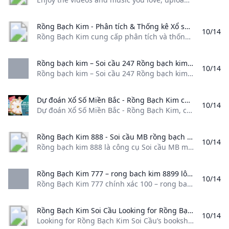
Rồng Bạch Kim - Phân tích & Thống kê Xổ số Chính Xác Uy Tín Rồng Bạch Kim cung cấp phân tích và thống kê xổ số chuyên sâu giúp bạn đưa ra quyết định thông minh hơn. Cùng chúng tôi nâng cao tỷ lệ chiến thắng với thông tin chính xác và đáng tin cậy.
10/14
Rồng Bạch Kim cung cấp phân tích và thống kê xổ số chuyên sâu, giúp bạn đưa ra quyết định thông minh hơn. Cùng chúng tôi nâng cao tỷ lệ chiến thắng với thông tin chính xác và đáng tin cậy. Rồng Bạch Kim cung cấp phân tích và thống kê xổ số chuyên sâu, giúp bạn đưa ra quyết định thông minh hơn. Cùng chúng tôi nâng cao tỷ lệ chiến thắng với thông tin chính xác và đáng tin cậy.
Rồng bạch kim – Soi cầu 247 Rồng bạch kim chốt số MB hôm nay Rồng bạch kim – Soi cầu 247 Rồng bạch kim chốt số MB hôm nay rồng bạch kim chính xác 100 soi cầu rongbachkim (rbk) 247 555 666 777 888 miễn phí siêu chuẩn ăn thông.
10/14
Rồng bạch kim – Soi cầu 247 Rồng bạch kim chốt số MB hôm nay, rồng bạch kim chính xác 100, soi cầu rongbachkim (rbk) 247 555 666 777 888 miễn phí siêu chuẩn ăn thông. Xem thêm Lô Top Rồng Bạch Kim Xem thêm Rồng Bạch Kim 777 Xem thêm Soi cầu 247 bạc nhớ Xem thêm Soi cầu miễn phí 888Xem thêm Soi cầu 666 chính xác 100
Dự đoán Xổ Số Miền Bắc - Rồng Bạch Kim cầu bạch thủ thống kê chơi xổ số Dự đoán Xổ Số Miền Bắc - Rồng Bạch Kim cầu bạch thủ thống kê chơi xổ số miền Bắc dự đoán Rồng Bạch Kim 888 dự đoán xổ số hôm nay
10/14
Dự đoán Xổ Số Miền Bắc - Rồng Bạch Kim, cầu bạch thủ, thống kê chơi xổ số miền Bắc, dự đoán Rồng Bạch Kim 888 dự đoán xổ số hôm nay BuzzNội dung bài viết2. Dự đoán xổ số Miền Bắc Rồng Bạch Kim hôm nay 3. Dự đoán Rồng Bạch Kim hôm nay: Xem thống kê XSMB theo tổng/chạm, tần suất các con số xổ số Xem thêmXem thêmĐọc tóm tắt
Rồng Bạch Kim 888 - Soi cầu MB rồng bạch kim VIP 888 hôm nay Rồng bạch kim 888 là công cụ Soi cầu MB miễn phí chính xác nhất với hàng triệu người tin dùng mỗi ngày soi cau rong bach kim 888 vip miễn phí.
10/14
Rồng bạch kim 888 là công cụ Soi cầu MB miễn phí chính xác nhất với hàng triệu người tin dùng mỗi ngày, soi cau rong bach kim 888 vip miễn phí. Soi CầuSoi cầu XSMBSoi cầu XSMTSoi cầu XSMNKinh nghiệm lô đềSổ Mơ Lô Đề lieu nguyen 20/10/2024 Không có bình luận Soi cầu rồng bạch kim 21-10-2024 giúp các bạn lựa chọn được những cầu lô đẹp nhất chơi hôm nay, luôn kiểm soát được những con số đẹp nhất qua bảng tử thần xổ số rồng bạch kim nhiều… Đọc thêm… lieu nguyen 19/10/2024 Không có bình luận Soi cầu rồng bạch kim 20-10-2024 giúp các bạn lựa chọn được những cầu lô đẹp nhất chơi hôm nay, luôn kiểm soát được những con số đẹp nhất qua bảng tử thần xổ số rồng bạch kim nhiều… Đọc thêm… lieu nguyen 19/10/2024 Không có bình luận Soi cầu rồng bạch kim 19-10-2024 giúp các bạn lựa chọn được những cầu lô đẹp nhất chơi hôm nay, luôn kiểm soát được những con số đẹp nhất qua bảng tử thần xổ số rồng bạch kim nhiều… Đọc thêm… lieu nguyen 17/10/2024 Không có bình luận Soi cầu rồng bạch kim 18-10-2024 giúp các bạn lựa chọn được những cầu lô đẹp nhất chơi hôm nay, luôn kiểm soát được những con số đẹp nhất qua bảng tử thần xổ số rồng bạch kim nhiều… Đọc thêm… lieu nguyen 16/10/2024 Không có bình luận Soi cầu rồng bạch kim 17-10-2024 giúp các bạn lựa chọn được những cầu lô đẹp nhất chơi hôm nay, luôn kiểm soát được những con số đẹp nhất qua bảng tử thần xổ số rồng bạch kim nhiều… Đọc thêm… lieu nguyen 15/10/2024 Không có bình luận Soi cầu rồng bạch kim 16-10-2024 giúp các bạn lựa chọn được những cầu lô đẹp nhất chơi hôm nay, luôn kiểm soát được những con số đẹp nhất qua bảng tử thần xổ số rồng bạch kim nhiều… Đọc thêm… lieu nguyen 14/10/2024 Không có bình luận Soi cầu rồng bạch kim 15-10-2024 giúp các bạn lựa chọn được những cầu lô đẹp nhất chơi hôm nay, luôn kiểm soát được những con số đẹp nhất qua bảng tử thần xổ số rồng bạch kim nhiều… Đọc thêm… lieu nguyen 13/10/2024 Không có bình luận Soi cầu rồng bạch kim 14-10-2024 giúp các bạn lựa chọn được những cầu lô đẹp nhất chơi hôm nay, luôn kiểm soát được những con số đẹp nhất qua bảng tử thần xổ số rồng bạch kim nhiều… Đọc thêm… lieu nguyen 12/10/2024 Không có bình luận Soi cầu rồng bạch kim 13-10-2024 giúp các bạn lựa chọn được những cầu lô đẹp nhất chơi hôm nay, luôn kiểm soát được những con số đẹp nhất qua bảng tử thần xổ số rồng bạch kim nhiều… Đọc thêm… lieu nguyen 11/10/2024 Không có bình luận Soi cầu rồng bạch kim 12-10-2024 giúp các bạn lựa chọn được những cầu lô đẹp nhất chơi hôm nay, luôn kiểm soát được những con số đẹp nhất qua bảng tử thần xổ số rồng bạch kim nhiều… Đọc thêm…
Rồng Bạch Kim 777 – rong bach kim 8899 lô 2 nháy MB – Dàn đề 35 số Rồng Bạch Kim 777 chính xác 100 – rong bach kim 8899 lô 2 nháy MB – Dàn Đề 35 Số VIP bất tử là phương thức soi cầu Rồng Bạch Kim 247 555 666 888 hôm nay chuyên thống kê và phân tích kết quả xổ số sẽ gợi ý ra những con lô may mắn với tỷ lệ trúng thưởng cao nhất.
10/14
Rồng Bạch Kim 777 chính xác 100 – rong bach kim 8899 lô 2 nháy MB – Dàn Đề 35 Số VIP bất tử là phương thức soi cầu Rồng Bạch Kim 247, 555, 666, 888 hôm nay, chuyên thống kê và phân tích kết quả xổ số sẽ gợi ý ra những con lô may mắn với tỷ lệ trúng thưởng cao nhất. Xem thêm Rồng bạch kim chính xác 100Xem thêm Soi cầu 247 bạc nhớXem thêm Soi cầu 888Xem thêm Lô đẹp hôm nay 666Xem thêm 7 cao thủ chốt số miền bắc
Rồng Bạch Kim Soi Cầu Looking for Rồng Bạch Kim Soi Cầus bookshelf? Check all flipbooks of Rồng Bạch Kim Soi Cầu on Rồng Bạch Kim Soi Cầus bookshelf. Rồng Bạch Kim Soi Cầus bookshelf seems great? Share Rồng Bạch Kim Soi Cầus bookshelf any time.
10/14
Looking for Rồng Bạch Kim Soi Cầu’s bookshelf? Check all flipbooks of Rồng Bạch Kim Soi Cầu on Rồng Bạch Kim Soi Cầu’s bookshelf. Rồng Bạch Kim Soi Cầu’s bookshelf seems great? Share Rồng Bạch Kim Soi Cầu’s bookshelf any time.