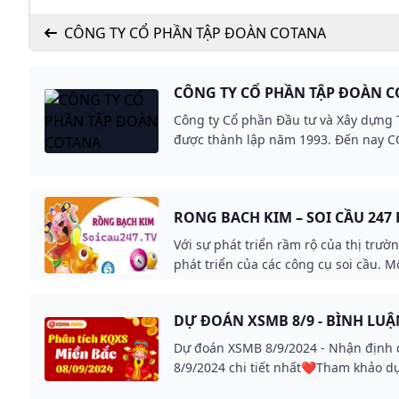
CÔNG TY CỔ PHẦN TẬP ĐOÀN COTANA
CÔNG TY CỔ PHẦN TẬP ĐOÀN 
Công ty Cổ phần Đầu tư và Xây dự
được thành lập năm 1993. Đến nay 
một tập đoàn kinh tế trong lĩnh vực
sở hữu và đa dạng về ngành nghề
RONG BACH KIM – SOI CẦU 247
SỐ HÔM NAY VIP MB
Với sự phát triển rầm rộ của thị trườn
phát triển của các công cụ soi cầu. M
DỰ ĐOÁN XSMB 8/9 - BÌNH LU
BẮC 8/9/2024
Dự đoán XSMB 8/9/2024 - Nhận định 
8/9/2024 chi tiết nhất❤️Tham khảo d
năm 2024 hôm nay chủ nhật hiệu qu