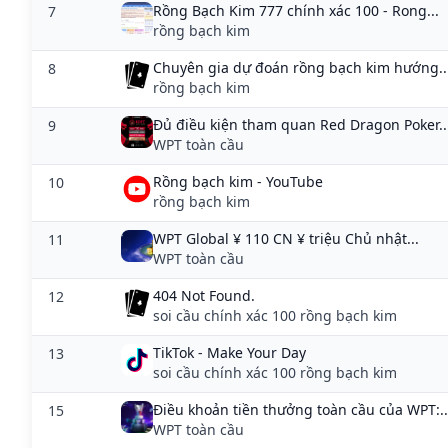
Soi cầu lô chính xác 100 đánh là thắng ngày mai không 
Rồng Bạch Kim 777 chính xác 100 - Rong...
7
rồng bạch kim
Xổ số Rồng Bạch Kim - Thống kê Rồng Bạch Kim chính 
Rồng Bạch Kim - Phân tích & Thống kê Xổ số Chính Xác 
Chuyên gia dự đoán rồng bạch kim hướng..
8
Soi cầu xổ số miền Bắc ngày 21/10/2024 chính xác
rồng bạch kim
Tiêu đề EPT củng cố danh tiếng của Stephen Song nh
Đủ điều kiện tham quan Red Dragon Poker..
9
Doug Polk phải đối mặt với phản ứng dữ dội khi chơi tr
WPT toàn cầu
Rồng bạch kim - YouTube
10
rồng bạch kim
WPT Global ¥ 110 CN ¥ triệu Chủ nhật...
11
WPT toàn cầu
404 Not Found.
12
soi cầu chính xác 100 rồng bạch kim
TikTok - Make Your Day
13
soi cầu chính xác 100 rồng bạch kim
Điều khoản tiền thưởng toàn cầu của WPT:..
15
WPT toàn cầu