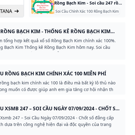
game quay hũ
James Obst giành chức vô địch WPT Australia 
WPT Global vs GGPoker: Bạn nên chọn nền tả
Soi cầu xổ số miền Bắc ngày 21/10/2024 chính 
Rồng Bạch Kim - Soi cầu 247 rồng bạch kim chính xác 100 Rồng Bạch Kim - Soi cầu 247 rồng bạch kim chính xác 100, soi cầu MB rồng bạch kim 247, 666, 777, 888 chốt số XSMB VIP hôm nay. 4.6/5 - (433 bình chọn) Soi cầu rồng bạch kimđược xem là bí quyết nhà nghề của nhiều cược thủ lão làng trong thế giới số học. Không cần phải mất công lật từng trang sổ kết quả xổ số. Người chơi giờ đây chỉ cần một thiết bị di động hoặc máy tính có kết nối internet là có thể nhanh chóng tìm ra những con số may mắn chỉ trong vài giây.
TikTok - Make Your Day
Chơi Game Bài Tiến Lên Miền Nam Miễn Phí
Chơi Game Bài Tiến Lên Miền Nam Miễn Phí
Cá rồng bạch kim là gì?
Chơi bài xì phé trực tuyến trên Android: Hướ
OTANA
Tùy chọn thanh toán tại EVERYGAME Poker: Gi
Soi Cầu Chính Xác 100 Rồng Bạch Kim
Sách hướng dẫn giải đấu WPT Australia 2024
- YouTube
Martin Tsvetanov giành chiến thắng trong sự k
game nổ hũ
Soi cầu Rồng Bạch Kim 13/7/2020 Soi cầu Rồng
nổ hũ là gì
game nổ hũ
Ai đã phát minh ra trò chơi roulette?
Soi cầu XSMB 31-8 - Dự đoán xổ số miền bắc 
Một người phụ nữ hướng dẫn lựa chọn đồ chơi
Xổ số Rồng Bạch Kim - Thống kê Rồng Bạch Ki
Cách tải xuống đăng ký và Master WPT Global:
Dự đoán Xổ Số Miền Bắc - Rồng Bạch Kim cầu b
Các giải đấu hàng ngày từ WPT Global
Dự đoán XSMB 6/9 - Bình luận dự đoán xổ số m
Rồng Bạch Kim - YouTube
 RỒNG BẠCH KIM - THỐNG KÊ RỒNG BẠCH KIM
Soi cầu xổ số miền Bắc ngày 21/10/2024 chính 
Kèo Bóng Đá Châu Âu: Hướng Dẫn Chi Tiết và 
Cách giành chiến thắng tại trực tuyến Blackja
Rồng Bạch Kim - Soi cầu Rồng Bạch Kim 666 VI
Cách giành chiến thắng tại trực tuyến Blackja
Điều khoản tiền thưởng toàn cầu của WPT: Tiề
CÔNG TY CỔ PHẦN TẬP ĐOÀN COTANA
 XÁC 100%
nổ hũ đổi thưởng
Cuộc đua gay cấn dành cho Cầu thủ xuất sắc 
Roulette đóng vai trò gì trong văn hóa đại c
in tổng hợp kết quả xổ số Rồng Bạch Kim chính xác 100%.
Rồng bạch kim 888 - Soi cầu rồng bạch kim ch
Hướng dẫn rút tiền toàn cầu của WPT: Tiền mặ
Dự đoán Xổ Số Miền Bắc - Rồng Bạch Kim cầu b
Soi Cầu Xsmb 247 – Soi Cầu Ngày 04/09/2024 - 
Rồng Bạch Kim Chính Xác 100 - Soi Cầu Rồng 
WPT Global tổ chức sự kiện ở những quốc gia 
g Bạch Kim Thống kê Rồng Bạch Kim hôm nay. Soi cầu
Soi cầu xổ số miền Bắc ngày 21/10/2024 chính 
Dự đoán XSMB 8/9 - Bình luận dự đoán xổ số m
Rồng bạch kim 999 chính xác 100 qua soi cầu 
Soi cầu Dự Đoán XSMB chính xác 100 hôm nay 
Dự đoán XSMB 13/9 - Bình luận dự đoán xổ số
Soi cầu Rồng Bạch Kim chính xác 100 xổ số m
TikTok - Make Your Day
ạch Kim miền Bắc MT MN miễn phí.
Top 5 Nhà Cái Uy Tín Nhất Việt Nam 2024
Vì sao cá rồng bạch kim có giá 9 tỷ đồng đắt nh
Giải vô địch thế giới WPT 2024 khai mạc tại Wy
Rồng Bạch Kim 666 - Soi cầu Rồng Bạch Kim 66
game nổ hũ
WSOP USA Top 8 Câu hỏi thường gặp
Rồng bạch kim 999 chính xác 100 qua soi cầu 
Ngày 20-25 tháng 9 năm 2024 Giải vô địch WP
Soi Cầu Rồng Bạch Kim Chính Xác 100% Hôm 
Công nghệ đã ảnh hưởng đến trò chơi roulett
Nổ Hũ Là Gì? Cơ Chế Vòng Quay Jackpot Và Nh
WSOP USA Top 8 Câu hỏi thường gặp
Đánh giá về Everygame Poker: Hướng dẫn chơi
Rồng Bạch Kim - Soi cầu 247 rồng bạch kim ch
Bạn có biết trò chơi poker trực tuyến WPTGO
Công nghệ đã ảnh hưởng đến trò chơi roulett
Sòng bạc trực tuyến đáng tin cậy nhất: WPT Gl
Soi cầu xổ số miền Bắc ngày 21/10/2024 chính 
ẦU RỒNG BẠCH KIM CHÍNH XÁC 100 MIỄN PHÍ
Rồng Bạch Kim 777 – rong bach kim 8899 lô 2 
Hướng dẫn sự kiện WPT Paris 2024
Vì sao cá rồng bạch kim có giá 9 tỷ đồng đắt nh
Kinh Nghiệm Cầu Lô Rồng Bạch Kim Chính Xá
Độc thủ lô rồng bạch kim chính xác 100
nổ hũ
Mixcloud
Game Quay Hũ: Cách Chọn Chủ Đề Cơ Chế Và 
Đủ điều kiện tham quan Red Dragon Poker Tour
 rồng bạch kim chính xác 100 là điều mà bất kỳ lô thủ nào
Một số vụ bê bối và tranh cãi nổi tiếng về roule
Bmy88-Kagame
- YouTube
- YouTube
11 ứng dụng và trò chơi poker hay nhất dành 
ng muốn có được giúp anh em gia tăng cơ hội nhận th
Dự đoán XSMB 12/7 - Soi cầu dự đoán xổ số m
Các giải đấu hàng ngày từ WPT Global
Làm cho Phil Ivey cười có thể biến thành một n
Cuộc thi Discord nóng lên: Hãy tham gia hành
Lịch thi WPT Châu Á Thái Bình Dương 2024-20
Rồng Bạch Kim - Soi cầu Rồng Bạch Kim 666 VI
nổ hũ
nổ hũ đổi thưởng
WPT Australia Returns: Thời điểm quan trọng c
Niwebia - NIWEBIA.COM
- YouTube
Những quốc gia nào bị hạn chế trên WPT Glob
- YouTube
U XSMB 247 – SOI CẦU NGÀY 07/09/2024 - CHỐT SỐ
Sử dụng mã tiền thưởng WPT777 để yêu cầu ưu 
Lớp học Bóng Rổ Cho Trẻ Em Bằng Tiếng Anh 
Texas Holdem Flop có nghĩa là gì?
Rồng Bạch Kim - Soi cầu 247 rồng bạch kim ch
- YouTube
CẤP
Tại sao bạch kim đắt hơn vàng?
CÔNG TY CỔ PHẦN TẬP ĐOÀN COTANA
 Xsmb 247 – Soi Cầu Ngày 07/09/2024 - Chốt số đẳng cấp
Rồng Bạch Kim Soi Cầu
Bạch kim mắc hơn vàng bao nhiêu?
Mixcloud
TikTok - Make Your Day
ch dựa trên công nghệ hiện đại và độc quyền của trang
Soi Cầu Rồng Bạch Kim Chính Xác 100% Hôm 
Bạch kim khác gì vàng trắng?
Đủ điều kiện tham quan Red Dragon Poker Tour
- YouTube