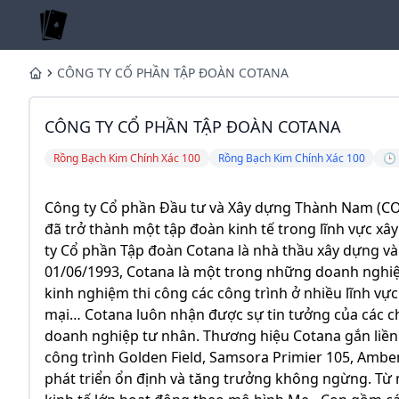
CÔNG TY CỔ PHẦN TẬP ĐOÀN COTANA
Home
nổ hũ là gì
nổ hũ là gì
CÔNG TY CỔ PHẦN TẬP ĐOÀN COTANA
CÔNG TY CỔ PHẦN TẬP ĐOÀN COTANA
Hướng dẫn rút tiền toàn cầu của WPT: Tiền mặt được t
Nổ Hũ Đổi Thưởng: Cách Kiểm Tra Số Dư Điều Kiện Và 
Tại sao bạch kim đắt hơn vàng?
Rồng Bạch Kim Chính Xác 100
Rồng Bạch Kim Chính Xác 100
🕒
Soi cầu rồng bạch kim là gì?
Tương lai của trò chơi roulette là gì?
Rồng Bạch Kim - Phân tích & Thống kê Xổ số Chính Xác 
Bạch kim mắc hơn vàng bao nhiêu?
Công ty Cổ phần Đầu tư và Xây dựng Thành Nam (
- YouTube
Rồng Bạch Kim 888 (@rbk888) - Sketchfab
đã trở thành một tập đoàn kinh tế trong lĩnh vực 
Rồng Bạch Kim 888 (@rbk888) - Sketchfab
Rồng Bạch Kim Là Gì? Trang Web Soi Cầu Chuẩn Xác Nh
ty Cổ phần Tập đoàn Cotana là nhà thầu xây dựng và
Dự đoán Xổ Số Miền Bắc - Rồng Bạch Kim cầu bạch thủ 
Soi cầu Rồng Bạch Kim 13/7/2020 Soi cầu Rồng Bạch Ki
01/06/1993, Cotana là một trong những doanh nghiệ
Tương lai của trò chơi roulette là gì?
Cuộc thi Discord nóng lên: Hãy tham gia hành động!
kinh nghiệm thi công các công trình ở nhiều lĩnh vự
Vì sao cá rồng bạch kim có giá 9 tỷ đồng đắt nhất thế g
Những quốc gia nào bị hạn chế trên WPT Global?
mại… Cotana luôn nhận được sự tin tưởng của các c
Bitstarz không cần tiền thưởng lên tới 5 BTC và 200 vò
Rong bach kim – Soi cầu 247 rồng bạch kim chốt số h
doanh nghiệp tư nhân. Thương hiệu Cotana gắn liền
game quay hũ
nổ hũ
công trình Golden Field, Samsora Primier 105, Amb
Các giải đấu hàng ngày từ WPT Global
Đánh giá về Everygame Poker: Hướng dẫn chơi Poker t
phát triển ổn định và tăng trưởng không ngừng. Từ
Rồng Bạch Kim Chính Xác 100
Rồng Bạch Kim - Soi cầu RBK - XS Rồng Bạch Kim - Inf