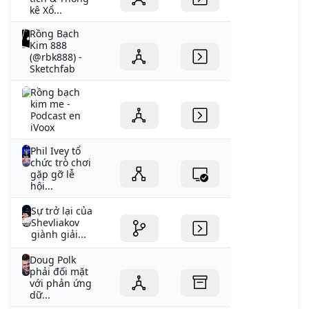
kê Xổ...
Rồng Bạch
Kim 888
(@rbk888) -
Sketchfab
Rồng bạch
kim me -
Podcast en
iVoox
Phil Ivey tổ
chức trò chơi
gặp gỡ lễ
hội...
Sự trở lại của
Shevliakov
giành giải...
Doug Polk
phải đối mặt
với phản ứng
dữ...