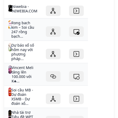
Niwebia -
NIWEBIA.COM
Rong bach
kim – Soi cầu
247 rồng
bạch...
Dự báo xổ số
hôm nay với
phương
pháp...
Vincent Meli
tăng lên
100.000 với
K♣️...
Soi cầu MB -
Dự đoán
XSMB - Dự
đoán xổ...
Nhà tài trợ
Tiêu đề WPT