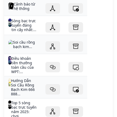
Cảnh báo từ
hệ thống
Sòng bạc trực
tuyến đáng
tin cậy nhất:...
Soi cầu rồng
bạch kim...
Điều khoản
tiền thưởng
toàn cầu của
WPT:...
Hướng Dẫn
Soi Cầu Rồng
Bạch Kim 666
888...
Top 5 sòng
bạc trực tuyến
năm 2025:
chơi...