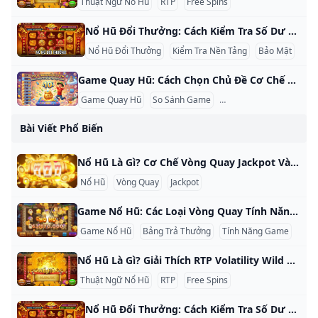
Kinh Nghiệm Cầu Lô Rồng Bạch Kim Chính Xác 100 Hôm 
Thuật Ngữ Nổ Hũ
RTP
Free Spins
- YouTube
Rồng Bạch Kim - Phân tích & Thống kê Xổ số Chính Xác Uy
Rồng Bạch Kim 666 - Soi cầu Rồng Bạch Kim 666 siêu chín
Cách bắt đầu chơi bài xì phé trực tuyến vào năm 2025: 
nổ hũ là gì
Tiền thưởng chào mừng sòng bạc trực tuyến không có ti
Nổ Hũ Đổi Thưởng: Cách Kiểm Tra Số Dư Điều Kiện Và Rủi Ro Nổ Hũ Đổi Thưởng: Cách Kiểm Tra Số Dư, Điều Kiện Và Rủi Ro Nổ hũ đổi thưởng thường được dùng để mô tả trò chơi quay biểu tượng có cơ chế điểm, xu hoặc phần thưởng. Tuy nhiên, từ “đổi thưởng” không cho biết chính xác người dùng nhận được gì, điều kiện ra sao hoặc hoạt động có phù hợp với quy định tại nơi cư trú hay không.
Rồng Bạch Kim 777 – rong bach kim 8899 lô 2 nháy MB – 
Dự đoán XSMB 13/9 - Bình luận dự đoán xổ số miền Bắc 
Rồng Bạch Kim - 小説投稿エブリスタ
Nổ Hũ Đổi Thưởng
Kiểm Tra Nền Tảng
Bảo Mật
Soi cầu MB - Dự đoán XSMB - Dự đoán xổ số miền Bắc h
Dự báo xổ số hôm nay với phương pháp Rồng Bạch Kim
nổ hũ là gì
Game Quay Hũ: Cách Chọn Chủ Đề Cơ Chế Và Chế Độ Chơi Phù Hợp Game Quay Hũ: Cách Chọn Chủ Đề, Cơ Chế Và Chế Độ Chơi Phù Hợp Game quay hũ có thể khác nhau về chủ đề, số cột, cách tạo tổ hợp, tính năng thưởng và mức độ biến động. Người mới không cần chọn trò chơi có nhiều hiệu ứng nhất; phiên bản phù hợp là phiên bản có luật dễ hiểu và cho phép kiểm soát giá trị mỗi lượt.
Dự đoán XSMT - Soi cầu MT - Dự đoán Xổ số Miền Trung
Soi cầu Rồng Bạch Kim chính xác 100 miễn phí
Chơi bài xì phé trực tuyến trên Android: Hướng dẫn năm
Đối tác toàn cầu của WPT với Câu lạc bộ bài Poker & Sòng
Game Quay Hũ
So Sánh Game
Hướng Dẫn Người Mới
WPT Global vs GGPoker: Bạn nên chọn nền tảng poker n
Soi cầu rồng bạch kim (soicaurongbachkim) Filmow
nổ hũ
nổ hũ
nổ hũ là gì
Bài Viết Phổ Biến
Rồng Bạch Kim - Soi cầu 247 rồng bạch kim chính xác 100
Ai đã phát minh ra trò chơi roulette?
Soi cầu MB rồng bạch kim chính xác 100% chi tiết nhất W
Bạch kim khác gì so với vàng trắng?
Đủ điều kiện cho sự kiện chính của WPT Global thông qu
Khi nào và tại sao số 0 kép được thêm vào bánh xe roule
Dự đoán XSMB 11/9 - Nhận định dự đoán xổ số miền Bắc
Giải vô địch thế giới WPT 2024 khai mạc tại Wynn Las Vega
Là poker trực tuyến được gian lận?
nổ hũ đổi thưởng
Cách giành chiến thắng tại các vị trí trực tuyến vào năm 
Nổ Hũ Là Gì? Cơ Chế Vòng Quay Jackpot Và Những Điều Cần Biết Nổ Hũ Là Gì? Cơ Chế Vòng Quay, Jackpot Và Những Điều Cần Biết Nổ hũ là cách gọi phổ biến của nhóm trò chơi quay biểu tượng, trong đó người chơi sử dụng lượt quay để tạo ra các tổ hợp trên màn hình. Khi một tổ hợp đáp ứng điều kiện của bảng trả thưởng, hệ thống có thể cộng điểm, xu hoặc phần thưởng theo quy tắc đã công bố.
Ai có nhiều vòng tay WSOP nhất?
Soi cầu Rồng Bạch Kim 13/7/2020 Soi cầu Rồng Bạch Kim 
Rong bach kim – Soi cầu 247 rồng bạch kim chốt số hôm
Phil Ivey tổ chức trò chơi gặp gỡ lễ hội tại Wynn Las Veg
Soi cầu xổ số miền Bắc ngày 21/10/2024 chính xác
Dự đoán XSMB 11/9 - Nhận định dự đoán xổ số miền Bắc
Nổ Hũ
Vòng Quay
Jackpot
WPT Global Million Hyper PKO Showdown: Chi tiết & Hướ
CÔNG TY CỔ PHẦN TẬP ĐOÀN COTANA
Soi cầu Rồng Bạch Kim chính xác 100 miễn phí
- YouTube
Rồng bạch kim 888 - Soi cầu rồng bạch kim chính xác 100
Cách tải xuống WPTGO và bắt đầu
TP trong WPT poker là gì?
Bạch kim tính bằng gì?
Chơi bài xì phé trực tuyến trên Android: Hướng dẫn năm
Một người phụ nữ hướng dẫn lựa chọn đồ chơi tình dục
Dự báo xổ số hôm nay với phương pháp Rồng Bạch Kim
Soi cầu MB rồng bạch kim chính xác 100% chi tiết nhất W
Game Nổ Hũ: Các Loại Vòng Quay Tính Năng Và Cách Đọc Bảng Trả Thưởng Game Nổ Hũ: Các Loại Vòng Quay, Tính Năng Và Cách Đọc Bảng Trả Thưởng Game nổ hũ hiện có nhiều cấu trúc khác nhau, từ máy quay ba cột đơn giản đến trò chơi nhiều hàng, nhiều tính năng và hàng nghìn cách tạo tổ hợp. Hiểu cách hoạt động của từng loại giúp người chơi lựa chọn phiên bản phù hợp thay vì chỉ dựa vào hình ảnh hoặc giá trị jackpot.
Sòng bạc trực tuyến đáng tin cậy nhất: WPT Global
Bạch kim mắc hơn vàng bao nhiêu?
Sự trở lại của Shevliakov giành giải thưởng hàng triệu 
RongBachKim - Soi cầu và thống kê xổ số miền bắc Rồng
Giải vô địch WPT Prime trở lại với Jereld Sam Shining
Game Nổ Hũ
Bảng Trả Thưởng
Tính Năng Game
Cảnh báo từ hệ thống
Soi cầu bạch thủ lô miền Bắc 2 nháy hôm nay chính xác
Nguồn gốc của cái tên Roulette là gì?
Nguồn gốc của cái tên Roulette là gì?
Rồng bạch kim me – Podcast – Podtail
Hướng dẫn rút tiền toàn cầu của WPT: Tiền mặt được thự
Poker toàn cầu có phải là tiền thật không?
Bạn có thể chơi WPT Global ở đâu? Các quốc gia được hỗ 
Rồng Bạch Kim - Phân tích & Thống kê Xổ số Chính Xác Uy
Nổ Hũ Là Gì? Giải Thích RTP Volatility Wild Scatter Và Free Spins Nổ Hũ Là Gì? Giải Thích RTP, Volatility, Wild, Scatter Và Free Spins Khi lần đầu tìm hiểu nổ hũ là gì, người dùng thường gặp nhiều thuật ngữ tiếng Anh như RTP, volatility, Wild, Scatter và free spins. Mỗi thuật ngữ mô tả một phần của cơ chế trò chơi, nhưng không thuật ngữ nào bảo đảm một lượt quay sẽ thắng. Nổ hũ có giống máy slot không? Trong cách sử dụng phổ biến, nổ hũ thường chỉ trò chơi quay biểu tượng tương tự máy slot.
Rồng bạch kim
Cách chơi WPT Global trên máy tính của bạn 2024
Ai đã phát minh ra trò chơi roulette?
Bạch kim được tính như thế nào?
Thuật Ngữ Nổ Hũ
RTP
Free Spins
11 ứng dụng và trò chơi poker hay nhất dành cho Androi
Hướng dẫn sự kiện WPT Paris 2024
Soi cầu Dự Đoán XSMB chính xác 100 hôm nay - Số Đẹp M
- YouTube
game quay hũ
nổ hũ
Soi cầu Rồng Bạch Kim chính xác 100 hôm nay
Nổ Hũ Đổi Thưởng: Cách Kiểm Tra Số Dư Điều Kiện Và Rủi Ro Nổ Hũ Đổi Thưởng: Cách Kiểm Tra Số Dư, Điều Kiện Và Rủi Ro Nổ hũ đổi thưởng thường được dùng để mô tả trò chơi quay biểu tượng có cơ chế điểm, xu hoặc phần thưởng. Tuy nhiên, từ “đổi thưởng” không cho biết chính xác người dùng nhận được gì, điều kiện ra sao hoặc hoạt động có phù hợp với quy định tại nơi cư trú hay không.
game quay hũ