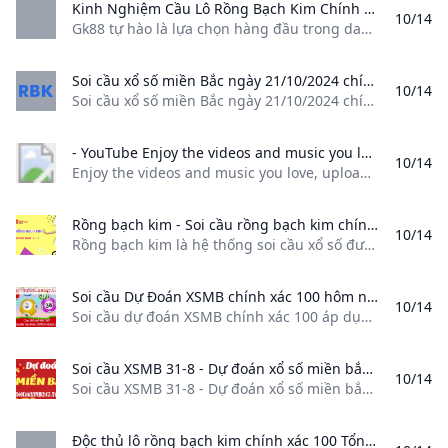
Rồng Bạch Kim Chính Xác 100 - Soi Cầu Rồng Bạch Kim
WPT Global Million Hyper PKO Showdown: Chi tiết & Hướng
Kinh Nghiệm Cầu Lô Rồng Bạch Kim Chính Xác 100 Hôm Nay %!s()
Rồng bạch kim – Soi cầu 247 Rồng bạch kim chốt số MB
10/14
22bet – Trải Nghiệm Cá Cược Trực Tuyến Đẳng Cấp
Paulius Plausinaitis thắng GGMmillion$ SHR với số tiền 31
Gk88 tự hào là lựa chọn hàng đầu trong danh sách các nhà cái giải … 33Win là một cái tên không còn xa lạ trong thế giới cá cược trực … Đánh lô đề là một hình thức giải trí cá cược thịnh hành ngày nay. …
Rồng bạch kim 888 - Soi cầu rồng bạch kim chính xác 100
Soi cầu Rồng Bạch Kim chính xác 100 miễn phí
- YouTube
Bạch kim tính bằng gì?
NewsPicks - Rồng Bạch Kim
Hướng dẫn sự kiện WPT Paris 2024
Soi cầu xổ số miền Bắc ngày 21/10/2024 chính xác %!s()
Rồng Bạch Kim 888 - Soi cầu Rồng Bạch Kim 666 miễn phí
10/14
Ai có nhiều vòng tay WSOP nhất?
Lịch thi WPT Châu Á Thái Bình Dương 2024-2025
Soi cầu xổ số miền Bắc ngày 21/10/2024 chính xác
Roulette đóng vai trò gì trong văn hóa đại chúng chẳng
Lô Đẹp Hôm Nay
Tại sao bạch kim đắt hơn vàng?
Rồng Bạch Kim Là Gì? Trang Web Soi Cầu Chuẩn Xác Nhất
CÔNG TY CỔ PHẦN TẬP ĐOÀN COTANA
Cuộc thi Discord nóng lên: Hãy tham gia hành động!
- YouTube Enjoy the videos and music you love upload original content and share it all with friends family and the world on YouTube.
Cách giành chiến thắng tại các vị trí trực tuyến vào năm 
10/14
WSOP USA Top 8 Câu hỏi thường gặp
Nhà tài trợ Tiêu đề WPT Global Now cho Triton Poker Super 
Enjoy the videos and music you love, upload original content, and share it all with friends, family, and the world on YouTube.
Dự đoán XSMT - Soi cầu MT - Dự đoán Xổ số Miền Trung
Cá rồng bạch kim là gì?
- YouTube
- YouTube
Rồng bạch kim 999 chính xác 100 qua soi cầu mb 247.
Các quy tắc và lựa chọn cá cược ban đầu cho roulette là gì?
Rồng bạch kim - Soi cầu rồng bạch kim chính xác 100% Rồng bạch kim là hệ thống soi cầu xổ số được nhiều người chơi tin dùng nhất hiện nay. Tới thời điểm này đã có hàng triệu người sử dụng công cụ này để soi cầu hàng này.
10/14
Rồng bạch kim là hệ thống soi cầu xổ số được nhiều người chơi tin dùng nhất hiện nay. Tới thời điểm này đã có hàng triệu người sử dụng công cụ này để soi cầu hàng này. Create your free account or sign in to continue your search Sign in Welcome back By clicking Continue to join or sign in, you agree to LinkedIn’s User Agreement, Privacy Policy, and Cookie Policy.
Soi cầu Dự Đoán XSMB chính xác 100 hôm nay - Số Đẹp Miễn Phí Soi cầu dự đoán XSMB chính xác 100 áp dụng các phương pháp soi cầu lô đề chính xác nhất để dự đoán số đẹp hôm nay Miễn Phí. trực tiếp soi cầu XSMB với tỷ lệ ăn lô cao nhất.
10/14
Soi cầu dự đoán XSMB chính xác 100 áp dụng các phương pháp soi cầu lô đề chính xác nhất để dự đoán số đẹp hôm nay, Miễn Phí. trực tiếp soi cầu XSMB với tỷ lệ ăn lô cao nhất. Cao thủ soi cầu 247 chuyên đưa ra những phương pháp soi cầu dự đoán XSMB chính xác 100 có độ chính xác cao. Anh em đang khát khao chiến thắng có thể tham khảo các số đẹp tại đây.
Soi cầu XSMB 31-8 - Dự đoán xổ số miền bắc hôm nay ngày 31-8-2024 Soi cầu XSMB 31-8 - Dự đoán xổ số miền bắc hôm nay ngày 31-8-2024 VIP chính xác 100. Tham khảo chốt số dự đoán MB 31-8 hôm nay thứ 7 MIỄN PHÍ soi cầu XSMB 31-8-2024 hiệu quả chuẩn nhất.
10/14
Soi cầu XSMB 31-8 - Dự đoán xổ số miền bắc hôm nay ngày 31-8-2024 VIP chính xác 100. Tham khảo chốt số dự đoán MB 31-8 hôm nay thứ 7 MIỄN PHÍ, soi cầu XSMB 31-8-2024 hiệu quả chuẩn nhất. Theo thông tin tìm hiểu, dự đoán XSMB ngày 31-8-2024 tại soi cầu 247 sẽ được thực hiện bởi đội ngũ chuyên gia. Tại đây, họ sẽ cùng nhau trao đổi, chia sẻ những phương pháp, cách tiến hành dự đoán XSMB chuẩn xác mỗi ngày.
Độc thủ lô rồng bạch kim chính xác 100 Tổng hợp phương pháp và cách chơi độc thủ lô rồng bạch kim chính xác 100 anh em sẻ nắm được những con số hay khi sử dụng kinh nghiệm này