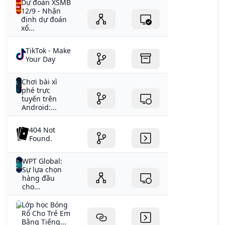
Dự đoán XSMB
12/9 - Nhận
định dự đoán
xổ...
TikTok - Make
Your Day
Chơi bài xì
phé trực
tuyến trên
Android:...
404 Not
Found.
WPT Global:
Sự lựa chọn
hàng đầu
cho...
Lớp học Bóng
Rổ Cho Trẻ Em
Bằng Tiếng...