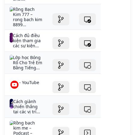
Rồng Bạch
Kim 777 –
rong bach kim
8899...
Cách đủ điều
kiện tham gia
các sự kiện...
Lớp học Bóng
Rổ Cho Trẻ Em
Bằng Tiếng...
- YouTube
Cách giành
chiến thắng
tại các vị trí...
Rồng bạch
kim me –
Podcast –