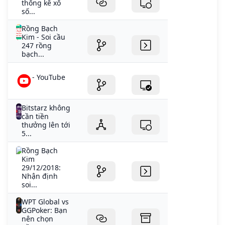
thống kê xổ
số...
Rồng Bạch
Kim - Soi cầu
247 rồng
bạch...
- YouTube
Bitstarz không
cần tiền
thưởng lên tới
5...
Rồng Bạch
Kim
29/12/2018:
Nhận định
soi...
WPT Global vs
GGPoker: Bạn
nên chọn