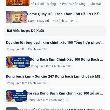
Rồng bạch kim me – Podcast – Podtail
Soi Cầu Dự Đoán XSMB Chính Xác 100 Miễn Phí
Poker toàn cầu có phải là tiền thật không?
Lễ hội mùa xuân toàn cầu WPT: 7.000.000 đô la giải thư
Nổ Hũ Đổi Thưởng
Kiểm Tra Nền Tảng
Bảo Mật
Dự đoán XSMB - Soi cầu MB - Dự đoán Xổ số Miền Bắc
Tôi có thể chơi GGPoker ở Mỹ không?
nổ hũ là gì
- YouTube
Game Quay Hũ: Cách Chọn Chủ Đề Cơ Chế Và Chế Độ Chơi Phù Hợp Game Quay Hũ: Cách Chọn Chủ Đề, Cơ Chế Và Chế Độ Chơi Phù Hợp Game quay hũ có thể khác nhau về chủ đề, số cột, cách tạo tổ hợp, tính năng thưởng và mức độ biến động. Người mới không cần chọn trò chơi có nhiều hiệu ứng nhất; phiên bản phù hợp là phiên bản có luật dễ hiểu và cho phép kiểm soát giá trị mỗi lượt.
Doug Polk phải đối mặt với phản ứng dữ dội khi chơi tron
Cảnh báo từ hệ thống
Tại sao bạch kim đắt hơn vàng?
Rồng Bạch Kim Là Gì? Trang Web Soi Cầu Chuẩn Xác Nhất
Đủ điều kiện tham quan Red Dragon Poker Tour Jeju 2025
Rồng Bạch Kim - Soi cầu Rồng Bạch Kim 666 VIP miễn phí
Bạch kim có giá trị như thế nào?
Điều khoản tiền thưởng toàn cầu của WPT: Tiền mặt được
Game Quay Hũ
So Sánh Game
Hướng Dẫn Người Mới
Sòng bạc tiền thưởng hàng đầu không có tiền gửi vào nă
Niwebia - NIWEBIA.COM
Chuyên gia dự đoán rồng bạch kim hướng dẫn bắt lô kép 
Rake Chase là gì?
nổ hũ là gì
game quay hũ
Bài Viết Được Đề Xuất
Rồng Bạch Kim - Phân tích & Thống kê Xổ số Chính Xác Uy
Quảng cáo mới nhất của WPT Global: vé cho một số tiền 
- YouTube
Vì sao cá rồng bạch kim có giá 9 tỷ đồng đắt nhất thế giớ
11 ứng dụng và trò chơi poker hay nhất dành cho Androi
Rồng Bạch Kim Chính Xác 100
Trò chơi roulette lần đầu tiên được chơi ở đâu và khi nào
Rồng Bạch Kim 777 chính xác 100 - Rong bach kim 8899 -
Tại sao bạch kim đắt hơn vàng?
Rồng Bạch Kim 888 - Soi cầu MB rồng bạch kim VIP 888 
Lễ hội mùa xuân toàn cầu WPT: 7.000.000 đô la giải thư
game quay hũ
Cách chơi WPT Global trên máy tính của bạn 2024
Độc thủ lô rồng bạch kim chính xác 100 Tổng hợp phương pháp và cách chơi độc thủ lô rồng bạch kim chính xác 100, anh em sẻ nắm được những con số hay khi sử dụng kinh nghiệm này Độc thủ lô là một trong những phương pháp chơi lô đề đơn giản nhất, chỉ đòi hỏi người chơi chọn một con số may mắn và cược toàn bộ tiền vào đó. Khác với các hình thức như song thủ hay bạch thủ, độc thủ lô tập trung hoàn toàn vào một con số duy nhất mà người chơi tin rằng sẽ xuất hiện trong kỳ quay số.
Dự đoán XSMB 7/9 - Bình luận dự đoán xổ số miền Bắc 7/
- YouTube
Soi cầu xổ số miền Bắc ngày 21/10/2024 chính xác
- YouTube
XSMN - Kết Quả Xổ Số Miền Nam - KQXSMN - SXMN Hôm
22bet – Trải Nghiệm Cá Cược Trực Tuyến Đẳng Cấp
CÔNG TY CỔ PHẦN TẬP ĐOÀN COTANA
Rồng Bạch Kim Chính Xác 100
Martin Tsvetanov giành chiến thắng trong sự kiện chính 
Rồng Bạch Kim 888 - Soi cầu Rồng Bạch Kim 666 miễn phí
Rồng Bạch Kim - Phân tích & Thống kê Xổ số Chính Xác Uy
Bạch kim khác gì so với vàng trắng?
CÔNG TY CỔ PHẦN TẬP ĐOÀN COTANA
Bạch kim khác gì vàng trắng?
Giới Thiệu Casino Online BK8
Rồng bạch kim 999 chính xác 100 qua soi cầu mb 247.
WPT Global Million Hyper PKO Showdown: Chi tiết & Hướ
Làm cho Phil Ivey cười có thể biến thành một ngày trả lươ
Timothy Chung: Từ tiệc sinh nhật đến nhà vô địch WPT P
Rồng Bạch Kim 555 – MIDI.org
Chuyên gia dự đoán rồng bạch kim hướng dẫn bắt lô kép 
- YouTube
Rồng Bạch Kim Chính Xác 100 Rồng Bạch Kim Chính Xác 100 là chuyên mục đưa ra cầu số miễn phí được phân tích kỹ lưỡng cho người chơi hàng ngày Các con số ở đây khi đưa ra cho mọi người xem đều đã trải qua quá trình phân tích và loại bỏ đi các con lô top, lô gan lâu chưa về, thế nên các bạn an tâm mang đi đánh nhé. Cầu lô rồng bạch kim chính xác 100 Chúng tôi xin chia sẻ 1 cầu số ăn thẳng, khi gặp cầu này anh em hãy đánh ngay để thu tiền từ chủ lô, chúng tôi sử dụng chính kết quả xổ số miền bắc làm căn cứ để các bạn có thể tự kiểm chứng cầu nhé
Cuộc đua gay cấn dành cho Cầu thủ xuất sắc nhất WPT m
WPT Global từ Chủ nhật Hyper PKO Showdown: Mua thấp
Chơi Tiến Lên Miền Nam Offline: Hướng Dẫn Tải Game và
Soi cầu dự đoán XSMB chính xác 100 vip hôm nay đánh là
Rồng Bạch Kim Chính Xác 100
Dự đoán XSMB 8/9 - Bình luận dự đoán xổ số miền Bắc 8/
CÔNG TY CỔ PHẦN TẬP ĐOÀN COTANA
Rồng Bạch Kim Soi Cầu
Bạch kim có giá trị như thế nào?
- YouTube
Các giải đấu hàng ngày từ WPT Global
Tiền thưởng chào mừng sòng bạc trực tuyến không có ti
Rồng bạch kim – Soi cầu 247 Rồng bạch kim chốt số MB hôm nay Rồng bạch kim – Soi cầu 247 Rồng bạch kim chốt số MB hôm nay, rồng bạch kim chính xác 100, soi cầu rongbachkim (rbk) 247 555 666 777 888 miễn phí siêu chuẩn ăn thông. Xem thêm Lô Top Rồng Bạch Kim Xem thêm Rồng Bạch Kim 777 Xem thêm Soi cầu 247 bạc nhớ Xem thêm Soi cầu miễn phí 888Xem thêm Soi cầu 666 chính xác 100
Rồng Bạch Kim 777 – rong bach kim 8899 lô 2 nháy MB – 
Soi cầu Rồng Bạch Kim chính xác 100 xổ số miền bắc hô
Rồng bạch kim – Soi cầu 247 Rồng bạch kim chốt số MB
Rồng Bạch Kim Chính Xác 100
Paulius Plausinaitis thắng GGMmillion$ SHR với số tiền 
Bạch kim được tính như thế nào?
Soi cầu dự đoán XSMB chính xác 100 vip hôm nay đánh là
game quay hũ
- YouTube
Soi cầu Rồng Bạch Kim chính xác 100 xổ số miền bắc hôm nay Soi cầu Rồng Bạch Kim chính xác 100 miễn phí hôm nay từ các cao thủ chuyên gia chốt số lô vàng 247. Truy cập nhận BTL đề. Lượt xem: Soi cầu Rồng Bạch Kim chính xác 100 là điều mà ai cũng ao ước, giúp tăng cơ hội trúng thưởng lớn. Thay vì đoán số ngẫu nhiên như trước đây, việc soi cầu RBK cẩn thận sẽ mang lại gợi ý về các con số may mắn.
nổ hũ
Bạch kim được tính như thế nào?
WSOP USA Top 8 Câu hỏi thường gặp
Rồng bạch kim
Rồng Bạch Kim Chính Xác 100
Rồng Bạch Kim - Soi cầu Rồng Bạch Kim 666 VIP miễn phí
nổ hũ đổi thưởng
Dự đoán XSMB 12/7 - Soi cầu dự đoán xổ số miền Bắc 12