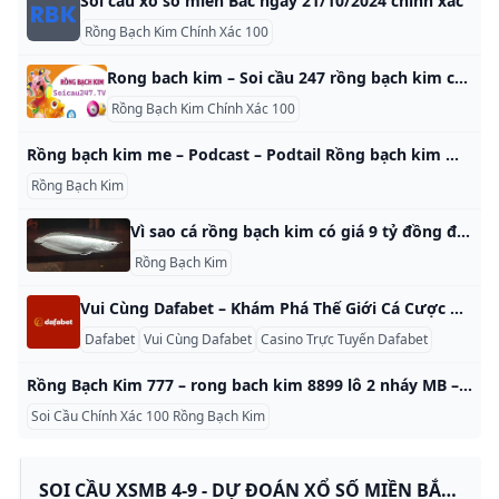
Soi cầu xổ số miền Bắc ngày 21/10/2024 chính xác
Ngôi sao đang lên của Brazil gây sốc cho tất cả mọi ngư
Các quy tắc và lựa chọn cá cược ban đầu cho roulette là g
Kinh Nghiệm Cầu Lô Rồng Bạch Kim Chính Xác 100 Hôm 
Tương lai của trò chơi roulette là gì?
Rồng bạch kim – Soi cầu 247 Rồng bạch kim chốt số MB
XSMN - Kết Quả Xổ Số Miền Nam - KQXSMN - SXMN Hôm
Rồng Bạch Kim Chính Xác 100
Lễ hội mùa xuân toàn cầu WPT: 7.000.000 đô la giải thư
Rồng Bạch Kim 777 - Soi Cầu Rồng Bạch Kim Đẳng Cấp N
Các quy tắc và lựa chọn cá cược ban đầu cho roulette là g
game quay hũ
Rong bach kim – Soi cầu 247 rồng bạch kim chốt số hôm nay VIP MB Soi cầu 247 rồng bạch kim chốt số hôm nay chính xác 100 (Rongbachkim). Soi cầu MB rồng bạch kim 247 555 666 888 miễn phí vào bờ cho anh em cực uy tín Với sự phát triển rầm rộ của thị trường xổ số, lô đề đã kéo theo sự phát triển của các công cụ soi cầu. Một trong những số đó cần kể tên đến chính là soi cầu Rồng Bạch Kimchính xác 100.
Nổ Hũ Đổi Thưởng: Cách Kiểm Tra Số Dư Điều Kiện Và Rủ
Cuộc đua gay cấn dành cho Cầu thủ xuất sắc nhất WPT m
Đủ điều kiện tham quan Red Dragon Poker Tour Jeju 2025
Bạch kim Đổi Lỗ Bao Nhiêu? Cập Nhật Mức Lỗ Khi Bán Lại
Rồng Bạch Kim Chính Xác 100
Game Nổ Hũ: Các Loại Vòng Quay Tính Năng Và Cách Đọ
Lô top Rồng Bạch Kim - Thống kê Lo Top Rồng bạch kim
- YouTube
Quảng cáo mới nhất của WPT Global: vé cho một số tiền 
Rồng Bạch Kim 777 chính xác 100 - Rong bach kim 8899 -
Đủ điều kiện tham quan Red Dragon Poker Tour Jeju 2025
Doug Polk phải đối mặt với phản ứng dữ dội khi chơi tron
nổ hũ là gì
Soi cầu MB - Dự đoán XSMB - Dự đoán xổ số miền Bắc h
Rồng bạch kim me – Podcast – Podtail Rồng bạch kim me(rongbachkim.me) là trang web soi cầu chuẩn xác nhất hiện nay, xem cầu bạch thủ, 2 nháy, đặc biệt, lô chơi nhiều nhất trong ngày. Để tìm hiểu chi tiết về Rồng Bạch Kim là gì? Anh em có thể liên hệ qua các thông tin sau: Rồng Bạch Kim Me - Soi Cầu Rồng Bạch Kim 888 VIP Miễn Phí Hôm Nay + 360A Bến Vân Đồn, Phường 1, Quận 4, Hồ Chí Minh, 700000 + 0927783746 + me.
Quy tắc mới cho Thiên đường WSOP: Thiết bị điện tử và H
- YouTube
Rồng bạch kim – Soi cầu 247 Rồng bạch kim chốt số MB
TP trong WPT poker là gì?
Ai có nhiều vòng tay WSOP nhất?
Rồng Bạch Kim
Bmy88-Kagame
- YouTube
Dự đoán XSMB 7/9 - Bình luận dự đoán xổ số miền Bắc 7/
Rong bach kim – Soi cầu 247 rồng bạch kim chốt số hôm
Dự đoán XSMB 13/7 - Soi cầu dự đoán xổ số miền Bắc 13
22bet – Trải Nghiệm Cá Cược Trực Tuyến Đẳng Cấp
nổ hũ đổi thưởng
Những quốc gia nào có thể chơi WPTGlobal vào năm 202
Bạch kim mắc hơn vàng bao nhiêu?
Vì sao cá rồng bạch kim có giá 9 tỷ đồng đắt nhất thế giới? Cá rồng bạch kim đứng đầu danh sách các loài cá đắt nhất thế giới, từng có người bỏ ra tới 400.000 USD (khoảng 9,3 tỷ đồng) để sở hữu loài cá cực quý hiếm này. Con số 400.000 USD đúng là ngoài sức tưởng tượng nhưng lại là mức giá có thể hiểu được, khi cá rồng bạch kim (Platinum Arowana) được đánh giá là một trong những loài cá hiếm nhất thế giới với số lượng rất hạn chế.
Dự đoán XSMB 6/9 - Bình luận dự đoán xổ số miền Bắc 6/
Hướng Dẫn Soi Cầu Rồng Bạch Kim 666 888 Hôm Nay Cự
WPT Global vs GGPoker: Bạn nên chọn nền tảng poker n
- YouTube
Rồng Bạch Kim
Soi Cầu Xsmb 247 – Soi Cầu Ngày 07/09/2024 - Chốt số đ
Frank Stepuchin dẫn đầu RRPO WPT Seminole 2024 sau n
Cá rồng bạch kim là gì?
nổ hũ
Rồng Bạch Kim Chính Xác 100
Ai đã phát minh ra trò chơi roulette?
Soi cầu Rồng Bạch Kim chính xác 100 miễn phí
Vui Cùng Dafabet – Khám Phá Thế Giới Cá Cược Đẳng Cấp Dafabet là một trong những nền tảng cá cược trực tuyến hàng đầu tại Việt Nam, mang đến cho người chơi trải nghiệm giải trí đỉnh cao với các dịch vụ cá cược thể thao, casino trực tuyến, poker và nhiều trò chơi khác. Bài viết này sẽ hướng dẫn bạn cách đăng ký tài khoản, nạp tiền, đặt cược và tham gia vào các trò chơi tại Dafabet. 1. Giới Thiệu Về Dafabet Được thành lập vào năm 2004, Dafabet là một nhà cái trực tuyến uy tín có trụ sở tại Philippines.
Hướng dẫn sự kiện WPT Paris 2024
CÔNG TY CỔ PHẦN TẬP ĐOÀN COTANA
Rồng Bạch Kim - Soi cầu 247 rồng bạch kim chính xác 100
Soi cầu xổ số miền Bắc ngày 21/10/2024 chính xác
Dafabet
Vui Cùng Dafabet
Casino Trực Tuyến Dafabet
Rồng Bạch Kim - Soi cầu Rồng Bạch Kim 666 VIP miễn phí
Dự báo xổ số hôm nay với phương pháp Rồng Bạch Kim
404 Not Found.
nổ hũ là gì
nổ hũ là gì
Chơi bài xì phé trực tuyến trên Android: Hướng dẫn năm
Một người phụ nữ hướng dẫn lựa chọn đồ chơi tình dục
Soi cầu xổ số miền Bắc ngày 21/10/2024 chính xác
Rồng Bạch Kim 777 – rong bach kim 8899 lô 2 nháy MB – Dàn đề 35 số Rồng Bạch Kim 777 chính xác 100 – rong bach kim 8899 lô 2 nháy MB – Dàn Đề 35 Số VIP bất tử là phương thức soi cầu Rồng Bạch Kim 247, 555, 666, 888 hôm nay, chuyên thống kê và phân tích kết quả xổ số sẽ gợi ý ra những con lô may mắn với tỷ lệ trúng thưởng cao nhất. Xem thêm Rồng bạch kim chính xác 100Xem thêm Soi cầu 247 bạc nhớXem thêm Soi cầu 888Xem thêm Lô đẹp hôm nay 666Xem thêm 7 cao thủ chốt số miền bắc
Poker toàn cầu có phải là tiền thật không?
Vì sao cá rồng bạch kim có giá 9 tỷ đồng đắt nhất thế giớ
Soi cầu Rồng Bạch Kim chính xác 100 hôm nay
Rồng bạch kim me – Podcast – Podtail
Rồng Bạch Kim - Soi cầu RBK - XS Rồng Bạch Kim - Infog
Nổ Hũ Là Gì? Cơ Chế Vòng Quay Jackpot Và Những Điều C
Soi Cầu Chính Xác 100 Rồng Bạch Kim
Phần thưởng chào mừng mới của WPT Global: lên tới $ 
Kinh Nghiệm Cầu Lô Rồng Bạch Kim Chính Xác 100 Hôm 
Dự đoán XSMB 6/9 - Bình luận dự đoán xổ số miền Bắc 6/
game nổ hũ
Soi cầu dự đoán XSMB chính xác 100 VIP hôm nay miễn p
nổ hũ
nổ hũ đổi thưởng
Tiêu đề EPT củng cố danh tiếng của Stephen Song như 
Dự đoán Xổ Số Miền Bắc - Rồng Bạch Kim cầu bạch thủ th
Cách giành chiến thắng tại các vị trí trực tuyến vào năm 
Đánh Lô Là Gì? Bí Quyết Thắng Lớn Siêu Dễ Cho Tân Thủ!
Giải vô địch tiền thưởng vàng: Cú sút hàng tuần của bạn
RongBachKim - Soi cầu và thống kê xổ số miền bắc Rồng
Hướng Dẫn Chi Tiết Về Fun88 Đăng Nhập
Bạch kim khác gì so với vàng trắng?
Tổng giải thưởng của WPT Prime Đài Loan là bao nhiêu
Chơi bài xì phé trực tuyến trên Android: Hướng dẫn năm
SOI CẦU XSMB 4-9 - DỰ ĐOÁN XỔ SỐ MIỀN BẮC
- YouTube
Là poker trực tuyến được gian lận?