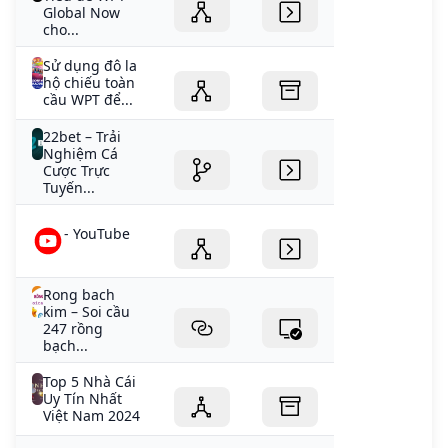
Global Now
cho...
Sử dụng đô la
hộ chiếu toàn
cầu WPT để...
22bet – Trải
Nghiệm Cá
Cược Trực
Tuyến...
- YouTube
Rong bach
kim – Soi cầu
247 rồng
bạch...
Top 5 Nhà Cái
Uy Tín Nhất
Việt Nam 2024