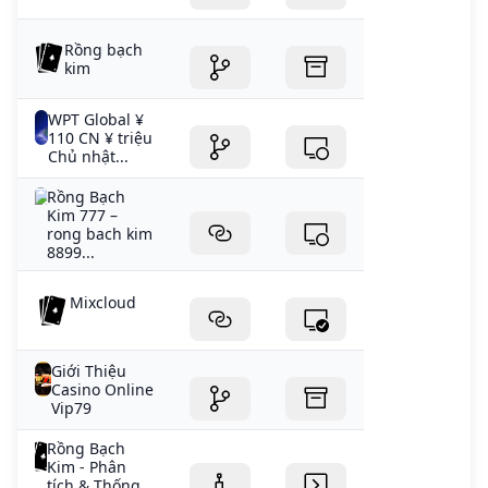
404 Not Found.
nổ hũ là gì
Rồng bạch
WPT Global vs GGPoker: Bạn nên chọn nền tảng poker n
kim
Dự đoán XSMB 6/9 - Bình luận dự đoán xổ số miền Bắc 6/
Bạch kim Đổi Lỗ Bao Nhiêu? Cập Nhật Mức Lỗ Khi Bán Lại
WPT Global ¥
110 CN ¥ triệu
Soi cầu dự đoán XSMB chính xác 100 VIP hôm nay miễn p
Chủ nhật...
- YouTube
WPT Global: Sự lựa chọn hàng đầu cho người chơi poker
Rồng Bạch
Kim 777 –
Những quốc gia nào có thể chơi WPTGlobal vào năm 202
rong bach kim
Rồng Bạch Kim Me Flickr
8899...
Soi cầu lô chính xác 100 đánh là thắng ngày mai không ba
Các giải đấu hàng ngày từ WPT Global
Mixcloud
Giới Thiệu
Casino Online
Vip79
Rồng Bạch
Kim - Phân
tích & Thống