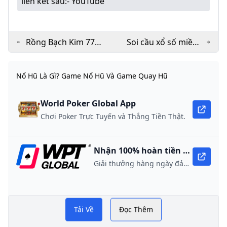
liên kết sau:
- YouTube
Giải vô địch WPT Prime trở lại với Jereld Sam Shining
Soi cầu Rồng Bạch Kim 13/7/2020 Soi cầu Rồng Bạch Ki
Sòng bạc trực tuyến đáng tin cậy nhất: WPT Global
nổ hũ đổi thưởng
Đủ điều kiện tham quan Red Dragon Poker Tour Jeju 2
Sòng bạc tiền thưởng hàng đầu không có tiền gửi vào 
Soi cầu lô chính xác 100 đánh là thắng ngày mai không
Bạch kim mắc hơn vàng bao nhiêu?
Hướng Dẫn Chi Tiết Về Fun88 Đăng Nhập
Soi Cầu Rồng Bạch Kim Chính Xác 100% Hôm Nay
Rồng Bạch Kim 777 -
Soi cầu xổ số miền
RongBachKim - Soi cầu và thống kê xổ số miền bắc Rồ
Cory Zeidman nhận tội về kế hoạch gian lận cá cược th
NewsPicks - Rồng Bạch Kim
Soi Cầu Rồng Bạch
Bắc ngày 21/10/2024
Bạch kim tính bằng gì?
Top 5 sòng bạc trực tuyến năm 2025: chơi ở đâu và già
Lễ hội mùa xuân toàn cầu WPT: 7.000.000 đô la giải 
Kim Đẳng Cấp Nhất
chính xác
nổ hũ là gì
Giới Thiệu Casino Online Vip79
Nổ Hũ Là Gì? Game Nổ Hũ Và Game Quay Hũ
Bạch kim Đổi Lỗ Bao Nhiêu? Cập Nhật Mức Lỗ Khi Bán 
Bmy88-Kagame
Soi cầu bạch thủ lô miền Bắc 2 nháy hôm nay chính xác
Dự đoán Xổ Số Miền Bắc - Rồng Bạch Kim cầu bạch thủ
Bạch kim tính bằng gì?
Hướng Dẫn Chi Tiết Về Fun88 Đăng Nhập
Bạch kim có giá trị như thế nào?
Vì sao cá rồng bạch kim có giá 9 tỷ đồng đắt nhất thế g
game quay hũ
Tiêu đề EPT củng cố danh tiếng của Stephen Song nh
TikTok - Make Your Day
World Poker Global App
game nổ hũ
Không có tiền gửi miễn phí tại WPT Global - chơi mà kh
Dự đoán XSMB 8/9 - Bình luận dự đoán xổ số miền Bắc
Rồng bạch kim me – Podcast – Podtail
Chơi Poker Trực Tuyến và Thắng Tiền Thật.
Rồng Bạch Kim 888 - Soi cầu Rồng Bạch Kim 666 miễn p
Giải vô địch WPT Prime trở lại với Jereld Sam Shining
Trò chơi roulette lần đầu tiên được chơi ở đâu và khi n
Roulette đóng vai trò gì trong văn hóa đại chúng chẳng
Độc thủ lô rồng bạch kim chính xác 100
404 Not Found.
Các giải đấu hàng ngày từ WPT Global
Dự đoán XSMB 2/9/2024 - Soi cầu miền Bắc ngày 2 tháng
WPT Global ¥ 110 CN ¥ triệu Chủ nhật Hyper PKO Sh
Nhận 100% hoàn tiền khi nạp lần đầu
Niwebia - NIWEBIA.COM
game quay hũ
404 Not Found.
Cách đủ điều kiện tham gia các sự kiện trực tuyến củ
Rồng bạch kim - YouTube
Rồng bạch kim - YouTube
Các giải đấu poker trực tuyến hàng đầu để xem và chơi 
Giải thưởng hàng ngày đảm bảo 10,000 USD
- YouTube
Rồng Bạch Kim Chính Xác 100 - Soi Cầu Rồng Bạch Kim
Soi cầu XSMB 31-8 - Dự đoán xổ số miền bắc hôm nay 
Rồng bạch kim 888 - Soi cầu rồng bạch kim chính xác 100
Phần thưởng chào mừng mới của WPT Global: lên tới 
WPT Global tổ chức sự kiện ở những quốc gia và khu 
Soi cầu 3 càng – Độc thủ de 3 càng vip hôm nay siêu
Cá rồng bạch kim là gì?
Dự đoán XSMT - Soi cầu MT - Dự đoán Xổ số Miền Trun
Nổ Hũ Là Gì? Game Nổ Hũ
Dự đoán Xổ Số Miền Bắc - Rồng Bạch Kim cầu bạch thủ
Tùy chọn thanh toán tại EVERYGAME Poker: Giao dịch
game quay hũ
game quay hũ
Công nghệ đã ảnh hưởng đến trò chơi roulette như th
Tải Về
Đọc Thêm
Rồng Bạch Kim - Phân tích & Thống kê Xổ số Chính Xác
- YouTube
Dự đoán XSMB 6/9 - Bình luận dự đoán xổ số miền Bắc 6/
Martin Tsvetanov giành chiến thắng trong sự kiện chính 
Những quốc gia nào có thể chơi WPTGlobal vào năm 2
Và Game Quay Hũ
PLAY
Rong bach kim – Soi cầu 247 rồng bạch kim chốt số h
Lô top Rồng Bạch Kim - Thống kê Lo Top Rồng bạch kim
Tại sao bạch kim đắt hơn vàng?