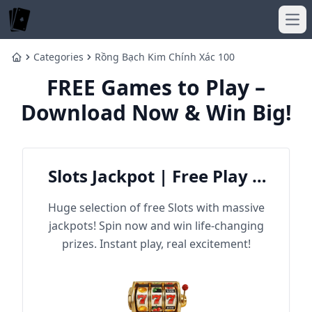
Ope
Categories
Rồng Bạch Kim Chính Xác 100
Home
FREE Games to Play –
Download Now & Win Big!
Slots Jackpot | Free Play &
Win Big
Huge selection of free Slots with massive
jackpots! Spin now and win life-changing
prizes. Instant play, real excitement!