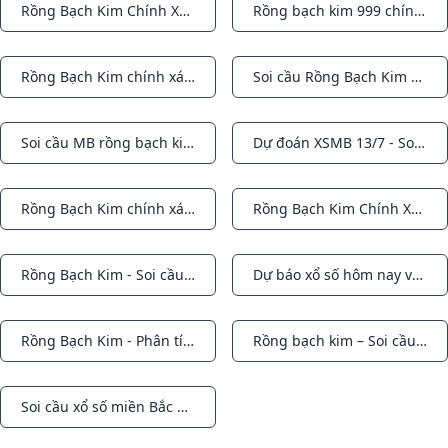
Rồng Bạch Kim Chính Xác 100 - Soi Cầu Rồng Bạch Kim
Rồng bạch kim 999 chính xác 100 qua soi cầu mb 247.
Notifications
Notifications
Rồng Bạch Kim chính xác 100 - Soi cầu hôm nay chuẩn xác
Soi cầu Rồng Bạch Kim chính xác 100 xổ số miền bắc hôm nay
Notifications
Notifications
Soi cầu MB rồng bạch kim chính xác 100% chi tiết nhất Wix Training Academy
Dự đoán XSMB 13/7 - Soi cầu dự đoán xổ số miền Bắc 13/7/2024
Notifications
Notifications
Rồng Bạch Kim chính xác 100 chốt 3 càng miễn phí hôm nay
Rồng Bạch Kim Chính Xác 100
Notifications
Notifications
Rồng Bạch Kim - Soi cầu 247 rồng bạch kim chính xác 100
Dự báo xổ số hôm nay với phương pháp Rồng Bạch Kim
Notifications
Notifications
Rồng Bạch Kim - Phân tích & Thống kê Xổ số Chính Xác Uy Tín
Rồng bạch kim – Soi cầu 247 Rồng bạch kim chốt số MB hôm nay
Notifications
Notifications
Soi cầu xổ số miền Bắc ngày 21/10/2024 chính xác
Notifications