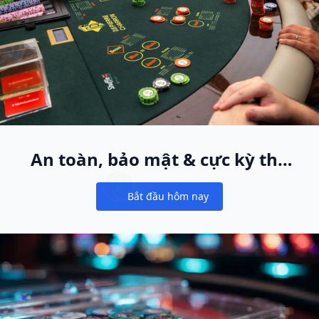
Tại sao bạch kim đắt hơn vàng?
Những quốc gia nào bị hạn chế trên WPT Global?
Tiêu đề EPT củng cố danh tiếng của Stephen Song như mộ
Khi nào và tại sao số 0 kép được thêm vào bánh xe roulett
Sòng bạc trực tuyến đáng tin cậy nhất: WPT Global
Cách tải xuống WPTGO và bắt đầu
Kèo Bóng Đá Châu Âu: Hướng Dẫn Chi Tiết và Cách Đọ
Soi cầu xổ số miền Bắc ngày 21/10/2024 chính xác
Rồng Bạch Kim 888 - Soi cầu Rồng Bạch Kim 666 miễn phí c
Phil Ivey tổ chức trò chơi gặp gỡ lễ hội tại Wynn Las Vegas
Soi cầu dự đoán XSMB chính xác 100 vip hôm nay đánh là t
Các giải đấu hàng ngày từ WPT Global
- YouTube
Quảng cáo mới nhất của WPT Global: vé cho một số tiề
Rồng Bạch Kim - 小説投稿エブリスタ
Soi cầu dự đoán XSMB chính xác 100 vip hôm nay đánh là t
Soi cầu 3 càng – Độc thủ de 3 càng vip hôm nay siêu chuẩ
Rồng Bạch Kim 888 - Soi cầu Rồng Bạch Kim 666 miễn phí c
Hyper Dash trong WPT Global là gì? Đi sâu vào hành động 
Cách giành chiến thắng tại trực tuyến Blackjack: Chiến lượ
nổ hũ đổi thưởng
WSOP USA Top 8 Câu hỏi thường gặp
Niwebia - NIWEBIA.COM
Bạch kim khác gì vàng trắng?
Rồng Bạch Kim - Phân tích & Thống kê Xổ số Chính Xác Uy T
Rồng Bạch Kim - Soi cầu 247 rồng bạch kim chính xác 100
Soi Cầu Dự Đoán XSMB Chính Xác 100 Miễn Phí
Dự đoán XSMB 12/9 - Nhận định dự đoán xổ số miền B
Rồng Bạch Kim - Phân tích & Thống kê Xổ số Chính Xác Uy T
Một phát bắn - Giải đấu Freezeout của WPT Global
Soi Cầu Xsmb 247 – Soi Cầu Ngày 07/09/2024 - Chốt số đẳn
Dự đoán XSMB 13/9 - Bình luận dự đoán xổ số miền Bắc 13
Quy tắc mới cho Thiên đường WSOP: Thiết bị điện tử và Hỗ 
Mixcloud
Game Nổ Hũ: Các Loại Vòng Quay Tính Năng Và Cách 
Rồng Bạch Kim 29/12/2018: Nhận định soi cầu XSMB thứ 7 
nổ hũ đổi thưởng
Sử dụng mã tiền thưởng WPT777 để yêu cầu ưu đãi đặc biệt
Soi cầu xổ số miền Bắc ngày 21/10/2024 chính xác
Nổ Hũ Đổi Thưởng: Cách Kiểm Tra Số Dư Điều Kiện Và Rủi 
Dự đoán XSMB 7/9 - Bình luận dự đoán xổ số miền Bắc 7/9/
Roulette đóng vai trò gì trong văn hóa đại chúng chẳ
nổ hũ
Sử dụng mã tiền thưởng WPT777 để yêu cầu ưu đãi đặc biệt
nổ hũ đổi thưởng
nổ hũ là gì
nổ hũ đổi thưởng
nổ hũ đổi thưởng
RongBachKim - Soi cầu và thống kê xổ số miền bắc Rồ
Bạn không thể tải xuống và chơi WPT Poker Global ở các qu
Một số vụ bê bối và tranh cãi nổi tiếng về roulette trong suốt
Bạch kim khác gì vàng trắng?
Rồng Bạch Kim - 小説投稿エブリスタ
- YouTube
Rồng bạch kim – Soi cầu 247 Rồng bạch kim chốt số MB h
Lớp học Bóng Rổ Cho Trẻ Em Bằng Tiếng Anh tại Hà N
Kinh Nghiệm Cầu Lô Rồng Bạch Kim Chính Xác 100 Hôm Na
Rồng Bạch Kim - Soi cầu 247 rồng bạch kim chính xác 100
Rong bach kim – Soi cầu 247 rồng bạch kim chốt số hôm n
Sòng bạc tiền thưởng hàng đầu không có tiền gửi vào năm 
Rồng Bạch Kim 29/12/2018: Nhận định soi cầu XSMB thứ 7 
Rồng Bạch Kim Chính Xác 100 - Soi Cầu Rồng Bạch Kim
Tại sao bạch kim đắt hơn vàng?
An toàn, bảo mật & cực kỳ thú
Vì sao cá rồng bạch kim có giá 9 tỷ đồng đắt nhất thế giới?
- YouTube
- YouTube
Rồng Bạch Kim - YouTube
Bạch kim được tính như thế nào?
WSOP USA Top 8 Câu hỏi thường gặp
Soi cầu xổ số miền Bắc ngày 21/10/2024 chính xác
Bitstarz không cần tiền thưởng lên tới 5 BTC và 200 vòng q
Bạch kim khác gì vàng trắng?
XSMN - Kết Quả Xổ Số Miền Nam - KQXSMN - SXMN Hôm N
404 Not Found.
Rong bach kim – Soi cầu 247 rồng bạch kim chốt số hôm n
Dự đoán XSMB 12/9 - Nhận định dự đoán xổ số miền Bắc 1
vị
Rồng Bạch Kim chính xác 100 - Soi cầu hôm nay chuẩn 
2025 Vụ nổ WSOP! Các định dạng mới + Giải thưởng lớn ngư
Soi cầu Rồng Bạch Kim chính xác 100 hôm nay
Soi cầu xổ số miền Bắc ngày 21/10/2024 chính xác
Rồng Bạch Kim 777 – rong bach kim 8899 lô 2 nháy MB – Dà
Dự đoán Xổ Số Miền Bắc - Rồng Bạch Kim cầu bạch thủ thốn
Soi Cầu Rồng Bạch Kim Chính Xác 100% Hôm Nay
Bắt đầu hôm nay
Điều khoản tiền thưởng toàn cầu của WPT: Tiền mặt đư
Notifications
Sử dụng đô la hộ chiếu toàn cầu WPT để vào các sự kiện cổ
Chơi Tiến Lên Miền Nam Offline: Hướng Dẫn Tải Game và C
Bạch kim mắc hơn vàng bao nhiêu?
Rồng Bạch Kim 888 - Soi cầu MB rồng bạch kim VIP 888 hô
- YouTube
Không có tiền gửi miễn phí tại WPT Global - chơi mà không 
Các giải đấu hàng ngày từ WPT Global
Rồng Bạch Kim Me Flickr
Rồng Bạch Kim 29/12/2018: Nhận định soi cầu XSMB thứ 7 
Tùy chọn thanh toán tại EVERYGAME Poker: Giao dịch nha
Soi cầu Rồng Bạch Kim chính xác 100 xổ số miền bắc hôm 
Cách tải xuống đăng ký và Master WPT Global: 2025 Guide 
- YouTube
- YouTube
Bạch kim có giá trị như thế nào?
Dự đoán XSMB 12/7 - Soi cầu dự đoán xổ số miền Bắc 12/7
Soi cầu rồng bạch kim là gì?
Dự đoán XSMB 8/9 - Bình luận dự đoán xổ số miền Bắc 8/9/
Soi cầu lô chính xác 100 đánh là thắng ngày mai không bao 
Giải vô địch WPT khơi dậy tinh thần của huyền thoại Poker
Cách đủ điều kiện tham gia các sự kiện trực tuyến của WP
Rong bach kim – Soi cầu 247 rồng bạch kim chốt số hôm n
Rồng Bạch Kim 777 chính xác 100 - Rong bach kim 8899 - D
Nguồn gốc của cái tên Roulette là gì?
Soi cầu dự đoán XSMB chính xác 100 VIP hôm nay miễn phí
Rồng Bạch Kim - Phân tích & Thống kê Xổ số Chính Xác Uy T
- YouTube
Cách giành chiến thắng tại các vị trí trực tuyến vào năm 20
2025 Vụ nổ WSOP! Các định dạng mới + Giải thưởng lớn ngư
Cách giành chiến thắng tại trực tuyến Blackjack: Chiến lượ