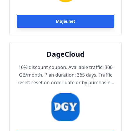
MoJie.net
DageCloud
10% discount coupon. Available traffic: 300
GB/month. Plan duration: 365 days. Traffic
reset: reset on order date or by purchasing
traffic package. Maximum achievable
bandwidth: 1000 Mbps. Node protocol:
Trojan.