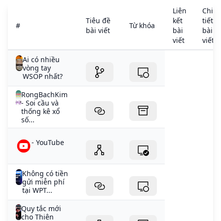
game nổ hũ
Liên
Chi
Cách đủ điều kiện tham gia các sự kiện trực tuyến của 
Tiêu đề
kết
tiết
#
Từ khóa
bài viết
bài
bài
Rồng bạch kim – Soi cầu 247 Rồng bạch kim chốt số MB
viết
viết
Bạch kim mắc hơn vàng bao nhiêu?
Lớp học Bóng Rổ Cho Trẻ Em Bằng Tiếng Anh tại Hà Nội
Ai có nhiều
Nổ Hũ Đổi Thưởng: Cách Kiểm Tra Số Dư Điều Kiện Và Rủ
vòng tay
WSOP nhất?
Bạch kim được tính như thế nào?
Đánh giá về Everygame Poker: Hướng dẫn chơi Poker trự
RongBachKim
Timothy Chung: Từ tiệc sinh nhật đến nhà vô địch WPT P
- Soi cầu và
thống kê xổ
Tổng giải thưởng của WPT Prime Đài Loan là bao nhiêu
số...
Tiền thưởng chào mừng sòng bạc trực tuyến không có ti
game nổ hũ
- YouTube
Sự ra đời của sòng bạc trực tuyến đã tác động đến trò ch
Điều khoản tiền thưởng toàn cầu của WPT: Tiền mặt được
- YouTube
Không có tiền
gửi miễn phí
Soi cầu bạch thủ lô miền Bắc 2 nháy hôm nay chính xác
tại WPT...
Cá rồng bạch kim là gì?
Rồng Bạch Kim 777 chính xác 100 - Rong bach kim 8899 -
Quy tắc mới
cho Thiên
Sách hướng dẫn giải đấu WPT Australia 2024