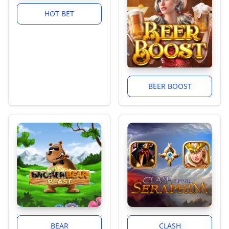
game nổ hũ
TP trong WPT poker là gì?
Xổ số Rồng Bạch Kim - Thống kê Rồng Bạch Kim chính xá
Rồng Bạch Kim - Phân tích & Thống kê Xổ số Chính Xác Uy
Soi Cầu Rồng Bạch Kim Chính Xác 100%
Rồng Bạch Kim chính xác 100 chốt 3 càng miễn phí hôm 
Game Quay Hũ: Cách Chọn Chủ Đề Cơ Chế Và Chế Độ Ch
Cách giành chiến thắng tại các vị trí trực tuyến vào năm 
- YouTube
Sự trở lại của Shevliakov giành giải thưởng hàng triệu 
Soi cầu lô chính xác 100 đánh là thắng ngày mai không ba
Chơi bài xì phé trực tuyến trên Android: Hướng dẫn năm
Sự ra đời của sòng bạc trực tuyến đã tác động đến trò ch
Dự báo xổ số hôm nay với phương pháp Rồng Bạch Kim
Soi cầu MB rồng bạch kim chính xác 100% chi tiết nhất W
Soi cầu Rồng Bạch Kim 13/7/2020 Soi cầu Rồng Bạch Kim 
WPT Global từ Chủ nhật Hyper PKO Showdown: Mua thấp
404 Not Found.
- YouTube
Là poker trực tuyến được gian lận?
Sử dụng đô la hộ chiếu toàn cầu WPT để vào các sự kiện 
Hướng dẫn rút tiền toàn cầu của WPT: Tiền mặt được thự
Vui Cùng Dafabet – Khám Phá Thế Giới Cá Cược Đẳng Cấ
Rồng Bạch Kim 777 - Soi Cầu Rồng Bạch Kim Đẳng Cấp N
- YouTube
Soi cầu rồng bạch kim là gì?
Rồng Bạch Kim - 小説投稿エブリスタ
- YouTube
Bạch kim mắc hơn vàng bao nhiêu?
Các giải đấu hàng ngày từ WPT Global
Bạch kim có giá trị như thế nào?
Rong bach kim – Soi cầu 247 rồng bạch kim chốt số hôm
Rồng bạch kim - Soi cầu rồng bạch kim chính xác 100%
- YouTube
Niwebia - NIWEBIA.COM
Chơi Game Bài Tiến Lên Miền Nam Miễn Phí
Soi cầu Rồng Bạch Kim chính xác 100 miễn phí
Dự đoán XSMB 6/9 - Bình luận dự đoán xổ số miền Bắc 6/
Làm cho Phil Ivey cười có thể biến thành một ngày trả lươ
HOT BET
Soi Cầu Rồng Bạch Kim Chính Xác 100% Hôm Nay
- YouTube
WPT Global Cow Boy: Quan điểm của người chơi
Đủ điều kiện cho sự kiện chính của WPT Global thông qu
Bitstarz không cần tiền thưởng lên tới 5 BTC và 200 vòng
- YouTube
11 ứng dụng và trò chơi poker hay nhất dành cho Androi
- YouTube
- YouTube
Roulette đóng vai trò gì trong văn hóa đại chúng chẳng
Dự đoán XSMB 8/9 - Bình luận dự đoán xổ số miền Bắc 8/
Rồng Bạch Kim chính xác 100 chốt 3 càng miễn phí hôm 
- YouTube
Rồng bạch kim 888 - Soi cầu rồng bạch kim chính xác 100
Những quốc gia nào bị hạn chế trên WPT Global?
Nổ Hũ Là Gì? Giải Thích RTP Volatility Wild Scatter Và Fre
Bitstarz không cần tiền thưởng lên tới 5 BTC và 200 vòng
Lớp học Bóng Rổ Cho Trẻ Em Bằng Tiếng Anh tại Hà Nội
Bạch kim mắc hơn vàng bao nhiêu?
Xổ số Rồng Bạch Kim - Thống kê Rồng Bạch Kim chính xá
Soi Cầu Xsmb 247 – Soi Cầu Ngày 04/09/2024 - chốt số đẹ
Tùy chọn thanh toán tại EVERYGAME Poker: Giao dịch n
Timothy Chung: Từ tiệc sinh nhật đến nhà vô địch WPT P
Cách đủ điều kiện tham gia các sự kiện trực tuyến của 
Thống kê xổ số miền Bắc - Rồng Bạch Kim
Rồng Bạch Kim Là Gì? Trang Web Soi Cầu Chuẩn Xác Nhất
Rồng Bạch Kim 888 - Soi cầu Rồng Bạch Kim 666 miễn phí
Tổng giải thưởng của WPT Prime Đài Loan là bao nhiêu
Sòng bạc tiền thưởng hàng đầu không có tiền gửi vào nă
Rồng Bạch Kim 777 – rong bach kim 8899 lô 2 nháy MB – 
Lịch thi WPT Châu Á Thái Bình Dương 2024-2025
Giải vô địch tiền thưởng vàng: Cú sút hàng tuần của bạn
Dự đoán XSMB - Soi cầu MB - Dự đoán Xổ số Miền Bắc
Sử dụng mã tiền thưởng WPT777 để yêu cầu ưu đãi đặc bi
Soi cầu Rồng Bạch Kim 13/7/2020 Soi cầu Rồng Bạch Kim 
Rồng Bạch Kim Me Flickr
Một người phụ nữ hướng dẫn lựa chọn đồ chơi tình dục
Rồng Bạch Kim - Soi cầu 247 rồng bạch kim chính xác 100
Lô Đẹp Hôm Nay
Các giải đấu hàng ngày từ WPT Global
Rồng bạch kim
- YouTube
Kèo Bóng Đá Châu Âu: Hướng Dẫn Chi Tiết và Cách Đọc 
Rồng bạch kim 247 - Soi cầu 247 rong bach kim chính xác
Rồng Bạch Kim - Soi cầu 247 rồng bạch kim chính xác 100
Bạn có thể chơi WPT Global ở đâu? Các quốc gia được hỗ 
Sách hướng dẫn giải đấu WPT Playground 2024
Vincent Meli tăng lên 100.000 với K♣️ J♣️ Francois Tosques Ca
Soi Cầu Rồng Bạch Kim Chính Xác 100% Hôm Nay
Rồng Bạch Kim - Soi cầu 247 rồng bạch kim chính xác 100
Soi cầu xổ số miền Bắc ngày 21/10/2024 chính xác
WPT Global Million Hyper PKO Showdown: Chi tiết & Hướ
- YouTube
Lô Đẹp Hôm Nay
Giải vô địch WPT khơi dậy tinh thần của huyền thoại Pok
Bitstarz không cần tiền thưởng lên tới 5 BTC và 200 vòng
- YouTube
Đối tác toàn cầu của WPT với Câu lạc bộ bài Poker & Sòng
Bạch kim tính bằng gì?
TP trong WPT poker là gì?
Soi Cầu Rồng Bạch Kim Chính Xác 100% Hôm Nay
Các giải đấu hàng ngày từ WPT Global
Soi cầu dự đoán XSMB chính xác 100 vip hôm nay đánh là
Soi cầu dự đoán XSMB chính xác 100 vip hôm nay đánh là
Các giải đấu hàng ngày từ WPT Global
Rồng Bạch Kim Me Flickr
Rồng Bạch Kim 777 chính xác 100 - Rong bach kim 8899 -
Rồng Bạch Kim - Soi cầu Rồng Bạch Kim 666 VIP miễn phí
Lô Đẹp Hôm Nay
2025 Vụ nổ WSOP! Các định dạng mới + Giải thưởng lớn n
Một phát bắn - Giải đấu Freezeout của WPT Global
Soi cầu Rồng Bạch Kim chính xác 100 xổ số miền bắc hô
Dự đoán XSMB 8/9 - Bình luận dự đoán xổ số miền Bắc 8/
Lô Đẹp Hôm Nay
Bạch kim tính bằng gì?
Rồng bạch kim me – Podcast – Podtail
- YouTube
nổ hũ đổi thưởng
game nổ hũ
nổ hũ
game quay hũ
nổ hũ đổi thưởng
nổ hũ
nổ hũ là gì
nổ hũ là gì
nổ hũ là gì
nổ hũ
game quay hũ
game nổ hũ
nổ hũ là gì
game nổ hũ
game quay hũ
nổ hũ là gì
game nổ hũ
nổ hũ
game nổ hũ
nổ hũ là gì
nổ hũ đổi thưởng
game nổ hũ
game nổ hũ
nổ hũ
nổ hũ
nổ hũ là gì
nổ hũ là gì
nổ hũ
nổ hũ là gì
nổ hũ
game quay hũ
nổ hũ là gì
game quay hũ
nổ hũ đổi thưởng
nổ hũ
nổ hũ đổi thưởng
nổ hũ đổi thưởng
WPT Global vs GGPoker: Bạn nên chọn nền tảng poker n
Frank Stepuchin dẫn đầu RRPO WPT Seminole 2024 sau n
Bạch kim có giá trị như thế nào?
Vì sao cá rồng bạch kim có giá 9 tỷ đồng đắt nhất thế giớ
Rồng Bạch Kim Chính Xác 100 - Soi Cầu Rồng Bạch Kim
Rong Bach-Kim
Giải vô địch WPT khơi dậy tinh thần của huyền thoại Pok
Dự đoán XSMB - Soi cầu MB - Dự đoán Xổ số Miền Bắc
- YouTube
TikTok - Make Your Day
WPT Global tổ chức sự kiện ở những quốc gia và khu vực
Đánh giá về Everygame Poker: Hướng dẫn chơi Poker trự
- YouTube
Top 5 sòng bạc trực tuyến năm 2025: chơi ở đâu và giành
Dự đoán Xổ Số Miền Bắc - Rồng Bạch Kim cầu bạch thủ th
Rồng Bạch Kim Chính Xác 100
Rồng Bạch Kim - Phân tích & Thống kê Xổ số Chính Xác Uy
Rồng Bạch Kim - YouTube
WPT Global tổ chức sự kiện ở những quốc gia và khu vực
Làm cho Phil Ivey cười có thể biến thành một ngày trả lươ
Ngày 20-25 tháng 9 năm 2024 Giải vô địch WPT Úc
Dự đoán XSMB 13/7 - Soi cầu dự đoán xổ số miền Bắc 13
Rồng Bạch Kim - Soi cầu 247 rồng bạch kim chính xác 100
Hyper Dash trong WPT Global là gì? Đi sâu vào hành độn
Sự ra đời của sòng bạc trực tuyến đã tác động đến trò ch
CÔNG TY CỔ PHẦN TẬP ĐOÀN COTANA
- YouTube
Soi cầu bạch thủ lô miền Bắc 2 nháy hôm nay chính xác
Rồng Bạch Kim - Soi cầu Rồng Bạch Kim 666 VIP miễn phí
Tiêu đề EPT củng cố danh tiếng của Stephen Song như 
- YouTube
Rồng Bạch Kim - Soi cầu Rồng Bạch Kim 666 VIP miễn phí
Rồng bạch kim 247 - Soi cầu 247 rong bach kim chính xác
Soi Cầu Xsmb 247 – Soi Cầu Ngày 07/09/2024 - Chốt số đ
Cuộc thi Discord nóng lên: Hãy tham gia hành động!
CÔNG TY CỔ PHẦN TẬP ĐOÀN COTANA
Bạch kim có giá trị như thế nào?
Soi cầu Rồng Bạch Kim chính xác 100 miễn phí
Soi Cầu Xsmb 247 – Soi Cầu Ngày 04/09/2024 - chốt số đẹ
Rồng Bạch Kim Chính Xác 100 - Soi Cầu Rồng Bạch Kim
Bạch kim tính bằng gì?
Rồng Bạch Kim - Soi cầu RBK - XS Rồng Bạch Kim - Infog
Soi cầu dự đoán XSMB chính xác 100 VIP hôm nay miễn p
Tại sao bạch kim đắt hơn vàng?
Cách chơi WPT Global trên máy tính của bạn 2024
- YouTube
Soi cầu rồng bạch kim là gì?
WPT Global từ Chủ nhật Hyper PKO Showdown: Mua thấp
Cách đủ điều kiện tham gia các sự kiện trực tuyến của 
Dự đoán Xổ Số Miền Bắc - Rồng Bạch Kim cầu bạch thủ th
Rồng bạch kim - Soi cầu rồng bạch kim chính xác 100%
Soi Cầu Xsmb 247 – Soi Cầu Ngày 07/09/2024 - Chốt số đ
Bạch kim khác gì so với vàng trắng?
Nổ Hũ Đổi Thưởng: Cách Kiểm Tra Số Dư Điều Kiện Và Rủ
Rồng bạch kim - Soi cầu rồng bạch kim chính xác 100%
Soi cầu MB rồng bạch kim chính xác 100% chi tiết nhất W
Lịch trình giải đấu toàn cầu WPT 2025
Dự đoán XSMT - Soi cầu MT - Dự đoán Xổ số Miền Trung
Nguồn gốc của cái tên Roulette là gì?
- YouTube
Soi cầu Rồng Bạch Kim chính xác 100 miễn phí
Làm cho Phil Ivey cười có thể biến thành một ngày trả lươ
Ứng dụng sòng bạc trực tuyến hàng đầu năm 2025
Bạch kim tính bằng gì?
Sòng bạc trực tuyến đáng tin cậy nhất: WPT Global
TikTok - Make Your Day
Rồng Bạch Kim 888 - Soi cầu MB rồng bạch kim VIP 888 
Chơi bài xì phé trực tuyến trên Android: Hướng dẫn năm
11 ứng dụng và trò chơi poker hay nhất dành cho Androi
- YouTube
Bạch kim khác gì so với vàng trắng?
Ngày 20-25 tháng 9 năm 2024 Giải vô địch WPT Úc
Niwebia - NIWEBIA.COM
Rồng bạch kim – Soi cầu 247 Rồng bạch kim chốt số MB
WPT Global ¥ 110 CN ¥ triệu Chủ nhật Hyper PKO Show
Hướng dẫn sự kiện WPT Paris 2024
Luật Chơi Poker Online tại DA88
CÔNG TY CỔ PHẦN TẬP ĐOÀN COTANA
Dự đoán XSMT - Soi cầu MT - Dự đoán Xổ số Miền Trung
Rồng Bạch Kim 777 chính xác 100 - Rong bach kim 8899 -
Rồng Bạch Kim - Phân tích & Thống kê Xổ số Chính Xác Uy
Hướng dẫn sự kiện WPT Paris 2024
Soi cầu Rồng Bạch Kim chính xác 100 xổ số miền bắc hô
Bạch kim có giá trị như thế nào?
Soi Cầu Xsmb 247 – Soi Cầu Ngày 04/09/2024 - chốt số đẹ
Luật Chơi Poker Online tại DA88
Ngôi sao đang lên của Brazil gây sốc cho tất cả mọi ngư
Sử dụng đô la hộ chiếu toàn cầu WPT để vào các sự kiện 
Tùy chọn thanh toán tại EVERYGAME Poker: Giao dịch n
Ngôi sao đang lên của Brazil gây sốc cho tất cả mọi ngư
Rồng Bạch Kim Là Gì? Trang Web Soi Cầu Chuẩn Xác Nhất
Rồng Bạch Kim - Phân tích & Thống kê Xổ số Chính Xác Uy
Nổ Hũ Đổi Thưởng: Cách Kiểm Tra Số Dư Điều Kiện Và Rủ
Cách giành chiến thắng tại các vị trí trực tuyến vào năm 
WPT Global: Sự lựa chọn hàng đầu cho người chơi poker
Rồng bạch kim 999 chính xác 100 qua soi cầu mb 247.
Soi cầu rồng bạch kim là gì?
WPT Global vs GGPoker: Bạn nên chọn nền tảng poker n
Rồng Bạch Kim - Soi cầu Rồng Bạch Kim hôm nay miễn ph
Vì sao cá rồng bạch kim có giá 9 tỷ đồng đắt nhất thế giớ
Rồng Bạch Kim - Soi cầu Rồng Bạch Kim 666 VIP miễn phí
Một phát bắn - Giải đấu Freezeout của WPT Global
WPT Global vs GGPoker: Bạn nên chọn nền tảng poker n
Cuộc thi Discord nóng lên: Hãy tham gia hành động!
Rồng bạch kim – Soi cầu 247 Rồng bạch kim chốt số MB
Hướng Dẫn Soi Cầu Rồng Bạch Kim 666 888 Hôm Nay Cự
Ứng dụng sòng bạc trực tuyến hàng đầu năm 2025
Ai có nhiều vòng tay WSOP nhất?
Ứng dụng sòng bạc trực tuyến hàng đầu năm 2025
Rồng Bạch Kim Chính Xác 100 - Soi Cầu Rồng Bạch Kim
Ai đã phát minh ra trò chơi roulette?
Frank Stepuchin dẫn đầu RRPO WPT Seminole 2024 sau n
Dự báo xổ số hôm nay với phương pháp Rồng Bạch Kim
Rồng Bạch Kim 888 (@rbk888) - Sketchfab
BEER BOOST
- YouTube
Rồng Bạch Kim - YouTube
Rồng Bạch Kim Soi Cầu
Cách giành chiến thắng tại các vị trí trực tuyến vào năm 
Rồng Bạch Kim - YouTube
Tùy chọn thanh toán tại EVERYGAME Poker: Giao dịch n
Rồng Bạch Kim 666: Thống kê Rồng Bạch Kim 666 hôm na
Martin Tsvetanov giành chiến thắng trong sự kiện chính 
Rồng Bạch Kim - Phân tích & Thống kê Xổ số Chính Xác Uy
11 ứng dụng và trò chơi poker hay nhất dành cho Androi
Giải vô địch thế giới WPT 2024 khai mạc tại Wynn Las Vega
Nguồn gốc của cái tên Roulette là gì?
Cảnh báo từ hệ thống
CÔNG TY CỔ PHẦN TẬP ĐOÀN COTANA
Soi cầu Rồng Bạch Kim 13/7/2020 Soi cầu Rồng Bạch Kim 
WPT Global từ Chủ nhật Hyper PKO Showdown: Mua thấp
Cách đủ điều kiện tham gia các sự kiện trực tuyến của 
Game Nổ Hũ: Các Loại Vòng Quay Tính Năng Và Cách Đọ
Rồng Bạch Kim Chính Xác 100 - Soi Cầu Rồng Bạch Kim
Sự trở lại của Shevliakov giành giải thưởng hàng triệu 
Sách hướng dẫn giải đấu WPT Australia 2024
Game Nổ Hũ: Các Loại Vòng Quay Tính Năng Và Cách Đọ
Rồng Bạch Kim Chính Xác 100 - Soi Cầu Rồng Bạch Kim
- YouTube
Rồng Bạch Kim Me Flickr
Rồng bạch kim
Soi cầu rồng bạch kim là gì?
Công nghệ đã ảnh hưởng đến trò chơi roulette như thế 
WPT Global: Sự lựa chọn hàng đầu cho người chơi poker
- YouTube
Giải vô địch WPT Prime trở lại với Jereld Sam Shining
Rồng Bạch Kim - Soi cầu 247 rồng bạch kim chính xác 100
Rồng Bạch Kim Là Gì? Trang Web Soi Cầu Chuẩn Xác Nhất
Texas Holdem Flop có nghĩa là gì?
Chơi bài xì phé trực tuyến trên Android: Hướng dẫn năm
Kèo Bóng Đá Châu Âu: Hướng Dẫn Chi Tiết và Cách Đọc 
CÔNG TY CỔ PHẦN TẬP ĐOÀN COTANA
TikTok - Make Your Day
Rồng Bạch Kim 777 - Soi Cầu Rồng Bạch Kim Đẳng Cấp N
Đối tác toàn cầu của WPT với Câu lạc bộ bài Poker & Sòng
Những quốc gia nào bị hạn chế trên WPT Global?
Rồng Bạch Kim 777 – rong bach kim 8899 lô 2 nháy MB – 
Rồng Bạch Kim 888 - Soi cầu Rồng Bạch Kim 666 miễn phí
Cảnh báo từ hệ thống
Rồng Bạch Kim 29/12/2018: Nhận định soi cầu XSMB thứ 
Rồng bạch kim - YouTube
Lớp học Bóng Rổ Cho Trẻ Em Bằng Tiếng Anh tại Hà Nội
- YouTube
Vincent Meli tăng lên 100.000 với K♣️ J♣️ Francois Tosques Ca
Rồng bạch kim 247 - Soi cầu 247 rong bach kim chính xác
Rồng Bạch Kim 777 – rong bach kim 8899 lô 2 nháy MB – 
Máy đánh bạc trả tiền thật mà không cần đặt cọc Chơi mi
2025 Vụ nổ WSOP! Các định dạng mới + Giải thưởng lớn n
Soi cầu MB rồng bạch kim chính xác 100% chi tiết nhất W
- YouTube
Những quốc gia nào bị hạn chế trên WPT Global?
Chuyên gia dự đoán rồng bạch kim hướng dẫn bắt lô kép 
Rồng Bạch Kim - Phân tích & Thống kê Xổ số Chính Xác Uy
Soi cầu xổ số miền Bắc ngày 21/10/2024 chính xác
Soi Cầu Xsmb 247 – Soi Cầu Ngày 04/09/2024 - chốt số đẹ
Rồng bạch kim 999 chính xác 100 qua soi cầu mb 247.
Rồng Bạch Kim Soi Cầu
Một người phụ nữ hướng dẫn lựa chọn đồ chơi tình dục
- YouTube
Dự đoán XSMB 12/7 - Soi cầu dự đoán xổ số miền Bắc 12
Điều khoản tiền thưởng toàn cầu của WPT: Tiền mặt được
Trò chơi roulette lần đầu tiên được chơi ở đâu và khi nào
Cuộc đua gay cấn dành cho Cầu thủ xuất sắc nhất WPT m
Rong bach kim – Soi cầu 247 rồng bạch kim chốt số hôm
Lịch trình giải đấu toàn cầu WPT 2025
CÔNG TY CỔ PHẦN TẬP ĐOÀN COTANA
2025 Vụ nổ WSOP! Các định dạng mới + Giải thưởng lớn n
Lớp học Bóng Rổ Cho Trẻ Em Bằng Tiếng Anh tại Hà Nội
Sự ra đời của sòng bạc trực tuyến đã tác động đến trò ch
Soi cầu dự đoán XSMB chính xác 100 vip hôm nay đánh là
Rồng Bạch Kim - Soi cầu Rồng Bạch Kim 666 VIP miễn phí
Giải vô địch thế giới WPT 2024 khai mạc tại Wynn Las Vega
Rồng Bạch Kim - Phân tích & Thống kê Xổ số Chính Xác Uy
- YouTube
Cảnh báo từ hệ thống
Bạch kim tính bằng gì?
Rồng Bạch Kim - Soi cầu Rồng Bạch Kim 666 VIP miễn phí
Bạch kim tính bằng gì?
Rồng Bạch Kim Me Flickr
- YouTube
Máy đánh bạc trả tiền thật mà không cần đặt cọc Chơi mi
- YouTube
Rong bach kim – Soi cầu 247 rồng bạch kim chốt số hôm
Rồng Bạch Kim - Phân tích & Thống kê Xổ số Chính Xác Uy
- YouTube
Game Nổ Hũ: Các Loại Vòng Quay Tính Năng Và Cách Đọ
Rồng Bạch Kim 555 – MIDI.org
Dự đoán XSMB 7/9 - Bình luận dự đoán xổ số miền Bắc 7/
Lịch trình giải đấu toàn cầu WPT 2025
Rồng Bạch Kim chính xác 100 - Soi cầu hôm nay chuẩn xá
Rồng Bạch Kim 29/12/2018: Nhận định soi cầu XSMB thứ 
Soi cầu xổ số miền Bắc ngày 21/10/2024 chính xác
Soi cầu xổ số miền Bắc ngày 21/10/2024 chính xác
Soi cầu Rồng Bạch Kim chính xác 100 xổ số miền bắc hô
Rong bach kim – Soi cầu 247 rồng bạch kim chốt số hôm
11 ứng dụng và trò chơi poker hay nhất dành cho Androi
Rồng Bạch Kim - Phân tích & Thống kê Xổ số Chính Xác Uy
Rồng Bạch Kim 555 – MIDI.org
Soi cầu Rồng Bạch Kim chính xác 100 miễn phí
Đánh giá về Everygame Poker: Hướng dẫn chơi Poker trự
Niwebia - NIWEBIA.COM
Rồng Bạch Kim Là Gì? Trang Web Soi Cầu Chuẩn Xác Nhất
Game Nổ Hũ: Các Loại Vòng Quay Tính Năng Và Cách Đọ
Soi cầu Rồng Bạch Kim chính xác 100 xổ số miền bắc hô
Kinh Nghiệm Cầu Lô Rồng Bạch Kim Chính Xác 100 Hôm 
Rồng bạch kim me - Podcast en iVoox
Là poker trực tuyến được gian lận?
WPT Global Million Hyper PKO Showdown: Chi tiết & Hướ
Điều khoản tiền thưởng toàn cầu của WPT: Tiền mặt được
Soi cầu xổ số miền Bắc ngày 21/10/2024 chính xác
Giải vô địch thế giới WPT 2024 khai mạc tại Wynn Las Vega
Giải vô địch thế giới WPT 2024 khai mạc tại Wynn Las Vega
Soi cầu Rồng Bạch Kim chính xác 100 miễn phí
Sự trở lại của Shevliakov giành giải thưởng hàng triệu 
Rồng bạch kim - Soi cầu rồng bạch kim chính xác 100%
Rồng bạch kim 888 - Soi cầu rồng bạch kim chính xác 100
Rồng Bạch Kim 666: Thống kê Rồng Bạch Kim 666 hôm na
Độc thủ lô rồng bạch kim chính xác 100
Soi cầu xổ số miền Bắc ngày 21/10/2024 chính xác
Soi cầu xổ số miền Bắc ngày 21/10/2024 chính xác
Lớp học Bóng Rổ Cho Trẻ Em Bằng Tiếng Anh tại Hà Nội
Dự đoán XSMT - Soi cầu MT - Dự đoán Xổ số Miền Trung
WSOP USA Top 8 Câu hỏi thường gặp
CÔNG TY CỔ PHẦN TẬP ĐOÀN COTANA
- YouTube
Cảnh báo từ hệ thống
Roulette đóng vai trò gì trong văn hóa đại chúng chẳng
Rong Bach-Kim
TP trong WPT poker là gì?
Rồng Bạch Kim - Soi cầu RBK - XS Rồng Bạch Kim - Infog
404 Not Found.
WPT Global Cow Boy: Quan điểm của người chơi
Soi cầu xổ số miền Bắc ngày 21/10/2024 chính xác
Rong Bach-Kim
Texas Holdem Flop có nghĩa là gì?
CÔNG TY CỔ PHẦN TẬP ĐOÀN COTANA
Rồng bạch kim me – Podcast – Podtail
Bạch kim khác gì vàng trắng?
Rồng bạch kim 888 - Soi cầu rồng bạch kim chính xác 100
Đánh giá về Everygame Poker: Hướng dẫn chơi Poker trự
Cory Zeidman nhận tội về kế hoạch gian lận cá cược thể 
- YouTube
Niwebia - NIWEBIA.COM
WPT Global vs GGPoker: Bạn nên chọn nền tảng poker n
Bitstarz không cần tiền thưởng lên tới 5 BTC và 200 vòng
Frank Stepuchin dẫn đầu RRPO WPT Seminole 2024 sau n
Rồng Bạch Kim - Soi cầu RBK - XS Rồng Bạch Kim - Infog
Ai có nhiều vòng tay WSOP nhất?
Paulius Plausinaitis thắng GGMmillion$ SHR với số tiền 
CÔNG TY CỔ PHẦN TẬP ĐOÀN COTANA
Vincent Meli tăng lên 100.000 với K♣️ J♣️ Francois Tosques Ca
Bạch kim có giá trị như thế nào?
404 Not Found.
CÔNG TY CỔ PHẦN TẬP ĐOÀN COTANA
Cory Zeidman nhận tội về kế hoạch gian lận cá cược thể 
Quảng cáo mới nhất của WPT Global: vé cho một số tiền 
Thiết kếthi công nội thấtTủ bếpphòng ngủphòng Khách 
Một người phụ nữ hướng dẫn lựa chọn đồ chơi tình dục
Rồng bạch kim – Soi cầu 247 Rồng bạch kim chốt số MB
Các giải đấu poker trực tuyến hàng đầu để xem và chơi 
Chơi bài xì phé trực tuyến trên Android: Hướng dẫn năm
Bạch kim mắc hơn vàng bao nhiêu?
Dự đoán XSMB 12/9 - Nhận định dự đoán xổ số miền Bắc
Rồng Bạch Kim chính xác 100 chốt 3 càng miễn phí hôm 
CÔNG TY CỔ PHẦN TẬP ĐOÀN COTANA
Khi nào và tại sao số 0 kép được thêm vào bánh xe roule
Rồng Bạch Kim Chính Xác 100 - Soi Cầu Rồng Bạch Kim
Soi cầu dự đoán XSMB chính xác 100 VIP hôm nay miễn p
WPT Global vs GGPoker: Bạn nên chọn nền tảng poker n
Rong bach kim – Soi cầu 247 rồng bạch kim chốt số hôm
CÔNG TY CỔ PHẦN TẬP ĐOÀN COTANA
Đủ điều kiện cho sự kiện chính của WPT Global thông qu
Doug Polk phải đối mặt với phản ứng dữ dội khi chơi tron
Rồng Bạch Kim - YouTube
Sách hướng dẫn giải đấu WPT Playground 2024
Rồng Bạch Kim 777 – rong bach kim 8899 lô 2 nháy MB – 
Lịch thi WPT Châu Á Thái Bình Dương 2024-2025
Rồng Bạch Kim 888 - Soi cầu MB rồng bạch kim VIP 888 
Game Quay Hũ: Cách Chọn Chủ Đề Cơ Chế Và Chế Độ Ch
Rồng Bạch Kim 666 - Soi cầu Rồng Bạch Kim 666 siêu chín
Rake Chase là gì?
Bạch kim khác gì so với vàng trắng?
Rồng Bạch Kim 777 – rong bach kim 8899 lô 2 nháy MB – 
Lô top Rồng Bạch Kim - Thống kê Lo Top Rồng bạch kim
Soi cầu rồng bạch kim là gì?
Dự đoán Xổ Số Miền Bắc - Rồng Bạch Kim cầu bạch thủ th
Không có tiền gửi miễn phí tại WPT Global - chơi mà khôn
Frank Stepuchin dẫn đầu RRPO WPT Seminole 2024 sau n
Rong bach kim – Soi cầu 247 rồng bạch kim chốt số hôm
Hướng dẫn rút tiền toàn cầu của WPT: Tiền mặt được thự
Dự đoán Xổ Số Miền Bắc - Rồng Bạch Kim cầu bạch thủ th
Dự đoán XSMB 2/9/2024 - Soi cầu miền Bắc ngày 2 tháng
Xổ số Rồng Bạch Kim - Thống kê Rồng Bạch Kim chính xá
Poker toàn cầu có phải là tiền thật không?
Dự đoán XSMB 13/7 - Soi cầu dự đoán xổ số miền Bắc 13
- YouTube
Rồng Bạch Kim Me Flickr
Các quy tắc và lựa chọn cá cược ban đầu cho roulette là g
- YouTube
- YouTube
Rồng bạch kim 999 chính xác 100 qua soi cầu mb 247.
- YouTube
Bạch kim tính bằng gì?
Hướng Dẫn Chi Tiết Về Fun88 Đăng Nhập
Sách hướng dẫn giải đấu WPT Playground 2024
Các giải đấu hàng ngày từ WPT Global
Mẹo mới toàn cầu của WPT: Xem trước cá cược tuần 6 c
Dự đoán XSMB 8/9 - Bình luận dự đoán xổ số miền Bắc 8/
Tại sao bạch kim đắt hơn vàng?
Dự đoán XSMB 13/9 - Bình luận dự đoán xổ số miền Bắc 
Dự báo xổ số hôm nay với phương pháp Rồng Bạch Kim
Dự đoán XSMB 11/9 - Nhận định dự đoán xổ số miền Bắc
Rồng bạch kim – Soi cầu 247 Rồng bạch kim chốt số MB
Ai đã phát minh ra trò chơi roulette?
- YouTube
Rồng Bạch Kim Chính Xác 100 - Soi Cầu Rồng Bạch Kim
NewsPicks - Rồng Bạch Kim
Giải vô địch thế giới WPT 2024 khai mạc tại Wynn Las Vega
- YouTube
Soi Cầu Rồng Bạch Kim Chính Xác 100% Hôm Nay
WPT Global có ứng dụng di động không?
Rồng Bạch Kim - Phân tích & Thống kê Xổ số Chính Xác Uy
Rồng bạch kim me - Podcast en iVoox
- YouTube
Soi cầu xổ số miền Bắc ngày 21/10/2024 chính xác
Texas Holdem Flop có nghĩa là gì?
Soi cầu MB - Dự đoán XSMB - Dự đoán xổ số miền Bắc h
WPT Global từ Chủ nhật Hyper PKO Showdown: Mua thấp
Giải vô địch thế giới WPT 2024 khai mạc tại Wynn Las Vega
Dự đoán Xổ Số Miền Bắc - Rồng Bạch Kim cầu bạch thủ th
Rồng Bạch Kim - Soi cầu 247 rồng bạch kim chính xác 100
Soi Cầu Rồng Bạch Kim Chính Xác 100% Hôm Nay
Dự đoán XSMB 2/9/2024 - Soi cầu miền Bắc ngày 2 tháng
Chơi Tiến Lên Miền Nam Offline: Hướng Dẫn Tải Game và
Soi Cầu Xsmb 247 – Soi Cầu Ngày 04/09/2024 - chốt số đẹ
Soi Cầu Rồng Bạch Kim Chính Xác 100% Hôm Nay
- YouTube
CÔNG TY CỔ PHẦN TẬP ĐOÀN COTANA
- YouTube
Bạch kim có giá trị như thế nào?
Rồng Bạch Kim 29/12/2018: Nhận định soi cầu XSMB thứ 
Cảnh báo từ hệ thống
Sòng bạc toàn cầu WPT: Một cuộc phiêu lưu đầy thú vị
Rồng Bạch Kim - Phân tích & Thống kê Xổ số Chính Xác Uy
Rồng Bạch Kim - Soi cầu RBK - XS Rồng Bạch Kim - Infog
Lớp học Bóng Rổ Cho Trẻ Em Bằng Tiếng Anh tại Hà Nội
Hướng dẫn sự kiện WPT Paris 2024
Cuộc đua gay cấn dành cho Cầu thủ xuất sắc nhất WPT m
Rồng Bạch Kim chính xác 100 - Soi cầu hôm nay chuẩn xá
Tôi có thể chơi GGPoker ở Mỹ không?
Chơi Tiến Lên Miền Nam Offline: Hướng Dẫn Tải Game và
Tiêu đề EPT củng cố danh tiếng của Stephen Song như 
Mixcloud
Timothy Chung: Từ tiệc sinh nhật đến nhà vô địch WPT P
Dự đoán XSMB 11/9 - Nhận định dự đoán xổ số miền Bắc
Rồng Bạch Kim 777 – rong bach kim 8899 lô 2 nháy MB – 
Rồng Bạch Kim - YouTube
BEAR
CLASH