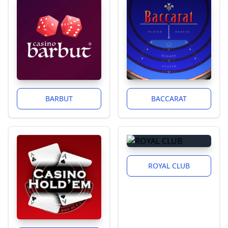
BARBUT
BACCARAT
ROYAL CLUB