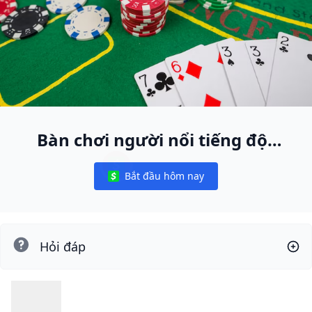
Bàn chơi người nổi tiếng độc
nhất
nổ hũ
- YouTube
Bắt đầu hôm nay
Notifications
Rong bach kim – Soi cầu 247 rồng bạch kim chốt số h
Soi cầu MB rồng bạch kim chính xác 100% chi tiết nhất
nổ hũ đổi thưởng
nổ hũ đổi thưởng
game quay hũ
Sách hướng dẫn giải đấu WPT Australia 2024
Niwebia - NIWEBIA.COM
CÔNG TY CỔ PHẦN TẬP ĐOÀN COTANA
Rồng Bạch Kim - Soi cầu RBK - XS Rồng Bạch Kim - Infogra
Chơi bài xì phé trực tuyến trên Android: Hướng dẫn n
Hỏi đáp
Soi cầu rồng bạch kim là gì?
Dự báo xổ số hôm nay với phương pháp Rồng Bạch Kim
Rồng bạch kim 888 - Soi cầu rồng bạch kim chính xác 100
Soi cầu dự đoán XSMB chính xác 100 vip hôm nay đánh 
RongBachKim - Soi cầu và thống kê xổ số miền bắc Rồng B
Rồng bạch kim me – Podcast – Podtail
Dự đoán XSMB 8/9 - Bình luận dự đoán xổ số miền Bắc 8/9/
Hướng Dẫn Soi Cầu Rồng Bạch Kim 666 888 Hôm Nay 
Rong bach kim – Soi cầu 247 rồng bạch kim chốt số hôm n
Rong bach kim – Soi cầu 247 rồng bạch kim chốt số hôm n
Dự đoán XSMB 13/7 - Soi cầu dự đoán xổ số miền Bắc 13/7
game nổ hũ
Mixcloud
Soi cầu rồng bạch kim là gì?
Độc thủ lô rồng bạch kim chính xác 100
Rồng bạch kim - Soi cầu rồng bạch kim chính xác 100%
Các giải đấu hàng ngày từ WPT Global
Rồng bạch kim – Soi cầu 247 Rồng bạch kim chốt số 