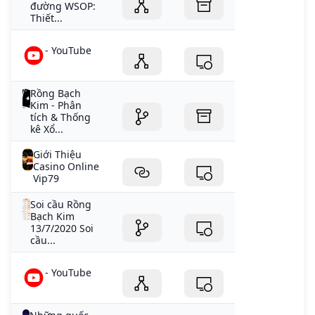
đường WSOP:
WPT Global Cow Boy: Quan điểm của người chơi
Thiết...
WPT Global Million Hyper PKO Showdown: Chi tiết & Hướ
Tiền thưởng chào mừng sòng bạc trực tuyến không có ti
- YouTube
Rồng Bạch
Kim - Phân
tích & Thống
kê Xổ...
Giới Thiệu
Casino Online
Vip79
Soi cầu Rồng
Bạch Kim
13/7/2020 Soi
cầu...
- YouTube