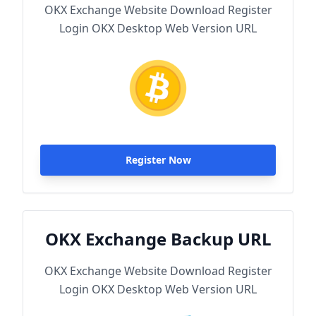
OKX Exchange Website Download Register
Login OKX Desktop Web Version URL
Register Now
OKX Exchange Backup URL
OKX Exchange Website Download Register
Login OKX Desktop Web Version URL