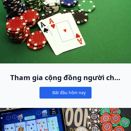
Độc thủ lô rồng bạch kim chính xác 100
Rồng bạch kim - YouTube
Rồng Bạch Kim - Soi cầu RBK - XS Rồng Bạch Kim - Infogra
Giới Thiệu Casino Online BK8
Soi cầu bạch thủ lô miền Bắc 2 nháy hôm nay chính xác
Hyper Dash trong WPT Global là gì? Đi sâu vào hành động 
WPT Global Million Hyper PKO Showdown: Chi tiết & Hướng
CÔNG TY CỔ PHẦN TẬP ĐOÀN COTANA
Mixcloud
Bạch kim mắc hơn vàng bao nhiêu?
Bạn không thể tải xuống và chơi WPT Poker Global ở các qu
Bạch kim khác gì vàng trắng?
Bạch kim được tính như thế nào?
Soi cầu xổ số miền Bắc ngày 21/10/2024 chính xác
Bạch kim khác gì vàng trắng?
Ứng dụng sòng bạc trực tuyến hàng đầu năm 2025
Soi Cầu Xsmb 247 – Soi Cầu Ngày 04/09/2024 - chốt số đẹp 
Dự đoán XSMB 14/9 - Bình luận dự đoán xổ số miền Bắc 14
Soi cầu 3 càng – Độc thủ de 3 càng vip hôm nay siêu chuẩ
Rong bach kim – Soi cầu 247 rồng bạch kim chốt số hôm n
- YouTube
Roulette đóng vai trò gì trong văn hóa đại chúng chẳng h
Dự đoán XSMB 11/9 - Nhận định dự đoán xổ số miền Bắc 1
Bạch kim có giá trị như thế nào?
Rồng Bạch Kim 777 – rong bach kim 8899 lô 2 nháy MB – Dà
Dự đoán XSMB - Soi cầu MB - Dự đoán Xổ số Miền Bắc
Luật Chơi Poker Online tại DA88
Rồng bạch kim 247 - Soi cầu 247 rong bach kim chính xác d
Bạch kim có giá trị như thế nào?
Soi cầu Rồng Bạch Kim chính xác 100 hôm nay
Rồng Bạch Kim 777 - Soi Cầu Rồng Bạch Kim Đẳng Cấp Nhấ
Rồng bạch kim – Soi cầu 247 Rồng bạch kim chốt số MB h
Vui Cùng Dafabet – Khám Phá Thế Giới Cá Cược Đẳng Cấp
Dự đoán XSMB - Soi cầu MB - Dự đoán Xổ số Miền Bắc
nổ hũ là gì
game nổ hũ
game nổ hũ
Rồng bạch kim 247 - Soi cầu 247 rong bach kim chính xác d
Sử dụng đô la hộ chiếu toàn cầu WPT để vào các sự kiện cổ
Soi cầu xổ số miền Bắc ngày 21/10/2024 chính xác
Tham gia cộng đồng người chơi
Dự đoán XSMB 13/9 - Bình luận dự đoán xổ số miền Bắc 13
- YouTube
Frank Stepuchin dẫn đầu RRPO WPT Seminole 2024 sau ngà
Soi Cầu Rồng Bạch Kim Chính Xác 100%
2025 Vụ nổ WSOP! Các định dạng mới + Giải thưởng lớn ngư
Rồng Bạch Kim chính xác 100 chốt 3 càng miễn phí hôm na
cash game lớn nhất thế giới
Mẹo mới toàn cầu của WPT: Xem trước cá cược tuần 6 của
Sự ra đời của sòng bạc trực tuyến đã tác động đến trò chơi
Martin Tsvetanov giành chiến thắng trong sự kiện chính Eu
Bắt đầu hôm nay
Notifications
Kèo Bóng Đá Châu Âu: Hướng Dẫn Chi Tiết và Cách Đọc Kè
Giải vô địch tiền thưởng vàng: Cú sút hàng tuần của bạn ở
Dự đoán XSMB 2/9/2024 - Soi cầu miền Bắc ngày 2 tháng 9
Rồng Bạch Kim 777 chính xác 100 - Rong bach kim 8899 - D
Dự đoán Xổ Số Miền Bắc - Rồng Bạch Kim cầu bạch thủ thốn
Dự đoán XSMB - Soi cầu MB - Dự đoán Xổ số Miền Bắc
Bạch kim mắc hơn vàng bao nhiêu?
Rồng Bạch Kim 777 – rong bach kim 8899 lô 2 nháy MB – Dà
Rồng Bạch Kim - Soi cầu 247 rồng bạch kim chính xác 100
Ứng dụng sòng bạc trực tuyến hàng đầu năm 2025
Cách tải xuống đăng ký và Master WPT Global: 2025 Guide 
Soi Cầu Dự Đoán XSMB Chính Xác 100 Miễn Phí
Nổ Hũ Là Gì? Cơ Chế Vòng Quay Jackpot Và Những Điều Cần
Một số vụ bê bối và tranh cãi nổi tiếng về roulette trong suốt
Kinh Nghiệm Cầu Lô Rồng Bạch Kim Chính Xác 100 Hôm Na