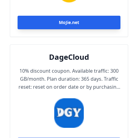
MoJie.net
DageCloud
10% discount coupon. Available traffic: 300
GB/month. Plan duration: 365 days. Traffic
reset: reset on order date or by purchasing
traffic package. Maximum achievable
bandwidth: 1000 Mbps. Node protocol:
Trojan.