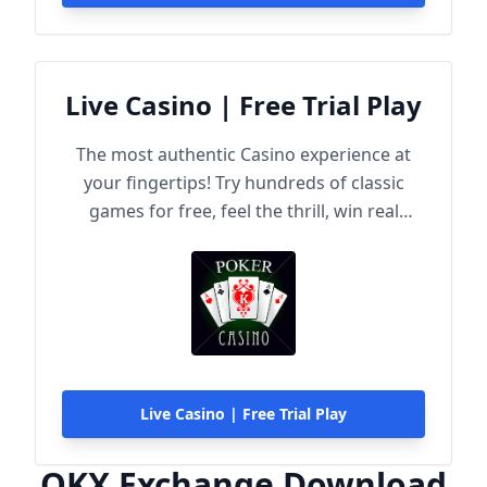
Live Casino | Free Trial Play
The most authentic Casino experience at
your fingertips! Try hundreds of classic
games for free, feel the thrill, win real
rewards!
Live Casino | Free Trial Play
OKX Exchange Download