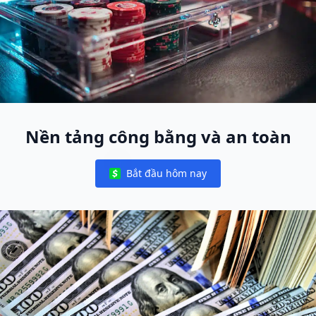
Nền tảng công bằng và an toàn
game quay hũ
Cảnh báo từ hệ thống
Bắt đầu hôm nay
Notifications
- YouTube
WPT Global từ Chủ nhật Hyper PKO Showdown: Mua t
game quay hũ
nổ hũ là gì
nổ hũ là gì
nổ hũ
game nổ hũ
nổ hũ là gì
Soi cầu Rồng Bạch Kim 13/7/2020 Soi cầu Rồng Bạch K
Bạch kim khác gì vàng trắng?
Sách hướng dẫn giải đấu WPT Australia 2024
Bạch kim khác gì so với vàng trắng?
Soi Cầu Xsmb 247 – Soi Cầu Ngày 04/09/2024 - chốt số đẹp 
Hướng Dẫn Chi Tiết Về Fun88 Đăng Nhập
Các giải đấu hàng ngày từ WPT Global
Một số vụ bê bối và tranh cãi nổi tiếng về roulette trong
- YouTube
Timothy Chung: Từ tiệc sinh nhật đến nhà vô địch WPT Pri
Xổ số Rồng Bạch Kim - Thống kê Rồng Bạch Kim chính xác 
Lô top Rồng Bạch Kim - Thống kê Lo Top Rồng bạch kim M
Các giải đấu poker trực tuyến hàng đầu để xem và chơi và
Tùy chọn thanh toán tại EVERYGAME Poker: Giao dịch nha
Nổ Hũ Là Gì? Cơ Chế Vòng Quay Jackpot Và Những Điề
Độc thủ lô rồng bạch kim chính xác 100
Cuộc đua gay cấn dành cho Cầu thủ xuất sắc nhất WPT mùa
- YouTube
- YouTube
Luật Chơi Poker Online tại DA88
Rồng Bạch Kim 888 - Soi cầu MB rồng bạch kim VIP 888 hô
404 Not Found.
Giải vô địch WPT khơi dậy tinh thần của huyền thoại Poker
- YouTube
Cách tải xuống đăng ký và Master WPT Global: 2025 Guide 
Ai đã phát minh ra trò chơi roulette?
Soi cầu Rồng Bạch Kim chính xác 100 xổ số miền bắc hôm 
CÔNG TY CỔ PHẦN TẬP ĐOÀN COTANA
Dự đoán XSMB 13/9 - Bình luận dự đoán xổ số miền Bắ
Cách giành chiến thắng tại trực tuyến Blackjack: Chiến lượ
Rồng Bạch Kim 666: Thống kê Rồng Bạch Kim 666 hôm nay 
Game Quay Hũ: Cách Chọn Chủ Đề Cơ Chế Và Chế Độ Chơi
Sử dụng mã tiền thưởng WPT777 để yêu cầu ưu đãi đặc biệt
Dự báo xổ số hôm nay với phương pháp Rồng Bạch Kim
Ai có nhiều vòng tay WSOP nhất?
WPT Australia Returns: Thời điểm quan trọng của poke