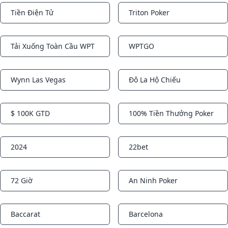
Tiền Điện Tử
Triton Poker
Notifications
Notifications
Tải Xuống Toàn Cầu WPT
WPTGO
Notifications
Notifications
Wynn Las Vegas
Đô La Hộ Chiếu
Notifications
Notifications
$ 100K GTD
100% Tiền Thưởng Poker
Notifications
Notifications
2024
22bet
Notifications
Notifications
72 Giờ
An Ninh Poker
Notifications
Notifications
Baccarat
Barcelona
Notifications
Notifications