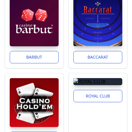
BARBUT
BACCARAT
ROYAL CLUB