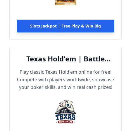
Slots Jackpot | Free Play & Win Big
Texas Hold'em | Battle
Online
Play classic Texas Hold'em online for free!
Compete with players worldwide, showcase
your poker skills, and win real cash prizes!