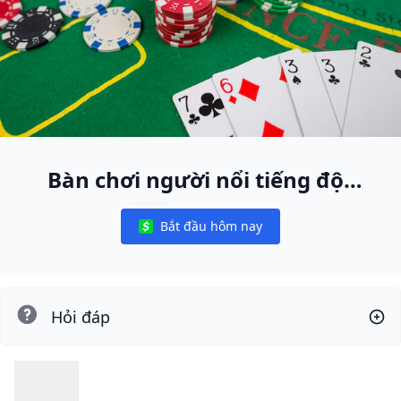
Bàn chơi người nổi tiếng độc
nhất
nổ hũ
Soi cầu bạch thủ lô miền Bắc 2 nháy hôm nay chính xác
Bắt đầu hôm nay
Notifications
Sử dụng đô la hộ chiếu toàn cầu WPT để vào các sự kiệ
Một số vụ bê bối và tranh cãi nổi tiếng về roulette trong
game nổ hũ
game nổ hũ
game nổ hũ
Ứng dụng sòng bạc trực tuyến hàng đầu năm 2025
Bạch kim được tính như thế nào?
- YouTube
Rồng bạch kim me – Podcast – Podtail
Rồng bạch kim 247 - Soi cầu 247 rong bach kim chính x
Hỏi đáp
- YouTube
Nổ Hũ Là Gì? Giải Thích RTP Volatility Wild Scatter Và Free S
Quảng cáo mới nhất của WPT Global: vé cho một số tiền ch
Vì sao cá rồng bạch kim có giá 9 tỷ đồng đắt nhất thế g
Tôi có thể chơi GGPoker ở Mỹ không?
Rồng Bạch Kim 666 - Soi cầu Rồng Bạch Kim 666 siêu chính 
Rồng Bạch Kim Chính Xác 100
CÔNG TY CỔ PHẦN TẬP ĐOÀN COTANA
Xổ số Rồng Bạch Kim - Thống kê Rồng Bạch Kim chính xác 
Điều khoản tiền thưởng toàn cầu của WPT: Tiền mặt được t
Soi cầu Dự Đoán XSMB chính xác 100 hôm nay - Số Đẹp Miễ
nổ hũ
- YouTube
Dự đoán XSMB - Soi cầu MB - Dự đoán Xổ số Miền Bắc
Rồng Bạch Kim - Soi cầu Rồng Bạch Kim 666 VIP miễn phí
Soi cầu rồng bạch kim là gì?
Các quy tắc và lựa chọn cá cược ban đầu cho roulette là g
Rồng bạch kim – Soi cầu 247 Rồng bạch kim chốt số 