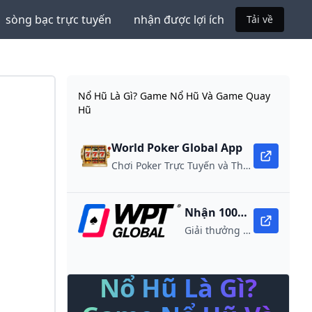
sòng bạc trực tuyến
nhận được lợi ích
Tải về
game quay hũ
Nổ Hũ Là Gì? Game Nổ Hũ Và Game Quay
Soi cầu rồng bạch kim là gì?
Hũ
Hướng Dẫn Soi Cầu Rồng Bạch Kim 666 888 H
Soi Cầu Rồng Bạch Kim Chính Xác 100%
World Poker Global App
Tại sao bạch kim đắt hơn vàng?
Chơi Poker Trực Tuyến và Thắng Tiền Thật.
Cảnh báo từ hệ thống
Soi Cầu Xsmb 247 – Soi Cầu Ngày 04/09/2024 - 
Rồng Bạch Kim 777 - Soi Cầu Rồng Bạch Kim 
Nhận 100% hoàn tiền khi nạp lần đầu
Top 5 sòng bạc trực tuyến năm 2025: chơi ở đâ
Giải thưởng hàng ngày đảm bảo 10,000 USD
Nổ Hũ Đổi Thưởng: Cách Kiểm Tra Số Dư Điều 
Soi cầu XSMB 31-8 - Dự đoán xổ số miền bắc 
game nổ hũ
Nổ Hũ Là Gì?
Nổ
nổ hũ đổi thưởng
Tôi có thể chơi GGPoker ở Mỹ không?
Nổ Hũ Là Gì? Giải Thích RTP Volatility Wild Scat
Lễ hội mùa xuân toàn cầu WPT: 7.000.000 đô l