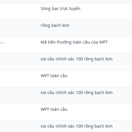
Sòng bạc trực tuyến
rồng bạch kim
..
Mã tiền thưởng toàn cầu của WPT
soi cầu chính xác 100 rồng bạch kim
WPT toàn cầu
soi cầu chính xác 100 rồng bạch kim
WPT toàn cầu
soi cầu chính xác 100 rồng bạch kim