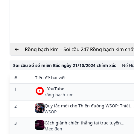
- YouTube
Cảnh báo từ hệ thống
Dự đoán XSMB 12/7 - Soi cầu dự đoán xổ số miền Bắ
Kèo Bóng Đá Châu Âu: Hướng Dẫn Chi Tiết và Cách 
Dự đoán Xổ Số Miền Bắc - Rồng Bạch Kim cầu bạch t
Bạch kim có giá trị như thế nào?
nổ hũ đổi thưởng
Soi cầu XSMB 4-9 - Dự đoán xổ số miền bắc hôm nay
- YouTube
- YouTube
Nổ Hũ Là Gì? Cơ Chế Vòng Quay Jackpot Và Những Đi
Phần thưởng chào mừng mới của WPT Global: lên tớ
CÔNG TY CỔ PHẦN TẬP ĐOÀN COTANA
game quay hũ
Rồng bạch kim – Soi cầu 247 Rồng bạch kim chố
- YouTube
Nguồn gốc của cái tên Roulette là gì?
MB hôm nay
Dự đoán XSMB 12/9 - Nhận định dự đoán xổ số miền
Lớp học Bóng Rổ Cho Trẻ Em Bằng Tiếng Anh tại Hà
Soi cầu xổ số miền Bắc ngày 21/10/2024 chính xác
Nổ Hũ
Cách tải xuống đăng ký và Master WPT Global: 2025 
Soi cầu bạch thủ lô miền Bắc 2 nháy hôm nay chính 
nổ hũ đổi thưởng
Hướng Dẫn Soi Cầu Rồng Bạch Kim 666 888 Hôm Na
Game Nổ Hũ: Các Loại Vòng Quay Tính Năng Và Các
#
Tiêu đề bài viết
Soi cầu Dự Đoán XSMB chính xác 100 hôm nay - Số Đẹp
Tổng giải thưởng của WPT Prime Đài Loan là bao nh
Giới Thiệu Casino Online BK8
- YouTube
1
Rồng Bạch Kim - Phân tích & Thống kê Xổ số Chính Xác 
Soi cầu Rồng Bạch Kim 13/7/2020 Soi cầu Rồng Bạch 
Dự đoán XSMB - Soi cầu MB - Dự đoán Xổ số Miền Bắ
rồng bạch kim
Bạch kim có giá trị như thế nào?
- YouTube
Rồng bạch kim – Soi cầu 247 Rồng bạch kim chốt s
CÔNG TY CỔ PHẦN TẬP ĐOÀN COTANA
Ngôi sao đang lên của Brazil gây sốc cho tất cả mọi
Quy tắc mới cho Thiên đường WSOP: Thiết...
2
Soi cầu dự đoán XSMB chính xác 100 VIP hôm nay miễn
Tại sao bạch kim đắt hơn vàng?
WSOP
Các giải đấu hàng ngày từ WPT Global
Giải vô địch tiền thưởng vàng: Cú sút hàng tuần của
Cách giành chiến thắng tại trực tuyến...
3
Doug Polk phải đối mặt với phản ứng dữ dội khi chơi tr
Mẹo đen
Làm cho Phil Ivey cười có thể biến thành một ngày trả l