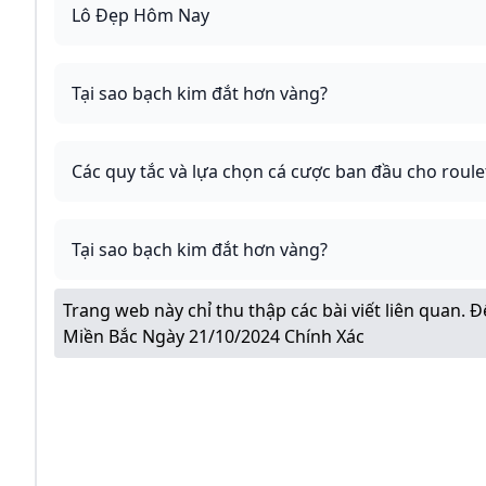
Tương lai của trò chơi roulette là gì?
Soi cầu XSMB 31-8 - Dự đoán xổ số miền bắc hôm na
Lô Đẹp Hôm Nay
nổ hũ đổi thưởng
nổ hũ là gì
CÔNG TY CỔ PHẦN TẬP ĐOÀN COTANA
Bạch kim khác gì vàng trắng?
NewsPicks - Rồng Bạch Kim
Hướng Dẫn Chi Tiết Về Fun88 Đăng Nhập
Tại sao bạch kim đắt hơn vàng?
- YouTube
- YouTube
- YouTube
TP trong WPT poker là gì?
Rồng Bạch Kim - YouTube
Nổ Hũ Là Gì? Giải Thích RTP Volatility Wild Scatter Và
Các quy tắc và lựa chọn cá cược ban đầu cho roulet
Kèo Bóng Đá Châu Âu: Hướng Dẫn Chi Tiết và Cách 
RongBachKim - Soi cầu và thống kê xổ số miền bắc 
Niwebia - NIWEBIA.COM
Dự đoán XSMB 8/9 - Bình luận dự đoán xổ số miền B
Soi cầu XSMB 4-9 - Dự đoán xổ số miền bắc hôm nay
Cory Zeidman nhận tội về kế hoạch gian lận cá cược 
Tại sao bạch kim đắt hơn vàng?
Chuyên gia dự đoán rồng bạch kim hướng dẫn bắt lô 
Rồng Bạch Kim - Phân tích & Thống kê Xổ số Chính X
nổ hũ đổi thưởng
Sòng bạc toàn cầu WPT: Một cuộc phiêu lưu đầy thú 
Soi cầu rồng bạch kim là gì?
Trang web này chỉ thu thập các bài viết liên quan. 
Rồng Bạch Kim chính xác 100 chốt 3 càng miễn phí 
Miền Bắc Ngày 21/10/2024 Chính Xác
Cách tải xuống WPTGO và bắt đầu
Quảng cáo mới nhất của WPT Global: vé cho một số 
nổ hũ
Rake Chase là gì?
Dự đoán XSMB 13/9 - Bình luận dự đoán xổ số miền 
Thiết kếthi công nội thấtTủ bếpphòng ngủphòng Kh
Soi cầu xổ số miền Bắc ngày 21/10/2024 chính xác
WPT Global ¥ 110 CN ¥ triệu Chủ nhật Hyper PKO 
Soi cầu Dự Đoán XSMB chính xác 100 hôm nay - Số Đ
Bạch kim được tính như thế nào?
Rồng Bạch Kim 777 - Soi Cầu Rồng Bạch Kim Đẳng C