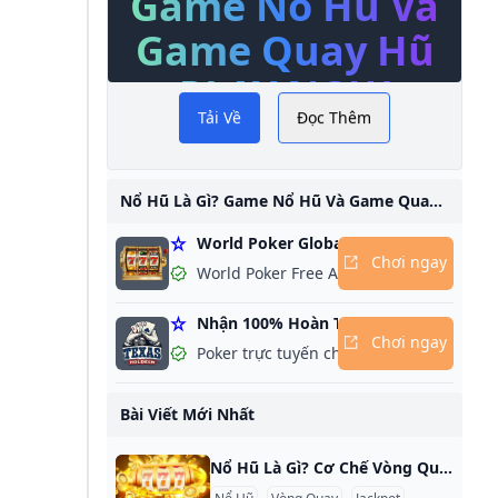
Game Nổ Hũ Và
Dự đoán Xổ Số Miền Bắc - Rồng Bạch Kim cầu b
Sòng bạc trực tuyến đáng tin cậy nhất: WPT Gl
Những quốc gia nào bị hạn chế trên WPT Glob
Những quốc gia nào bị hạn chế trên WPT Glob
Game Quay Hũ
Bạch kim mắc hơn vàng bao nhiêu?
CÔNG TY CỔ PHẦN TẬP ĐOÀN COTANA
PLAY NOW
Các quy tắc và lựa chọn cá cược ban đầu cho ro
Đánh giá về Everygame Poker: Hướng dẫn chơi
404 Not Found.
Mẹo mới toàn cầu của WPT: Xem trước cá cược
Tải Về
Đọc Thêm
NỔ HŨ LÀ GÌ
Soi cầu xổ số miền Bắc ngày 21/10/2024 chính 
Vì sao cá rồng bạch kim có giá 9 tỷ đồng đắt nh
Soi cầu dự đoán XSMB chính xác 100 VIP hôm 
- YouTube
Rồng Bạch Kim Chính Xác 100
nổ hũ là gì
Game Quay Hũ: Cách Chọn Chủ Đề Cơ Chế Và 
Nổ Hũ Là Gì? Game Nổ Hũ Và Game Quay Hũ
Điều khoản tiền thưởng toàn cầu của WPT: Tiề
Rồng Bạch Kim 888 - Soi cầu Rồng Bạch Kim 66
World Poker Global App
nổ hũ là gì
Soi cầu Rồng Bạch Kim chính xác 100 xổ số m
Chơi ngay
Soi cầu lô chính xác 100 đánh là thắng ngày m
Đánh giá về Everygame Poker: Hướng dẫn chơi
World Poker Free App777
Cách giành chiến thắng tại trực tuyến Blackja
Rồng Bạch Kim - Soi cầu Rồng Bạch Kim hôm n
Nhận 100% Hoàn Tiền Khi Nạp Lần Đầu
Dự đoán XSMB 12/9 - Nhận định dự đoán xổ số
Rồng Bạch Kim - Soi cầu Rồng Bạch Kim 666 VI
Chơi ngay
Tại sao bạch kim đắt hơn vàng?
Soi cầu Dự Đoán XSMB chính xác 100 hôm nay 
Poker trực tuyến chuyên nghiệp, giành 
Các quy tắc và lựa chọn cá cược ban đầu cho ro
WSOP USA Top 8 Câu hỏi thường gặp
Soi cầu 3 càng – Độc thủ de 3 càng vip hôm n
Dự đoán XSMT - Soi cầu MT - Dự đoán Xổ số M
game nổ hũ
Bài Viết Mới Nhất
Rồng Bạch Kim 777 chính xác 100 - Rong bach 
Soi cầu rồng bạch kim (soicaurongbachkim) F
Game Quay Hũ: Cách Chọn Chủ Đề Cơ Chế Và 
Rồng bạch kim 247 - Soi cầu 247 rong bach kim
Bạch kim tính bằng gì?
Trò chơi roulette lần đầu tiên được chơi ở đâu 
nổ hũ đổi thưởng
Nổ Hũ Là Gì? Cơ Chế Vòng Quay Jackpot Và Những Điều Cần Biết Nổ Hũ Là Gì? Cơ Chế Vòng Quay, Jackpot Và Những Điều Cần Biết Nổ hũ là cách gọi phổ biến của nhóm trò chơi quay biểu tượng, trong đó người chơi sử dụng lượt quay để tạo ra các tổ hợp trên màn hình. Khi một tổ hợp đáp ứng điều kiện của bảng trả thưởng, hệ thống có thể cộng điểm, xu hoặc phần thưởng theo quy tắc đã công bố.
22bet – Trải Nghiệm Cá Cược Trực Tuyến Đẳng
game quay hũ
Sự trở lại của Shevliakov giành giải thưởng h
Soi cầu Rồng Bạch Kim chính xác 100 hôm nay