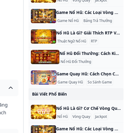
Nổ Hũ
Vòng Quay
Jackpot
Cách tải xuống WPTGO và bắt đầu
Rong bach kim – Soi cầu 247 rồng bạch kim c
Tùy chọn thanh toán tại EVERYGAME Poker: Gi
Rồng Bạch Kim Chính Xác 100
Nhà tài trợ Tiêu đề WPT Global Now cho Triton
Dự đoán XSMB 12/9 - Nhận định dự đoán xổ số
Rồng bạch kim – Soi cầu 247 Rồng bạch kim c
Game Nổ Hũ: Các Loại Vòng Quay Tính Năng Và Cách Đọc Bảng Trả Thưởng Game Nổ Hũ: Các Loại Vòng Quay, Tính Năng Và Cách Đọc Bảng Trả Thưởng Game nổ hũ hiện có nhiều cấu trúc khác nhau, từ máy quay ba cột đơn giản đến trò chơi nhiều hàng, nhiều tính năng và hàng nghìn cách tạo tổ hợp. Hiểu cách hoạt động của từng loại giúp người chơi lựa chọn phiên bản phù hợp thay vì chỉ dựa vào hình ảnh hoặc giá trị jackpot.
CÔNG TY CỔ PHẦN TẬP ĐOÀN COTANA
Lịch thi WPT Châu Á Thái Bình Dương 2024-20
CÔNG TY CỔ PHẦN TẬP ĐOÀN COTANA
Game Nổ Hũ
Bảng Trả Thưởng
Tính Năn
Bitstarz không cần tiền thưởng lên tới 5 BTC 
- YouTube
Những quốc gia nào có thể chơi WPTGlobal v
NewsPicks - Rồng Bạch Kim
Soi cầu dự đoán XSMB chính xác 100 vip hôm n
Rong Bach-Kim
Nổ Hũ Là Gì? Giải Thích RTP Volatility Wild Scatter Và Free Spins Nổ Hũ Là Gì? Giải Thích RTP, Volatility, Wild, Scatter Và Free Spins Khi lần đầu tìm hiểu nổ hũ là gì, người dùng thường gặp nhiều thuật ngữ tiếng Anh như RTP, volatility, Wild, Scatter và free spins. Mỗi thuật ngữ mô tả một phần của cơ chế trò chơi, nhưng không thuật ngữ nào bảo đảm một lượt quay sẽ thắng. Nổ hũ có giống máy slot không? Trong cách sử dụng phổ biến, nổ hũ thường chỉ trò chơi quay biểu tượng tương tự máy slot.
Dự đoán XSMB 13/7 - Soi cầu dự đoán xổ số m
404 Not Found.
Rồng Bạch Kim - Soi cầu 247 rồng bạch kim ch
Thuật Ngữ Nổ Hũ
RTP
Free Spins
- YouTube
Giới Thiệu Casino Online BK8
Bạch kim có giá trị như thế nào?
22bet – Trải Nghiệm Cá Cược Trực Tuyến Đẳng
game quay hũ
Hyper Dash trong WPT Global là gì? Đi sâu và
Nổ Hũ Đổi Thưởng: Cách Kiểm Tra Số Dư Điều Kiện Và Rủi Ro Nổ Hũ Đổi Thưởng: Cách Kiểm Tra Số Dư, Điều Kiện Và Rủi Ro Nổ hũ đổi thưởng thường được dùng để mô tả trò chơi quay biểu tượng có cơ chế điểm, xu hoặc phần thưởng. Tuy nhiên, từ “đổi thưởng” không cho biết chính xác người dùng nhận được gì, điều kiện ra sao hoặc hoạt động có phù hợp với quy định tại nơi cư trú hay không.
Texas Holdem Flop có nghĩa là gì?
Một người phụ nữ hướng dẫn lựa chọn đồ chơi
404 Not Found.
Nổ Hũ Đổi Thưởng
Kiểm Tra Nền Tảng
Lớp học Bóng Rổ Cho Trẻ Em Bằng Tiếng Anh 
Phil Ivey tổ chức trò chơi gặp gỡ lễ hội tại W
game quay hũ
Game Quay Hũ: Cách Chọn Chủ Đề Cơ Chế Và Chế Độ Chơi Phù Hợp Game Quay Hũ: Cách Chọn Chủ Đề, Cơ Chế Và Chế Độ Chơi Phù Hợp Game quay hũ có thể khác nhau về chủ đề, số cột, cách tạo tổ hợp, tính năng thưởng và mức độ biến động. Người mới không cần chọn trò chơi có nhiều hiệu ứng nhất; phiên bản phù hợp là phiên bản có luật dễ hiểu và cho phép kiểm soát giá trị mỗi lượt.
TikTok - Make Your Day
Nổ Hũ Đổi Thưởng: Cách Kiểm Tra Số Dư Điều 
Soi cầu dự đoán XSMB chính xác 100 vip hôm n
- YouTube
Game Quay Hũ
So Sánh Game
Hướng Dẫ
Soi cầu Dự Đoán XSMB chính xác 100 hôm nay 
Sự trở lại của Shevliakov giành giải thưởng h
nổ hũ
nổ hũ đổi thưởng
nổ hũ là gì
Bài Viết Phổ Biến
Giải vô địch tiền thưởng vàng: Cú sút hàng tu
CÔNG TY CỔ PHẦN TẬP ĐOÀN COTANA
Soi cầu Rồng Bạch Kim 13/7/2020 Soi cầu Rồng
Vincent Meli tăng lên 100.000 với K♣️ J♣️ Francoi
Frank Stepuchin dẫn đầu RRPO WPT Seminole 
Soi cầu xổ số miền Bắc ngày 21/10/2024 chính 
- YouTube
năng
Nổ Hũ Là Gì? Cơ Chế Vòng Quay Jackpot Và Nh
Niwebia - NIWEBIA.COM
game quay hũ
Nổ Hũ Là Gì? Cơ Chế Vòng Quay Jackpot Và Nh
Nổ Hũ Là Gì? Cơ Chế Vòng Quay Jackpot Và Những Điều Cần Biết Nổ Hũ Là Gì? Cơ Chế Vòng Quay, Jackpot Và Những Điều Cần Biết Nổ hũ là cách gọi phổ biến của nhóm trò chơi quay biểu tượng, trong đó người chơi sử dụng lượt quay để tạo ra các tổ hợp trên màn hình. Khi một tổ hợp đáp ứng điều kiện của bảng trả thưởng, hệ thống có thể cộng điểm, xu hoặc phần thưởng theo quy tắc đã công bố.
- YouTube
Dự đoán XSMB 12/7 - Soi cầu dự đoán xổ số m
ạch
Soi cầu MB rồng bạch kim chính xác 100% chi 
Lịch thi WPT Châu Á Thái Bình Dương 2024-20
Tôi có thể chơi GGPoker ở Mỹ không?
Cách chơi WPT Global trên máy tính của bạn 2
Nổ Hũ
Vòng Quay
Jackpot
Phần thưởng chào mừng mới của WPT Global: 
Rồng bạch kim – Soi cầu 247 Rồng bạch kim c
404 Not Found.
Hướng Dẫn Chi Tiết Về Fun88 Đăng Nhập
Giới Thiệu Casino Online Vip79
Paulius Plausinaitis thắng GGMmillion$ SHR vớ
Rồng Bạch Kim 777 – rong bach kim 8899 lô 2 
Bạch kim khác gì vàng trắng?
Dự đoán Xổ Số Miền Bắc - Rồng Bạch Kim cầu b
Rồng Bạch Kim 666 - Soi cầu Rồng Bạch Kim 66
Phil Ivey tổ chức trò chơi gặp gỡ lễ hội tại W
Sử dụng mã tiền thưởng WPT777 để yêu cầu ưu 
Game Nổ Hũ: Các Loại Vòng Quay Tính Năng Và Cách Đọc Bảng Trả Thưởng Game Nổ Hũ: Các Loại Vòng Quay, Tính Năng Và Cách Đọc Bảng Trả Thưởng Game nổ hũ hiện có nhiều cấu trúc khác nhau, từ máy quay ba cột đơn giản đến trò chơi nhiều hàng, nhiều tính năng và hàng nghìn cách tạo tổ hợp. Hiểu cách hoạt động của từng loại giúp người chơi lựa chọn phiên bản phù hợp thay vì chỉ dựa vào hình ảnh hoặc giá trị jackpot.
Cuộc thi Discord nóng lên: Hãy tham gia hành