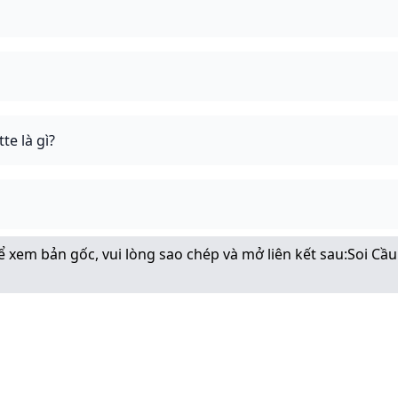
y ngày 31-8-2024
 Free Spins
te là gì?
Đọc Kèo
Rồng Bạch Kim
ắc 8/9/2024
 ngày 4-9-2024
thể thao
kép cực đỉnhs Profile Separatista
ác Uy Tín
vị
Để xem bản gốc, vui lòng sao chép và mở liên kết sau:
Soi Cầu
hôm nay
tiền chơi bổ sung
Bắc 13/9/2024
ách đẹp Ninh Bình
Showdown
ẹp Miễn Phí
ấp Nhất