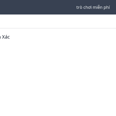
trò chơi miễn phí
h Xác
phí
ế nào?
ộng poker nhanh chóng ly kỳ!
ực nào?
được 585.359 đô la Úc
là thắng
ăm 2025
ng quay miễn phí
Rủi Ro
h Eureka phá kỷ lục tại EPT Praha
ác di 2024