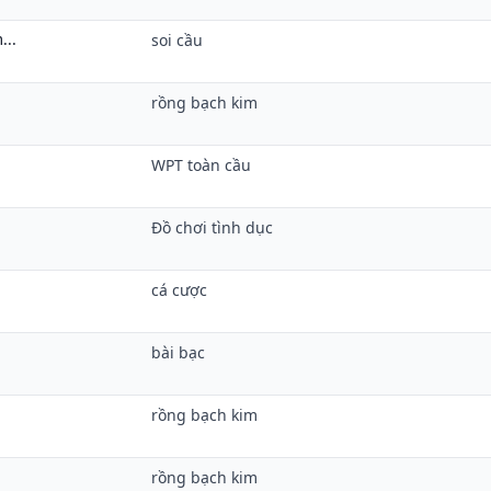
...
soi cầu
rồng bạch kim
WPT toàn cầu
Đồ chơi tình dục
cá cược
bài bạc
rồng bạch kim
rồng bạch kim