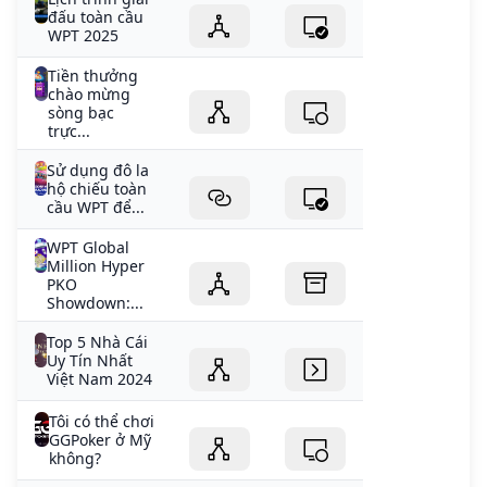
đấu toàn cầu
WPT 2025
Tiền thưởng
chào mừng
sòng bạc
trực...
Sử dụng đô la
hộ chiếu toàn
cầu WPT để...
WPT Global
Million Hyper
PKO
Showdown:...
Top 5 Nhà Cái
Uy Tín Nhất
Việt Nam 2024
Tôi có thể chơi
GGPoker ở Mỹ
không?