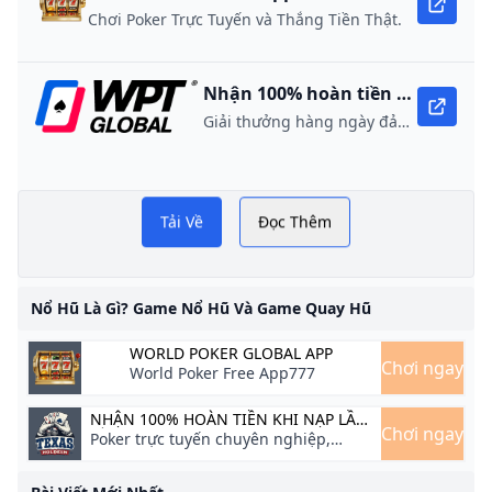
- YouTube
Hướng Dẫn Soi Cầu Rồng Bạch Kim 666 888 Hôm Nay 
Rồng bạch kim - YouTube
Soi cầu rồng bạch kim là gì?
Trò chơi roulette lần đầu tiên được chơi ở đâu và khi n
- YouTube
Chơi Poker Trực Tuyến và Thắng Tiền Thật.
Timothy Chung: Từ tiệc sinh nhật đến nhà vô địch WP
- YouTube
- YouTube
Máy đánh bạc trả tiền thật mà không cần đặt cọc Chơi
Rồng Bạch Kim - Soi cầu RBK - XS Rồng Bạch Kim - Inf
TikTok - Make Your Day
Sòng bạc toàn cầu WPT: Một cuộc phiêu lưu đầy thú vị
Soi cầu lô chính xác 100 đánh là thắng ngày mai không ba
- YouTube
Dự đoán XSMB 7/9 - Bình luận dự đoán xổ số miền Bắc
Đánh giá về Everygame Poker: Hướng dẫn chơi Poker 
Soi Cầu Rồng Bạch Kim Chính Xác 100% Hôm Nay
Niwebia - NIWEBIA.COM
Rồng Bạch Kim 666: Thống kê Rồng Bạch Kim 666 hôm 
- YouTube
TikTok - Make Your Day
Mixcloud
Bitstarz không cần tiền thưởng lên tới 5 BTC và 200 v
Nhận 100% hoàn tiền khi nạp lần đầu
Tiêu đề EPT củng cố danh tiếng của Stephen Song nh
nổ hũ đổi thưởng
Dự đoán XSMB 12/9 - Nhận định dự đoán xổ số miền B
Bitstarz không cần tiền thưởng lên tới 5 BTC và 200 vòng
Bmy88-Kagame
11 ứng dụng và trò chơi poker hay nhất dành cho And
Không có tiền gửi miễn phí tại WPT Global - chơi mà kh
Rồng bạch kim - YouTube
Giới Thiệu Casino Online Vip79
Sòng bạc toàn cầu WPT: Một cuộc phiêu lưu đầy thú vị
Giải thưởng hàng ngày đảm bảo 10,000 USD
- YouTube
Dự đoán XSMB 14/9 - Bình luận dự đoán xổ số miền Bắ
Soi cầu dự đoán XSMB chính xác 100 vip hôm nay đánh
Rồng bạch kim 888 - Soi cầu rồng bạch kim chính xác 
WPT Global vs GGPoker: Bạn nên chọn nền tảng poke
WPT Global: Sự lựa chọn hàng đầu cho người chơi poker
Thiết kếthi công nội thấtTủ bếpphòng ngủphòng Khác
Dự đoán XSMB 12/7 - Soi cầu dự đoán xổ số miền Bắc 
2025 Vụ nổ WSOP! Các định dạng mới + Giải thưởng lớ
Một người phụ nữ hướng dẫn lựa chọn đồ chơi tình dục
ũ
Nổ Hũ Là Gì? Game Nổ Hũ
Sòng bạc trực tuyến đáng tin cậy nhất: WPT Global
CÔNG TY CỔ PHẦN TẬP ĐOÀN COTANA
Rồng Bạch Kim Soi Cầu
game nổ hũ
game nổ hũ
Tải Về
Đọc Thêm
Xổ số Rồng Bạch Kim - Thống kê Rồng Bạch Kim chính
Dự đoán XSMB 2/9/2024 - Soi cầu miền Bắc ngày 2 thá
Soi cầu MB - Dự đoán XSMB - Dự đoán xổ số miền Bắc
WPT Global: Sự lựa chọn hàng đầu cho người chơi poker
TikTok - Make Your Day
Và Game Quay Hũ
- YouTube
Rồng Bạch Kim - Soi cầu RBK - XS Rồng Bạch Kim - Infog
Rồng Bạch Kim - Phân tích & Thống kê Xổ số Chính Xác Uy
Các quy tắc và lựa chọn cá cược ban đầu cho roulette là
Dự đoán Xổ Số Miền Bắc - Rồng Bạch Kim cầu bạch thủ th
Texas Holdem Flop có nghĩa là gì?
nổ hũ đổi thưởng
404 Not Found.
James Obst giành chức vô địch WPT Australia và giành đư
Bạch kim Đổi Lỗ Bao Nhiêu? Cập Nhật Mức Lỗ Khi Bán Lại
Nổ Hũ Là Gì? Game Nổ Hũ Và Game Quay Hũ
Các giải đấu hàng ngày từ WPT Global
Sử dụng đô la hộ chiếu toàn cầu WPT để vào các sự kiệ
Bạch kim có giá trị như thế nào?
Rồng bạch kim 888 - Soi cầu rồng bạch kim chính xác 100
Luật Chơi Poker Online tại DA88
WORLD POKER GLOBAL APP
Các giải đấu poker trực tuyến hàng đầu để xem và chơ
Rồng bạch kim - YouTube
Giải vô địch WPT khơi dậy tinh thần của huyền thoại Pok
Chơi ngay
World Poker Free App777
404 Not Found.
Đủ điều kiện tham quan Red Dragon Poker Tour Jeju 2025
Timothy Chung: Từ tiệc sinh nhật đến nhà vô địch WPT P
CÔNG TY CỔ PHẦN TẬP ĐOÀN COTANA
Soi cầu Dự Đoán XSMB chính xác 100 hôm nay - Số Đẹp M
- YouTube
NHẬN 100% HOÀN TIỀN KHI NẠP LẦN
Rồng Bạch Kim 777 chính xác 100 - Rong bach kim 8899 -
Chơi ngay
ĐẦU
Soi cầu xổ số miền Bắc ngày 21/10/2024 chính xác
Poker trực tuyến chuyên nghiệp,
Dự báo xổ số hôm nay với phương pháp Rồng Bạch Kim
Tại sao bạch kim đắt hơn vàng?
giành giải thưởng hấp dẫn
Dự đoán XSMB 11/9 - Nhận định dự đoán xổ số miền Bắc
Cách tải xuống đăng ký và Master WPT Global: 2025 Guid
Cory Zeidman nhận tội về kế hoạch gian lận cá cược thể 
game nổ hũ