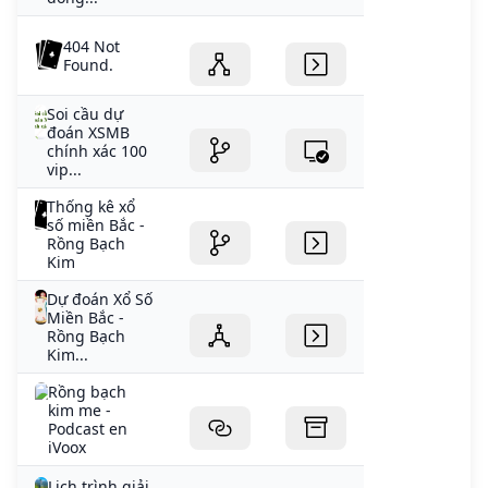
404 Not
Found.
Soi cầu dự
đoán XSMB
chính xác 100
vip...
Thống kê xổ
số miền Bắc -
Rồng Bạch
Kim
Dự đoán Xổ Số
Miền Bắc -
Rồng Bạch
Kim...
Rồng bạch
kim me -
Podcast en
iVoox
Lịch trình giải