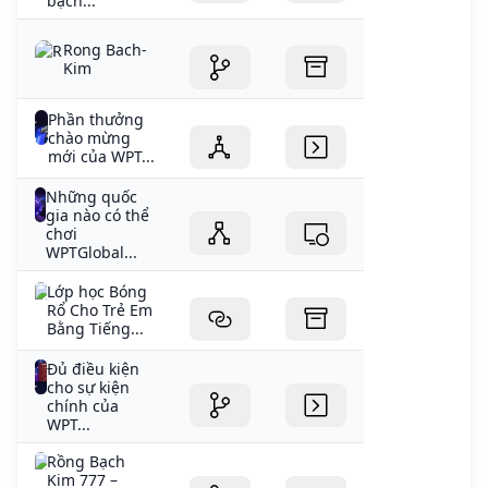
bạch...
Rong Bach-
Kim
Phần thưởng
chào mừng
mới của WPT...
Những quốc
gia nào có thể
chơi
WPTGlobal...
Lớp học Bóng
Rổ Cho Trẻ Em
Bằng Tiếng...
Đủ điều kiện
cho sự kiện
chính của
WPT...
Rồng Bạch
Kim 777 –