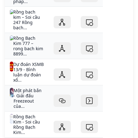
pháp...
Rồng bạch
kim – Soi cầu
247 Rồng
bạch...
Rồng Bạch
Kim 777 –
rong bach kim
8899...
Dự đoán XSMB
13/9 - Bình
luận dự đoán
xổ...
Một phát bắn
- Giải đấu
Freezeout
của...
Rồng Bạch
Kim - Soi cầu
Rồng Bạch
Kim...