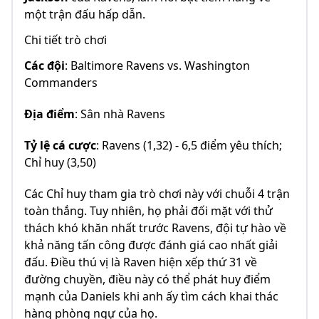
một trận đấu hấp dẫn.
Chi tiết trò chơi
Các đội
: Baltimore Ravens vs. Washington
Commanders
Địa điểm
: Sân nhà Ravens
Tỷ lệ cá cược
: Ravens (1,32) - 6,5 điểm yêu thích;
Chỉ huy (3,50)
Các Chỉ huy tham gia trò chơi này với chuỗi 4 trận
toàn thắng. Tuy nhiên, họ phải đối mặt với thử
thách khó khăn nhất trước Ravens, đội tự hào về
khả năng tấn công được đánh giá cao nhất giải
đấu. Điều thú vị là Raven hiện xếp thứ 31 về
đường chuyền, điều này có thể phát huy điểm
mạnh của Daniels khi anh ấy tìm cách khai thác
hàng phòng ngự của họ.