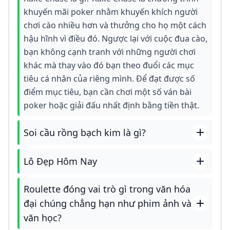
Top 5 Nhà Cái Uy Tín Nhất Việt Nam 2024
Niwebia - NIWEBIA.COM
Quảng cáo mới nhất của WPT Global: vé cho một số ti
khuyến mãi poker nhằm khuyến khích người
Game Nổ Hũ: Các Loại Vòng Quay Tính Năng Và Cách 
Cách bắt đầu chơi bài xì phé trực tuyến vào năm 2025
Hyper Dash trong WPT Global là gì? Đi sâu vào hành đ
chơi cào nhiều hơn và thưởng cho họ một cách
Dự đoán XSMB 14/9 - Bình luận dự đoán xổ số miền Bắ
Soi cầu dự đoán XSMB chính xác 100 vip hôm nay đánh
CÔNG TY CỔ PHẦN TẬP ĐOÀN COTANA
hậu hĩnh vì điều đó. Ngược lại với cuộc đua cào,
Rồng Bạch Kim - Phân tích & Thống kê Xổ số Chính Xác
Soi cầu xổ số miền Bắc ngày 21/10/2024 chính xác
- YouTube
bạn không cạnh tranh với những người chơi
Rồng Bạch Kim - Phân tích & Thống kê Xổ số Chính Xác
Rồng Bạch Kim Chính Xác 100
Đánh Lô Là Gì? Bí Quyết Thắng Lớn Siêu Dễ Cho Tân Th
khác mà thay vào đó bạn theo đuổi các mục
Rồng bạch kim - Soi cầu rồng bạch kim chính xác 100%
Soi cầu dự đoán XSMB chính xác 100 vip hôm nay đánh
Đối tác toàn cầu của WPT với Câu lạc bộ bài Poker & Sò
tiêu cá nhân của riêng mình. Để đạt được số
nổ hũ đổi thưởng
nổ hũ là gì
WPT Global ¥ 110 CN ¥ triệu Chủ nhật Hyper PKO Sh
điểm mục tiêu, bạn cần chơi một số ván bài
Soi cầu Rồng Bạch Kim chính xác 100 hôm nay
CÔNG TY CỔ PHẦN TẬP ĐOÀN COTANA
Soi cầu XSMB 4-9 - Dự đoán xổ số miền bắc hôm nay n
Rong Bach-Kim
Tôi có thể chơi GGPoker ở Mỹ không?
poker hoặc giải đấu nhất định bằng tiền thật.
nổ hũ đổi thưởng
Khi nào và tại sao số 0 kép được thêm vào bánh xe rou
Lô top Rồng Bạch Kim - Thống kê Lo Top Rồng bạch k
Rồng bạch kim
Bạch kim được tính như thế nào?
Mixcloud
Soi cầu rồng bạch kim là gì?
Các giải đấu poker trực tuyến hàng đầu để xem và chơ
Dự đoán XSMB 12/9 - Nhận định dự đoán xổ số miền B
Soi cầu xổ số miền Bắc ngày 21/10/2024 chính xác
Giới Thiệu Casino Online Vip79
Dự đoán XSMB - Soi cầu MB - Dự đoán Xổ số Miền Bắc
Quảng cáo mới nhất của WPT Global: vé cho một số ti
Phần thưởng chào mừng mới của WPT Global: lên tới 
Lô Đẹp Hôm Nay
- YouTube
Tại sao bạch kim đắt hơn vàng?
- YouTube
Những quốc gia nào có thể chơi WPTGlobal vào năm 2
Rồng Bạch Kim chính xác 100 - Soi cầu hôm nay chuẩn 
Kèo Bóng Đá Châu Âu: Hướng Dẫn Chi Tiết và Cách Đọ
Roulette đóng vai trò gì trong văn hóa
Công nghệ đã ảnh hưởng đến trò chơi roulette như th
Quy tắc mới cho Thiên đường WSOP: Thiết bị điện tử và
Tổng giải thưởng của WPT Prime Đài Loan là bao nhiê
đại chúng chẳng hạn như phim ảnh và
- YouTube
Bạch kim có giá trị như thế nào?
Ứng dụng sòng bạc trực tuyến hàng đầu năm 2025
văn học?
Rồng Bạch Kim chính xác 100 - Soi cầu hôm nay chuẩn 