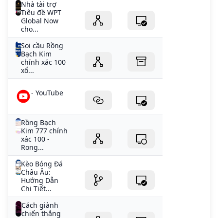
- YouTube
Nhà tài trợ
Tiêu đề WPT
Global Now
cho...
Soi cầu Rồng
Bạch Kim
chính xác 100
xổ...
- YouTube
Rồng Bạch
Kim 777 chính
xác 100 -
Rong...
Kèo Bóng Đá
Châu Âu:
Hướng Dẫn
Chi Tiết...
Cách giành
chiến thắng