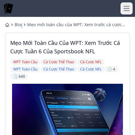
Ope
Blogs
Mẹo mới toàn cầu của WPT: Xem trước cá cược
Home
tuần 6 của Sportsbook NFL
nổ hũ đổi thưởng
nổ hũ là gì
Mẹo Mới Toàn Cầu Của WPT: Xem Trước Cá
Rồng Bạch Kim chính xác 100 - Soi cầu hôm nay chuẩn xác
Cách đủ điều kiện tham gia các sự kiện trực tuyến của WP
Soi cầu Rồng Bạch Kim chính xác 100 miễn phí
Soi cầu dự đoán XSMB chính xác 100 VIP hôm nay miễn phí
Cược Tuần 6 Của Sportsbook NFL
Chơi Game Bài Tiến Lên Miền Nam Miễn Phí
Sòng bạc tiền thưởng hàng đầu không có tiền gửi vào năm 
WPT Toàn Cầu
Cá Cược Thể Thao
Cá Cược NFL
Kinh Nghiệm Cầu Lô Rồng Bạch Kim Chính Xác 100 Hôm Na
Các giải đấu hàng ngày từ WPT Global
WPT Toàn Cầu
Cá Cược Thể Thao
Cá Cược NFL
🕒 4
WPT Global từ Chủ nhật Hyper PKO Showdown: Mua thấp p
Những quốc gia nào bị hạn chế trên WPT Global?
🗒️ 640
WPT Global có ứng dụng di động không?
Game Quay Hũ: Cách Chọn Chủ Đề Cơ Chế Và Chế Độ Chơi
- YouTube
Rồng Bạch Kim Soi Cầu
Soi cầu dự đoán XSMB chính xác 100 vip hôm nay đánh là t
Soi cầu Rồng Bạch Kim 13/7/2020 Soi cầu Rồng Bạch Kim 13
Bạn có thể chơi WPT Global ở đâu? Các quốc gia được hỗ tr
Rồng bạch kim me - Podcast en iVoox
Giải vô địch thế giới WPT 2024 khai mạc tại Wynn Las Vegas:
Bạch kim khác gì vàng trắng?
nổ hũ đổi thưởng
nổ hũ đổi thưởng
Mixcloud
Quảng cáo mới nhất của WPT Global: vé cho một số tiền ch
Soi Cầu Xsmb 247 – Soi Cầu Ngày 07/09/2024 - Chốt số đẳn
404 Not Found.