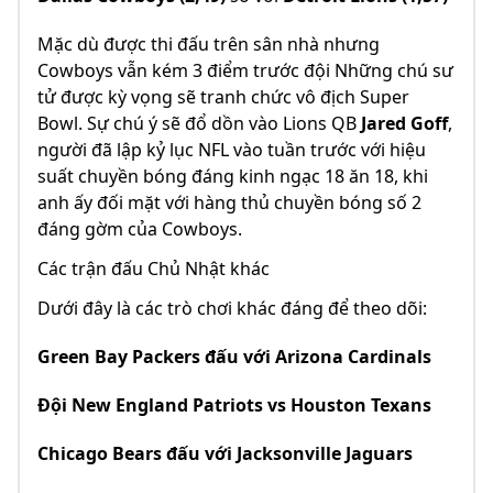
Mặc dù được thi đấu trên sân nhà nhưng
Cowboys vẫn kém 3 điểm trước đội Những chú sư
tử được kỳ vọng sẽ tranh chức vô địch Super
Bowl. Sự chú ý sẽ đổ dồn vào Lions QB
Jared Goff
,
người đã lập kỷ lục NFL vào tuần trước với hiệu
suất chuyền bóng đáng kinh ngạc 18 ăn 18, khi
anh ấy đối mặt với hàng thủ chuyền bóng số 2
đáng gờm của Cowboys.
Các trận đấu Chủ Nhật khác
Dưới đây là các trò chơi khác đáng để theo dõi:
Green Bay Packers đấu với Arizona Cardinals
Đội New England Patriots vs Houston Texans
Chicago Bears đấu với Jacksonville Jaguars