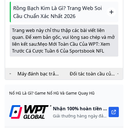
Soi cầu lô chính xác 100 đánh là thắng ngày mai không
Rồng Bạch Kim Là Gì? Trang Web Soi
Cầu Chuẩn Xác Nhất 2026
game quay hũ
Trang web này chỉ thu thập các bài viết liên
- YouTube
quan. Để xem bản gốc, vui lòng sao chép và mở
Sự trở lại của Shevliakov giành giải thưởng hàng triệ
liên kết sau:
Mẹo Mới Toàn Cầu Của WPT: Xem
Rồng Bạch Kim - Soi cầu 247 rồng bạch kim chính xác 
Trước Cá Cược Tuần 6 Của Sportsbook NFL
Lớp học Bóng Rổ Cho Trẻ Em Bằng Tiếng Anh tại Hà N
game quay hũ
Rồng Bạch Kim - Soi cầu 247 rồng bạch kim chính xác 
Một người phụ nữ hướng dẫn lựa chọn đồ chơi tình d
- YouTube
Soi Cầu Xsmb 247 – Soi Cầu Ngày 07/09/2024 - Chốt số
Máy đánh bạc trả
Đối tác toàn cầu của
Soi cầu Rồng Bạch Kim chính xác 100 hôm nay
Soi Cầu Rồng Bạch Kim Chính Xác 100%
tiền thật mà không
WPT với Câu lạc bộ
Rồng Bạch Kim 888 - Soi cầu Rồng Bạch Kim 666 miễn p
404 Not Found.
cần đặt cọc Chơi
bài Poker & Sòng bạc
nổ hũ
Cách tải xuống WPTGO và bắt đầu
Nổ Hũ Là Gì? Game Nổ Hũ Và Game Quay Hũ
Bạch kim có giá trị như thế nào?
miễn phí
JP Poker ở Ireland
Soi cầu rồng bạch kim (soicaurongbachkim) Filmow
Top 5 sòng bạc trực tuyến năm 2025: chơi ở đâu và già
11 ứng dụng và trò chơi poker hay nhất dành cho And
- YouTube
nổ hũ
Bmy88-Kagame
Ngày 20-25 tháng 9 năm 2024 Giải vô địch WPT Úc
Nhận 100% hoàn tiền khi nạp lần đầu
Rồng Bạch Kim 777 – rong bach kim 8899 lô 2 nháy MB
Cá rồng bạch kim là gì?
Vui Cùng Dafabet – Khám Phá Thế Giới Cá Cược Đẳng Cấ
Giải thưởng hàng ngày đảm bảo 10,000 USD
Chơi bài xì phé trực tuyến trên Android: Hướng dẫn n
Bạch kim tính bằng gì?
Rong bach kim – Soi cầu 247 rồng bạch kim chốt số hôm
Bạch kim mắc hơn vàng bao nhiêu?