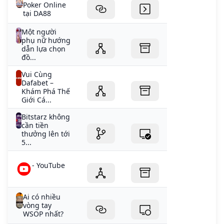
Poker Online
tại DA88
Một người
phụ nữ hướng
dẫn lựa chọn
đồ...
Vui Cùng
Dafabet –
Khám Phá Thế
Giới Cá...
Bitstarz không
cần tiền
thưởng lên tới
5...
- YouTube
Ai có nhiều
vòng tay
WSOP nhất?