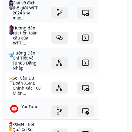
Giải vô địch
thế giới WPT
2024 khai
mạc...
Hướng dẫn
rút tiền toàn
cầu của
WPT:...
Hướng Dẫn
Chi Tiết Về
Fun88 Đăng
Nhập
Soi Cầu Dự
Đoán XSMB
Chính Xác 100
Miễn...
- YouTube
XSMN - Kết
Quả Xổ Số