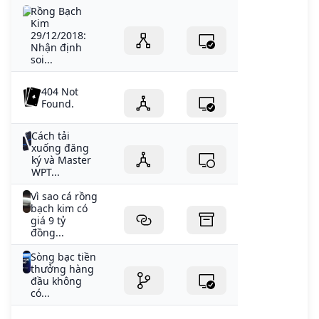
Rồng Bạch
Kim
29/12/2018:
Nhận định
soi...
404 Not
Found.
Cách tải
xuống đăng
ký và Master
WPT...
Vì sao cá rồng
bạch kim có
giá 9 tỷ
đồng...
Sòng bạc tiền
thưởng hàng
đầu không
có...