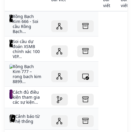
Thiết kếthi công nội thấtTủ bếpphòng ngủphòng Khách 
viết
viết
Giới Thiệu Casino Online BK8
Sử dụng đô la hộ chiếu toàn cầu WPT để vào các sự kiện 
Rồng Bạch
WPT Australia Returns: Thời điểm quan trọng của poker t
Kim 666 - Soi
cầu Rồng
Chơi bài xì phé trực tuyến trên Android: Hướng dẫn năm
Bạch...
Bitstarz không cần tiền thưởng lên tới 5 BTC và 200 vòng
Soi cầu dự
- YouTube
đoán XSMB
WPT Global có ứng dụng di động không?
chính xác 100
- YouTube
VIP...
nổ hũ
Rồng Bạch
Dự đoán XSMB 13/9 - Bình luận dự đoán xổ số miền Bắc 
Kim 777 –
rong bach kim
Đủ điều kiện cho sự kiện chính của WPT Global thông qu
8899...
- YouTube
Rồng Bạch Kim 888 - Soi cầu Rồng Bạch Kim 666 miễn phí
Cách đủ điều
kiện tham gia
Phần thưởng chào mừng mới của WPT Global: lên tới $ 
các sự kiện...
Công nghệ đã ảnh hưởng đến trò chơi roulette như thế 
Rồng bạch kim
Cảnh báo từ
Kinh Nghiệm Cầu Lô Rồng Bạch Kim Chính Xác 100 Hôm 
hệ thống
WPT Global có ứng dụng di động không?