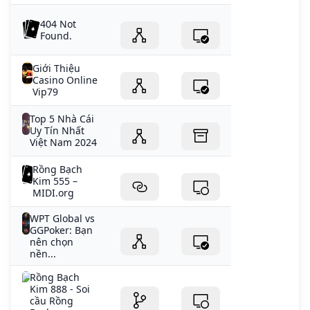
404 Not
Found.
Giới Thiệu
Casino Online
Vip79
Top 5 Nhà Cái
Uy Tín Nhất
Việt Nam 2024
Rồng Bạch
Kim 555 –
MIDI.org
WPT Global vs
GGPoker: Bạn
nên chọn
nền...
Rồng Bạch
Kim 888 - Soi
cầu Rồng