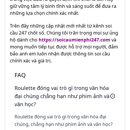
giữ vững tâm lý bình tĩnh và sáng suốt để đưa ra
những lựa chọn chính xác nhất.
Trên đây những cập nhật mới nhất từ kênh soi
cầu 247 chốt số. Chúng tôi trân trọng mọi sự ủng
hộ dành cho
https://soicaumienphi247.com
và
mong muốn tiếp tục được hỗ trợ mọi người, đảm
bảo anh em luôn nhận được thông tin soi cầu
chính xác và giá trị.
game nổ hũ
game nổ hũ
FAQ
Bạch kim có giá trị như thế nào?
Những quốc gia nào có thể chơi WPTGlobal vào năm 2
Hướng Dẫn Soi Cầu Rồng Bạch Kim 666 888 Hôm Nay 
Rồng bạch kim - YouTube
nổ hũ
nổ hũ
Roulette đóng vai trò gì trong văn hóa
Dự đoán Xổ Số Miền Bắc - Rồng Bạch Kim cầu bạch thủ
Soi cầu rồng bạch kim là gì?
WPT Global có ứng dụng di động không?
Tôi có thể chơi GGPoker ở Mỹ không?
đại chúng chẳng hạn như phim ảnh và
Độc thủ lô rồng bạch kim chính xác 100
Rồng bạch kim 999 chính xác 100 qua soi cầu mb 247.
- YouTube
- YouTube
văn học?
Ứng dụng sòng bạc trực tuyến hàng đầu năm 2025
Nổ Hũ Là Gì? Giải Thích RTP Volatility Wild Scatter Và F
Cách bắt đầu chơi bài xì phé trực tuyến vào năm 2025
Những quốc gia nào bị hạn chế trên WPT Global?
Rake Chase là gì?
Soi cầu Rồng Bạch Kim chính xác 100 miễn phí
Rồng Bạch Kim Me Flickr
Xổ số Rồng Bạch Kim - Thống kê Rồng Bạch Kim chính
game quay hũ
Roulette đóng vai trò gì trong văn hóa đại
Bạch kim khác gì vàng trắng?
TikTok - Make Your Day
Soi cầu MB rồng bạch kim chính xác 100% chi tiết nhấ
Rồng Bạch Kim - 小説投稿エブリスタ
- YouTube
chúng, chẳng hạn như phim ảnh và văn học?
Rồng Bạch Kim Me Flickr
- YouTube
Dự báo xổ số hôm nay với phương pháp Rồng Bạch Ki
Nổ Hũ Là Gì? Giải Thích RTP Volatility Wild Scatter Và F