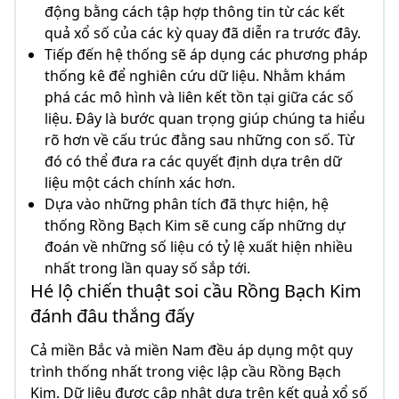
động bằng cách tập hợp thông tin từ các kết
quả xổ số của các kỳ quay đã diễn ra trước đây.
Tiếp đến hệ thống sẽ áp dụng các phương pháp
thống kê để nghiên cứu dữ liệu. Nhằm khám
phá các mô hình và liên kết tồn tại giữa các số
liệu. Đây là bước quan trọng giúp chúng ta hiểu
rõ hơn về cấu trúc đằng sau những con số. Từ
đó có thể đưa ra các quyết định dựa trên dữ
liệu một cách chính xác hơn.
Dựa vào những phân tích đã thực hiện, hệ
thống Rồng Bạch Kim sẽ cung cấp những dự
đoán về những số liệu có tỷ lệ xuất hiện nhiều
nhất trong lần quay số sắp tới.
Hé lộ chiến thuật soi cầu Rồng Bạch Kim
đánh đâu thắng đấy
Cả miền Bắc và miền Nam đều áp dụng một quy
trình thống nhất trong việc lập cầu Rồng Bạch
Kim. Dữ liệu được cập nhật dựa trên kết quả xổ số