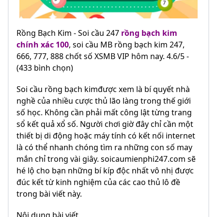
Sách hướng dẫn giải đấu WPT Playground 2024
Giải vô địch tiền thưởng vàng: Cú sút hàng tuần của bạn ở
Làm cho Phil Ivey cười có thể biến thành một ngày trả lương
Rồng Bạch Kim - Soi cầu Rồng Bạch Kim 666 VIP miễn phí
Ứng dụng sòng bạc trực tuyến hàng đầu năm 2025
Cuộc thi Discord nóng lên: Hãy tham gia hành động!
Rồng Bạch Kim - Soi cầu 247
rồng bạch kim
Soi cầu rồng bạch kim là gì?
Luật Chơi Poker Online tại DA88
chính xác 100
, soi cầu MB rồng bạch kim 247,
Hướng Dẫn Chi Tiết Về Fun88 Đăng Nhập
Rồng Bạch Kim chính xác 100 chốt 3 càng miễn phí hôm na
666, 777, 888 chốt số XSMB VIP hôm nay. 4.6/5 -
Bạch kim mắc hơn vàng bao nhiêu?
Không có tiền gửi miễn phí tại WPT Global - chơi mà không 
(433 bình chọn)
Tương lai của trò chơi roulette là gì?
Ứng dụng sòng bạc trực tuyến hàng đầu năm 2025
CÔNG TY CỔ PHẦN TẬP ĐOÀN COTANA
Roulette đóng vai trò gì trong văn hóa đại chúng chẳng h
Soi cầu rồng bạch kimđược xem là bí quyết nhà
nghề của nhiều cược thủ lão làng trong thế giới
số học. Không cần phải mất công lật từng trang
sổ kết quả xổ số. Người chơi giờ đây chỉ cần một
thiết bị di động hoặc máy tính có kết nối internet
là có thể nhanh chóng tìm ra những con số may
mắn chỉ trong vài giây. soicaumienphi247.com sẽ
hé lộ cho bạn những bí kíp độc nhất vô nhị được
đúc kết từ kinh nghiệm của các cao thủ lô đề
trong bài viết này.
Nội dung bài viết