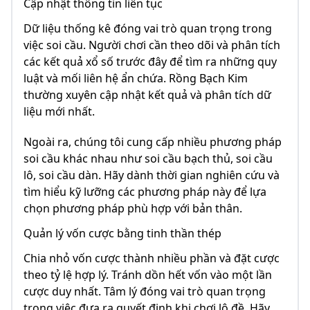
Cập nhật thông tin liên tục
Dữ liệu thống kê đóng vai trò quan trọng trong
việc soi cầu. Người chơi cần theo dõi và phân tích
các kết quả xổ số trước đây để tìm ra những quy
luật và mối liên hệ ẩn chứa. Rồng Bạch Kim
thường xuyên cập nhật kết quả và phân tích dữ
liệu mới nhất.
Ngoài ra, chúng tôi cung cấp nhiều phương pháp
soi cầu khác nhau như soi cầu bạch thủ, soi cầu
lô, soi cầu dàn. Hãy dành thời gian nghiên cứu và
tìm hiểu kỹ lưỡng các phương pháp này để lựa
chọn phương pháp phù hợp với bản thân.
Quản lý vốn cược bằng tinh thần thép
Chia nhỏ vốn cược thành nhiều phần và đặt cược
theo tỷ lệ hợp lý. Tránh dồn hết vốn vào một lần
cược duy nhất. Tâm lý đóng vai trò quan trọng
trong việc đưa ra quyết định khi chơi lô đề. Hãy