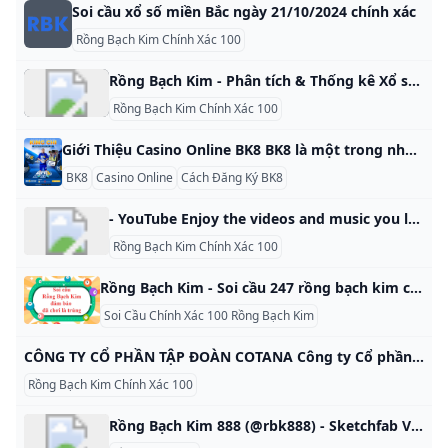
Lớp học Bóng Rổ Cho Trẻ Em Bằng Tiếng Anh tại Hà Nội
Soi cầu rồng bạch kim là gì?
TikTok - Make Your Day
Soi cầu xổ số miền Bắc ngày 21/10/2024 chính xác
Soi cầu bạch thủ lô miền Bắc 2 nháy hôm nay chính xác
Soi cầu dự đoán XSMB chính xác 100 vip hôm nay đánh là
WSOP USA Top 8 Câu hỏi thường gặp
Rồng Bạch Kim Chính Xác 100
Rồng Bạch Kim 888 - Soi cầu MB rồng bạch kim VIP 888 
Sách hướng dẫn giải đấu WPT Australia 2024
Bạch kim có giá trị như thế nào?
game nổ hũ
404 Not Found.
Rồng Bạch Kim - Phân tích & Thống kê Xổ số Chính Xác Uy Tín Rồng Bạch Kim cung cấp phân tích và thống kê xổ số chuyên sâu, giúp bạn đưa ra quyết định thông minh hơn. Cùng chúng tôi nâng cao tỷ lệ chiến thắng với thông tin chính xác và đáng tin cậy. Rồng Bạch Kim cung cấp phân tích và thống kê xổ số chuyên sâu, giúp bạn đưa ra quyết định thông minh hơn. Cùng chúng tôi nâng cao tỷ lệ chiến thắng với thông tin chính xác và đáng tin cậy.
nổ hũ là gì
Chơi Game Bài Tiến Lên Miền Nam Miễn Phí
Giải vô địch tiền thưởng vàng: Cú sút hàng tuần của bạn
Rồng Bạch Kim 666: Thống kê Rồng Bạch Kim 666 hôm na
Rồng Bạch Kim Chính Xác 100
Soi cầu xổ số miền Bắc ngày 21/10/2024 chính xác
nổ hũ là gì
Xổ số Rồng Bạch Kim - Thống kê Rồng Bạch Kim chính xá
nổ hũ đổi thưởng
Giới Thiệu Casino Online BK8 BK8 là một trong những nền tảng casino trực tuyến hàng đầu tại Việt Nam, thu hút người chơi nhờ vào giao diện thân thiện, hệ thống bảo mật cao, và dịch vụ chuyên nghiệp. Trong bài viết này, chúng tôi sẽ hướng dẫn bạn cách đăng ký tài khoản, nạp tiền, đặt cược và khám phá các trò chơi thú vị tại BK8. 1. BK8 Là Gì? BK8 là một casino online uy tín, cung cấp đa dạng các dịch vụ cá cược trực tuyến như cá cược thể thao, casino trực tuyến, slot game, và nhiều loại hình giải trí khác.
Làm cho Phil Ivey cười có thể biến thành một ngày trả lươ
404 Not Found.
Sách hướng dẫn giải đấu WPT Playground 2024
Rồng bạch kim - YouTube
Chơi Tiến Lên Miền Nam Offline: Hướng Dẫn Tải Game và
Rồng Bạch Kim - Soi cầu Rồng Bạch Kim hôm nay miễn ph
Hướng dẫn sự kiện WPT Paris 2024
BK8
Casino Online
Cách Đăng Ký BK8
Soi cầu XSMB 4-9 - Dự đoán xổ số miền bắc hôm nay ngày
Soi cầu XSMB 31-8 - Dự đoán xổ số miền bắc hôm nay ng
Dự đoán XSMB 13/9 - Bình luận dự đoán xổ số miền Bắc 
Rồng Bạch Kim - Soi cầu RBK - XS Rồng Bạch Kim - Infog
nổ hũ đổi thưởng
Giới Thiệu Casino Online Vip79
- YouTube Enjoy the videos and music you love, upload original content, and share it all with friends, family, and the world on YouTube.
Soi cầu xổ số miền Bắc ngày 21/10/2024 chính xác
22bet – Trải Nghiệm Cá Cược Trực Tuyến Đẳng Cấp
- YouTube
CÔNG TY CỔ PHẦN TẬP ĐOÀN COTANA
Dự đoán XSMB 13/9 - Bình luận dự đoán xổ số miền Bắc 
Rồng Bạch Kim Chính Xác 100
Bạch kim Đổi Lỗ Bao Nhiêu? Cập Nhật Mức Lỗ Khi Bán Lại
Rồng bạch kim 247 - Soi cầu 247 rong bach kim chính xác
Quy tắc mới cho Thiên đường WSOP: Thiết bị điện tử và H
Bạn có biết trò chơi poker trực tuyến WPTGO
Soi cầu Rồng Bạch Kim chính xác 100 miễn phí
Trò chơi roulette lần đầu tiên được chơi ở đâu và khi nào
Bitstarz không cần tiền thưởng lên tới 5 BTC và 200 vòng
Bạch kim có giá trị như thế nào?
nổ hũ là gì
Đủ điều kiện tham quan Red Dragon Poker Tour Jeju 2025
RongBachKim - Soi cầu và thống kê xổ số miền bắc Rồng
Rồng Bạch Kim - Soi cầu 247 rồng bạch kim chính xác 100 Rồng Bạch Kim - Soi cầu 247 rồng bạch kim chính xác 100, soi cầu MB rồng bạch kim 247, 666, 777, 888 chốt số XSMB VIP hôm nay. 4.6/5 - (433 bình chọn) Soi cầu rồng bạch kimđược xem là bí quyết nhà nghề của nhiều cược thủ lão làng trong thế giới số học. Không cần phải mất công lật từng trang sổ kết quả xổ số. Người chơi giờ đây chỉ cần một thiết bị di động hoặc máy tính có kết nối internet là có thể nhanh chóng tìm ra những con số may mắn chỉ trong vài giây.
Rồng bạch kim - Soi cầu rồng bạch kim chính xác 100%
Top 5 sòng bạc trực tuyến năm 2025: chơi ở đâu và giành
Cách đủ điều kiện tham gia các sự kiện trực tuyến của 
Soi cầu Rồng Bạch Kim chính xác 100 miễn phí
Niwebia - NIWEBIA.COM
Rồng Bạch Kim chính xác 100 chốt 3 càng miễn phí hôm 
Soi Cầu Chính Xác 100 Rồng Bạch Kim
Soi cầu xổ số miền Bắc ngày 21/10/2024 chính xác
Top 5 Nhà Cái Uy Tín Nhất Việt Nam 2024
Dự đoán Xổ Số Miền Bắc - Rồng Bạch Kim cầu bạch thủ th
- YouTube
- YouTube
404 Not Found.
Nổ Hũ Là Gì? Cơ Chế Vòng Quay Jackpot Và Những Điều C
nổ hũ
Soi cầu XSMB 4-9 - Dự đoán xổ số miền bắc hôm nay ngày
Phil Ivey tổ chức trò chơi gặp gỡ lễ hội tại Wynn Las Veg
- YouTube
CÔNG TY CỔ PHẦN TẬP ĐOÀN COTANA Công ty Cổ phần Đầu tư và Xây dựng Thành Nam (COTANAGROUP) được thành lập năm 1993. Đến nay, COTANAGROUP đã trở thành một tập đoàn kinh tế trong lĩnh vực xây dựng. Nhằm đa dạng hoá sở hữu và đa dạng về ngành nghề Công ty Cổ phần Tập đoàn Cotana là nhà thầu xây dựng và nhà đầu tư bất động sản chuyên nghiệp và uy tín. Thành lập ngày 01/06/1993, Cotana là một trong những doanh nghiệp tư nhân đầu tiên của ngành xây dựng Thủ đô.
Rồng Bạch Kim - Soi cầu 247 rồng bạch kim chính xác 100
- YouTube
Dự báo xổ số hôm nay với phương pháp Rồng Bạch Kim
TikTok - Make Your Day
Rồng Bạch Kim - Phân tích & Thống kê Xổ số Chính Xác Uy
Rồng Bạch Kim Chính Xác 100
- YouTube
Tổng giải thưởng của WPT Prime Đài Loan là bao nhiêu
Soi cầu lô chính xác 100 đánh là thắng ngày mai không ba
game nổ hũ
nổ hũ là gì
Soi Cầu Rồng Bạch Kim Chính Xác 100%
NewsPicks - Rồng Bạch Kim
Soi cầu XSMB 4-9 - Dự đoán xổ số miền bắc hôm nay ngày
Rồng Bạch Kim 888 (@rbk888) - Sketchfab View the profile and 3D models by Rồng Bạch Kim 888 (@rbk888) View all (0) Rồng Bạch Kim 888 - đơn vị Số 1 trong làng soi cầu, chốt số, mang đến cho bạn cơ hội trúng lô đề hàng ngày. Với đội ngũ chuyên gia hàng đầu, đứng đầu là ông Hoàng Xuân Quyết tự tin giúp các bạn đang thua tha về bờ nhanh chóng. Website https://rongbachkim888.pro Member since December 27th 2023
Rồng Bạch Kim - Phân tích & Thống kê Xổ số Chính Xác Uy
Nổ Hũ Là Gì? Cơ Chế Vòng Quay Jackpot Và Những Điều C
Hướng Dẫn Soi Cầu Rồng Bạch Kim 666 888 Hôm Nay Cự
Soi cầu MB - Dự đoán XSMB - Dự đoán xổ số miền Bắc h