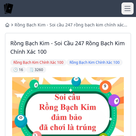
Ope
Rồng Bạch Kim - Soi cầu 247 rồng bạch kim chính xác
Home
100
nổ hũ đổi thưởng
game quay hũ
Rồng Bạch Kim - Soi Cầu 247 Rồng Bạch Kim
Rồng Bạch Kim Me Flickr
Cá rồng bạch kim là gì?
2025 Vụ nổ WSOP! Các định dạng mới + Giải thưởng lớn ngư
Rong bach kim – Soi cầu 247 rồng bạch kim chốt số hôm n
Chính Xác 100
Soi cầu lô chính xác 100 đánh là thắng ngày mai không bao 
- YouTube
Rồng Bạch Kim Chính Xác 100
Rồng Bạch Kim Chính Xác 100
Soi cầu Dự Đoán XSMB chính xác 100 hôm nay - Số Đẹp Miễ
Rong bach kim – Soi cầu 247 rồng bạch kim chốt số hôm n
🕒 16
🗒️ 3260
CÔNG TY CỔ PHẦN TẬP ĐOÀN COTANA
- YouTube
Soi cầu Rồng Bạch Kim 13/7/2020 Soi cầu Rồng Bạch Kim 13
Bạn không thể tải xuống và chơi WPT Poker Global ở các qu
Top 5 sòng bạc trực tuyến năm 2025: chơi ở đâu và giành c
Frank Stepuchin dẫn đầu RRPO WPT Seminole 2024 sau ngà
Bạn không thể tải xuống và chơi WPT Poker Global ở các qu
Rồng bạch kim
TP trong WPT poker là gì?
Rồng Bạch Kim - Phân tích & Thống kê Xổ số Chính Xác Uy T
Soi cầu MB rồng bạch kim chính xác 100% chi tiết nhất Wix
WSOP USA Top 8 Câu hỏi thường gặp
game nổ hũ
nổ hũ
Soi cầu xổ số miền Bắc ngày 21/10/2024 chính xác
Rồng Bạch Kim Chính Xác 100
Mixcloud
Ai đã phát minh ra trò chơi roulette?