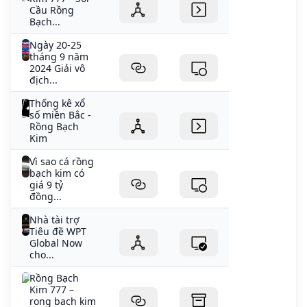
Cầu Rồng
Bạch...
Ngày 20-25
tháng 9 năm
2024 Giải vô
địch...
Thống kê xổ
số miền Bắc -
Rồng Bạch
Kim
Vì sao cá rồng
bạch kim có
giá 9 tỷ
đồng...
Nhà tài trợ
Tiêu đề WPT
Global Now
cho...
Rồng Bạch
Kim 777 –
rong bach kim