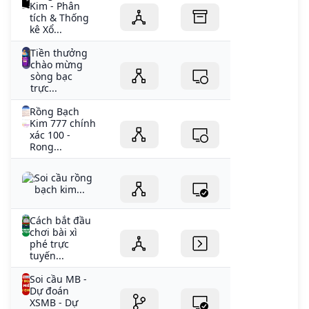
Kim - Phân
tích & Thống
kê Xổ...
Tiền thưởng
chào mừng
sòng bạc
trực...
Rồng Bạch
Kim 777 chính
xác 100 -
Rong...
Soi cầu rồng
bạch kim...
Cách bắt đầu
chơi bài xì
phé trực
tuyến...
Soi cầu MB -
Dự đoán
XSMB - Dự