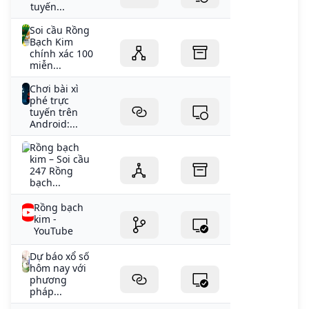
tuyến...
Soi Cầu Rồng Bạch Kim Chính Xác 100%
Rồng Bạch Kim 777 – rong bach kim 8899 lô 2 nháy MB – 
Soi cầu Rồng
Bạch Kim
chính xác 100
miễn...
Chơi bài xì
phé trực
tuyến trên
Android:...
Rồng bạch
kim – Soi cầu
247 Rồng
bạch...
Rồng bạch
kim -
YouTube
Dự báo xổ số
hôm nay với
phương
pháp...