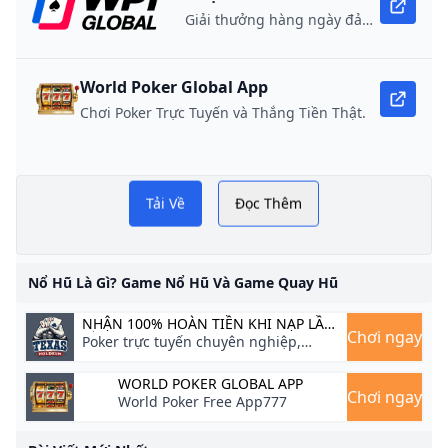
game nổ hũ
game quay hũ
Soi Cầu Xsmb 247 – Soi Cầu Ngày 07/09/2024 - Chốt số
Cách đủ điều kiện tham gia các sự kiện trực tuyến củ
Dự đoán XSMB 8/9 - Bình luận dự đoán xổ số miền Bắc 8/
Rong bach kim – Soi cầu 247 rồng bạch kim chốt số h
Giải thưởng hàng ngày đảm bảo 10,000 USD
WPT Global Cow Boy: Quan điểm của người chơi
Bạch kim mắc hơn vàng bao nhiêu?
Chơi Game Bài Tiến Lên Miền Nam Miễn Phí
Soi Cầu Rồng Bạch Kim Chính Xác 100% Hôm Nay
Dự đoán XSMB 12/9 - Nhận định dự đoán xổ số miền Bắc
Dự đoán XSMB 14/9 - Bình luận dự đoán xổ số miền Bắ
Bạch kim mắc hơn vàng bao nhiêu?
NewsPicks - Rồng Bạch Kim
Dự báo xổ số hôm nay với phương pháp Rồng Bạch Ki
TikTok - Make Your Day
Game Nổ Hũ: Các Loại Vòng Quay Tính Năng Và Cách 
Timothy Chung: Từ tiệc sinh nhật đến nhà vô địch WP
Rồng Bạch Kim 777 - Soi Cầu Rồng Bạch Kim Đẳng Cấp
World Poker Global App
nổ hũ
- YouTube
WPT Global từ Chủ nhật Hyper PKO Showdown: Mua th
Thiết kếthi công nội thấtTủ bếpphòng ngủphòng Khác
Soi cầu xổ số miền Bắc ngày 21/10/2024 chính xác
Hướng dẫn rút tiền toàn cầu của WPT: Tiền mặt được t
Rồng bạch kim – Soi cầu 247 Rồng bạch kim chốt số MB
Chơi Poker Trực Tuyến và Thắng Tiền Thật.
Soi cầu dự đoán XSMB chính xác 100 vip hôm nay đánh
Doug Polk phải đối mặt với phản ứng dữ dội khi chơi t
CÔNG TY CỔ PHẦN TẬP ĐOÀN COTANA
Dự báo xổ số hôm nay với phương pháp Rồng Bạch Ki
Sự trở lại của Shevliakov giành giải thưởng hàng triệu 
Bạch kim được tính như thế nào?
CÔNG TY CỔ PHẦN TẬP ĐOÀN COTANA
Soi cầu lô chính xác 100 đánh là thắng ngày mai không
Rồng bạch kim – Soi cầu 247 Rồng bạch kim chốt số 
Soi Cầu Xsmb 247 – Soi Cầu Ngày 07/09/2024 - Chốt số đ
Dự báo xổ số hôm nay với phương pháp Rồng Bạch Ki
Soi cầu dự đoán XSMB chính xác 100 VIP hôm nay miễ
Lịch thi WPT Châu Á Thái Bình Dương 2024-2025
ũ
Nổ Hũ Là Gì? Game Nổ Hũ
404 Not Found.
nổ hũ đổi thưởng
game nổ hũ
Rồng bạch kim me - Podcast en iVoox
Các quy tắc và lựa chọn cá cược ban đầu cho roulette là
Chơi bài xì phé trực tuyến trên Android: Hướng dẫn n
Tải Về
Đọc Thêm
Tổng giải thưởng của WPT Prime Đài Loan là bao nhiê
Cảnh báo từ hệ thống
Cách đủ điều kiện tham gia các sự kiện trực tuyến của 
Soi cầu 3 càng – Độc thủ de 3 càng vip hôm nay siêu
Lễ hội mùa xuân toàn cầu WPT: 7.000.000 đô la giải 
Nổ Hũ Là Gì? Cơ Chế Vòng Quay Jackpot Và Những Điều
Và Game Quay Hũ
Martin Tsvetanov giành chiến thắng trong sự kiện chín
Texas Holdem Flop có nghĩa là gì?
Soi cầu Rồng Bạch Kim chính xác 100 hôm nay
Công nghệ đã ảnh hưởng đến trò chơi roulette như th
Soi cầu lô chính xác 100 đánh là thắng ngày mai không
Bạch kim được tính như thế nào?
Rồng bạch kim 888 - Soi cầu rồng bạch kim chính xác 
Game Nổ Hũ: Các Loại Vòng Quay Tính Năng Và Cách Đọ
Kèo Bóng Đá Châu Âu: Hướng Dẫn Chi Tiết và Cách Đọc 
nổ hũ là gì
Soi cầu Rồng Bạch Kim chính xác 100 miễn phí
- YouTube
Nổ Hũ Là Gì? Giải Thích RTP Volatility Wild Scatter Và Fre
Nổ Hũ Là Gì? Game Nổ Hũ Và Game Quay Hũ
Soi cầu Dự Đoán XSMB chính xác 100 hôm nay - Số Đẹp M
Luật Chơi Poker Online tại DA88
Soi cầu dự đoán XSMB chính xác 100 vip hôm nay đánh là
404 Not Found.
James Obst giành chức vô địch WPT Australia và giành đư
NHẬN 100% HOÀN TIỀN KHI NẠP LẦN
- YouTube
Soi cầu bạch thủ lô miền Bắc 2 nháy hôm nay chính xác
Texas Holdem Flop có nghĩa là gì?
Chơi ngay
ĐẦU
Poker trực tuyến chuyên nghiệp,
XSMN - Kết Quả Xổ Số Miền Nam - KQXSMN - SXMN Hôm
Lớp học Bóng Rổ Cho Trẻ Em Bằng Tiếng Anh tại Hà Nội
Lớp học Bóng Rổ Cho Trẻ Em Bằng Tiếng Anh tại Hà Nội
giành giải thưởng hấp dẫn
WPT Global vs GGPoker: Bạn nên chọn nền tảng poker n
Doug Polk phải đối mặt với phản ứng dữ dội khi chơi tron
Dự đoán Xổ Số Miền Bắc - Rồng Bạch Kim cầu bạch thủ th
WORLD POKER GLOBAL APP
Rong bach kim – Soi cầu 247 rồng bạch kim chốt số hôm
Chơi ngay
Cá rồng bạch kim là gì?
World Poker Free App777
Bạch kim khác gì so với vàng trắng?
TP trong WPT poker là gì?
Soi cầu XSMB 31-8 - Dự đoán xổ số miền bắc hôm nay ng
Soi Cầu Rồng Bạch Kim Chính Xác 100%
Rồng bạch kim
nổ hũ