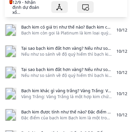
12/9 - Nhận
định dự đoán
xổ...
game nổ hũ
nổ hũ là gì
nổ hũ là gì
Bạch kim có giá trị như thế nào? Bạch kim còn gọi là Platinum là kim loại quý có giá trị cao gấp 17 - 2 lần so với vàng 99.99. Bạch kim có màu trắng có độ bóng và sáng cao hơn vàng trắng. Bạch kim có tỷ trọng cao hơn vàng do đó nữ trang trang làm bằng bạch kim nặng hơn rất nhiều so với nữ trang vàng có cùng kiểu dáng và kích cở.
Nổ Hũ Là Gì? Cơ Chế Vòng Quay Jackpot Và Những Điều C
10/12
Frank Stepuchin dẫn đầu RRPO WPT Seminole 2024 sau ngà
Dự đoán XSMB 14/9 - Bình luận dự đoán xổ số miền Bắc 14
Bạch kim còn gọi là Platinum là kim loại quý có giá trị cao gấp 1,7 - 2 lần so với vàng 99.99. Bạch kim có màu trắng, có độ bóng và sáng cao hơn vàng trắng. Bạch kim có tỷ trọng cao hơn vàng do đó nữ trang trang làm bằng bạch kim nặng hơn rất nhiều so với nữ trang vàng có cùng kiểu dáng và kích cở.
Là poker trực tuyến được gian lận?
Rồng Bạch Kim 777 - Soi Cầu Rồng Bạch Kim Đẳng Cấp Nhấ
Lớp học Bóng Rổ Cho Trẻ Em Bằng Tiếng Anh tại Hà Nội- 
WPT Australia Returns: Thời điểm quan trọng của poker t
Soi cầu bạch thủ lô miền Bắc 2 nháy hôm nay chính xác
Tùy chọn thanh toán tại EVERYGAME Poker: Giao dịch nha
Tại sao bạch kim đắt hơn vàng? Nếu như so sánh về độ quý hiếm thì bạch kim sẽ khan hiếm hơn so với vàng trắng. Chính bởi bạch kim là kim loại quý hiếm chủ yếu là platin và có màu sắc độ bền… hơn hẳn vàng trắng vì vậy giá cả của bạch kim có thể đắt gấp 2 lần vàng trắng.
Poker toàn cầu có phải là tiền thật không?
10/12
Dự đoán XSMB 14/9 - Bình luận dự đoán xổ số miền Bắc 14
Rồng Bạch Kim 777 – rong bach kim 8899 lô 2 nháy MB – Dà
Nếu như so sánh về độ quý hiếm thì bạch kim sẽ khan hiếm hơn so với vàng trắng. Chính bởi bạch kim là kim loại quý hiếm chủ yếu là platin, và có màu sắc, độ bền… hơn hẳn vàng trắng vì vậy giá cả của bạch kim có thể đắt gấp 2 lần vàng trắng.
Bạch kim được tính như thế nào?
- YouTube
- YouTube
Máy đánh bạc trả tiền thật mà không cần đặt cọc Chơi mi
Phil Ivey tổ chức trò chơi gặp gỡ lễ hội tại Wynn Las Vegas
Ai đã phát minh ra trò chơi roulette?
Tại sao bạch kim đắt hơn vàng? Nếu như so sánh về độ quý hiếm thì bạch kim sẽ khan hiếm hơn so với vàng trắng. Chính bởi bạch kim là kim loại quý hiếm chủ yếu là platin và có màu sắc độ bền… hơn hẳn vàng trắng vì vậy giá cả của bạch kim có thể đắt gấp 2 lần vàng trắng.
Soi cầu MB rồng bạch kim chính xác 100% chi tiết nhất W
10/12
Rồng Bạch Kim 555 – MIDI.org
Giải vô địch tiền thưởng vàng: Cú sút hàng tuần của bạn ở
Nếu như so sánh về độ quý hiếm thì bạch kim sẽ khan hiếm hơn so với vàng trắng. Chính bởi bạch kim là kim loại quý hiếm chủ yếu là platin, và có màu sắc, độ bền… hơn hẳn vàng trắng vì vậy giá cả của bạch kim có thể đắt gấp 2 lần vàng trắng.
Soi cầu xổ số miền Bắc ngày 21/10/2024 chính xác
Rồng Bạch Kim 777 - Soi Cầu Rồng Bạch Kim Đẳng Cấp Nhấ
Tương lai của trò chơi roulette là gì?
- YouTube
Cảnh báo từ hệ thống
Rồng Bạch Kim 555 – MIDI.org
Bạch kim khác gì vàng trắng? Vàng Trắng: Vàng Trắng là một hợp kim chứa vàng paladi niken và một số kim loại khác. Thành phần chính của Vàng Trắng là vàng. Bạch Kim: Bạch Kim là một kim loại nguyên chất chứ không phải hợp kim như vàng trắng. Thành phần nguyên tố của nó là platin và không hề chứa vàng.
Sự ra đời của sòng bạc trực tuyến đã tác động đến trò ch
10/12
Soi cầu Rồng Bạch Kim chính xác 100 miễn phí
Giới Thiệu Casino Online Vip79
Vàng Trắng: Vàng Trắng là một hợp kim chứa vàng, paladi, niken và một số kim loại khác. Thành phần chính của Vàng Trắng là vàng. Bạch Kim: Bạch Kim là một kim loại nguyên chất chứ không phải hợp kim như vàng trắng. Thành phần nguyên tố của nó là platin và không hề chứa vàng.
nổ hũ là gì
nổ hũ đổi thưởng
game nổ hũ
Soi Cầu Xsmb 247 – Soi Cầu Ngày 07/09/2024 - Chốt số đ
Rồng Bạch Kim 888 (@rbk888) - Sketchfab
Công nghệ đã ảnh hưởng đến trò chơi roulette như thế nà
Bạch kim được tính như thế nào? Đặc điểm của bạch kim Bạch kim là một trong những kim loại đắt đỏ nhất thế giới đơn vị tính của bạch kim cũng là ounce.Jul 17 2024
Paulius Plausinaitis thắng GGMmillion$ SHR với số tiền 
10/12
Soi cầu XSMB 4-9 - Dự đoán xổ số miền bắc hôm nay ngày 4
Ngày 20-25 tháng 9 năm 2024 Giải vô địch WPT Úc
Đặc điểm của bạch kim Bạch kim là một trong những kim loại đắt đỏ nhất thế giới, đơn vị tính của bạch kim cũng là ounce.Jul 17, 2024
- YouTube
Sự trở lại của Shevliakov giành giải thưởng hàng triệu eu
Top 5 Nhà Cái Uy Tín Nhất Việt Nam 2024
Soi cầu dự đoán XSMB chính xác 100 vip hôm nay đánh là
Bitstarz không cần tiền thưởng lên tới 5 BTC và 200 vòng q
Rồng Bạch Kim Chính Xác 100 - Soi Cầu Rồng Bạch Kim