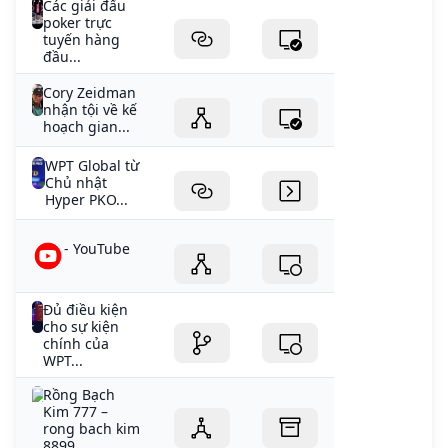
Các giải đấu
poker trực
tuyến hàng
đầu...
Cory Zeidman
nhận tội về kế
hoạch gian...
WPT Global từ
Chủ nhật
Hyper PKO...
- YouTube
Đủ điều kiện
cho sự kiện
chính của
WPT...
Rồng Bạch
Kim 777 –
rong bach kim
8899...