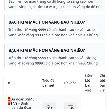
Soi cầu xổ số miền Bắc ngày 21/10/2024 chính xác
Soi Cầu Rồng Bạch Kim Chính Xác 100%
Thiết kếthi công nội thấtTủ bếpphòng ngủphòng Khách 
Bạch kim có màu trắng có độ bóng và sáng cao hơn
Giải vô địch WPT khơi dậy tinh thần của huyền thoại Pok
Ứng dụng sòng bạc trực tuyến hàng đầu năm 2025
nổ hũ đổi thưởng
Dự đoán XSMB 12/7 - Soi cầu dự đoán xổ số miền Bắc 12
Lịch thi WPT Châu Á Thái Bình Dương 2024-2025
vàng trắng. Bạch kim có tỷ trọng cao hơn vàng do đó nữ
Rồng bạch kim – Soi cầu 247 Rồng bạch kim chốt số MB
Soi cầu xổ số miền Bắc ngày 21/10/2024 chính xác
Nhà tài trợ Tiêu đề WPT Global Now cho Triton Poker Sup
Rong bach kim – Soi cầu 247 rồng bạch kim chốt số hôm
Soi cầu xổ số miền Bắc ngày 21/10/2024 chính xác
Giới Thiệu Casino Online BK8
trang trang làm bằng bạch kim nặng hơn rất nhiều so
Frank Stepuchin dẫn đầu RRPO WPT Seminole 2024 sau n
Cuộc đua gay cấn dành cho Cầu thủ xuất sắc nhất WPT m
Rồng Bạch Kim Là Gì? Trang Web Soi Cầu Chuẩn Xác Nhất
- YouTube
Soi cầu Dự Đoán XSMB chính xác 100 hôm nay - Số Đẹp M
với nữ trang vàng có cùng kiểu dáng và kích cở. Hiện
Bạn có biết trò chơi poker trực tuyến WPTGO
nổ hũ
nổ hũ đổi thưởng
BẠCH KIM MẮC HƠN VÀNG BAO NHIÊU?
Cách tải xuống WPTGO và bắt đầu
nay người tiêu dùng thường gọi vàng trắng là bạch
Roulette đóng vai trò gì trong văn hóa đại chúng chẳng
Kèo Bóng Đá Châu Âu: Hướng Dẫn Chi Tiết và Cách Đọc 
Lớp học Bóng Rổ Cho Trẻ Em Bằng Tiếng Anh tại Hà Nội
TP trong WPT poker là gì?
Sách hướng dẫn giải đấu WPT Playground 2024
kim.
2025 Vụ nổ WSOP! Các định dạng mới + Giải thưởng lớn n
Rồng Bạch Kim 777 – rong bach kim 8899 lô 2 nháy MB – 
Trên thực tế vàng 9999 có giá thành cao so với các loại
Rồng bạch kim – Soi cầu 247 Rồng bạch kim chốt số MB
Lịch thi WPT Châu Á Thái Bình Dương 2024-2025
Sự trở lại của Shevliakov giành giải thưởng hàng triệu 
Bạch kim có giá trị như thế nào?
vàng khác vàng 9999 có giá cao hơn khá nhiều. Chúng
- YouTube
Giới Thiệu Casino Online Vip79
Rồng Bạch Kim Chính Xác 100
có giá dao động từ khoảng 55 đến 60 triệu đồng. Vậy
Giải vô địch WPT Prime trở lại với Jereld Sam Shining
Luật Chơi Poker Online tại DA88
Cuộc đua gay cấn dành cho Cầu thủ xuất sắc nhất WPT m
Rồng Bạch Kim 666 - Soi cầu Rồng Bạch Kim 666 siêu chín
nên bạch kim chỉ đắt hơn vàng 9999 khoảng 10 đến
Rake Chase là gì?
BẠCH KIM MẮC HƠN VÀNG BAO NHIÊU?
- YouTube
TikTok - Make Your Day
15% về giá mà thôi.3 days ago
- YouTube
Bạch kim khác gì vàng trắng?
Rồng bạch kim 247 - Soi cầu 247 rong bach kim chính xác
Dự đoán XSMB 2/9/2024 - Soi cầu miền Bắc ngày 2 tháng
Trên thực tế vàng 9999 có giá thành cao so với các loại
Cách tải xuống WPTGO và bắt đầu
Rong Bach-Kim
Rồng Bạch Kim chính xác 100 - Soi cầu hôm nay chuẩn xá
vàng khác vàng 9999 có giá cao hơn khá nhiều. Chúng
Dự đoán XSMT - Soi cầu MT - Dự đoán Xổ số Miền Trung
Rồng Bạch Kim Me Flickr
có giá dao động từ khoảng 55 đến 60 triệu đồng. Vậy
Các giải đấu poker trực tuyến hàng đầu để xem và chơi 
nổ hũ là gì
nên bạch kim chỉ đắt hơn vàng 9999 khoảng 10 đến
WPT Global Cow Boy: Quan điểm của người chơi
Liên
Chi
15% về giá mà thôi.3 days ago
Lịch thi WPT Châu Á Thái Bình Dương 2024-2025
- YouTube
11 ứng dụng và trò chơi poker hay nhất dành cho Androi
Tiêu đề
kết
tiết
#
Từ khóa
bài viết
bài
bài
Dự đoán XSMB - Soi cầu MB - Dự đoán Xổ số Miền Bắc
viết
viết
Phần thưởng chào mừng mới của WPT Global: lên tới $ 
James Obst giành chức vô địch WPT Australia và giành đư
Dự đoán XSMB
Soi Cầu Xsmb 247 – Soi Cầu Ngày 07/09/2024 - Chốt số đ
14/9 - Bình
luận dự đoán