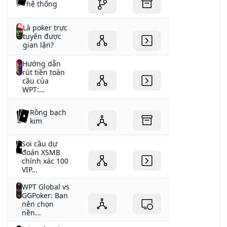
hệ thống
Là poker trực
tuyến được
gian lận?
Hướng dẫn
rút tiền toàn
cầu của
WPT:...
Rồng bạch
kim
Soi cầu dự
đoán XSMB
chính xác 100
VIP...
WPT Global vs
GGPoker: Bạn
nên chọn
nền...