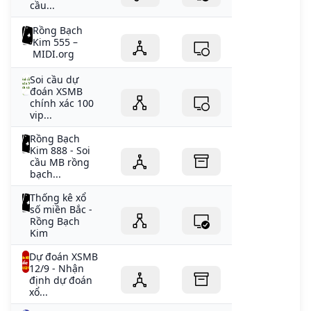
cầu...
Rồng Bạch
Kim 555 –
MIDI.org
Soi cầu dự
đoán XSMB
chính xác 100
vip...
Rồng Bạch
Kim 888 - Soi
cầu MB rồng
bạch...
Thống kê xổ
số miền Bắc -
Rồng Bạch
Kim
Dự đoán XSMB
12/9 - Nhận
định dự đoán
xổ...