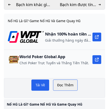
Bạch kim khác gì vàng trắng?
Khi nào và tại sao số 0 kép được thêm vào bánh xe rou
Bạch kim khác gì
Bạch kim được tính
Cách tải xuống WPTGO và bắt đầu
Dự đoán XSMT - Soi cầu MT - Dự đoán Xổ số Miền Trun
vàng trắng?
như thế nào?
Rồng bạch kim
Soi cầu xổ số miền Bắc ngày 21/10/2024 chính xác
nổ hũ là gì
Timothy Chung: Từ tiệc sinh nhật đến nhà vô địch WP
Nổ Hũ Là Gì? Game Nổ Hũ Và Game Quay Hũ
- YouTube
Soi cầu Rồng Bạch Kim chính xác 100 xổ số miền bắc hô
Sử dụng đô la hộ chiếu toàn cầu WPT để vào các sự kiệ
Bạch kim Đổi Lỗ Bao Nhiêu? Cập Nhật Mức Lỗ Khi Bán 
Soi cầu Rồng Bạch Kim chính xác 100 miễn phí
Cuộc thi Discord nóng lên: Hãy tham gia hành động!
Giới Thiệu Casino Online Vip79
WPT Global có ứng dụng di động không?
Nhận 100% hoàn tiền khi nạp lần đầu
nổ hũ đổi thưởng
Bitstarz không cần tiền thưởng lên tới 5 BTC và 200 v
Rồng Bạch Kim 777 chính xác 100 - Rong bach kim 8899 -
Giải thưởng hàng ngày đảm bảo 10,000 USD
- YouTube
Sử dụng đô la hộ chiếu toàn cầu WPT để vào các sự kiệ
Top 5 sòng bạc trực tuyến năm 2025: chơi ở đâu và giành
Rồng bạch kim
Frank Stepuchin dẫn đầu RRPO WPT Seminole 2024 sau
WPT Global Million Hyper PKO Showdown: Chi tiết & Hướ
Bạch kim mắc hơn vàng bao nhiêu?
World Poker Global App
game quay hũ
Tiền thưởng chào mừng sòng bạc trực tuyến không có ti
Soi cầu Rồng Bạch Kim 13/7/2020 Soi cầu Rồng Bạch Ki
Rồng Bạch Kim - Phân tích & Thống kê Xổ số Chính Xác
RongBachKim - Soi cầu và thống kê xổ số miền bắc Rồng
Chơi Poker Trực Tuyến và Thắng Tiền Thật.
Rồng Bạch Kim Chính Xác 100 - Soi Cầu Rồng Bạch Kim
RongBachKim - Soi cầu và thống kê xổ số miền bắc Rồ
Rồng Bạch Kim - Soi cầu Rồng Bạch Kim 666 VIP miễn phí
- YouTube
Bạch kim tính bằng gì?
Dự đoán XSMB 14/9 - Bình luận dự đoán xổ số miền Bắc 
Quảng cáo mới nhất của WPT Global: vé cho một số ti
ũ
Nổ Hũ Là Gì? Game Nổ Hũ
Phil Ivey tổ chức trò chơi gặp gỡ lễ hội tại Wynn Las V
nổ hũ
nổ hũ là gì
Soi cầu bạch thủ lô miền Bắc 2 nháy hôm nay chính xá
Tải Về
Đọc Thêm
- YouTube
WPT Global từ Chủ nhật Hyper PKO Showdown: Mua thấp
Rồng bạch kim
Nổ Hũ Đổi Thưởng: Cách Kiểm Tra Số Dư Điều Kiện Và 
Và Game Quay Hũ
Rồng Bạch Kim 777 chính xác 100 - Rong bach kim 8899
Rồng Bạch Kim Chính Xác 100
Soi cầu dự đoán XSMB chính xác 100 vip hôm nay đánh là
Bạch kim mắc hơn vàng bao nhiêu?
Sòng bạc tiền thưởng hàng đầu không có tiền gửi vào 
Dự báo xổ số hôm nay với phương pháp Rồng Bạch Kim
Dự đoán XSMB 8/9 - Bình luận dự đoán xổ số miền Bắc 8/
game nổ hũ
Nhà tài trợ Tiêu đề WPT Global Now cho Triton Poker S
Dự đoán XSMB 13/7 - Soi cầu dự đoán xổ số miền Bắc 13
11 ứng dụng và trò chơi poker hay nhất dành cho Androi
Nổ Hũ Là Gì? Game Nổ Hũ Và Game Quay Hũ
Soi cầu xổ số miền Bắc ngày 21/10/2024 chính xác