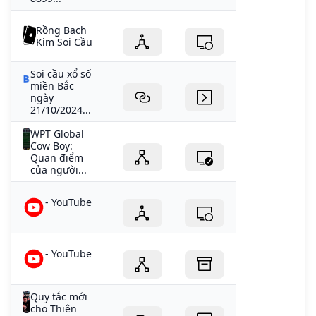
Rồng Bạch
Kim Soi Cầu
Soi cầu xổ số
miền Bắc
ngày
21/10/2024...
WPT Global
Cow Boy:
Quan điểm
của người...
- YouTube
- YouTube
Quy tắc mới
cho Thiên