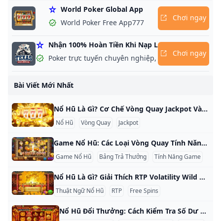
Soi cầu rồng bạch kim (soicaurongbachkim) Filmow
Tương lai của trò chơi roulette là gì?
Doug Polk phải đối mặt với phản ứng dữ dội khi chơi tron
World Poker Global App
Soi cầu xổ số miền Bắc ngày 21/10/2024 chính xác
Rồng Bạch Kim - Soi cầu Rồng Bạch Kim 666 VIP miễn p
Là poker trực tuyến được gian lận?
- YouTube
Chơi ngay
Rong bach kim – Soi cầu 247 rồng bạch kim chốt số hôm
World Poker Free App777
Soi cầu XSMB 4-9 - Dự đoán xổ số miền bắc hôm nay ngày
Dự đoán Xổ Số Miền Bắc - Rồng Bạch Kim cầu bạch thủ th
Soi cầu Rồng Bạch Kim chính xác 100 miễn phí
Bạch kim được tính như thế nào?
Martin Tsvetanov giành chiến thắng trong sự kiện chính 
Nhận 100% Hoàn Tiền Khi Nạp Lần Đầu
Game Nổ Hũ: Các Loại Vòng Quay Tính Năng Và Cách Đọ
Rồng bạch kim – Soi cầu 247 Rồng bạch kim chốt số MB
Thiết kếthi công nội thấtTủ bếpphòng ngủphòng Khách 
Chơi ngay
Rồng Bạch Kim 555 – MIDI.org
Poker trực tuyến chuyên nghiệp, giành giải thưởng
Phần thưởng chào mừng mới của WPT Global: lên tới $ 
Rồng bạch kim - Soi cầu rồng bạch kim chính xác 100%
Giải vô địch tiền thưởng vàng: Cú sút hàng tuần của bạn
game quay hũ
Niwebia - NIWEBIA.COM
nổ hũ đổi thưởng
Rồng Bạch Kim 777 chính xác 100 - Rong bach kim 8899 -
Bài Viết Mới Nhất
Chuyên gia dự đoán rồng bạch kim hướng dẫn bắt lô kép 
Đánh Lô Là Gì? Bí Quyết Thắng Lớn Siêu Dễ Cho Tân Thủ!
Soi cầu xổ số miền Bắc ngày 21/10/2024 chính xác
Các giải đấu poker trực tuyến hàng đầu để xem và chơi 
Bạn không thể tải xuống và chơi WPT Poker Global ở các
nổ hũ là gì
Ngày 20-25 tháng 9 năm 2024 Giải vô địch WPT Úc
Nổ Hũ Là Gì? Cơ Chế Vòng Quay Jackpot Và Những Điều Cần Biết Nổ Hũ Là Gì? Cơ Chế Vòng Quay, Jackpot Và Những Điều Cần Biết Nổ hũ là cách gọi phổ biến của nhóm trò chơi quay biểu tượng, trong đó người chơi sử dụng lượt quay để tạo ra các tổ hợp trên màn hình. Khi một tổ hợp đáp ứng điều kiện của bảng trả thưởng, hệ thống có thể cộng điểm, xu hoặc phần thưởng theo quy tắc đã công bố.
nổ hũ
Chơi Game Bài Tiến Lên Miền Nam Miễn Phí
- YouTube
Rồng Bạch Kim - Phân tích & Thống kê Xổ số Chính Xác Uy
Nổ Hũ
Vòng Quay
Jackpot
Frank Stepuchin dẫn đầu RRPO WPT Seminole 2024 sau n
Xổ số Rồng Bạch Kim - Thống kê Rồng Bạch Kim chính xá
XSMN - Kết Quả Xổ Số Miền Nam - KQXSMN - SXMN Hôm
Rồng Bạch Kim 777 - Soi Cầu Rồng Bạch Kim Đẳng Cấp N
Cảnh báo từ hệ thống
WPT Global: Sự lựa chọn hàng đầu cho người chơi poker
Rồng Bạch Kim 29/12/2018: Nhận định soi cầu XSMB thứ 
Game Nổ Hũ: Các Loại Vòng Quay Tính Năng Và Cách Đọc Bảng Trả Thưởng Game Nổ Hũ: Các Loại Vòng Quay, Tính Năng Và Cách Đọc Bảng Trả Thưởng Game nổ hũ hiện có nhiều cấu trúc khác nhau, từ máy quay ba cột đơn giản đến trò chơi nhiều hàng, nhiều tính năng và hàng nghìn cách tạo tổ hợp. Hiểu cách hoạt động của từng loại giúp người chơi lựa chọn phiên bản phù hợp thay vì chỉ dựa vào hình ảnh hoặc giá trị jackpot.
Paulius Plausinaitis thắng GGMmillion$ SHR với số tiền 
Một người phụ nữ hướng dẫn lựa chọn đồ chơi tình dục
Soi cầu Dự Đoán XSMB chính xác 100 hôm nay - Số Đẹp M
Rồng Bạch Kim 777 – rong bach kim 8899 lô 2 nháy MB – 
Roulette đóng vai trò gì trong văn hóa đại chúng chẳng
Game Nổ Hũ
Bảng Trả Thưởng
Tính Năng Game
404 Not Found.
Đối tác toàn cầu của WPT với Câu lạc bộ bài Poker & Sòng
Rồng Bạch Kim - 小説投稿エブリスタ
Soi cầu dự đoán XSMB chính xác 100 VIP hôm nay miễn p
Chơi Game Bài Tiến Lên Miền Nam Miễn Phí
Lịch thi WPT Châu Á Thái Bình Dương 2024-2025
Nhà tài trợ Tiêu đề WPT Global Now cho Triton Poker Sup
Nổ Hũ Là Gì? Giải Thích RTP Volatility Wild Scatter Và Free Spins Nổ Hũ Là Gì? Giải Thích RTP, Volatility, Wild, Scatter Và Free Spins Khi lần đầu tìm hiểu nổ hũ là gì, người dùng thường gặp nhiều thuật ngữ tiếng Anh như RTP, volatility, Wild, Scatter và free spins. Mỗi thuật ngữ mô tả một phần của cơ chế trò chơi, nhưng không thuật ngữ nào bảo đảm một lượt quay sẽ thắng. Nổ hũ có giống máy slot không? Trong cách sử dụng phổ biến, nổ hũ thường chỉ trò chơi quay biểu tượng tương tự máy slot.
Soi cầu MB rồng bạch kim chính xác 100% chi tiết nhất W
- YouTube
Chơi Tiến Lên Miền Nam Offline: Hướng Dẫn Tải Game và
Soi cầu 3 càng – Độc thủ de 3 càng vip hôm nay siêu ch
Bạch kim Đổi Lỗ Bao Nhiêu? Cập Nhật Mức Lỗ Khi Bán Lại
Thuật Ngữ Nổ Hũ
RTP
Free Spins
Bạch kim được tính như thế nào?
- YouTube
Tiền thưởng chào mừng sòng bạc trực tuyến không có ti
Sách hướng dẫn giải đấu WPT Australia 2024
nổ hũ là gì
Cá rồng bạch kim là gì?
Nổ Hũ Đổi Thưởng: Cách Kiểm Tra Số Dư Điều Kiện Và Rủi Ro Nổ Hũ Đổi Thưởng: Cách Kiểm Tra Số Dư, Điều Kiện Và Rủi Ro Nổ hũ đổi thưởng thường được dùng để mô tả trò chơi quay biểu tượng có cơ chế điểm, xu hoặc phần thưởng. Tuy nhiên, từ “đổi thưởng” không cho biết chính xác người dùng nhận được gì, điều kiện ra sao hoặc hoạt động có phù hợp với quy định tại nơi cư trú hay không.