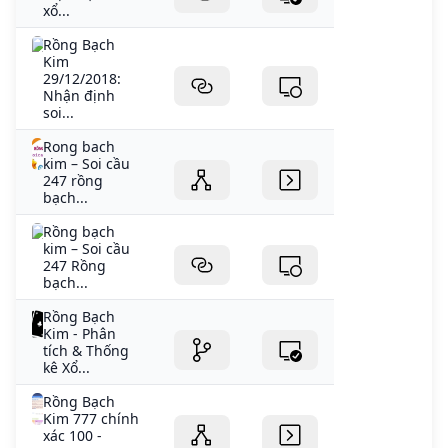
WPT Global từ Chủ nhật Hyper PKO Showdown: Mua thấp
xổ...
Các giải đấu hàng ngày từ WPT Global
Rồng Bạch
Soi cầu Dự Đoán XSMB chính xác 100 hôm nay - Số Đẹp M
Kim
Đánh Lô Là Gì? Bí Quyết Thắng Lớn Siêu Dễ Cho Tân Thủ!
29/12/2018:
Rồng Bạch Kim 555 – MIDI.org
Nhận định
soi...
game quay hũ
Soi cầu dự đoán XSMB chính xác 100 vip hôm nay đánh là
Rong bach
kim – Soi cầu
Doug Polk phải đối mặt với phản ứng dữ dội khi chơi tron
247 rồng
Chơi Tiến Lên Miền Nam Offline: Hướng Dẫn Tải Game và
bạch...
Rồng Bạch Kim - 小説投稿エブリスタ
Rồng bạch
Dự đoán Xổ Số Miền Bắc - Rồng Bạch Kim cầu bạch thủ th
kim – Soi cầu
Top 5 Nhà Cái Uy Tín Nhất Việt Nam 2024
247 Rồng
bạch...
Độc thủ lô rồng bạch kim chính xác 100
Tại sao bạch kim đắt hơn vàng?
Rồng Bạch
Kim - Phân
Cory Zeidman nhận tội về kế hoạch gian lận cá cược thể 
tích & Thống
Soi Cầu Xsmb 247 – Soi Cầu Ngày 04/09/2024 - chốt số đẹ
kê Xổ...
Rồng Bạch
Kim 777 chính
xác 100 -