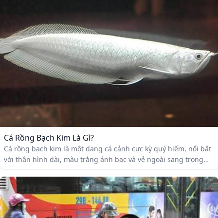
hình thị trường và mẫu mã. Mức lỗ cụ thể phụ thuộc vào thời
điểm bán, trạng thái nhẫn (độ bóng, các dấu hợp kim, trọng
lượng) và phí giao dịch tại cửa hàng hoặc đại lý kim hoàn.
Cá Rồng Bạch Kim Là Gì?
Cá rồng bạch kim là một dạng cá cảnh cực kỳ quý hiếm, nổi bật
với thân hình dài, màu trắng ánh bạc và vẻ ngoài sang trọng
như kim loại. Đây là biến thể đặc biệt của cá rồng, được nhiều
người chơi cá gọi là Platinum Arowana, và thường được xem là
một trong những loài cá cảnh đắt giá nhất thế giới. Đặc điểm
nổi bật Cá rồng bạch kim có thân thuôn dài, vảy lớn lấp lánh,
dáng bơi mềm mại và uyển chuyển.