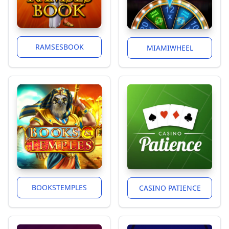
RAMSESBOOK
MIAMIWHEEL
BOOKSTEMPLES
CASINO PATIENCE