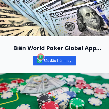
Cá rồng bạch kim là gì?
- YouTube
Bạch kim Đổi Lỗ Bao Nhiêu? Cập Nhật Mức Lỗ Khi Bán Lại
Hướng Dẫn Soi Cầu Rồng Bạch Kim 666 888 Hôm Nay Cực 
Chơi Game Bài Tiến Lên Miền Nam Miễn Phí
Soi Cầu Rồng Bạch Kim Chính Xác 100%
Cory Zeidman nhận tội về kế hoạch gian lận cá cược t
- YouTube
TikTok - Make Your Day
Soi cầu 3 càng – Độc thủ de 3 càng vip hôm nay siêu chuẩ
Rồng Bạch Kim 777 - Soi Cầu Rồng Bạch Kim Đẳng Cấp Nhấ
Cách chơi WPT Global trên máy tính của bạn 2024
Soi cầu MB rồng bạch kim chính xác 100% chi tiết nhất Wix
nổ hũ
Nổ Hũ Đổi Thưởng: Cách Kiểm Tra Số Dư Điều Kiện Và Rủi 
Những quốc gia nào bị hạn chế trên WPT Global?
Rồng Bạch Kim 888 - Soi cầu Rồng Bạch Kim 666 miễn phí c
Rồng Bạch Kim 888 - Soi cầu MB rồng bạch kim VIP 888 hô
Soi cầu dự đoán XSMB chính xác 100 vip hôm nay đánh là t
Soi cầu 3 càng – Độc thủ de 3 càng vip hôm nay siêu chuẩ
Điều khoản tiền thưởng toàn cầu của WPT: Tiền mặt đ
Tiêu đề EPT củng cố danh tiếng của Stephen Song như mộ
- YouTube
Rồng Bạch Kim Là Gì? Trang Web Soi Cầu Chuẩn Xác Nhất 2
Dự đoán XSMB 6/9 - Bình luận dự đoán xổ số miền Bắc 6/9/
Rồng Bạch Kim 29/12/2018: Nhận định soi cầu XSMB thứ 7 
11 ứng dụng và trò chơi poker hay nhất dành cho Android
Giới Thiệu Casino Online BK8
Độc thủ lô rồng bạch kim chính xác 100
nổ hũ là gì
Soi cầu Rồng Bạch Kim chính xác 100 miễn phí
Sòng bạc tiền thưởng hàng đầu không có tiền gửi vào năm 
Rồng Bạch Kim - Phân tích & Thống kê Xổ số Chính Xác Uy T
Một người phụ nữ hướng dẫn lựa chọn đồ chơi tình dục h
Sử dụng mã tiền thưởng WPT777 để yêu cầu ưu đãi đặc
game quay hũ
Sòng bạc trực tuyến đáng tin cậy nhất: WPT Global
nổ hũ đổi thưởng
game quay hũ
game quay hũ
nổ hũ đổi thưởng
- YouTube
Sử dụng đô la hộ chiếu toàn cầu WPT để vào các sự kiện cổ
Ngày 20-25 tháng 9 năm 2024 Giải vô địch WPT Úc
Soi cầu 3 càng – Độc thủ de 3 càng vip hôm nay siêu chuẩ
Hướng dẫn rút tiền toàn cầu của WPT: Tiền mặt được thực 
WPT Global có ứng dụng di động không?
TikTok - Make Your Day
WPT Global Million Hyper PKO Showdown: Chi tiết & 
Top 5 sòng bạc trực tuyến năm 2025: chơi ở đâu và giành c
Soi cầu Dự Đoán XSMB chính xác 100 hôm nay - Số Đẹp Miễ
Quảng cáo mới nhất của WPT Global: vé cho một số tiền ch
Timothy Chung: Từ tiệc sinh nhật đến nhà vô địch WPT Pri
Chơi bài xì phé trực tuyến trên Android: Hướng dẫn năm 2
Rồng Bạch Kim 777 - Soi Cầu Rồng Bạch Kim Đẳng Cấp Nhấ
- YouTube
Biến World Poker Global App
- YouTube
Rồng Bạch Kim 777 - Soi Cầu Rồng Bạch Kim Đẳng Cấp Nhấ
Vincent Meli tăng lên 100.000 với K♣️ J♣️ Francois Tosques Call
Vui Cùng Dafabet – Khám Phá Thế Giới Cá Cược Đẳng Cấp
Paulius Plausinaitis thắng GGMmillion$ SHR với số tiền 31
Khi nào và tại sao số 0 kép được thêm vào bánh xe roulett
CÔNG TY CỔ PHẦN TẬP ĐOÀN COTANA
Rồng Bạch Kim - Soi cầu Rồng Bạch Kim hôm nay miễn phí
WPT Global có ứng dụng di động không?
Sòng bạc trực tuyến đáng tin cậy nhất: WPT Global
Rồng Bạch Kim - Soi cầu Rồng Bạch Kim 666 VIP miễn phí
Soi cầu bạch thủ lô miền Bắc 2 nháy hôm nay chính xác
Cách giành chiến thắng tại các vị trí trực tuyến vào năm 20
thành ngôi nhà poker online
- YouTube
Rồng Bạch Kim 777 - Soi Cầu Rồng Bạch Kim Đẳng Cấp Nhấ
Bạch kim tính bằng gì?
Soi cầu XSMB 31-8 - Dự đoán xổ số miền bắc hôm nay ngày
Điều khoản tiền thưởng toàn cầu của WPT: Tiền mặt được t
Bạch kim được tính như thế nào?
Rồng Bạch Kim Chính Xác 100
Bắt đầu hôm nay
Cách bắt đầu chơi bài xì phé trực tuyến vào năm 202
mới của bạn
Notifications
Doug Polk phải đối mặt với phản ứng dữ dội khi chơi trong 
Giới Thiệu Casino Online Vip79
- YouTube
Ứng dụng sòng bạc trực tuyến hàng đầu năm 2025
Bmy88-Kagame
Soi cầu dự đoán XSMB chính xác 100 vip hôm nay đánh là t
Bạch kim tính bằng gì?
Rồng bạch kim 247 - Soi cầu 247 rong bach kim chính xác d
Chơi Tiến Lên Miền Nam Offline: Hướng Dẫn Tải Game và C
Dự đoán XSMB 14/9 - Bình luận dự đoán xổ số miền Bắc 14
Dự đoán XSMB 11/9 - Nhận định dự đoán xổ số miền Bắc 1
Rồng Bạch Kim 777 – rong bach kim 8899 lô 2 nháy MB – Dà
Rồng Bạch Kim chính xác 100 - Soi cầu hôm nay chuẩn xác
Tương lai của trò chơi roulette là gì?
CÔNG TY CỔ PHẦN TẬP ĐOÀN COTANA
Soi cầu bạch thủ lô miền Bắc 2 nháy hôm nay chính xác
Soi cầu Dự Đoán XSMB chính xác 100 hôm nay - Số Đẹp Miễ
Đánh giá về Everygame Poker: Hướng dẫn chơi Poker trực 
Timothy Chung: Từ tiệc sinh nhật đến nhà vô địch WPT Pri
Soi Cầu Xsmb 247 – Soi Cầu Ngày 04/09/2024 - chốt số đẹp 
Xổ số Rồng Bạch Kim - Thống kê Rồng Bạch Kim chính xác 
Đối tác toàn cầu của WPT với Câu lạc bộ bài Poker & Sòng b
- YouTube
Dự đoán XSMB 11/9 - Nhận định dự đoán xổ số miền Bắc 1
Không có tiền gửi miễn phí tại WPT Global - chơi mà không 
Soi cầu Dự Đoán XSMB chính xác 100 hôm nay - Số Đẹp Miễ
Rồng Bạch Kim chính xác 100 chốt 3 càng miễn phí hôm na
Dự đoán XSMB 2/9/2024 - Soi cầu miền Bắc ngày 2 tháng 9
Rồng Bạch Kim 666: Thống kê Rồng Bạch Kim 666 hôm nay 
Rồng bạch kim 999 chính xác 100 qua soi cầu mb 247.