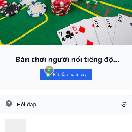
Bàn chơi người nổi tiếng độc
nhất
nổ hũ
Đủ điều kiện tham quan Red Dragon Poker Tour Jeju 20
Bắt đầu hôm nay
Notifications
Làm cho Phil Ivey cười có thể biến thành một ngày trả l
Rồng Bạch Kim 555 – MIDI.org
nổ hũ
nổ hũ đổi thưởng
game nổ hũ
Bạch kim có giá trị như thế nào?
Rồng Bạch Kim 888 - Soi cầu Rồng Bạch Kim 666 miễn phí c
Giới Thiệu Casino Online Vip79
Dự đoán XSMB 14/9 - Bình luận dự đoán xổ số miền Bắc 14
Dự đoán XSMB 14/9 - Bình luận dự đoán xổ số miền Bắ
Hỏi đáp
Hướng dẫn sự kiện WPT Paris 2024
Quy tắc mới cho Thiên đường WSOP: Thiết bị điện tử và Hỗ 
Giải vô địch WPT khơi dậy tinh thần của huyền thoại Poker
Bạch kim mắc hơn vàng bao nhiêu?
Rồng Bạch Kim - Phân tích & Thống kê Xổ số Chính Xác Uy T
Tùy chọn thanh toán tại EVERYGAME Poker: Giao dịch nha
Ai đã phát minh ra trò chơi roulette?
- YouTube
Tiêu đề EPT củng cố danh tiếng của Stephen Song như mộ
Lớp học Bóng Rổ Cho Trẻ Em Bằng Tiếng Anh tại Hà Nội- 
Hướng Dẫn Chi Tiết Về Fun88 Đăng Nhập
game nổ hũ
Ai có nhiều vòng tay WSOP nhất?
- YouTube
Game Nổ Hũ: Các Loại Vòng Quay Tính Năng Và Cách Đọc 
Dự đoán XSMB 6/9 - Bình luận dự đoán xổ số miền Bắc 6/9/
CÔNG TY CỔ PHẦN TẬP ĐOÀN COTANA
Rồng Bạch Kim - 小説投稿エブリスタ