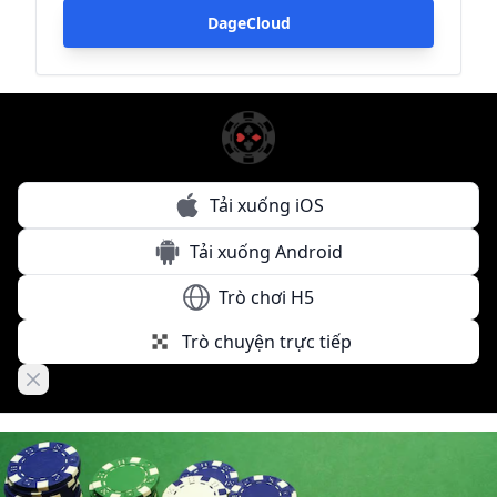
DageCloud
game nổ hũ
- YouTube
Dự đoán Xổ Số Miền Bắc - Rồng Bạch Kim cầu bạch thủ thốn
Soi cầu bạch thủ lô miền Bắc 2 nháy hôm nay chính xác
Tải xuống iOS
Rồng bạch kim me – Podcast – Podtail
Dự đoán XSMT - Soi cầu MT - Dự đoán Xổ số Miền Trung
Tải xuống Android
Rồng Bạch Kim 777 - Soi Cầu Rồng Bạch Kim Đẳng Cấp Nhấ
Rồng bạch kim 888 - Soi cầu rồng bạch kim chính xác 100
Trò chơi H5
Soi cầu Rồng Bạch Kim 13/7/2020 Soi cầu Rồng Bạch Kim 13
Trò chuyện trực tiếp
Soi Cầu Rồng Bạch Kim Chính Xác 100%
Dự đoán XSMB 2/9/2024 - Soi cầu miền Bắc ngày 2 tháng 9
Close banner
nổ hũ là gì
Một người phụ nữ hướng dẫn lựa chọn đồ chơi tình dục h
nổ hũ đổi thưởng
nổ hũ đổi thưởng
game quay hũ
Soi cầu MB rồng bạch kim chính xác 100% chi tiết nhất Wix
Poker toàn cầu có phải là tiền thật không?
RongBachKim - Soi cầu và thống kê xổ số miền bắc Rồng B
Tại sao bạch kim đắt hơn vàng?
Dự đoán XSMB 13/7 - Soi cầu dự đoán xổ số miền Bắc 13/7