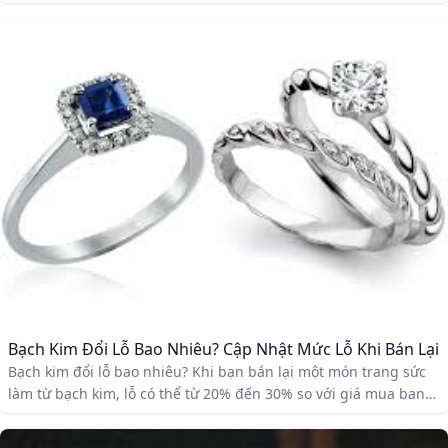
dự đoán lô đề cho cả 3 miền Bắc, Trung và Nam. Trang web này
được hàng triệu người chơi lô đề tin dùng mỗi ngày vì độ chính
xác cao và hoàn toàn miễn phí. Đây là hệ thống thống kê và
phân tích kết quả xổ số với hơn 5 triệu lượt tìm kiếm mỗi ngày,
giúp anh em lô thủ chọn được con số may mắn.
Bạch Kim Đổi Lỗ Bao Nhiêu? Cập Nhật Mức Lỗ Khi Bán Lại
Bạch kim đổi lỗ bao nhiêu? Khi bạn bán lại một món trang sức
làm từ bạch kim, lỗ có thể từ 20% đến 30% so với giá mua ban
đầu. Ví dụ, nếu bạn mua nhẫn bạch kim trị giá 100 triệu đồng,
khi bán lại bạn có thể nhận khoảng 70–80 triệu đồng tùy tình