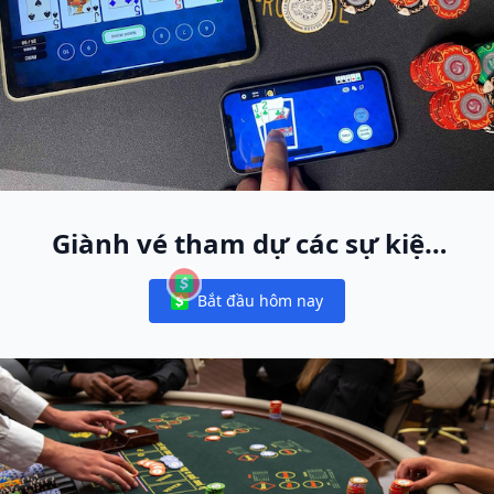
Rồng Bạch Kim - Soi cầu Rồng Bạch Kim 666 VIP miễn phí
- YouTube
- YouTube
Giành vé tham dự các sự kiện
World Poker Free App trực tiếp
nổ hũ
Soi cầu rồng bạch kim là gì?
Bắt đầu hôm nay
toàn cầu
Notifications
Đánh giá về Everygame Poker: Hướng dẫn chơi Poker t
Soi cầu bạch thủ lô miền Bắc 2 nháy hôm nay chính xác
nổ hũ là gì
nổ hũ là gì
nổ hũ
game nổ hũ
game nổ hũ
nổ hũ
Sòng bạc toàn cầu WPT: Một cuộc phiêu lưu đầy thú vị
Tùy chọn thanh toán tại EVERYGAME Poker: Giao dịch nha
Mixcloud
WPT Global vs GGPoker: Bạn nên chọn nền tảng poker nào
Bạch kim mắc hơn vàng bao nhiêu?
RongBachKim - Soi cầu và thống kê xổ số miền bắc Rồng B
Trò chơi roulette lần đầu tiên được chơi ở đâu và khi nào?
Soi Cầu Rồng Bạch Kim Chính Xác 100%
CÔNG TY CỔ PHẦN TẬP ĐOÀN COTANA
Khi nào và tại sao số 0 kép được thêm vào bánh xe roulett
Soi cầu xổ số miền Bắc ngày 21/10/2024 chính xác
Một người phụ nữ hướng dẫn lựa chọn đồ chơi tình dục h
Lễ hội mùa xuân toàn cầu WPT: 7.000.000 đô la giải thưởn
Soi cầu xổ số miền Bắc ngày 21/10/2024 chính xác
Dự đoán XSMB - Soi cầu MB - Dự đoán Xổ số Miền Bắc
Sòng bạc toàn cầu WPT: Một cuộc phiêu lưu đầy thú vị
Bạn có biết trò chơi poker trực tuyến WPTGO
Lớp học Bóng Rổ Cho Trẻ Em Bằng Tiếng Anh tại Hà Nội- 
Rồng Bạch Kim - Phân tích & Thống kê Xổ số Chính Xác Uy T
Rồng Bạch Kim Me Flickr
Tổng giải thưởng của WPT Prime Đài Loan là bao nhiêu
Dự đoán XSMB 12/7 - Soi cầu dự đoán xổ số miền Bắc 
Bạch kim mắc hơn vàng bao nhiêu?
Dự đoán XSMB 2/9/2024 - Soi cầu miền Bắc ngày 2 tháng 9
Điều khoản tiền thưởng toàn cầu của WPT: Tiền mặt được t
Tổng giải thưởng của WPT Prime Đài Loan là bao nhiêu
Rồng Bạch Kim 888 - Soi cầu Rồng Bạch Kim 666 miễn phí c
Rồng Bạch Kim - Soi cầu RBK - XS Rồng Bạch Kim - Infogra
Sách hướng dẫn giải đấu WPT Australia 2024