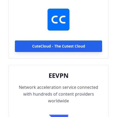
hundreds of content providers worldwide.
With up to 2000Mbps single-line access
capacity and 1000+ high-speed servers
globally, enjoy fast and stable connections
anytime, anywhere.
CuteCloud - The Cutest Cloud
EEVPN
Network acceleration service connected
with hundreds of content providers
worldwide