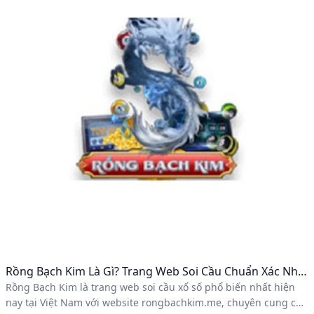
Rồng bạch kim - Soi cầu rồng bạch kim chính xác 100%
Tại sao bạch kim đắt hơn vàng?
Rake Chase là gì?
Soi cầu xổ số miền Bắc ngày 21/10/2024 chính xác
Soi cầu bạch thủ lô miền Bắc 2 nháy hôm nay chính xác
TikTok - Make Your Day
Rồng bạch kim – Soi cầu 247 Rồng bạch kim chốt số MB h
Soi cầu 3 càng – Độc thủ de 3 càng vip hôm nay siêu chuẩ
- YouTube
RongBachKim - Soi cầu và thống kê xổ số miền bắc Rồng B
Ứng dụng sòng bạc trực tuyến hàng đầu năm 2025
WPT Global: Sự lựa chọn hàng đầu cho người chơi poker
Sự ra đời của sòng bạc trực tuyến đã tác động đến trò chơi
Soi cầu rồng bạch kim là gì?
Ứng dụng sòng bạc trực tuyến hàng đầu năm 2025
Dự đoán XSMB 12/9 - Nhận định dự đoán xổ số miền Bắc 1
Đủ điều kiện tham quan Red Dragon Poker Tour Jeju 2025 q
Sự ra đời của sòng bạc trực tuyến đã tác động đến trò chơi
Vui Cùng Dafabet – Khám Phá Thế Giới Cá Cược Đẳng Cấp
Rồng bạch kim – Soi cầu 247 Rồng bạch kim chốt số MB h
Quy tắc mới cho Thiên đường WSOP: Thiết bị điện tử và Hỗ 
TikTok - Make Your Day
Cory Zeidman nhận tội về kế hoạch gian lận cá cược thể th
Top 5 Nhà Cái Uy Tín Nhất Việt Nam 2024
Martin Tsvetanov giành chiến thắng trong sự kiện chính Eu
Rong bach kim – Soi cầu 247 rồng bạch kim chốt số hôm n
- YouTube
Soi cầu dự đoán XSMB chính xác 100 vip hôm nay đánh là t
Lớp học Bóng Rổ Cho Trẻ Em Bằng Tiếng Anh tại Hà Nội- 
Hướng dẫn sự kiện WPT Paris 2024
Rồng Bạch Kim 888 - Soi cầu Rồng Bạch Kim 666 miễn phí c
Hyper Dash trong WPT Global là gì? Đi sâu vào hành động 
Ngày 20-25 tháng 9 năm 2024 Giải vô địch WPT Úc
Hyper Dash trong WPT Global là gì? Đi sâu vào hành động 
Cách giành chiến thắng tại các vị trí trực tuyến vào năm 20
Soi cầu Rồng Bạch Kim chính xác 100 xổ số miền bắc hôm 
- YouTube
Vì sao cá rồng bạch kim có giá 9 tỷ đồng đắt nhất thế giới?
Nguồn gốc của cái tên Roulette là gì?
2025 Vụ nổ WSOP! Các định dạng mới + Giải thưởng lớn ngư
Sòng bạc trực tuyến đáng tin cậy nhất: WPT Global
CÔNG TY CỔ PHẦN TẬP ĐOÀN COTANA
Lịch thi WPT Châu Á Thái Bình Dương 2024-2025
CÔNG TY CỔ PHẦN TẬP ĐOÀN COTANA
Rồng bạch kim - YouTube
Rong bach kim – Soi cầu 247 rồng bạch kim chốt số hôm n
WPT Australia Returns: Thời điểm quan trọng của poker tiề
11 ứng dụng và trò chơi poker hay nhất dành cho Android
- YouTube
Rồng Bạch Kim - Soi cầu Rồng Bạch Kim 666 VIP miễn phí
404 Not Found.
Lô Đẹp Hôm Nay
Top 5 sòng bạc trực tuyến năm 2025: chơi ở đâu và giành c
Rồng Bạch Kim chính xác 100 chốt 3 càng miễn phí hôm na
Đối tác toàn cầu của WPT với Câu lạc bộ bài Poker & Sòng b
Sòng bạc toàn cầu WPT: Một cuộc phiêu lưu đầy thú vị
Rồng bạch kim me - Podcast en iVoox
WPT Global ¥ 110 CN ¥ triệu Chủ nhật Hyper PKO Showdo
Phần thưởng chào mừng mới của WPT Global: lên tới $ 35
- YouTube
Bạch kim được tính như thế nào?
Đối tác toàn cầu của WPT với Câu lạc bộ bài Poker & Sòng b
Rồng Bạch Kim - Soi cầu 247 rồng bạch kim chính xác 100
Hướng Dẫn Soi Cầu Rồng Bạch Kim 666 888 Hôm Nay Cực 
- YouTube
Soi cầu lô chính xác 100 đánh là thắng ngày mai không bao 
Soi cầu xổ số miền Bắc ngày 21/10/2024 chính xác
Game Nổ Hũ: Các Loại Vòng Quay Tính Năng Và Cách Đọc 
Nổ Hũ Là Gì? Giải Thích RTP Volatility Wild Scatter Và Free S
Rồng Bạch Kim Chính Xác 100 - Soi Cầu Rồng Bạch Kim
Soi cầu xổ số miền Bắc ngày 21/10/2024 chính xác
Rồng Bạch Kim - Phân tích & Thống kê Xổ số Chính Xác Uy T
Rồng Bạch Kim 888 - Soi cầu Rồng Bạch Kim 666 miễn phí c
Cá rồng bạch kim là gì?
Bạch kim tính bằng gì?
Bạn có thể chơi WPT Global ở đâu? Các quốc gia được hỗ tr
Rồng bạch kim – Soi cầu 247 Rồng bạch kim chốt số MB h
Ai đã phát minh ra trò chơi roulette?
Soi cầu xổ số miền Bắc ngày 21/10/2024 chính xác
- YouTube
- YouTube
Rồng bạch kim
Thiết kếthi công nội thấtTủ bếpphòng ngủphòng Khách đẹ
Tổng giải thưởng của WPT Prime Đài Loan là bao nhiêu
Công nghệ đã ảnh hưởng đến trò chơi roulette như thế nà
Rồng Bạch Kim - Soi cầu Rồng Bạch Kim hôm nay miễn phí
Rake Chase là gì?
Bạch kim được tính như thế nào?
Rồng Bạch Kim 666: Thống kê Rồng Bạch Kim 666 hôm nay 
Rồng Bạch Kim 888 - Soi cầu MB rồng bạch kim VIP 888 hô
Ngày 20-25 tháng 9 năm 2024 Giải vô địch WPT Úc
Tiêu đề EPT củng cố danh tiếng của Stephen Song như mộ
Những quốc gia nào bị hạn chế trên WPT Global?
Doug Polk phải đối mặt với phản ứng dữ dội khi chơi trong 
Dự đoán XSMB - Soi cầu MB - Dự đoán Xổ số Miền Bắc
WPT Australia Returns: Thời điểm quan trọng của poker tiề
Tiêu đề EPT củng cố danh tiếng của Stephen Song như mộ
Ngôi sao đang lên của Brazil gây sốc cho tất cả mọi người
Dự đoán Xổ Số Miền Bắc - Rồng Bạch Kim cầu bạch thủ thốn
Rồng Bạch Kim 29/12/2018: Nhận định soi cầu XSMB thứ 7 
Các giải đấu poker trực tuyến hàng đầu để xem và chơi và
Dự đoán XSMB 13/9 - Bình luận dự đoán xổ số miền Bắc 13
Rồng Bạch Kim 777 – rong bach kim 8899 lô 2 nháy MB – Dà
Soi cầu xổ số miền Bắc ngày 21/10/2024 chính xác
Rồng Bạch Kim 777 – rong bach kim 8899 lô 2 nháy MB – Dà
Rồng Bạch Kim Chính Xác 100 - Soi Cầu Rồng Bạch Kim
Rồng Bạch Kim Chính Xác 100
Soi cầu xổ số miền Bắc ngày 21/10/2024 chính xác
Trò chơi roulette lần đầu tiên được chơi ở đâu và khi nào?
Không có tiền gửi miễn phí tại WPT Global - chơi mà không 
Bạn có biết trò chơi poker trực tuyến WPTGO
Rồng Bạch Kim Soi Cầu
Soi cầu dự đoán XSMB chính xác 100 vip hôm nay đánh là t
Phần thưởng chào mừng mới của WPT Global: lên tới $ 35
Rồng Bạch Kim - Phân tích & Thống kê Xổ số Chính Xác Uy T
Soi Cầu Xsmb 247 – Soi Cầu Ngày 04/09/2024 - chốt số đẹp 
Doug Polk phải đối mặt với phản ứng dữ dội khi chơi trong 
Bạch kim mắc hơn vàng bao nhiêu?
Dự đoán XSMB 11/9 - Nhận định dự đoán xổ số miền Bắc 1
Soi cầu MB rồng bạch kim chính xác 100% chi tiết nhất Wix
Bạch kim tính bằng gì?
Rồng Bạch Kim Chính Xác 100
Bạch kim khác gì vàng trắng?
- YouTube
Doug Polk phải đối mặt với phản ứng dữ dội khi chơi trong 
Một số vụ bê bối và tranh cãi nổi tiếng về roulette trong suốt
Soi Cầu Xsmb 247 – Soi Cầu Ngày 04/09/2024 - chốt số đẹp 
Soi cầu XSMB 31-8 - Dự đoán xổ số miền bắc hôm nay ngày
Sòng bạc trực tuyến đáng tin cậy nhất: WPT Global
Rồng Bạch Kim 888 (@rbk888) - Sketchfab
- YouTube
Soi cầu Rồng Bạch Kim chính xác 100 miễn phí
Máy đánh bạc trả tiền thật mà không cần đặt cọc Chơi miễn
Phil Ivey tổ chức trò chơi gặp gỡ lễ hội tại Wynn Las Vegas
Nổ Hũ Là Gì? Giải Thích RTP Volatility Wild Scatter Và Free S
Quảng cáo mới nhất của WPT Global: vé cho một số tiền ch
Rồng Bạch Kim - Soi cầu Rồng Bạch Kim 666 VIP miễn phí
Rồng Bạch Kim chính xác 100 chốt 3 càng miễn phí hôm na
Rồng Bạch Kim Chính Xác 100 - Soi Cầu Rồng Bạch Kim
Soi cầu xổ số miền Bắc ngày 21/10/2024 chính xác
Soi cầu rồng bạch kim là gì?
- YouTube
Soi cầu Rồng Bạch Kim chính xác 100 xổ số miền bắc hôm 
Cá rồng bạch kim là gì?
- YouTube
Cách tải xuống WPTGO và bắt đầu
- YouTube
- YouTube
Vincent Meli tăng lên 100.000 với K♣️ J♣️ Francois Tosques Call
CÔNG TY CỔ PHẦN TẬP ĐOÀN COTANA
Sự ra đời của sòng bạc trực tuyến đã tác động đến trò chơi
404 Not Found.
Game Quay Hũ: Cách Chọn Chủ Đề Cơ Chế Và Chế Độ Chơi
Giới Thiệu Casino Online Vip79
Vì sao cá rồng bạch kim có giá 9 tỷ đồng đắt nhất thế giới?
Nổ Hũ Đổi Thưởng: Cách Kiểm Tra Số Dư Điều Kiện Và Rủi 
CÔNG TY CỔ PHẦN TẬP ĐOÀN COTANA
Mixcloud
Soi cầu Rồng Bạch Kim chính xác 100 miễn phí
Sự trở lại của Shevliakov giành giải thưởng hàng triệu eu
Rồng Bạch Kim 666: Thống kê Rồng Bạch Kim 666 hôm nay 
Những quốc gia nào có thể chơi WPTGlobal vào năm 2024?
Một phát bắn - Giải đấu Freezeout của WPT Global
Ngôi sao đang lên của Brazil gây sốc cho tất cả mọi người
Bạch kim tính bằng gì?
Rồng bạch kim - Soi cầu rồng bạch kim chính xác 100%
Giải vô địch WPT khơi dậy tinh thần của huyền thoại Poker
Sự ra đời của sòng bạc trực tuyến đã tác động đến trò chơi
Tại sao bạch kim đắt hơn vàng?
Quảng cáo mới nhất của WPT Global: vé cho một số tiền ch
- YouTube
Bạch kim có giá trị như thế nào?
Soi Cầu Xsmb 247 – Soi Cầu Ngày 07/09/2024 - Chốt số đẳn
Rồng Bạch Kim 666: Thống kê Rồng Bạch Kim 666 hôm nay 
- YouTube
Rồng Bạch Kim - Soi cầu 247 rồng bạch kim chính xác 100
CÔNG TY CỔ PHẦN TẬP ĐOÀN COTANA
Bạn không thể tải xuống và chơi WPT Poker Global ở các qu
Rồng Bạch Kim Chính Xác 100 - Soi Cầu Rồng Bạch Kim
Soi cầu rồng bạch kim là gì?
NewsPicks - Rồng Bạch Kim
Dự đoán XSMB 13/9 - Bình luận dự đoán xổ số miền Bắc 13
Rồng bạch kim - YouTube
Bạch kim có giá trị như thế nào?
Soi Cầu Rồng Bạch Kim Chính Xác 100% Hôm Nay
Rồng Bạch Kim Chính Xác 100
Soi cầu xổ số miền Bắc ngày 21/10/2024 chính xác
CÔNG TY CỔ PHẦN TẬP ĐOÀN COTANA
Sử dụng đô la hộ chiếu toàn cầu WPT để vào các sự kiện cổ
404 Not Found.
CÔNG TY CỔ PHẦN TẬP ĐOÀN COTANA
Rồng Bạch Kim 888 - Soi cầu Rồng Bạch Kim 666 miễn phí c
Phil Ivey tổ chức trò chơi gặp gỡ lễ hội tại Wynn Las Vegas
404 Not Found.
Rong Bach-Kim
Bitstarz không cần tiền thưởng lên tới 5 BTC và 200 vòng q
Nổ Hũ Đổi Thưởng: Cách Kiểm Tra Số Dư Điều Kiện Và Rủi 
TP trong WPT poker là gì?
Rồng Bạch Kim 777 chính xác 100 - Rong bach kim 8899 - D
Martin Tsvetanov giành chiến thắng trong sự kiện chính Eu
Bạch kim tính bằng gì?
Soi cầu MB rồng bạch kim chính xác 100% chi tiết nhất Wix
22bet – Trải Nghiệm Cá Cược Trực Tuyến Đẳng Cấp
Dự đoán XSMB 12/7 - Soi cầu dự đoán xổ số miền Bắc 12/7
404 Not Found.
Soi cầu Rồng Bạch Kim chính xác 100 miễn phí
Trò chơi roulette lần đầu tiên được chơi ở đâu và khi nào?
Dự đoán Xổ Số Miền Bắc - Rồng Bạch Kim cầu bạch thủ thốn
Mẹo mới toàn cầu của WPT: Xem trước cá cược tuần 6 của
Rồng Bạch Kim - Phân tích & Thống kê Xổ số Chính Xác Uy T
Nguồn gốc của cái tên Roulette là gì?
Soi cầu rồng bạch kim (soicaurongbachkim) Filmow
Bạch kim tính bằng gì?
Rồng Bạch Kim chính xác 100 chốt 3 càng miễn phí hôm na
22bet – Trải Nghiệm Cá Cược Trực Tuyến Đẳng Cấp
Giới Thiệu Casino Online Vip79
NewsPicks - Rồng Bạch Kim
Dự đoán Xổ Số Miền Bắc - Rồng Bạch Kim cầu bạch thủ thốn
Dự đoán XSMB 6/9 - Bình luận dự đoán xổ số miền Bắc 6/9/
Dự đoán XSMB 14/9 - Bình luận dự đoán xổ số miền Bắc 14
Soi cầu xổ số miền Bắc ngày 21/10/2024 chính xác
Soi cầu Rồng Bạch Kim chính xác 100 hôm nay
Soi cầu lô chính xác 100 đánh là thắng ngày mai không bao 
Sách hướng dẫn giải đấu WPT Playground 2024
Sòng bạc toàn cầu WPT: Một cuộc phiêu lưu đầy thú vị
Lịch thi WPT Châu Á Thái Bình Dương 2024-2025
Hyper Dash trong WPT Global là gì? Đi sâu vào hành động 
Bmy88-Kagame
11 ứng dụng và trò chơi poker hay nhất dành cho Android
Giải vô địch WPT Prime trở lại với Jereld Sam Shining
Các giải đấu hàng ngày từ WPT Global
Một phát bắn - Giải đấu Freezeout của WPT Global
Rồng Bạch Kim Soi Cầu
Rồng Bạch Kim - Soi cầu Rồng Bạch Kim 666 VIP miễn phí
Nổ Hũ Đổi Thưởng: Cách Kiểm Tra Số Dư Điều Kiện Và Rủi 
CÔNG TY CỔ PHẦN TẬP ĐOÀN COTANA
Chơi Game Bài Tiến Lên Miền Nam Miễn Phí
Cách chơi WPT Global trên máy tính của bạn 2024
Đánh Lô Là Gì? Bí Quyết Thắng Lớn Siêu Dễ Cho Tân Thủ!
2025 Vụ nổ WSOP! Các định dạng mới + Giải thưởng lớn ngư
2025 Vụ nổ WSOP! Các định dạng mới + Giải thưởng lớn ngư
WPT Global từ Chủ nhật Hyper PKO Showdown: Mua thấp p
Soi cầu Dự Đoán XSMB chính xác 100 hôm nay - Số Đẹp Miễ
- YouTube
Tôi có thể chơi GGPoker ở Mỹ không?
Ngày 20-25 tháng 9 năm 2024 Giải vô địch WPT Úc
Rồng Bạch Kim Soi Cầu
Dự báo xổ số hôm nay với phương pháp Rồng Bạch Kim
- YouTube
Công nghệ đã ảnh hưởng đến trò chơi roulette như thế nà
Giải vô địch WPT khơi dậy tinh thần của huyền thoại Poker
Dự đoán Xổ Số Miền Bắc - Rồng Bạch Kim cầu bạch thủ thốn
Soi cầu rồng bạch kim (soicaurongbachkim) Filmow
Bạch kim tính bằng gì?
Soi Cầu Dự Đoán XSMB Chính Xác 100 Miễn Phí
Bạn không thể tải xuống và chơi WPT Poker Global ở các qu
Rong bach kim – Soi cầu 247 rồng bạch kim chốt số hôm n
Texas Holdem Flop có nghĩa là gì?
Cảnh báo từ hệ thống
Soi cầu rồng bạch kim là gì?
Không có tiền gửi miễn phí tại WPT Global - chơi mà không 
Nhà tài trợ Tiêu đề WPT Global Now cho Triton Poker Super 
Ai đã phát minh ra trò chơi roulette?
Bạn không thể tải xuống và chơi WPT Poker Global ở các qu
Top 5 Nhà Cái Uy Tín Nhất Việt Nam 2024
Rồng bạch kim 888 - Soi cầu rồng bạch kim chính xác 100
Kinh Nghiệm Cầu Lô Rồng Bạch Kim Chính Xác 100 Hôm Na
- YouTube
Tôi có thể chơi GGPoker ở Mỹ không?
- YouTube
Bạch kim tính bằng gì?
Timothy Chung: Từ tiệc sinh nhật đến nhà vô địch WPT Pri
Soi cầu xổ số miền Bắc ngày 21/10/2024 chính xác
Ai có nhiều vòng tay WSOP nhất?
Cách chơi WPT Global trên máy tính của bạn 2024
Rồng Bạch Kim Chính Xác 100 - Soi Cầu Rồng Bạch Kim
Ngôi sao đang lên của Brazil gây sốc cho tất cả mọi người
Rồng Bạch Kim Chính Xác 100 - Soi Cầu Rồng Bạch Kim
Poker toàn cầu có phải là tiền thật không?
Martin Tsvetanov giành chiến thắng trong sự kiện chính Eu
NewsPicks - Rồng Bạch Kim
Cách giành chiến thắng tại trực tuyến Blackjack: Chiến lượ
Bạn có biết trò chơi poker trực tuyến WPTGO
- YouTube
- YouTube
Không có tiền gửi miễn phí tại WPT Global - chơi mà không 
Hyper Dash trong WPT Global là gì? Đi sâu vào hành động 
Điều khoản tiền thưởng toàn cầu của WPT: Tiền mặt được t
Bạch kim mắc hơn vàng bao nhiêu?
Thiết kếthi công nội thấtTủ bếpphòng ngủphòng Khách đẹ
Rồng Bạch Kim 555 – MIDI.org
Soi cầu xổ số miền Bắc ngày 21/10/2024 chính xác
Rong bach kim – Soi cầu 247 rồng bạch kim chốt số hôm n
Rong bach kim – Soi cầu 247 rồng bạch kim chốt số hôm n
Soi cầu Dự Đoán XSMB chính xác 100 hôm nay - Số Đẹp Miễ
Cảnh báo từ hệ thống
Một số vụ bê bối và tranh cãi nổi tiếng về roulette trong suốt
Cách bắt đầu chơi bài xì phé trực tuyến vào năm 2025: Hư
Quy tắc mới cho Thiên đường WSOP: Thiết bị điện tử và Hỗ 
Rồng Bạch Kim 888 - Soi cầu Rồng Bạch Kim 666 miễn phí c
Soi cầu lô chính xác 100 đánh là thắng ngày mai không bao 
- YouTube
Rồng Bạch Kim Chính Xác 100 - Soi Cầu Rồng Bạch Kim
- YouTube
James Obst giành chức vô địch WPT Australia và giành được
Lịch trình giải đấu toàn cầu WPT 2025
Tổng giải thưởng của WPT Prime Đài Loan là bao nhiêu
Bạch kim tính bằng gì?
Các giải đấu poker trực tuyến hàng đầu để xem và chơi và
Vì sao cá rồng bạch kim có giá 9 tỷ đồng đắt nhất thế giới?
Thống kê xổ số miền Bắc - Rồng Bạch Kim
Bạch kim khác gì vàng trắng?
Soi cầu rồng bạch kim là gì?
Mixcloud
WPT Global tổ chức sự kiện ở những quốc gia và khu vực n
Sòng bạc trực tuyến đáng tin cậy nhất: WPT Global
Rồng Bạch Kim 888 (@rbk888) - Sketchfab
Rồng bạch kim 888 - Soi cầu rồng bạch kim chính xác 100
Hướng Dẫn Chi Tiết Về Fun88 Đăng Nhập
Tôi có thể chơi GGPoker ở Mỹ không?
Rồng Bạch Kim - Phân tích & Thống kê Xổ số Chính Xác Uy T
Bạch kim có giá trị như thế nào?
Rồng Bạch Kim 777 chính xác 100 - Rong bach kim 8899 - D
WPT Global ¥ 110 CN ¥ triệu Chủ nhật Hyper PKO Showdo
XSMN - Kết Quả Xổ Số Miền Nam - KQXSMN - SXMN Hôm N
- YouTube
Rồng Bạch Kim chính xác 100 - Soi cầu hôm nay chuẩn xác
- YouTube
Ngày 20-25 tháng 9 năm 2024 Giải vô địch WPT Úc
- YouTube
Rồng bạch kim
Giới Thiệu Casino Online BK8
Dự đoán XSMB 11/9 - Nhận định dự đoán xổ số miền Bắc 1
Soi Cầu Xsmb 247 – Soi Cầu Ngày 07/09/2024 - Chốt số đẳn
Dự đoán Xổ Số Miền Bắc - Rồng Bạch Kim cầu bạch thủ thốn
Soi cầu XSMB 4-9 - Dự đoán xổ số miền bắc hôm nay ngày 4
Dự đoán XSMB 14/9 - Bình luận dự đoán xổ số miền Bắc 14
Doug Polk phải đối mặt với phản ứng dữ dội khi chơi trong 
TikTok - Make Your Day
Soi cầu rồng bạch kim là gì?
Martin Tsvetanov giành chiến thắng trong sự kiện chính Eu
Soi cầu MB - Dự đoán XSMB - Dự đoán xổ số miền Bắc hôm
Là poker trực tuyến được gian lận?
Rồng Bạch Kim - Soi cầu Rồng Bạch Kim 666 VIP miễn phí
Lớp học Bóng Rổ Cho Trẻ Em Bằng Tiếng Anh tại Hà Nội- 
Soi cầu 3 càng – Độc thủ de 3 càng vip hôm nay siêu chuẩ
- YouTube
Chơi Tiến Lên Miền Nam Offline: Hướng Dẫn Tải Game và C
- YouTube
Rong bach kim – Soi cầu 247 rồng bạch kim chốt số hôm n
Mixcloud
Sòng bạc tiền thưởng hàng đầu không có tiền gửi vào năm 
Điều khoản tiền thưởng toàn cầu của WPT: Tiền mặt được t
Rồng Bạch Kim Me Flickr
Trò chơi roulette lần đầu tiên được chơi ở đâu và khi nào?
Soi cầu XSMB 4-9 - Dự đoán xổ số miền bắc hôm nay ngày 4
Rồng Bạch Kim Chính Xác 100
Lớp học Bóng Rổ Cho Trẻ Em Bằng Tiếng Anh tại Hà Nội- 
- YouTube
Soi cầu rồng bạch kim là gì?
- YouTube
Texas Holdem Flop có nghĩa là gì?
- YouTube
Rồng bạch kim – Soi cầu 247 Rồng bạch kim chốt số MB h
Đủ điều kiện tham quan Red Dragon Poker Tour Jeju 2025 q
Soi cầu dự đoán XSMB chính xác 100 vip hôm nay đánh là t
Bạch kim tính bằng gì?
Soi cầu dự đoán XSMB chính xác 100 vip hôm nay đánh là t
NewsPicks - Rồng Bạch Kim
Giải vô địch thế giới WPT 2024 khai mạc tại Wynn Las Vegas:
Rồng Bạch Kim 888 - Soi cầu MB rồng bạch kim VIP 888 hô
Soi cầu xổ số miền Bắc ngày 21/10/2024 chính xác
Không có tiền gửi miễn phí tại WPT Global - chơi mà không 
Soi cầu Rồng Bạch Kim chính xác 100 xổ số miền bắc hôm 
- YouTube
Ai đã phát minh ra trò chơi roulette?
Vì sao cá rồng bạch kim có giá 9 tỷ đồng đắt nhất thế giới?
Rồng Bạch Kim Chính Xác 100 - Soi Cầu Rồng Bạch Kim
Ngày 20-25 tháng 9 năm 2024 Giải vô địch WPT Úc
Sách hướng dẫn giải đấu WPT Playground 2024
Rồng Bạch Kim Là Gì? Trang Web Soi Cầu Chuẩn Xác Nhất 2026
Rồng Bạch Kim là trang web soi cầu xổ số phổ biến nhất hiện
nay tại Việt Nam với website rongbachkim.me, chuyên cung cấp