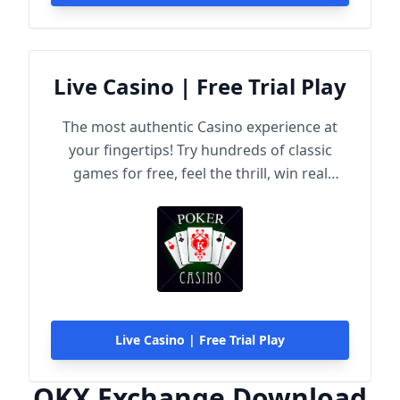
Live Casino | Free Trial Play
The most authentic Casino experience at
your fingertips! Try hundreds of classic
games for free, feel the thrill, win real
rewards!
Live Casino | Free Trial Play
OKX Exchange Download