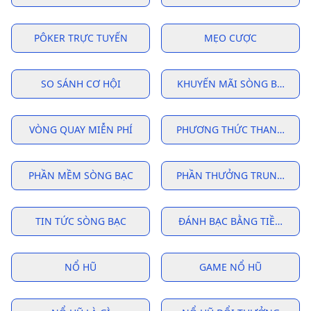
PÔKER TRỰC TUYẾN
MẸO CƯỢC
SO SÁNH CƠ HỘI
KHUYẾN MÃI SÒNG BẠC
VÒNG QUAY MIỄN PHÍ
PHƯƠNG THỨC THANH TOÁ
PHẦN MỀM SÒNG BẠC
PHẦN THƯỞNG TRUNG THÀ
TIN TỨC SÒNG BẠC
ĐÁNH BẠC BẰNG TIỀN THẬT
nổ hũ
nổ hũ
nổ hũ
game quay hũ
nổ hũ đổi thưởng
NỔ HŨ
GAME NỔ HŨ
Soi cầu xổ số miền Bắc ngày 21/10/2024 chính xác
Chuyên gia dự đoán rồng bạch kim hướng dẫn bắt lô kép 
2025 Vụ nổ WSOP! Các định dạng mới + Giải thưởng lớn n
Dự đoán XSMB 12/9 - Nhận định dự đoán xổ số miền Bắc
Hyper Dash trong WPT Global là gì? Đi sâu vào hành độn
Dự đoán Xổ Số Miền Bắc - Rồng Bạch Kim cầu bạch thủ th
Rồng Bạch Kim 777 – rong bach kim 8899 lô 2 nháy MB – 
Dự đoán XSMB 11/9 - Nhận định dự đoán xổ số miền Bắc
Rồng Bạch Kim - 小説投稿エブリスタ
Soi Cầu Rồng Bạch Kim Chính Xác 100% Hôm Nay
Soi cầu xổ số miền Bắc ngày 21/10/2024 chính xác
Rồng Bạch Kim - Soi cầu Rồng Bạch Kim hôm nay miễn ph
Soi cầu Rồng Bạch Kim chính xác 100 xổ số miền bắc hô
Ngôi sao đang lên của Brazil gây sốc cho tất cả mọi ngư
Rồng Bạch Kim 777 – rong bach kim 8899 lô 2 nháy MB – 