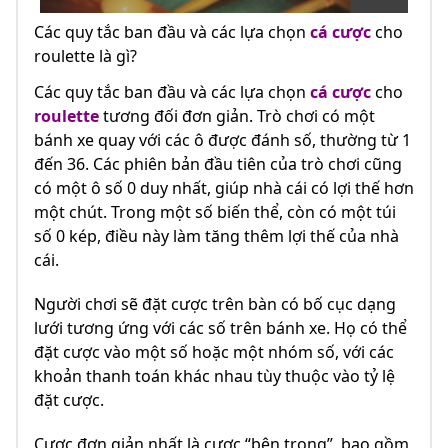
Bạch kim được tính như thế nào?
Nổ Hũ Đổi Thưởng: Cách Kiểm Tra Số Dư Điều Kiện Và Rủi 
Các quy tắc ban đầu và các lựa chọn
cá cược
cho
Đối tác toàn cầu của WPT với Câu lạc bộ bài Poker & Sòng b
Rồng Bạch Kim chính xác 100 - Soi cầu hôm nay chuẩn xác
roulette là gì?
Vincent Meli tăng lên 100.000 với K♣️ J♣️ Francois Tosques Call
Rồng Bạch Kim - Soi cầu 247 rồng bạch kim chính xác 100
Đủ điều kiện cho sự kiện chính của WPT Global thông qua 
Tôi có thể chơi GGPoker ở Mỹ không?
Các quy tắc ban đầu và các lựa chọn
cá cược
cho
- YouTube
Rồng bạch kim - Soi cầu rồng bạch kim chính xác 100%
roulette
tương đối đơn giản. Trò chơi có một
Tiêu đề EPT củng cố danh tiếng của Stephen Song như mộ
Game Quay Hũ: Cách Chọn Chủ Đề Cơ Chế Và Chế Độ Chơi
bánh xe quay với các ô được đánh số, thường từ 1
Rồng Bạch Kim - Soi cầu Rồng Bạch Kim hôm nay miễn phí
Rồng Bạch Kim - Soi cầu Rồng Bạch Kim 666 VIP miễn phí
đến 36. Các phiên bản đầu tiên của trò chơi cũng
Rồng Bạch Kim - Soi cầu RBK - XS Rồng Bạch Kim - Infogra
- YouTube
có một ô số 0 duy nhất, giúp nhà cái có lợi thế hơn
một chút. Trong một số biến thể, còn có một túi
số 0 kép, điều này làm tăng thêm lợi thế của nhà
cái.
Người chơi sẽ đặt cược trên bàn có bố cục dạng
lưới tương ứng với các số trên bánh xe. Họ có thể
đặt cược vào một số hoặc một nhóm số, với các
khoản thanh toán khác nhau tùy thuộc vào tỷ lệ
đặt cược.
Cược đơn giản nhất là cược “bên trong”, bao gồm