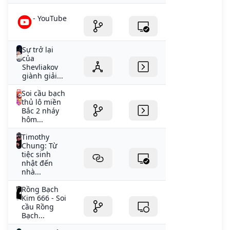
- YouTube
Sự trở lại
của
Shevliakov
giành giải...
Soi cầu bạch
thủ lô miền
Bắc 2 nháy
hôm...
Timothy
Chung: Từ
tiệc sinh
nhật đến
nhà...
Rồng Bạch
Kim 666 - Soi
cầu Rồng
Bạch...