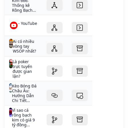
Kim 666:
Thống kê
Rồng Bạch...
- YouTube
Ai có nhiều
vòng tay
WSOP nhất?
Là poker
trực tuyến
được gian
lận?
Kèo Bóng Đá
Châu Âu:
Hướng Dẫn
Chi Tiết...
Vì sao cá
rồng bạch
kim có giá 9
tỷ đồng...