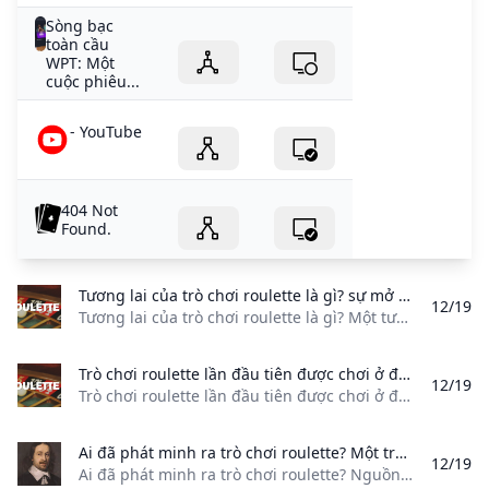
Sòng bạc
toàn cầu
WPT: Một
cuộc phiêu...
- YouTube
404 Not
Found.
nổ hũ là gì
nổ hũ
nổ hũ
Tương lai của trò chơi roulette là gì? sự mở rộng liên tục của tiền điện tử và công nghệ chuỗi khối cũng có thể có tác động đáng kể đến tương lai của roulette. Khi ngày càng nhiều người chơi tìm cách thực hiện các giao dịch an toàn và ẩn danh có thể chúng ta sẽ thấy nhiều sòng bạc trực tuyến chấp nhận tiền điện tử như Bitcoin làm hình thức thanh toán.
404 Not Found.
12/19
Nhà tài trợ Tiêu đề WPT Global Now cho Triton Poker Super 
- YouTube
Tương lai của trò chơi roulette là gì? Một tương lai tiềm năng cho roulette là sự tích hợp của công nghệ thực tế ảo và tăng cường. Điều này sẽ cho phép người chơi đắm mình trong môi trường sòng bạc ảo và tận hưởng trải nghiệm chơi game thực tế và hấp dẫn hơn. Một tương lai tiềm năng khác cho roulette là sự phát triển liên tục của trò chơi trực tuyến.
Soi Cầu Xsmb 247 – Soi Cầu Ngày 04/09/2024 - chốt số đẹ
Cá rồng bạch kim là gì?
Dự đoán XSMB 13/9 - Bình luận dự đoán xổ số miền Bắc 13
Nguồn gốc của cái tên Roulette là gì?
Dự đoán XSMB 13/9 - Bình luận dự đoán xổ số miền Bắc 13
Soi cầu Rồng Bạch Kim chính xác 100 xổ số miền bắc hôm 
Trò chơi roulette lần đầu tiên được chơi ở đâu và khi nào? Trò chơi mà chúng ta biết ngày nay xuất hiện lần đầu tiên ở Paris vào năm 1796 và nhanh chóng trở nên phổ biến khắp châu Âu đặc biệt là tại các sòng bạc ở Monte Carlo. Việc Francois và Louis Blanc bổ sung số 0 vào giữa thế kỷ 19 đã giúp tăng tỷ lệ lợi nhuận nhà cái và làm cho trò chơi mang lại nhiều lợi nhuận hơn cho các sòng bạc.
Game Quay Hũ: Cách Chọn Chủ Đề Cơ Chế Và Chế Độ Ch
12/19
Tương lai của trò chơi roulette là gì?
Sử dụng đô la hộ chiếu toàn cầu WPT để vào các sự kiện cổ
Trò chơi roulette lần đầu tiên được chơi ở đâu và khi nào? Trò chơi mà chúng ta biết ngày nay xuất hiện lần đầu tiên ở Paris vào năm 1796 và nhanh chóng trở nên phổ biến khắp châu Âu, đặc biệt là tại các sòng bạc ở Monte Carlo. Việc Francois và Louis Blanc bổ sung số 0 vào giữa thế kỷ 19 đã giúp tăng tỷ lệ lợi nhuận nhà cái và làm cho trò chơi mang lại nhiều lợi nhuận hơn cho các sòng bạc.
Rồng bạch kim 999 chính xác 100 qua soi cầu mb 247.
- YouTube
Soi cầu Rồng Bạch Kim chính xác 100 hôm nay
Quảng cáo mới nhất của WPT Global: vé cho một số tiền 
Cuộc thi Discord nóng lên: Hãy tham gia hành động!
Soi cầu xổ số miền Bắc ngày 21/10/2024 chính xác
Ai đã phát minh ra trò chơi roulette? Một trong những giả thuyết phổ biến nhất là trò chơi này được phát minh bởi nhà toán học người Pháp tên là Blaise Pascal vào thế kỷ 17. Theo lý thuyết này Pascal đang cố gắng phát triển một cỗ máy chuyển động vĩnh viễn thì vô tình tạo ra bánh xe roulette. Mặc dù câu chuyện này được lưu truyền rộng rãi nhưng có rất ít bằng chứng cụ thể chứng minh nó.
WPT Global: Sự lựa chọn hàng đầu cho người chơi poker
12/19
Soi cầu MB rồng bạch kim chính xác 100% chi tiết nhất Wix
Đối tác toàn cầu của WPT với Câu lạc bộ bài Poker & Sòng b
Ai đã phát minh ra trò chơi roulette? Nguồn gốc chính xác của roulette là chủ đề gây nhiều tranh cãi và suy đoán giữa các nhà sử học và những người đam mê cờ bạc. Mặc dù không có sự đồng thuận rõ ràng về người phát minh ra trò chơi, vẫn tồn tại một số giả thuyết liên quan đến việc tạo ra trò chơi. Một trong những giả thuyết phổ biến nhất là trò chơi này được phát minh bởi nhà toán học người Pháp tên là Blaise Pascal vào thế kỷ 17.
- YouTube