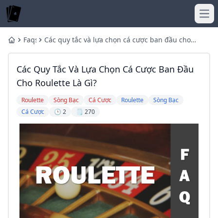
Ope
Faqs
Các quy tắc và lựa chọn cá cược ban đầu cho
Home
roulette là gì?
nổ hũ
game quay hũ
Các Quy Tắc Và Lựa Chọn Cá Cược Ban Đầu
NewsPicks - Rồng Bạch Kim
Khi nào và tại sao số 0 kép được thêm vào bánh xe roulett
- YouTube
TP trong WPT poker là gì?
Cho Roulette Là Gì?
Bmy88-Kagame
Dự đoán Xổ Số Miền Bắc - Rồng Bạch Kim cầu bạch thủ thốn
Roulette
Sòng Bạc
Cá Cược
Roulette
Sòng Bạc
Texas Holdem Flop có nghĩa là gì?
- YouTube
Cá Cược
🕒 2
🗒️ 270
WPT Global ¥ 110 CN ¥ triệu Chủ nhật Hyper PKO Showdo
Cách bắt đầu chơi bài xì phé trực tuyến vào năm 2025: Hư
- YouTube
Đối tác toàn cầu của WPT với Câu lạc bộ bài Poker & Sòng b
Đủ điều kiện cho sự kiện chính của WPT Global thông qua 
- YouTube
Soi cầu rồng bạch kim (soicaurongbachkim) Filmow
Cory Zeidman nhận tội về kế hoạch gian lận cá cược thể th
Thiết kếthi công nội thấtTủ bếpphòng ngủphòng Khách đẹ
Dự đoán XSMB 11/9 - Nhận định dự đoán xổ số miền Bắc 1
Giới Thiệu Casino Online Vip79
Rồng Bạch Kim chính xác 100 - Soi cầu hôm nay chuẩn xác
game quay hũ
nổ hũ đổi thưởng
Phil Ivey tổ chức trò chơi gặp gỡ lễ hội tại Wynn Las Vegas
Bạch kim có giá trị như thế nào?
WPT Global Million Hyper PKO Showdown: Chi tiết & Hướng
Rồng Bạch Kim 888 - Soi cầu Rồng Bạch Kim 666 miễn phí c