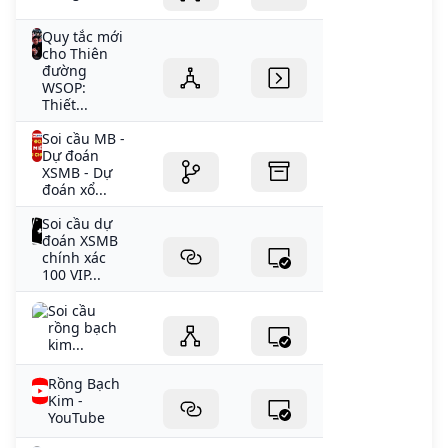
Quy tắc mới
cho Thiên
đường
WSOP:
Thiết...
Soi cầu MB -
Dự đoán
XSMB - Dự
đoán xổ...
Soi cầu dự
đoán XSMB
chính xác
100 VIP...
Soi cầu
rồng bạch
kim...
Rồng Bạch
Kim -
YouTube