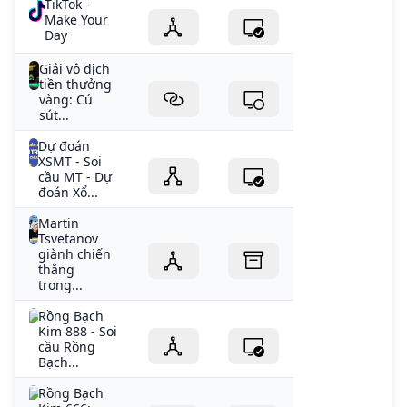
TikTok -
Đối tác toàn cầu của WPT với Câu lạc bộ bài Poker & Sòng
Make Your
Day
Một phát bắn - Giải đấu Freezeout của WPT Global
Giải vô địch tiền thưởng vàng: Cú sút hàng tuần của bạn
Giải vô địch
Nguồn gốc của cái tên Roulette là gì?
tiền thưởng
vàng: Cú
Máy đánh bạc trả tiền thật mà không cần đặt cọc Chơi mi
sút...
WSOP USA Top 8 Câu hỏi thường gặp
Một số vụ bê bối và tranh cãi nổi tiếng về roulette trong s
Dự đoán
XSMT - Soi
cầu MT - Dự
đoán Xổ...
Martin
Tsvetanov
giành chiến
thắng
trong...
Rồng Bạch
Kim 888 - Soi
cầu Rồng
Bạch...
Rồng Bạch