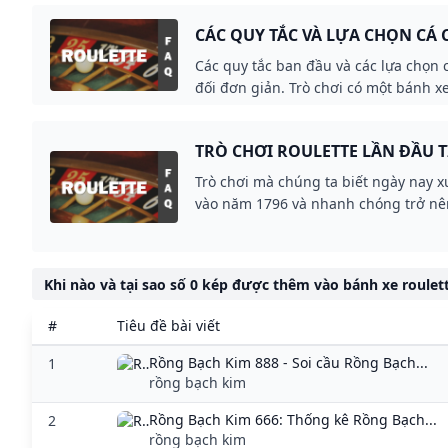
- YouTube
Game Quay Hũ: Cách Chọn Chủ Đề Cơ Chế Và Chế Đ
Rồng Bạch Kim - YouTube
Bitstarz không cần tiền thưởng lên tới 5 BTC và 200
Rồng Bạch Kim - Soi cầu Rồng Bạch Kim hôm nay mi
Cảnh báo từ hệ thống
CÁC QUY TẮC VÀ LỰA CHỌN CÁ
Soi cầu lô chính xác 100 đánh là thắng ngày mai khô
Rong Bach-Kim
Hướng dẫn rút tiền toàn cầu của WPT: Tiền mặt đượ
Chơi bài xì phé trực tuyến trên Android: Hướng dẫn
Sách hướng dẫn giải đấu WPT Playground 2024
ROULETTE LÀ GÌ?
Top 5 Nhà Cái Uy Tín Nhất Việt Nam 2024
Rồng Bạch Kim - Soi cầu Rồng Bạch Kim hôm nay mi
Soi cầu bạch thủ lô miền Bắc 2 nháy hôm nay chính 
Các quy tắc ban đầu và các lựa chọn 
Ai đã phát minh ra trò chơi roulette?
WSOP USA Top 8 Câu hỏi thường gặp
Rồng Bạch Kim Soi Cầu
- YouTube
Luật Chơi Poker Online tại DA88
đối đơn giản. Trò chơi có một bánh x
Dự đoán XSMB 12/9 - Nhận định dự đoán xổ số miền
Dự báo xổ số hôm nay với phương pháp Rồng Bạch 
Rồng bạch kim – Soi cầu 247 Rồng bạch kim chốt s
thường từ 1 đến 36. Các phiên bản đầ
Top 5 sòng bạc trực tuyến năm 2025: chơi ở đâu và g
Soi cầu bạch thủ lô miền Bắc 2 nháy hôm nay chính 
Soi cầu xổ số miền Bắc ngày 21/10/2024 chính xác
một ô số 0 duy nhất giúp nhà cái có l
TRÒ CHƠI ROULETTE LẦN ĐẦU 
một số biến thể còn có một túi số 0 k
Phần thưởng chào mừng mới của WPT Global: lên tớ
VÀ KHI NÀO?
thế của nhà cái.
Giải vô địch tiền thưởng vàng: Cú sút hàng tuần của
Trò chơi mà chúng ta biết ngày nay xu
Paulius Plausinaitis thắng GGMmillion$ SHR với số t
vào năm 1796 và nhanh chóng trở nê
biệt là tại các sòng bạc ở Monte Carlo
bổ sung số 0 vào giữa thế kỷ 19 đã gi
cái và làm cho trò chơi mang lại nhi
Khi nào và tại sao số 0 kép được thêm vào bánh xe roule
bạc.
game nổ hũ
#
Tiêu đề bài viết
Trò chơi roulette lần đầu tiên được chơi ở đâu và khi n
Rồng Bạch Kim 888 - Soi cầu Rồng Bạch...
1
Cách chơi WPT Global trên máy tính của bạn 2024
rồng bạch kim
Soi cầu XSMB 4-9 - Dự đoán xổ số miền bắc hôm nay ng
Soi cầu lô chính xác 100 đánh là thắng ngày mai không 
Rồng Bạch Kim 666: Thống kê Rồng Bạch...
2
WPT Global Million Hyper PKO Showdown: Chi tiết & H
rồng bạch kim