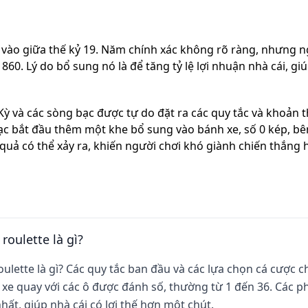
vào giữa thế kỷ 19. Năm chính xác không rõ ràng, nhưng n
. Lý do bổ sung nó là để tăng tỷ lệ lợi nhuận nhà cái, giú
Kỳ và các sòng bạc được tự do đặt ra các quy tắc và khoản 
bạc bắt đầu thêm một khe bổ sung vào bánh xe, số 0 kép, b
 quả có thể xảy ra, khiến người chơi khó giành chiến thắng 
háng 9 năm 2024
im
c hôm nay
roulette là gì?
nh được 585.359 đô la Úc
i thưởng được đảm bảo
 bạn ở mức 100 nghìn đô la trên WPT Global
i $ 3580 phần thưởng
Guide Ultimate Guide
ng bao giờ bị thua
ulette là gì? Các quy tắc ban đầu và các lựa chọn cá cược c
nh là thắng
 Hôm Nay
iành chiến thắng lớn
y Cực Chuẩn
 xe quay với các ô được đánh số, thường từ 1 đến 36. Các p
thế nào?
iành chiến thắng lớn
hất, giúp nhà cái có lợi thế hơn một chút.
số đẳng cấp