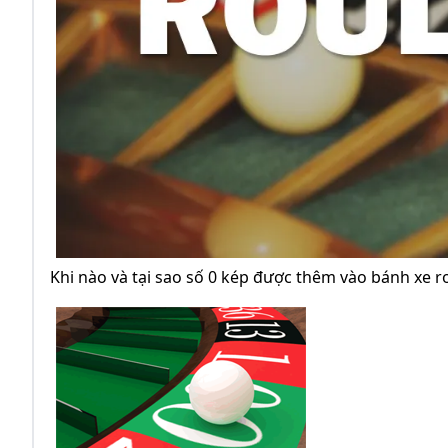
Soi Cầu Xsmb 247 – Soi Cầu Ngày 04/09/2024 - chốt số 
WPT Global Million Hyper PKO Showdown: Chi tiết & H
Rồng bạch kim me – Podcast – Podtail
Rồng Bạch Kim 888 - Soi cầu Rồng Bạch Kim 666 miễn p
Soi cầu Rồng Bạch Kim chính xác 100 hôm nay
Nhà tài trợ Tiêu đề WPT Global Now cho Triton Poker S
Bạn không thể tải xuống và chơi WPT Poker Global ở c
- YouTube
Rồng bạch kim - YouTube
Soi cầu Rồng Bạch Kim chính xác 100 miễn phí
Vui Cùng Dafabet – Khám Phá Thế Giới Cá Cược Đẳng 
Rồng Bạch Kim Me Flickr
CÔNG TY CỔ PHẦN TẬP ĐOÀN COTANA
Dự đoán XSMB 2/9/2024 - Soi cầu miền Bắc ngày 2 thá
Đủ điều kiện cho sự kiện chính của WPT Global thông 
- YouTube
Khi nào và tại sao số 0 kép được thêm vào bánh xe r