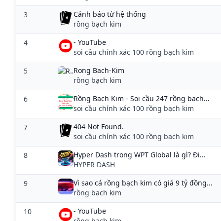
Giải vô địch WPT Prime trở lại với Jereld Sam Shining
Cảnh báo từ hệ thống
3
Thống kê xổ số miền Bắc - Rồng Bạch Kim
rồng bạch kim
CÔNG TY CỔ PHẦN TẬP ĐOÀN COTANA
- YouTube
- YouTube
4
soi cầu chính xác 100 rồng bạch kim
Bmy88-Kagame
nổ hũ
Rong Bach-Kim
5
Soi cầu xổ số miền Bắc ngày 21/10/2024 chính xác
rồng bạch kim
Cảnh báo từ hệ thống
Rồng Bạch Kim - Soi cầu 247 rồng bạch...
6
- YouTube
soi cầu chính xác 100 rồng bạch kim
Nguồn gốc của cái tên Roulette là gì?
Tiền thưởng chào mừng sòng bạc trực tuyến không có 
404 Not Found.
7
soi cầu chính xác 100 rồng bạch kim
Soi cầu MB rồng bạch kim chính xác 100% chi tiết nhất
- YouTube
Hyper Dash trong WPT Global là gì? Đi...
8
Bạch kim được tính như thế nào?
HYPER DASH
Bạch kim mắc hơn vàng bao nhiêu?
Vì sao cá rồng bạch kim có giá 9 tỷ đồng...
9
Rồng Bạch Kim chính xác 100 chốt 3 càng miễn phí hô
rồng bạch kim
- YouTube
10
rồng bạch kim