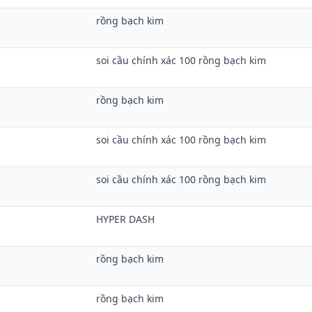
rồng bạch kim
soi cầu chính xác 100 rồng bạch kim
rồng bạch kim
soi cầu chính xác 100 rồng bạch kim
tiền gửi 2025
soi cầu chính xác 100 rồng bạch kim
 Wix Training Academy
HYPER DASH
rồng bạch kim
m nay
rồng bạch kim