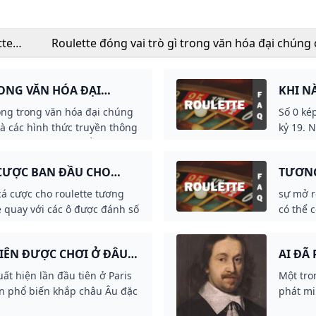
tte
Roulette đóng vai trò gì trong văn hóa đại chúng
hạn như phim ảnh và văn học?
RONG VĂN HÓA ĐẠI
KHI N
ẢNH VÀ VĂN HỌC?
ROULE
ọng trong văn hóa đại chúng
Số 0 ké
à các hình thức truyền thông
kỷ 19. 
g xuất hiện như biểu tượng
đã được
o hiểm. Một trong những ví
để tăng 
 CƯỢC BAN ĐẦU CHO
TƯƠNG
n “Casablanca” trong đó trò
nhuận h
ột số cảnh. Trong phim nhân
cá cược cho roulette tương
sự mở r
i) điều hành một hộp đêm và
e quay với các ô được đánh số
có thể 
c nơi roulette là một trong
u tiên của trò chơi cũng có
càng nh
ợi thế hơn một chút. Trong
ẩn danh
TIÊN ĐƯỢC CHƠI Ở ĐÂU
AI ĐÃ
ép điều này làm tăng thêm lợi
nhận ti
ất hiện lần đầu tiên ở Paris
Một tro
n phổ biến khắp châu Âu đặc
phát mi
. Việc Francois và Louis Blanc
thế kỷ 