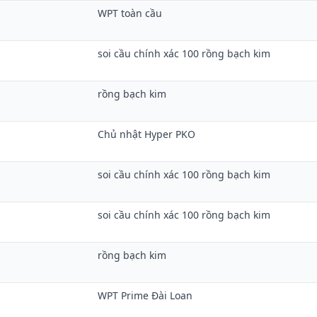
 Call với K♦️ 10♥️
WPT toàn cầu
ng quay miễn phí
soi cầu chính xác 100 rồng bạch kim
iới?
rồng bạch kim
Chủ nhật Hyper PKO
soi cầu chính xác 100 rồng bạch kim
soi cầu chính xác 100 rồng bạch kim
rồng bạch kim
WPT Prime Đài Loan