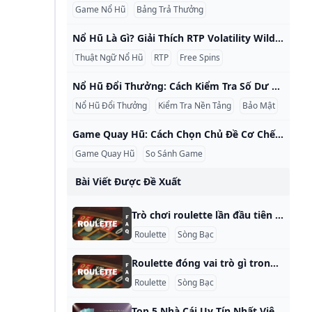
Cory Zeidman nhận tội về kế hoạch gian lận cá
Soi cầu rồng bạch kim là gì?
Rồng Bạch Kim - Soi cầu 247 rồng bạch kim ch
Sử dụng đô la hộ chiếu toàn cầu WPT để vào cá
Game Nổ Hũ
Bảng Trả Thưởng
Tính Năng Game
Dự đoán XSMB 11/9 - Nhận định dự đoán xổ số
Các giải đấu poker trực tuyến hàng đầu để xe
Cảnh báo từ hệ thống
Giới Thiệu Casino Online Vip79
- YouTube
Dự đoán XSMB 13/7 - Soi cầu dự đoán xổ số m
WPT Global ¥ 110 CN ¥ triệu Chủ nhật Hyper
Rồng Bạch Kim Là Gì? Trang Web Soi Cầu Chuẩ
Thiết kếthi công nội thấtTủ bếpphòng ngủphò
Nổ Hũ Là Gì? Giải Thích RTP Volatility Wild Scatter Và Free Spins Nổ Hũ Là Gì? Giải Thích RTP, Volatility, Wild, Scatter Và Free Spins Khi lần đầu tìm hiểu nổ hũ là gì, người dùng thường gặp nhiều thuật ngữ tiếng Anh như RTP, volatility, Wild, Scatter và free spins. Mỗi thuật ngữ mô tả một phần của cơ chế trò chơi, nhưng không thuật ngữ nào bảo đảm một lượt quay sẽ thắng. Nổ hũ có giống máy slot không? Trong cách sử dụng phổ biến, nổ hũ thường chỉ trò chơi quay biểu tượng tương tự máy slot.
lo Poker World chào đón một con ngựa siêu tối!
Dự đoán Xổ Số Miền Bắc - Rồng Bạch Kim cầu b
Cách tải xuống đăng ký và Master WPT Global:
Giải vô địch WPT Prime trở lại với Jereld Sam S
Rồng bạch kim – Soi cầu 247 Rồng bạch kim c
 DÀN LÔ – DÀN ĐỀ – BAO LÔ – XỈU CHỦ – LÔ KÉP – XIÊN 3 – X
Thuật Ngữ Nổ Hũ
RTP
Free Spins
Lớp học Bóng Rổ Cho Trẻ Em Bằng Tiếng Anh 
Soi cầu rồng bạch kim (soicaurongbachkim) F
Dự đoán Xổ Số Miền Bắc - Rồng Bạch Kim cầu b
Tiêu đề EPT củng cố danh tiếng của Stephen 
game nổ hũ
game quay hũ
Cá rồng bạch kim là gì?
Nổ Hũ Đổi Thưởng: Cách Kiểm Tra Số Dư Điều Kiện Và Rủi Ro Nổ Hũ Đổi Thưởng: Cách Kiểm Tra Số Dư, Điều Kiện Và Rủi Ro Nổ hũ đổi thưởng thường được dùng để mô tả trò chơi quay biểu tượng có cơ chế điểm, xu hoặc phần thưởng. Tuy nhiên, từ “đổi thưởng” không cho biết chính xác người dùng nhận được gì, điều kiện ra sao hoặc hoạt động có phù hợp với quy định tại nơi cư trú hay không.
game quay hũ
Rồng Bạch Kim - Soi cầu Rồng Bạch Kim 666 VI
Lịch trình giải đấu toàn cầu WPT 2025
Sử dụng đô la hộ chiếu toàn cầu WPT để vào cá
CÔNG TY CỔ PHẦN TẬP ĐOÀN COTANA
Nổ Hũ Đổi Thưởng
Kiểm Tra Nền Tảng
Bảo Mật
Poker toàn cầu có phải là tiền thật không?
Lớp học Bóng Rổ Cho Trẻ Em Bằng Tiếng Anh 
nổ hũ là gì
Soi cầu xổ số miền Bắc ngày 21/10/2024 chính 
Game Quay Hũ: Cách Chọn Chủ Đề Cơ Chế Và Chế Độ Chơi Phù Hợp Game Quay Hũ: Cách Chọn Chủ Đề, Cơ Chế Và Chế Độ Chơi Phù Hợp Game quay hũ có thể khác nhau về chủ đề, số cột, cách tạo tổ hợp, tính năng thưởng và mức độ biến động. Người mới không cần chọn trò chơi có nhiều hiệu ứng nhất; phiên bản phù hợp là phiên bản có luật dễ hiểu và cho phép kiểm soát giá trị mỗi lượt.
Cá rồng bạch kim là gì?
James Obst giành chức vô địch WPT Australia 
Cảnh báo từ hệ thống
Độc thủ lô rồng bạch kim chính xác 100
NewsPicks - Rồng Bạch Kim
Soi cầu MB rồng bạch kim chính xác 100% chi 
- YouTube
Rong bach kim – Soi cầu 247 rồng bạch kim c
Game Quay Hũ
So Sánh Game
Hướng Dẫn Người Mới
Bmy88-Kagame
Soi cầu dự đoán XSMB chính xác 100 vip hôm n
CÔNG TY CỔ PHẦN TẬP ĐOÀN COTANA
Rồng Bạch Kim Me Flickr
game nổ hũ
nổ hũ là gì
Bài Viết Được Đề Xuất
Các giải đấu poker trực tuyến hàng đầu để xe
- YouTube
Soi cầu MB rồng bạch kim chính xác 100% chi 
Bạch kim được tính như thế nào?
WPT Global ¥ 110 CN ¥ triệu Chủ nhật Hyper
WPT Global Cow Boy: Quan điểm của người ch
Đánh giá về Everygame Poker: Hướng dẫn chơi
Rồng Bạch Kim - Soi cầu Rồng Bạch Kim hôm n
Là poker trực tuyến được gian lận?
Dự báo xổ số hôm nay với phương pháp Rồng
- YouTube
game quay hũ
WPT Global Million Hyper PKO Showdown: Chi 
Trò chơi roulette lần đầu tiên được chơi ở đâu và khi nào? Trò chơi roulette lần đầu tiên được chơi ở đâu và khi nào? Trò chơi mà chúng ta biết ngày nay xuất hiện lần đầu tiên ở Paris vào năm 1796 và nhanh chóng trở nên phổ biến khắp châu Âu, đặc biệt là tại các sòng bạc ở Monte Carlo. Việc Francois và Louis Blanc bổ sung số 0 vào giữa thế kỷ 19 đã giúp tăng tỷ lệ lợi nhuận nhà cái và làm cho trò chơi mang lại nhiều lợi nhuận hơn cho các sòng bạc.
Sử dụng đô la hộ chiếu toàn cầu WPT để vào cá
TikTok - Make Your Day
Phần thưởng chào mừng mới của WPT Global: 
Thiết kếthi công nội thấtTủ bếpphòng ngủphò
Bạch kim được tính như thế nào?
Chuyên gia dự đoán rồng bạch kim hướng dẫn b
- YouTube
Roulette
Sòng Bạc
Bạch kim tính bằng gì?
Poker toàn cầu có phải là tiền thật không?
Rồng Bạch Kim - Phân tích & Thống kê Xổ số C
Quảng cáo mới nhất của WPT Global: vé cho mộ
Tôi có thể chơi GGPoker ở Mỹ không?
Soi cầu Rồng Bạch Kim chính xác 100 xổ số m
Dự đoán XSMB 8/9 - Bình luận dự đoán xổ số m
Dự đoán XSMB - Soi cầu MB - Dự đoán Xổ số M
Soi cầu XSMB 31-8 - Dự đoán xổ số miền bắc 
Cách tải xuống WPTGO và bắt đầu
Soi cầu rồng bạch kim là gì?
Soi cầu xổ số miền Bắc ngày 21/10/2024 chính 
Cách tải xuống WPTGO và bắt đầu
- YouTube
Roulette đóng vai trò gì trong văn hóa đại chúng chẳng hạn như phim ảnh và văn học? Roulette đóng vai trò gì trong văn hóa đại chúng, chẳng hạn như phim ảnh và văn học? Roulette đã đóng một vai trò quan trọng trong văn hóa đại chúng, xuất hiện trong nhiều bộ phim, sách và các hình thức truyền thông khác. Trong phim ảnh, Roulette thường xuất hiện như biểu tượng của sự hào nhoáng, sang trọng và mạo hiểm. Một trong những ví dụ nổi tiếng nhất là bộ phim kinh điển “Casablanca,” trong đó trò chơi được giới thiệu nổi bật trong một số cảnh.
Lịch trình giải đấu toàn cầu WPT 2025
Dự đoán XSMB 6/9 - Bình luận dự đoán xổ số m
- YouTube
Nổ Hũ Là Gì? Giải Thích RTP Volatility Wild Scat
Roulette
Sòng Bạc
Văn Hóa Đại Chúng
Lô top Rồng Bạch Kim - Thống kê Lo Top Rồn
Niwebia - NIWEBIA.COM
- YouTube
Dự đoán XSMB 11/9 - Nhận định dự đoán xổ số
Chơi Tiến Lên Miền Nam Offline: Hướng Dẫn T
Rồng Bạch Kim - Soi cầu Rồng Bạch Kim hôm n
Soi Cầu Rồng Bạch Kim Chính Xác 100% Hôm 
Top 5 Nhà Cái Uy Tín Nhất Việt Nam 2024 Trong thị trường cá cược trực tuyến ngày càng phát triển tại Việt Nam, việc lựa chọn một nhà cái uy tín là vô cùng quan trọng. Bài viết này sẽ giới thiệu 5 nhà cái được đánh giá là uy tín nhất tại Việt Nam năm 2024, dựa trên nhiều tiêu chí khách quan. Tiêu chí đánh giá nhà cái uy tín Để đánh giá một nhà cái có uy tín hay không, chúng ta cần xem xét các yếu tố sau1: