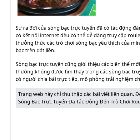
Sự ra đời của sòng bạc trực tuyến đã có tác động đán
có kết nối internet đều có thể dễ dàng truy cập roule
thưởng thức các trò chơi sòng bạc yêu thích của mì
bạc trên đất liền.
Sòng bạc trực tuyến cũng giới thiệu các biến thể mớ
thường không được tìm thấy trong các sòng bạc tru
có người chia bài trực tiếp, mô phỏng trải nghiệm c
nổ hũ
nổ hũ
game quay hũ
Trang web này chỉ thu thập các bài viết liên quan. 
Bạch kim tính bằng gì?
Tiền thưởng chào mừng sòng bạc trực tuyến không c
Dự đoán XSMB - Soi cầu MB - Dự đoán Xổ số Miền Bắ
Sòng Bạc Trực Tuyến Đã Tác Động Đến Trò Chơi Ro
Quảng cáo mới nhất của WPT Global: vé cho một số 
Bmy88-Kagame
Không có tiền gửi miễn phí tại WPT Global - chơi mà 
nổ hũ
Rồng bạch kim 999 chính xác 100 qua soi cầu mb 247
Quy tắc mới cho Thiên đường WSOP: Thiết bị điện tử 
Tại sao bạch kim đắt hơn vàng?
Rồng Bạch Kim - Soi cầu 247 rồng bạch kim chính xá
Game Quay Hũ: Cách Chọn Chủ Đề Cơ Chế Và Chế Đ
Rồng Bạch Kim 666 - Soi cầu Rồng Bạch Kim 666 siêu
Nhà tài trợ Tiêu đề WPT Global Now cho Triton Poker
Soi cầu Rồng Bạch Kim 13/7/2020 Soi cầu Rồng Bạch 
Bạch kim có giá trị như thế nào?
Dự đoán XSMB 14/9 - Bình luận dự đoán xổ số miền 
- YouTube
Thiết kếthi công nội thấtTủ bếpphòng ngủphòng Kh
Sòng bạc tiền thưởng hàng đầu không có tiền gửi và
Dự đoán Xổ Số Miền Bắc - Rồng Bạch Kim cầu bạch t
Bạch kim được tính như thế nào?