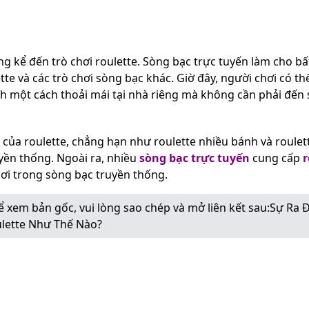
g kể đến trò chơi roulette. Sòng bạc trực tuyến làm cho bất
tte và các trò chơi sòng bạc khác. Giờ đây, người chơi có th
nh một cách thoải mái tại nhà riêng mà không cần phải đến
i của roulette, chẳng hạn như roulette nhiều bánh và roulet
yền thống. Ngoài ra, nhiều
sòng bạc trực tuyến
cung cấp
r
hơi trong sòng bạc truyền thống.
Để xem bản gốc, vui lòng sao chép và mở liên kết sau:
Sự Ra 
ó tiền gửi 2025
c
ulette Như Thế Nào?
tiền chơi bổ sung
không chi tiêu
.
và Hỗ trợ theo thời gian thực
c 100
ộ Chơi Phù Hợp
 chính xác
 Super High Roller Series
Kim 13/7/2020 (RBK) hôm nay Soi cầu XSMB miễn phí tại Ro
Bắc 14/9/2024
ách đẹp Ninh Bình
o năm 2025: Chơi và giành chiến thắng mà không chi tiêu 
hủ thống kê chơi xổ số