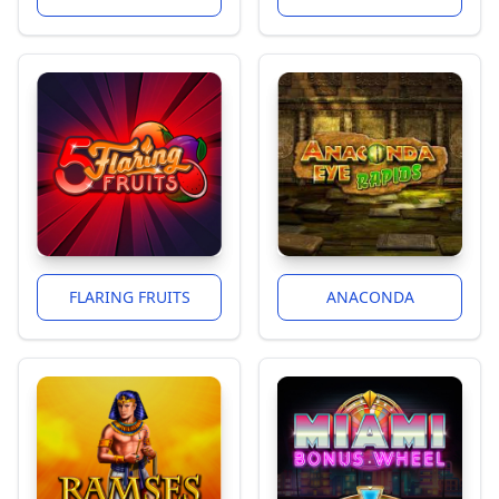
FLARING FRUITS
ANACONDA