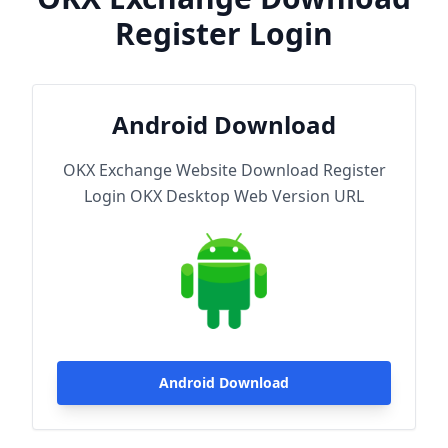
Register Login
Android Download
OKX Exchange Website Download Register
Login OKX Desktop Web Version URL
Android Download