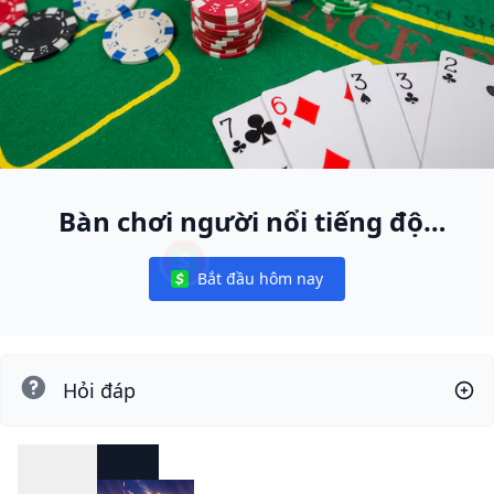
Bàn chơi người nổi tiếng độc
nhất
nổ hũ là gì
Soi Cầu Rồng Bạch Kim Chính Xác 100% Hôm Nay
Bắt đầu hôm nay
Notifications
Bạch kim mắc hơn vàng bao nhiêu?
Ứng dụng sòng bạc trực tuyến hàng đầu năm 2025
nổ hũ là gì
game nổ hũ
game quay hũ
Độc thủ lô rồng bạch kim chính xác 100
Cách bắt đầu chơi bài xì phé trực tuyến vào năm 2025: Hư
Game Nổ Hũ: Các Loại Vòng Quay Tính Năng Và Cách Đọc 
404 Not Found.
Tương lai của trò chơi roulette là gì?
Hỏi đáp
Roulette đóng vai trò gì trong văn hóa đại chúng chẳng h
CÔNG TY CỔ PHẦN TẬP ĐOÀN COTANA
Bạch kim mắc hơn vàng bao nhiêu?
Rồng Bạch Kim - 小説投稿エブリスタ
Rồng Bạch Kim chính xác 100 chốt 3 càng miễn phí hôm na
Sử dụng đô la hộ chiếu toàn cầu WPT để vào các sự kiện cổ
Soi cầu dự đoán XSMB chính xác 100 vip hôm nay đánh là t
Thống kê xổ số miền Bắc - Rồng Bạch Kim
Giải vô địch thế giới WPT 2024 khai mạc tại Wynn Las Vegas:
Soi cầu rồng bạch kim (soicaurongbachkim) Filmow
Rồng bạch kim – Soi cầu 247 Rồng bạch kim chốt số MB h
game quay hũ
Giới Thiệu Casino Online BK8
Các quy tắc và lựa chọn cá cược ban đầu cho roulette là gì?
Soi cầu lô chính xác 100 đánh là thắng ngày mai không bao 
Bạch kim tính bằng gì?
Rồng Bạch Kim 777 – rong bach kim 8899 lô 2 nháy MB – 
- YouTube