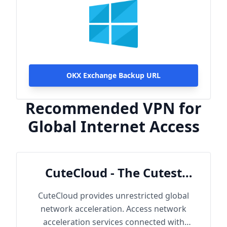
OKX Exchange Backup URL
Recommended VPN for
Global Internet Access
CuteCloud - The Cutest
Cloud
CuteCloud provides unrestricted global
network acceleration. Access network
acceleration services connected with