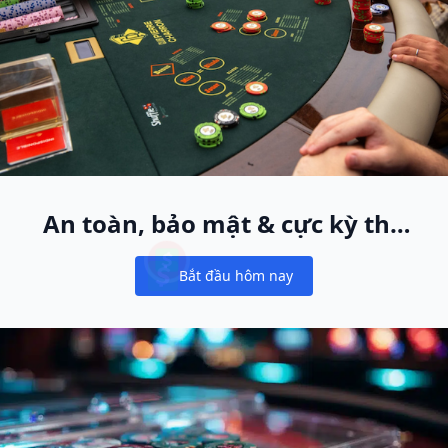
Soi cầu Rồng Bạch Kim 13/7/2020 Soi cầu Rồng Bạch Kim 13
Ngày 20-25 tháng 9 năm 2024 Giải vô địch WPT Úc
Dự đoán Xổ Số Miền Bắc - Rồng Bạch Kim cầu bạch thủ thốn
Lô top Rồng Bạch Kim - Thống kê Lo Top Rồng bạch kim M
Rồng Bạch Kim Là Gì? Trang Web Soi Cầu Chuẩn Xác Nhất 2
- YouTube
Rồng bạch kim – Soi cầu 247 Rồng bạch kim chốt số 
Rồng Bạch Kim Chính Xác 100
Vincent Meli tăng lên 100.000 với K♣️ J♣️ Francois Tosques Call
11 ứng dụng và trò chơi poker hay nhất dành cho Android
Bmy88-Kagame
NewsPicks - Rồng Bạch Kim
Sòng bạc toàn cầu WPT: Một cuộc phiêu lưu đầy thú vị
Độc thủ lô rồng bạch kim chính xác 100
Soi cầu MB rồng bạch kim chính xác 100% chi tiết nhất Wix
Kèo Bóng Đá Châu Âu: Hướng Dẫn Chi Tiết và Cách Đọc Kè
Soi cầu lô chính xác 100 đánh là thắng ngày mai không bao 
Phil Ivey tổ chức trò chơi gặp gỡ lễ hội tại Wynn Las Vegas
Rong bach kim – Soi cầu 247 rồng bạch kim chốt số hôm n
Rồng bạch kim me - Podcast en iVoox
game quay hũ
Tiền thưởng chào mừng sòng bạc trực tuyến không có tiền
Game Quay Hũ: Cách Chọn Chủ Đề Cơ Chế Và Chế Độ Chơi
Nguồn gốc của cái tên Roulette là gì?
Bạch kim tính bằng gì?
Làm cho Phil Ivey cười có thể biến thành một ngày trả lương
Dự báo xổ số hôm nay với phương pháp Rồng Bạch Kim
Rồng Bạch Kim 777 – rong bach kim 8899 lô 2 nháy MB 
Giải vô địch WPT Prime trở lại với Jereld Sam Shining
Bạch kim Đổi Lỗ Bao Nhiêu? Cập Nhật Mức Lỗ Khi Bán Lại
Bitstarz không cần tiền thưởng lên tới 5 BTC và 200 vòng q
Trò chơi roulette lần đầu tiên được chơi ở đâu và khi nào?
Nổ Hũ Là Gì? Giải Thích RTP Volatility Wild Scatter Và Free S
Bạch kim khác gì so với vàng trắng?
Texas Holdem Flop có nghĩa là gì?
Rồng bạch kim me – Podcast – Podtail
- YouTube
Một phát bắn - Giải đấu Freezeout của WPT Global
Soi cầu dự đoán XSMB chính xác 100 VIP hôm nay miễn phí
Soi cầu Dự Đoán XSMB chính xác 100 hôm nay - Số Đẹp Miễ
CÔNG TY CỔ PHẦN TẬP ĐOÀN COTANA
Nổ Hũ Đổi Thưởng: Cách Kiểm Tra Số Dư Điều Kiện Và 
nổ hũ
nổ hũ
nổ hũ là gì
nổ hũ là gì
nổ hũ đổi thưởng
nổ hũ đổi thưởng
Tiêu đề EPT củng cố danh tiếng của Stephen Song nh
Phần thưởng chào mừng mới của WPT Global: lên tới $ 35
Rồng Bạch Kim 888 - Soi cầu Rồng Bạch Kim 666 miễn phí c
Soi cầu xổ số miền Bắc ngày 21/10/2024 chính xác
Rồng Bạch Kim Là Gì? Trang Web Soi Cầu Chuẩn Xác Nhất 2
Dự đoán XSMB 8/9 - Bình luận dự đoán xổ số miền Bắc 8/9/
Rồng Bạch Kim - Soi cầu 247 rồng bạch kim chính xác 100
Rong bach kim – Soi cầu 247 rồng bạch kim chốt số h
Soi Cầu Xsmb 247 – Soi Cầu Ngày 04/09/2024 - chốt số đẹp 
Dự đoán Xổ Số Miền Bắc - Rồng Bạch Kim cầu bạch thủ thốn
Dự đoán XSMB 6/9 - Bình luận dự đoán xổ số miền Bắc 6/9/
- YouTube
Rồng Bạch Kim 666 - Soi cầu Rồng Bạch Kim 666 siêu chính 
Mẹo mới toàn cầu của WPT: Xem trước cá cược tuần 6 của
Cảnh báo từ hệ thống
An toàn, bảo mật & cực kỳ thú
WPT Global có ứng dụng di động không?
Bạn có thể chơi WPT Global ở đâu? Các quốc gia được hỗ tr
Soi cầu lô chính xác 100 đánh là thắng ngày mai không bao 
Rồng Bạch Kim Chính Xác 100 - Soi Cầu Rồng Bạch Kim
Rồng Bạch Kim Soi Cầu
Sử dụng mã tiền thưởng WPT777 để yêu cầu ưu đãi đặc biệt
Chơi Game Bài Tiến Lên Miền Nam Miễn Phí
Soi cầu Dự Đoán XSMB chính xác 100 hôm nay - Số Đẹp Miễ
Rồng Bạch Kim 777 – rong bach kim 8899 lô 2 nháy MB – Dà
WPT Global ¥ 110 CN ¥ triệu Chủ nhật Hyper PKO Showdo
WPT Global tổ chức sự kiện ở những quốc gia và khu vực n
Một số vụ bê bối và tranh cãi nổi tiếng về roulette trong suốt
Soi cầu XSMB 4-9 - Dự đoán xổ số miền bắc hôm nay ngày 4
vị
WPT Global ¥ 110 CN ¥ triệu Chủ nhật Hyper PKO Sh
Dự đoán XSMT - Soi cầu MT - Dự đoán Xổ số Miền Trung
Hướng Dẫn Chi Tiết Về Fun88 Đăng Nhập
22bet – Trải Nghiệm Cá Cược Trực Tuyến Đẳng Cấp
Giới Thiệu Casino Online Vip79
Máy đánh bạc trả tiền thật mà không cần đặt cọc Chơi miễn
Rồng Bạch Kim chính xác 100 - Soi cầu hôm nay chuẩn xác
Bắt đầu hôm nay
Ứng dụng sòng bạc trực tuyến hàng đầu năm 2025
Notifications
Cách tải xuống đăng ký và Master WPT Global: 2025 Guide 
Dự đoán XSMB 11/9 - Nhận định dự đoán xổ số miền Bắc 1
Dự đoán Xổ Số Miền Bắc - Rồng Bạch Kim cầu bạch thủ thốn
Rồng bạch kim - Soi cầu rồng bạch kim chính xác 100%
Rồng Bạch Kim 888 (@rbk888) - Sketchfab
Soi cầu dự đoán XSMB chính xác 100 vip hôm nay đánh là t
Dự báo xổ số hôm nay với phương pháp Rồng Bạch Ki
Rồng bạch kim - Soi cầu rồng bạch kim chính xác 100%
Đối tác toàn cầu của WPT với Câu lạc bộ bài Poker & Sòng b
Poker toàn cầu có phải là tiền thật không?
Rồng Bạch Kim - Phân tích & Thống kê Xổ số Chính Xác Uy T
WSOP USA Top 8 Câu hỏi thường gặp
- YouTube
Soi cầu xổ số miền Bắc ngày 21/10/2024 chính xác
- YouTube
WPT Australia Returns: Thời điểm quan trọng của poker tiề
Lễ hội mùa xuân toàn cầu WPT: 7.000.000 đô la giải thưởn
Cách giành chiến thắng tại các vị trí trực tuyến vào năm 20
Rồng Bạch Kim 666: Thống kê Rồng Bạch Kim 666 hôm nay 
Máy đánh bạc trả tiền thật mà không cần đặt cọc Chơi miễn
Hyper Dash trong WPT Global là gì? Đi sâu vào hành động 
Soi cầu dự đoán XSMB chính xác 100 VIP hôm nay miễn phí
Rồng bạch kim 247 - Soi cầu 247 rong bach kim chính xác d
Xổ số Rồng Bạch Kim - Thống kê Rồng Bạch Kim chính xác 
Bitstarz không cần tiền thưởng lên tới 5 BTC và 200 vòng q
Nổ Hũ Là Gì? Giải Thích RTP Volatility Wild Scatter Và Free S
- YouTube
WPT Global Cow Boy: Quan điểm của người chơi
Soi cầu MB rồng bạch kim chính xác 100% chi tiết nhất Wix
Lớp học Bóng Rổ Cho Trẻ Em Bằng Tiếng Anh tại Hà Nội- 
- YouTube