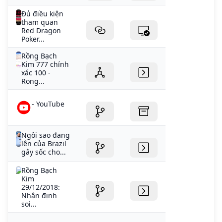
Đủ điều kiện
tham quan
Red Dragon
Poker...
Rồng Bạch
Kim 777 chính
xác 100 -
Rong...
- YouTube
Ngôi sao đang
lên của Brazil
gây sốc cho...
Rồng Bạch
Kim
29/12/2018:
Nhận định
soi...