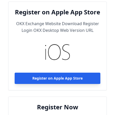
Register on Apple App Store
OKX Exchange Website Download Register
Login OKX Desktop Web Version URL
Register on Apple App Store
Register Now