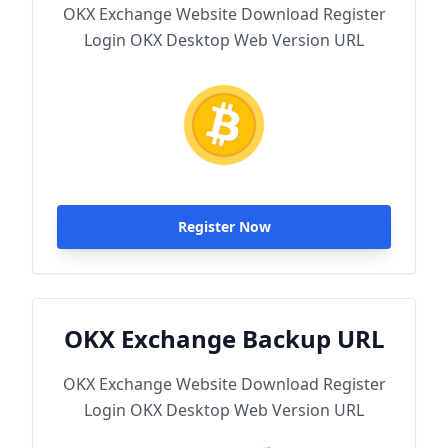
OKX Exchange Website Download Register
Login OKX Desktop Web Version URL
Register Now
OKX Exchange Backup URL
OKX Exchange Website Download Register
Login OKX Desktop Web Version URL