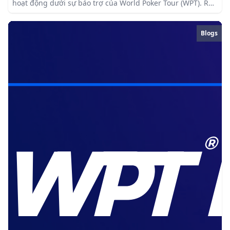
hoạt động dưới sự bảo trợ của World Poker Tour (WPT). Ra
mắt vào tháng 4 năm 2022, WPT Global đặt mục tiêu mang
trải nghiệm WPT nổi tiếng đến với khán giả ảo, cung cấp
Blogs
nhiều trò chơi và giải đấu poker cho người chơi trên toàn
thế giới. Tổng quan về WPT Toàn cầu WPT Global được
công nhận là trang web poker trực tuyến chính thức của
World Poker Tour, điều này giúp tăng thêm mức độ tin cậy
cho hoạt động của nó.