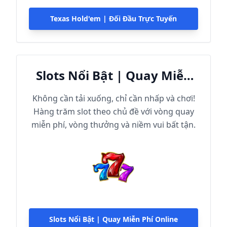
Texas Hold'em | Đối Đầu Trực Tuyến
Slots Nổi Bật | Quay Miễn
Phí Online
Không cần tải xuống, chỉ cần nhấp và chơi!
Hàng trăm slot theo chủ đề với vòng quay
miễn phí, vòng thưởng và niềm vui bất tận.
Slots Nổi Bật | Quay Miễn Phí Online