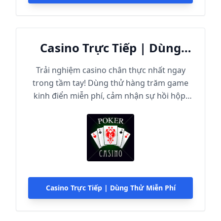
Casino Trực Tiếp | Dùng
Thử Miễn Phí
Trải nghiệm casino chân thực nhất ngay
trong tầm tay! Dùng thử hàng trăm game
kinh điển miễn phí, cảm nhận sự hồi hộp,
giành phần thưởng thật.
Casino Trực Tiếp | Dùng Thử Miễn Phí