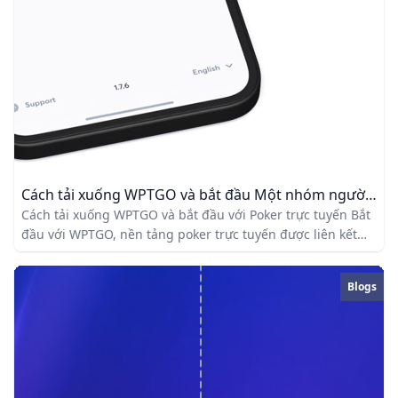
Cách tải xuống WPTGO và bắt đầu Một nhóm người chơi khổng lồ và tất cả mọi thứ từ giải tự do đến giải lăn cao – cùng với các sự kiện đặc biệt thường xuyên!
Cách tải xuống WPTGO và bắt đầu với Poker trực tuyến Bắt
đầu với WPTGO, nền tảng poker trực tuyến được liên kết
với World Poker Tour, thật đơn giản và nhanh chóng. Hãy
làm theo các bước đơn giản sau để tải xuống phần mềm và
Blogs
thiết lập tài khoản của bạn. Bước 1: Tải ứng dụng WPTGO
Để bắt đầu, hãy nhấp vào nút Tải xuống ngay trên trang
web WPTGO.