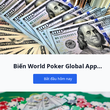
Bạch kim khác gì vàng trắng?
WPT Global tổ chức sự kiện ở những quốc gia và khu vực n
Soi cầu Dự Đoán XSMB chính xác 100 hôm nay - Số Đẹp Miễ
- YouTube
Những quốc gia nào bị hạn chế trên WPT Global?
Công nghệ đã ảnh hưởng đến trò chơi roulette như thế nà
Chơi Game Bài Tiến Lên Miền Nam Miễn Phí
Cá rồng bạch kim là gì?
Vui Cùng Dafabet – Khám Phá Thế Giới Cá Cược Đẳng Cấp
- YouTube
Timothy Chung: Từ tiệc sinh nhật đến nhà vô địch WPT Pri
Bạn có thể chơi WPT Global ở đâu? Các quốc gia được hỗ tr
Timothy Chung: Từ tiệc sinh nhật đến nhà vô địch WPT Pri
Soi cầu dự đoán XSMB chính xác 100 vip hôm nay đánh
Paulius Plausinaitis thắng GGMmillion$ SHR với số tiền 31
11 ứng dụng và trò chơi poker hay nhất dành cho Android
Bạch kim Đổi Lỗ Bao Nhiêu? Cập Nhật Mức Lỗ Khi Bán Lại
Giải vô địch WPT khơi dậy tinh thần của huyền thoại Poker
Bmy88-Kagame
Sử dụng mã tiền thưởng WPT777 để yêu cầu ưu đãi đặc biệt
Rồng Bạch Kim Chính Xác 100 - Soi Cầu Rồng Bạch Kim
Soi cầu xổ số miền Bắc ngày 21/10/2024 chính xác
Rồng Bạch Kim 777 - Soi Cầu Rồng Bạch Kim Đẳng Cấp Nhấ
Bạch kim khác gì so với vàng trắng?
Rồng Bạch Kim 888 - Soi cầu MB rồng bạch kim VIP 888 hô
Tương lai của trò chơi roulette là gì?
Soi cầu xổ số miền Bắc ngày 21/10/2024 chính xác
Một số vụ bê bối và tranh cãi nổi tiếng về roulette trong
Mixcloud
NewsPicks - Rồng Bạch Kim
Game Quay Hũ: Cách Chọn Chủ Đề Cơ Chế Và Chế Độ Chơi
Dự đoán XSMB 11/9 - Nhận định dự đoán xổ số miền Bắc 1
Soi cầu xổ số miền Bắc ngày 21/10/2024 chính xác
Đủ điều kiện cho sự kiện chính của WPT Global thông qua 
game nổ hũ
Chơi Game Bài Tiến Lên Miền Nam Miễn Phí
- YouTube
Soi cầu rồng bạch kim là gì?
Hướng dẫn sự kiện WPT Paris 2024
Soi cầu Rồng Bạch Kim chính xác 100 miễn phí
Cách tải xuống WPTGO và bắt đầu
Soi Cầu Xsmb 247 – Soi Cầu Ngày 07/09/2024 - Chốt số
Texas Holdem Flop có nghĩa là gì?
Quảng cáo mới nhất của WPT Global: vé cho một số tiền ch
Không có tiền gửi miễn phí tại WPT Global - chơi mà không 
Soi cầu xổ số miền Bắc ngày 21/10/2024 chính xác
Luật Chơi Poker Online tại DA88
Chơi Game Bài Tiến Lên Miền Nam Miễn Phí
2025 Vụ nổ WSOP! Các định dạng mới + Giải thưởng lớ
- YouTube
Chuyên gia dự đoán rồng bạch kim hướng dẫn bắt lô kép cự
Soi cầu Rồng Bạch Kim chính xác 100 xổ số miền bắc hôm 
Rồng bạch kim – Soi cầu 247 Rồng bạch kim chốt số MB h
22bet – Trải Nghiệm Cá Cược Trực Tuyến Đẳng Cấp
Soi cầu lô chính xác 100 đánh là thắng ngày mai không bao 
Rong bach kim – Soi cầu 247 rồng bạch kim chốt số h
game nổ hũ
game nổ hũ
game quay hũ
nổ hũ là gì
game quay hũ
nổ hũ đổi thưởng
Soi cầu rồng bạch kim (soicaurongbachkim) Filmow
Sòng bạc tiền thưởng hàng đầu không có tiền gửi vào năm 
Hướng Dẫn Soi Cầu Rồng Bạch Kim 666 888 Hôm Nay Cực 
Cảnh báo từ hệ thống
CÔNG TY CỔ PHẦN TẬP ĐOÀN COTANA
Rake Chase là gì?
- YouTube
Rồng Bạch Kim - Soi cầu Rồng Bạch Kim 666 VIP miễn 
Luật Chơi Poker Online tại DA88
Xổ số Rồng Bạch Kim - Thống kê Rồng Bạch Kim chính xác 
Rồng Bạch Kim Là Gì? Trang Web Soi Cầu Chuẩn Xác Nhất 2
Rồng Bạch Kim Chính Xác 100 - Soi Cầu Rồng Bạch Kim
Chơi Game Bài Tiến Lên Miền Nam Miễn Phí
TikTok - Make Your Day
- YouTube
Biến World Poker Global App
Giải vô địch tiền thưởng vàng: Cú sút hàng tuần của bạn ở
Roulette đóng vai trò gì trong văn hóa đại chúng chẳng h
Rồng Bạch Kim 777 - Soi Cầu Rồng Bạch Kim Đẳng Cấp Nhấ
Bạch kim được tính như thế nào?
Paulius Plausinaitis thắng GGMmillion$ SHR với số tiền 31
Cách giành chiến thắng tại các vị trí trực tuyến vào năm 20
Cory Zeidman nhận tội về kế hoạch gian lận cá cược t
Bạch kim có giá trị như thế nào?
Dự đoán XSMT - Soi cầu MT - Dự đoán Xổ số Miền Trung
Dự báo xổ số hôm nay với phương pháp Rồng Bạch Kim
Soi cầu Rồng Bạch Kim chính xác 100 miễn phí
Sự ra đời của sòng bạc trực tuyến đã tác động đến trò chơi
Rồng bạch kim
thành ngôi nhà poker online
Rồng Bạch Kim - Phân tích & Thống kê Xổ số Chính Xác
- YouTube
Cá rồng bạch kim là gì?
Paulius Plausinaitis thắng GGMmillion$ SHR với số tiền 31
- YouTube
Tương lai của trò chơi roulette là gì?
Sòng bạc trực tuyến đáng tin cậy nhất: WPT Global
Bắt đầu hôm nay
Sử dụng mã tiền thưởng WPT777 để yêu cầu ưu đãi đặc
mới của bạn
Notifications
Rồng Bạch Kim 888 - Soi cầu Rồng Bạch Kim 666 miễn phí c
Bạch kim khác gì so với vàng trắng?
Soi cầu xổ số miền Bắc ngày 21/10/2024 chính xác
Sòng bạc tiền thưởng hàng đầu không có tiền gửi vào năm 
Soi Cầu Rồng Bạch Kim Chính Xác 100% Hôm Nay
Cách tải xuống WPTGO và bắt đầu
Dự đoán XSMB 12/7 - Soi cầu dự đoán xổ số miền Bắc 
Cách tải xuống WPTGO và bắt đầu
Soi cầu dự đoán XSMB chính xác 100 vip hôm nay đánh là t
- YouTube
- YouTube
Khi nào và tại sao số 0 kép được thêm vào bánh xe roulett
Hướng dẫn sự kiện WPT Paris 2024
Rong bach kim – Soi cầu 247 rồng bạch kim chốt số hôm n
WPT Global: Sự lựa chọn hàng đầu cho người chơi poker
- YouTube
Lô Đẹp Hôm Nay
Timothy Chung: Từ tiệc sinh nhật đến nhà vô địch WPT Pri
Khi nào và tại sao số 0 kép được thêm vào bánh xe roulett
Lô Đẹp Hôm Nay
Thiết kếthi công nội thấtTủ bếpphòng ngủphòng Khách đẹ
Dự đoán XSMB 12/9 - Nhận định dự đoán xổ số miền Bắc 1
22bet – Trải Nghiệm Cá Cược Trực Tuyến Đẳng Cấp
Phil Ivey tổ chức trò chơi gặp gỡ lễ hội tại Wynn Las Vegas
Rồng Bạch Kim 666: Thống kê Rồng Bạch Kim 666 hôm nay 
Soi Cầu Xsmb 247 – Soi Cầu Ngày 04/09/2024 - chốt số đẹp 
- YouTube
Tùy chọn thanh toán tại EVERYGAME Poker: Giao dịch nha
Xổ số Rồng Bạch Kim - Thống kê Rồng Bạch Kim chính xác 
Sòng bạc tiền thưởng hàng đầu không có tiền gửi vào năm 
Làm cho Phil Ivey cười có thể biến thành một ngày trả lương