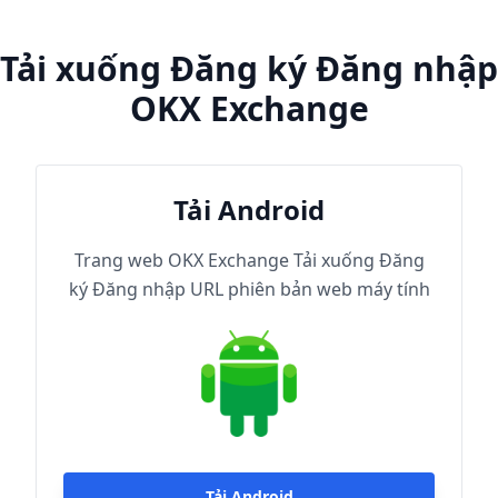
Tải xuống Đăng ký Đăng nhập
OKX Exchange
Tải Android
Trang web OKX Exchange Tải xuống Đăng
ký Đăng nhập URL phiên bản web máy tính
Tải Android