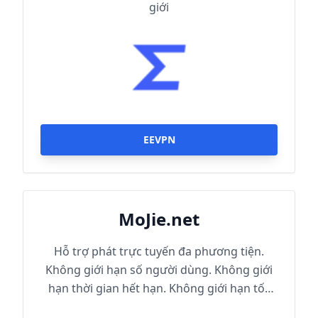
giới
EEVPN
MoJie.net
Hỗ trợ phát trực tuyến đa phương tiện.
Không giới hạn số người dùng. Không giới
hạn thời gian hết hạn. Không giới hạn tốc
độ mạng.