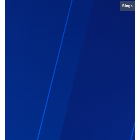
Blogs