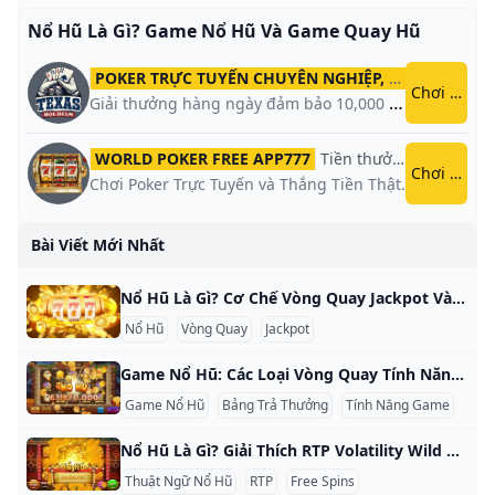
RongBachKim - Soi cầu và thống kê xổ số miền bắc Rồng
Sòng bạc tiền thưởng hàng đầu không có tiền gửi vào nă
nổ hũ đổi thưởng
Một phát bắn - Giải đấu Freezeout của WPT Global
Bạch kim có giá trị như thế nào?
Rồng Bạch Kim 666: Thống kê Rồng Bạch Kim 666 hôm na
Nổ Hũ Là Gì? Game Nổ Hũ Và Game Quay Hũ
Sòng bạc trực tuyến đáng tin cậy nhất: WPT Global
Đối tác toàn cầu của WPT với Câu lạc bộ bài Poker & Sò
Soi cầu xổ số miền Bắc ngày 21/10/2024 chính xác
WPT Global vs GGPoker: Bạn nên chọn nền tảng poker n
Soi cầu rồng bạch kim là gì?
Tùy chọn thanh toán tại EVERYGAME Poker: Giao dịch
POKER TRỰC TUYẾN CHUYÊN NGHIỆP, GIÀNH GIẢI THƯỞNG HẤP DẪN
Soi cầu bạch thủ lô miền Bắc 2 nháy hôm nay chính xác
Sự trở lại của Shevliakov giành giải thưởng hàng triệu 
Chơi ngay
Game Nổ Hũ: Các Loại Vòng Quay Tính Năng Và Cách Đọ
Giải thưởng hàng ngày đảm bảo 10,000 USD
- YouTube
Phần thưởng chào mừng mới của WPT Global: lên tới $ 
404 Not Found.
Soi cầu rồng bạch kim là gì?
Cảnh báo từ hệ thống
Kinh Nghiệm Cầu Lô Rồng Bạch Kim Chính Xác 100 Hôm 
WORLD POKER FREE APP777
Tiền thưởng chào mừng
Timothy Chung: Từ tiệc sinh nhật đến nhà vô địch WPT P
Những quốc gia nào có thể chơi WPTGlobal vào năm 202
Chơi ngay
Rồng Bạch Kim 888 - Soi cầu MB rồng bạch kim VIP 888 
Chơi Poker Trực Tuyến và Thắng Tiền Thật.
Không có tiền gửi miễn phí tại WPT Global - chơi mà khôn
Ngôi sao đang lên của Brazil gây sốc cho tất cả mọi ngư
Soi cầu bạch thủ lô miền Bắc 2 nháy hôm nay chính xác
nổ hũ đổi thưởng
Độc thủ lô rồng bạch kim chính xác 100
nổ hũ đổi thưởng
- YouTube
Bài Viết Mới Nhất
Bmy88-Kagame
Bạch kim có giá trị như thế nào?
Rồng bạch kim - YouTube
Lớp học Bóng Rổ Cho Trẻ Em Bằng Tiếng Anh tại Hà Nội
2025 Vụ nổ WSOP! Các định dạng mới + Giải thưởng lớn n
game quay hũ
Trò chơi roulette lần đầu tiên được chơi ở đâu và khi nào
Nổ Hũ Là Gì? Cơ Chế Vòng Quay Jackpot Và Những Điều Cần Biết Nổ Hũ Là Gì? Cơ Chế Vòng Quay, Jackpot Và Những Điều Cần Biết Nổ hũ là cách gọi phổ biến của nhóm trò chơi quay biểu tượng, trong đó người chơi sử dụng lượt quay để tạo ra các tổ hợp trên màn hình. Khi một tổ hợp đáp ứng điều kiện của bảng trả thưởng, hệ thống có thể cộng điểm, xu hoặc phần thưởng theo quy tắc đã công bố.
game quay hũ
Ngôi sao đang lên của Brazil gây sốc cho tất cả mọi ngư
Vì sao cá rồng bạch kim có giá 9 tỷ đồng đắt nhất thế giớ
Thống kê xổ số miền Bắc - Rồng Bạch Kim
Nổ Hũ
Vòng Quay
Jackpot
Rồng Bạch Kim - Soi cầu Rồng Bạch Kim 666 VIP miễn phí
- YouTube
- YouTube
Soi cầu rồng bạch kim (soicaurongbachkim) Filmow
Bạch kim có giá trị như thế nào?
Lớp học Bóng Rổ Cho Trẻ Em Bằng Tiếng Anh tại Hà Nội
WPT Global tổ chức sự kiện ở những quốc gia và khu vực
Rồng Bạch Kim - Soi cầu 247 rồng bạch kim chính xác 100
Game Nổ Hũ: Các Loại Vòng Quay Tính Năng Và Cách Đọc Bảng Trả Thưởng Game Nổ Hũ: Các Loại Vòng Quay, Tính Năng Và Cách Đọc Bảng Trả Thưởng Game nổ hũ hiện có nhiều cấu trúc khác nhau, từ máy quay ba cột đơn giản đến trò chơi nhiều hàng, nhiều tính năng và hàng nghìn cách tạo tổ hợp. Hiểu cách hoạt động của từng loại giúp người chơi lựa chọn phiên bản phù hợp thay vì chỉ dựa vào hình ảnh hoặc giá trị jackpot.
Hyper Dash trong WPT Global là gì? Đi sâu vào hành độn
- YouTube
Khi nào và tại sao số 0 kép được thêm vào bánh xe roule
NewsPicks - Rồng Bạch Kim
Game Nổ Hũ
Bảng Trả Thưởng
Tính Năng Game
Thống kê xổ số miền Bắc - Rồng Bạch Kim
- YouTube
Soi cầu xổ số miền Bắc ngày 21/10/2024 chính xác
Cách giành chiến thắng tại trực tuyến Blackjack: Chiến 
Soi Cầu Xsmb 247 – Soi Cầu Ngày 07/09/2024 - Chốt số đ
Rồng bạch kim me - Podcast en iVoox
Cá rồng bạch kim là gì?
Nổ Hũ Là Gì? Giải Thích RTP Volatility Wild Scatter Và Free Spins Nổ Hũ Là Gì? Giải Thích RTP, Volatility, Wild, Scatter Và Free Spins Khi lần đầu tìm hiểu nổ hũ là gì, người dùng thường gặp nhiều thuật ngữ tiếng Anh như RTP, volatility, Wild, Scatter và free spins. Mỗi thuật ngữ mô tả một phần của cơ chế trò chơi, nhưng không thuật ngữ nào bảo đảm một lượt quay sẽ thắng. Nổ hũ có giống máy slot không? Trong cách sử dụng phổ biến, nổ hũ thường chỉ trò chơi quay biểu tượng tương tự máy slot.
Rồng bạch kim
Giải vô địch WPT Prime trở lại với Jereld Sam Shining
Sử dụng đô la hộ chiếu toàn cầu WPT để vào các sự kiện 
Những quốc gia nào bị hạn chế trên WPT Global?
Rồng Bạch Kim 777 - Soi Cầu Rồng Bạch Kim Đẳng Cấp N
Thuật Ngữ Nổ Hũ
RTP
Free Spins