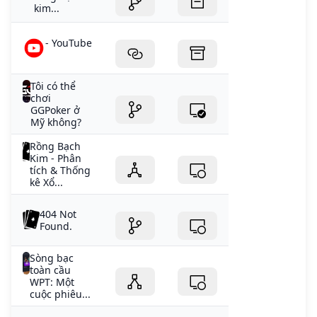
kim...
- YouTube
Tôi có thể
chơi
GGPoker ở
Mỹ không?
Rồng Bạch
Kim - Phân
tích & Thống
kê Xổ...
404 Not
Found.
Sòng bạc
toàn cầu
WPT: Một
cuộc phiêu...