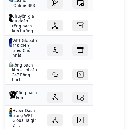
Casino
Online BK8
Chuyên gia
dự đoán
rồng bạch
kim hướng...
WPT Global ¥
110 CN ¥
triệu Chủ
nhật...
Rồng bạch
kim – Soi cầu
247 Rồng
bạch...
Rồng bạch
kim
Hyper Dash
trong WPT
Global là gì?
Đi...