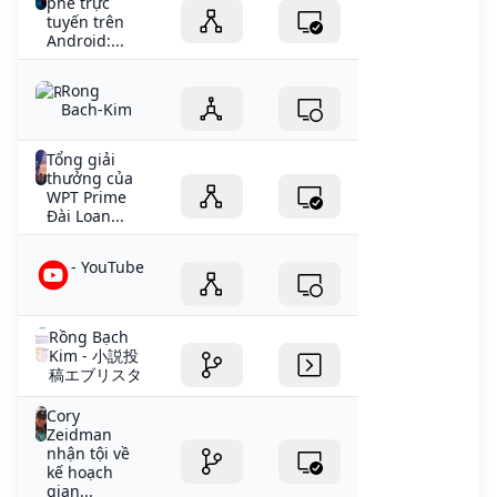
phé trực
tuyến trên
Android:...
Rong
Bach-Kim
Tổng giải
thưởng của
WPT Prime
Đài Loan...
- YouTube
Rồng Bạch
Kim - 小説投
稿エブリスタ
Cory
Zeidman
nhận tội về
kế hoạch
gian...