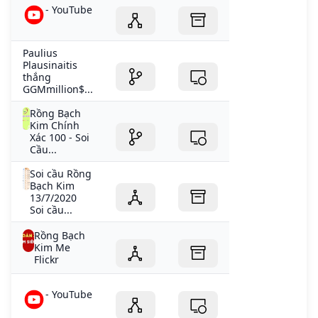
- YouTube
Paulius
Plausinaitis
thắng
GGMmillion$...
Rồng Bạch
Kim Chính
Xác 100 - Soi
Cầu...
Soi cầu Rồng
Bạch Kim
13/7/2020
Soi cầu...
Rồng Bạch
Kim Me
Flickr
- YouTube