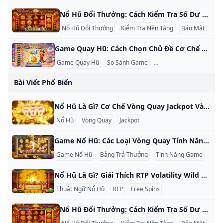
Dự đoán XSMB 11/9 - Nhận định dự đoán xổ số miền Bắc
Điều khoản tiền thưởng toàn cầu của WPT: Tiền mặt được
Bạn có thể chơi WPT Global ở đâu? Các quốc gia được hỗ 
Tổng giải thưởng của WPT Prime Đài Loan là bao nhiêu
nổ hũ đổi thưởng
Quảng cáo mới nhất của WPT Global: vé cho một số tiền 
Nổ Hũ Đổi Thưởng: Cách Kiểm Tra Số Dư Điều Kiện Và Rủi Ro Nổ Hũ Đổi Thưởng: Cách Kiểm Tra Số Dư, Điều Kiện Và Rủi Ro Nổ hũ đổi thưởng thường được dùng để mô tả trò chơi quay biểu tượng có cơ chế điểm, xu hoặc phần thưởng. Tuy nhiên, từ “đổi thưởng” không cho biết chính xác người dùng nhận được gì, điều kiện ra sao hoặc hoạt động có phù hợp với quy định tại nơi cư trú hay không.
11 ứng dụng và trò chơi poker hay nhất dành cho Androi
Đánh Lô Là Gì? Bí Quyết Thắng Lớn Siêu Dễ Cho Tân Thủ!
Xổ số Rồng Bạch Kim - Thống kê Rồng Bạch Kim chính xá
Nổ Hũ Đổi Thưởng
Kiểm Tra Nền Tảng
Bảo Mật
James Obst giành chức vô địch WPT Australia và giành đư
Sòng bạc toàn cầu WPT: Một cuộc phiêu lưu đầy thú vị
game nổ hũ
Game Quay Hũ: Cách Chọn Chủ Đề Cơ Chế Và Chế Độ Chơi Phù Hợp Game Quay Hũ: Cách Chọn Chủ Đề, Cơ Chế Và Chế Độ Chơi Phù Hợp Game quay hũ có thể khác nhau về chủ đề, số cột, cách tạo tổ hợp, tính năng thưởng và mức độ biến động. Người mới không cần chọn trò chơi có nhiều hiệu ứng nhất; phiên bản phù hợp là phiên bản có luật dễ hiểu và cho phép kiểm soát giá trị mỗi lượt.
Lô Đẹp Hôm Nay
CÔNG TY CỔ PHẦN TẬP ĐOÀN COTANA
Martin Tsvetanov giành chiến thắng trong sự kiện chính 
Cách chơi WPT Global trên máy tính của bạn 2024
Game Quay Hũ
So Sánh Game
Hướng Dẫn Người Mới
Rồng Bạch Kim 777 – rong bach kim 8899 lô 2 nháy MB – 
- YouTube
game quay hũ
game nổ hũ
nổ hũ
Bài Viết Phổ Biến
Soi cầu xổ số miền Bắc ngày 21/10/2024 chính xác
Chuyên gia dự đoán rồng bạch kim hướng dẫn bắt lô kép 
- YouTube
Bmy88-Kagame
Một người phụ nữ hướng dẫn lựa chọn đồ chơi tình dục
Giải vô địch WPT Prime trở lại với Jereld Sam Shining
Soi cầu Rồng Bạch Kim chính xác 100 xổ số miền bắc hô
Bmy88-Kagame
Hướng dẫn rút tiền toàn cầu của WPT: Tiền mặt được thự
game nổ hũ
Soi cầu lô chính xác 100 đánh là thắng ngày mai không ba
Nổ Hũ Là Gì? Cơ Chế Vòng Quay Jackpot Và Những Điều Cần Biết Nổ Hũ Là Gì? Cơ Chế Vòng Quay, Jackpot Và Những Điều Cần Biết Nổ hũ là cách gọi phổ biến của nhóm trò chơi quay biểu tượng, trong đó người chơi sử dụng lượt quay để tạo ra các tổ hợp trên màn hình. Khi một tổ hợp đáp ứng điều kiện của bảng trả thưởng, hệ thống có thể cộng điểm, xu hoặc phần thưởng theo quy tắc đã công bố.
Bạn có thể chơi WPT Global ở đâu? Các quốc gia được hỗ 
TP trong WPT poker là gì?
Rồng Bạch Kim - Phân tích & Thống kê Xổ số Chính Xác Uy
Bạch kim khác gì so với vàng trắng?
WPT Australia Returns: Thời điểm quan trọng của poker t
Soi cầu MB - Dự đoán XSMB - Dự đoán xổ số miền Bắc h
Nổ Hũ
Vòng Quay
Jackpot
- YouTube
Rồng Bạch Kim 777 – rong bach kim 8899 lô 2 nháy MB – 
WPT Australia Returns: Thời điểm quan trọng của poker t
Dự báo xổ số hôm nay với phương pháp Rồng Bạch Kim
Dự đoán XSMB 13/7 - Soi cầu dự đoán xổ số miền Bắc 13
Rồng Bạch Kim - Phân tích & Thống kê Xổ số Chính Xác Uy
Giải vô địch tiền thưởng vàng: Cú sút hàng tuần của bạn
WPT Global từ Chủ nhật Hyper PKO Showdown: Mua thấp
Dự đoán XSMB 12/9 - Nhận định dự đoán xổ số miền Bắc
Xổ số Rồng Bạch Kim - Thống kê Rồng Bạch Kim chính xá
Paulius Plausinaitis thắng GGMmillion$ SHR với số tiền 
- YouTube
Game Nổ Hũ: Các Loại Vòng Quay Tính Năng Và Cách Đọc Bảng Trả Thưởng Game Nổ Hũ: Các Loại Vòng Quay, Tính Năng Và Cách Đọc Bảng Trả Thưởng Game nổ hũ hiện có nhiều cấu trúc khác nhau, từ máy quay ba cột đơn giản đến trò chơi nhiều hàng, nhiều tính năng và hàng nghìn cách tạo tổ hợp. Hiểu cách hoạt động của từng loại giúp người chơi lựa chọn phiên bản phù hợp thay vì chỉ dựa vào hình ảnh hoặc giá trị jackpot.
Soi Cầu Xsmb 247 – Soi Cầu Ngày 04/09/2024 - chốt số đẹ
Nhà tài trợ Tiêu đề WPT Global Now cho Triton Poker Sup
Tổng giải thưởng của WPT Prime Đài Loan là bao nhiêu
Rồng bạch kim 247 - Soi cầu 247 rong bach kim chính xác
Đánh Lô Là Gì? Bí Quyết Thắng Lớn Siêu Dễ Cho Tân Thủ!
Game Nổ Hũ
Bảng Trả Thưởng
Tính Năng Game
Rồng bạch kim me – Podcast – Podtail
Rồng Bạch Kim Chính Xác 100 - Soi Cầu Rồng Bạch Kim
Rồng Bạch Kim 777 – rong bach kim 8899 lô 2 nháy MB – 
Đánh giá về Everygame Poker: Hướng dẫn chơi Poker trự
- YouTube
Soi cầu lô chính xác 100 đánh là thắng ngày mai không ba
Sự trở lại của Shevliakov giành giải thưởng hàng triệu 
Tôi có thể chơi GGPoker ở Mỹ không?
CÔNG TY CỔ PHẦN TẬP ĐOÀN COTANA
Nổ Hũ Là Gì? Giải Thích RTP Volatility Wild Scatter Và Free Spins Nổ Hũ Là Gì? Giải Thích RTP, Volatility, Wild, Scatter Và Free Spins Khi lần đầu tìm hiểu nổ hũ là gì, người dùng thường gặp nhiều thuật ngữ tiếng Anh như RTP, volatility, Wild, Scatter và free spins. Mỗi thuật ngữ mô tả một phần của cơ chế trò chơi, nhưng không thuật ngữ nào bảo đảm một lượt quay sẽ thắng. Nổ hũ có giống máy slot không? Trong cách sử dụng phổ biến, nổ hũ thường chỉ trò chơi quay biểu tượng tương tự máy slot.
Rồng Bạch Kim 888 - Soi cầu Rồng Bạch Kim 666 miễn phí
Sử dụng mã tiền thưởng WPT777 để yêu cầu ưu đãi đặc bi
- YouTube
- YouTube
Thuật Ngữ Nổ Hũ
RTP
Free Spins
Hướng dẫn sự kiện WPT Paris 2024
TP trong WPT poker là gì?
404 Not Found.
Cách tải xuống WPTGO và bắt đầu
nổ hũ là gì
nổ hũ đổi thưởng
Ngôi sao đang lên của Brazil gây sốc cho tất cả mọi ngư
Nổ Hũ Đổi Thưởng: Cách Kiểm Tra Số Dư Điều Kiện Và Rủi Ro Nổ Hũ Đổi Thưởng: Cách Kiểm Tra Số Dư, Điều Kiện Và Rủi Ro Nổ hũ đổi thưởng thường được dùng để mô tả trò chơi quay biểu tượng có cơ chế điểm, xu hoặc phần thưởng. Tuy nhiên, từ “đổi thưởng” không cho biết chính xác người dùng nhận được gì, điều kiện ra sao hoặc hoạt động có phù hợp với quy định tại nơi cư trú hay không.
nổ hũ đổi thưởng
Vì sao cá rồng bạch kim có giá 9 tỷ đồng đắt nhất thế giớ
Soi Cầu Xsmb 247 – Soi Cầu Ngày 04/09/2024 - chốt số đẹ
Rồng Bạch Kim 666: Thống kê Rồng Bạch Kim 666 hôm na
11 ứng dụng và trò chơi poker hay nhất dành cho Androi