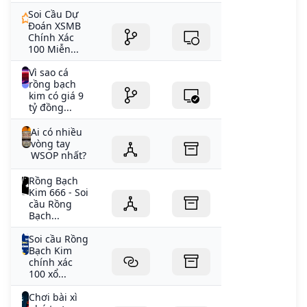
Soi Cầu Dự
Đoán XSMB
Chính Xác
100 Miễn...
Vì sao cá
rồng bạch
kim có giá 9
tỷ đồng...
Ai có nhiều
vòng tay
WSOP nhất?
Rồng Bạch
Kim 666 - Soi
cầu Rồng
Bạch...
Soi cầu Rồng
Bạch Kim
chính xác
100 xổ...
Chơi bài xì