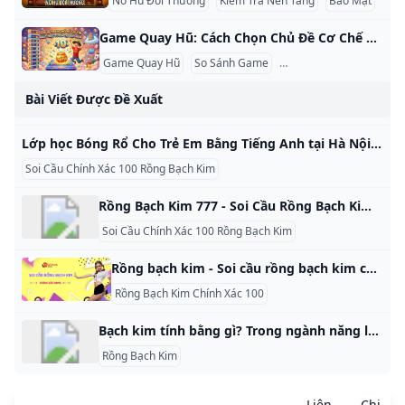
Nổ Hũ Đổi Thưởng
Kiểm Tra Nền Tảng
Bảo Mật
Cách bắt đầu chơi bài xì phé trực tuyến vào năm 2025: 
Xổ số Rồng Bạch Kim - Thống kê Rồng Bạch Kim chính xá
nổ hũ là gì
Tổng giải thưởng của WPT Prime Đài Loan là bao nhiêu
Game Quay Hũ: Cách Chọn Chủ Đề Cơ Chế Và Chế Độ Chơi Phù Hợp Game Quay Hũ: Cách Chọn Chủ Đề, Cơ Chế Và Chế Độ Chơi Phù Hợp Game quay hũ có thể khác nhau về chủ đề, số cột, cách tạo tổ hợp, tính năng thưởng và mức độ biến động. Người mới không cần chọn trò chơi có nhiều hiệu ứng nhất; phiên bản phù hợp là phiên bản có luật dễ hiểu và cho phép kiểm soát giá trị mỗi lượt.
Giải vô địch thế giới WPT 2024 khai mạc tại Wynn Las Vega
- YouTube
Bạch kim có giá trị như thế nào?
Soi cầu MB rồng bạch kim chính xác 100% chi tiết nhất W
Dự báo xổ số hôm nay với phương pháp Rồng Bạch Kim
- YouTube
- YouTube
Bạch kim tính bằng gì?
Game Quay Hũ
So Sánh Game
Hướng Dẫn Người Mới
Dự đoán Xổ Số Miền Bắc - Rồng Bạch Kim cầu bạch thủ th
Chuyên gia dự đoán rồng bạch kim hướng dẫn bắt lô kép 
Sách hướng dẫn giải đấu WPT Playground 2024
- YouTube
nổ hũ là gì
game nổ hũ
Bài Viết Được Đề Xuất
Bạch kim có giá trị như thế nào?
Soi cầu dự đoán XSMB chính xác 100 VIP hôm nay miễn p
- YouTube
Dự báo xổ số hôm nay với phương pháp Rồng Bạch Kim
Timothy Chung: Từ tiệc sinh nhật đến nhà vô địch WPT P
CÔNG TY CỔ PHẦN TẬP ĐOÀN COTANA
Dự đoán XSMB 14/9 - Bình luận dự đoán xổ số miền Bắc 
Dự đoán Xổ Số Miền Bắc - Rồng Bạch Kim cầu bạch thủ th
Soi cầu rồng bạch kim (soicaurongbachkim) Filmow
Đối tác toàn cầu của WPT với Câu lạc bộ bài Poker & Sòng
Dự đoán XSMB 11/9 - Nhận định dự đoán xổ số miền Bắc
game nổ hũ
nổ hũ là gì
Rồng Bạch Kim 555 – MIDI.org
Lớp học Bóng Rổ Cho Trẻ Em Bằng Tiếng Anh tại Hà Nội- MVP Academy Lớp học Bóng Rổ Cho Trẻ Em Bằng Tiếng Anh. Học viên được giảng dạy trực tiếp với HLV người nước ngoài. Tốt ngoại ngữ - khỏe thể chất!!! Chương trình học bóng rổ cho trẻ em bằng Tiếng Anh HLV Bóng rổ chuyên nghiệp trong và ngoài nước, có niềm đam mê bóng rổ và yêu trẻ em Học viên được luyện tập bóng rổ với sân tập, dụng cụ học tập theo tiêu chuẩn quốc tế
Hướng dẫn rút tiền toàn cầu của WPT: Tiền mặt được thự
Hướng dẫn sự kiện WPT Paris 2024
Soi cầu Rồng Bạch Kim chính xác 100 miễn phí
Bạch kim khác gì so với vàng trắng?
WPT Global vs GGPoker: Bạn nên chọn nền tảng poker n
CÔNG TY CỔ PHẦN TẬP ĐOÀN COTANA
Rồng bạch kim – Soi cầu 247 Rồng bạch kim chốt số MB
Martin Tsvetanov giành chiến thắng trong sự kiện chính 
Soi Cầu Chính Xác 100 Rồng Bạch Kim
Bạch kim tính bằng gì?
Soi Cầu Dự Đoán XSMB Chính Xác 100 Miễn Phí
Ngôi sao đang lên của Brazil gây sốc cho tất cả mọi ngư
Soi cầu rồng bạch kim (soicaurongbachkim) Filmow
Không có tiền gửi miễn phí tại WPT Global - chơi mà khôn
- YouTube
Rồng Bạch Kim chính xác 100 chốt 3 càng miễn phí hôm 
- YouTube
Soi cầu Rồng Bạch Kim chính xác 100 miễn phí
Luật Chơi Poker Online tại DA88
Là poker trực tuyến được gian lận?
Rong Bach-Kim
nổ hũ đổi thưởng
Dự đoán XSMT - Soi cầu MT - Dự đoán Xổ số Miền Trung
Rồng bạch kim
Cá rồng bạch kim là gì?
Soi Cầu Rồng Bạch Kim Chính Xác 100% Hôm Nay
Rồng Bạch Kim 777 - Soi Cầu Rồng Bạch Kim Đẳng Cấp Nhất Rồng Bạch Kim 777 - Soi Cầu Rồng Bạch Kim Đẳng Cấp Nhất Rồng bạch kim 777 là gì? Cách soi rồng bạch kim 777 bách phát bách trúng như thế nào? Rồng bạch kim 2888 giúp người chơi biết được những con số được chơi nhiều trong ngày Không những vậy còn có mục thảo luận cho anh em đồng dâm chat chit vui vẻ thảo luận những con số chuẩn của các cao thủ soi cầu top 247 trên rbk.
Soi cầu lô chính xác 100 đánh là thắng ngày mai không ba
Rồng Bạch Kim - YouTube
- YouTube
Bạch kim khác gì vàng trắng?
WPT Global Cow Boy: Quan điểm của người chơi
2025 Vụ nổ WSOP! Các định dạng mới + Giải thưởng lớn n
Soi Cầu Chính Xác 100 Rồng Bạch Kim
RongBachKim - Soi cầu và thống kê xổ số miền bắc Rồng
Dự đoán XSMB 8/9 - Bình luận dự đoán xổ số miền Bắc 8/
Nổ Hũ Là Gì? Giải Thích RTP Volatility Wild Scatter Và Fre
Dự đoán XSMB 11/9 - Nhận định dự đoán xổ số miền Bắc
- YouTube
Ứng dụng sòng bạc trực tuyến hàng đầu năm 2025
nổ hũ là gì
Soi Cầu Dự Đoán XSMB Chính Xác 100 Miễn Phí
Rồng Bạch Kim 29/12/2018: Nhận định soi cầu XSMB thứ 
Nổ Hũ Là Gì? Giải Thích RTP Volatility Wild Scatter Và Fre
Sòng bạc tiền thưởng hàng đầu không có tiền gửi vào nă
Rồng Bạch Kim - Phân tích & Thống kê Xổ số Chính Xác Uy
Rồng bạch kim - Soi cầu rồng bạch kim chính xác 100% Rồng bạch kim là hệ thống soi cầu xổ số được nhiều người chơi tin dùng nhất hiện nay. Tới thời điểm này đã có hàng triệu người sử dụng công cụ này để soi cầu hàng này. Create your free account or sign in to continue your search Sign in Welcome back By clicking Continue to join or sign in, you agree to LinkedIn’s User Agreement, Privacy Policy, and Cookie Policy.
Rồng Bạch Kim Chính Xác 100 - Soi Cầu Rồng Bạch Kim
Roulette đóng vai trò gì trong văn hóa đại chúng chẳng
TikTok - Make Your Day
- YouTube
Cảnh báo từ hệ thống
Là poker trực tuyến được gian lận?
Rồng Bạch Kim Chính Xác 100
CÔNG TY CỔ PHẦN TẬP ĐOÀN COTANA
Làm cho Phil Ivey cười có thể biến thành một ngày trả lươ
Hyper Dash trong WPT Global là gì? Đi sâu vào hành độn
Dự đoán XSMB 12/9 - Nhận định dự đoán xổ số miền Bắc
Sách hướng dẫn giải đấu WPT Australia 2024
Độc thủ lô rồng bạch kim chính xác 100
nổ hũ đổi thưởng
Ngôi sao đang lên của Brazil gây sốc cho tất cả mọi ngư
Phil Ivey tổ chức trò chơi gặp gỡ lễ hội tại Wynn Las Veg
nổ hũ đổi thưởng
Bạch kim có giá trị như thế nào?
- YouTube
nổ hũ đổi thưởng
Bạch kim tính bằng gì? Trong ngành năng lượng, bạch kim được sử dụng để chế tạo pin nhiên liệu và nhiều ứng dụng trong ngành năng lượng tái tạo và công nghệ xanh; Bạch kim là một trong những kim loại đắt đỏ nhất thế giới, đơn vị tính của bạch kim cũng là ounce.Jul 17, 2024
Bạch kim tính bằng gì?
Rồng bạch kim – Soi cầu 247 Rồng bạch kim chốt số MB
Dự đoán XSMB - Soi cầu MB - Dự đoán Xổ số Miền Bắc
Giải vô địch WPT khơi dậy tinh thần của huyền thoại Pok
Lô top Rồng Bạch Kim - Thống kê Lo Top Rồng bạch kim
WPT Global tổ chức sự kiện ở những quốc gia và khu vực
Thống kê xổ số miền Bắc - Rồng Bạch Kim
Rồng Bạch Kim
Chơi Game Bài Tiến Lên Miền Nam Miễn Phí
Giải vô địch tiền thưởng vàng: Cú sút hàng tuần của bạn
Ngôi sao đang lên của Brazil gây sốc cho tất cả mọi ngư
Soi cầu Dự Đoán XSMB chính xác 100 hôm nay - Số Đẹp M
game quay hũ
nổ hũ là gì
Cuộc đua gay cấn dành cho Cầu thủ xuất sắc nhất WPT m
nổ hũ là gì
game quay hũ
Bạch kim khác gì vàng trắng?
Soi cầu Rồng Bạch Kim chính xác 100 xổ số miền bắc hô
Phần thưởng chào mừng mới của WPT Global: lên tới $ 
Rồng bạch kim – Soi cầu 247 Rồng bạch kim chốt số MB
Kinh Nghiệm Cầu Lô Rồng Bạch Kim Chính Xác 100 Hôm 
- YouTube
Bạch kim có giá trị như thế nào?
game nổ hũ
Liên
Chi