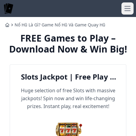
Ope
Nổ Hũ Là Gì? Game Nổ Hũ Và Game Quay Hũ
Home
FREE Games to Play –
Download Now & Win Big!
Slots Jackpot | Free Play &
Win Big
Huge selection of free Slots with massive
jackpots! Spin now and win life-changing
prizes. Instant play, real excitement!