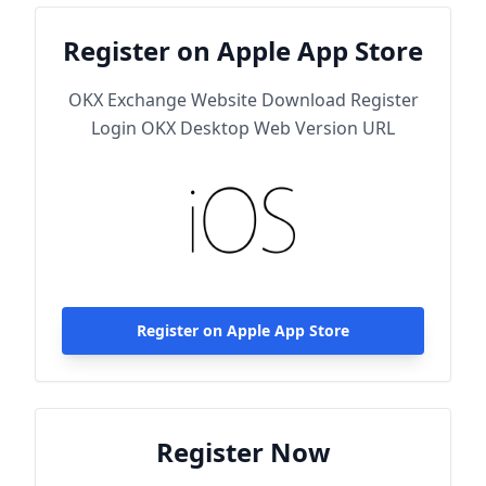
Register on Apple App Store
OKX Exchange Website Download Register
Login OKX Desktop Web Version URL
Register on Apple App Store
Register Now