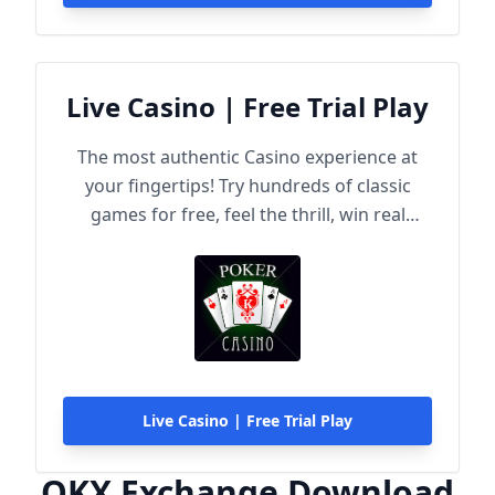
Live Casino | Free Trial Play
The most authentic Casino experience at
your fingertips! Try hundreds of classic
games for free, feel the thrill, win real
rewards!
Live Casino | Free Trial Play
OKX Exchange Download