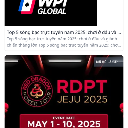
chính của EPT đầu tiên của Nga giành chiến thắng ở nước
ngoài trong nhiều năm Giải đấu thu hút 1.
Top 5 sòng bạc trực tuyến năm 2025: chơi ở đâu và giành chiến thắng lớn Khám phá 5 sòng bạc trực tuyến hàng đầu năm 2025 bao gồm WPT Global cung cấp trải nghiệm chơi game đặc biệt tiền thưởng hào phóng và nền tảng an toàn cho người chơi trên toàn thế giới.
Top 5 sòng bạc trực tuyến năm 2025: chơi ở đâu và giành
chiến thắng lớn Top 5 sòng bạc trực tuyến năm 2025: chơi
ở đâu và giành chiến thắng lớn Ngành công nghiệp sòng
bạc trực tuyến vào năm 2025 đã chứng kiến ​​sự tăng trưởng
Nổ Hũ Là Gì? Game Nổ Hũ Và Game Quay Hũ
đáng chú ý, cung cấp cho người chơi rất nhiều lựa chọn để
thưởng thức các trò chơi yêu thích của họ. Dựa trên các
yếu tố như đa dạng trò chơi, trải nghiệm người dùng, tiền
thưởng và bảo mật, đây là 5 sòng bạc trực tuyến hàng đầu
bạn nên xem xét: