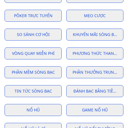
PÔKER TRỰC TUYẾN
MẸO CƯỢC
SO SÁNH CƠ HỘI
KHUYẾN MÃI SÒNG BẠC
VÒNG QUAY MIỄN PHÍ
PHƯƠNG THỨC THANH TOÁ
PHẦN MỀM SÒNG BẠC
PHẦN THƯỞNG TRUNG THÀ
TIN TỨC SÒNG BẠC
ĐÁNH BẠC BẰNG TIỀN THẬT
game quay hũ
game nổ hũ
game nổ hũ
game quay hũ
game nổ hũ
NỔ HŨ
GAME NỔ HŨ
- YouTube
Rồng Bạch Kim 777 – rong bach kim 8899 lô 2 nháy MB – 
Vì sao cá rồng bạch kim có giá 9 tỷ đồng đắt nhất thế giớ
Soi Cầu Xsmb 247 – Soi Cầu Ngày 07/09/2024 - Chốt số đ
Cách chơi WPT Global trên máy tính của bạn 2024
Mẹo mới toàn cầu của WPT: Xem trước cá cược tuần 6 c
Đánh giá về Everygame Poker: Hướng dẫn chơi Poker trự
Bạch kim mắc hơn vàng bao nhiêu?
Đối tác toàn cầu của WPT với Câu lạc bộ bài Poker & Sòng
Tại sao bạch kim đắt hơn vàng?
Bạch kim tính bằng gì?
Phil Ivey tổ chức trò chơi gặp gỡ lễ hội tại Wynn Las Veg
Rồng bạch kim - Soi cầu rồng bạch kim chính xác 100%
Ai đã phát minh ra trò chơi roulette?
Rồng bạch kim 999 chính xác 100 qua soi cầu mb 247.