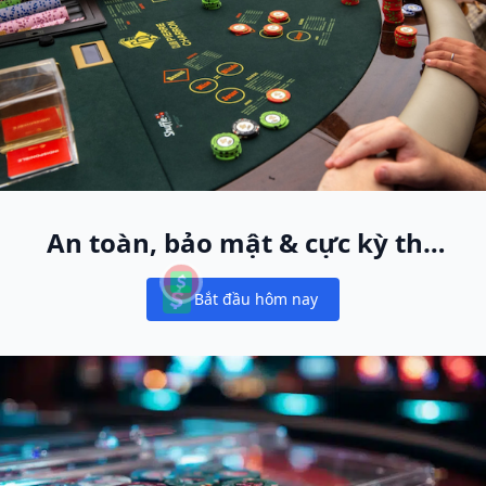
Soi cầu Dự Đoán XSMB chính xác 100 hôm nay - Số Đẹp Miễ
Bmy88-Kagame
Rồng Bạch Kim - YouTube
Ai đã phát minh ra trò chơi roulette?
Cuộc thi Discord nóng lên: Hãy tham gia hành động!
Máy đánh bạc trả tiền thật mà không cần đặt cọc Chơi miễn
Rồng Bạch Kim 888 - Soi cầu Rồng Bạch Kim 666 miễn p
Cách giành chiến thắng tại các vị trí trực tuyến vào năm 20
Những quốc gia nào có thể chơi WPTGlobal vào năm 2024?
Sòng bạc trực tuyến đáng tin cậy nhất: WPT Global
Không có tiền gửi miễn phí tại WPT Global - chơi mà không 
Rồng Bạch Kim 666: Thống kê Rồng Bạch Kim 666 hôm nay 
Rồng Bạch Kim Soi Cầu
Dự đoán XSMB 12/7 - Soi cầu dự đoán xổ số miền Bắc 
- YouTube
Rồng Bạch Kim - Soi cầu 247 rồng bạch kim chính xác 100
WPT Global vs GGPoker: Bạn nên chọn nền tảng poker nào
- YouTube
Rồng Bạch Kim 888 - Soi cầu MB rồng bạch kim VIP 888 hô
Cách tải xuống WPTGO và bắt đầu
nổ hũ đổi thưởng
Nổ Hũ Đổi Thưởng: Cách Kiểm Tra Số Dư Điều Kiện Và Rủi 
Rồng Bạch Kim chính xác 100 - Soi cầu hôm nay chuẩn xác
Game Nổ Hũ: Các Loại Vòng Quay Tính Năng Và Cách Đọc 
Soi cầu bạch thủ lô miền Bắc 2 nháy hôm nay chính xác
Rồng Bạch Kim Chính Xác 100 - Soi Cầu Rồng Bạch Kim
Làm cho Phil Ivey cười có thể biến thành một ngày trả lương
James Obst giành chức vô địch WPT Australia và giành 
Rồng Bạch Kim Chính Xác 100 - Soi Cầu Rồng Bạch Kim
- YouTube
Nổ Hũ Là Gì? Giải Thích RTP Volatility Wild Scatter Và Free S
Rong bach kim – Soi cầu 247 rồng bạch kim chốt số hôm n
Giới Thiệu Casino Online BK8
- YouTube
Nổ Hũ Đổi Thưởng: Cách Kiểm Tra Số Dư Điều Kiện Và 
Soi cầu Rồng Bạch Kim chính xác 100 miễn phí
Phần thưởng chào mừng mới của WPT Global: lên tới $ 35
Dự đoán XSMB 14/9 - Bình luận dự đoán xổ số miền Bắc 14
Rồng bạch kim 247 - Soi cầu 247 rong bach kim chính xác d
Cory Zeidman nhận tội về kế hoạch gian lận cá cược thể th
Sự trở lại của Shevliakov giành giải thưởng hàng triệu eu
Bạch kim được tính như thế nào?
game quay hũ
game nổ hũ
game quay hũ
nổ hũ
game nổ hũ
game nổ hũ
Bạch kim được tính như thế nào?
Hướng Dẫn Soi Cầu Rồng Bạch Kim 666 888 Hôm Nay Cực 
CÔNG TY CỔ PHẦN TẬP ĐOÀN COTANA
Điều khoản tiền thưởng toàn cầu của WPT: Tiền mặt được t
- YouTube
Cảnh báo từ hệ thống
- YouTube
- YouTube
CÔNG TY CỔ PHẦN TẬP ĐOÀN COTANA
Công nghệ đã ảnh hưởng đến trò chơi roulette như thế nà
James Obst giành chức vô địch WPT Australia và giành được
Luật Chơi Poker Online tại DA88
Rồng Bạch Kim Chính Xác 100 - Soi Cầu Rồng Bạch Kim
Các giải đấu poker trực tuyến hàng đầu để xem và chơi và
Soi cầu dự đoán XSMB chính xác 100 vip hôm nay đánh 
An toàn, bảo mật & cực kỳ thú
Đánh Lô Là Gì? Bí Quyết Thắng Lớn Siêu Dễ Cho Tân Thủ!
Thiết kếthi công nội thấtTủ bếpphòng ngủphòng Khách đẹ
Rồng Bạch Kim - Phân tích & Thống kê Xổ số Chính Xác Uy T
Kèo Bóng Đá Châu Âu: Hướng Dẫn Chi Tiết và Cách Đọc Kè
Ai đã phát minh ra trò chơi roulette?
Khi nào và tại sao số 0 kép được thêm vào bánh xe roulett
Soi cầu rồng bạch kim (soicaurongbachkim) Filmow
Các quy tắc và lựa chọn cá cược ban đầu cho roulette là gì?
Soi cầu rồng bạch kim là gì?
Cảnh báo từ hệ thống
Một số vụ bê bối và tranh cãi nổi tiếng về roulette trong suốt
Giải vô địch WPT Prime trở lại với Jereld Sam Shining
- YouTube
vị
Các giải đấu poker trực tuyến hàng đầu để xem và chơ
Nhà tài trợ Tiêu đề WPT Global Now cho Triton Poker Super 
Vì sao cá rồng bạch kim có giá 9 tỷ đồng đắt nhất thế giới?
Soi cầu MB rồng bạch kim chính xác 100% chi tiết nhất Wix
Đối tác toàn cầu của WPT với Câu lạc bộ bài Poker & Sòng b
Soi cầu Dự Đoán XSMB chính xác 100 hôm nay - Số Đẹp Miễ
Ai đã phát minh ra trò chơi roulette?
Bắt đầu hôm nay
Soi cầu Rồng Bạch Kim chính xác 100 xổ số miền bắc 
Notifications
Rồng Bạch Kim 777 - Soi Cầu Rồng Bạch Kim Đẳng Cấp Nhấ
Sòng bạc toàn cầu WPT: Một cuộc phiêu lưu đầy thú vị
Giới Thiệu Casino Online Vip79
Công nghệ đã ảnh hưởng đến trò chơi roulette như thế nà
Ai có nhiều vòng tay WSOP nhất?
- YouTube
Sòng bạc trực tuyến đáng tin cậy nhất: WPT Global
Soi cầu Rồng Bạch Kim 13/7/2020 Soi cầu Rồng Bạch Kim 13
Top 5 Nhà Cái Uy Tín Nhất Việt Nam 2024
Tùy chọn thanh toán tại EVERYGAME Poker: Giao dịch nha
Ứng dụng sòng bạc trực tuyến hàng đầu năm 2025
Giải vô địch WPT Prime trở lại với Jereld Sam Shining
Rồng Bạch Kim Chính Xác 100 - Soi Cầu Rồng Bạch Kim
Mẹo mới toàn cầu của WPT: Xem trước cá cược tuần 6 của
Cách giành chiến thắng tại các vị trí trực tuyến vào năm 20
Dự đoán XSMB 8/9 - Bình luận dự đoán xổ số miền Bắc 8/9/
- YouTube
Cách đủ điều kiện tham gia các sự kiện trực tuyến của WP
Bmy88-Kagame
Rồng bạch kim
- YouTube
Hướng dẫn sự kiện WPT Paris 2024
Sử dụng đô la hộ chiếu toàn cầu WPT để vào các sự kiện cổ
22bet – Trải Nghiệm Cá Cược Trực Tuyến Đẳng Cấp
Lô Đẹp Hôm Nay
Rồng Bạch Kim 29/12/2018: Nhận định soi cầu XSMB thứ 7 
WPT Global có ứng dụng di động không?
Là poker trực tuyến được gian lận?
Dự đoán XSMB 11/9 - Nhận định dự đoán xổ số miền Bắc 1
WPT Global từ Chủ nhật Hyper PKO Showdown: Mua thấp p