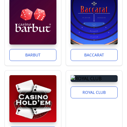
BARBUT
BACCARAT
ROYAL CLUB