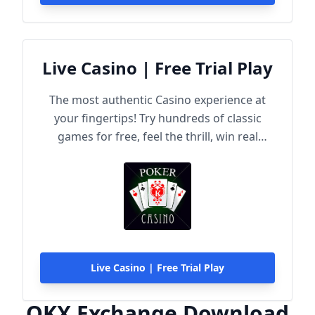
Live Casino | Free Trial Play
The most authentic Casino experience at
your fingertips! Try hundreds of classic
games for free, feel the thrill, win real
rewards!
Live Casino | Free Trial Play
OKX Exchange Download