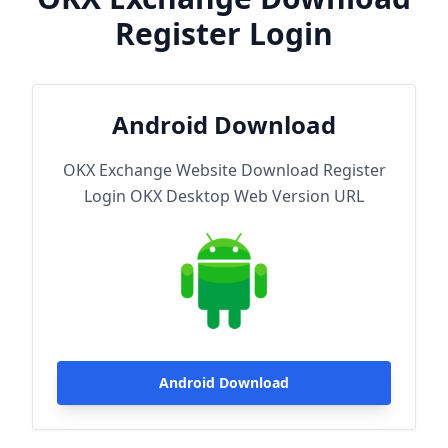
Register Login
Android Download
OKX Exchange Website Download Register
Login OKX Desktop Web Version URL
Android Download