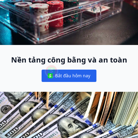
Nền tảng công bằng và an toàn
nổ hũ
Lịch trình giải đấu toàn cầu WPT 2025
Bắt đầu hôm nay
Notifications
Rồng Bạch Kim Chính Xác 100 - Soi Cầu Rồng Bạch Kim
Cá rồng bạch kim là gì?
nổ hũ đổi thưởng
nổ hũ đổi thưởng
game quay hũ
nổ hũ là gì
nổ hũ là gì
nổ hũ là gì
Rồng bạch kim - Soi cầu rồng bạch kim chính xác 100
WPT Global tổ chức sự kiện ở những quốc gia và khu vực n
Rồng Bạch Kim 888 (@rbk888) - Sketchfab
Rồng Bạch Kim Là Gì? Trang Web Soi Cầu Chuẩn Xác Nhất 2
Dự đoán Xổ Số Miền Bắc - Rồng Bạch Kim cầu bạch thủ thốn
WPT Global tổ chức sự kiện ở những quốc gia và khu vực n
WPT Global Cow Boy: Quan điểm của người chơi
Dự đoán XSMB - Soi cầu MB - Dự đoán Xổ số Miền Bắc
Tương lai của trò chơi roulette là gì?
Sử dụng mã tiền thưởng WPT777 để yêu cầu ưu đãi đặc biệt
Rồng bạch kim me - Podcast en iVoox
- YouTube
Dự đoán XSMB 13/7 - Soi cầu dự đoán xổ số miền Bắc 13/7
Rồng Bạch Kim 888 - Soi cầu Rồng Bạch Kim 666 miễn phí c
2025 Vụ nổ WSOP! Các định dạng mới + Giải thưởng lớ
Không có tiền gửi miễn phí tại WPT Global - chơi mà không 
Soi cầu rồng bạch kim là gì?
Martin Tsvetanov giành chiến thắng trong sự kiện chính Eu
Bạch kim Đổi Lỗ Bao Nhiêu? Cập Nhật Mức Lỗ Khi Bán Lại
Làm cho Phil Ivey cười có thể biến thành một ngày trả lương
Rồng Bạch Kim Là Gì? Trang Web Soi Cầu Chuẩn Xác Nhất 2
Rồng bạch kim – Soi cầu 247 Rồng bạch kim chốt số 
Rồng Bạch Kim - Phân tích & Thống kê Xổ số Chính Xác Uy T
Rồng Bạch Kim 777 – rong bach kim 8899 lô 2 nháy MB – Dà
Rồng Bạch Kim 555 – MIDI.org
Bạn có biết trò chơi poker trực tuyến WPTGO
Soi cầu dự đoán XSMB chính xác 100 vip hôm nay đánh là t
Rồng Bạch Kim 888 - Soi cầu MB rồng bạch kim VIP 888 hô
Soi cầu Rồng Bạch Kim chính xác 100 miễn phí
Đối tác toàn cầu của WPT với Câu lạc bộ bài Poker & Sòng b
Rồng Bạch Kim - Phân tích & Thống kê Xổ số Chính Xác Uy T
Làm cho Phil Ivey cười có thể biến thành một ngày trả lương
- YouTube
- YouTube
Rồng bạch kim - Soi cầu rồng bạch kim chính xác 100%
Những quốc gia nào có thể chơi WPTGlobal vào năm 2