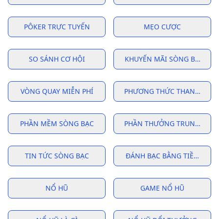
PÔKER TRỰC TUYẾN
MẸO CƯỢC
SO SÁNH CƠ HỘI
KHUYẾN MÃI SÒNG BẠC
VÒNG QUAY MIỄN PHÍ
PHƯƠNG THỨC THANH TOÁ
PHẦN MỀM SÒNG BẠC
PHẦN THƯỞNG TRUNG THÀ
TIN TỨC SÒNG BẠC
ĐÁNH BẠC BẰNG TIỀN THẬT
nổ hũ đổi thưởng
nổ hũ là gì
nổ hũ là gì
nổ hũ
game quay hũ
NỔ HŨ
GAME NỔ HŨ
22bet – Trải Nghiệm Cá Cược Trực Tuyến Đẳng Cấp
Giải vô địch thế giới WPT 2024 khai mạc tại Wynn Las Vega
Rồng Bạch Kim - 小説投稿エブリスタ
Rong bach kim – Soi cầu 247 rồng bạch kim chốt số hôm
- YouTube
WPT Global vs GGPoker: Bạn nên chọn nền tảng poker n
Giải vô địch WPT khơi dậy tinh thần của huyền thoại Pok
Rồng Bạch Kim 888 (@rbk888) - Sketchfab
Rồng Bạch Kim 888 - Soi cầu Rồng Bạch Kim 666 miễn phí
Sòng bạc tiền thưởng hàng đầu không có tiền gửi vào nă
Rồng Bạch Kim - Soi cầu 247 rồng bạch kim chính xác 100
Rồng bạch kim me – Podcast – Podtail
Nguồn gốc của cái tên Roulette là gì?
Cách tải xuống đăng ký và Master WPT Global: 2025 Guid
- YouTube