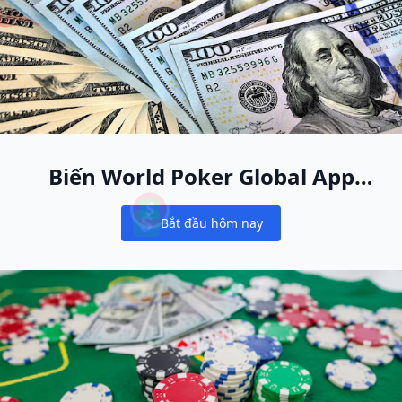
Giải vô địch WPT khơi dậy tinh thần của huyền thoại Poker
Cuộc thi Discord nóng lên: Hãy tham gia hành động!
Rong bach kim – Soi cầu 247 rồng bạch kim chốt số hôm n
Dự báo xổ số hôm nay với phương pháp Rồng Bạch Kim
Là poker trực tuyến được gian lận?
Ngôi sao đang lên của Brazil gây sốc cho tất cả mọi người
Điều khoản tiền thưởng toàn cầu của WPT: Tiền mặt đ
Bạch kim mắc hơn vàng bao nhiêu?
Đánh giá về Everygame Poker: Hướng dẫn chơi Poker trực 
Cuộc thi Discord nóng lên: Hãy tham gia hành động!
Rồng Bạch Kim Chính Xác 100
Sòng bạc trực tuyến đáng tin cậy nhất: WPT Global
CÔNG TY CỔ PHẦN TẬP ĐOÀN COTANA
game quay hũ
Soi Cầu Dự Đoán XSMB Chính Xác 100 Miễn Phí
WPT Global Million Hyper PKO Showdown: Chi tiết & Hướng
Soi cầu Rồng Bạch Kim chính xác 100 xổ số miền bắc hôm 
Đánh giá về Everygame Poker: Hướng dẫn chơi Poker trực 
Cá rồng bạch kim là gì?
Nổ Hũ Là Gì? Giải Thích RTP Volatility Wild Scatter Và Free S
Dự đoán XSMB 7/9 - Bình luận dự đoán xổ số miền Bắc
Bitstarz không cần tiền thưởng lên tới 5 BTC và 200 vòng q
Rồng bạch kim – Soi cầu 247 Rồng bạch kim chốt số MB h
Dự đoán XSMB 13/7 - Soi cầu dự đoán xổ số miền Bắc 13/7
11 ứng dụng và trò chơi poker hay nhất dành cho Android
Chuyên gia dự đoán rồng bạch kim hướng dẫn bắt lô kép cự
Bạch kim khác gì vàng trắng?
Giải vô địch thế giới WPT 2024 khai mạc tại Wynn Las V
Rồng bạch kim - YouTube
nổ hũ là gì
game quay hũ
Dự đoán XSMB 7/9 - Bình luận dự đoán xổ số miền Bắc 7/9/
Tôi có thể chơi GGPoker ở Mỹ không?
Soi cầu xổ số miền Bắc ngày 21/10/2024 chính xác
XSMN - Kết Quả Xổ Số Miền Nam - KQXSMN - SXMN H
nổ hũ là gì
Soi cầu Rồng Bạch Kim chính xác 100 miễn phí
- YouTube
game nổ hũ
game quay hũ
nổ hũ đổi thưởng
Hướng Dẫn Soi Cầu Rồng Bạch Kim 666 888 Hôm Nay 
Quy tắc mới cho Thiên đường WSOP: Thiết bị điện tử và Hỗ 
Giải vô địch thế giới WPT 2024 khai mạc tại Wynn Las Vegas:
Rồng Bạch Kim Chính Xác 100
Chơi bài xì phé trực tuyến trên Android: Hướng dẫn năm 2
Thống kê xổ số miền Bắc - Rồng Bạch Kim
Lịch thi WPT Châu Á Thái Bình Dương 2024-2025
Làm cho Phil Ivey cười có thể biến thành một ngày trả 
Mixcloud
Vì sao cá rồng bạch kim có giá 9 tỷ đồng đắt nhất thế giới?
Dự đoán Xổ Số Miền Bắc - Rồng Bạch Kim cầu bạch thủ thốn
Rồng Bạch Kim 777 – rong bach kim 8899 lô 2 nháy MB – Dà
Sử dụng mã tiền thưởng WPT777 để yêu cầu ưu đãi đặc biệt
Soi cầu rồng bạch kim là gì?
Top 5 sòng bạc trực tuyến năm 2025: chơi ở đâu và già
Biến World Poker Global App
Kèo Bóng Đá Châu Âu: Hướng Dẫn Chi Tiết và Cách Đọc Kè
Cảnh báo từ hệ thống
Roulette đóng vai trò gì trong văn hóa đại chúng chẳng h
Rồng bạch kim
Làm cho Phil Ivey cười có thể biến thành một ngày trả lương
Ngôi sao đang lên của Brazil gây sốc cho tất cả mọi người
Rồng Bạch Kim Chính Xác 100 - Soi Cầu Rồng Bạch Kim
Rake Chase là gì?
Rồng Bạch Kim - Soi cầu Rồng Bạch Kim hôm nay miễn phí
Game Nổ Hũ: Các Loại Vòng Quay Tính Năng Và Cách Đọc 
Dự đoán XSMB 7/9 - Bình luận dự đoán xổ số miền Bắc 7/9/
Dự đoán Xổ Số Miền Bắc - Rồng Bạch Kim cầu bạch thủ thốn
Dự đoán Xổ Số Miền Bắc - Rồng Bạch Kim cầu bạch thủ thốn
thành ngôi nhà poker online
Soi cầu Dự Đoán XSMB chính xác 100 hôm nay - Số Đẹ
Rồng bạch kim – Soi cầu 247 Rồng bạch kim chốt số MB h
Một phát bắn - Giải đấu Freezeout của WPT Global
Rồng Bạch Kim Soi Cầu
Rồng Bạch Kim - YouTube
Sách hướng dẫn giải đấu WPT Playground 2024
Bạch kim tính bằng gì?
Bắt đầu hôm nay
Tùy chọn thanh toán tại EVERYGAME Poker: Giao dịch
mới của bạn
Notifications
Nổ Hũ Là Gì? Giải Thích RTP Volatility Wild Scatter Và Free S
Soi cầu rồng bạch kim (soicaurongbachkim) Filmow
Bạch kim khác gì so với vàng trắng?
11 ứng dụng và trò chơi poker hay nhất dành cho Android
Rong bach kim – Soi cầu 247 rồng bạch kim chốt số hôm n
Vui Cùng Dafabet – Khám Phá Thế Giới Cá Cược Đẳng Cấp
Bạch kim có giá trị như thế nào?
Soi cầu dự đoán XSMB chính xác 100 vip hôm nay đánh là t
Rồng Bạch Kim Soi Cầu
NewsPicks - Rồng Bạch Kim
Rồng Bạch Kim 888 - Soi cầu MB rồng bạch kim VIP 888 hô
Dự báo xổ số hôm nay với phương pháp Rồng Bạch Kim
Lớp học Bóng Rổ Cho Trẻ Em Bằng Tiếng Anh tại Hà Nội- 
Rồng Bạch Kim 888 - Soi cầu Rồng Bạch Kim 666 miễn phí c
Không có tiền gửi miễn phí tại WPT Global - chơi mà không 
Thiết kếthi công nội thấtTủ bếpphòng ngủphòng Khách đẹ
Chơi Game Bài Tiến Lên Miền Nam Miễn Phí
Chơi bài xì phé trực tuyến trên Android: Hướng dẫn năm 2
Rồng Bạch Kim - Soi cầu Rồng Bạch Kim hôm nay miễn phí
Sử dụng mã tiền thưởng WPT777 để yêu cầu ưu đãi đặc biệt
Một số vụ bê bối và tranh cãi nổi tiếng về roulette trong suốt
Rồng Bạch Kim 888 - Soi cầu Rồng Bạch Kim 666 miễn phí c
11 ứng dụng và trò chơi poker hay nhất dành cho Android
Máy đánh bạc trả tiền thật mà không cần đặt cọc Chơi miễn
Bạch kim được tính như thế nào?
- YouTube
Cuộc đua gay cấn dành cho Cầu thủ xuất sắc nhất WPT mùa