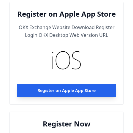
Register on Apple App Store
OKX Exchange Website Download Register
Login OKX Desktop Web Version URL
Register on Apple App Store
Register Now